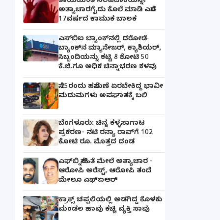
ತಾಯಿಯಂತೆ ಸಲಹಿದಾಕೆಯನ್ನೇ
ಅತ್ಯಾಚಾರಗೈದು ಕೊಲೆ ಮಾಡಿ ಎಸೆದ
17ವರ್ಷದ ಕಾಮುಕ ಬಾಲಕ
ಎಸ್‌ಬಿಐ ಬ್ಯಾಂಕ್‌ನಲ್ಲಿ‌ ದರೋಡೆ-
ಬ್ಯಾಂಕ್​ನ ಮ್ಯಾನೇಜರ್‌, ಕ್ಯಾಶಿಯರ್‌,
ಸಿಬ್ಬಂದಿಯನ್ನು ಕಟ್ಟಿ 8 ಕೋಟಿ 50
ಕೆ.ಜಿ.ಗೂ ಅಧಿಕ ಚಿನ್ನಾಭರಣ ಕಳವು
ಸೆ.25ರಂದು ಹಸೆಮಣೆ ಏರಬೇಕಿದ್ದ ಭಾವೀ
ಮದುಮಗಳು ಅಪಘಾತಕ್ಕೆ ಬಲಿ
ಬೆಂಗಳೂರು: ಚಿನ್ನ ಕಳ್ಳಸಾಗಾಟ
ಪ್ರಕರಣ- ನಟಿ ರನ್ಯಾ ರಾವ್‌ಗೆ 102
ಕೋಟಿ ರೂ. ಮೊತ್ತದ ದಂಡ
ಎಫ್‌ಬಿ ಸ್ನೇಹಿತೆ ಮೇಲೆ ಅತ್ಯಾಚಾರ -
ಆರೋಪಿ ಅರೆಸ್ಟ್, ಆರೋಪಿ ತಂದೆ
ಮೇಲೂ ಎಫ್ಐಆರ್
ಕ್ರಾಕ್ಸ್ ಚಪ್ಪಲಿಯಲ್ಲಿ ಅಡಗಿದ್ದ ಕೊಳಕು
ಮಂಡಲ ಹಾವು ಕಚ್ಚಿ ವ್ಯಕ್ತಿ ಸಾವು