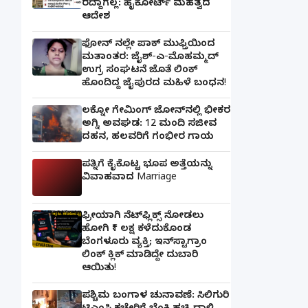
ರದ್ದಾಗಲ್ಲ: ಹೈಕೋರ್ಟ್ ಮಹತ್ವದ
ಆದೇಶ
ಫೋನ್ ನಲ್ಲೇ ಪಾಕ್ ಮುಫ್ತಿಯಿಂದ
ಮತಾಂತರ: ಜೈಶ್-ಎ-ಮೊಹಮ್ಮದ್
ಉಗ್ರ ಸಂಘಟನೆ ಜೊತೆ ಲಿಂಕ್
ಹೊಂದಿದ್ದ ಜೈಪುರದ ಮಹಿಳೆ ಬಂಧನ!
ಲಕ್ನೋ ಗೇಮಿಂಗ್ ಜೋನ್‌ನಲ್ಲಿ ಭೀಕರ
ಅಗ್ನಿ ಅವಘಡ: 12 ಮಂದಿ ಸಜೀವ
ದಹನ, ಹಲವರಿಗೆ ಗಂಭೀರ ಗಾಯ
ಪತ್ನಿಗೆ ಕೈಕೊಟ್ಟ ಭೂಪ ಅತ್ತೆಯನ್ನು
ವಿವಾಹವಾದ Marriage
ಫ್ರೀಯಾಗಿ ನೆಟ್‌ಫ್ಲಿಕ್ಸ್ ನೋಡಲು
ಹೋಗಿ ₹1 ಲಕ್ಷ ಕಳೆದುಕೊಂಡ
ಬೆಂಗಳೂರು ವ್ಯಕ್ತಿ; ಇನ್‌ಸ್ಟಾಗ್ರಾಂ
ಲಿಂಕ್ ಕ್ಲಿಕ್ ಮಾಡಿದ್ದೇ ದುಬಾರಿ
ಆಯಿತು!
ಪಶ್ಚಿಮ ಬಂಗಾಳ ಚುನಾವಣೆ: ಸಿಲಿಗುರಿ