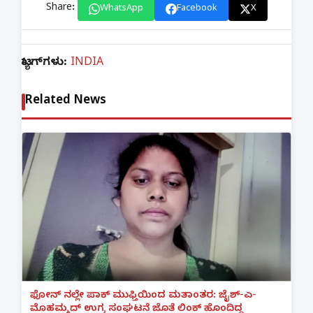
Share:
WhatsApp
Facebook
X
ಟ್ಯಾಗ್‌ಗಳು:
INDIA
Related News
ಫೋನ್ ನಲ್ಲೇ ಪಾಕ್ ಮುಫ್ತಿಯಿಂದ ಮತಾಂತರ: ಜೈಶ್-ಎ-
ಮೊಹಮ್ಮದ್ ಉಗ್ರ ಸಂಘಟನೆ ಜೊತೆ ಲಿಂಕ್ ಹೊಂದಿದ್ದ