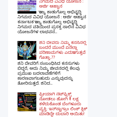
ನಿಗಮದ ವಿವಿಧ ಯೋಜನೆ :
ಅರ್ಜಿ ಆಹ್ವಾನ
ರಾಜ್ಯ ಕಾಡುಗೊಲ್ಲ ಅಭಿವೃದ್ಧಿ
ನಿಗಮದ ವಿವಿಧ ಯೋಜನೆ : ಅರ್ಜಿ ಆಹ್ವಾನ
ಕರ್ನಾಟಕ ರಾಜ್ಯ ಕಾಡುಗೊಲ್ಲ ಅಭಿವೃದ್ಧಿ
ನಿಗಮದ ವತಿಯಿಂದ ಪ್ರಸಕ್ತ ಸಾಲಿನ ವಿವಿಧ
ಯೋಜನೆಗಳ ಲಾಭವನ...
ಶನಿ ದೇವರು ನಿಮ್ಮ ಕನಸಿನಲ್ಲಿ
ಬಂದರೆ ಮುಂದೆ ಏನೆಲ್ಲಾ
ಪರಿಣಾಮಗಳು ಎದುರಾಗುತ್ತವೆ
ಗೊತ್ತಾ..??
ಶನಿ ದೇವರಿಗೆ ಸಂಬಂಧಿಸಿದ ಕನಸುಗಳು
ಬಿದ್ದರೆ, ಅದು ನಿಮ್ಮ ಜೀವನದಲ್ಲಿ ಕೆಲವು
ಪ್ರಮುಖ ಬದಲಾವಣೆಗಳಿಗೆ
ಕಾರಣವಾಗಬಹುದು ಎನ್ನುವುದನ್ನು
ತೋರಿಸುತ್ತದೆ. ಶನಿದ...
ಫ್ರೀಯಾಗಿ ನೆಟ್‌ಫ್ಲಿಕ್ಸ್
ನೋಡಲು ಹೋಗಿ ₹1 ಲಕ್ಷ
ಕಳೆದುಕೊಂಡ ಬೆಂಗಳೂರು
ವ್ಯಕ್ತಿ; ಇನ್‌ಸ್ಟಾಗ್ರಾಂ ಲಿಂಕ್ ಕ್ಲಿಕ್
ಮಾಡಿದ್ದೇ ದುಬಾರಿ ಆಯಿತು!