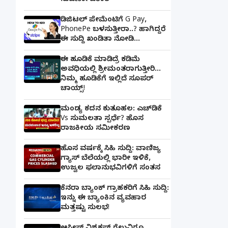
ಸುವರ್ಣಾವಕಾಶ
ಡಿಜಿಟಲ್ ಪೇಮೆಂಟಿಗೆ G Pay,
PhonePe ಬಳಸುತ್ತೀರಾ..? ಹಾಗಿದ್ದರೆ
ಈ ಸುದ್ದಿ ಖಂಡಿತಾ ನೋಡಿ...
ಈ ಹೂಡಿಕೆ ಮಾಡಿದ್ರೆ ಕಡಿಮೆ
ಅವಧಿಯಲ್ಲಿ ಶ್ರೀಮಂತರಾಗುತ್ತೀರಿ...
ನಿಮ್ಮ ಹೂಡಿಕೆಗೆ ಇಲ್ಲಿದೆ ಸೂಪರ್
ಚಾಯ್ಸ್‌!
ಮಂಡ್ಯ ಕದನ ಕುತೂಹಲ: ಎಚ್‌ಡಿಕೆ
Vs ಸುಮಲತಾ ಸ್ಪರ್ಧೆ? ಹೊಸ
ರಾಜಕೀಯ ಸಮೀಕರಣ
ಹೊಸ ವರ್ಷಕ್ಕೆ ಸಿಹಿ ಸುದ್ದಿ: ವಾಣಿಜ್ಯ
ಗ್ಯಾಸ್‌ ಬೆಲೆಯಲ್ಲಿ ಭಾರೀ ಇಳಿಕೆ,
ಉಜ್ವಲ ಫಲಾನುಭವಿಗಳಿಗೆ ಸಂತಸ
ಕೆನರಾ ಬ್ಯಾಂಕ್‌ ಗ್ರಾಹಕರಿಗೆ ಸಿಹಿ ಸುದ್ದಿ:
ಇನ್ನು ಈ ಬ್ಯಾಂಕಿನ ವ್ಯವಹಾರ
ಮತ್ತಷ್ಟು ಸುಲಭ!