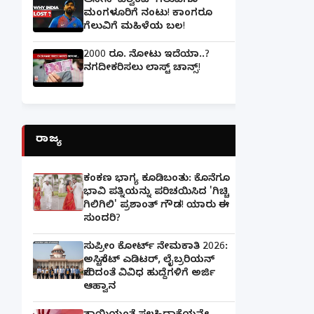
ಆಸೀಸ್ ವಿಶ್ವಕಪ್ ಗೆಲುವಿಗೂ
ಮಂಗಳೂರಿಗೆ ನಂಟು! ಕಾಂಗರೂ
ಗೆಲುವಿಗೆ ಮಹಿಳೆಯ ಬಲ!
2000 ರೂ. ನೋಟು ಇದೆಯಾ..?
ನಗದೀಕರಿಸಲು ಲಾಸ್ಟ್‌ ಚಾನ್ಸ್‌!
ರಾಜ್ಯ
ಕಂಕಣ ಭಾಗ್ಯ ಕೂಡಿಬಂತು: ಕೊನೆಗೂ
ಭಾವಿ ಪತ್ನಿಯನ್ನು ಪರಿಚಯಿಸಿದ 'ಗಿಚ್ಚಿ
ಗಿಲಿಗಿಲಿ' ಪ್ರಶಾಂತ್ ಗೌಡ! ಯಾರು ಈ
ಸುಂದರಿ?
ಸುಪ್ರೀಂ ಕೋರ್ಟ್ ನೇಮಕಾತಿ 2026:
ಅಸಿಸ್ಟೆಂಟ್ ಎಡಿಟರ್, ಲೈಬ್ರರಿಯನ್
ಸೇರಿದಂತೆ ವಿವಿಧ ಹುದ್ದೆಗಳಿಗೆ ಅರ್ಜಿ
ಆಹ್ವಾನ