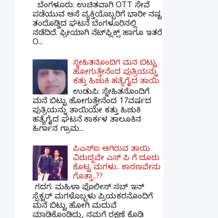
ಬೆಂಗಳೂರು: ಉಚಿತವಾಗಿ OTT ಸೇವೆ
ಪಡೆಯುವ ಆಸೆ ವ್ಯಕ್ತಿಯೊಬ್ಬರಿಗೆ ಭಾರೀ ನಷ್ಟ
ತಂದೊಡ್ಡಿದ ಘಟನೆ ಬೆಂಗಳೂರಿನಲ್ಲಿ
ನಡೆದಿದೆ. ಫ್ರೀಯಾಗಿ ನೆಟ್‌ಫ್ಲಿಕ್ಸ್ ಹಾಗೂ ಇತರೆ
O...
ಸ್ನೇಹಿತನೊಂದಿಗೆ ಮನೆ ಬಿಟ್ಟು
ಹೋಗುತ್ತೇನೆಂದ ಪುತ್ರಿಯನ್ನು
ಕತ್ತು ಹಿಚುಕಿ ಹತ್ಯೆಗೈದ ತಾಯಿ
ಉಡುಪಿ: ಸ್ನೇಹಿತನೊಂದಿಗೆ
ಮನೆ ಬಿಟ್ಟು ಹೋಗುತ್ತೇನೆಂದ 17ವರ್ಷದ
ಪುತ್ರಿಯನ್ನು ತಾಯಿಯೇ ಕತ್ತು ಹಿಚುಕಿ
ಹತ್ಯೆಗೈದ ಘಟನೆ ಕಾರ್ಕಳ ತಾಲೂಕಿನ
ಹಿರ್ಗಾನ ಗ್ರಾಮ...
ಪಿಎಸ್​ಐ ಆಗಿರುವ ತಾಯಿ
ವಿರುದ್ಧವೇ ಎಸ್ ಪಿ ಗೆ ದೂರು
ಕೊಟ್ಟ ಮಗಳು.. ಕಾರಣವೇನು
ಗೊತ್ತಾ..??
ಗದಗ​: ಮಹಿಳಾ ಪೊಲೀಸ್​ ಸಬ್ ​ಇನ್​
ಸ್ಪೆಕ್ಟರ್​ ಮಗಳೊಬ್ಬಳು ಪ್ರಿಯಕರನೊಂದಿಗೆ
ಮನೆ ಬಿಟ್ಟು ಹೋಗಿ ಮದುವೆ
ಮಾಡಿಕೊಂಡಿದ್ದು, ನಮಗೆ ರಕ್ಷಣೆ ಕೊಡಿ