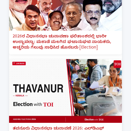
2026ರ ವಿಧಾನಸಭಾ ಚುನಾವಣಾ ಫಲಿತಾಂಶದಲ್ಲಿ ಭಾರೀ
ಉಲ್ಟಾಪಲ್ಟಾ: ಮಕಾಡೆ ಮಲಗಿದ ಘಟಾನುಘಟಿ ನಾಯಕರು,
ಅಚ್ಚರಿಯ ಗೆಲುವು ಸಾಧಿಸಿದ ಹೊಸಬರು [Election]
ತವನೂರು ವಿಧಾನಸಭಾ ಚುನಾವಣೆ 2026: ಎಲ್‌ಡಿಎಫ್