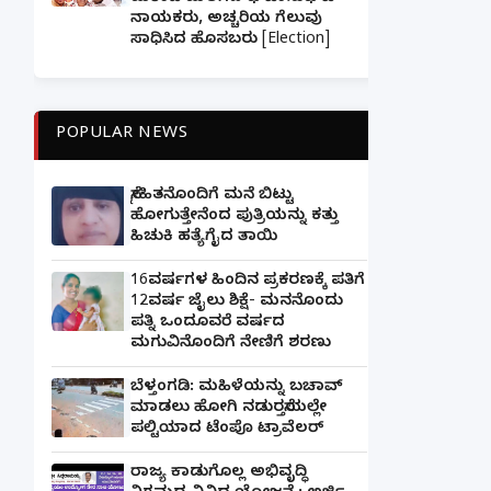
ನಾಯಕರು, ಅಚ್ಚರಿಯ ಗೆಲುವು
ಸಾಧಿಸಿದ ಹೊಸಬರು [Election]
POPULAR NEWS
ಸ್ನೇಹಿತನೊಂದಿಗೆ ಮನೆ ಬಿಟ್ಟು
ಹೋಗುತ್ತೇನೆಂದ ಪುತ್ರಿಯನ್ನು ಕತ್ತು
ಹಿಚುಕಿ ಹತ್ಯೆಗೈದ ತಾಯಿ
16ವರ್ಷಗಳ ಹಿಂದಿನ ಪ್ರಕರಣಕ್ಕೆ ಪತಿಗೆ
12ವರ್ಷ ಜೈಲು ಶಿಕ್ಷೆ- ಮನನೊಂದು
ಪತ್ನಿ ಒಂದೂವರೆ ವರ್ಷದ
ಮಗುವಿನೊಂದಿಗೆ ನೇಣಿಗೆ ಶರಣು
ಬೆಳ್ತಂಗಡಿ: ಮಹಿಳೆಯನ್ನು ಬಚಾವ್
ಮಾಡಲು ಹೋಗಿ ನಡುರಸ್ತೆಯಲ್ಲೇ
ಪಲ್ಟಿಯಾದ ಟೆಂಪೊ ಟ್ರಾವೆಲರ್
ರಾಜ್ಯ ಕಾಡುಗೊಲ್ಲ ಅಭಿವೃದ್ಧಿ