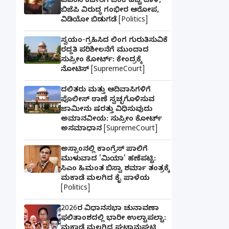
ಟಿಎಂಸಿ ಕಚೇರಿಗೆ ಬೆಂಕಿ ಹಚ್ಚಿ ದಾಳಿ,
ಬಿಜೆಪಿ ವಿರುದ್ಧ ಗಂಭೀರ ಆರೋಪ,
ವಿಡಿಯೋ ಬಿಡುಗಡೆ [Politics]
ಸ್ವಯಂ-ಗ್ರಹಿಸಿದ ಲಿಂಗ ಗುರುತಿಸುವಿಕೆ
ರದ್ದತಿ ಪರಿಶೀಲನೆಗೆ ಮುಂದಾದ
ಸುಪ್ರೀಂ ಕೋರ್ಟ್: ಕೇಂದ್ರಕ್ಕೆ
ನೋಟಿಸ್ [SupremeCourt]
ದಲಿತರು ಮತ್ತು ಆದಿವಾಸಿಗಳಿಗೆ
ಪೊಲೀಸ್ ಠಾಣೆ ಸ್ವಚ್ಛಗೊಳಿಸುವ
ಜಾಮೀನು ಷರತ್ತು ವಿಧಿಸುವುದು
ಅಮಾನವೀಯ: ಸುಪ್ರೀಂ ಕೋರ್ಟ್
ಅಸಮಾಧಾನ [SupremeCourt]
ಅಸ್ಸಾಂನಲ್ಲಿ ಕಾಂಗ್ರೆಸ್ ಪಾಲಿಗೆ
ಮುಳುವಾದ 'ಮಿಯಾ' ಹಣೆಪಟ್ಟಿ:
ಸಿಎಂ ಹಿಮಂತ ಬಿಸ್ವಾ ಶರ್ಮಾ ತಂತ್ರಕ್ಕೆ
ಮಕಾಡೆ ಮಲಗಿದ ಕೈ ಪಾಳೆಯ
[Politics]
2026ರ ವಿಧಾನಸಭಾ ಚುನಾವಣಾ
ಫಲಿತಾಂಶದಲ್ಲಿ ಭಾರೀ ಉಲ್ಟಾಪಲ್ಟಾ:
ಮಕಾಡೆ ಮಲಗಿದ ಘಟಾನುಘಟಿ