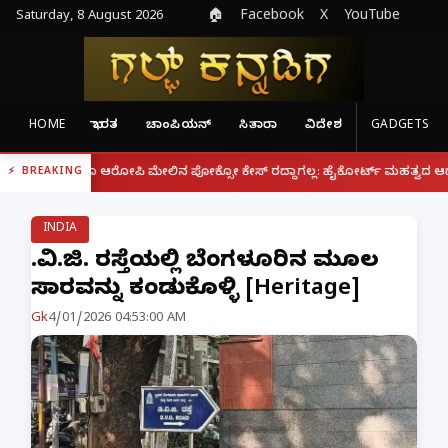
Saturday, 8 August 2026
🏠
Facebook
X
YouTube
HOME
ಭಾರತ
ಚಾಂಪಿಯನ್
ಸಿತಾರಾ
ವಿದೇಶ
GADGETS
|
ದರೂ ಆರೋಪಿ ಮೇಲಿನ ಪೋಕ್ಸೋ ಕೇಸ್ ರದ್ದಾಗಲ್ಲ: ಹೈಕೋರ್ಟ್ ಮಹತ್ವದ ಆದೇಶ
ಫೋನ್
BREAKING
INDIA
ಡಿ.ವಿ.ಜಿ. ರಸ್ತೆಯಲ್ಲಿ ಬೆಂಗಳೂರಿನ ಮೂಲ
ಸಾರವನ್ನು ಕಂಡುಕೊಳ್ಳಿ [Heritage]
Gk
4/01/2026 04:53:00 AM