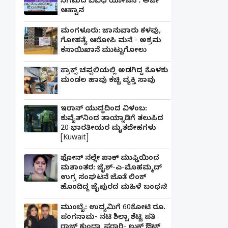
ನಿಗಮದ ವಿವಿಧ ಯೋಜನೆ : ಅರ್ಜಿ
ಆಹ್ವಾನ
ಮಂಗಳೂರು: ಜಾನುವಾರು ಕಳವು,
ಗೋಹತ್ಯೆ ಆರೋಪಿ ಮನೆ - ಅಕ್ರಮ
ಕಸಾಯಿಖಾನೆ ಮುಟ್ಟುಗೋಲು
ಕ್ರಾಕ್ಸ್ ಚಪ್ಪಲಿಯಲ್ಲಿ ಅಡಗಿದ್ದ ಕೊಳಕು
ಮಂಡಲ ಹಾವು ಕಚ್ಚಿ ವ್ಯಕ್ತಿ ಸಾವು
ಇರಾನ್ ಯುದ್ಧದಿಂದ ವಿಳಂಬ:
ಕುವೈತ್‌ನಿಂದ ತಾಯ್ನಾಡಿಗೆ ತಲುಪಿದ
20 ಭಾರತೀಯರ ಮೃತದೇಹಗಳು
[Kuwait]
ಫೋನ್ ನಲ್ಲೇ ಪಾಕ್ ಮುಫ್ತಿಯಿಂದ
ಮತಾಂತರ: ಜೈಶ್-ಎ-ಮೊಹಮ್ಮದ್
ಉಗ್ರ ಸಂಘಟನೆ ಜೊತೆ ಲಿಂಕ್
ಹೊಂದಿದ್ದ ಜೈಪುರದ ಮಹಿಳೆ ಬಂಧನ!
ಮುಂಬೈ: ಉದ್ಯಮಿಗೆ 60ಕೋಟಿ ರೂ.
ಪಂಗನಾಮ- ನಟಿ ಶಿಲ್ಪಾ ಶೆಟ್ಟಿ ಪತಿ
ರಾಜ್ ಕುಂದ್ರಾ ಪರಾರಿ- ಲುಕ್ ಔಟ್