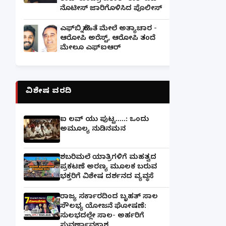
ನೊಟೀಸ್ ಜಾರಿಗೊಳಿಸಿದ ಪೊಲೀಸ್
ಎಫ್‌ಬಿ ಸ್ನೇಹಿತೆ ಮೇಲೆ ಅತ್ಯಾಚಾರ -
ಆರೋಪಿ ಅರೆಸ್ಟ್, ಆರೋಪಿ ತಂದೆ
ಮೇಲೂ ಎಫ್ಐಆರ್
ವಿಶೇಷ ವರದಿ
ಐ ಲವ್ ಯು ಪುಟ್ಟ.....: ಒಂದು
ಅಮೂಲ್ಯ ನುಡಿನಮನ
ಶಬರಿಮಲೆ ಯಾತ್ರಿಗಳಿಗೆ ಮಹತ್ವದ
ಪ್ರಕಟಣೆ ಅರಣ್ಯ ಮೂಲಕ ಬರುವ
ಭಕ್ತರಿಗೆ ವಿಶೇಷ ದರ್ಶನದ ವ್ಯವಸ್ಥೆ
ರಾಜ್ಯ ಸರ್ಕಾರದಿಂದ ಬೃಹತ್ ಸಾಲ
ಸೌಲಭ್ಯ ಯೋಜನೆ ಘೋಷಣೆ:
ಸುಲಭದಲ್ಲೇ ಸಾಲ- ಅರ್ಹರಿಗೆ