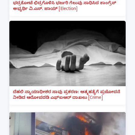
ಭದ್ರಕೋಟೆ ಛಿದ್ರಗೊಳಿಸಿ ಭರ್ಜರಿ ಗೆಲುವು ಸಾಧಿಸಿದ ಕಾಂಗ್ರೆಸ್
ಅಭ್ಯರ್ಥಿ ವಿ.ಎಸ್. ಜಾಯ್ [Election]
ದೆಹಲಿ ನ್ಯಾಯಾಧೀಶರ ಸಾವು ಪ್ರಕರಣ: ಆತ್ಮಹತ್ಯೆಗೆ ಪ್ರಚೋದನೆ
ನೀಡಿದ ಆರೋಪದಡಿ ಎಫ್‌ಐಆರ್ ದಾಖಲು [Crime]