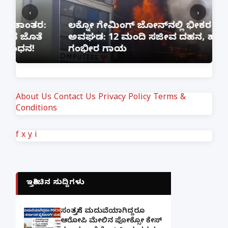
‹
›
:
ಲಕ್ನೋ ಗೇಮಿಂಗ್ ಜೋನ್‌ನಲ್ಲಿ ಭೀಕರ ಅಗ್ನಿ
ಅವಘಡ: 12 ಮಂದಿ ಸಜೀವ ದಹನ, ಹಲವರಿಗೆ
ಪ
ಗಂಭೀರ ಗಾಯ
M
About Us
Contact Us
Privacy Policy
Terms &
Conditions
f
x
y
i
ಇತ್ತೀಚಿನ ಸುದ್ದಿಗಳು
ಸಂತ್ರಸ್ತೆಗೆ ಮದುವೆಯಾಗಿದ್ದರೂ
ಆರೋಪಿ ಮೇಲಿನ ಪೋಕ್ಸೋ ಕೇಸ್