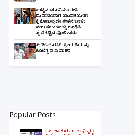
ಬುದ್ಧಿವಂತ ಸಿನಿಮಾ ರೀತಿ
ಮದುವೆಯಾಗಿ ಯುವತಿಯರಿಗೆ
ಕೈಕೊಡುವುದೇ ಈತನ ಚಾಳಿ:
ನಯವಂಚಕನನ್ನು ಬಂಧಿಸಿ
ಜೈಲಿಗಟ್ಟಿದ ಪೊಲೀಸರು
ಜಿಲೆಟಿನ್ ಸಿಡಿಸಿ ಪ್ರೇಯಸಿಯನ್ನು
ಕೊಲೆಗೈದ ಪ್ರಿಯಕರ
Popular Posts
ರಾಜ್ಯ ಕಾಡುಗೊಲ್ಲ ಅಭಿವೃದ್ಧಿ