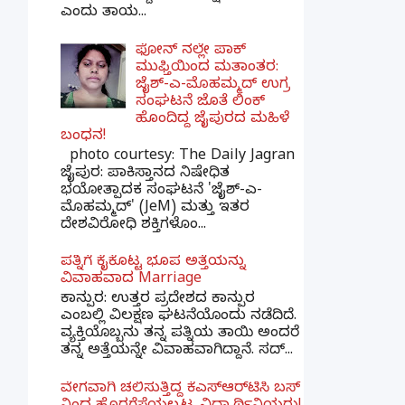
ಎಂದು ತಾಯ...
ಫೋನ್ ನಲ್ಲೇ ಪಾಕ್
ಮುಫ್ತಿಯಿಂದ ಮತಾಂತರ:
ಜೈಶ್-ಎ-ಮೊಹಮ್ಮದ್ ಉಗ್ರ
ಸಂಘಟನೆ ಜೊತೆ ಲಿಂಕ್
ಹೊಂದಿದ್ದ ಜೈಪುರದ ಮಹಿಳೆ
ಬಂಧನ!
photo courtesy: The Daily Jagran
ಜೈಪುರ: ಪಾಕಿಸ್ತಾನದ ನಿಷೇಧಿತ
ಭಯೋತ್ಪಾದಕ ಸಂಘಟನೆ 'ಜೈಶ್-ಎ-
ಮೊಹಮ್ಮದ್' (JeM) ಮತ್ತು ಇತರ
ದೇಶವಿರೋಧಿ ಶಕ್ತಿಗಳೊಂ...
ಪತ್ನಿಗೆ ಕೈಕೊಟ್ಟ ಭೂಪ ಅತ್ತೆಯನ್ನು
ವಿವಾಹವಾದ Marriage
ಕಾನ್ಪುರ: ಉತ್ತರ ಪ್ರದೇಶದ ಕಾನ್ಪುರ
ಎಂಬಲ್ಲಿ ವಿಲಕ್ಷಣ ಘಟನೆಯೊಂದು ನಡೆದಿದೆ.
ವ್ಯಕ್ತಿಯೊಬ್ಬನು ತನ್ನ ಪತ್ನಿಯ ತಾಯಿ ಅಂದರೆ
ತನ್ನ ಅತ್ತೆಯನ್ನೇ ವಿವಾಹವಾಗಿದ್ದಾನೆ. ಸದ್...
ವೇಗವಾಗಿ ಚಲಿಸುತ್ತಿದ್ದ ಕೆಎಸ್​ಆರ್​ಟಿಸಿ ಬಸ್​