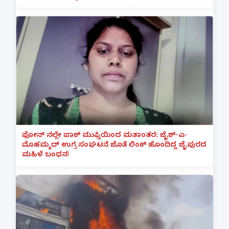
ಫೋನ್ ನಲ್ಲೇ ಪಾಕ್ ಮುಫ್ತಿಯಿಂದ ಮತಾಂತರ: ಜೈಶ್-ಎ-
ಮೊಹಮ್ಮದ್ ಉಗ್ರ ಸಂಘಟನೆ ಜೊತೆ ಲಿಂಕ್ ಹೊಂದಿದ್ದ ಜೈಪುರದ
ಮಹಿಳೆ ಬಂಧನ!