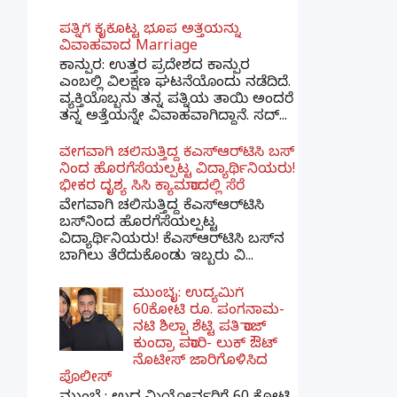
ಪತ್ನಿಗೆ ಕೈಕೊಟ್ಟ ಭೂಪ ಅತ್ತೆಯನ್ನು
ವಿವಾಹವಾದ Marriage
ಕಾನ್ಪುರ: ಉತ್ತರ ಪ್ರದೇಶದ ಕಾನ್ಪುರ
ಎಂಬಲ್ಲಿ ವಿಲಕ್ಷಣ ಘಟನೆಯೊಂದು ನಡೆದಿದೆ.
ವ್ಯಕ್ತಿಯೊಬ್ಬನು ತನ್ನ ಪತ್ನಿಯ ತಾಯಿ ಅಂದರೆ
ತನ್ನ ಅತ್ತೆಯನ್ನೇ ವಿವಾಹವಾಗಿದ್ದಾನೆ. ಸದ್...
ವೇಗವಾಗಿ ಚಲಿಸುತ್ತಿದ್ದ ಕೆಎಸ್​ಆರ್​ಟಿಸಿ ಬಸ್​
ನಿಂದ ಹೊರಗೆಸೆಯಲ್ಪಟ್ಟ ವಿದ್ಯಾರ್ಥಿನಿಯರು!
ಭೀಕರ ದೃಶ್ಯ ಸಿಸಿ ಕ್ಯಾಮರಾದಲ್ಲಿ ಸೆರೆ
ವೇಗವಾಗಿ ಚಲಿಸುತ್ತಿದ್ದ ಕೆಎಸ್‌ಆರ್‌ಟಿಸಿ
ಬಸ್‌ನಿಂದ ಹೊರಗೆಸೆಯಲ್ಪಟ್ಟ
ವಿದ್ಯಾರ್ಥಿನಿಯರು! ಕೆಎಸ್‌ಆರ್‌ಟಿಸಿ ಬಸ್‌ನ
ಬಾಗಿಲು ತೆರೆದುಕೊಂಡು ಇಬ್ಬರು ವಿ...
ಮುಂಬೈ: ಉದ್ಯಮಿಗೆ
60ಕೋಟಿ ರೂ. ಪಂಗನಾಮ-
ನಟಿ ಶಿಲ್ಪಾ ಶೆಟ್ಟಿ ಪತಿ ರಾಜ್
ಕುಂದ್ರಾ ಪರಾರಿ- ಲುಕ್ ಔಟ್
ನೊಟೀಸ್ ಜಾರಿಗೊಳಿಸಿದ
ಪೊಲೀಸ್