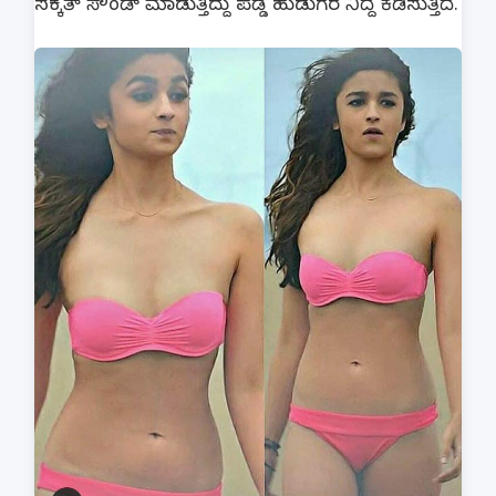
ಸಕ್ಕತ್ ಸೌಂಡ್ ಮಾಡುತ್ತಿದ್ದು ಪಡ್ಡೆ ಹುಡುಗರ ನಿದ್ದೆ ಕೆಡಿಸುತ್ತಿದೆ.