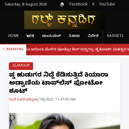
Saturday, 8 August 2026
🏠
Facebook
X
YouTube
HOME
ಭಾರತ
ಚಾಂಪಿಯನ್
ಸಿತಾರಾ
ವಿದೇಶ
GADGETS
|
ಆರೋಪಿ ಮೇಲಿನ ಪೋಕ್ಸೋ ಕೇಸ್ ರದ್ದಾಗಲ್ಲ: ಹೈಕೋರ್ಟ್ ಮಹತ್ವದ ಆದೇಶ
ಫೋನ್ ನಲ್
BREAKING
GLAMOUR
ಪಡ್ಡೆ ಹುಡುಗರ ನಿದ್ದೆ ಕೆಡಿಸುತ್ತಿದೆ ಕಿಯಾರಾ
ಅಡ್ವಾಣಿಯ ಟಾಪ್‍ಲೆಸ್ ಫೋಟೋ
ಶೂಟ್
Gulf kannadiga
6/18/2021 11:47:00 AM