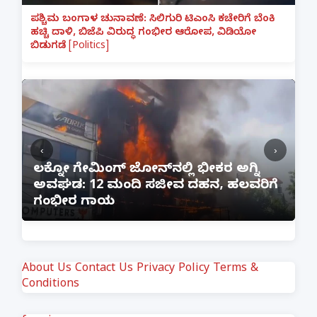
ಪಶ್ಚಿಮ ಬಂಗಾಳ ಚುನಾವಣೆ: ಸಿಲಿಗುರಿ ಟಿಎಂಸಿ ಕಚೇರಿಗೆ ಬೆಂಕಿ
ಹಚ್ಚಿ ದಾಳಿ, ಬಿಜೆಪಿ ವಿರುದ್ಧ ಗಂಭೀರ ಆರೋಪ, ವಿಡಿಯೋ
ಬಿಡುಗಡೆ [Politics]
‹
›
:
ಲಕ್ನೋ ಗೇಮಿಂಗ್ ಜೋನ್‌ನಲ್ಲಿ ಭೀಕರ ಅಗ್ನಿ
ಅವಘಡ: 12 ಮಂದಿ ಸಜೀವ ದಹನ, ಹಲವರಿಗೆ
ಪ
ಗಂಭೀರ ಗಾಯ
M
About Us
Contact Us
Privacy Policy
Terms &
Conditions