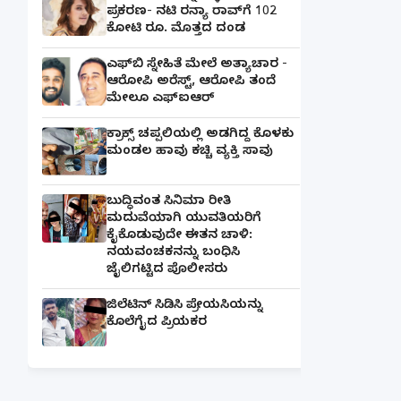
ಪ್ರಕರಣ- ನಟಿ ರನ್ಯಾ ರಾವ್‌ಗೆ 102
ಕೋಟಿ ರೂ. ಮೊತ್ತದ ದಂಡ
ಎಫ್‌ಬಿ ಸ್ನೇಹಿತೆ ಮೇಲೆ ಅತ್ಯಾಚಾರ -
ಆರೋಪಿ ಅರೆಸ್ಟ್, ಆರೋಪಿ ತಂದೆ
ಮೇಲೂ ಎಫ್ಐಆರ್
ಕ್ರಾಕ್ಸ್ ಚಪ್ಪಲಿಯಲ್ಲಿ ಅಡಗಿದ್ದ ಕೊಳಕು
ಮಂಡಲ ಹಾವು ಕಚ್ಚಿ ವ್ಯಕ್ತಿ ಸಾವು
ಬುದ್ಧಿವಂತ ಸಿನಿಮಾ ರೀತಿ
ಮದುವೆಯಾಗಿ ಯುವತಿಯರಿಗೆ
ಕೈಕೊಡುವುದೇ ಈತನ ಚಾಳಿ:
ನಯವಂಚಕನನ್ನು ಬಂಧಿಸಿ
ಜೈಲಿಗಟ್ಟಿದ ಪೊಲೀಸರು
ಜಿಲೆಟಿನ್ ಸಿಡಿಸಿ ಪ್ರೇಯಸಿಯನ್ನು
ಕೊಲೆಗೈದ ಪ್ರಿಯಕರ