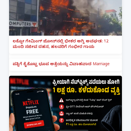
ಲಕ್ನೋ ಗೇಮಿಂಗ್ ಜೋನ್‌ನಲ್ಲಿ ಭೀಕರ ಅಗ್ನಿ ಅವಘಡ: 12
ಮಂದಿ ಸಜೀವ ದಹನ, ಹಲವರಿಗೆ ಗಂಭೀರ ಗಾಯ
ಪತ್ನಿಗೆ ಕೈಕೊಟ್ಟ ಭೂಪ ಅತ್ತೆಯನ್ನು ವಿವಾಹವಾದ Marriage