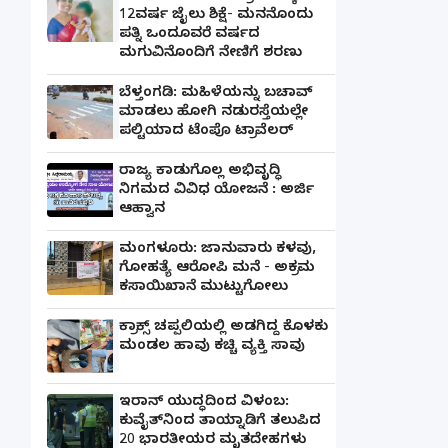
12ವರ್ಷ ಜೈಲು ಶಿಕ್ಷೆ- ಮನನೊಂದು
ಪತ್ನಿ ಒಂದೂವರೆ ವರ್ಷದ
ಮಗುವಿನೊಂದಿಗೆ ನೇಣಿಗೆ ಶರಣು
ಬೆಳ್ತಂಗಡಿ: ಮಹಿಳೆಯನ್ನು ಬಚಾವ್
ಮಾಡಲು ಹೋಗಿ ನಡುರಸ್ತೆಯಲ್ಲೇ
ಪಲ್ಟಿಯಾದ ಟೆಂಪೊ ಟ್ರಾವೆಲರ್
ರಾಜ್ಯ ಕಾಡುಗೊಲ್ಲ ಅಭಿವೃದ್ಧಿ
ನಿಗಮದ ವಿವಿಧ ಯೋಜನೆ : ಅರ್ಜಿ
ಆಹ್ವಾನ
ಮಂಗಳೂರು: ಜಾನುವಾರು ಕಳವು,
ಗೋಹತ್ಯೆ ಆರೋಪಿ ಮನೆ - ಅಕ್ರಮ
ಕಸಾಯಿಖಾನೆ ಮುಟ್ಟುಗೋಲು
ಕ್ರಾಕ್ಸ್ ಚಪ್ಪಲಿಯಲ್ಲಿ ಅಡಗಿದ್ದ ಕೊಳಕು
ಮಂಡಲ ಹಾವು ಕಚ್ಚಿ ವ್ಯಕ್ತಿ ಸಾವು
ಇರಾನ್ ಯುದ್ಧದಿಂದ ವಿಳಂಬ:
ಕುವೈತ್‌ನಿಂದ ತಾಯ್ನಾಡಿಗೆ ತಲುಪಿದ
20 ಭಾರತೀಯರ ಮೃತದೇಹಗಳು