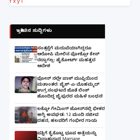
f
x
y
i
ಇತ್ತೀಚಿನ ಸುದ್ದಿಗಳು
ಸಂತ್ರಸ್ತೆಗೆ ಮದುವೆಯಾಗಿದ್ದರೂ
ಆರೋಪಿ ಮೇಲಿನ ಪೋಕ್ಸೋ ಕೇಸ್
ರದ್ದಾಗಲ್ಲ: ಹೈಕೋರ್ಟ್ ಮಹತ್ವದ
ಆದೇಶ
ಫೋನ್ ನಲ್ಲೇ ಪಾಕ್ ಮುಫ್ತಿಯಿಂದ
ಮತಾಂತರ: ಜೈಶ್-ಎ-ಮೊಹಮ್ಮದ್
ಉಗ್ರ ಸಂಘಟನೆ ಜೊತೆ ಲಿಂಕ್
ಹೊಂದಿದ್ದ ಜೈಪುರದ ಮಹಿಳೆ ಬಂಧನ!
ಲಕ್ನೋ ಗೇಮಿಂಗ್ ಜೋನ್‌ನಲ್ಲಿ ಭೀಕರ
ಅಗ್ನಿ ಅವಘಡ: 12 ಮಂದಿ ಸಜೀವ
ದಹನ, ಹಲವರಿಗೆ ಗಂಭೀರ ಗಾಯ
ಪತ್ನಿಗೆ ಕೈಕೊಟ್ಟ ಭೂಪ ಅತ್ತೆಯನ್ನು
ವಿವಾಹವಾದ Marriage