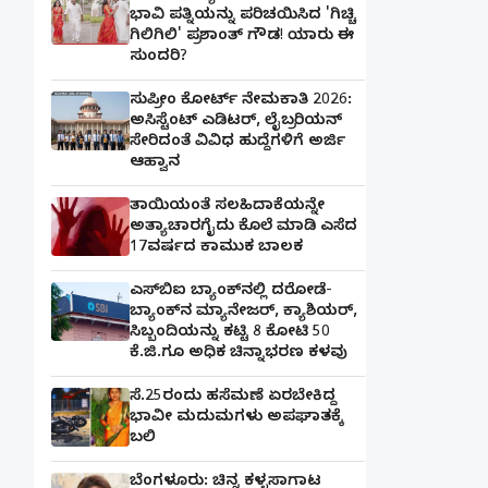
ಭಾವಿ ಪತ್ನಿಯನ್ನು ಪರಿಚಯಿಸಿದ 'ಗಿಚ್ಚಿ
ಗಿಲಿಗಿಲಿ' ಪ್ರಶಾಂತ್ ಗೌಡ! ಯಾರು ಈ
ಸುಂದರಿ?
ಸುಪ್ರೀಂ ಕೋರ್ಟ್ ನೇಮಕಾತಿ 2026:
ಅಸಿಸ್ಟೆಂಟ್ ಎಡಿಟರ್, ಲೈಬ್ರರಿಯನ್
ಸೇರಿದಂತೆ ವಿವಿಧ ಹುದ್ದೆಗಳಿಗೆ ಅರ್ಜಿ
ಆಹ್ವಾನ
ತಾಯಿಯಂತೆ ಸಲಹಿದಾಕೆಯನ್ನೇ
ಅತ್ಯಾಚಾರಗೈದು ಕೊಲೆ ಮಾಡಿ ಎಸೆದ
17ವರ್ಷದ ಕಾಮುಕ ಬಾಲಕ
ಎಸ್‌ಬಿಐ ಬ್ಯಾಂಕ್‌ನಲ್ಲಿ‌ ದರೋಡೆ-
ಬ್ಯಾಂಕ್​ನ ಮ್ಯಾನೇಜರ್‌, ಕ್ಯಾಶಿಯರ್‌,
ಸಿಬ್ಬಂದಿಯನ್ನು ಕಟ್ಟಿ 8 ಕೋಟಿ 50
ಕೆ.ಜಿ.ಗೂ ಅಧಿಕ ಚಿನ್ನಾಭರಣ ಕಳವು
ಸೆ.25ರಂದು ಹಸೆಮಣೆ ಏರಬೇಕಿದ್ದ
ಭಾವೀ ಮದುಮಗಳು ಅಪಘಾತಕ್ಕೆ
ಬಲಿ
ಬೆಂಗಳೂರು: ಚಿನ್ನ ಕಳ್ಳಸಾಗಾಟ