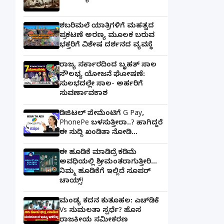
ಶಬರಿಮಲೆ ಯಾತ್ರಿಗಳಿಗೆ ಮಹತ್ವದ
ಪ್ರಕಟಣೆ ಅರಣ್ಯ ಮೂಲಕ ಬರುವ
ಭಕ್ತರಿಗೆ ವಿಶೇಷ ದರ್ಶನದ ವ್ಯವಸ್ಥೆ
ರಾಜ್ಯ ಸರ್ಕಾರದಿಂದ ಬೃಹತ್ ಸಾಲ
ಸೌಲಭ್ಯ ಯೋಜನೆ ಘೋಷಣೆ:
ಸುಲಭದಲ್ಲೇ ಸಾಲ- ಅರ್ಹರಿಗೆ
ಸುವರ್ಣಾವಕಾಶ
ಡಿಜಿಟಲ್ ಪೇಮೆಂಟಿಗೆ G Pay,
PhonePe ಬಳಸುತ್ತೀರಾ..? ಹಾಗಿದ್ದರೆ
ಈ ಸುದ್ದಿ ಖಂಡಿತಾ ನೋಡಿ...
ಈ ಹೂಡಿಕೆ ಮಾಡಿದ್ರೆ ಕಡಿಮೆ
ಅವಧಿಯಲ್ಲಿ ಶ್ರೀಮಂತರಾಗುತ್ತೀರಿ...
ನಿಮ್ಮ ಹೂಡಿಕೆಗೆ ಇಲ್ಲಿದೆ ಸೂಪರ್
ಚಾಯ್ಸ್‌!
ಮಂಡ್ಯ ಕದನ ಕುತೂಹಲ: ಎಚ್‌ಡಿಕೆ
Vs ಸುಮಲತಾ ಸ್ಪರ್ಧೆ? ಹೊಸ
ರಾಜಕೀಯ ಸಮೀಕರಣ