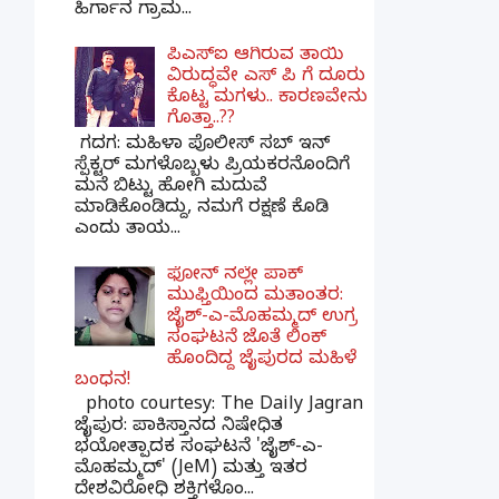
ಹಿರ್ಗಾನ ಗ್ರಾಮ...
ಪಿಎಸ್​ಐ ಆಗಿರುವ ತಾಯಿ
ವಿರುದ್ಧವೇ ಎಸ್ ಪಿ ಗೆ ದೂರು
ಕೊಟ್ಟ ಮಗಳು.. ಕಾರಣವೇನು
ಗೊತ್ತಾ..??
ಗದಗ​: ಮಹಿಳಾ ಪೊಲೀಸ್​ ಸಬ್ ​ಇನ್​
ಸ್ಪೆಕ್ಟರ್​ ಮಗಳೊಬ್ಬಳು ಪ್ರಿಯಕರನೊಂದಿಗೆ
ಮನೆ ಬಿಟ್ಟು ಹೋಗಿ ಮದುವೆ
ಮಾಡಿಕೊಂಡಿದ್ದು, ನಮಗೆ ರಕ್ಷಣೆ ಕೊಡಿ
ಎಂದು ತಾಯ...
ಫೋನ್ ನಲ್ಲೇ ಪಾಕ್
ಮುಫ್ತಿಯಿಂದ ಮತಾಂತರ:
ಜೈಶ್-ಎ-ಮೊಹಮ್ಮದ್ ಉಗ್ರ
ಸಂಘಟನೆ ಜೊತೆ ಲಿಂಕ್
ಹೊಂದಿದ್ದ ಜೈಪುರದ ಮಹಿಳೆ
ಬಂಧನ!
photo courtesy: The Daily Jagran
ಜೈಪುರ: ಪಾಕಿಸ್ತಾನದ ನಿಷೇಧಿತ
ಭಯೋತ್ಪಾದಕ ಸಂಘಟನೆ 'ಜೈಶ್-ಎ-
ಮೊಹಮ್ಮದ್' (JeM) ಮತ್ತು ಇತರ
ದೇಶವಿರೋಧಿ ಶಕ್ತಿಗಳೊಂ...