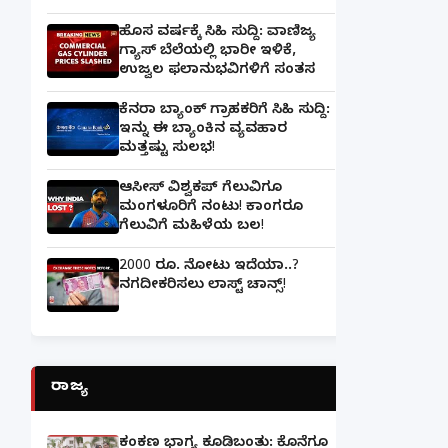
ಹೊಸ ವರ್ಷಕ್ಕೆ ಸಿಹಿ ಸುದ್ದಿ: ವಾಣಿಜ್ಯ
ಗ್ಯಾಸ್‌ ಬೆಲೆಯಲ್ಲಿ ಭಾರೀ ಇಳಿಕೆ,
ಉಜ್ವಲ ಫಲಾನುಭವಿಗಳಿಗೆ ಸಂತಸ
ಕೆನರಾ ಬ್ಯಾಂಕ್‌ ಗ್ರಾಹಕರಿಗೆ ಸಿಹಿ ಸುದ್ದಿ:
ಇನ್ನು ಈ ಬ್ಯಾಂಕಿನ ವ್ಯವಹಾರ
ಮತ್ತಷ್ಟು ಸುಲಭ!
ಆಸೀಸ್ ವಿಶ್ವಕಪ್ ಗೆಲುವಿಗೂ
ಮಂಗಳೂರಿಗೆ ನಂಟು! ಕಾಂಗರೂ
ಗೆಲುವಿಗೆ ಮಹಿಳೆಯ ಬಲ!
2000 ರೂ. ನೋಟು ಇದೆಯಾ..?
ನಗದೀಕರಿಸಲು ಲಾಸ್ಟ್‌ ಚಾನ್ಸ್‌!
ರಾಜ್ಯ
ಕಂಕಣ ಭಾಗ್ಯ ಕೂಡಿಬಂತು: ಕೊನೆಗೂ