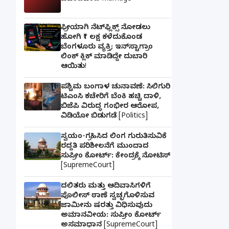
ಫ್ರೀಯಾಗಿ ನೆಟ್‌ಫ್ಲಿಕ್ಸ್ ನೋಡಲು
ಹೋಗಿ ₹1 ಲಕ್ಷ ಕಳೆದುಕೊಂಡ
ಬೆಂಗಳೂರು ವ್ಯಕ್ತಿ; ಇನ್‌ಸ್ಟಾಗ್ರಾಂ
ಲಿಂಕ್ ಕ್ಲಿಕ್ ಮಾಡಿದ್ದೇ ದುಬಾರಿ
ಆಯಿತು!
ಪಶ್ಚಿಮ ಬಂಗಾಳ ಚುನಾವಣೆ: ಸಿಲಿಗುರಿ
ಟಿಎಂಸಿ ಕಚೇರಿಗೆ ಬೆಂಕಿ ಹಚ್ಚಿ ದಾಳಿ,
ಬಿಜೆಪಿ ವಿರುದ್ಧ ಗಂಭೀರ ಆರೋಪ,
ವಿಡಿಯೋ ಬಿಡುಗಡೆ [Politics]
ಸ್ವಯಂ-ಗ್ರಹಿಸಿದ ಲಿಂಗ ಗುರುತಿಸುವಿಕೆ
ರದ್ದತಿ ಪರಿಶೀಲನೆಗೆ ಮುಂದಾದ
ಸುಪ್ರೀಂ ಕೋರ್ಟ್: ಕೇಂದ್ರಕ್ಕೆ ನೋಟಿಸ್
[SupremeCourt]
ದಲಿತರು ಮತ್ತು ಆದಿವಾಸಿಗಳಿಗೆ
ಪೊಲೀಸ್ ಠಾಣೆ ಸ್ವಚ್ಛಗೊಳಿಸುವ
ಜಾಮೀನು ಷರತ್ತು ವಿಧಿಸುವುದು
ಅಮಾನವೀಯ: ಸುಪ್ರೀಂ ಕೋರ್ಟ್
ಅಸಮಾಧಾನ [SupremeCourt]