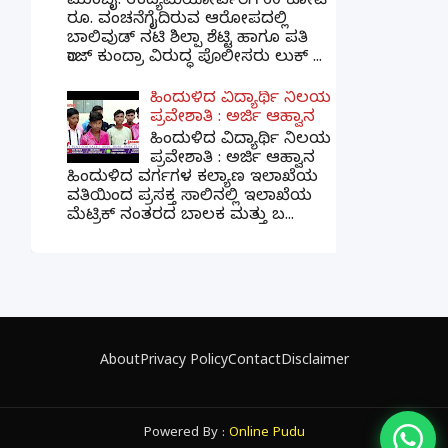
ಮುಂಬೈ: ಉದ್ಯಮಿಯೋರ್ವರಿಗೆ 60 ಕೋಟಿ
ರೂ. ವಂಚನೆಗೈದಿರುವ ಆರೋಪದಲ್ಲಿ
ಬಾಲಿವುಡ್ ನಟಿ ಶಿಲ್ಪಾ ಶೆಟ್ಟಿ ಹಾಗೂ ಪತಿ
ರಾಜ್ ಕುಂದ್ರಾ ವಿರುದ್ಧ ಪೊಲೀಸರು ಲುಕ್ ...
ಹಿಂದುಳಿದ ವಿದ್ಯಾರ್ಥಿ ನಿಲಯ
ಪ್ರವೇಶಾತಿ : ಅರ್ಜಿ ಆಹ್ವಾನ
ಹಿಂದುಳಿದ ವಿದ್ಯಾರ್ಥಿ ನಿಲಯ
ಪ್ರವೇಶಾತಿ : ಅರ್ಜಿ ಆಹ್ವಾನ
ಹಿಂದುಳಿದ ವರ್ಗಗಳ ಕಲ್ಯಾಣ ಇಲಾಖೆಯ
ವತಿಯಿಂದ ಪ್ರಸಕ್ತ ಸಾಲಿನಲ್ಲಿ ಇಲಾಖೆಯ
ಮೆಟ್ರಿಕ್ ನಂತರದ ಬಾಲಕ ಮತ್ತು ಬ...
×
📢 ನಮ್ಮ WhatsApp ಗ್ರೂಪ್‌ಗೆ ಸೇರಿ — ತಕ್ಷಣದ
ಬ್ರೇಕಿಂಗ್ ನ್ಯೂಸ್ ಪಡೆಯಿರಿ!
About
Privacy Policy
Contact
Disclaimer
ಗ್ರೂಪ್‌ಗೆ ಸೇರಿ
Powered By :
Online Pudu