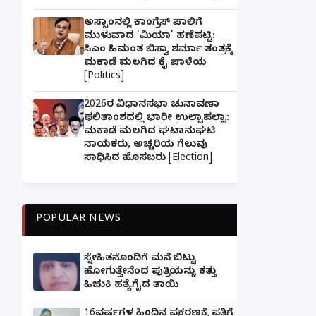
ಅಸ್ಸಾಂನಲ್ಲಿ ಕಾಂಗ್ರೆಸ್ ಪಾಲಿಗೆ
ಮುಳುವಾದ 'ಮಿಯಾ' ಹಣೆಪಟ್ಟಿ:
ಸಿಎಂ ಹಿಮಂತ ಬಿಸ್ವಾ ಶರ್ಮಾ ತಂತ್ರಕ್ಕೆ
ಮಕಾಡೆ ಮಲಗಿದ ಕೈ ಪಾಳೆಯ
[Politics]
2026ರ ವಿಧಾನಸಭಾ ಚುನಾವಣಾ
ಫಲಿತಾಂಶದಲ್ಲಿ ಭಾರೀ ಉಲ್ಟಾಪಲ್ಟಾ:
ಮಕಾಡೆ ಮಲಗಿದ ಘಟಾನುಘಟಿ
ನಾಯಕರು, ಅಚ್ಚರಿಯ ಗೆಲುವು
ಸಾಧಿಸಿದ ಹೊಸಬರು [Election]
POPULAR NEWS
ಸ್ನೇಹಿತನೊಂದಿಗೆ ಮನೆ ಬಿಟ್ಟು
ಹೋಗುತ್ತೇನೆಂದ ಪುತ್ರಿಯನ್ನು ಕತ್ತು
ಹಿಚುಕಿ ಹತ್ಯೆಗೈದ ತಾಯಿ
16ವರ್ಷಗಳ ಹಿಂದಿನ ಪ್ರಕರಣಕ್ಕೆ ಪತಿಗೆ