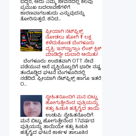
ಬಿದ್ದರೆ, ಅದು ನಿಮ್ಮ ಜೀವನದಲ್ಲಿ ಕೆಲವು
ಪ್ರಮುಖ ಬದಲಾವಣೆಗಳಿಗೆ
ಕಾರಣವಾಗಬಹುದು ಎನ್ನುವುದನ್ನು
ತೋರಿಸುತ್ತದೆ. ಶನಿದ...
ಫ್ರೀಯಾಗಿ ನೆಟ್‌ಫ್ಲಿಕ್ಸ್
ನೋಡಲು ಹೋಗಿ ₹1 ಲಕ್ಷ
ಕಳೆದುಕೊಂಡ ಬೆಂಗಳೂರು
ವ್ಯಕ್ತಿ; ಇನ್‌ಸ್ಟಾಗ್ರಾಂ ಲಿಂಕ್ ಕ್ಲಿಕ್
ಮಾಡಿದ್ದೇ ದುಬಾರಿ ಆಯಿತು!
ಬೆಂಗಳೂರು: ಉಚಿತವಾಗಿ OTT ಸೇವೆ
ಪಡೆಯುವ ಆಸೆ ವ್ಯಕ್ತಿಯೊಬ್ಬರಿಗೆ ಭಾರೀ ನಷ್ಟ
ತಂದೊಡ್ಡಿದ ಘಟನೆ ಬೆಂಗಳೂರಿನಲ್ಲಿ
ನಡೆದಿದೆ. ಫ್ರೀಯಾಗಿ ನೆಟ್‌ಫ್ಲಿಕ್ಸ್ ಹಾಗೂ ಇತರೆ
O...
ಸ್ನೇಹಿತನೊಂದಿಗೆ ಮನೆ ಬಿಟ್ಟು
ಹೋಗುತ್ತೇನೆಂದ ಪುತ್ರಿಯನ್ನು
ಕತ್ತು ಹಿಚುಕಿ ಹತ್ಯೆಗೈದ ತಾಯಿ
ಉಡುಪಿ: ಸ್ನೇಹಿತನೊಂದಿಗೆ
ಮನೆ ಬಿಟ್ಟು ಹೋಗುತ್ತೇನೆಂದ 17ವರ್ಷದ
ಪುತ್ರಿಯನ್ನು ತಾಯಿಯೇ ಕತ್ತು ಹಿಚುಕಿ
ಹತ್ಯೆಗೈದ ಘಟನೆ ಕಾರ್ಕಳ ತಾಲೂಕಿನ