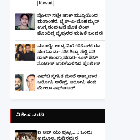
[Kuwait]
ಫೋನ್ ನಲ್ಲೇ ಪಾಕ್ ಮುಫ್ತಿಯಿಂದ
ಮತಾಂತರ: ಜೈಶ್-ಎ-ಮೊಹಮ್ಮದ್
ಉಗ್ರ ಸಂಘಟನೆ ಜೊತೆ ಲಿಂಕ್
ಹೊಂದಿದ್ದ ಜೈಪುರದ ಮಹಿಳೆ ಬಂಧನ!
ಮುಂಬೈ: ಉದ್ಯಮಿಗೆ 60ಕೋಟಿ ರೂ.
ಪಂಗನಾಮ- ನಟಿ ಶಿಲ್ಪಾ ಶೆಟ್ಟಿ ಪತಿ
ರಾಜ್ ಕುಂದ್ರಾ ಪರಾರಿ- ಲುಕ್ ಔಟ್
ನೊಟೀಸ್ ಜಾರಿಗೊಳಿಸಿದ ಪೊಲೀಸ್
ಎಫ್‌ಬಿ ಸ್ನೇಹಿತೆ ಮೇಲೆ ಅತ್ಯಾಚಾರ -
ಆರೋಪಿ ಅರೆಸ್ಟ್, ಆರೋಪಿ ತಂದೆ
ಮೇಲೂ ಎಫ್ಐಆರ್
ವಿಶೇಷ ವರದಿ
ಐ ಲವ್ ಯು ಪುಟ್ಟ.....: ಒಂದು
ಅಮೂಲ್ಯ ನುಡಿನಮನ