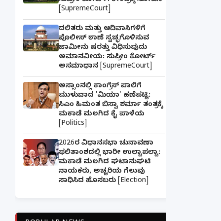
ಸುಪ್ರೀಂ ಕೋರ್ಟ್: ಕೇಂದ್ರಕ್ಕೆ ನೋಟಿಸ್
[SupremeCourt]
ದಲಿತರು ಮತ್ತು ಆದಿವಾಸಿಗಳಿಗೆ
ಪೊಲೀಸ್ ಠಾಣೆ ಸ್ವಚ್ಛಗೊಳಿಸುವ
ಜಾಮೀನು ಷರತ್ತು ವಿಧಿಸುವುದು
ಅಮಾನವೀಯ: ಸುಪ್ರೀಂ ಕೋರ್ಟ್
ಅಸಮಾಧಾನ [SupremeCourt]
ಅಸ್ಸಾಂನಲ್ಲಿ ಕಾಂಗ್ರೆಸ್ ಪಾಲಿಗೆ
ಮುಳುವಾದ 'ಮಿಯಾ' ಹಣೆಪಟ್ಟಿ:
ಸಿಎಂ ಹಿಮಂತ ಬಿಸ್ವಾ ಶರ್ಮಾ ತಂತ್ರಕ್ಕೆ
ಮಕಾಡೆ ಮಲಗಿದ ಕೈ ಪಾಳೆಯ
[Politics]
2026ರ ವಿಧಾನಸಭಾ ಚುನಾವಣಾ
ಫಲಿತಾಂಶದಲ್ಲಿ ಭಾರೀ ಉಲ್ಟಾಪಲ್ಟಾ:
ಮಕಾಡೆ ಮಲಗಿದ ಘಟಾನುಘಟಿ
ನಾಯಕರು, ಅಚ್ಚರಿಯ ಗೆಲುವು
ಸಾಧಿಸಿದ ಹೊಸಬರು [Election]