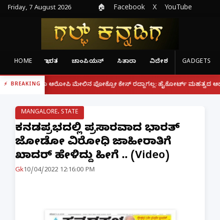
Friday, 7 August 2026
🏠
Facebook
X
YouTube
HOME
ಭಾರತ
ಚಾಂಪಿಯನ್
ಸಿತಾರಾ
ವಿದೇಶ
GADGETS
|
ಗಿದ್ದರೂ ಆರೋಪಿ ಮೇಲಿನ ಪೋಕ್ಸೋ ಕೇಸ್ ರದ್ದಾಗಲ್ಲ: ಹೈಕೋರ್ಟ್ ಮಹತ್ವದ ಆದೇಶ
ಫ
BREAKING
MANGALORE. STATE
ಕನ್ನಡಪ್ರಭದಲ್ಲಿ ಪ್ರಸಾರವಾದ ಭಾರತ್
ಜೋಡೋ ವಿರೋಧಿ ಜಾಹೀರಾತಿಗೆ
ಖಾದರ್ ಹೇಳಿದ್ದು ಹೀಗೆ .. (Video)
Gk
10/04/2022 12:16:00 PM