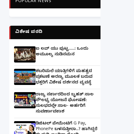
POPULAR NEWS
ವಿಶೇಷ ವರದಿ
ಐ ಲವ್ ಯು ಪುಟ್ಟ.....: ಒಂದು
ಅಮೂಲ್ಯ ನುಡಿನಮನ
ಶಬರಿಮಲೆ ಯಾತ್ರಿಗಳಿಗೆ ಮಹತ್ವದ
ಪ್ರಕಟಣೆ ಅರಣ್ಯ ಮೂಲಕ ಬರುವ
ಭಕ್ತರಿಗೆ ವಿಶೇಷ ದರ್ಶನದ ವ್ಯವಸ್ಥೆ
ರಾಜ್ಯ ಸರ್ಕಾರದಿಂದ ಬೃಹತ್ ಸಾಲ
ಸೌಲಭ್ಯ ಯೋಜನೆ ಘೋಷಣೆ:
ಸುಲಭದಲ್ಲೇ ಸಾಲ- ಅರ್ಹರಿಗೆ
ಸುವರ್ಣಾವಕಾಶ
ಡಿಜಿಟಲ್ ಪೇಮೆಂಟಿಗೆ G Pay,
PhonePe ಬಳಸುತ್ತೀರಾ..? ಹಾಗಿದ್ದರೆ