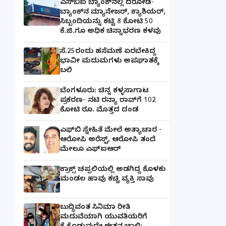
ಎಸ್‌ಬಿಐ ಬ್ಯಾಂಕ್‌ನಲ್ಲಿ‌ ದರೋಡೆ-
ಬ್ಯಾಂಕ್​ನ ಮ್ಯಾನೇಜರ್‌, ಕ್ಯಾಶಿಯರ್‌,
ಸಿಬ್ಬಂದಿಯನ್ನು ಕಟ್ಟಿ 8 ಕೋಟಿ 50
ಕೆ.ಜಿ.ಗೂ ಅಧಿಕ ಚಿನ್ನಾಭರಣ ಕಳವು
ಸೆ.25ರಂದು ಹಸೆಮಣೆ ಏರಬೇಕಿದ್ದ
ಭಾವೀ ಮದುಮಗಳು ಅಪಘಾತಕ್ಕೆ
ಬಲಿ
ಬೆಂಗಳೂರು: ಚಿನ್ನ ಕಳ್ಳಸಾಗಾಟ
ಪ್ರಕರಣ- ನಟಿ ರನ್ಯಾ ರಾವ್‌ಗೆ 102
ಕೋಟಿ ರೂ. ಮೊತ್ತದ ದಂಡ
ಎಫ್‌ಬಿ ಸ್ನೇಹಿತೆ ಮೇಲೆ ಅತ್ಯಾಚಾರ -
ಆರೋಪಿ ಅರೆಸ್ಟ್, ಆರೋಪಿ ತಂದೆ
ಮೇಲೂ ಎಫ್ಐಆರ್
ಕ್ರಾಕ್ಸ್ ಚಪ್ಪಲಿಯಲ್ಲಿ ಅಡಗಿದ್ದ ಕೊಳಕು
ಮಂಡಲ ಹಾವು ಕಚ್ಚಿ ವ್ಯಕ್ತಿ ಸಾವು
ಬುದ್ಧಿವಂತ ಸಿನಿಮಾ ರೀತಿ
ಮದುವೆಯಾಗಿ ಯುವತಿಯರಿಗೆ