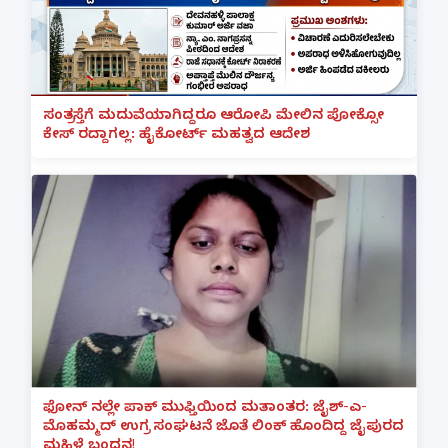
ಸಂತ್ರಸ್ತೆಗೆ ಮದುವೆಯಾಗಿದ್ದರೂ ಆರೋಪಿ ಮೇಲಿನ ಪೋಕ್ಸೋ
ಕೇಸ್ ರದ್ದಾಗಲ್ಲ: ಹೈಕೋರ್ಟ್ ಮಹತ್ವದ ಆದೇಶ
ಫೋನ್ ನಲ್ಲೇ ಪಾಕ್ ಮುಫ್ತಿಯಿಂದ ಮತಾಂತರ: ಜೈಶ್-ಎ-
ಮೊಹಮ್ಮದ್ ಉಗ್ರ ಸಂಘಟನೆ ಜೊತೆ ಲಿಂಕ್ ಹೊಂದಿದ್ದ ಜೈಪುರದ
ಮಹಿಳೆ ಬಂಧನ!