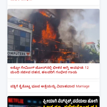
ಲಕ್ನೋ ಗೇಮಿಂಗ್ ಜೋನ್‌ನಲ್ಲಿ ಭೀಕರ ಅಗ್ನಿ ಅವಘಡ: 12
ಮಂದಿ ಸಜೀವ ದಹನ, ಹಲವರಿಗೆ ಗಂಭೀರ ಗಾಯ
ಪತ್ನಿಗೆ ಕೈಕೊಟ್ಟ ಭೂಪ ಅತ್ತೆಯನ್ನು ವಿವಾಹವಾದ Marriage