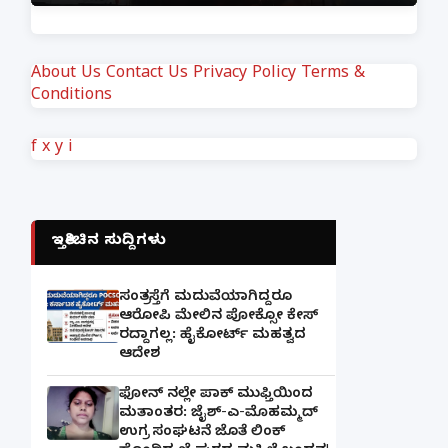
About Us
Contact Us
Privacy Policy
Terms &
Conditions
f
x
y
i
ಇತ್ತೀಚಿನ ಸುದ್ದಿಗಳು
ಸಂತ್ರಸ್ತೆಗೆ ಮದುವೆಯಾಗಿದ್ದರೂ
ಆರೋಪಿ ಮೇಲಿನ ಪೋಕ್ಸೋ ಕೇಸ್
ರದ್ದಾಗಲ್ಲ: ಹೈಕೋರ್ಟ್ ಮಹತ್ವದ
ಆದೇಶ
ಫೋನ್ ನಲ್ಲೇ ಪಾಕ್ ಮುಫ್ತಿಯಿಂದ
ಮತಾಂತರ: ಜೈಶ್-ಎ-ಮೊಹಮ್ಮದ್
ಉಗ್ರ ಸಂಘಟನೆ ಜೊತೆ ಲಿಂಕ್