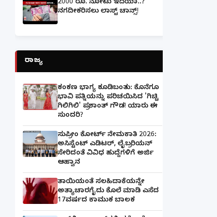
2000 ರೂ. ನೋಟು ಇದೆಯಾ..?
ನಗದೀಕರಿಸಲು ಲಾಸ್ಟ್‌ ಚಾನ್ಸ್‌!
ರಾಜ್ಯ
ಕಂಕಣ ಭಾಗ್ಯ ಕೂಡಿಬಂತು: ಕೊನೆಗೂ
ಭಾವಿ ಪತ್ನಿಯನ್ನು ಪರಿಚಯಿಸಿದ 'ಗಿಚ್ಚಿ
ಗಿಲಿಗಿಲಿ' ಪ್ರಶಾಂತ್ ಗೌಡ! ಯಾರು ಈ
ಸುಂದರಿ?
ಸುಪ್ರೀಂ ಕೋರ್ಟ್ ನೇಮಕಾತಿ 2026:
ಅಸಿಸ್ಟೆಂಟ್ ಎಡಿಟರ್, ಲೈಬ್ರರಿಯನ್
ಸೇರಿದಂತೆ ವಿವಿಧ ಹುದ್ದೆಗಳಿಗೆ ಅರ್ಜಿ
ಆಹ್ವಾನ
ತಾಯಿಯಂತೆ ಸಲಹಿದಾಕೆಯನ್ನೇ
ಅತ್ಯಾಚಾರಗೈದು ಕೊಲೆ ಮಾಡಿ ಎಸೆದ
17ವರ್ಷದ ಕಾಮುಕ ಬಾಲಕ