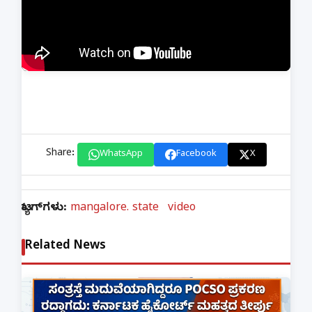
Share:
WhatsApp
Facebook
X
ಟ್ಯಾಗ್‌ಗಳು:
mangalore. state
video
Related News