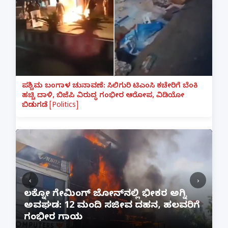
ಪಶ್ಚಿಮ ಬಂಗಾಳ ಚುನಾವಣೆ: ಸಿಲಿಗುರಿ ಟಿಎಂಸಿ ಕಚೇರಿಗೆ ಬೆಂಕಿ
ಹಚ್ಚಿ ದಾಳಿ, ಬಿಜೆಪಿ ವಿರುದ್ಧ ಗಂಭೀರ ಆರೋಪ, ವಿಡಿಯೋ
ಬಿಡುಗಡೆ [Politics]
‹
›
:
ಲಕ್ನೋ ಗೇಮಿಂಗ್ ಜೋನ್‌ನಲ್ಲಿ ಭೀಕರ ಅಗ್ನಿ
ಅವಘಡ: 12 ಮಂದಿ ಸಜೀವ ದಹನ, ಹಲವರಿಗೆ
ಪ
ಗಂಭೀರ ಗಾಯ
M