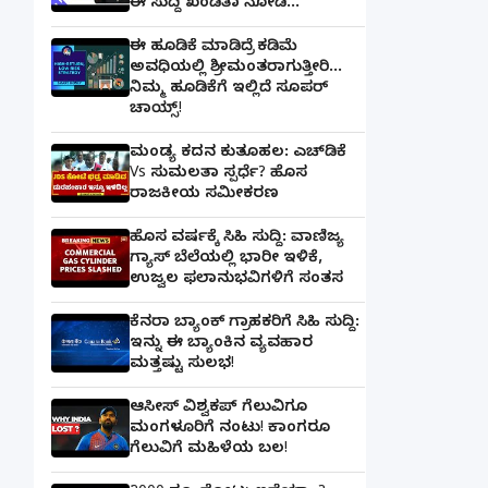
ಈ ಸುದ್ದಿ ಖಂಡಿತಾ ನೋಡಿ...
ಈ ಹೂಡಿಕೆ ಮಾಡಿದ್ರೆ ಕಡಿಮೆ
ಅವಧಿಯಲ್ಲಿ ಶ್ರೀಮಂತರಾಗುತ್ತೀರಿ...
ನಿಮ್ಮ ಹೂಡಿಕೆಗೆ ಇಲ್ಲಿದೆ ಸೂಪರ್
ಚಾಯ್ಸ್‌!
ಮಂಡ್ಯ ಕದನ ಕುತೂಹಲ: ಎಚ್‌ಡಿಕೆ
Vs ಸುಮಲತಾ ಸ್ಪರ್ಧೆ? ಹೊಸ
ರಾಜಕೀಯ ಸಮೀಕರಣ
ಹೊಸ ವರ್ಷಕ್ಕೆ ಸಿಹಿ ಸುದ್ದಿ: ವಾಣಿಜ್ಯ
ಗ್ಯಾಸ್‌ ಬೆಲೆಯಲ್ಲಿ ಭಾರೀ ಇಳಿಕೆ,
ಉಜ್ವಲ ಫಲಾನುಭವಿಗಳಿಗೆ ಸಂತಸ
ಕೆನರಾ ಬ್ಯಾಂಕ್‌ ಗ್ರಾಹಕರಿಗೆ ಸಿಹಿ ಸುದ್ದಿ:
ಇನ್ನು ಈ ಬ್ಯಾಂಕಿನ ವ್ಯವಹಾರ
ಮತ್ತಷ್ಟು ಸುಲಭ!
ಆಸೀಸ್ ವಿಶ್ವಕಪ್ ಗೆಲುವಿಗೂ
ಮಂಗಳೂರಿಗೆ ನಂಟು! ಕಾಂಗರೂ
ಗೆಲುವಿಗೆ ಮಹಿಳೆಯ ಬಲ!