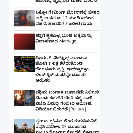
ಹೊಂದಿದ್ದ ಜೈಪುರದ ಮಹಿಳೆ ಬಂಧನ!
ಲಕ್ನೋ ಗೇಮಿಂಗ್ ಜೋನ್‌ನಲ್ಲಿ ಭೀಕರ
ಅಗ್ನಿ ಅವಘಡ: 12 ಮಂದಿ ಸಜೀವ
ದಹನ, ಹಲವರಿಗೆ ಗಂಭೀರ ಗಾಯ
ಪತ್ನಿಗೆ ಕೈಕೊಟ್ಟ ಭೂಪ ಅತ್ತೆಯನ್ನು
ವಿವಾಹವಾದ Marriage
ಫ್ರೀಯಾಗಿ ನೆಟ್‌ಫ್ಲಿಕ್ಸ್ ನೋಡಲು
ಹೋಗಿ ₹1 ಲಕ್ಷ ಕಳೆದುಕೊಂಡ
ಬೆಂಗಳೂರು ವ್ಯಕ್ತಿ; ಇನ್‌ಸ್ಟಾಗ್ರಾಂ
ಲಿಂಕ್ ಕ್ಲಿಕ್ ಮಾಡಿದ್ದೇ ದುಬಾರಿ
ಆಯಿತು!
ಪಶ್ಚಿಮ ಬಂಗಾಳ ಚುನಾವಣೆ: ಸಿಲಿಗುರಿ
ಟಿಎಂಸಿ ಕಚೇರಿಗೆ ಬೆಂಕಿ ಹಚ್ಚಿ ದಾಳಿ,
ಬಿಜೆಪಿ ವಿರುದ್ಧ ಗಂಭೀರ ಆರೋಪ,
ವಿಡಿಯೋ ಬಿಡುಗಡೆ [Politics]
ಸ್ವಯಂ-ಗ್ರಹಿಸಿದ ಲಿಂಗ ಗುರುತಿಸುವಿಕೆ
ರದ್ದತಿ ಪರಿಶೀಲನೆಗೆ ಮುಂದಾದ