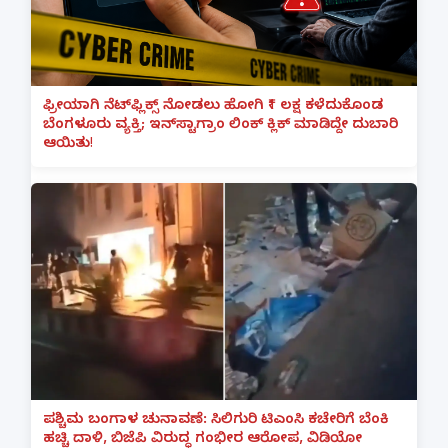
ಫ್ರೀಯಾಗಿ ನೆಟ್‌ಫ್ಲಿಕ್ಸ್ ನೋಡಲು ಹೋಗಿ ₹1 ಲಕ್ಷ ಕಳೆದುಕೊಂಡ
ಬೆಂಗಳೂರು ವ್ಯಕ್ತಿ; ಇನ್‌ಸ್ಟಾಗ್ರಾಂ ಲಿಂಕ್ ಕ್ಲಿಕ್ ಮಾಡಿದ್ದೇ ದುಬಾರಿ
ಆಯಿತು!
ಪಶ್ಚಿಮ ಬಂಗಾಳ ಚುನಾವಣೆ: ಸಿಲಿಗುರಿ ಟಿಎಂಸಿ ಕಚೇರಿಗೆ ಬೆಂಕಿ
ಹಚ್ಚಿ ದಾಳಿ, ಬಿಜೆಪಿ ವಿರುದ್ಧ ಗಂಭೀರ ಆರೋಪ, ವಿಡಿಯೋ