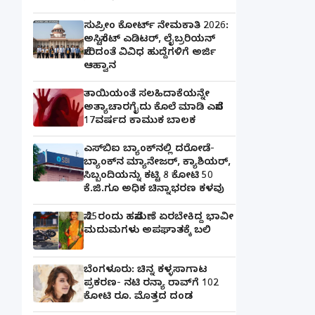
ಸುಪ್ರೀಂ ಕೋರ್ಟ್ ನೇಮಕಾತಿ 2026:
ಅಸಿಸ್ಟೆಂಟ್ ಎಡಿಟರ್, ಲೈಬ್ರರಿಯನ್
ಸೇರಿದಂತೆ ವಿವಿಧ ಹುದ್ದೆಗಳಿಗೆ ಅರ್ಜಿ
ಆಹ್ವಾನ
ತಾಯಿಯಂತೆ ಸಲಹಿದಾಕೆಯನ್ನೇ
ಅತ್ಯಾಚಾರಗೈದು ಕೊಲೆ ಮಾಡಿ ಎಸೆದ
17ವರ್ಷದ ಕಾಮುಕ ಬಾಲಕ
ಎಸ್‌ಬಿಐ ಬ್ಯಾಂಕ್‌ನಲ್ಲಿ‌ ದರೋಡೆ-
ಬ್ಯಾಂಕ್​ನ ಮ್ಯಾನೇಜರ್‌, ಕ್ಯಾಶಿಯರ್‌,
ಸಿಬ್ಬಂದಿಯನ್ನು ಕಟ್ಟಿ 8 ಕೋಟಿ 50
ಕೆ.ಜಿ.ಗೂ ಅಧಿಕ ಚಿನ್ನಾಭರಣ ಕಳವು
ಸೆ.25ರಂದು ಹಸೆಮಣೆ ಏರಬೇಕಿದ್ದ ಭಾವೀ
ಮದುಮಗಳು ಅಪಘಾತಕ್ಕೆ ಬಲಿ
ಬೆಂಗಳೂರು: ಚಿನ್ನ ಕಳ್ಳಸಾಗಾಟ
ಪ್ರಕರಣ- ನಟಿ ರನ್ಯಾ ರಾವ್‌ಗೆ 102
ಕೋಟಿ ರೂ. ಮೊತ್ತದ ದಂಡ