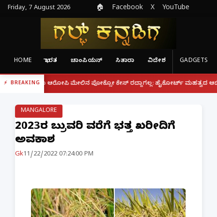
Friday, 7 August 2026
🏠
Facebook
X
YouTube
HOME
ಭಾರತ
ಚಾಂಪಿಯನ್
ಸಿತಾರಾ
ವಿದೇಶ
GADGETS
|
್ದರೂ ಆರೋಪಿ ಮೇಲಿನ ಪೋಕ್ಸೋ ಕೇಸ್ ರದ್ದಾಗಲ್ಲ: ಹೈಕೋರ್ಟ್ ಮಹತ್ವದ ಆದೇಶ
ಫೋನ್
BREAKING
MANGALORE
2023ರ ಫೆಬ್ರುವರಿ ವರೆಗೆ ಭತ್ತ ಖರೀದಿಗೆ
ಅವಕಾಶ
Gk
11/22/2022 07:24:00 PM