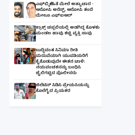
ಎಫ್‌ಬಿ ಸ್ನೇಹಿತೆ ಮೇಲೆ ಅತ್ಯಾಚಾರ -
ಆರೋಪಿ ಅರೆಸ್ಟ್, ಆರೋಪಿ ತಂದೆ
ಮೇಲೂ ಎಫ್ಐಆರ್
ಕ್ರಾಕ್ಸ್ ಚಪ್ಪಲಿಯಲ್ಲಿ ಅಡಗಿದ್ದ ಕೊಳಕು
ಮಂಡಲ ಹಾವು ಕಚ್ಚಿ ವ್ಯಕ್ತಿ ಸಾವು
ಬುದ್ಧಿವಂತ ಸಿನಿಮಾ ರೀತಿ
ಮದುವೆಯಾಗಿ ಯುವತಿಯರಿಗೆ
ಕೈಕೊಡುವುದೇ ಈತನ ಚಾಳಿ:
ನಯವಂಚಕನನ್ನು ಬಂಧಿಸಿ
ಜೈಲಿಗಟ್ಟಿದ ಪೊಲೀಸರು
ಜಿಲೆಟಿನ್ ಸಿಡಿಸಿ ಪ್ರೇಯಸಿಯನ್ನು
ಕೊಲೆಗೈದ ಪ್ರಿಯಕರ