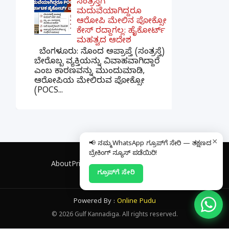
ಸಂತ್ರಸ್ತೆಗೆ
ಮದುವೆಯಾಗಿದ್ದರೂ
ಆರೋಪಿ ಮೇಲಿನ ಪೋಕ್ಸೋ
ಕೇಸ್ ರದ್ದಾಗಲ್ಲ: ಹೈಕೋರ್ಟ್
ಮಹತ್ವದ ಆದೇಶ
ಬೆಂಗಳೂರು: ನೊಂದ ಅಪ್ರಾಪ್ತೆ (ಸಂತ್ರಸ್ತೆ)
ಬೇರೊಬ್ಬ ವ್ಯಕ್ತಿಯನ್ನು ವಿವಾಹವಾಗಿದ್ದಾರೆ
ಎಂಬ ಕಾರಣವನ್ನು ಮುಂದುಮಾಡಿ,
ಆರೋಪಿಯ ಮೇಲಿರುವ ಪೋಕ್ಸೋ
(POCS...
×
📢 ನಮ್ಮ WhatsApp ಗ್ರೂಪ್‌ಗೆ ಸೇರಿ — ತಕ್ಷಣದ
ಬ್ರೇಕಿಂಗ್ ನ್ಯೂಸ್ ಪಡೆಯಿರಿ!
About
Privacy Policy
Contact
Disclaimer
ಗ್ರೂಪ್‌ಗೆ ಸೇರಿ
Powered By :
Online Pudu
©
2026
Gulf Kannadiga. All rights reserved.