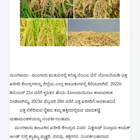
ಮಂಗಳೂರು:- ಮುಂಗಾರು ಋತುವಿನಲ್ಲಿ ಕನಿಷ್ಠ ಬೆಂಬಲ ಬೆಲೆ ಯೋಜನೆಯಡಿ ಭತ್ತ
ಖರೀದಿ ಕೇಂದ್ರಗಳನ್ನು ಜಿಲ್ಲೆಯ ಎಲ್ಲಾ ತಾಲೂಕುಗಳಲ್ಲಿ ತೆರೆಯಲಾಗಿದೆ. 2022ರ
ಡಿಸೆಂಬರ್ 21ರ ವರೆಗೆ ಕೃಷಿಕರ ಹೆಸರು ನೋಂದಾಯಿಸಲು ಕಾಲಾವಕಾಶ
ನೀಡಲಾಗಿದ್ದು, 2023ರ ಫೆಬ್ರವರಿ 28ರ ವರೆಗೆ ಭತ್ತ ಖರೀದಿಗೆ ಅವಕಾಶವಿದೆ.
ಭತ್ತ ಬೆಳೆದಿರುವ ರೈತರು ತಮ್ಮ ಹತ್ತಿರದಲ್ಲಿರುವ ಮಾರುಕಟ್ಟೆ
ಮಹಾಮಂಡಳಿಯನ್ನು ಸಂಪರ್ಕಿಸಬಹುದು.
ಮಂಗಳೂರು ತಾಲೂಕಿನ ಖರೀದಿ ಕೇಂದ್ರದ ವಿವರ: ವಿಶ್ವನಾಥ್ ಸುಬ್ರಾಯ ಕಾಮತ್
ಅಂಡ್ ಸನ್ಸ್ ಕ್ಯಾಶ್ಯೂ ಫ್ಯಾಕ್ಟರಿ, ಪದವು, ಶಕ್ತಿನಗರ, ಸಂಪರ್ಕಿಬಹುದಾದ