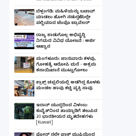
ಬೆಳ್ತಂಗಡಿ: ಮಹಿಳೆಯನ್ನು ಬಚಾವ್
ಮಾಡಲು ಹೋಗಿ ನಡುರಸ್ತೆಯಲ್ಲೇ
ಪಲ್ಟಿಯಾದ ಟೆಂಪೊ ಟ್ರಾವೆಲರ್
ರಾಜ್ಯ ಕಾಡುಗೊಲ್ಲ ಅಭಿವೃದ್ಧಿ
ನಿಗಮದ ವಿವಿಧ ಯೋಜನೆ : ಅರ್ಜಿ
ಆಹ್ವಾನ
ಮಂಗಳೂರು: ಜಾನುವಾರು ಕಳವು,
ಗೋಹತ್ಯೆ ಆರೋಪಿ ಮನೆ - ಅಕ್ರಮ
ಕಸಾಯಿಖಾನೆ ಮುಟ್ಟುಗೋಲು
ಕ್ರಾಕ್ಸ್ ಚಪ್ಪಲಿಯಲ್ಲಿ ಅಡಗಿದ್ದ ಕೊಳಕು
ಮಂಡಲ ಹಾವು ಕಚ್ಚಿ ವ್ಯಕ್ತಿ ಸಾವು
ಇರಾನ್ ಯುದ್ಧದಿಂದ ವಿಳಂಬ:
ಕುವೈತ್‌ನಿಂದ ತಾಯ್ನಾಡಿಗೆ ತಲುಪಿದ
20 ಭಾರತೀಯರ ಮೃತದೇಹಗಳು
[Kuwait]
ಫೋನ್ ನಲ್ಲೇ ಪಾಕ್ ಮುಫ್ತಿಯಿಂದ