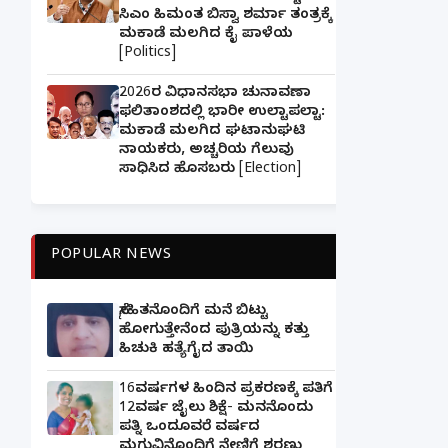
ಸಿಎಂ ಹಿಮಂತ ಬಿಸ್ವಾ ಶರ್ಮಾ ತಂತ್ರಕ್ಕೆ
ಮಕಾಡೆ ಮಲಗಿದ ಕೈ ಪಾಳೆಯ
[Politics]
2026ರ ವಿಧಾನಸಭಾ ಚುನಾವಣಾ
ಫಲಿತಾಂಶದಲ್ಲಿ ಭಾರೀ ಉಲ್ಟಾಪಲ್ಟಾ:
ಮಕಾಡೆ ಮಲಗಿದ ಘಟಾನುಘಟಿ
ನಾಯಕರು, ಅಚ್ಚರಿಯ ಗೆಲುವು
ಸಾಧಿಸಿದ ಹೊಸಬರು [Election]
POPULAR NEWS
ಸ್ನೇಹಿತನೊಂದಿಗೆ ಮನೆ ಬಿಟ್ಟು
ಹೋಗುತ್ತೇನೆಂದ ಪುತ್ರಿಯನ್ನು ಕತ್ತು
ಹಿಚುಕಿ ಹತ್ಯೆಗೈದ ತಾಯಿ
16ವರ್ಷಗಳ ಹಿಂದಿನ ಪ್ರಕರಣಕ್ಕೆ ಪತಿಗೆ
12ವರ್ಷ ಜೈಲು ಶಿಕ್ಷೆ- ಮನನೊಂದು
ಪತ್ನಿ ಒಂದೂವರೆ ವರ್ಷದ
ಮಗುವಿನೊಂದಿಗೆ ನೇಣಿಗೆ ಶರಣು