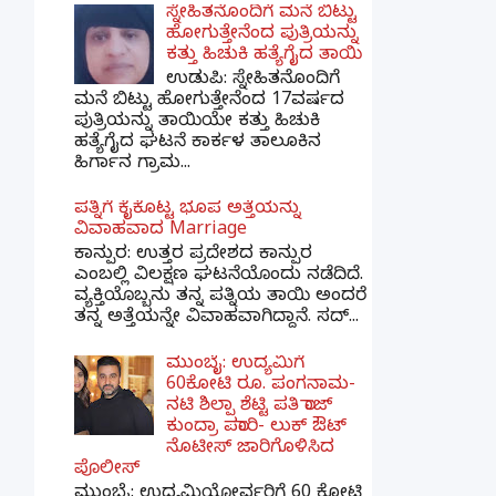
ಸ್ನೇಹಿತನೊಂದಿಗೆ ಮನೆ ಬಿಟ್ಟು
ಹೋಗುತ್ತೇನೆಂದ ಪುತ್ರಿಯನ್ನು
ಕತ್ತು ಹಿಚುಕಿ ಹತ್ಯೆಗೈದ ತಾಯಿ
ಉಡುಪಿ: ಸ್ನೇಹಿತನೊಂದಿಗೆ
ಮನೆ ಬಿಟ್ಟು ಹೋಗುತ್ತೇನೆಂದ 17ವರ್ಷದ
ಪುತ್ರಿಯನ್ನು ತಾಯಿಯೇ ಕತ್ತು ಹಿಚುಕಿ
ಹತ್ಯೆಗೈದ ಘಟನೆ ಕಾರ್ಕಳ ತಾಲೂಕಿನ
ಹಿರ್ಗಾನ ಗ್ರಾಮ...
ಪತ್ನಿಗೆ ಕೈಕೊಟ್ಟ ಭೂಪ ಅತ್ತೆಯನ್ನು
ವಿವಾಹವಾದ Marriage
ಕಾನ್ಪುರ: ಉತ್ತರ ಪ್ರದೇಶದ ಕಾನ್ಪುರ
ಎಂಬಲ್ಲಿ ವಿಲಕ್ಷಣ ಘಟನೆಯೊಂದು ನಡೆದಿದೆ.
ವ್ಯಕ್ತಿಯೊಬ್ಬನು ತನ್ನ ಪತ್ನಿಯ ತಾಯಿ ಅಂದರೆ
ತನ್ನ ಅತ್ತೆಯನ್ನೇ ವಿವಾಹವಾಗಿದ್ದಾನೆ. ಸದ್...
ಮುಂಬೈ: ಉದ್ಯಮಿಗೆ
60ಕೋಟಿ ರೂ. ಪಂಗನಾಮ-
ನಟಿ ಶಿಲ್ಪಾ ಶೆಟ್ಟಿ ಪತಿ ರಾಜ್
ಕುಂದ್ರಾ ಪರಾರಿ- ಲುಕ್ ಔಟ್
ನೊಟೀಸ್ ಜಾರಿಗೊಳಿಸಿದ
ಪೊಲೀಸ್
ಮುಂಬೈ: ಉದ್ಯಮಿಯೋರ್ವರಿಗೆ 60 ಕೋಟಿ