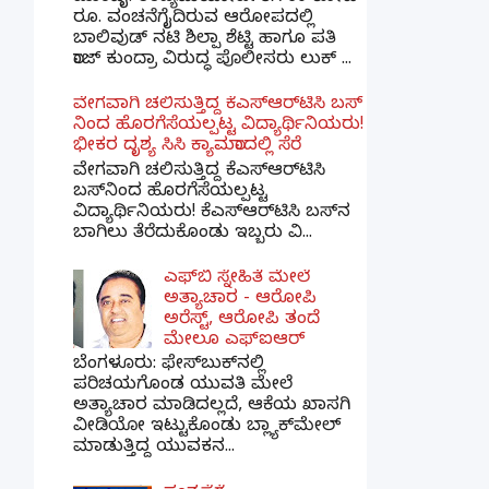
ರೂ. ವಂಚನೆಗೈದಿರುವ ಆರೋಪದಲ್ಲಿ
ಬಾಲಿವುಡ್ ನಟಿ ಶಿಲ್ಪಾ ಶೆಟ್ಟಿ ಹಾಗೂ ಪತಿ
ರಾಜ್ ಕುಂದ್ರಾ ವಿರುದ್ಧ ಪೊಲೀಸರು ಲುಕ್ ...
ವೇಗವಾಗಿ ಚಲಿಸುತ್ತಿದ್ದ ಕೆಎಸ್​ಆರ್​ಟಿಸಿ ಬಸ್​
ನಿಂದ ಹೊರಗೆಸೆಯಲ್ಪಟ್ಟ ವಿದ್ಯಾರ್ಥಿನಿಯರು!
ಭೀಕರ ದೃಶ್ಯ ಸಿಸಿ ಕ್ಯಾಮರಾದಲ್ಲಿ ಸೆರೆ
ವೇಗವಾಗಿ ಚಲಿಸುತ್ತಿದ್ದ ಕೆಎಸ್‌ಆರ್‌ಟಿಸಿ
ಬಸ್‌ನಿಂದ ಹೊರಗೆಸೆಯಲ್ಪಟ್ಟ
ವಿದ್ಯಾರ್ಥಿನಿಯರು! ಕೆಎಸ್‌ಆರ್‌ಟಿಸಿ ಬಸ್‌ನ
ಬಾಗಿಲು ತೆರೆದುಕೊಂಡು ಇಬ್ಬರು ವಿ...
ಎಫ್‌ಬಿ ಸ್ನೇಹಿತೆ ಮೇಲೆ
ಅತ್ಯಾಚಾರ - ಆರೋಪಿ
ಅರೆಸ್ಟ್, ಆರೋಪಿ ತಂದೆ
ಮೇಲೂ ಎಫ್ಐಆರ್
ಬೆಂಗಳೂರು: ಫೇಸ್‌ಬುಕ್‌ನಲ್ಲಿ
ಪರಿಚಯಗೊಂಡ ಯುವತಿ ಮೇಲೆ
ಅತ್ಯಾಚಾರ ಮಾಡಿದಲ್ಲದೆ, ಆಕೆಯ ಖಾಸಗಿ
ವೀಡಿಯೋ ಇಟ್ಟುಕೊಂಡು ಬ್ಲ್ಯಾಕ್‌ಮೇಲ್
ಮಾಡುತ್ತಿದ್ದ ಯುವಕನ...