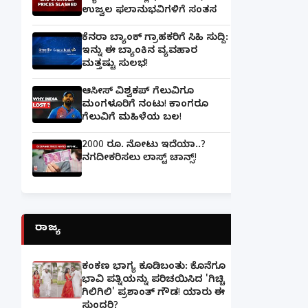
ಉಜ್ವಲ ಫಲಾನುಭವಿಗಳಿಗೆ ಸಂತಸ
ಕೆನರಾ ಬ್ಯಾಂಕ್‌ ಗ್ರಾಹಕರಿಗೆ ಸಿಹಿ ಸುದ್ದಿ:
ಇನ್ನು ಈ ಬ್ಯಾಂಕಿನ ವ್ಯವಹಾರ
ಮತ್ತಷ್ಟು ಸುಲಭ!
ಆಸೀಸ್ ವಿಶ್ವಕಪ್ ಗೆಲುವಿಗೂ
ಮಂಗಳೂರಿಗೆ ನಂಟು! ಕಾಂಗರೂ
ಗೆಲುವಿಗೆ ಮಹಿಳೆಯ ಬಲ!
2000 ರೂ. ನೋಟು ಇದೆಯಾ..?
ನಗದೀಕರಿಸಲು ಲಾಸ್ಟ್‌ ಚಾನ್ಸ್‌!
ರಾಜ್ಯ
ಕಂಕಣ ಭಾಗ್ಯ ಕೂಡಿಬಂತು: ಕೊನೆಗೂ
ಭಾವಿ ಪತ್ನಿಯನ್ನು ಪರಿಚಯಿಸಿದ 'ಗಿಚ್ಚಿ
ಗಿಲಿಗಿಲಿ' ಪ್ರಶಾಂತ್ ಗೌಡ! ಯಾರು ಈ
ಸುಂದರಿ?