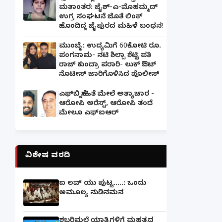
ಮತಾಂತರ: ಜೈಶ್-ಎ-ಮೊಹಮ್ಮದ್
ಉಗ್ರ ಸಂಘಟನೆ ಜೊತೆ ಲಿಂಕ್
ಹೊಂದಿದ್ದ ಜೈಪುರದ ಮಹಿಳೆ ಬಂಧನ!
ಮುಂಬೈ: ಉದ್ಯಮಿಗೆ 60ಕೋಟಿ ರೂ.
ಪಂಗನಾಮ- ನಟಿ ಶಿಲ್ಪಾ ಶೆಟ್ಟಿ ಪತಿ
ರಾಜ್ ಕುಂದ್ರಾ ಪರಾರಿ- ಲುಕ್ ಔಟ್
ನೊಟೀಸ್ ಜಾರಿಗೊಳಿಸಿದ ಪೊಲೀಸ್
ಎಫ್‌ಬಿ ಸ್ನೇಹಿತೆ ಮೇಲೆ ಅತ್ಯಾಚಾರ -
ಆರೋಪಿ ಅರೆಸ್ಟ್, ಆರೋಪಿ ತಂದೆ
ಮೇಲೂ ಎಫ್ಐಆರ್
ವಿಶೇಷ ವರದಿ
ಐ ಲವ್ ಯು ಪುಟ್ಟ.....: ಒಂದು
ಅಮೂಲ್ಯ ನುಡಿನಮನ
ಶಬರಿಮಲೆ ಯಾತ್ರಿಗಳಿಗೆ ಮಹತ್ವದ