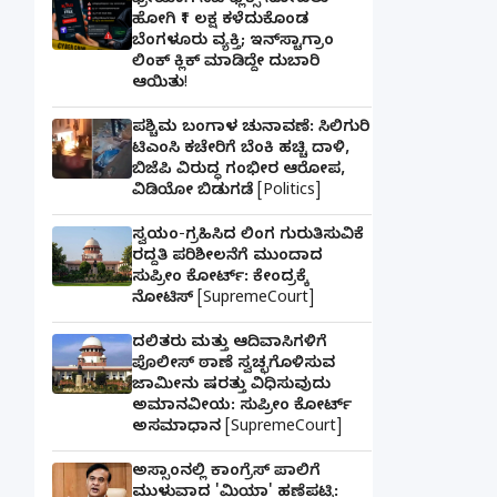
ಫ್ರೀಯಾಗಿ ನೆಟ್‌ಫ್ಲಿಕ್ಸ್ ನೋಡಲು
ಹೋಗಿ ₹1 ಲಕ್ಷ ಕಳೆದುಕೊಂಡ
ಬೆಂಗಳೂರು ವ್ಯಕ್ತಿ; ಇನ್‌ಸ್ಟಾಗ್ರಾಂ
ಲಿಂಕ್ ಕ್ಲಿಕ್ ಮಾಡಿದ್ದೇ ದುಬಾರಿ
ಆಯಿತು!
ಪಶ್ಚಿಮ ಬಂಗಾಳ ಚುನಾವಣೆ: ಸಿಲಿಗುರಿ
ಟಿಎಂಸಿ ಕಚೇರಿಗೆ ಬೆಂಕಿ ಹಚ್ಚಿ ದಾಳಿ,
ಬಿಜೆಪಿ ವಿರುದ್ಧ ಗಂಭೀರ ಆರೋಪ,
ವಿಡಿಯೋ ಬಿಡುಗಡೆ [Politics]
ಸ್ವಯಂ-ಗ್ರಹಿಸಿದ ಲಿಂಗ ಗುರುತಿಸುವಿಕೆ
ರದ್ದತಿ ಪರಿಶೀಲನೆಗೆ ಮುಂದಾದ
ಸುಪ್ರೀಂ ಕೋರ್ಟ್: ಕೇಂದ್ರಕ್ಕೆ
ನೋಟಿಸ್ [SupremeCourt]
ದಲಿತರು ಮತ್ತು ಆದಿವಾಸಿಗಳಿಗೆ
ಪೊಲೀಸ್ ಠಾಣೆ ಸ್ವಚ್ಛಗೊಳಿಸುವ
ಜಾಮೀನು ಷರತ್ತು ವಿಧಿಸುವುದು
ಅಮಾನವೀಯ: ಸುಪ್ರೀಂ ಕೋರ್ಟ್
ಅಸಮಾಧಾನ [SupremeCourt]
ಅಸ್ಸಾಂನಲ್ಲಿ ಕಾಂಗ್ರೆಸ್ ಪಾಲಿಗೆ
ಮುಳುವಾದ 'ಮಿಯಾ' ಹಣೆಪಟ್ಟಿ: