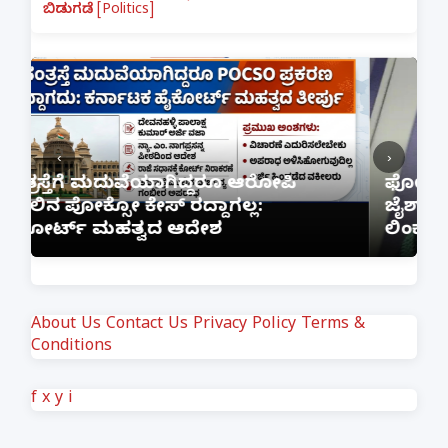
ಬಿಡುಗಡೆ [Politics]
‹
›
ಸಂತ್ರಸ್ತೆಗೆ ಮದುವೆಯಾಗಿದ್ದರೂ ಆರೋಪಿ
ಫ
ಮೇಲಿನ ಪೋಕ್ಸೋ ಕೇಸ್ ರದ್ದಾಗಲ್ಲ:
ಜ
ಹೈಕೋರ್ಟ್ ಮಹತ್ವದ ಆದೇಶ
ಲ
About Us
Contact Us
Privacy Policy
Terms &
Conditions
f
x
y
i