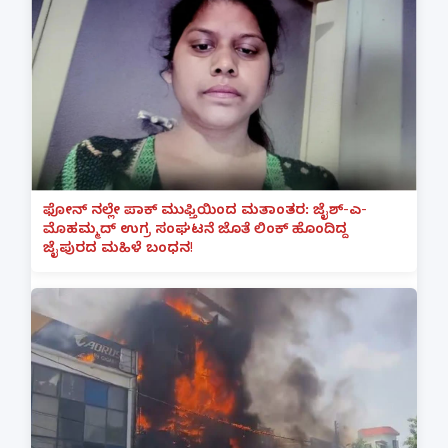
ಫೋನ್ ನಲ್ಲೇ ಪಾಕ್ ಮುಫ್ತಿಯಿಂದ ಮತಾಂತರ: ಜೈಶ್-ಎ-
ಮೊಹಮ್ಮದ್ ಉಗ್ರ ಸಂಘಟನೆ ಜೊತೆ ಲಿಂಕ್ ಹೊಂದಿದ್ದ
ಜೈಪುರದ ಮಹಿಳೆ ಬಂಧನ!