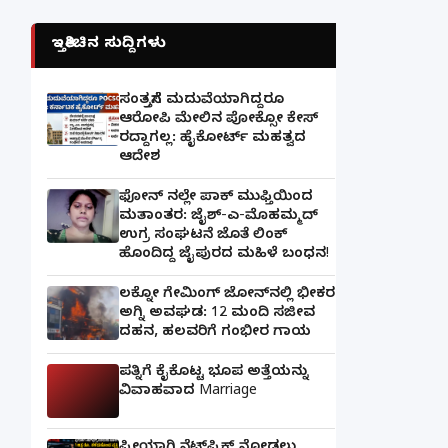
ಇತ್ತೀಚಿನ ಸುದ್ದಿಗಳು
ಸಂತ್ರಸ್ತೆಗೆ ಮದುವೆಯಾಗಿದ್ದರೂ
ಆರೋಪಿ ಮೇಲಿನ ಪೋಕ್ಸೋ ಕೇಸ್
ರದ್ದಾಗಲ್ಲ: ಹೈಕೋರ್ಟ್ ಮಹತ್ವದ
ಆದೇಶ
ಫೋನ್ ನಲ್ಲೇ ಪಾಕ್ ಮುಫ್ತಿಯಿಂದ
ಮತಾಂತರ: ಜೈಶ್-ಎ-ಮೊಹಮ್ಮದ್
ಉಗ್ರ ಸಂಘಟನೆ ಜೊತೆ ಲಿಂಕ್
ಹೊಂದಿದ್ದ ಜೈಪುರದ ಮಹಿಳೆ ಬಂಧನ!
ಲಕ್ನೋ ಗೇಮಿಂಗ್ ಜೋನ್‌ನಲ್ಲಿ ಭೀಕರ
ಅಗ್ನಿ ಅವಘಡ: 12 ಮಂದಿ ಸಜೀವ
ದಹನ, ಹಲವರಿಗೆ ಗಂಭೀರ ಗಾಯ
ಪತ್ನಿಗೆ ಕೈಕೊಟ್ಟ ಭೂಪ ಅತ್ತೆಯನ್ನು
ವಿವಾಹವಾದ Marriage