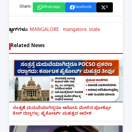
Share:
WhatsApp
Facebook
X
ಟ್ಯಾಗ್‌ಗಳು:
MANGALORE
mangalore. state
Related News
ಸಂತ್ರಸ್ತೆಗೆ ಮದುವೆಯಾಗಿದ್ದರೂ ಆರೋಪಿ ಮೇಲಿನ ಪೋಕ್ಸೋ
ಕೇಸ್ ರದ್ದಾಗಲ್ಲ: ಹೈಕೋರ್ಟ್ ಮಹತ್ವದ ಆದೇಶ