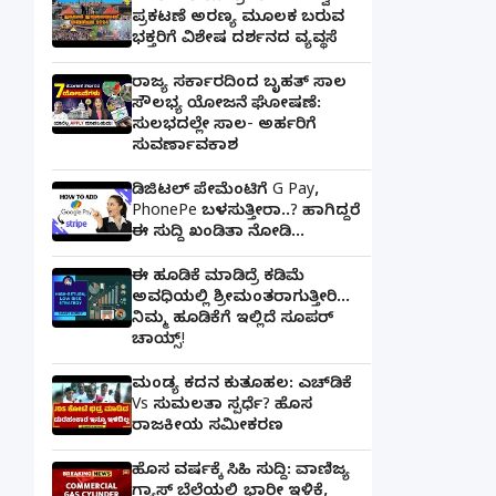
ಪ್ರಕಟಣೆ ಅರಣ್ಯ ಮೂಲಕ ಬರುವ
ಭಕ್ತರಿಗೆ ವಿಶೇಷ ದರ್ಶನದ ವ್ಯವಸ್ಥೆ
ರಾಜ್ಯ ಸರ್ಕಾರದಿಂದ ಬೃಹತ್ ಸಾಲ
ಸೌಲಭ್ಯ ಯೋಜನೆ ಘೋಷಣೆ:
ಸುಲಭದಲ್ಲೇ ಸಾಲ- ಅರ್ಹರಿಗೆ
ಸುವರ್ಣಾವಕಾಶ
ಡಿಜಿಟಲ್ ಪೇಮೆಂಟಿಗೆ G Pay,
PhonePe ಬಳಸುತ್ತೀರಾ..? ಹಾಗಿದ್ದರೆ
ಈ ಸುದ್ದಿ ಖಂಡಿತಾ ನೋಡಿ...
ಈ ಹೂಡಿಕೆ ಮಾಡಿದ್ರೆ ಕಡಿಮೆ
ಅವಧಿಯಲ್ಲಿ ಶ್ರೀಮಂತರಾಗುತ್ತೀರಿ...
ನಿಮ್ಮ ಹೂಡಿಕೆಗೆ ಇಲ್ಲಿದೆ ಸೂಪರ್
ಚಾಯ್ಸ್‌!
ಮಂಡ್ಯ ಕದನ ಕುತೂಹಲ: ಎಚ್‌ಡಿಕೆ
Vs ಸುಮಲತಾ ಸ್ಪರ್ಧೆ? ಹೊಸ
ರಾಜಕೀಯ ಸಮೀಕರಣ
ಹೊಸ ವರ್ಷಕ್ಕೆ ಸಿಹಿ ಸುದ್ದಿ: ವಾಣಿಜ್ಯ
ಗ್ಯಾಸ್‌ ಬೆಲೆಯಲ್ಲಿ ಭಾರೀ ಇಳಿಕೆ,