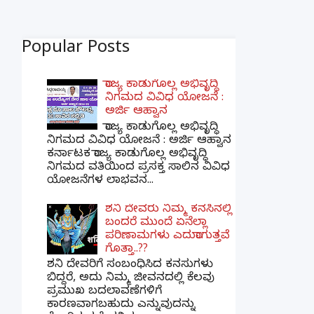
Popular Posts
ರಾಜ್ಯ ಕಾಡುಗೊಲ್ಲ ಅಭಿವೃದ್ಧಿ
ನಿಗಮದ ವಿವಿಧ ಯೋಜನೆ :
ಅರ್ಜಿ ಆಹ್ವಾನ
ರಾಜ್ಯ ಕಾಡುಗೊಲ್ಲ ಅಭಿವೃದ್ಧಿ
ನಿಗಮದ ವಿವಿಧ ಯೋಜನೆ : ಅರ್ಜಿ ಆಹ್ವಾನ
ಕರ್ನಾಟಕ ರಾಜ್ಯ ಕಾಡುಗೊಲ್ಲ ಅಭಿವೃದ್ಧಿ
ನಿಗಮದ ವತಿಯಿಂದ ಪ್ರಸಕ್ತ ಸಾಲಿನ ವಿವಿಧ
ಯೋಜನೆಗಳ ಲಾಭವನ...
ಶನಿ ದೇವರು ನಿಮ್ಮ ಕನಸಿನಲ್ಲಿ
ಬಂದರೆ ಮುಂದೆ ಏನೆಲ್ಲಾ
ಪರಿಣಾಮಗಳು ಎದುರಾಗುತ್ತವೆ
ಗೊತ್ತಾ..??
ಶನಿ ದೇವರಿಗೆ ಸಂಬಂಧಿಸಿದ ಕನಸುಗಳು
ಬಿದ್ದರೆ, ಅದು ನಿಮ್ಮ ಜೀವನದಲ್ಲಿ ಕೆಲವು
ಪ್ರಮುಖ ಬದಲಾವಣೆಗಳಿಗೆ
ಕಾರಣವಾಗಬಹುದು ಎನ್ನುವುದನ್ನು