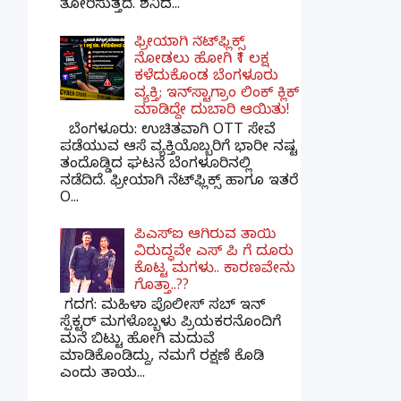
ತೋರಿಸುತ್ತದೆ. ಶನಿದ...
ಫ್ರೀಯಾಗಿ ನೆಟ್‌ಫ್ಲಿಕ್ಸ್
ನೋಡಲು ಹೋಗಿ ₹1 ಲಕ್ಷ
ಕಳೆದುಕೊಂಡ ಬೆಂಗಳೂರು
ವ್ಯಕ್ತಿ; ಇನ್‌ಸ್ಟಾಗ್ರಾಂ ಲಿಂಕ್ ಕ್ಲಿಕ್
ಮಾಡಿದ್ದೇ ದುಬಾರಿ ಆಯಿತು!
ಬೆಂಗಳೂರು: ಉಚಿತವಾಗಿ OTT ಸೇವೆ
ಪಡೆಯುವ ಆಸೆ ವ್ಯಕ್ತಿಯೊಬ್ಬರಿಗೆ ಭಾರೀ ನಷ್ಟ
ತಂದೊಡ್ಡಿದ ಘಟನೆ ಬೆಂಗಳೂರಿನಲ್ಲಿ
ನಡೆದಿದೆ. ಫ್ರೀಯಾಗಿ ನೆಟ್‌ಫ್ಲಿಕ್ಸ್ ಹಾಗೂ ಇತರೆ
O...
ಪಿಎಸ್​ಐ ಆಗಿರುವ ತಾಯಿ
ವಿರುದ್ಧವೇ ಎಸ್ ಪಿ ಗೆ ದೂರು
ಕೊಟ್ಟ ಮಗಳು.. ಕಾರಣವೇನು
ಗೊತ್ತಾ..??
ಗದಗ​: ಮಹಿಳಾ ಪೊಲೀಸ್​ ಸಬ್ ​ಇನ್​
ಸ್ಪೆಕ್ಟರ್​ ಮಗಳೊಬ್ಬಳು ಪ್ರಿಯಕರನೊಂದಿಗೆ
ಮನೆ ಬಿಟ್ಟು ಹೋಗಿ ಮದುವೆ
ಮಾಡಿಕೊಂಡಿದ್ದು, ನಮಗೆ ರಕ್ಷಣೆ ಕೊಡಿ
ಎಂದು ತಾಯ...