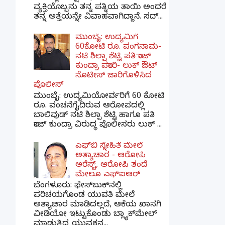
ವ್ಯಕ್ತಿಯೊಬ್ಬನು ತನ್ನ ಪತ್ನಿಯ ತಾಯಿ ಅಂದರೆ
ತನ್ನ ಅತ್ತೆಯನ್ನೇ ವಿವಾಹವಾಗಿದ್ದಾನೆ. ಸದ್...
ಮುಂಬೈ: ಉದ್ಯಮಿಗೆ
60ಕೋಟಿ ರೂ. ಪಂಗನಾಮ-
ನಟಿ ಶಿಲ್ಪಾ ಶೆಟ್ಟಿ ಪತಿ ರಾಜ್
ಕುಂದ್ರಾ ಪರಾರಿ- ಲುಕ್ ಔಟ್
ನೊಟೀಸ್ ಜಾರಿಗೊಳಿಸಿದ
ಪೊಲೀಸ್
ಮುಂಬೈ: ಉದ್ಯಮಿಯೋರ್ವರಿಗೆ 60 ಕೋಟಿ
ರೂ. ವಂಚನೆಗೈದಿರುವ ಆರೋಪದಲ್ಲಿ
ಬಾಲಿವುಡ್ ನಟಿ ಶಿಲ್ಪಾ ಶೆಟ್ಟಿ ಹಾಗೂ ಪತಿ
ರಾಜ್ ಕುಂದ್ರಾ ವಿರುದ್ಧ ಪೊಲೀಸರು ಲುಕ್ ...
ಎಫ್‌ಬಿ ಸ್ನೇಹಿತೆ ಮೇಲೆ
ಅತ್ಯಾಚಾರ - ಆರೋಪಿ
ಅರೆಸ್ಟ್, ಆರೋಪಿ ತಂದೆ
ಮೇಲೂ ಎಫ್ಐಆರ್
ಬೆಂಗಳೂರು: ಫೇಸ್‌ಬುಕ್‌ನಲ್ಲಿ
ಪರಿಚಯಗೊಂಡ ಯುವತಿ ಮೇಲೆ
ಅತ್ಯಾಚಾರ ಮಾಡಿದಲ್ಲದೆ, ಆಕೆಯ ಖಾಸಗಿ
ವೀಡಿಯೋ ಇಟ್ಟುಕೊಂಡು ಬ್ಲ್ಯಾಕ್‌ಮೇಲ್
ಮಾಡುತ್ತಿದ್ದ ಯುವಕನ...