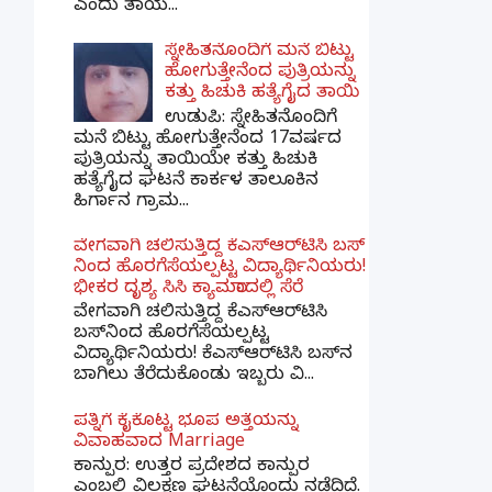
ಎಂದು ತಾಯ...
ಸ್ನೇಹಿತನೊಂದಿಗೆ ಮನೆ ಬಿಟ್ಟು
ಹೋಗುತ್ತೇನೆಂದ ಪುತ್ರಿಯನ್ನು
ಕತ್ತು ಹಿಚುಕಿ ಹತ್ಯೆಗೈದ ತಾಯಿ
ಉಡುಪಿ: ಸ್ನೇಹಿತನೊಂದಿಗೆ
ಮನೆ ಬಿಟ್ಟು ಹೋಗುತ್ತೇನೆಂದ 17ವರ್ಷದ
ಪುತ್ರಿಯನ್ನು ತಾಯಿಯೇ ಕತ್ತು ಹಿಚುಕಿ
ಹತ್ಯೆಗೈದ ಘಟನೆ ಕಾರ್ಕಳ ತಾಲೂಕಿನ
ಹಿರ್ಗಾನ ಗ್ರಾಮ...
ವೇಗವಾಗಿ ಚಲಿಸುತ್ತಿದ್ದ ಕೆಎಸ್​ಆರ್​ಟಿಸಿ ಬಸ್​
ನಿಂದ ಹೊರಗೆಸೆಯಲ್ಪಟ್ಟ ವಿದ್ಯಾರ್ಥಿನಿಯರು!
ಭೀಕರ ದೃಶ್ಯ ಸಿಸಿ ಕ್ಯಾಮರಾದಲ್ಲಿ ಸೆರೆ
ವೇಗವಾಗಿ ಚಲಿಸುತ್ತಿದ್ದ ಕೆಎಸ್‌ಆರ್‌ಟಿಸಿ
ಬಸ್‌ನಿಂದ ಹೊರಗೆಸೆಯಲ್ಪಟ್ಟ
ವಿದ್ಯಾರ್ಥಿನಿಯರು! ಕೆಎಸ್‌ಆರ್‌ಟಿಸಿ ಬಸ್‌ನ
ಬಾಗಿಲು ತೆರೆದುಕೊಂಡು ಇಬ್ಬರು ವಿ...
ಪತ್ನಿಗೆ ಕೈಕೊಟ್ಟ ಭೂಪ ಅತ್ತೆಯನ್ನು
ವಿವಾಹವಾದ Marriage
ಕಾನ್ಪುರ: ಉತ್ತರ ಪ್ರದೇಶದ ಕಾನ್ಪುರ
ಎಂಬಲ್ಲಿ ವಿಲಕ್ಷಣ ಘಟನೆಯೊಂದು ನಡೆದಿದೆ.