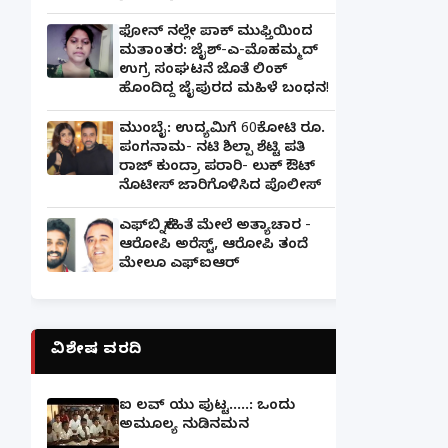
ಫೋನ್ ನಲ್ಲೇ ಪಾಕ್ ಮುಫ್ತಿಯಿಂದ
ಮತಾಂತರ: ಜೈಶ್-ಎ-ಮೊಹಮ್ಮದ್
ಉಗ್ರ ಸಂಘಟನೆ ಜೊತೆ ಲಿಂಕ್
ಹೊಂದಿದ್ದ ಜೈಪುರದ ಮಹಿಳೆ ಬಂಧನ!
ಮುಂಬೈ: ಉದ್ಯಮಿಗೆ 60ಕೋಟಿ ರೂ.
ಪಂಗನಾಮ- ನಟಿ ಶಿಲ್ಪಾ ಶೆಟ್ಟಿ ಪತಿ
ರಾಜ್ ಕುಂದ್ರಾ ಪರಾರಿ- ಲುಕ್ ಔಟ್
ನೊಟೀಸ್ ಜಾರಿಗೊಳಿಸಿದ ಪೊಲೀಸ್
ಎಫ್‌ಬಿ ಸ್ನೇಹಿತೆ ಮೇಲೆ ಅತ್ಯಾಚಾರ -
ಆರೋಪಿ ಅರೆಸ್ಟ್, ಆರೋಪಿ ತಂದೆ
ಮೇಲೂ ಎಫ್ಐಆರ್
ವಿಶೇಷ ವರದಿ
ಐ ಲವ್ ಯು ಪುಟ್ಟ.....: ಒಂದು
ಅಮೂಲ್ಯ ನುಡಿನಮನ