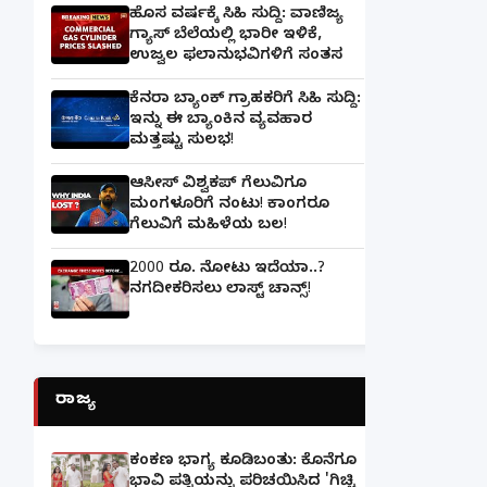
ಹೊಸ ವರ್ಷಕ್ಕೆ ಸಿಹಿ ಸುದ್ದಿ: ವಾಣಿಜ್ಯ
ಗ್ಯಾಸ್‌ ಬೆಲೆಯಲ್ಲಿ ಭಾರೀ ಇಳಿಕೆ,
ಉಜ್ವಲ ಫಲಾನುಭವಿಗಳಿಗೆ ಸಂತಸ
ಕೆನರಾ ಬ್ಯಾಂಕ್‌ ಗ್ರಾಹಕರಿಗೆ ಸಿಹಿ ಸುದ್ದಿ:
ಇನ್ನು ಈ ಬ್ಯಾಂಕಿನ ವ್ಯವಹಾರ
ಮತ್ತಷ್ಟು ಸುಲಭ!
ಆಸೀಸ್ ವಿಶ್ವಕಪ್ ಗೆಲುವಿಗೂ
ಮಂಗಳೂರಿಗೆ ನಂಟು! ಕಾಂಗರೂ
ಗೆಲುವಿಗೆ ಮಹಿಳೆಯ ಬಲ!
2000 ರೂ. ನೋಟು ಇದೆಯಾ..?
ನಗದೀಕರಿಸಲು ಲಾಸ್ಟ್‌ ಚಾನ್ಸ್‌!
ರಾಜ್ಯ
ಕಂಕಣ ಭಾಗ್ಯ ಕೂಡಿಬಂತು: ಕೊನೆಗೂ
ಭಾವಿ ಪತ್ನಿಯನ್ನು ಪರಿಚಯಿಸಿದ 'ಗಿಚ್ಚಿ