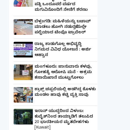
ಪತ್ನಿ ಒಂದೂವರೆ ವರ್ಷದ
ಮಗುವಿನೊಂದಿಗೆ ನೇಣಿಗೆ ಶರಣು
ಬೆಳ್ತಂಗಡಿ: ಮಹಿಳೆಯನ್ನು ಬಚಾವ್
ಮಾಡಲು ಹೋಗಿ ನಡುರಸ್ತೆಯಲ್ಲೇ
ಪಲ್ಟಿಯಾದ ಟೆಂಪೊ ಟ್ರಾವೆಲರ್
ರಾಜ್ಯ ಕಾಡುಗೊಲ್ಲ ಅಭಿವೃದ್ಧಿ
ನಿಗಮದ ವಿವಿಧ ಯೋಜನೆ : ಅರ್ಜಿ
ಆಹ್ವಾನ
ಮಂಗಳೂರು: ಜಾನುವಾರು ಕಳವು,
ಗೋಹತ್ಯೆ ಆರೋಪಿ ಮನೆ - ಅಕ್ರಮ
ಕಸಾಯಿಖಾನೆ ಮುಟ್ಟುಗೋಲು
ಕ್ರಾಕ್ಸ್ ಚಪ್ಪಲಿಯಲ್ಲಿ ಅಡಗಿದ್ದ ಕೊಳಕು
ಮಂಡಲ ಹಾವು ಕಚ್ಚಿ ವ್ಯಕ್ತಿ ಸಾವು
ಇರಾನ್ ಯುದ್ಧದಿಂದ ವಿಳಂಬ:
ಕುವೈತ್‌ನಿಂದ ತಾಯ್ನಾಡಿಗೆ ತಲುಪಿದ
20 ಭಾರತೀಯರ ಮೃತದೇಹಗಳು
[Kuwait]