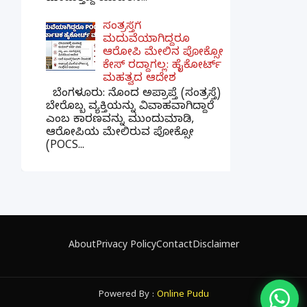
ಸಂತ್ರಸ್ತೆಗೆ
ಮದುವೆಯಾಗಿದ್ದರೂ
ಆರೋಪಿ ಮೇಲಿನ ಪೋಕ್ಸೋ
ಕೇಸ್ ರದ್ದಾಗಲ್ಲ: ಹೈಕೋರ್ಟ್
ಮಹತ್ವದ ಆದೇಶ
ಬೆಂಗಳೂರು: ನೊಂದ ಅಪ್ರಾಪ್ತೆ (ಸಂತ್ರಸ್ತೆ)
ಬೇರೊಬ್ಬ ವ್ಯಕ್ತಿಯನ್ನು ವಿವಾಹವಾಗಿದ್ದಾರೆ
ಎಂಬ ಕಾರಣವನ್ನು ಮುಂದುಮಾಡಿ,
ಆರೋಪಿಯ ಮೇಲಿರುವ ಪೋಕ್ಸೋ
(POCS...
×
📢 ನಮ್ಮ WhatsApp ಗ್ರೂಪ್‌ಗೆ ಸೇರಿ — ತಕ್ಷಣದ
ಬ್ರೇಕಿಂಗ್ ನ್ಯೂಸ್ ಪಡೆಯಿರಿ!
About
Privacy Policy
Contact
Disclaimer
ಗ್ರೂಪ್‌ಗೆ ಸೇರಿ
Powered By :
Online Pudu