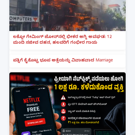
ಲಕ್ನೋ ಗೇಮಿಂಗ್ ಜೋನ್‌ನಲ್ಲಿ ಭೀಕರ ಅಗ್ನಿ ಅವಘಡ: 12
ಮಂದಿ ಸಜೀವ ದಹನ, ಹಲವರಿಗೆ ಗಂಭೀರ ಗಾಯ
ಪತ್ನಿಗೆ ಕೈಕೊಟ್ಟ ಭೂಪ ಅತ್ತೆಯನ್ನು ವಿವಾಹವಾದ Marriage