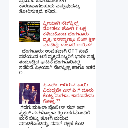
ಪ್ರಮುಖ ಬದಲಾವಣೆಗಳಿಗೆ
ಕಾರಣವಾಗಬಹುದು ಎನ್ನುವುದನ್ನು
ತೋರಿಸುತ್ತದೆ. ಶನಿದ...
ಫ್ರೀಯಾಗಿ ನೆಟ್‌ಫ್ಲಿಕ್ಸ್
ನೋಡಲು ಹೋಗಿ ₹1 ಲಕ್ಷ
ಕಳೆದುಕೊಂಡ ಬೆಂಗಳೂರು
ವ್ಯಕ್ತಿ; ಇನ್‌ಸ್ಟಾಗ್ರಾಂ ಲಿಂಕ್ ಕ್ಲಿಕ್
ಮಾಡಿದ್ದೇ ದುಬಾರಿ ಆಯಿತು!
ಬೆಂಗಳೂರು: ಉಚಿತವಾಗಿ OTT ಸೇವೆ
ಪಡೆಯುವ ಆಸೆ ವ್ಯಕ್ತಿಯೊಬ್ಬರಿಗೆ ಭಾರೀ ನಷ್ಟ
ತಂದೊಡ್ಡಿದ ಘಟನೆ ಬೆಂಗಳೂರಿನಲ್ಲಿ
ನಡೆದಿದೆ. ಫ್ರೀಯಾಗಿ ನೆಟ್‌ಫ್ಲಿಕ್ಸ್ ಹಾಗೂ ಇತರೆ
O...
ಪಿಎಸ್​ಐ ಆಗಿರುವ ತಾಯಿ
ವಿರುದ್ಧವೇ ಎಸ್ ಪಿ ಗೆ ದೂರು
ಕೊಟ್ಟ ಮಗಳು.. ಕಾರಣವೇನು
ಗೊತ್ತಾ..??
ಗದಗ​: ಮಹಿಳಾ ಪೊಲೀಸ್​ ಸಬ್ ​ಇನ್​
ಸ್ಪೆಕ್ಟರ್​ ಮಗಳೊಬ್ಬಳು ಪ್ರಿಯಕರನೊಂದಿಗೆ
ಮನೆ ಬಿಟ್ಟು ಹೋಗಿ ಮದುವೆ
ಮಾಡಿಕೊಂಡಿದ್ದು, ನಮಗೆ ರಕ್ಷಣೆ ಕೊಡಿ