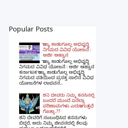
Popular Posts
ರಾಜ್ಯ ಕಾಡುಗೊಲ್ಲ ಅಭಿವೃದ್ಧಿ
ನಿಗಮದ ವಿವಿಧ ಯೋಜನೆ :
ಅರ್ಜಿ ಆಹ್ವಾನ
ರಾಜ್ಯ ಕಾಡುಗೊಲ್ಲ ಅಭಿವೃದ್ಧಿ
ನಿಗಮದ ವಿವಿಧ ಯೋಜನೆ : ಅರ್ಜಿ ಆಹ್ವಾನ
ಕರ್ನಾಟಕ ರಾಜ್ಯ ಕಾಡುಗೊಲ್ಲ ಅಭಿವೃದ್ಧಿ
ನಿಗಮದ ವತಿಯಿಂದ ಪ್ರಸಕ್ತ ಸಾಲಿನ ವಿವಿಧ
ಯೋಜನೆಗಳ ಲಾಭವನ...
ಶನಿ ದೇವರು ನಿಮ್ಮ ಕನಸಿನಲ್ಲಿ
ಬಂದರೆ ಮುಂದೆ ಏನೆಲ್ಲಾ
ಪರಿಣಾಮಗಳು ಎದುರಾಗುತ್ತವೆ
ಗೊತ್ತಾ..??
ಶನಿ ದೇವರಿಗೆ ಸಂಬಂಧಿಸಿದ ಕನಸುಗಳು
ಬಿದ್ದರೆ, ಅದು ನಿಮ್ಮ ಜೀವನದಲ್ಲಿ ಕೆಲವು