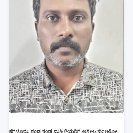
ಬೆಂಗಳೂರು: ಕಂಡ ಕಂಡ ಮಹಿಳೆಯರಿಗೆ ಅಶ್ಲೀಲ ಫೋಟೋ,