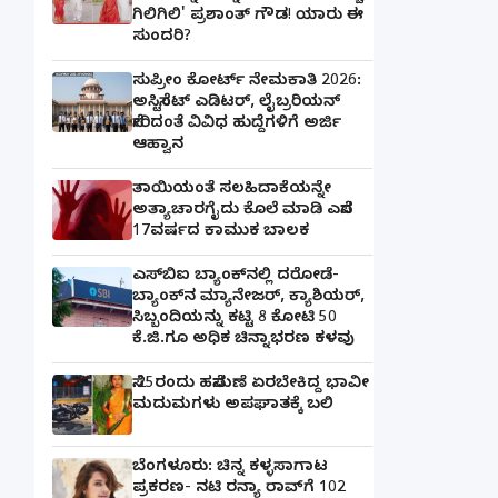
ಗಿಲಿಗಿಲಿ' ಪ್ರಶಾಂತ್ ಗೌಡ! ಯಾರು ಈ
ಸುಂದರಿ?
ಸುಪ್ರೀಂ ಕೋರ್ಟ್ ನೇಮಕಾತಿ 2026:
ಅಸಿಸ್ಟೆಂಟ್ ಎಡಿಟರ್, ಲೈಬ್ರರಿಯನ್
ಸೇರಿದಂತೆ ವಿವಿಧ ಹುದ್ದೆಗಳಿಗೆ ಅರ್ಜಿ
ಆಹ್ವಾನ
ತಾಯಿಯಂತೆ ಸಲಹಿದಾಕೆಯನ್ನೇ
ಅತ್ಯಾಚಾರಗೈದು ಕೊಲೆ ಮಾಡಿ ಎಸೆದ
17ವರ್ಷದ ಕಾಮುಕ ಬಾಲಕ
ಎಸ್‌ಬಿಐ ಬ್ಯಾಂಕ್‌ನಲ್ಲಿ‌ ದರೋಡೆ-
ಬ್ಯಾಂಕ್​ನ ಮ್ಯಾನೇಜರ್‌, ಕ್ಯಾಶಿಯರ್‌,
ಸಿಬ್ಬಂದಿಯನ್ನು ಕಟ್ಟಿ 8 ಕೋಟಿ 50
ಕೆ.ಜಿ.ಗೂ ಅಧಿಕ ಚಿನ್ನಾಭರಣ ಕಳವು
ಸೆ.25ರಂದು ಹಸೆಮಣೆ ಏರಬೇಕಿದ್ದ ಭಾವೀ
ಮದುಮಗಳು ಅಪಘಾತಕ್ಕೆ ಬಲಿ
ಬೆಂಗಳೂರು: ಚಿನ್ನ ಕಳ್ಳಸಾಗಾಟ
ಪ್ರಕರಣ- ನಟಿ ರನ್ಯಾ ರಾವ್‌ಗೆ 102