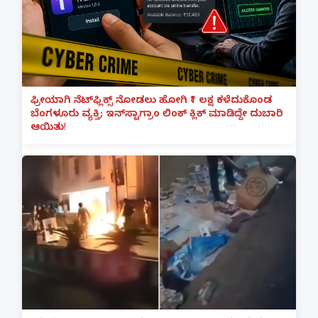
ಫ್ರೀಯಾಗಿ ನೆಟ್‌ಫ್ಲಿಕ್ಸ್ ನೋಡಲು ಹೋಗಿ ₹1 ಲಕ್ಷ ಕಳೆದುಕೊಂಡ
ಬೆಂಗಳೂರು ವ್ಯಕ್ತಿ; ಇನ್‌ಸ್ಟಾಗ್ರಾಂ ಲಿಂಕ್ ಕ್ಲಿಕ್ ಮಾಡಿದ್ದೇ ದುಬಾರಿ
ಆಯಿತು!