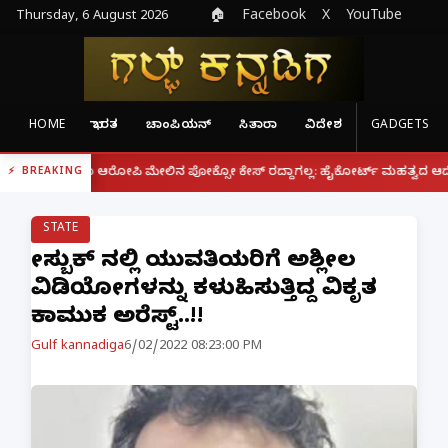
Thursday, 6 August 2026
🏠
Facebook
X
YouTube
HOME
ಭಾರತ
ಚಾಂಪಿಯನ್
ಸಿತಾರಾ
ವಿದೇಶ
GADGETS
|
ದರೂ ಆರೋಪಿ ಮೇಲಿನ ಪೋಕ್ಸೋ ಕೇಸ್ ರದ್ದಾಗಲ್ಲ: ಹೈಕೋರ್ಟ್ ಮಹತ್ವದ ಆದೇಶ
ಫೋನ್
BREAKING
STATE
ಫೇಸ್ಬುಕ್ ನಲ್ಲಿ ಯುವತಿಯರಿಗೆ ಅಶ್ಲೀಲ
ವಿಡಿಯೋಗಳನ್ನು ಕಳುಹಿಸುತ್ತಿದ್ದ ವಿಕೃತ
ಕಾಮುಕ ಅರೆಸ್ಟ್..!!
Gulf kannadiga
6/02/2022 08:23:00 PM