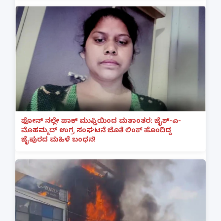
ಫೋನ್ ನಲ್ಲೇ ಪಾಕ್ ಮುಫ್ತಿಯಿಂದ ಮತಾಂತರ: ಜೈಶ್-ಎ-
ಮೊಹಮ್ಮದ್ ಉಗ್ರ ಸಂಘಟನೆ ಜೊತೆ ಲಿಂಕ್ ಹೊಂದಿದ್ದ
ಜೈಪುರದ ಮಹಿಳೆ ಬಂಧನ!