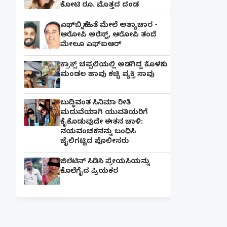
ಕೋಟಿ ರೂ. ಮೊತ್ತದ ದಂಡ
ಎಫ್‌ಬಿ ಸ್ನೇಹಿತೆ ಮೇಲೆ ಅತ್ಯಾಚಾರ -
ಆರೋಪಿ ಅರೆಸ್ಟ್, ಆರೋಪಿ ತಂದೆ
ಮೇಲೂ ಎಫ್ಐಆರ್
ಕ್ರಾಕ್ಸ್ ಚಪ್ಪಲಿಯಲ್ಲಿ ಅಡಗಿದ್ದ ಕೊಳಕು
ಮಂಡಲ ಹಾವು ಕಚ್ಚಿ ವ್ಯಕ್ತಿ ಸಾವು
ಬುದ್ಧಿವಂತ ಸಿನಿಮಾ ರೀತಿ
ಮದುವೆಯಾಗಿ ಯುವತಿಯರಿಗೆ
ಕೈಕೊಡುವುದೇ ಈತನ ಚಾಳಿ:
ನಯವಂಚಕನನ್ನು ಬಂಧಿಸಿ
ಜೈಲಿಗಟ್ಟಿದ ಪೊಲೀಸರು
ಜಿಲೆಟಿನ್ ಸಿಡಿಸಿ ಪ್ರೇಯಸಿಯನ್ನು
ಕೊಲೆಗೈದ ಪ್ರಿಯಕರ