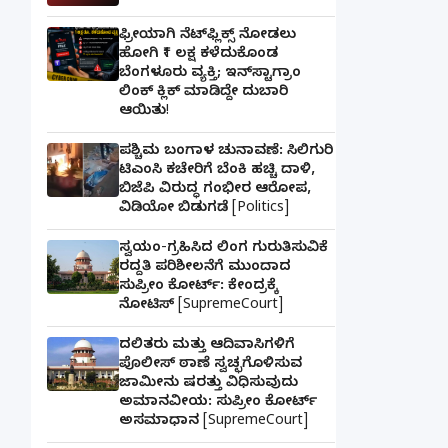
ಫ್ರೀಯಾಗಿ ನೆಟ್‌ಫ್ಲಿಕ್ಸ್ ನೋಡಲು
ಹೋಗಿ ₹1 ಲಕ್ಷ ಕಳೆದುಕೊಂಡ
ಬೆಂಗಳೂರು ವ್ಯಕ್ತಿ; ಇನ್‌ಸ್ಟಾಗ್ರಾಂ
ಲಿಂಕ್ ಕ್ಲಿಕ್ ಮಾಡಿದ್ದೇ ದುಬಾರಿ
ಆಯಿತು!
ಪಶ್ಚಿಮ ಬಂಗಾಳ ಚುನಾವಣೆ: ಸಿಲಿಗುರಿ
ಟಿಎಂಸಿ ಕಚೇರಿಗೆ ಬೆಂಕಿ ಹಚ್ಚಿ ದಾಳಿ,
ಬಿಜೆಪಿ ವಿರುದ್ಧ ಗಂಭೀರ ಆರೋಪ,
ವಿಡಿಯೋ ಬಿಡುಗಡೆ [Politics]
ಸ್ವಯಂ-ಗ್ರಹಿಸಿದ ಲಿಂಗ ಗುರುತಿಸುವಿಕೆ
ರದ್ದತಿ ಪರಿಶೀಲನೆಗೆ ಮುಂದಾದ
ಸುಪ್ರೀಂ ಕೋರ್ಟ್: ಕೇಂದ್ರಕ್ಕೆ
ನೋಟಿಸ್ [SupremeCourt]
ದಲಿತರು ಮತ್ತು ಆದಿವಾಸಿಗಳಿಗೆ
ಪೊಲೀಸ್ ಠಾಣೆ ಸ್ವಚ್ಛಗೊಳಿಸುವ
ಜಾಮೀನು ಷರತ್ತು ವಿಧಿಸುವುದು
ಅಮಾನವೀಯ: ಸುಪ್ರೀಂ ಕೋರ್ಟ್
ಅಸಮಾಧಾನ [SupremeCourt]