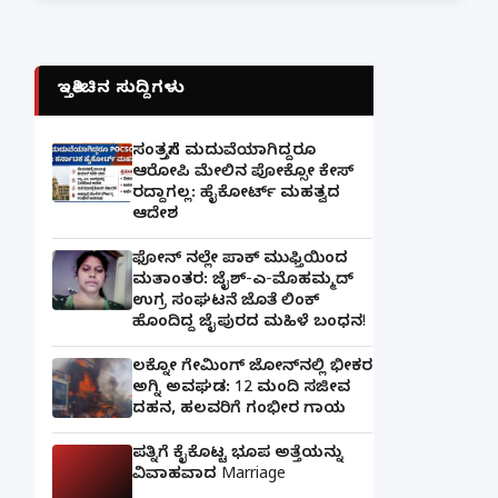
ಇತ್ತೀಚಿನ ಸುದ್ದಿಗಳು
ಸಂತ್ರಸ್ತೆಗೆ ಮದುವೆಯಾಗಿದ್ದರೂ
ಆರೋಪಿ ಮೇಲಿನ ಪೋಕ್ಸೋ ಕೇಸ್
ರದ್ದಾಗಲ್ಲ: ಹೈಕೋರ್ಟ್ ಮಹತ್ವದ
ಆದೇಶ
ಫೋನ್ ನಲ್ಲೇ ಪಾಕ್ ಮುಫ್ತಿಯಿಂದ
ಮತಾಂತರ: ಜೈಶ್-ಎ-ಮೊಹಮ್ಮದ್
ಉಗ್ರ ಸಂಘಟನೆ ಜೊತೆ ಲಿಂಕ್
ಹೊಂದಿದ್ದ ಜೈಪುರದ ಮಹಿಳೆ ಬಂಧನ!
ಲಕ್ನೋ ಗೇಮಿಂಗ್ ಜೋನ್‌ನಲ್ಲಿ ಭೀಕರ
ಅಗ್ನಿ ಅವಘಡ: 12 ಮಂದಿ ಸಜೀವ
ದಹನ, ಹಲವರಿಗೆ ಗಂಭೀರ ಗಾಯ
ಪತ್ನಿಗೆ ಕೈಕೊಟ್ಟ ಭೂಪ ಅತ್ತೆಯನ್ನು
ವಿವಾಹವಾದ Marriage