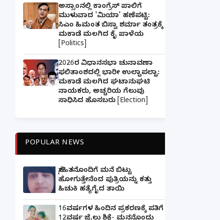
ಅಸ್ಸಾಂನಲ್ಲಿ ಕಾಂಗ್ರೆಸ್ ಪಾಲಿಗೆ
ಮುಳುವಾದ 'ಮಿಯಾ' ಹಣೆಪಟ್ಟಿ:
ಸಿಎಂ ಹಿಮಂತ ಬಿಸ್ವಾ ಶರ್ಮಾ ತಂತ್ರಕ್ಕೆ
ಮಕಾಡೆ ಮಲಗಿದ ಕೈ ಪಾಳೆಯ
[Politics]
2026ರ ವಿಧಾನಸಭಾ ಚುನಾವಣಾ
ಫಲಿತಾಂಶದಲ್ಲಿ ಭಾರೀ ಉಲ್ಟಾಪಲ್ಟಾ:
ಮಕಾಡೆ ಮಲಗಿದ ಘಟಾನುಘಟಿ
ನಾಯಕರು, ಅಚ್ಚರಿಯ ಗೆಲುವು
ಸಾಧಿಸಿದ ಹೊಸಬರು [Election]
POPULAR NEWS
ಸ್ನೇಹಿತನೊಂದಿಗೆ ಮನೆ ಬಿಟ್ಟು
ಹೋಗುತ್ತೇನೆಂದ ಪುತ್ರಿಯನ್ನು ಕತ್ತು
ಹಿಚುಕಿ ಹತ್ಯೆಗೈದ ತಾಯಿ
16ವರ್ಷಗಳ ಹಿಂದಿನ ಪ್ರಕರಣಕ್ಕೆ ಪತಿಗೆ
12ವರ್ಷ ಜೈಲು ಶಿಕ್ಷೆ- ಮನನೊಂದು