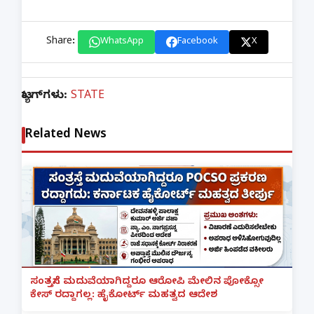
Share:
WhatsApp
Facebook
X
ಟ್ಯಾಗ್‌ಗಳು:
STATE
Related News
ಸಂತ್ರಸ್ತೆಗೆ ಮದುವೆಯಾಗಿದ್ದರೂ ಆರೋಪಿ ಮೇಲಿನ ಪೋಕ್ಸೋ
ಕೇಸ್ ರದ್ದಾಗಲ್ಲ: ಹೈಕೋರ್ಟ್ ಮಹತ್ವದ ಆದೇಶ