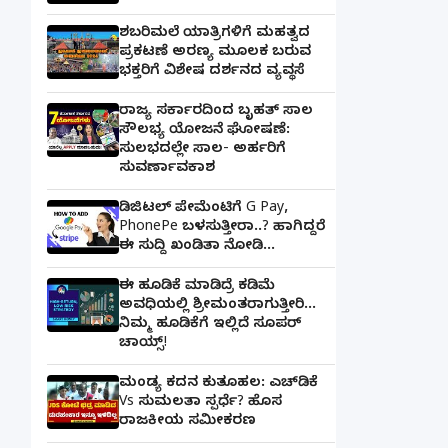
ಶಬರಿಮಲೆ ಯಾತ್ರಿಗಳಿಗೆ ಮಹತ್ವದ
ಪ್ರಕಟಣೆ ಅರಣ್ಯ ಮೂಲಕ ಬರುವ
ಭಕ್ತರಿಗೆ ವಿಶೇಷ ದರ್ಶನದ ವ್ಯವಸ್ಥೆ
ರಾಜ್ಯ ಸರ್ಕಾರದಿಂದ ಬೃಹತ್ ಸಾಲ
ಸೌಲಭ್ಯ ಯೋಜನೆ ಘೋಷಣೆ:
ಸುಲಭದಲ್ಲೇ ಸಾಲ- ಅರ್ಹರಿಗೆ
ಸುವರ್ಣಾವಕಾಶ
ಡಿಜಿಟಲ್ ಪೇಮೆಂಟಿಗೆ G Pay,
PhonePe ಬಳಸುತ್ತೀರಾ..? ಹಾಗಿದ್ದರೆ
ಈ ಸುದ್ದಿ ಖಂಡಿತಾ ನೋಡಿ...
ಈ ಹೂಡಿಕೆ ಮಾಡಿದ್ರೆ ಕಡಿಮೆ
ಅವಧಿಯಲ್ಲಿ ಶ್ರೀಮಂತರಾಗುತ್ತೀರಿ...
ನಿಮ್ಮ ಹೂಡಿಕೆಗೆ ಇಲ್ಲಿದೆ ಸೂಪರ್
ಚಾಯ್ಸ್‌!
ಮಂಡ್ಯ ಕದನ ಕುತೂಹಲ: ಎಚ್‌ಡಿಕೆ
Vs ಸುಮಲತಾ ಸ್ಪರ್ಧೆ? ಹೊಸ
ರಾಜಕೀಯ ಸಮೀಕರಣ