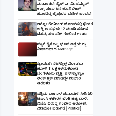
ಮತಾಂತರ: ಜೈಶ್-ಎ-ಮೊಹಮ್ಮದ್
ಉಗ್ರ ಸಂಘಟನೆ ಜೊತೆ ಲಿಂಕ್
ಹೊಂದಿದ್ದ ಜೈಪುರದ ಮಹಿಳೆ ಬಂಧನ!
ಲಕ್ನೋ ಗೇಮಿಂಗ್ ಜೋನ್‌ನಲ್ಲಿ ಭೀಕರ
ಅಗ್ನಿ ಅವಘಡ: 12 ಮಂದಿ ಸಜೀವ
ದಹನ, ಹಲವರಿಗೆ ಗಂಭೀರ ಗಾಯ
ಪತ್ನಿಗೆ ಕೈಕೊಟ್ಟ ಭೂಪ ಅತ್ತೆಯನ್ನು
ವಿವಾಹವಾದ Marriage
ಫ್ರೀಯಾಗಿ ನೆಟ್‌ಫ್ಲಿಕ್ಸ್ ನೋಡಲು
ಹೋಗಿ ₹1 ಲಕ್ಷ ಕಳೆದುಕೊಂಡ
ಬೆಂಗಳೂರು ವ್ಯಕ್ತಿ; ಇನ್‌ಸ್ಟಾಗ್ರಾಂ
ಲಿಂಕ್ ಕ್ಲಿಕ್ ಮಾಡಿದ್ದೇ ದುಬಾರಿ
ಆಯಿತು!
ಪಶ್ಚಿಮ ಬಂಗಾಳ ಚುನಾವಣೆ: ಸಿಲಿಗುರಿ
ಟಿಎಂಸಿ ಕಚೇರಿಗೆ ಬೆಂಕಿ ಹಚ್ಚಿ ದಾಳಿ,
ಬಿಜೆಪಿ ವಿರುದ್ಧ ಗಂಭೀರ ಆರೋಪ,
ವಿಡಿಯೋ ಬಿಡುಗಡೆ [Politics]