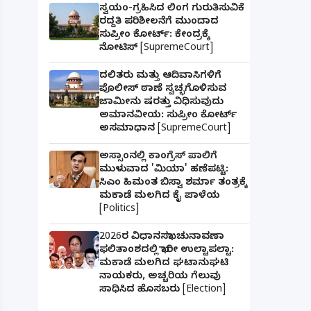
ಸ್ವಯಂ-ಗ್ರಹಿಸಿದ ಲಿಂಗ ಗುರುತಿಸುವಿಕೆ
ರದ್ದತಿ ಪರಿಶೀಲನೆಗೆ ಮುಂದಾದ
ಸುಪ್ರೀಂ ಕೋರ್ಟ್: ಕೇಂದ್ರಕ್ಕೆ
ನೋಟಿಸ್ [SupremeCourt]
ದಲಿತರು ಮತ್ತು ಆದಿವಾಸಿಗಳಿಗೆ
ಪೊಲೀಸ್ ಠಾಣೆ ಸ್ವಚ್ಛಗೊಳಿಸುವ
ಜಾಮೀನು ಷರತ್ತು ವಿಧಿಸುವುದು
ಅಮಾನವೀಯ: ಸುಪ್ರೀಂ ಕೋರ್ಟ್
ಅಸಮಾಧಾನ [SupremeCourt]
ಅಸ್ಸಾಂನಲ್ಲಿ ಕಾಂಗ್ರೆಸ್ ಪಾಲಿಗೆ
ಮುಳುವಾದ 'ಮಿಯಾ' ಹಣೆಪಟ್ಟಿ:
ಸಿಎಂ ಹಿಮಂತ ಬಿಸ್ವಾ ಶರ್ಮಾ ತಂತ್ರಕ್ಕೆ
ಮಕಾಡೆ ಮಲಗಿದ ಕೈ ಪಾಳೆಯ
[Politics]
2026ರ ವಿಧಾನಸಭಾ ಚುನಾವಣಾ
ಫಲಿತಾಂಶದಲ್ಲಿ ಭಾರೀ ಉಲ್ಟಾಪಲ್ಟಾ:
ಮಕಾಡೆ ಮಲಗಿದ ಘಟಾನುಘಟಿ
ನಾಯಕರು, ಅಚ್ಚರಿಯ ಗೆಲುವು
ಸಾಧಿಸಿದ ಹೊಸಬರು [Election]