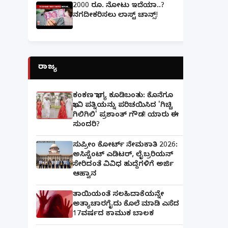
2000 ರೂ. ನೋಟು ಇದೆಯಾ..?
ನಗದೀಕರಿಸಲು ಲಾಸ್ಟ್‌ ಚಾನ್ಸ್‌!
ರಾಜ್ಯ
ಕಂಕಣ ಭಾಗ್ಯ ಕೂಡಿಬಂತು: ಕೊನೆಗೂ
ಭಾವಿ ಪತ್ನಿಯನ್ನು ಪರಿಚಯಿಸಿದ 'ಗಿಚ್ಚಿ
ಗಿಲಿಗಿಲಿ' ಪ್ರಶಾಂತ್ ಗೌಡ! ಯಾರು ಈ
ಸುಂದರಿ?
ಸುಪ್ರೀಂ ಕೋರ್ಟ್ ನೇಮಕಾತಿ 2026:
ಅಸಿಸ್ಟೆಂಟ್ ಎಡಿಟರ್, ಲೈಬ್ರರಿಯನ್
ಸೇರಿದಂತೆ ವಿವಿಧ ಹುದ್ದೆಗಳಿಗೆ ಅರ್ಜಿ
ಆಹ್ವಾನ
ತಾಯಿಯಂತೆ ಸಲಹಿದಾಕೆಯನ್ನೇ
ಅತ್ಯಾಚಾರಗೈದು ಕೊಲೆ ಮಾಡಿ ಎಸೆದ
17ವರ್ಷದ ಕಾಮುಕ ಬಾಲಕ