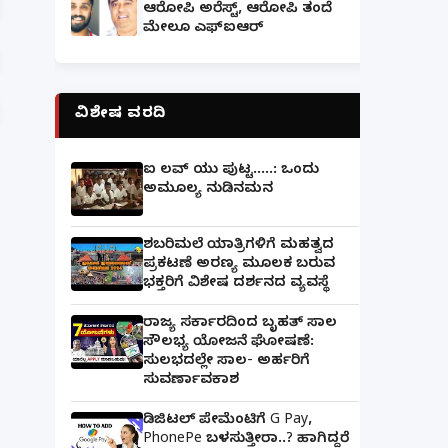
ಆರೋಪಿ ಅರೆಸ್ಟ್, ಆರೋಪಿ ತಂದೆ
ಮೇಲೂ ಎಫ್ಐಆರ್
ವಿಶೇಷ ವರದಿ
ಐ ಲವ್ ಯು ಪುಟ್ಟ.....: ಒಂದು
ಅಮೂಲ್ಯ ನುಡಿನಮನ
ಶಬರಿಮಲೆ ಯಾತ್ರಿಗಳಿಗೆ ಮಹತ್ವದ
ಪ್ರಕಟಣೆ ಅರಣ್ಯ ಮೂಲಕ ಬರುವ
ಭಕ್ತರಿಗೆ ವಿಶೇಷ ದರ್ಶನದ ವ್ಯವಸ್ಥೆ
ರಾಜ್ಯ ಸರ್ಕಾರದಿಂದ ಬೃಹತ್ ಸಾಲ
ಸೌಲಭ್ಯ ಯೋಜನೆ ಘೋಷಣೆ:
ಸುಲಭದಲ್ಲೇ ಸಾಲ- ಅರ್ಹರಿಗೆ
ಸುವರ್ಣಾವಕಾಶ
ಡಿಜಿಟಲ್ ಪೇಮೆಂಟಿಗೆ G Pay,
PhonePe ಬಳಸುತ್ತೀರಾ..? ಹಾಗಿದ್ದರೆ