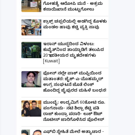
ಗೋಹತ್ಯೆ ಆರೋಪಿ ಮನೆ - ಅಕ್ರಮ
ಕಸಾಯಿಖಾನೆ ಮುಟ್ಟುಗೋಲು
ಕ್ರಾಕ್ಸ್ ಚಪ್ಪಲಿಯಲ್ಲಿ ಅಡಗಿದ್ದ ಕೊಳಕು
ಮಂಡಲ ಹಾವು ಕಚ್ಚಿ ವ್ಯಕ್ತಿ ಸಾವು
ಇರಾನ್ ಯುದ್ಧದಿಂದ ವಿಳಂಬ:
ಕುವೈತ್‌ನಿಂದ ತಾಯ್ನಾಡಿಗೆ ತಲುಪಿದ
20 ಭಾರತೀಯರ ಮೃತದೇಹಗಳು
[Kuwait]
ಫೋನ್ ನಲ್ಲೇ ಪಾಕ್ ಮುಫ್ತಿಯಿಂದ
ಮತಾಂತರ: ಜೈಶ್-ಎ-ಮೊಹಮ್ಮದ್
ಉಗ್ರ ಸಂಘಟನೆ ಜೊತೆ ಲಿಂಕ್
ಹೊಂದಿದ್ದ ಜೈಪುರದ ಮಹಿಳೆ ಬಂಧನ!
ಮುಂಬೈ: ಉದ್ಯಮಿಗೆ 60ಕೋಟಿ ರೂ.
ಪಂಗನಾಮ- ನಟಿ ಶಿಲ್ಪಾ ಶೆಟ್ಟಿ ಪತಿ
ರಾಜ್ ಕುಂದ್ರಾ ಪರಾರಿ- ಲುಕ್ ಔಟ್
ನೊಟೀಸ್ ಜಾರಿಗೊಳಿಸಿದ ಪೊಲೀಸ್
ಎಫ್‌ಬಿ ಸ್ನೇಹಿತೆ ಮೇಲೆ ಅತ್ಯಾಚಾರ -