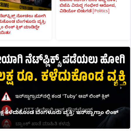
ಟಿಎಂಸಿ ಕಚೇರಿಗೆ ಬೆಂಕಿ ಹಚ್ಚಿ ದಾಳಿ,
ಬಿಜೆಪಿ ವಿರುದ್ಧ ಗಂಭೀರ ಆರೋಪ,
ವಿಡಿಯೋ ಬಿಡುಗಡೆ [Politics]
ನೆಟ್‌ಫ್ಲಿಕ್ಸ್ ನೋಡಲು ಹೋಗಿ
ೆದುಕೊಂಡ ಬೆಂಗಳೂರು ವ್ಯಕ್ತಿ;
ಾಂ ಲಿಂಕ್ ಕ್ಲಿಕ್ ಮಾಡಿದ್ದೇ
ಯಿತು!
›
್ಷ ಕಳೆದುಕೊಂಡ ಬೆಂಗಳೂರು ವ್ಯಕ್ತಿ; ಇನ್‌ಸ್ಟಾಗ್ರಾಂ ಲಿಂಕ್