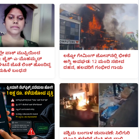
ಲೇ ಪಾಕ್ ಮುಫ್ತಿಯಿಂದ
ಲಕ್ನೋ ಗೇಮಿಂಗ್ ಜೋನ್‌ನಲ್ಲಿ ಭೀಕರ
 ಜೈಶ್-ಎ-ಮೊಹಮ್ಮದ್
ಅಗ್ನಿ ಅವಘಡ: 12 ಮಂದಿ ಸಜೀವ
ಟನೆ ಜೊತೆ ಲಿಂಕ್ ಹೊಂದಿದ್ದ
ದಹನ, ಹಲವರಿಗೆ ಗಂಭೀರ ಗಾಯ
ಮಹಿಳೆ ಬಂಧನ!
ಪಶ್ಚಿಮ ಬಂಗಾಳ ಚುನಾವಣೆ: ಸಿಲಿಗುರಿ