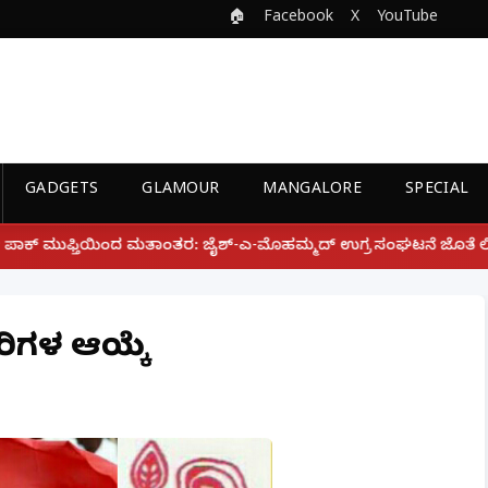
🏠
Facebook
X
YouTube
GADGETS
GLAMOUR
MANGALORE
SPECIAL
: ಜೈಶ್-ಎ-ಮೊಹಮ್ಮದ್ ಉಗ್ರ ಸಂಘಟನೆ ಜೊತೆ ಲಿಂಕ್ ಹೊಂದಿದ್ದ ಜೈಪುರದ ಮಹಿ
ರಿಗಳ ಆಯ್ಕೆ