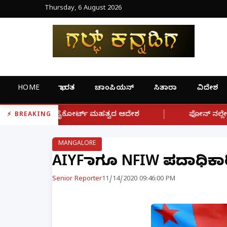
Thursday, 6 August 2026
HOME
ಭಾರತ
ಚಾಂಪಿಯನ್
ಸಿತಾರಾ
ವಿದೇಶ
|
ಟ್ ಮಹತ್ವದ ಆದೇಶ
ಫೋನ್ ನಲ್ಲೇ ಪಾಕ್ ಮುಫ್ತಿಯಿಂದ ಮತಾಂತರ
BREAKING
MANGALORE
AIYF ಹಾಗೂ NFIW ಪದಾಧಿಕಾ
Senior Reporter
11/14/2020 09:46:00 PM