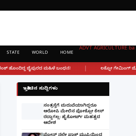
ADVT
AGRICULTURE
ba
STATE
WORLD
HOME
|
ಳೆ ಬಂಧನ!
ಲಕ್ನೋ ಗೇಮಿಂಗ್ ಜೋನ್‌ನಲ್ಲಿ ಭೀಕರ ಅಗ್ನಿ ಅ
ಇತ್ತೀಚಿನ ಸುದ್ದಿಗಳು
ಸಂತ್ರಸ್ತೆಗೆ ಮದುವೆಯಾಗಿದ್ದರೂ
ಆರೋಪಿ ಮೇಲಿನ ಪೋಕ್ಸೋ ಕೇಸ್
ರದ್ದಾಗಲ್ಲ: ಹೈಕೋರ್ಟ್ ಮಹತ್ವದ
ಆದೇಶ
ಫೋನ್ ನಲ್ಲೇ ಪಾಕ್ ಮುಫ್ತಿಯಿಂದ