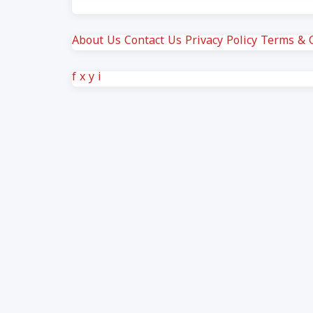
About Us
Contact Us
Privacy Policy
Terms & C
f
x
y
i