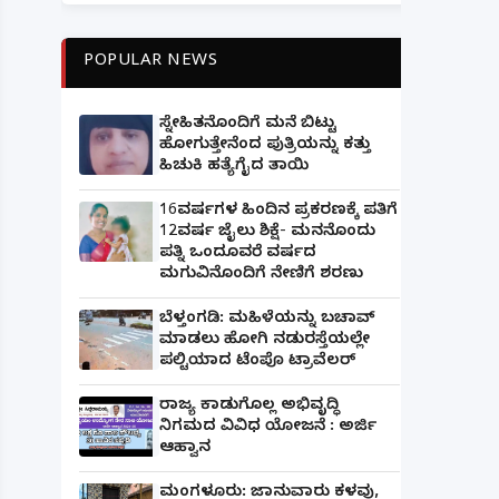
POPULAR NEWS
ಸ್ನೇಹಿತನೊಂದಿಗೆ ಮನೆ ಬಿಟ್ಟು
ಹೋಗುತ್ತೇನೆಂದ ಪುತ್ರಿಯನ್ನು ಕತ್ತು
ಹಿಚುಕಿ ಹತ್ಯೆಗೈದ ತಾಯಿ
16ವರ್ಷಗಳ ಹಿಂದಿನ ಪ್ರಕರಣಕ್ಕೆ ಪತಿಗೆ
12ವರ್ಷ ಜೈಲು ಶಿಕ್ಷೆ- ಮನನೊಂದು
ಪತ್ನಿ ಒಂದೂವರೆ ವರ್ಷದ
ಮಗುವಿನೊಂದಿಗೆ ನೇಣಿಗೆ ಶರಣು
ಬೆಳ್ತಂಗಡಿ: ಮಹಿಳೆಯನ್ನು ಬಚಾವ್
ಮಾಡಲು ಹೋಗಿ ನಡುರಸ್ತೆಯಲ್ಲೇ
ಪಲ್ಟಿಯಾದ ಟೆಂಪೊ ಟ್ರಾವೆಲರ್
ರಾಜ್ಯ ಕಾಡುಗೊಲ್ಲ ಅಭಿವೃದ್ಧಿ
ನಿಗಮದ ವಿವಿಧ ಯೋಜನೆ : ಅರ್ಜಿ
ಆಹ್ವಾನ
ಮಂಗಳೂರು: ಜಾನುವಾರು ಕಳವು,