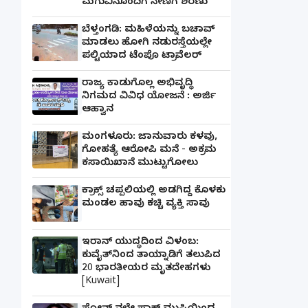
ಮಗುವಿನೊಂದಿಗೆ ನೇಣಿಗೆ ಶರಣು
ಬೆಳ್ತಂಗಡಿ: ಮಹಿಳೆಯನ್ನು ಬಚಾವ್
ಮಾಡಲು ಹೋಗಿ ನಡುರಸ್ತೆಯಲ್ಲೇ
ಪಲ್ಟಿಯಾದ ಟೆಂಪೊ ಟ್ರಾವೆಲರ್
ರಾಜ್ಯ ಕಾಡುಗೊಲ್ಲ ಅಭಿವೃದ್ಧಿ
ನಿಗಮದ ವಿವಿಧ ಯೋಜನೆ : ಅರ್ಜಿ
ಆಹ್ವಾನ
ಮಂಗಳೂರು: ಜಾನುವಾರು ಕಳವು,
ಗೋಹತ್ಯೆ ಆರೋಪಿ ಮನೆ - ಅಕ್ರಮ
ಕಸಾಯಿಖಾನೆ ಮುಟ್ಟುಗೋಲು
ಕ್ರಾಕ್ಸ್ ಚಪ್ಪಲಿಯಲ್ಲಿ ಅಡಗಿದ್ದ ಕೊಳಕು
ಮಂಡಲ ಹಾವು ಕಚ್ಚಿ ವ್ಯಕ್ತಿ ಸಾವು
ಇರಾನ್ ಯುದ್ಧದಿಂದ ವಿಳಂಬ:
ಕುವೈತ್‌ನಿಂದ ತಾಯ್ನಾಡಿಗೆ ತಲುಪಿದ
20 ಭಾರತೀಯರ ಮೃತದೇಹಗಳು
[Kuwait]