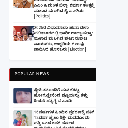
ಮುಳುವಾದ 'ಮಿಯಾ' ಹಣೆಪಟ್ಟಿ:
ಸಿಎಂ ಹಿಮಂತ ಬಿಸ್ವಾ ಶರ್ಮಾ ತಂತ್ರಕ್ಕೆ
ಮಕಾಡೆ ಮಲಗಿದ ಕೈ ಪಾಳೆಯ
[Politics]
2026ರ ವಿಧಾನಸಭಾ ಚುನಾವಣಾ
ಫಲಿತಾಂಶದಲ್ಲಿ ಭಾರೀ ಉಲ್ಟಾಪಲ್ಟಾ:
ಮಕಾಡೆ ಮಲಗಿದ ಘಟಾನುಘಟಿ
ನಾಯಕರು, ಅಚ್ಚರಿಯ ಗೆಲುವು
ಸಾಧಿಸಿದ ಹೊಸಬರು [Election]
POPULAR NEWS
ಸ್ನೇಹಿತನೊಂದಿಗೆ ಮನೆ ಬಿಟ್ಟು
ಹೋಗುತ್ತೇನೆಂದ ಪುತ್ರಿಯನ್ನು ಕತ್ತು
ಹಿಚುಕಿ ಹತ್ಯೆಗೈದ ತಾಯಿ
16ವರ್ಷಗಳ ಹಿಂದಿನ ಪ್ರಕರಣಕ್ಕೆ ಪತಿಗೆ
12ವರ್ಷ ಜೈಲು ಶಿಕ್ಷೆ- ಮನನೊಂದು
ಪತ್ನಿ ಒಂದೂವರೆ ವರ್ಷದ