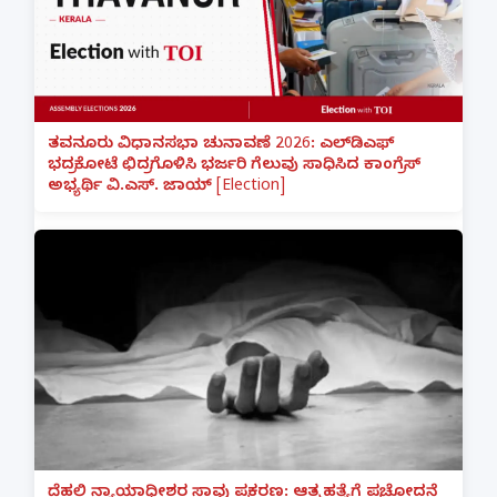
ತವನೂರು ವಿಧಾನಸಭಾ ಚುನಾವಣೆ 2026: ಎಲ್‌ಡಿಎಫ್
ಭದ್ರಕೋಟೆ ಛಿದ್ರಗೊಳಿಸಿ ಭರ್ಜರಿ ಗೆಲುವು ಸಾಧಿಸಿದ ಕಾಂಗ್ರೆಸ್
ಅಭ್ಯರ್ಥಿ ವಿ.ಎಸ್. ಜಾಯ್ [Election]
ದೆಹಲಿ ನ್ಯಾಯಾಧೀಶರ ಸಾವು ಪ್ರಕರಣ: ಆತ್ಮಹತ್ಯೆಗೆ ಪ್ರಚೋದನೆ