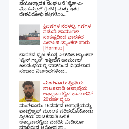
ಭಯೋತ್ಪಾದಕ ಸಂಘಟನೆ 'ಜೈಶ್-ಎ-
ಮೊಹಮ್ಮದ್' (JeM) ಮತ್ತು ಇತರ
ದೇಶವಿರೋಧಿ ಶಕ್ತಿಗಳೊಂ...
ಕ್ಷಿಪಣಿಗಳ ನೆರಳಲ್ಲಿ, ಗಣಿಗಳ
ನಡುವೆ: ಹಾರ್ಮುಜ್
ಸಂಕಷ್ಟದಿಂದ ಭಾರತದ
ಎಲ್‌ಪಿಜಿ ಟ್ಯಾಂಕರ್ ಪಾರು
[Hormuz]
ಭಾರತದ ಧ್ವಜ ಹೊತ್ತ ಎಲ್‌ಪಿಜಿ ಟ್ಯಾಂಕರ್
'ಪೈನ್ ಗ್ಯಾಸ್' ಇತ್ತೀಚೆಗೆ ಹಾರ್ಮುಜ್
ಜಲಸಂಧಿಯಲ್ಲಿ ಇರಾನ್‌ನಿಂದ ವಿಧಿಸಲಾದ
ಸಂಚಾರ ನಿರ್ಬಂಧಗಳಿಂದ...
ಮಂಗಳೂರು: ಪ್ರೀತಿಯ
ನಾಟಕವಾಡಿ ಅಪ್ರಾಪ್ತೆಯ
ಅತ್ಯಾಚಾರಗೈದ ಕಾಮುಕನಿಗೆ
20ವರ್ಷ ಜೈಲು
ಮಂಗಳೂರು: 16ವರ್ಷದ ಅಪ್ರಾಪ್ತೆಯನ್ನು
ವಾಟ್ಸ್ಆ್ಯಪ್ ಮೂಲಕ ಪರಿಚಯಿಸಿಕೊಂಡು
ಪ್ರೀತಿಯ ನಾಟಕವಾಡಿ ಬಳಿಕ
ಅತ್ಯಾಚಾರಗೈದು ಬೆದರಿಸಿ ವೀಡಿಯೋ
ಮಾಡಿರುವ ಆರೋಪ ಸಾ...