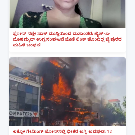
ಫೋನ್ ನಲ್ಲೇ ಪಾಕ್ ಮುಫ್ತಿಯಿಂದ ಮತಾಂತರ: ಜೈಶ್-ಎ-
ಮೊಹಮ್ಮದ್ ಉಗ್ರ ಸಂಘಟನೆ ಜೊತೆ ಲಿಂಕ್ ಹೊಂದಿದ್ದ ಜೈಪುರದ
ಮಹಿಳೆ ಬಂಧನ!
ಲಕ್ನೋ ಗೇಮಿಂಗ್ ಜೋನ್‌ನಲ್ಲಿ ಭೀಕರ ಅಗ್ನಿ ಅವಘಡ: 12