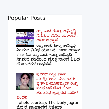
Popular Posts
ರಾಜ್ಯ ಕಾಡುಗೊಲ್ಲ ಅಭಿವೃದ್ಧಿ
ನಿಗಮದ ವಿವಿಧ ಯೋಜನೆ :
ಅರ್ಜಿ ಆಹ್ವಾನ
ರಾಜ್ಯ ಕಾಡುಗೊಲ್ಲ ಅಭಿವೃದ್ಧಿ
ನಿಗಮದ ವಿವಿಧ ಯೋಜನೆ : ಅರ್ಜಿ ಆಹ್ವಾನ
ಕರ್ನಾಟಕ ರಾಜ್ಯ ಕಾಡುಗೊಲ್ಲ ಅಭಿವೃದ್ಧಿ
ನಿಗಮದ ವತಿಯಿಂದ ಪ್ರಸಕ್ತ ಸಾಲಿನ ವಿವಿಧ
ಯೋಜನೆಗಳ ಲಾಭವನ...
ಫೋನ್ ನಲ್ಲೇ ಪಾಕ್
ಮುಫ್ತಿಯಿಂದ ಮತಾಂತರ:
ಜೈಶ್-ಎ-ಮೊಹಮ್ಮದ್ ಉಗ್ರ
ಸಂಘಟನೆ ಜೊತೆ ಲಿಂಕ್
ಹೊಂದಿದ್ದ ಜೈಪುರದ ಮಹಿಳೆ
ಬಂಧನ!
photo courtesy: The Daily Jagran
ಜೈಪುರ: ಪಾಕಿಸ್ತಾನದ ನಿಷೇಧಿತ