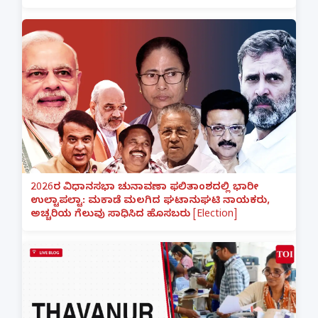
2026ರ ವಿಧಾನಸಭಾ ಚುನಾವಣಾ ಫಲಿತಾಂಶದಲ್ಲಿ ಭಾರೀ
ಉಲ್ಟಾಪಲ್ಟಾ: ಮಕಾಡೆ ಮಲಗಿದ ಘಟಾನುಘಟಿ ನಾಯಕರು,
ಅಚ್ಚರಿಯ ಗೆಲುವು ಸಾಧಿಸಿದ ಹೊಸಬರು [Election]