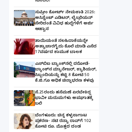
ಸುಂದರಿ?
ಸುಪ್ರೀಂ ಕೋರ್ಟ್ ನೇಮಕಾತಿ 2026:
ಅಸಿಸ್ಟೆಂಟ್ ಎಡಿಟರ್, ಲೈಬ್ರರಿಯನ್
ಸೇರಿದಂತೆ ವಿವಿಧ ಹುದ್ದೆಗಳಿಗೆ ಅರ್ಜಿ
ಆಹ್ವಾನ
ತಾಯಿಯಂತೆ ಸಲಹಿದಾಕೆಯನ್ನೇ
ಅತ್ಯಾಚಾರಗೈದು ಕೊಲೆ ಮಾಡಿ ಎಸೆದ
17ವರ್ಷದ ಕಾಮುಕ ಬಾಲಕ
ಎಸ್‌ಬಿಐ ಬ್ಯಾಂಕ್‌ನಲ್ಲಿ‌ ದರೋಡೆ-
ಬ್ಯಾಂಕ್​ನ ಮ್ಯಾನೇಜರ್‌, ಕ್ಯಾಶಿಯರ್‌,
ಸಿಬ್ಬಂದಿಯನ್ನು ಕಟ್ಟಿ 8 ಕೋಟಿ 50
ಕೆ.ಜಿ.ಗೂ ಅಧಿಕ ಚಿನ್ನಾಭರಣ ಕಳವು
ಸೆ.25ರಂದು ಹಸೆಮಣೆ ಏರಬೇಕಿದ್ದ
ಭಾವೀ ಮದುಮಗಳು ಅಪಘಾತಕ್ಕೆ
ಬಲಿ
ಬೆಂಗಳೂರು: ಚಿನ್ನ ಕಳ್ಳಸಾಗಾಟ
ಪ್ರಕರಣ- ನಟಿ ರನ್ಯಾ ರಾವ್‌ಗೆ 102
ಕೋಟಿ ರೂ. ಮೊತ್ತದ ದಂಡ