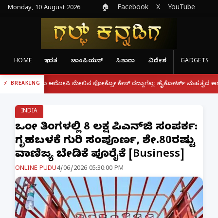
Monday, 10 August 2026
🏠
Facebook
X
YouTube
HOME
ಭಾರತ
ಚಾಂಪಿಯನ್
ಸಿತಾರಾ
ವಿದೇಶ
GADGETS
|
ರೂ ಆರೋಪಿ ಮೇಲಿನ ಪೋಕ್ಸೋ ಕೇಸ್ ರದ್ದಾಗಲ್ಲ: ಹೈಕೋರ್ಟ್ ಮಹತ್ವದ ಆದೇಶ
ಫೋನ್ ನ
BREAKING
INDIA
ಒಂದೇ ತಿಂಗಳಲ್ಲಿ 8 ಲಕ್ಷ ಪಿಎನ್‌ಜಿ ಸಂಪರ್ಕ:
ಗೃಹಬಳಕೆ ಗುರಿ ಸಂಪೂರ್ಣ, ಶೇ.80ರಷ್ಟು
ವಾಣಿಜ್ಯ ಬೇಡಿಕೆ ಪೂರೈಕೆ [Business]
ONLINE PUDU
4/06/2026 05:30:00 PM