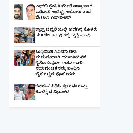
ಎಫ್‌ಬಿ ಸ್ನೇಹಿತೆ ಮೇಲೆ ಅತ್ಯಾಚಾರ -
ಆರೋಪಿ ಅರೆಸ್ಟ್, ಆರೋಪಿ ತಂದೆ
ಮೇಲೂ ಎಫ್ಐಆರ್
ಕ್ರಾಕ್ಸ್ ಚಪ್ಪಲಿಯಲ್ಲಿ ಅಡಗಿದ್ದ ಕೊಳಕು
ಮಂಡಲ ಹಾವು ಕಚ್ಚಿ ವ್ಯಕ್ತಿ ಸಾವು
ಬುದ್ಧಿವಂತ ಸಿನಿಮಾ ರೀತಿ
ಮದುವೆಯಾಗಿ ಯುವತಿಯರಿಗೆ
ಕೈಕೊಡುವುದೇ ಈತನ ಚಾಳಿ:
ನಯವಂಚಕನನ್ನು ಬಂಧಿಸಿ
ಜೈಲಿಗಟ್ಟಿದ ಪೊಲೀಸರು
ಜಿಲೆಟಿನ್ ಸಿಡಿಸಿ ಪ್ರೇಯಸಿಯನ್ನು
ಕೊಲೆಗೈದ ಪ್ರಿಯಕರ