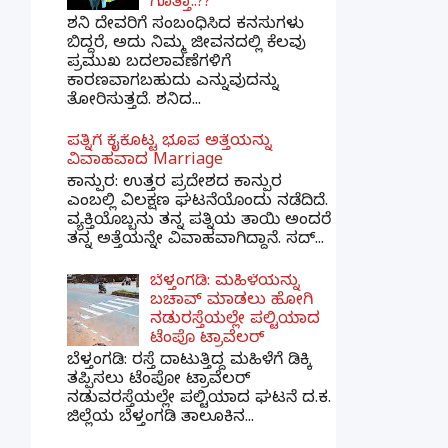
ಗೊತ್ತಾ..??
ಶನಿ ದೇವರಿಗೆ ಸಂಬಂಧಿಸಿದ ಕನಸುಗಳು
ಬಿದ್ದರೆ, ಅದು ನಿಮ್ಮ ಜೀವನದಲ್ಲಿ ಕೆಲವು
ಪ್ರಮುಖ ಬದಲಾವಣೆಗಳಿಗೆ
ಕಾರಣವಾಗಬಹುದು ಎನ್ನುವುದನ್ನು
ತೋರಿಸುತ್ತದೆ. ಶನಿದ...
ಪತ್ನಿಗೆ ಕೈಕೊಟ್ಟ ಭೂಪ ಅತ್ತೆಯನ್ನು
ವಿವಾಹವಾದ Marriage
ಕಾನ್ಪುರ: ಉತ್ತರ ಪ್ರದೇಶದ ಕಾನ್ಪುರ
ಎಂಬಲ್ಲಿ ವಿಲಕ್ಷಣ ಘಟನೆಯೊಂದು ನಡೆದಿದೆ.
ವ್ಯಕ್ತಿಯೊಬ್ಬನು ತನ್ನ ಪತ್ನಿಯ ತಾಯಿ ಅಂದರೆ
ತನ್ನ ಅತ್ತೆಯನ್ನೇ ವಿವಾಹವಾಗಿದ್ದಾನೆ. ಸದ್...
ಬೆಳ್ತಂಗಡಿ: ಮಹಿಳೆಯನ್ನು
ಬಚಾವ್ ಮಾಡಲು ಹೋಗಿ
ನಡುರಸ್ತೆಯಲ್ಲೇ ಪಲ್ಟಿಯಾದ
ಟೆಂಪೊ ಟ್ರಾವೆಲರ್
ಬೆಳ್ತಂಗಡಿ: ರಸ್ತೆ ದಾಟುತ್ತಿದ್ದ ಮಹಿಳೆಗೆ ಡಿಕ್ಕಿ
ತಪ್ಪಿಸಲು ಟೆಂಪೋ ಟ್ರಾವೆಲರ್
ನಡುವರಸ್ತೆಯಲ್ಲೇ ಪಲ್ಟಿಯಾದ ಘಟನೆ ದ.ಕ.
ಜಿಲ್ಲೆಯ ಬೆಳ್ತಂಗಡಿ ತಾಲೂಕಿನ...