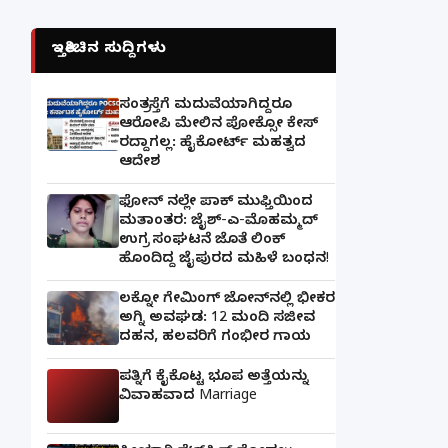
ಇತ್ತೀಚಿನ ಸುದ್ದಿಗಳು
ಸಂತ್ರಸ್ತೆಗೆ ಮದುವೆಯಾಗಿದ್ದರೂ
ಆರೋಪಿ ಮೇಲಿನ ಪೋಕ್ಸೋ ಕೇಸ್
ರದ್ದಾಗಲ್ಲ: ಹೈಕೋರ್ಟ್ ಮಹತ್ವದ
ಆದೇಶ
ಫೋನ್ ನಲ್ಲೇ ಪಾಕ್ ಮುಫ್ತಿಯಿಂದ
ಮತಾಂತರ: ಜೈಶ್-ಎ-ಮೊಹಮ್ಮದ್
ಉಗ್ರ ಸಂಘಟನೆ ಜೊತೆ ಲಿಂಕ್
ಹೊಂದಿದ್ದ ಜೈಪುರದ ಮಹಿಳೆ ಬಂಧನ!
ಲಕ್ನೋ ಗೇಮಿಂಗ್ ಜೋನ್‌ನಲ್ಲಿ ಭೀಕರ
ಅಗ್ನಿ ಅವಘಡ: 12 ಮಂದಿ ಸಜೀವ
ದಹನ, ಹಲವರಿಗೆ ಗಂಭೀರ ಗಾಯ
ಪತ್ನಿಗೆ ಕೈಕೊಟ್ಟ ಭೂಪ ಅತ್ತೆಯನ್ನು
ವಿವಾಹವಾದ Marriage