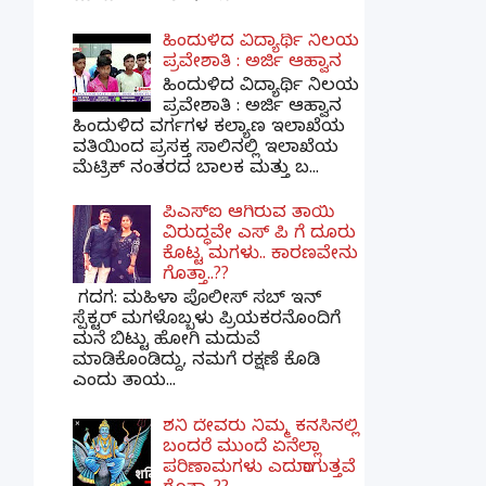
ಹಿಂದುಳಿದ ವಿದ್ಯಾರ್ಥಿ ನಿಲಯ
ಪ್ರವೇಶಾತಿ : ಅರ್ಜಿ ಆಹ್ವಾನ
ಹಿಂದುಳಿದ ವಿದ್ಯಾರ್ಥಿ ನಿಲಯ
ಪ್ರವೇಶಾತಿ : ಅರ್ಜಿ ಆಹ್ವಾನ
ಹಿಂದುಳಿದ ವರ್ಗಗಳ ಕಲ್ಯಾಣ ಇಲಾಖೆಯ
ವತಿಯಿಂದ ಪ್ರಸಕ್ತ ಸಾಲಿನಲ್ಲಿ ಇಲಾಖೆಯ
ಮೆಟ್ರಿಕ್ ನಂತರದ ಬಾಲಕ ಮತ್ತು ಬ...
ಪಿಎಸ್​ಐ ಆಗಿರುವ ತಾಯಿ
ವಿರುದ್ಧವೇ ಎಸ್ ಪಿ ಗೆ ದೂರು
ಕೊಟ್ಟ ಮಗಳು.. ಕಾರಣವೇನು
ಗೊತ್ತಾ..??
ಗದಗ​: ಮಹಿಳಾ ಪೊಲೀಸ್​ ಸಬ್ ​ಇನ್​
ಸ್ಪೆಕ್ಟರ್​ ಮಗಳೊಬ್ಬಳು ಪ್ರಿಯಕರನೊಂದಿಗೆ
ಮನೆ ಬಿಟ್ಟು ಹೋಗಿ ಮದುವೆ
ಮಾಡಿಕೊಂಡಿದ್ದು, ನಮಗೆ ರಕ್ಷಣೆ ಕೊಡಿ
ಎಂದು ತಾಯ...
ಶನಿ ದೇವರು ನಿಮ್ಮ ಕನಸಿನಲ್ಲಿ
ಬಂದರೆ ಮುಂದೆ ಏನೆಲ್ಲಾ
ಪರಿಣಾಮಗಳು ಎದುರಾಗುತ್ತವೆ