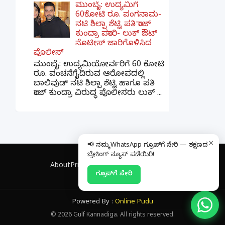
ಮುಂಬೈ: ಉದ್ಯಮಿಗೆ
60ಕೋಟಿ ರೂ. ಪಂಗನಾಮ-
ನಟಿ ಶಿಲ್ಪಾ ಶೆಟ್ಟಿ ಪತಿ ರಾಜ್
ಕುಂದ್ರಾ ಪರಾರಿ- ಲುಕ್ ಔಟ್
ನೊಟೀಸ್ ಜಾರಿಗೊಳಿಸಿದ
ಪೊಲೀಸ್
ಮುಂಬೈ: ಉದ್ಯಮಿಯೋರ್ವರಿಗೆ 60 ಕೋಟಿ
ರೂ. ವಂಚನೆಗೈದಿರುವ ಆರೋಪದಲ್ಲಿ
ಬಾಲಿವುಡ್ ನಟಿ ಶಿಲ್ಪಾ ಶೆಟ್ಟಿ ಹಾಗೂ ಪತಿ
ರಾಜ್ ಕುಂದ್ರಾ ವಿರುದ್ಧ ಪೊಲೀಸರು ಲುಕ್ ...
×
📢 ನಮ್ಮ WhatsApp ಗ್ರೂಪ್‌ಗೆ ಸೇರಿ — ತಕ್ಷಣದ
ಬ್ರೇಕಿಂಗ್ ನ್ಯೂಸ್ ಪಡೆಯಿರಿ!
About
Privacy Policy
Contact
Disclaimer
ಗ್ರೂಪ್‌ಗೆ ಸೇರಿ
Powered By :
Online Pudu
©
2026
Gulf Kannadiga. All rights reserved.