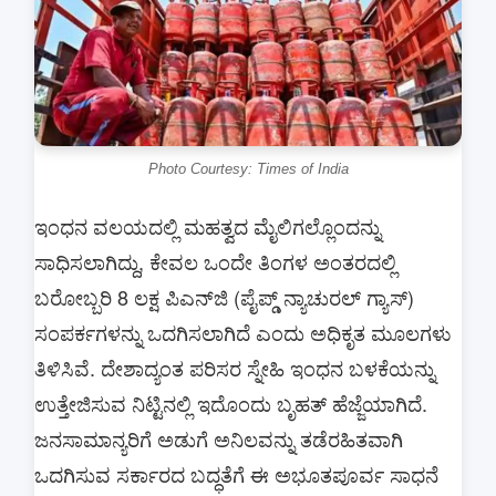
Photo Courtesy: Times of India
ಇಂಧನ ವಲಯದಲ್ಲಿ ಮಹತ್ವದ ಮೈಲಿಗಲ್ಲೊಂದನ್ನು
ಸಾಧಿಸಲಾಗಿದ್ದು, ಕೇವಲ ಒಂದೇ ತಿಂಗಳ ಅಂತರದಲ್ಲಿ
ಬರೋಬ್ಬರಿ 8 ಲಕ್ಷ ಪಿಎನ್‌ಜಿ (ಪೈಪ್ಡ್ ನ್ಯಾಚುರಲ್ ಗ್ಯಾಸ್)
ಸಂಪರ್ಕಗಳನ್ನು ಒದಗಿಸಲಾಗಿದೆ ಎಂದು ಅಧಿಕೃತ ಮೂಲಗಳು
ತಿಳಿಸಿವೆ. ದೇಶಾದ್ಯಂತ ಪರಿಸರ ಸ್ನೇಹಿ ಇಂಧನ ಬಳಕೆಯನ್ನು
ಉತ್ತೇಜಿಸುವ ನಿಟ್ಟಿನಲ್ಲಿ ಇದೊಂದು ಬೃಹತ್ ಹೆಜ್ಜೆಯಾಗಿದೆ.
ಜನಸಾಮಾನ್ಯರಿಗೆ ಅಡುಗೆ ಅನಿಲವನ್ನು ತಡೆರಹಿತವಾಗಿ
ಒದಗಿಸುವ ಸರ್ಕಾರದ ಬದ್ಧತೆಗೆ ಈ ಅಭೂತಪೂರ್ವ ಸಾಧನೆ