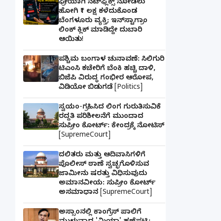
ಫ್ರೀಯಾಗಿ ನೆಟ್‌ಫ್ಲಿಕ್ಸ್ ನೋಡಲು
ಹೋಗಿ ₹1 ಲಕ್ಷ ಕಳೆದುಕೊಂಡ
ಬೆಂಗಳೂರು ವ್ಯಕ್ತಿ; ಇನ್‌ಸ್ಟಾಗ್ರಾಂ
ಲಿಂಕ್ ಕ್ಲಿಕ್ ಮಾಡಿದ್ದೇ ದುಬಾರಿ
ಆಯಿತು!
ಪಶ್ಚಿಮ ಬಂಗಾಳ ಚುನಾವಣೆ: ಸಿಲಿಗುರಿ
ಟಿಎಂಸಿ ಕಚೇರಿಗೆ ಬೆಂಕಿ ಹಚ್ಚಿ ದಾಳಿ,
ಬಿಜೆಪಿ ವಿರುದ್ಧ ಗಂಭೀರ ಆರೋಪ,
ವಿಡಿಯೋ ಬಿಡುಗಡೆ [Politics]
ಸ್ವಯಂ-ಗ್ರಹಿಸಿದ ಲಿಂಗ ಗುರುತಿಸುವಿಕೆ
ರದ್ದತಿ ಪರಿಶೀಲನೆಗೆ ಮುಂದಾದ
ಸುಪ್ರೀಂ ಕೋರ್ಟ್: ಕೇಂದ್ರಕ್ಕೆ ನೋಟಿಸ್
[SupremeCourt]
ದಲಿತರು ಮತ್ತು ಆದಿವಾಸಿಗಳಿಗೆ
ಪೊಲೀಸ್ ಠಾಣೆ ಸ್ವಚ್ಛಗೊಳಿಸುವ
ಜಾಮೀನು ಷರತ್ತು ವಿಧಿಸುವುದು
ಅಮಾನವೀಯ: ಸುಪ್ರೀಂ ಕೋರ್ಟ್
ಅಸಮಾಧಾನ [SupremeCourt]
ಅಸ್ಸಾಂನಲ್ಲಿ ಕಾಂಗ್ರೆಸ್ ಪಾಲಿಗೆ