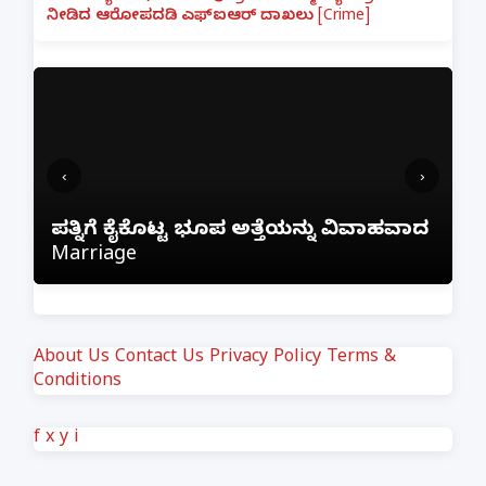
ನೀಡಿದ ಆರೋಪದಡಿ ಎಫ್‌ಐಆರ್ ದಾಖಲು [Crime]
‹
›
ಫ್ರೀಯಾಗಿ ನೆಟ್‌ಫ್ಲಿಕ್ಸ್ ನೋಡಲು ಹೋಗಿ ₹1
ನ್ನು ವಿವಾಹವಾದ
ಕಳೆದುಕೊಂಡ ಬೆಂಗಳೂರು ವ್ಯಕ್ತಿ; ಇನ್‌ಸ್ಟಾ
ಲಿಂಕ್ ಕ್ಲಿಕ್ ಮಾಡಿದ್ದೇ ದುಬಾರಿ ಆಯಿತು!
About Us
Contact Us
Privacy Policy
Terms &
Conditions
f
x
y
i