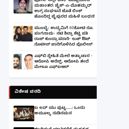
ಫೋನ್ ನಲ್ಲೇ ಪಾಕ್ ಮುಫ್ತಿಯಿಂದ
ಮತಾಂತರ: ಜೈಶ್-ಎ-ಮೊಹಮ್ಮದ್
ಉಗ್ರ ಸಂಘಟನೆ ಜೊತೆ ಲಿಂಕ್
ಹೊಂದಿದ್ದ ಜೈಪುರದ ಮಹಿಳೆ ಬಂಧನ!
ಮುಂಬೈ: ಉದ್ಯಮಿಗೆ 60ಕೋಟಿ ರೂ.
ಪಂಗನಾಮ- ನಟಿ ಶಿಲ್ಪಾ ಶೆಟ್ಟಿ ಪತಿ
ರಾಜ್ ಕುಂದ್ರಾ ಪರಾರಿ- ಲುಕ್ ಔಟ್
ನೊಟೀಸ್ ಜಾರಿಗೊಳಿಸಿದ ಪೊಲೀಸ್
ಎಫ್‌ಬಿ ಸ್ನೇಹಿತೆ ಮೇಲೆ ಅತ್ಯಾಚಾರ -
ಆರೋಪಿ ಅರೆಸ್ಟ್, ಆರೋಪಿ ತಂದೆ
ಮೇಲೂ ಎಫ್ಐಆರ್
ವಿಶೇಷ ವರದಿ
ಐ ಲವ್ ಯು ಪುಟ್ಟ.....: ಒಂದು
ಅಮೂಲ್ಯ ನುಡಿನಮನ