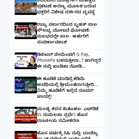
ಶಬರಿಮಲೆ ಯಾತ್ರಿಗಳಿಗೆ ಮಹತ್ವದ
ಪ್ರಕಟಣೆ ಅರಣ್ಯ ಮೂಲಕ ಬರುವ
ಭಕ್ತರಿಗೆ ವಿಶೇಷ ದರ್ಶನದ ವ್ಯವಸ್ಥೆ
ರಾಜ್ಯ ಸರ್ಕಾರದಿಂದ ಬೃಹತ್ ಸಾಲ
ಸೌಲಭ್ಯ ಯೋಜನೆ ಘೋಷಣೆ:
ಸುಲಭದಲ್ಲೇ ಸಾಲ- ಅರ್ಹರಿಗೆ
ಸುವರ್ಣಾವಕಾಶ
ಡಿಜಿಟಲ್ ಪೇಮೆಂಟಿಗೆ G Pay,
PhonePe ಬಳಸುತ್ತೀರಾ..? ಹಾಗಿದ್ದರೆ
ಈ ಸುದ್ದಿ ಖಂಡಿತಾ ನೋಡಿ...
ಈ ಹೂಡಿಕೆ ಮಾಡಿದ್ರೆ ಕಡಿಮೆ
ಅವಧಿಯಲ್ಲಿ ಶ್ರೀಮಂತರಾಗುತ್ತೀರಿ...
ನಿಮ್ಮ ಹೂಡಿಕೆಗೆ ಇಲ್ಲಿದೆ ಸೂಪರ್
ಚಾಯ್ಸ್‌!
ಮಂಡ್ಯ ಕದನ ಕುತೂಹಲ: ಎಚ್‌ಡಿಕೆ
Vs ಸುಮಲತಾ ಸ್ಪರ್ಧೆ? ಹೊಸ
ರಾಜಕೀಯ ಸಮೀಕರಣ
ಹೊಸ ವರ್ಷಕ್ಕೆ ಸಿಹಿ ಸುದ್ದಿ: ವಾಣಿಜ್ಯ