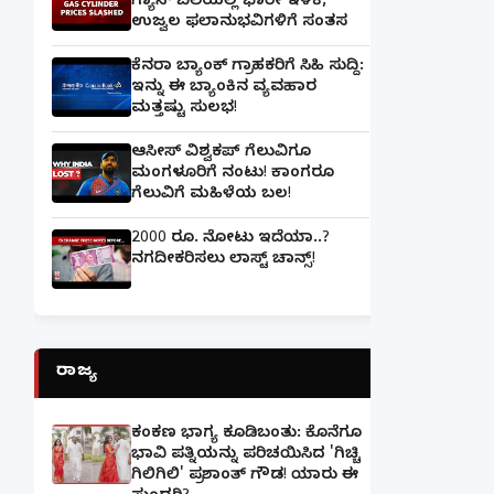
ಗ್ಯಾಸ್‌ ಬೆಲೆಯಲ್ಲಿ ಭಾರೀ ಇಳಿಕೆ,
ಉಜ್ವಲ ಫಲಾನುಭವಿಗಳಿಗೆ ಸಂತಸ
ಕೆನರಾ ಬ್ಯಾಂಕ್‌ ಗ್ರಾಹಕರಿಗೆ ಸಿಹಿ ಸುದ್ದಿ:
ಇನ್ನು ಈ ಬ್ಯಾಂಕಿನ ವ್ಯವಹಾರ
ಮತ್ತಷ್ಟು ಸುಲಭ!
ಆಸೀಸ್ ವಿಶ್ವಕಪ್ ಗೆಲುವಿಗೂ
ಮಂಗಳೂರಿಗೆ ನಂಟು! ಕಾಂಗರೂ
ಗೆಲುವಿಗೆ ಮಹಿಳೆಯ ಬಲ!
2000 ರೂ. ನೋಟು ಇದೆಯಾ..?
ನಗದೀಕರಿಸಲು ಲಾಸ್ಟ್‌ ಚಾನ್ಸ್‌!
ರಾಜ್ಯ
ಕಂಕಣ ಭಾಗ್ಯ ಕೂಡಿಬಂತು: ಕೊನೆಗೂ
ಭಾವಿ ಪತ್ನಿಯನ್ನು ಪರಿಚಯಿಸಿದ 'ಗಿಚ್ಚಿ
ಗಿಲಿಗಿಲಿ' ಪ್ರಶಾಂತ್ ಗೌಡ! ಯಾರು ಈ