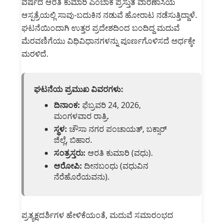
ವರ್ಷದ ಆರತಿ ಕುಮಾರಿ ಎಂಬಾಕೆ ಪ್ರಸ್ತುತ ವಾರಣಾಸಿಯ
ಆಸ್ಪತ್ರೆಯಲ್ಲಿ ಸಾವು-ಬದುಕಿನ ನಡುವೆ ಹೋರಾಟ ನಡೆಸುತ್ತಿದ್ದಾಳೆ.
ಘಟನೆಯಿಂದಾಗಿ ಉತ್ತರ ಪ್ರದೇಶದಿಂದ ಬಂದಿದ್ದ ಮದುವೆ
ಮೆರವಣಿಗೆಯು ವಿಧಿವಿಧಾನಗಳನ್ನು ಪೂರ್ಣಗೊಳಿಸದೆ ಅರ್ಧಕ್ಕೇ
ಮರಳಿದೆ.
ಘಟನೆಯ ಪ್ರಮುಖ ವಿವರಗಳು:
ದಿನಾಂಕ:
ಫೆಬ್ರವರಿ 24, 2026,
ಮಂಗಳವಾರ ರಾತ್ರಿ.
ಸ್ಥಳ:
ಚೌಸಾ ನಗರ ಪಂಚಾಯತ್, ಬಕ್ಸಾರ್
ಜಿಲ್ಲೆ, ಬಿಹಾರ.
ಸಂತ್ರಸ್ತರು:
ಆರತಿ ಕುಮಾರಿ (ವಧು).
ಆರೋಪಿ:
ದೀನಬಂಧು (ವಧುವಿನ
ನೆರೆಹೊರೆಯವನು).
ಪ್ರತ್ಯಕ್ಷದರ್ಶಿಗಳ ಹೇಳಿಕೆಯಂತೆ, ಮದುವೆ ಸಮಾರಂಭದ