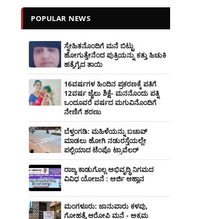
POPULAR NEWS
ಸ್ನೇಹಿತನೊಂದಿಗೆ ಮನೆ ಬಿಟ್ಟು
ಹೋಗುತ್ತೇನೆಂದ ಪುತ್ರಿಯನ್ನು ಕತ್ತು ಹಿಚುಕಿ
ಹತ್ಯೆಗೈದ ತಾಯಿ
16ವರ್ಷಗಳ ಹಿಂದಿನ ಪ್ರಕರಣಕ್ಕೆ ಪತಿಗೆ
12ವರ್ಷ ಜೈಲು ಶಿಕ್ಷೆ- ಮನನೊಂದು ಪತ್ನಿ
ಒಂದೂವರೆ ವರ್ಷದ ಮಗುವಿನೊಂದಿಗೆ
ನೇಣಿಗೆ ಶರಣು
ಬೆಳ್ತಂಗಡಿ: ಮಹಿಳೆಯನ್ನು ಬಚಾವ್
ಮಾಡಲು ಹೋಗಿ ನಡುರಸ್ತೆಯಲ್ಲೇ
ಪಲ್ಟಿಯಾದ ಟೆಂಪೊ ಟ್ರಾವೆಲರ್
ರಾಜ್ಯ ಕಾಡುಗೊಲ್ಲ ಅಭಿವೃದ್ಧಿ ನಿಗಮದ
ವಿವಿಧ ಯೋಜನೆ : ಅರ್ಜಿ ಆಹ್ವಾನ
ಮಂಗಳೂರು: ಜಾನುವಾರು ಕಳವು,
ಗೋಹತ್ಯೆ ಆರೋಪಿ ಮನೆ - ಅಕ್ರಮ