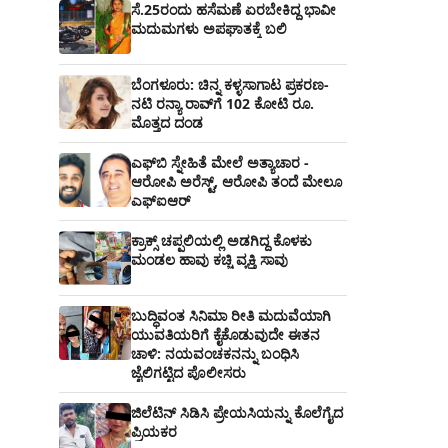
ಸೆ.25ರಂದು ಹಸೆಮಣೆ ಏರಬೇಕಿದ್ದ ಭಾವೀ
ಮದುಮಗಳು ಅಪಘಾತಕ್ಕೆ ಬಲಿ
ಬೆಂಗಳೂರು: ಚಿನ್ನ ಕಳ್ಳಸಾಗಾಟ ಪ್ರಕರಣ-
ನಟಿ ರನ್ಯಾ ರಾವ್‌ಗೆ 102 ಕೋಟಿ ರೂ.
ಮೊತ್ತದ ದಂಡ
ಎಫ್‌ಬಿ ಸ್ನೇಹಿತೆ ಮೇಲೆ ಅತ್ಯಾಚಾರ -
ಆರೋಪಿ ಅರೆಸ್ಟ್, ಆರೋಪಿ ತಂದೆ ಮೇಲೂ
ಎಫ್ಐಆರ್
ಕ್ರಾಕ್ಸ್ ಚಪ್ಪಲಿಯಲ್ಲಿ ಅಡಗಿದ್ದ ಕೊಳಕು
ಮಂಡಲ ಹಾವು ಕಚ್ಚಿ ವ್ಯಕ್ತಿ ಸಾವು
ಬುದ್ಧಿವಂತ ಸಿನಿಮಾ ರೀತಿ ಮದುವೆಯಾಗಿ
ಯುವತಿಯರಿಗೆ ಕೈಕೊಡುವುದೇ ಈತನ
ಚಾಳಿ: ನಯವಂಚಕನನ್ನು ಬಂಧಿಸಿ
ಜೈಲಿಗಟ್ಟಿದ ಪೊಲೀಸರು
ಜಿಲೆಟಿನ್ ಸಿಡಿಸಿ ಪ್ರೇಯಸಿಯನ್ನು ಕೊಲೆಗೈದ
ಪ್ರಿಯಕರ