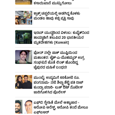
ಕಸಾಯಿಖಾನೆ ಮುಟ್ಟುಗೋಲು
ಕ್ರಾಕ್ಸ್ ಚಪ್ಪಲಿಯಲ್ಲಿ ಅಡಗಿದ್ದ ಕೊಳಕು
ಮಂಡಲ ಹಾವು ಕಚ್ಚಿ ವ್ಯಕ್ತಿ ಸಾವು
ಇರಾನ್ ಯುದ್ಧದಿಂದ ವಿಳಂಬ: ಕುವೈತ್‌ನಿಂದ
ತಾಯ್ನಾಡಿಗೆ ತಲುಪಿದ 20 ಭಾರತೀಯರ
ಮೃತದೇಹಗಳು [Kuwait]
ಫೋನ್ ನಲ್ಲೇ ಪಾಕ್ ಮುಫ್ತಿಯಿಂದ
ಮತಾಂತರ: ಜೈಶ್-ಎ-ಮೊಹಮ್ಮದ್ ಉಗ್ರ
ಸಂಘಟನೆ ಜೊತೆ ಲಿಂಕ್ ಹೊಂದಿದ್ದ
ಜೈಪುರದ ಮಹಿಳೆ ಬಂಧನ!
ಮುಂಬೈ: ಉದ್ಯಮಿಗೆ 60ಕೋಟಿ ರೂ.
ಪಂಗನಾಮ- ನಟಿ ಶಿಲ್ಪಾ ಶೆಟ್ಟಿ ಪತಿ ರಾಜ್
ಕುಂದ್ರಾ ಪರಾರಿ- ಲುಕ್ ಔಟ್ ನೊಟೀಸ್
ಜಾರಿಗೊಳಿಸಿದ ಪೊಲೀಸ್
ಎಫ್‌ಬಿ ಸ್ನೇಹಿತೆ ಮೇಲೆ ಅತ್ಯಾಚಾರ -
ಆರೋಪಿ ಅರೆಸ್ಟ್, ಆರೋಪಿ ತಂದೆ ಮೇಲೂ
ಎಫ್ಐಆರ್