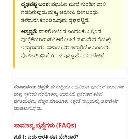
ದೃಢಪಟ್ಟ ಅಂಶ:
ವಧುವಿನ ಮೇಲೆ ಗುಂಡಿನ ದಾಳಿ
ನಡೆದಿರುವುದು ಮತ್ತು ಆರೋಪಿ ದೀನಬಂಧು
ತಲೆಮರೆಸಿಕೊಂಡಿರುವುದು ದೃಢಪಟ್ಟಿದೆ.
ಅಸ್ಪಷ್ಟತೆ:
ದಾಳಿಗೆ ಬಳಸಿದ ಬಂದೂಕು ಎಲ್ಲಿಂದ
ಪೂರೈಕೆಯಾಯಿತು? ಆರೋಪಿಗೆ ಮದುವೆ ಮನೆಯಲ್ಲಿ
ಇನ್ಯಾರಾದರೂ ಸಹಾಯ ಮಾಡಿದ್ದಾರೆಯೇ ಎಂಬುದು
ಪೊಲೀಸ್ ತನಿಖೆಯಿಂದ ಇನ್ನೂ ಹೊರಬರಬೇಕಿದೆ.
ಸಂಪಾದಕೀಯ ಟಿಪ್ಪಣಿ:
ಈ ಸುದ್ದಿಯು ಲಭ್ಯವಿರುವ ಪೊಲೀಸ್ ಮೂಲಗಳು
ಮತ್ತು ಸ್ಥಳೀಯ ವರದಿಗಳನ್ನು ಆಧರಿಸಿದೆ. ಪ್ರಕರಣದ ತನಿಖೆ
ಪ್ರಗತಿಯಲ್ಲಿದ್ದು, ಹೆಚ್ಚಿನ ಮಾಹಿತಿಗಳು ಸಿಕ್ಕಂತೆ ಸುದ್ದಿಯನ್ನು ಅಪ್‌ಡೇಟ್
ಮಾಡಲಾಗುವುದು.
ಸಾಮಾನ್ಯ ಪ್ರಶ್ನೆಗಳು (FAQs)
ಪ್ರಶ್ನೆ 1: ವಧು ಆರತಿ ಈಗ ಹೇಗಿದ್ದಾರೆ?