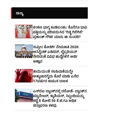
ರಾಜ್ಯ
ಕಂಕಣ ಭಾಗ್ಯ ಕೂಡಿಬಂತು: ಕೊನೆಗೂ ಭಾವಿ
ಪತ್ನಿಯನ್ನು ಪರಿಚಯಿಸಿದ 'ಗಿಚ್ಚಿ ಗಿಲಿಗಿಲಿ'
ಪ್ರಶಾಂತ್ ಗೌಡ! ಯಾರು ಈ ಸುಂದರಿ?
ಸುಪ್ರೀಂ ಕೋರ್ಟ್ ನೇಮಕಾತಿ 2026:
ಅಸಿಸ್ಟೆಂಟ್ ಎಡಿಟರ್, ಲೈಬ್ರರಿಯನ್
ಸೇರಿದಂತೆ ವಿವಿಧ ಹುದ್ದೆಗಳಿಗೆ ಅರ್ಜಿ
ಆಹ್ವಾನ
ತಾಯಿಯಂತೆ ಸಲಹಿದಾಕೆಯನ್ನೇ
ಅತ್ಯಾಚಾರಗೈದು ಕೊಲೆ ಮಾಡಿ ಎಸೆದ
17ವರ್ಷದ ಕಾಮುಕ ಬಾಲಕ
ಎಸ್‌ಬಿಐ ಬ್ಯಾಂಕ್‌ನಲ್ಲಿ‌ ದರೋಡೆ- ಬ್ಯಾಂಕ್​ನ
ಮ್ಯಾನೇಜರ್‌, ಕ್ಯಾಶಿಯರ್‌, ಸಿಬ್ಬಂದಿಯನ್ನು
ಕಟ್ಟಿ 8 ಕೋಟಿ 50 ಕೆ.ಜಿ.ಗೂ ಅಧಿಕ
ಚಿನ್ನಾಭರಣ ಕಳವು