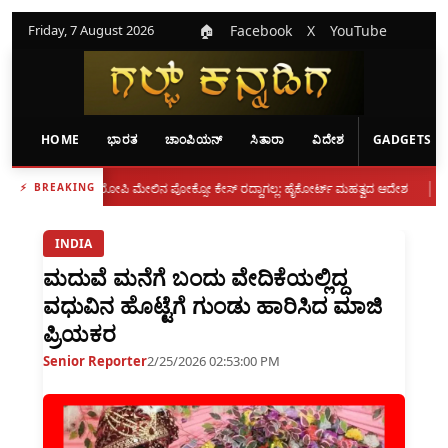
Friday, 7 August 2026
🏠
Facebook
X
YouTube
HOME
ಭಾರತ
ಚಾಂಪಿಯನ್
ಸಿತಾರಾ
ವಿದೇಶ
GADGETS
|
 ಆರೋಪಿ ಮೇಲಿನ ಪೋಕ್ಸೋ ಕೇಸ್ ರದ್ದಾಗಲ್ಲ: ಹೈಕೋರ್ಟ್ ಮಹತ್ವದ ಆದೇಶ
BREAKING
ಫೋನ್ ನಲ್ಲೇ ಪಾಕ್ ಮ
INDIA
ಮದುವೆ ಮನೆಗೆ ಬಂದು ವೇದಿಕೆಯಲ್ಲಿದ್ದ
ವಧುವಿನ ಹೊಟ್ಟೆಗೆ ಗುಂಡು ಹಾರಿಸಿದ ಮಾಜಿ
ಪ್ರಿಯಕರ
Senior Reporter
2/25/2026 02:53:00 PM