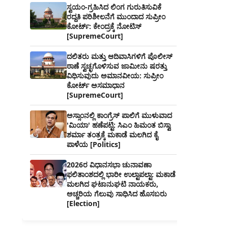
ಸ್ವಯಂ-ಗ್ರಹಿಸಿದ ಲಿಂಗ ಗುರುತಿಸುವಿಕೆ
ರದ್ದತಿ ಪರಿಶೀಲನೆಗೆ ಮುಂದಾದ ಸುಪ್ರೀಂ
ಕೋರ್ಟ್: ಕೇಂದ್ರಕ್ಕೆ ನೋಟಿಸ್
[SupremeCourt]
ದಲಿತರು ಮತ್ತು ಆದಿವಾಸಿಗಳಿಗೆ ಪೊಲೀಸ್
ಠಾಣೆ ಸ್ವಚ್ಛಗೊಳಿಸುವ ಜಾಮೀನು ಷರತ್ತು
ವಿಧಿಸುವುದು ಅಮಾನವೀಯ: ಸುಪ್ರೀಂ
ಕೋರ್ಟ್ ಅಸಮಾಧಾನ
[SupremeCourt]
ಅಸ್ಸಾಂನಲ್ಲಿ ಕಾಂಗ್ರೆಸ್ ಪಾಲಿಗೆ ಮುಳುವಾದ
'ಮಿಯಾ' ಹಣೆಪಟ್ಟಿ: ಸಿಎಂ ಹಿಮಂತ ಬಿಸ್ವಾ
ಶರ್ಮಾ ತಂತ್ರಕ್ಕೆ ಮಕಾಡೆ ಮಲಗಿದ ಕೈ
ಪಾಳೆಯ [Politics]
2026ರ ವಿಧಾನಸಭಾ ಚುನಾವಣಾ
ಫಲಿತಾಂಶದಲ್ಲಿ ಭಾರೀ ಉಲ್ಟಾಪಲ್ಟಾ: ಮಕಾಡೆ
ಮಲಗಿದ ಘಟಾನುಘಟಿ ನಾಯಕರು,
ಅಚ್ಚರಿಯ ಗೆಲುವು ಸಾಧಿಸಿದ ಹೊಸಬರು
[Election]