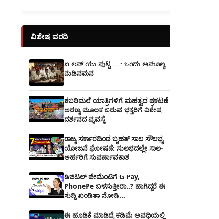
ವಿಶೇಷ ವರದಿ
ಐ ಲವ್ ಯು ಪುಟ್ಟ.....: ಒಂದು ಅಮೂಲ್ಯ
ನುಡಿನಮನ
ಶಬರಿಮಲೆ ಯಾತ್ರಿಗಳಿಗೆ ಮಹತ್ವದ ಪ್ರಕಟಣೆ
ಅರಣ್ಯ ಮೂಲಕ ಬರುವ ಭಕ್ತರಿಗೆ ವಿಶೇಷ
ದರ್ಶನದ ವ್ಯವಸ್ಥೆ
ರಾಜ್ಯ ಸರ್ಕಾರದಿಂದ ಬೃಹತ್ ಸಾಲ ಸೌಲಭ್ಯ
ಯೋಜನೆ ಘೋಷಣೆ: ಸುಲಭದಲ್ಲೇ ಸಾಲ-
ಅರ್ಹರಿಗೆ ಸುವರ್ಣಾವಕಾಶ
ಡಿಜಿಟಲ್ ಪೇಮೆಂಟಿಗೆ G Pay,
PhonePe ಬಳಸುತ್ತೀರಾ..? ಹಾಗಿದ್ದರೆ ಈ
ಸುದ್ದಿ ಖಂಡಿತಾ ನೋಡಿ...
ಈ ಹೂಡಿಕೆ ಮಾಡಿದ್ರೆ ಕಡಿಮೆ ಅವಧಿಯಲ್ಲಿ