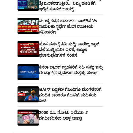
ಶ್ರೀಮಂತರಾಗುತ್ತೀರಿ... ನಿಮ್ಮ ಹೂಡಿಕೆಗೆ
ಇಲ್ಲಿದೆ ಸೂಪರ್ ಚಾಯ್ಸ್‌!
ಮಂಡ್ಯ ಕದನ ಕುತೂಹಲ: ಎಚ್‌ಡಿಕೆ Vs
ಸುಮಲತಾ ಸ್ಪರ್ಧೆ? ಹೊಸ ರಾಜಕೀಯ
ಸಮೀಕರಣ
ಹೊಸ ವರ್ಷಕ್ಕೆ ಸಿಹಿ ಸುದ್ದಿ: ವಾಣಿಜ್ಯ ಗ್ಯಾಸ್‌
ಬೆಲೆಯಲ್ಲಿ ಭಾರೀ ಇಳಿಕೆ, ಉಜ್ವಲ
ಫಲಾನುಭವಿಗಳಿಗೆ ಸಂತಸ
ಕೆನರಾ ಬ್ಯಾಂಕ್‌ ಗ್ರಾಹಕರಿಗೆ ಸಿಹಿ ಸುದ್ದಿ: ಇನ್ನು
ಈ ಬ್ಯಾಂಕಿನ ವ್ಯವಹಾರ ಮತ್ತಷ್ಟು ಸುಲಭ!
ಆಸೀಸ್ ವಿಶ್ವಕಪ್ ಗೆಲುವಿಗೂ ಮಂಗಳೂರಿಗೆ
ನಂಟು! ಕಾಂಗರೂ ಗೆಲುವಿಗೆ ಮಹಿಳೆಯ
ಬಲ!
2000 ರೂ. ನೋಟು ಇದೆಯಾ..?
ನಗದೀಕರಿಸಲು ಲಾಸ್ಟ್‌ ಚಾನ್ಸ್‌!