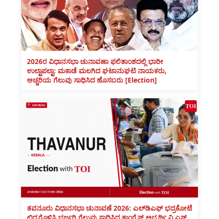
2026ರ ವಿಧಾನಸಭಾ ಚುನಾವಣಾ ಫಲಿತಾಂಶದಲ್ಲಿ ಭಾರೀ
ಉಲ್ಟಾಪಲ್ಟಾ: ಮಕಾಡೆ ಮಲಗಿದ ಘಟಾನುಘಟಿ ನಾಯಕರು,
ಅಚ್ಚರಿಯ ಗೆಲುವು ಸಾಧಿಸಿದ ಹೊಸಬರು [Election]
ತವನೂರು ವಿಧಾನಸಭಾ ಚುನಾವಣೆ 2026: ಎಲ್‌ಡಿಎಫ್ ಭದ್ರಕೋಟೆ
ಛಿದ್ರಗೊಳಿಸಿ ಭರ್ಜರಿ ಗೆಲುವು ಸಾಧಿಸಿದ ಕಾಂಗ್ರೆಸ್ ಅಭ್ಯರ್ಥಿ ವಿ.ಎಸ್.