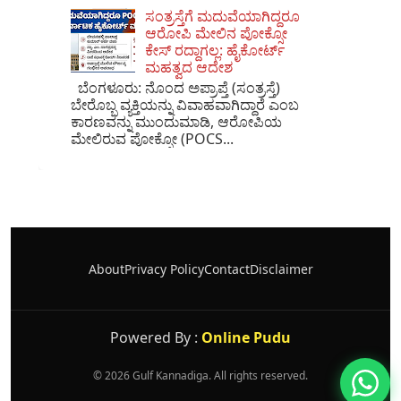
ಸಂತ್ರಸ್ತೆಗೆ ಮದುವೆಯಾಗಿದ್ದರೂ
ಆರೋಪಿ ಮೇಲಿನ ಪೋಕ್ಸೋ
ಕೇಸ್ ರದ್ದಾಗಲ್ಲ: ಹೈಕೋರ್ಟ್
ಮಹತ್ವದ ಆದೇಶ
ಬೆಂಗಳೂರು: ನೊಂದ ಅಪ್ರಾಪ್ತೆ (ಸಂತ್ರಸ್ತೆ)
ಬೇರೊಬ್ಬ ವ್ಯಕ್ತಿಯನ್ನು ವಿವಾಹವಾಗಿದ್ದಾರೆ ಎಂಬ
ಕಾರಣವನ್ನು ಮುಂದುಮಾಡಿ, ಆರೋಪಿಯ
ಮೇಲಿರುವ ಪೋಕ್ಸೋ (POCS...
About
Privacy Policy
Contact
Disclaimer
×
📢 ನಮ್ಮ WhatsApp ಗ್ರೂಪ್‌ಗೆ ಸೇರಿ — ತಕ್ಷಣದ
ಬ್ರೇಕಿಂಗ್ ನ್ಯೂಸ್ ಪಡೆಯಿರಿ!
ಗ್ರೂಪ್‌ಗೆ ಸೇರಿ
Powered By :
Online Pudu
©
2026
Gulf Kannadiga. All rights reserved.