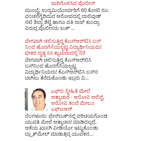
ಜಾರಿಗೊಳಿಸಿದ ಪೊಲೀಸ್
ಮುಂಬೈ: ಉದ್ಯಮಿಯೋರ್ವರಿಗೆ 60 ಕೋಟಿ ರೂ.
ವಂಚನೆಗೈದಿರುವ ಆರೋಪದಲ್ಲಿ ಬಾಲಿವುಡ್
ನಟಿ ಶಿಲ್ಪಾ ಶೆಟ್ಟಿ ಹಾಗೂ ಪತಿ ರಾಜ್ ಕುಂದ್ರಾ
ವಿರುದ್ಧ ಪೊಲೀಸರು ಲುಕ್ ...
ವೇಗವಾಗಿ ಚಲಿಸುತ್ತಿದ್ದ ಕೆಎಸ್​ಆರ್​ಟಿಸಿ ಬಸ್​
ನಿಂದ ಹೊರಗೆಸೆಯಲ್ಪಟ್ಟ ವಿದ್ಯಾರ್ಥಿನಿಯರು!
ಭೀಕರ ದೃಶ್ಯ ಸಿಸಿ ಕ್ಯಾಮರಾದಲ್ಲಿ ಸೆರೆ
ವೇಗವಾಗಿ ಚಲಿಸುತ್ತಿದ್ದ ಕೆಎಸ್‌ಆರ್‌ಟಿಸಿ
ಬಸ್‌ನಿಂದ ಹೊರಗೆಸೆಯಲ್ಪಟ್ಟ
ವಿದ್ಯಾರ್ಥಿನಿಯರು! ಕೆಎಸ್‌ಆರ್‌ಟಿಸಿ ಬಸ್‌ನ
ಬಾಗಿಲು ತೆರೆದುಕೊಂಡು ಇಬ್ಬರು ವಿ...
ಎಫ್‌ಬಿ ಸ್ನೇಹಿತೆ ಮೇಲೆ
ಅತ್ಯಾಚಾರ - ಆರೋಪಿ ಅರೆಸ್ಟ್,
ಆರೋಪಿ ತಂದೆ ಮೇಲೂ
ಎಫ್ಐಆರ್
ಬೆಂಗಳೂರು: ಫೇಸ್‌ಬುಕ್‌ನಲ್ಲಿ ಪರಿಚಯಗೊಂಡ
ಯುವತಿ ಮೇಲೆ ಅತ್ಯಾಚಾರ ಮಾಡಿದಲ್ಲದೆ,
ಆಕೆಯ ಖಾಸಗಿ ವೀಡಿಯೋ ಇಟ್ಟುಕೊಂಡು
ಬ್ಲ್ಯಾಕ್‌ಮೇಲ್ ಮಾಡುತ್ತಿದ್ದ ಯುವಕನ...