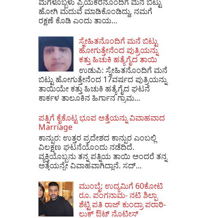
ಮಗಳೊಬ್ಬಳು ಪ್ರಿಯಕರನೊಂದಿಗೆ ಮನೆ ಬಿಟ್ಟು
ಹೋಗಿ ಮದುವೆ ಮಾಡಿಕೊಂಡಿದ್ದು, ನಮಗೆ
ರಕ್ಷಣೆ ಕೊಡಿ ಎಂದು ತಾಯ...
ಸ್ನೇಹಿತನೊಂದಿಗೆ ಮನೆ ಬಿಟ್ಟು
ಹೋಗುತ್ತೇನೆಂದ ಪುತ್ರಿಯನ್ನು
ಕತ್ತು ಹಿಚುಕಿ ಹತ್ಯೆಗೈದ ತಾಯಿ
ಉಡುಪಿ: ಸ್ನೇಹಿತನೊಂದಿಗೆ ಮನೆ
ಬಿಟ್ಟು ಹೋಗುತ್ತೇನೆಂದ 17ವರ್ಷದ ಪುತ್ರಿಯನ್ನು
ತಾಯಿಯೇ ಕತ್ತು ಹಿಚುಕಿ ಹತ್ಯೆಗೈದ ಘಟನೆ
ಕಾರ್ಕಳ ತಾಲೂಕಿನ ಹಿರ್ಗಾನ ಗ್ರಾಮ...
ಪತ್ನಿಗೆ ಕೈಕೊಟ್ಟ ಭೂಪ ಅತ್ತೆಯನ್ನು ವಿವಾಹವಾದ
Marriage
ಕಾನ್ಪುರ: ಉತ್ತರ ಪ್ರದೇಶದ ಕಾನ್ಪುರ ಎಂಬಲ್ಲಿ
ವಿಲಕ್ಷಣ ಘಟನೆಯೊಂದು ನಡೆದಿದೆ.
ವ್ಯಕ್ತಿಯೊಬ್ಬನು ತನ್ನ ಪತ್ನಿಯ ತಾಯಿ ಅಂದರೆ ತನ್ನ
ಅತ್ತೆಯನ್ನೇ ವಿವಾಹವಾಗಿದ್ದಾನೆ. ಸದ್...
ಮುಂಬೈ: ಉದ್ಯಮಿಗೆ 60ಕೋಟಿ
ರೂ. ಪಂಗನಾಮ- ನಟಿ ಶಿಲ್ಪಾ
ಶೆಟ್ಟಿ ಪತಿ ರಾಜ್ ಕುಂದ್ರಾ ಪರಾರಿ-
ಲುಕ್ ಔಟ್ ನೊಟೀಸ್