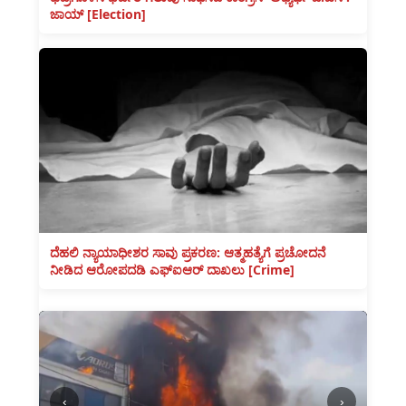
ಜಾಯ್ [Election]
ದೆಹಲಿ ನ್ಯಾಯಾಧೀಶರ ಸಾವು ಪ್ರಕರಣ: ಆತ್ಮಹತ್ಯೆಗೆ ಪ್ರಚೋದನೆ
ನೀಡಿದ ಆರೋಪದಡಿ ಎಫ್‌ಐಆರ್ ದಾಖಲು [Crime]
‹
›