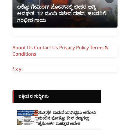
ಲಕ್ನೋ ಗೇಮಿಂಗ್ ಜೋನ್‌ನಲ್ಲಿ ಭೀಕರ ಅಗ್ನಿ
ಂಕ್
ಅವಘಡ: 12 ಮಂದಿ ಸಜೀವ ದಹನ, ಹಲವರಿಗೆ
ಪತ್
ಗಂಭೀರ ಗಾಯ
Ma
About Us
Contact Us
Privacy Policy
Terms &
Conditions
f
x
y
i
ಇತ್ತೀಚಿನ ಸುದ್ದಿಗಳು
ಸಂತ್ರಸ್ತೆಗೆ ಮದುವೆಯಾಗಿದ್ದರೂ ಆರೋಪಿ
ಮೇಲಿನ ಪೋಕ್ಸೋ ಕೇಸ್ ರದ್ದಾಗಲ್ಲ:
ಹೈಕೋರ್ಟ್ ಮಹತ್ವದ ಆದೇಶ