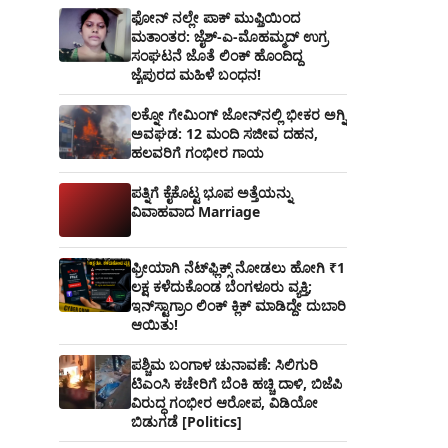
ಫೋನ್ ನಲ್ಲೇ ಪಾಕ್ ಮುಫ್ತಿಯಿಂದ
ಮತಾಂತರ: ಜೈಶ್-ಎ-ಮೊಹಮ್ಮದ್ ಉಗ್ರ
ಸಂಘಟನೆ ಜೊತೆ ಲಿಂಕ್ ಹೊಂದಿದ್ದ
ಜೈಪುರದ ಮಹಿಳೆ ಬಂಧನ!
ಲಕ್ನೋ ಗೇಮಿಂಗ್ ಜೋನ್‌ನಲ್ಲಿ ಭೀಕರ ಅಗ್ನಿ
ಅವಘಡ: 12 ಮಂದಿ ಸಜೀವ ದಹನ,
ಹಲವರಿಗೆ ಗಂಭೀರ ಗಾಯ
ಪತ್ನಿಗೆ ಕೈಕೊಟ್ಟ ಭೂಪ ಅತ್ತೆಯನ್ನು
ವಿವಾಹವಾದ Marriage
ಫ್ರೀಯಾಗಿ ನೆಟ್‌ಫ್ಲಿಕ್ಸ್ ನೋಡಲು ಹೋಗಿ ₹1
ಲಕ್ಷ ಕಳೆದುಕೊಂಡ ಬೆಂಗಳೂರು ವ್ಯಕ್ತಿ;
ಇನ್‌ಸ್ಟಾಗ್ರಾಂ ಲಿಂಕ್ ಕ್ಲಿಕ್ ಮಾಡಿದ್ದೇ ದುಬಾರಿ
ಆಯಿತು!
ಪಶ್ಚಿಮ ಬಂಗಾಳ ಚುನಾವಣೆ: ಸಿಲಿಗುರಿ
ಟಿಎಂಸಿ ಕಚೇರಿಗೆ ಬೆಂಕಿ ಹಚ್ಚಿ ದಾಳಿ, ಬಿಜೆಪಿ
ವಿರುದ್ಧ ಗಂಭೀರ ಆರೋಪ, ವಿಡಿಯೋ
ಬಿಡುಗಡೆ [Politics]