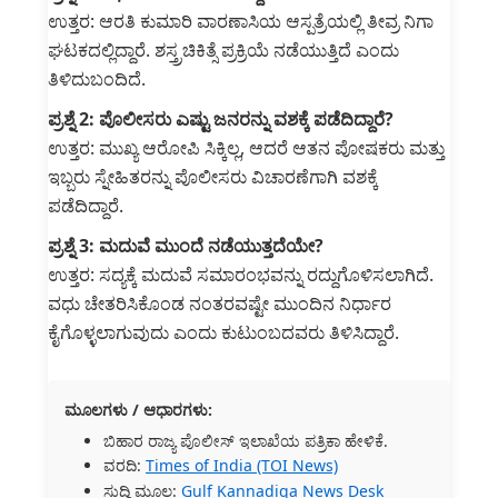
ಉತ್ತರ: ಆರತಿ ಕುಮಾರಿ ವಾರಣಾಸಿಯ ಆಸ್ಪತ್ರೆಯಲ್ಲಿ ತೀವ್ರ ನಿಗಾ
ಘಟಕದಲ್ಲಿದ್ದಾರೆ. ಶಸ್ತ್ರಚಿಕಿತ್ಸೆ ಪ್ರಕ್ರಿಯೆ ನಡೆಯುತ್ತಿದೆ ಎಂದು
ತಿಳಿದುಬಂದಿದೆ.
ಪ್ರಶ್ನೆ 2: ಪೊಲೀಸರು ಎಷ್ಟು ಜನರನ್ನು ವಶಕ್ಕೆ ಪಡೆದಿದ್ದಾರೆ?
ಉತ್ತರ: ಮುಖ್ಯ ಆರೋಪಿ ಸಿಕ್ಕಿಲ್ಲ, ಆದರೆ ಆತನ ಪೋಷಕರು ಮತ್ತು
ಇಬ್ಬರು ಸ್ನೇಹಿತರನ್ನು ಪೊಲೀಸರು ವಿಚಾರಣೆಗಾಗಿ ವಶಕ್ಕೆ
ಪಡೆದಿದ್ದಾರೆ.
ಪ್ರಶ್ನೆ 3: ಮದುವೆ ಮುಂದೆ ನಡೆಯುತ್ತದೆಯೇ?
ಉತ್ತರ: ಸದ್ಯಕ್ಕೆ ಮದುವೆ ಸಮಾರಂಭವನ್ನು ರದ್ದುಗೊಳಿಸಲಾಗಿದೆ.
ವಧು ಚೇತರಿಸಿಕೊಂಡ ನಂತರವಷ್ಟೇ ಮುಂದಿನ ನಿರ್ಧಾರ
ಕೈಗೊಳ್ಳಲಾಗುವುದು ಎಂದು ಕುಟುಂಬದವರು ತಿಳಿಸಿದ್ದಾರೆ.
ಮೂಲಗಳು / ಆಧಾರಗಳು:
ಬಿಹಾರ ರಾಜ್ಯ ಪೊಲೀಸ್ ಇಲಾಖೆಯ ಪತ್ರಿಕಾ ಹೇಳಿಕೆ.
ವರದಿ:
Times of India (TOI News)
ಸುದ್ದಿ ಮೂಲ:
Gulf Kannadiga News Desk