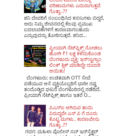
ಪರಿಣಾಮಗಳು ಎದುರಾಗುತ್ತವೆ
ಗೊತ್ತಾ..??
ಶನಿ ದೇವರಿಗೆ ಸಂಬಂಧಿಸಿದ ಕನಸುಗಳು ಬಿದ್ದರೆ,
ಅದು ನಿಮ್ಮ ಜೀವನದಲ್ಲಿ ಕೆಲವು ಪ್ರಮುಖ
ಬದಲಾವಣೆಗಳಿಗೆ ಕಾರಣವಾಗಬಹುದು
ಎನ್ನುವುದನ್ನು ತೋರಿಸುತ್ತದೆ. ಶನಿದ...
ಫ್ರೀಯಾಗಿ ನೆಟ್‌ಫ್ಲಿಕ್ಸ್ ನೋಡಲು
ಹೋಗಿ ₹1 ಲಕ್ಷ ಕಳೆದುಕೊಂಡ
ಬೆಂಗಳೂರು ವ್ಯಕ್ತಿ; ಇನ್‌ಸ್ಟಾಗ್ರಾಂ
ಲಿಂಕ್ ಕ್ಲಿಕ್ ಮಾಡಿದ್ದೇ ದುಬಾರಿ
ಆಯಿತು!
ಬೆಂಗಳೂರು: ಉಚಿತವಾಗಿ OTT ಸೇವೆ
ಪಡೆಯುವ ಆಸೆ ವ್ಯಕ್ತಿಯೊಬ್ಬರಿಗೆ ಭಾರೀ ನಷ್ಟ
ತಂದೊಡ್ಡಿದ ಘಟನೆ ಬೆಂಗಳೂರಿನಲ್ಲಿ ನಡೆದಿದೆ.
ಫ್ರೀಯಾಗಿ ನೆಟ್‌ಫ್ಲಿಕ್ಸ್ ಹಾಗೂ ಇತರೆ O...
ಪಿಎಸ್​ಐ ಆಗಿರುವ ತಾಯಿ
ವಿರುದ್ಧವೇ ಎಸ್ ಪಿ ಗೆ ದೂರು
ಕೊಟ್ಟ ಮಗಳು.. ಕಾರಣವೇನು
ಗೊತ್ತಾ..??
ಗದಗ​: ಮಹಿಳಾ ಪೊಲೀಸ್​ ಸಬ್ ​ಇನ್​ಸ್ಪೆಕ್ಟರ್​