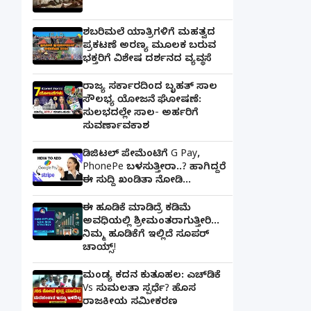
ಶಬರಿಮಲೆ ಯಾತ್ರಿಗಳಿಗೆ ಮಹತ್ವದ
ಪ್ರಕಟಣೆ ಅರಣ್ಯ ಮೂಲಕ ಬರುವ
ಭಕ್ತರಿಗೆ ವಿಶೇಷ ದರ್ಶನದ ವ್ಯವಸ್ಥೆ
ರಾಜ್ಯ ಸರ್ಕಾರದಿಂದ ಬೃಹತ್ ಸಾಲ
ಸೌಲಭ್ಯ ಯೋಜನೆ ಘೋಷಣೆ:
ಸುಲಭದಲ್ಲೇ ಸಾಲ- ಅರ್ಹರಿಗೆ
ಸುವರ್ಣಾವಕಾಶ
ಡಿಜಿಟಲ್ ಪೇಮೆಂಟಿಗೆ G Pay,
PhonePe ಬಳಸುತ್ತೀರಾ..? ಹಾಗಿದ್ದರೆ
ಈ ಸುದ್ದಿ ಖಂಡಿತಾ ನೋಡಿ...
ಈ ಹೂಡಿಕೆ ಮಾಡಿದ್ರೆ ಕಡಿಮೆ
ಅವಧಿಯಲ್ಲಿ ಶ್ರೀಮಂತರಾಗುತ್ತೀರಿ...
ನಿಮ್ಮ ಹೂಡಿಕೆಗೆ ಇಲ್ಲಿದೆ ಸೂಪರ್
ಚಾಯ್ಸ್‌!
ಮಂಡ್ಯ ಕದನ ಕುತೂಹಲ: ಎಚ್‌ಡಿಕೆ
Vs ಸುಮಲತಾ ಸ್ಪರ್ಧೆ? ಹೊಸ
ರಾಜಕೀಯ ಸಮೀಕರಣ