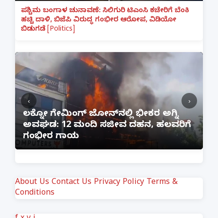
ಪಶ್ಚಿಮ ಬಂಗಾಳ ಚುನಾವಣೆ: ಸಿಲಿಗುರಿ ಟಿಎಂಸಿ ಕಚೇರಿಗೆ ಬೆಂಕಿ
ಹಚ್ಚಿ ದಾಳಿ, ಬಿಜೆಪಿ ವಿರುದ್ಧ ಗಂಭೀರ ಆರೋಪ, ವಿಡಿಯೋ
ಬಿಡುಗಡೆ [Politics]
‹
›
:
ಲಕ್ನೋ ಗೇಮಿಂಗ್ ಜೋನ್‌ನಲ್ಲಿ ಭೀಕರ ಅಗ್ನಿ
ಅವಘಡ: 12 ಮಂದಿ ಸಜೀವ ದಹನ, ಹಲವರಿಗೆ
ಪ
ಗಂಭೀರ ಗಾಯ
M
About Us
Contact Us
Privacy Policy
Terms &
Conditions