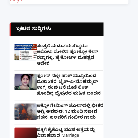
f
x
y
i
ಇತ್ತೀಚಿನ ಸುದ್ದಿಗಳು
ಸಂತ್ರಸ್ತೆಗೆ ಮದುವೆಯಾಗಿದ್ದರೂ
ಆರೋಪಿ ಮೇಲಿನ ಪೋಕ್ಸೋ ಕೇಸ್
ರದ್ದಾಗಲ್ಲ: ಹೈಕೋರ್ಟ್ ಮಹತ್ವದ
ಆದೇಶ
ಫೋನ್ ನಲ್ಲೇ ಪಾಕ್ ಮುಫ್ತಿಯಿಂದ
ಮತಾಂತರ: ಜೈಶ್-ಎ-ಮೊಹಮ್ಮದ್
ಉಗ್ರ ಸಂಘಟನೆ ಜೊತೆ ಲಿಂಕ್
ಹೊಂದಿದ್ದ ಜೈಪುರದ ಮಹಿಳೆ ಬಂಧನ!
ಲಕ್ನೋ ಗೇಮಿಂಗ್ ಜೋನ್‌ನಲ್ಲಿ ಭೀಕರ
ಅಗ್ನಿ ಅವಘಡ: 12 ಮಂದಿ ಸಜೀವ
ದಹನ, ಹಲವರಿಗೆ ಗಂಭೀರ ಗಾಯ
ಪತ್ನಿಗೆ ಕೈಕೊಟ್ಟ ಭೂಪ ಅತ್ತೆಯನ್ನು
ವಿವಾಹವಾದ Marriage