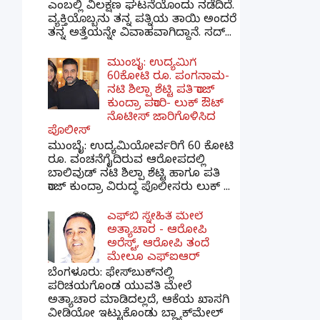
ಎಂಬಲ್ಲಿ ವಿಲಕ್ಷಣ ಘಟನೆಯೊಂದು ನಡೆದಿದೆ.
ವ್ಯಕ್ತಿಯೊಬ್ಬನು ತನ್ನ ಪತ್ನಿಯ ತಾಯಿ ಅಂದರೆ
ತನ್ನ ಅತ್ತೆಯನ್ನೇ ವಿವಾಹವಾಗಿದ್ದಾನೆ. ಸದ್...
ಮುಂಬೈ: ಉದ್ಯಮಿಗೆ
60ಕೋಟಿ ರೂ. ಪಂಗನಾಮ-
ನಟಿ ಶಿಲ್ಪಾ ಶೆಟ್ಟಿ ಪತಿ ರಾಜ್
ಕುಂದ್ರಾ ಪರಾರಿ- ಲುಕ್ ಔಟ್
ನೊಟೀಸ್ ಜಾರಿಗೊಳಿಸಿದ
ಪೊಲೀಸ್
ಮುಂಬೈ: ಉದ್ಯಮಿಯೋರ್ವರಿಗೆ 60 ಕೋಟಿ
ರೂ. ವಂಚನೆಗೈದಿರುವ ಆರೋಪದಲ್ಲಿ
ಬಾಲಿವುಡ್ ನಟಿ ಶಿಲ್ಪಾ ಶೆಟ್ಟಿ ಹಾಗೂ ಪತಿ
ರಾಜ್ ಕುಂದ್ರಾ ವಿರುದ್ಧ ಪೊಲೀಸರು ಲುಕ್ ...
ಎಫ್‌ಬಿ ಸ್ನೇಹಿತೆ ಮೇಲೆ
ಅತ್ಯಾಚಾರ - ಆರೋಪಿ
ಅರೆಸ್ಟ್, ಆರೋಪಿ ತಂದೆ
ಮೇಲೂ ಎಫ್ಐಆರ್
ಬೆಂಗಳೂರು: ಫೇಸ್‌ಬುಕ್‌ನಲ್ಲಿ
ಪರಿಚಯಗೊಂಡ ಯುವತಿ ಮೇಲೆ
ಅತ್ಯಾಚಾರ ಮಾಡಿದಲ್ಲದೆ, ಆಕೆಯ ಖಾಸಗಿ
ವೀಡಿಯೋ ಇಟ್ಟುಕೊಂಡು ಬ್ಲ್ಯಾಕ್‌ಮೇಲ್