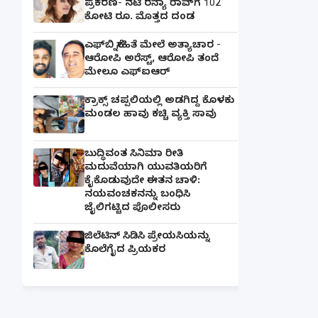
ಪ್ರಕರಣ- ನಟಿ ರನ್ಯಾ ರಾವ್‌ಗೆ 102
ಕೋಟಿ ರೂ. ಮೊತ್ತದ ದಂಡ
ಎಫ್‌ಬಿ ಸ್ನೇಹಿತೆ ಮೇಲೆ ಅತ್ಯಾಚಾರ -
ಆರೋಪಿ ಅರೆಸ್ಟ್, ಆರೋಪಿ ತಂದೆ
ಮೇಲೂ ಎಫ್ಐಆರ್
ಕ್ರಾಕ್ಸ್ ಚಪ್ಪಲಿಯಲ್ಲಿ ಅಡಗಿದ್ದ ಕೊಳಕು
ಮಂಡಲ ಹಾವು ಕಚ್ಚಿ ವ್ಯಕ್ತಿ ಸಾವು
ಬುದ್ಧಿವಂತ ಸಿನಿಮಾ ರೀತಿ
ಮದುವೆಯಾಗಿ ಯುವತಿಯರಿಗೆ
ಕೈಕೊಡುವುದೇ ಈತನ ಚಾಳಿ:
ನಯವಂಚಕನನ್ನು ಬಂಧಿಸಿ
ಜೈಲಿಗಟ್ಟಿದ ಪೊಲೀಸರು
ಜಿಲೆಟಿನ್ ಸಿಡಿಸಿ ಪ್ರೇಯಸಿಯನ್ನು
ಕೊಲೆಗೈದ ಪ್ರಿಯಕರ