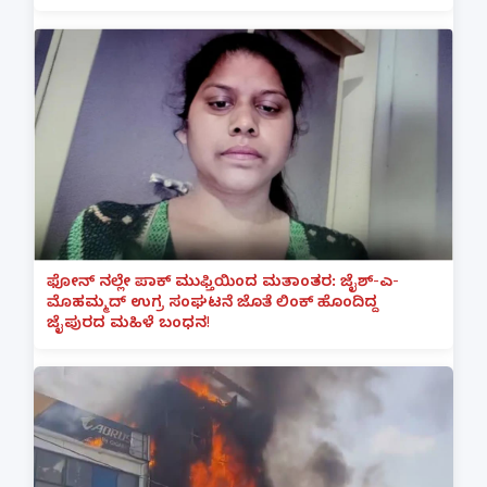
ಫೋನ್ ನಲ್ಲೇ ಪಾಕ್ ಮುಫ್ತಿಯಿಂದ ಮತಾಂತರ: ಜೈಶ್-ಎ-
ಮೊಹಮ್ಮದ್ ಉಗ್ರ ಸಂಘಟನೆ ಜೊತೆ ಲಿಂಕ್ ಹೊಂದಿದ್ದ
ಜೈಪುರದ ಮಹಿಳೆ ಬಂಧನ!