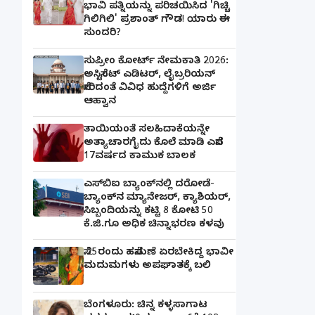
ಭಾವಿ ಪತ್ನಿಯನ್ನು ಪರಿಚಯಿಸಿದ 'ಗಿಚ್ಚಿ
ಗಿಲಿಗಿಲಿ' ಪ್ರಶಾಂತ್ ಗೌಡ! ಯಾರು ಈ
ಸುಂದರಿ?
ಸುಪ್ರೀಂ ಕೋರ್ಟ್ ನೇಮಕಾತಿ 2026:
ಅಸಿಸ್ಟೆಂಟ್ ಎಡಿಟರ್, ಲೈಬ್ರರಿಯನ್
ಸೇರಿದಂತೆ ವಿವಿಧ ಹುದ್ದೆಗಳಿಗೆ ಅರ್ಜಿ
ಆಹ್ವಾನ
ತಾಯಿಯಂತೆ ಸಲಹಿದಾಕೆಯನ್ನೇ
ಅತ್ಯಾಚಾರಗೈದು ಕೊಲೆ ಮಾಡಿ ಎಸೆದ
17ವರ್ಷದ ಕಾಮುಕ ಬಾಲಕ
ಎಸ್‌ಬಿಐ ಬ್ಯಾಂಕ್‌ನಲ್ಲಿ‌ ದರೋಡೆ-
ಬ್ಯಾಂಕ್​ನ ಮ್ಯಾನೇಜರ್‌, ಕ್ಯಾಶಿಯರ್‌,
ಸಿಬ್ಬಂದಿಯನ್ನು ಕಟ್ಟಿ 8 ಕೋಟಿ 50
ಕೆ.ಜಿ.ಗೂ ಅಧಿಕ ಚಿನ್ನಾಭರಣ ಕಳವು
ಸೆ.25ರಂದು ಹಸೆಮಣೆ ಏರಬೇಕಿದ್ದ ಭಾವೀ
ಮದುಮಗಳು ಅಪಘಾತಕ್ಕೆ ಬಲಿ
ಬೆಂಗಳೂರು: ಚಿನ್ನ ಕಳ್ಳಸಾಗಾಟ