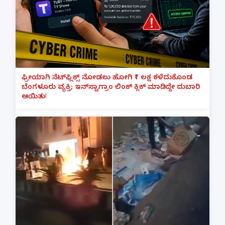
ಫ್ರೀಯಾಗಿ ನೆಟ್‌ಫ್ಲಿಕ್ಸ್ ನೋಡಲು ಹೋಗಿ ₹1 ಲಕ್ಷ ಕಳೆದುಕೊಂಡ
ಬೆಂಗಳೂರು ವ್ಯಕ್ತಿ; ಇನ್‌ಸ್ಟಾಗ್ರಾಂ ಲಿಂಕ್ ಕ್ಲಿಕ್ ಮಾಡಿದ್ದೇ ದುಬಾರಿ
ಆಯಿತು!