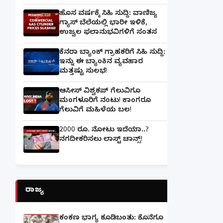
ಹೊಸ ವರ್ಷಕ್ಕೆ ಸಿಹಿ ಸುದ್ದಿ: ವಾಣಿಜ್ಯ
ಗ್ಯಾಸ್‌ ಬೆಲೆಯಲ್ಲಿ ಭಾರೀ ಇಳಿಕೆ,
ಉಜ್ವಲ ಫಲಾನುಭವಿಗಳಿಗೆ ಸಂತಸ
ಕೆನರಾ ಬ್ಯಾಂಕ್‌ ಗ್ರಾಹಕರಿಗೆ ಸಿಹಿ ಸುದ್ದಿ:
ಇನ್ನು ಈ ಬ್ಯಾಂಕಿನ ವ್ಯವಹಾರ
ಮತ್ತಷ್ಟು ಸುಲಭ!
ಆಸೀಸ್ ವಿಶ್ವಕಪ್ ಗೆಲುವಿಗೂ
ಮಂಗಳೂರಿಗೆ ನಂಟು! ಕಾಂಗರೂ
ಗೆಲುವಿಗೆ ಮಹಿಳೆಯ ಬಲ!
2000 ರೂ. ನೋಟು ಇದೆಯಾ..?
ನಗದೀಕರಿಸಲು ಲಾಸ್ಟ್‌ ಚಾನ್ಸ್‌!
ರಾಜ್ಯ
ಕಂಕಣ ಭಾಗ್ಯ ಕೂಡಿಬಂತು: ಕೊನೆಗೂ