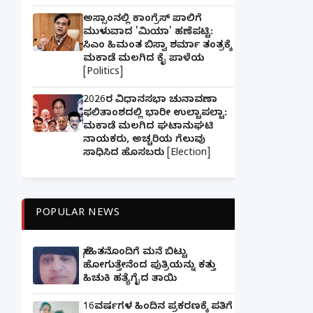
ಅಸ್ಸಾಂನಲ್ಲಿ ಕಾಂಗ್ರೆಸ್ ಪಾಲಿಗೆ
ಮುಳುವಾದ 'ಮಿಯಾ' ಹಣೆಪಟ್ಟಿ:
ಸಿಎಂ ಹಿಮಂತ ಬಿಸ್ವಾ ಶರ್ಮಾ ತಂತ್ರಕ್ಕೆ
ಮಕಾಡೆ ಮಲಗಿದ ಕೈ ಪಾಳೆಯ
[Politics]
2026ರ ವಿಧಾನಸಭಾ ಚುನಾವಣಾ
ಫಲಿತಾಂಶದಲ್ಲಿ ಭಾರೀ ಉಲ್ಟಾಪಲ್ಟಾ:
ಮಕಾಡೆ ಮಲಗಿದ ಘಟಾನುಘಟಿ
ನಾಯಕರು, ಅಚ್ಚರಿಯ ಗೆಲುವು
ಸಾಧಿಸಿದ ಹೊಸಬರು [Election]
POPULAR NEWS
ಸ್ನೇಹಿತನೊಂದಿಗೆ ಮನೆ ಬಿಟ್ಟು
ಹೋಗುತ್ತೇನೆಂದ ಪುತ್ರಿಯನ್ನು ಕತ್ತು
ಹಿಚುಕಿ ಹತ್ಯೆಗೈದ ತಾಯಿ
16ವರ್ಷಗಳ ಹಿಂದಿನ ಪ್ರಕರಣಕ್ಕೆ ಪತಿಗೆ