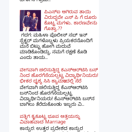
ಹಿರ್ಗಾನ ಗ್ರಾಮ...
ಪಿಎಸ್​ಐ ಆಗಿರುವ ತಾಯಿ
ವಿರುದ್ಧವೇ ಎಸ್ ಪಿ ಗೆ ದೂರು
ಕೊಟ್ಟ ಮಗಳು.. ಕಾರಣವೇನು
ಗೊತ್ತಾ..??
ಗದಗ​: ಮಹಿಳಾ ಪೊಲೀಸ್​ ಸಬ್ ​ಇನ್​
ಸ್ಪೆಕ್ಟರ್​ ಮಗಳೊಬ್ಬಳು ಪ್ರಿಯಕರನೊಂದಿಗೆ
ಮನೆ ಬಿಟ್ಟು ಹೋಗಿ ಮದುವೆ
ಮಾಡಿಕೊಂಡಿದ್ದು, ನಮಗೆ ರಕ್ಷಣೆ ಕೊಡಿ
ಎಂದು ತಾಯ...
ವೇಗವಾಗಿ ಚಲಿಸುತ್ತಿದ್ದ ಕೆಎಸ್​ಆರ್​ಟಿಸಿ ಬಸ್​
ನಿಂದ ಹೊರಗೆಸೆಯಲ್ಪಟ್ಟ ವಿದ್ಯಾರ್ಥಿನಿಯರು!
ಭೀಕರ ದೃಶ್ಯ ಸಿಸಿ ಕ್ಯಾಮರಾದಲ್ಲಿ ಸೆರೆ
ವೇಗವಾಗಿ ಚಲಿಸುತ್ತಿದ್ದ ಕೆಎಸ್‌ಆರ್‌ಟಿಸಿ
ಬಸ್‌ನಿಂದ ಹೊರಗೆಸೆಯಲ್ಪಟ್ಟ
ವಿದ್ಯಾರ್ಥಿನಿಯರು! ಕೆಎಸ್‌ಆರ್‌ಟಿಸಿ ಬಸ್‌ನ
ಬಾಗಿಲು ತೆರೆದುಕೊಂಡು ಇಬ್ಬರು ವಿ...
ಪತ್ನಿಗೆ ಕೈಕೊಟ್ಟ ಭೂಪ ಅತ್ತೆಯನ್ನು
ವಿವಾಹವಾದ Marriage
ಕಾನ್ಪುರ: ಉತ್ತರ ಪ್ರದೇಶದ ಕಾನ್ಪುರ