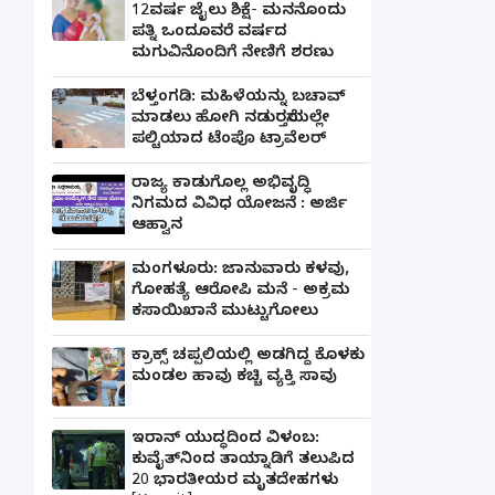
12ವರ್ಷ ಜೈಲು ಶಿಕ್ಷೆ- ಮನನೊಂದು
ಪತ್ನಿ ಒಂದೂವರೆ ವರ್ಷದ
ಮಗುವಿನೊಂದಿಗೆ ನೇಣಿಗೆ ಶರಣು
ಬೆಳ್ತಂಗಡಿ: ಮಹಿಳೆಯನ್ನು ಬಚಾವ್
ಮಾಡಲು ಹೋಗಿ ನಡುರಸ್ತೆಯಲ್ಲೇ
ಪಲ್ಟಿಯಾದ ಟೆಂಪೊ ಟ್ರಾವೆಲರ್
ರಾಜ್ಯ ಕಾಡುಗೊಲ್ಲ ಅಭಿವೃದ್ಧಿ
ನಿಗಮದ ವಿವಿಧ ಯೋಜನೆ : ಅರ್ಜಿ
ಆಹ್ವಾನ
ಮಂಗಳೂರು: ಜಾನುವಾರು ಕಳವು,
ಗೋಹತ್ಯೆ ಆರೋಪಿ ಮನೆ - ಅಕ್ರಮ
ಕಸಾಯಿಖಾನೆ ಮುಟ್ಟುಗೋಲು
ಕ್ರಾಕ್ಸ್ ಚಪ್ಪಲಿಯಲ್ಲಿ ಅಡಗಿದ್ದ ಕೊಳಕು
ಮಂಡಲ ಹಾವು ಕಚ್ಚಿ ವ್ಯಕ್ತಿ ಸಾವು
ಇರಾನ್ ಯುದ್ಧದಿಂದ ವಿಳಂಬ:
ಕುವೈತ್‌ನಿಂದ ತಾಯ್ನಾಡಿಗೆ ತಲುಪಿದ
20 ಭಾರತೀಯರ ಮೃತದೇಹಗಳು