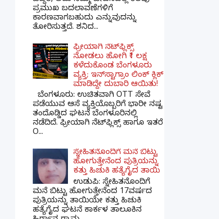
ಪ್ರಮುಖ ಬದಲಾವಣೆಗಳಿಗೆ
ಕಾರಣವಾಗಬಹುದು ಎನ್ನುವುದನ್ನು
ತೋರಿಸುತ್ತದೆ. ಶನಿದ...
ಫ್ರೀಯಾಗಿ ನೆಟ್‌ಫ್ಲಿಕ್ಸ್
ನೋಡಲು ಹೋಗಿ ₹1 ಲಕ್ಷ
ಕಳೆದುಕೊಂಡ ಬೆಂಗಳೂರು
ವ್ಯಕ್ತಿ; ಇನ್‌ಸ್ಟಾಗ್ರಾಂ ಲಿಂಕ್ ಕ್ಲಿಕ್
ಮಾಡಿದ್ದೇ ದುಬಾರಿ ಆಯಿತು!
ಬೆಂಗಳೂರು: ಉಚಿತವಾಗಿ OTT ಸೇವೆ
ಪಡೆಯುವ ಆಸೆ ವ್ಯಕ್ತಿಯೊಬ್ಬರಿಗೆ ಭಾರೀ ನಷ್ಟ
ತಂದೊಡ್ಡಿದ ಘಟನೆ ಬೆಂಗಳೂರಿನಲ್ಲಿ
ನಡೆದಿದೆ. ಫ್ರೀಯಾಗಿ ನೆಟ್‌ಫ್ಲಿಕ್ಸ್ ಹಾಗೂ ಇತರೆ
O...
ಸ್ನೇಹಿತನೊಂದಿಗೆ ಮನೆ ಬಿಟ್ಟು
ಹೋಗುತ್ತೇನೆಂದ ಪುತ್ರಿಯನ್ನು
ಕತ್ತು ಹಿಚುಕಿ ಹತ್ಯೆಗೈದ ತಾಯಿ
ಉಡುಪಿ: ಸ್ನೇಹಿತನೊಂದಿಗೆ
ಮನೆ ಬಿಟ್ಟು ಹೋಗುತ್ತೇನೆಂದ 17ವರ್ಷದ
ಪುತ್ರಿಯನ್ನು ತಾಯಿಯೇ ಕತ್ತು ಹಿಚುಕಿ
ಹತ್ಯೆಗೈದ ಘಟನೆ ಕಾರ್ಕಳ ತಾಲೂಕಿನ