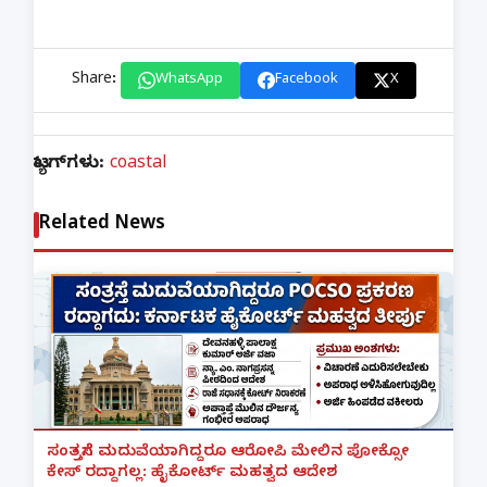
Share:
WhatsApp
Facebook
X
ಟ್ಯಾಗ್‌ಗಳು:
coastal
Related News
ಸಂತ್ರಸ್ತೆಗೆ ಮದುವೆಯಾಗಿದ್ದರೂ ಆರೋಪಿ ಮೇಲಿನ ಪೋಕ್ಸೋ
ಕೇಸ್ ರದ್ದಾಗಲ್ಲ: ಹೈಕೋರ್ಟ್ ಮಹತ್ವದ ಆದೇಶ