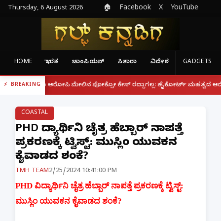
Thursday, 6 August 2026
🏠
Facebook
X
YouTube
HOME
ಭಾರತ
ಚಾಂಪಿಯನ್
ಸಿತಾರಾ
ವಿದೇಶ
GADGETS
|
ರೂ ಆರೋಪಿ ಮೇಲಿನ ಪೋಕ್ಸೋ ಕೇಸ್ ರದ್ದಾಗಲ್ಲ: ಹೈಕೋರ್ಟ್ ಮಹತ್ವದ ಆದೇಶ
ಫೋನ್ 
BREAKING
COASTAL
PHD ವಿದ್ಯಾರ್ಥಿನಿ ಚೈತ್ರ ಹೆಬ್ಬಾರ್ ನಾಪತ್ತೆ
ಪ್ರಕರಣಕ್ಕೆ ಟ್ವಿಸ್ಟ್: ಮುಸ್ಲಿಂ ಯುವಕನ
ಕೈವಾಡದ ಶಂಕೆ?
TMH TEAM
2/25/2024 10:41:00 PM
PHD ವಿದ್ಯಾರ್ಥಿನಿ ಚೈತ್ರ ಹೆಬ್ಬಾರ್ ನಾಪತ್ತೆ ಪ್ರಕರಣಕ್ಕೆ ಟ್ವಿಸ್ಟ್:
ಮುಸ್ಲಿಂ ಯುವಕನ ಕೈವಾಡದ ಶಂಕೆ?