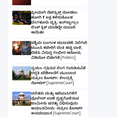
ಫ್ರೀಯಾಗಿ ನೆಟ್‌ಫ್ಲಿಕ್ಸ್ ನೋಡಲು
ಹೋಗಿ ₹1 ಲಕ್ಷ ಕಳೆದುಕೊಂಡ
ಬೆಂಗಳೂರು ವ್ಯಕ್ತಿ; ಇನ್‌ಸ್ಟಾಗ್ರಾಂ
ಲಿಂಕ್ ಕ್ಲಿಕ್ ಮಾಡಿದ್ದೇ ದುಬಾರಿ
ಆಯಿತು!
ಪಶ್ಚಿಮ ಬಂಗಾಳ ಚುನಾವಣೆ: ಸಿಲಿಗುರಿ
ಟಿಎಂಸಿ ಕಚೇರಿಗೆ ಬೆಂಕಿ ಹಚ್ಚಿ ದಾಳಿ,
ಬಿಜೆಪಿ ವಿರುದ್ಧ ಗಂಭೀರ ಆರೋಪ,
ವಿಡಿಯೋ ಬಿಡುಗಡೆ [Politics]
ಸ್ವಯಂ-ಗ್ರಹಿಸಿದ ಲಿಂಗ ಗುರುತಿಸುವಿಕೆ
ರದ್ದತಿ ಪರಿಶೀಲನೆಗೆ ಮುಂದಾದ
ಸುಪ್ರೀಂ ಕೋರ್ಟ್: ಕೇಂದ್ರಕ್ಕೆ
ನೋಟಿಸ್ [SupremeCourt]
ದಲಿತರು ಮತ್ತು ಆದಿವಾಸಿಗಳಿಗೆ
ಪೊಲೀಸ್ ಠಾಣೆ ಸ್ವಚ್ಛಗೊಳಿಸುವ
ಜಾಮೀನು ಷರತ್ತು ವಿಧಿಸುವುದು
ಅಮಾನವೀಯ: ಸುಪ್ರೀಂ ಕೋರ್ಟ್
ಅಸಮಾಧಾನ [SupremeCourt]