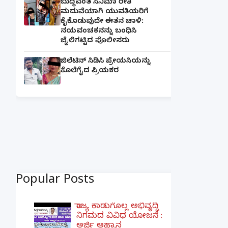
ಬುದ್ಧಿವಂತ ಸಿನಿಮಾ ರೀತಿ
ಮದುವೆಯಾಗಿ ಯುವತಿಯರಿಗೆ
ಕೈಕೊಡುವುದೇ ಈತನ ಚಾಳಿ:
ನಯವಂಚಕನನ್ನು ಬಂಧಿಸಿ
ಜೈಲಿಗಟ್ಟಿದ ಪೊಲೀಸರು
ಜಿಲೆಟಿನ್ ಸಿಡಿಸಿ ಪ್ರೇಯಸಿಯನ್ನು
ಕೊಲೆಗೈದ ಪ್ರಿಯಕರ
Popular Posts
ರಾಜ್ಯ ಕಾಡುಗೊಲ್ಲ ಅಭಿವೃದ್ಧಿ
ನಿಗಮದ ವಿವಿಧ ಯೋಜನೆ :
ಅರ್ಜಿ ಆಹ್ವಾನ