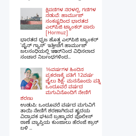
ಕ್ಷಿಪಣಿಗಳ ನೆರಳಲ್ಲಿ, ಗಣಿಗಳ
ನಡುವೆ: ಹಾರ್ಮುಜ್
ಸಂಕಷ್ಟದಿಂದ ಭಾರತದ
ಎಲ್‌ಪಿಜಿ ಟ್ಯಾಂಕರ್ ಪಾರು
[Hormuz]
ಭಾರತದ ಧ್ವಜ ಹೊತ್ತ ಎಲ್‌ಪಿಜಿ ಟ್ಯಾಂಕರ್
'ಪೈನ್ ಗ್ಯಾಸ್' ಇತ್ತೀಚೆಗೆ ಹಾರ್ಮುಜ್
ಜಲಸಂಧಿಯಲ್ಲಿ ಇರಾನ್‌ನಿಂದ ವಿಧಿಸಲಾದ
ಸಂಚಾರ ನಿರ್ಬಂಧಗಳಿಂದ...
16ವರ್ಷಗಳ ಹಿಂದಿನ
ಪ್ರಕರಣಕ್ಕೆ ಪತಿಗೆ 12ವರ್ಷ
ಜೈಲು ಶಿಕ್ಷೆ- ಮನನೊಂದು ಪತ್ನಿ
ಒಂದೂವರೆ ವರ್ಷದ
ಮಗುವಿನೊಂದಿಗೆ ನೇಣಿಗೆ
ಶರಣು
ಉಡುಪಿ: ಒಂದೂವರೆ ವರ್ಷದ ಮಗುವಿಗೆ
ತಾಯಿ ನೇಣಿಗೆ ಶರಣಾಗಿರುವ ಹೃದಯ
ವಿದ್ರಾವಕ ಘಟನೆ ಬ್ರಹ್ಮಾವರ ಪೊಲೀಸ್
ಠಾಣೆ ವ್ಯಾಪ್ತಿಯ ಕುಂಜಾಲು ಹೆರಂಜೆ ಕ್ರಾಸ್
ಬಳಿ ...