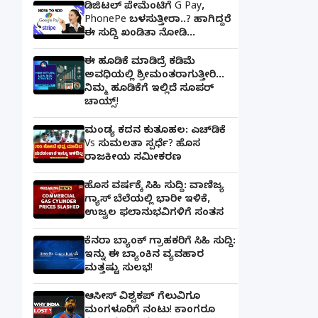
ಡಿಜಿಟಲ್ ಪೇಮೆಂಟಿಗೆ G Pay,
PhonePe ಬಳಸುತ್ತೀರಾ..? ಹಾಗಿದ್ದರೆ
ಈ ಸುದ್ದಿ ಖಂಡಿತಾ ನೋಡಿ...
ಈ ಹೂಡಿಕೆ ಮಾಡಿದ್ರೆ ಕಡಿಮೆ
ಅವಧಿಯಲ್ಲಿ ಶ್ರೀಮಂತರಾಗುತ್ತೀರಿ...
ನಿಮ್ಮ ಹೂಡಿಕೆಗೆ ಇಲ್ಲಿದೆ ಸೂಪರ್
ಚಾಯ್ಸ್‌!
ಮಂಡ್ಯ ಕದನ ಕುತೂಹಲ: ಎಚ್‌ಡಿಕೆ
Vs ಸುಮಲತಾ ಸ್ಪರ್ಧೆ? ಹೊಸ
ರಾಜಕೀಯ ಸಮೀಕರಣ
ಹೊಸ ವರ್ಷಕ್ಕೆ ಸಿಹಿ ಸುದ್ದಿ: ವಾಣಿಜ್ಯ
ಗ್ಯಾಸ್‌ ಬೆಲೆಯಲ್ಲಿ ಭಾರೀ ಇಳಿಕೆ,
ಉಜ್ವಲ ಫಲಾನುಭವಿಗಳಿಗೆ ಸಂತಸ
ಕೆನರಾ ಬ್ಯಾಂಕ್‌ ಗ್ರಾಹಕರಿಗೆ ಸಿಹಿ ಸುದ್ದಿ:
ಇನ್ನು ಈ ಬ್ಯಾಂಕಿನ ವ್ಯವಹಾರ
ಮತ್ತಷ್ಟು ಸುಲಭ!
ಆಸೀಸ್ ವಿಶ್ವಕಪ್ ಗೆಲುವಿಗೂ
ಮಂಗಳೂರಿಗೆ ನಂಟು! ಕಾಂಗರೂ