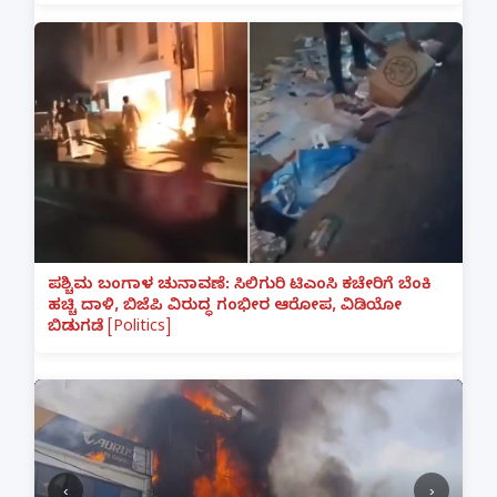
ಪಶ್ಚಿಮ ಬಂಗಾಳ ಚುನಾವಣೆ: ಸಿಲಿಗುರಿ ಟಿಎಂಸಿ ಕಚೇರಿಗೆ ಬೆಂಕಿ
ಹಚ್ಚಿ ದಾಳಿ, ಬಿಜೆಪಿ ವಿರುದ್ಧ ಗಂಭೀರ ಆರೋಪ, ವಿಡಿಯೋ
ಬಿಡುಗಡೆ [Politics]
‹
›