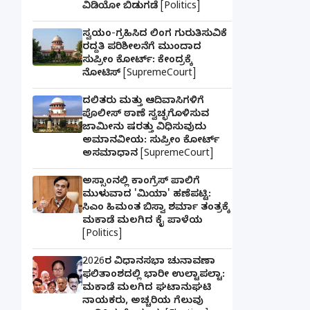
ವಿಡಿಯೋ ಬಿಡುಗಡೆ [Politics]
ಸ್ವಯಂ-ಗ್ರಹಿಸಿದ ಲಿಂಗ ಗುರುತಿಸುವಿಕೆ
ರದ್ದತಿ ಪರಿಶೀಲನೆಗೆ ಮುಂದಾದ
ಸುಪ್ರೀಂ ಕೋರ್ಟ್: ಕೇಂದ್ರಕ್ಕೆ
ನೋಟಿಸ್ [SupremeCourt]
ದಲಿತರು ಮತ್ತು ಆದಿವಾಸಿಗಳಿಗೆ
ಪೊಲೀಸ್ ಠಾಣೆ ಸ್ವಚ್ಛಗೊಳಿಸುವ
ಜಾಮೀನು ಷರತ್ತು ವಿಧಿಸುವುದು
ಅಮಾನವೀಯ: ಸುಪ್ರೀಂ ಕೋರ್ಟ್
ಅಸಮಾಧಾನ [SupremeCourt]
ಅಸ್ಸಾಂನಲ್ಲಿ ಕಾಂಗ್ರೆಸ್ ಪಾಲಿಗೆ
ಮುಳುವಾದ 'ಮಿಯಾ' ಹಣೆಪಟ್ಟಿ:
ಸಿಎಂ ಹಿಮಂತ ಬಿಸ್ವಾ ಶರ್ಮಾ ತಂತ್ರಕ್ಕೆ
ಮಕಾಡೆ ಮಲಗಿದ ಕೈ ಪಾಳೆಯ
[Politics]
2026ರ ವಿಧಾನಸಭಾ ಚುನಾವಣಾ
ಫಲಿತಾಂಶದಲ್ಲಿ ಭಾರೀ ಉಲ್ಟಾಪಲ್ಟಾ:
ಮಕಾಡೆ ಮಲಗಿದ ಘಟಾನುಘಟಿ
ನಾಯಕರು, ಅಚ್ಚರಿಯ ಗೆಲುವು