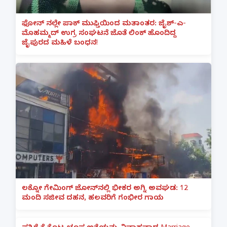
ಫೋನ್ ನಲ್ಲೇ ಪಾಕ್ ಮುಫ್ತಿಯಿಂದ ಮತಾಂತರ: ಜೈಶ್-ಎ-
ಮೊಹಮ್ಮದ್ ಉಗ್ರ ಸಂಘಟನೆ ಜೊತೆ ಲಿಂಕ್ ಹೊಂದಿದ್ದ
ಜೈಪುರದ ಮಹಿಳೆ ಬಂಧನ!
ಲಕ್ನೋ ಗೇಮಿಂಗ್ ಜೋನ್‌ನಲ್ಲಿ ಭೀಕರ ಅಗ್ನಿ ಅವಘಡ: 12
ಮಂದಿ ಸಜೀವ ದಹನ, ಹಲವರಿಗೆ ಗಂಭೀರ ಗಾಯ