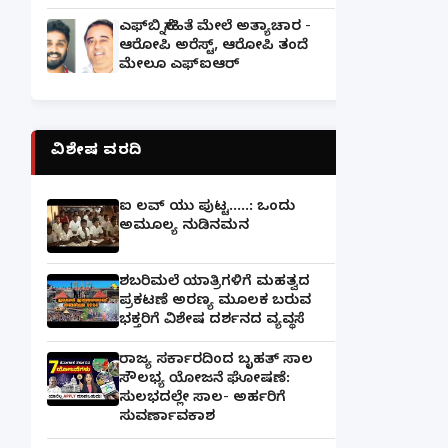
ಎಫ್‌ಬಿ ಸ್ನೇಹಿತೆ ಮೇಲೆ ಅತ್ಯಾಚಾರ -
ಆರೋಪಿ ಅರೆಸ್ಟ್, ಆರೋಪಿ ತಂದೆ
ಮೇಲೂ ಎಫ್ಐಆರ್
ವಿಶೇಷ ವರದಿ
ಐ ಲವ್ ಯು ಪುಟ್ಟ.....: ಒಂದು
ಅಮೂಲ್ಯ ನುಡಿನಮನ
ಶಬರಿಮಲೆ ಯಾತ್ರಿಗಳಿಗೆ ಮಹತ್ವದ
ಪ್ರಕಟಣೆ ಅರಣ್ಯ ಮೂಲಕ ಬರುವ
ಭಕ್ತರಿಗೆ ವಿಶೇಷ ದರ್ಶನದ ವ್ಯವಸ್ಥೆ
ರಾಜ್ಯ ಸರ್ಕಾರದಿಂದ ಬೃಹತ್ ಸಾಲ
ಸೌಲಭ್ಯ ಯೋಜನೆ ಘೋಷಣೆ:
ಸುಲಭದಲ್ಲೇ ಸಾಲ- ಅರ್ಹರಿಗೆ
ಸುವರ್ಣಾವಕಾಶ