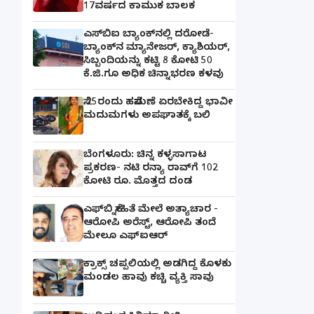
17ವರ್ಷದ ಕಾಮುಕ ಬಾಲಕ
ಎಸ್‌ಬಿಐ ಬ್ಯಾಂಕ್‌ನಲ್ಲಿ‌ ದರೋಡೆ-
ಬ್ಯಾಂಕ್​ನ ಮ್ಯಾನೇಜರ್‌, ಕ್ಯಾಶಿಯರ್‌,
ಸಿಬ್ಬಂದಿಯನ್ನು ಕಟ್ಟಿ 8 ಕೋಟಿ 50
ಕೆ.ಜಿ.ಗೂ ಅಧಿಕ ಚಿನ್ನಾಭರಣ ಕಳವು
ಸೆ.25ರಂದು ಹಸೆಮಣೆ ಏರಬೇಕಿದ್ದ ಭಾವೀ
ಮದುಮಗಳು ಅಪಘಾತಕ್ಕೆ ಬಲಿ
ಬೆಂಗಳೂರು: ಚಿನ್ನ ಕಳ್ಳಸಾಗಾಟ
ಪ್ರಕರಣ- ನಟಿ ರನ್ಯಾ ರಾವ್‌ಗೆ 102
ಕೋಟಿ ರೂ. ಮೊತ್ತದ ದಂಡ
ಎಫ್‌ಬಿ ಸ್ನೇಹಿತೆ ಮೇಲೆ ಅತ್ಯಾಚಾರ -
ಆರೋಪಿ ಅರೆಸ್ಟ್, ಆರೋಪಿ ತಂದೆ
ಮೇಲೂ ಎಫ್ಐಆರ್
ಕ್ರಾಕ್ಸ್ ಚಪ್ಪಲಿಯಲ್ಲಿ ಅಡಗಿದ್ದ ಕೊಳಕು
ಮಂಡಲ ಹಾವು ಕಚ್ಚಿ ವ್ಯಕ್ತಿ ಸಾವು