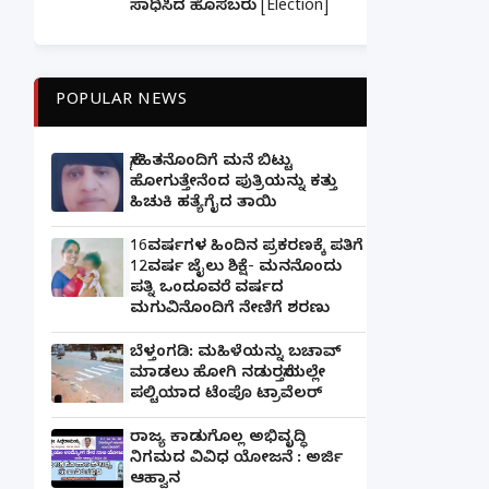
ಸಾಧಿಸಿದ ಹೊಸಬರು [Election]
POPULAR NEWS
ಸ್ನೇಹಿತನೊಂದಿಗೆ ಮನೆ ಬಿಟ್ಟು
ಹೋಗುತ್ತೇನೆಂದ ಪುತ್ರಿಯನ್ನು ಕತ್ತು
ಹಿಚುಕಿ ಹತ್ಯೆಗೈದ ತಾಯಿ
16ವರ್ಷಗಳ ಹಿಂದಿನ ಪ್ರಕರಣಕ್ಕೆ ಪತಿಗೆ
12ವರ್ಷ ಜೈಲು ಶಿಕ್ಷೆ- ಮನನೊಂದು
ಪತ್ನಿ ಒಂದೂವರೆ ವರ್ಷದ
ಮಗುವಿನೊಂದಿಗೆ ನೇಣಿಗೆ ಶರಣು
ಬೆಳ್ತಂಗಡಿ: ಮಹಿಳೆಯನ್ನು ಬಚಾವ್
ಮಾಡಲು ಹೋಗಿ ನಡುರಸ್ತೆಯಲ್ಲೇ
ಪಲ್ಟಿಯಾದ ಟೆಂಪೊ ಟ್ರಾವೆಲರ್
ರಾಜ್ಯ ಕಾಡುಗೊಲ್ಲ ಅಭಿವೃದ್ಧಿ
ನಿಗಮದ ವಿವಿಧ ಯೋಜನೆ : ಅರ್ಜಿ
ಆಹ್ವಾನ