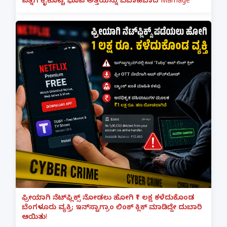
ಪತ್ನಿಗೆ ಕೈಕೊಟ್ಟ ಭೂಪ ಅತ್ತೆಯನ್ನು ವಿವಾಹವಾದ Marriage
ಫ್ರೀಯಾಗಿ ನೆಟ್‌ಫ್ಲಿಕ್ಸ್ ನೋಡಲು ಹೋಗಿ ₹1 ಲಕ್ಷ ಕಳೆದುಕೊಂಡ
ಬೆಂಗಳೂರು ವ್ಯಕ್ತಿ; ಇನ್‌ಸ್ಟಾಗ್ರಾಂ ಲಿಂಕ್ ಕ್ಲಿಕ್ ಮಾಡಿದ್ದೇ ದುಬಾರಿ
ಆಯಿತು!