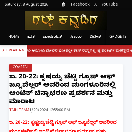
Saturday, 8 August 2026
🏠
Facebook
X
YouTube
HOME
ಭಾರತ
ಚಾಂಪಿಯನ್
ಸಿತಾರಾ
ವಿದೇಶ
GADGETS
|
ದ್ದರೂ ಆರೋಪಿ ಮೇಲಿನ ಪೋಕ್ಸೋ ಕೇಸ್ ರದ್ದಾಗಲ್ಲ: ಹೈಕೋರ್ಟ್ ಮಹತ್ವದ ಆದೇಶ
ಫೋನ
BREAKING
COASTAL
ಜ. 20-22: ಕೃಷ್ಣಯ್ಯ ಚೆಟ್ಟಿ ಗ್ರೂಪ್ ಆಫ್
ಜ್ಯೂವೆಲ್ಲರ್ ಅವರಿಂದ ಮಂಗಳೂರಿನಲ್ಲಿ
ಆಂಟಿಕ್ ಚಿನ್ನಾಭರಣ ಪ್ರದರ್ಶನ ಮತ್ತು
ಮಾರಾಟ
TMH TEAM
1/20/2024 12:55:00 PM
ಜ. 20-22: ಕೃಷ್ಣಯ್ಯ ಚೆಟ್ಟಿ ಗ್ರೂಪ್ ಆಫ್ ಜ್ಯೂವೆಲ್ಲರ್ ಅವರಿಂದ
ಮಂಗಳೂರಿನಲ್ಲಿ ಆಂಟಿಕ್ ಚಿನ್ನಾಭರಣ ಪ್ರದರ್ಶನ ಮತ್ತು