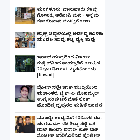
ಮಂಗಳೂರು: ಜಾನುವಾರು ಕಳವು,
ಗೋಹತ್ಯೆ ಆರೋಪಿ ಮನೆ - ಅಕ್ರಮ
ಕಸಾಯಿಖಾನೆ ಮುಟ್ಟುಗೋಲು
ಕ್ರಾಕ್ಸ್ ಚಪ್ಪಲಿಯಲ್ಲಿ ಅಡಗಿದ್ದ ಕೊಳಕು
ಮಂಡಲ ಹಾವು ಕಚ್ಚಿ ವ್ಯಕ್ತಿ ಸಾವು
ಇರಾನ್ ಯುದ್ಧದಿಂದ ವಿಳಂಬ:
ಕುವೈತ್‌ನಿಂದ ತಾಯ್ನಾಡಿಗೆ ತಲುಪಿದ
20 ಭಾರತೀಯರ ಮೃತದೇಹಗಳು
[Kuwait]
ಫೋನ್ ನಲ್ಲೇ ಪಾಕ್ ಮುಫ್ತಿಯಿಂದ
ಮತಾಂತರ: ಜೈಶ್-ಎ-ಮೊಹಮ್ಮದ್
ಉಗ್ರ ಸಂಘಟನೆ ಜೊತೆ ಲಿಂಕ್
ಹೊಂದಿದ್ದ ಜೈಪುರದ ಮಹಿಳೆ ಬಂಧನ!
ಮುಂಬೈ: ಉದ್ಯಮಿಗೆ 60ಕೋಟಿ ರೂ.
ಪಂಗನಾಮ- ನಟಿ ಶಿಲ್ಪಾ ಶೆಟ್ಟಿ ಪತಿ
ರಾಜ್ ಕುಂದ್ರಾ ಪರಾರಿ- ಲುಕ್ ಔಟ್
ನೊಟೀಸ್ ಜಾರಿಗೊಳಿಸಿದ ಪೊಲೀಸ್