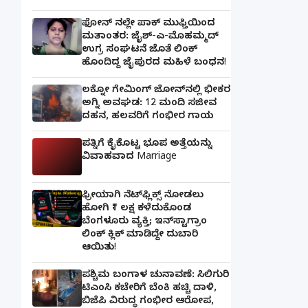
ಫೋನ್ ನಲ್ಲೇ ಪಾಕ್ ಮುಫ್ತಿಯಿಂದ
ಮತಾಂತರ: ಜೈಶ್-ಎ-ಮೊಹಮ್ಮದ್
ಉಗ್ರ ಸಂಘಟನೆ ಜೊತೆ ಲಿಂಕ್
ಹೊಂದಿದ್ದ ಜೈಪುರದ ಮಹಿಳೆ ಬಂಧನ!
ಲಕ್ನೋ ಗೇಮಿಂಗ್ ಜೋನ್‌ನಲ್ಲಿ ಭೀಕರ
ಅಗ್ನಿ ಅವಘಡ: 12 ಮಂದಿ ಸಜೀವ
ದಹನ, ಹಲವರಿಗೆ ಗಂಭೀರ ಗಾಯ
ಪತ್ನಿಗೆ ಕೈಕೊಟ್ಟ ಭೂಪ ಅತ್ತೆಯನ್ನು
ವಿವಾಹವಾದ Marriage
ಫ್ರೀಯಾಗಿ ನೆಟ್‌ಫ್ಲಿಕ್ಸ್ ನೋಡಲು
ಹೋಗಿ ₹1 ಲಕ್ಷ ಕಳೆದುಕೊಂಡ
ಬೆಂಗಳೂರು ವ್ಯಕ್ತಿ; ಇನ್‌ಸ್ಟಾಗ್ರಾಂ
ಲಿಂಕ್ ಕ್ಲಿಕ್ ಮಾಡಿದ್ದೇ ದುಬಾರಿ
ಆಯಿತು!
ಪಶ್ಚಿಮ ಬಂಗಾಳ ಚುನಾವಣೆ: ಸಿಲಿಗುರಿ
ಟಿಎಂಸಿ ಕಚೇರಿಗೆ ಬೆಂಕಿ ಹಚ್ಚಿ ದಾಳಿ,
ಬಿಜೆಪಿ ವಿರುದ್ಧ ಗಂಭೀರ ಆರೋಪ,