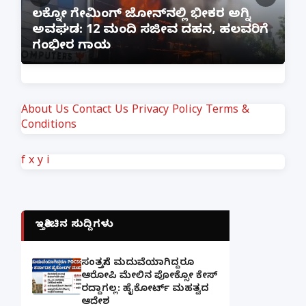
:
ಲಕ್ನೋ ಗೇಮಿಂಗ್ ಜೋನ್‌ನಲ್ಲಿ ಭೀಕರ ಅಗ್ನಿ
ಅವಘಡ: 12 ಮಂದಿ ಸಜೀವ ದಹನ, ಹಲವರಿಗೆ
ಪ
ಗಂಭೀರ ಗಾಯ
M
About Us
Contact Us
Privacy Policy
Terms &
Conditions
f
x
y
i
ಇತ್ತೀಚಿನ ಸುದ್ದಿಗಳು
ಸಂತ್ರಸ್ತೆಗೆ ಮದುವೆಯಾಗಿದ್ದರೂ
ಆರೋಪಿ ಮೇಲಿನ ಪೋಕ್ಸೋ ಕೇಸ್
ರದ್ದಾಗಲ್ಲ: ಹೈಕೋರ್ಟ್ ಮಹತ್ವದ
ಆದೇಶ