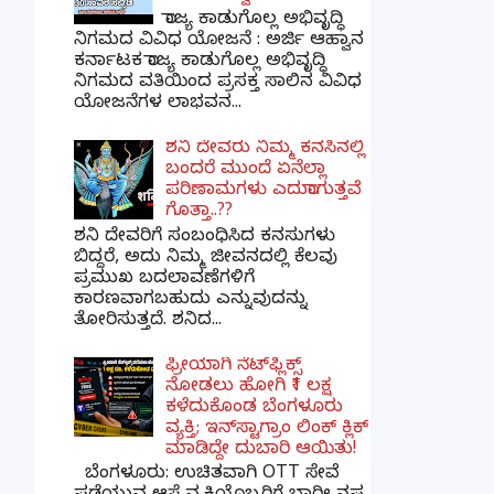
ರಾಜ್ಯ ಕಾಡುಗೊಲ್ಲ ಅಭಿವೃದ್ಧಿ
ನಿಗಮದ ವಿವಿಧ ಯೋಜನೆ : ಅರ್ಜಿ ಆಹ್ವಾನ
ಕರ್ನಾಟಕ ರಾಜ್ಯ ಕಾಡುಗೊಲ್ಲ ಅಭಿವೃದ್ಧಿ
ನಿಗಮದ ವತಿಯಿಂದ ಪ್ರಸಕ್ತ ಸಾಲಿನ ವಿವಿಧ
ಯೋಜನೆಗಳ ಲಾಭವನ...
ಶನಿ ದೇವರು ನಿಮ್ಮ ಕನಸಿನಲ್ಲಿ
ಬಂದರೆ ಮುಂದೆ ಏನೆಲ್ಲಾ
ಪರಿಣಾಮಗಳು ಎದುರಾಗುತ್ತವೆ
ಗೊತ್ತಾ..??
ಶನಿ ದೇವರಿಗೆ ಸಂಬಂಧಿಸಿದ ಕನಸುಗಳು
ಬಿದ್ದರೆ, ಅದು ನಿಮ್ಮ ಜೀವನದಲ್ಲಿ ಕೆಲವು
ಪ್ರಮುಖ ಬದಲಾವಣೆಗಳಿಗೆ
ಕಾರಣವಾಗಬಹುದು ಎನ್ನುವುದನ್ನು
ತೋರಿಸುತ್ತದೆ. ಶನಿದ...
ಫ್ರೀಯಾಗಿ ನೆಟ್‌ಫ್ಲಿಕ್ಸ್
ನೋಡಲು ಹೋಗಿ ₹1 ಲಕ್ಷ
ಕಳೆದುಕೊಂಡ ಬೆಂಗಳೂರು
ವ್ಯಕ್ತಿ; ಇನ್‌ಸ್ಟಾಗ್ರಾಂ ಲಿಂಕ್ ಕ್ಲಿಕ್
ಮಾಡಿದ್ದೇ ದುಬಾರಿ ಆಯಿತು!
ಬೆಂಗಳೂರು: ಉಚಿತವಾಗಿ OTT ಸೇವೆ