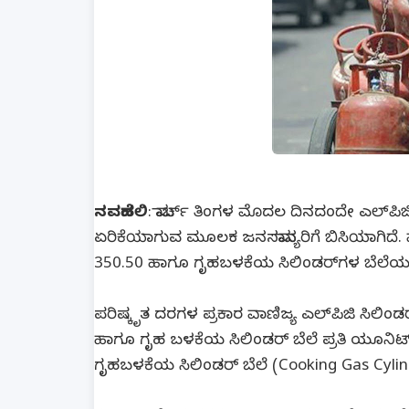
ನವದೆಹಲಿ
: ಮಾರ್ಚ್ ತಿಂಗಳ ಮೊದಲ ದಿನದಂದೇ ಎಲ್‍ಪಿಜಿ ಸ
ಏರಿಕೆಯಾಗುವ ಮೂಲಕ ಜನಸಮಾನ್ಯರಿಗೆ ಬಿಸಿಯಾಗಿದೆ. ವಾ
350.50 ಹಾಗೂ ಗೃಹಬಳಕೆಯ ಸಿಲಿಂಡರ್‌ಗಳ ಬೆಲೆಯನ್ನು ಪ
ಪರಿಷ್ಕೃತ ದರಗಳ ಪ್ರಕಾರ ವಾಣಿಜ್ಯ ಎಲ್‍ಪಿಜಿ ಸಿಲಿಂಡರ
ಹಾಗೂ ಗೃಹ ಬಳಕೆಯ ಸಿಲಿಂಡರ್ ಬೆಲೆ ಪ್ರತಿ ಯೂನಿಟ್‍
ಗೃಹಬಳಕೆಯ ಸಿಲಿಂಡರ್ ಬೆಲೆ (Cooking Gas Cylind