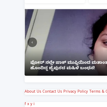
‹
ೆ ಲಿಂಕ್
ಲಕ್ನೋ ಗೇಮಿಂಗ್ ಜೋನ್‌ನಲ್ಲಿ ಭೀಕರ ಅ
ಗಾಯ
About Us
Contact Us
Privacy Policy
Terms & C
f
x
y
i