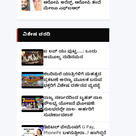
ಆರೋಪಿ ಅರೆಸ್ಟ್, ಆರೋಪಿ ತಂದೆ
ಮೇಲೂ ಎಫ್ಐಆರ್
ವಿಶೇಷ ವರದಿ
ಐ ಲವ್ ಯು ಪುಟ್ಟ.....: ಒಂದು
ಅಮೂಲ್ಯ ನುಡಿನಮನ
ಶಬರಿಮಲೆ ಯಾತ್ರಿಗಳಿಗೆ ಮಹತ್ವದ
ಪ್ರಕಟಣೆ ಅರಣ್ಯ ಮೂಲಕ ಬರುವ
ಭಕ್ತರಿಗೆ ವಿಶೇಷ ದರ್ಶನದ ವ್ಯವಸ್ಥೆ
ರಾಜ್ಯ ಸರ್ಕಾರದಿಂದ ಬೃಹತ್ ಸಾಲ
ಸೌಲಭ್ಯ ಯೋಜನೆ ಘೋಷಣೆ:
ಸುಲಭದಲ್ಲೇ ಸಾಲ- ಅರ್ಹರಿಗೆ
ಸುವರ್ಣಾವಕಾಶ
ಡಿಜಿಟಲ್ ಪೇಮೆಂಟಿಗೆ G Pay,
PhonePe ಬಳಸುತ್ತೀರಾ..? ಹಾಗಿದ್ದರೆ