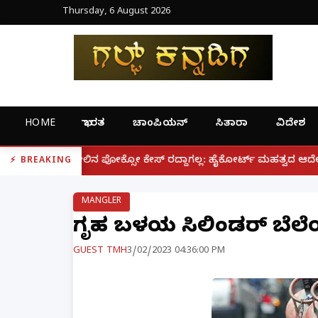
Thursday, 6 August 2026
HOME
ಭಾರತ
ಚಾಂಪಿಯನ್
ಸಿತಾರಾ
ವಿದೇಶ
|
ಕ್ಸೋ ಕೇಸ್ ರದ್ದಾಗಲ್ಲ: ಹೈಕೋರ್ಟ್ ಮಹತ್ವದ ಆದೇಶ
ಫೋನ್ ನಲ
BREAKING
MANGLER
ಗೃಹ ಬಳಕೆಯ ಸಿಲಿಂಡರ್ ಬೆಲೆಯಲ
GUEST TMH
3/02/2023 04:36:00 PM