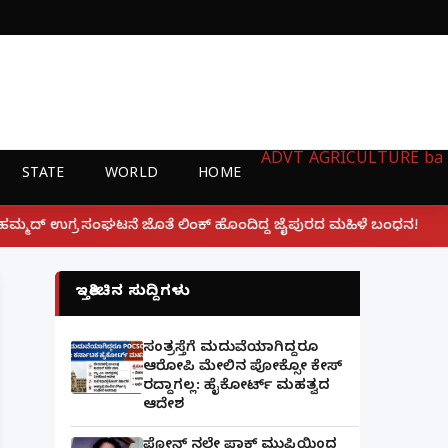
ADVT
AGRICULTURE
ba
STATE
WORLD
HOME
|
 ಲಿಂಕ್ ಹೊಂದಿದ್ದ ಜೈಪುರದ ಮಹಿಳೆ ಬಂಧನ!
ಲಕ್ನೋ ಗೇಮಿಂಗ
ಇತ್ತೀಚಿನ ಸುದ್ದಿಗಳು
ಸಂತ್ರಸ್ತೆಗೆ ಮದುವೆಯಾಗಿದ್ದರೂ
ಆರೋಪಿ ಮೇಲಿನ ಪೋಕ್ಸೋ ಕೇಸ್
ರದ್ದಾಗಲ್ಲ: ಹೈಕೋರ್ಟ್ ಮಹತ್ವದ
ಆದೇಶ
ಫೋನ್ ನಲ್ಲೇ ಪಾಕ್ ಮುಫ್ತಿಯಿಂದ