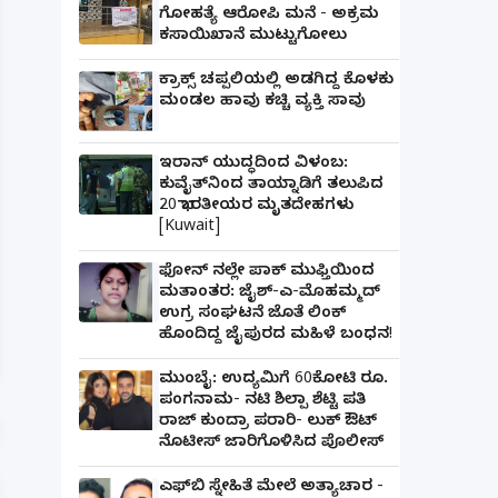
ಗೋಹತ್ಯೆ ಆರೋಪಿ ಮನೆ - ಅಕ್ರಮ
ಕಸಾಯಿಖಾನೆ ಮುಟ್ಟುಗೋಲು
ಕ್ರಾಕ್ಸ್ ಚಪ್ಪಲಿಯಲ್ಲಿ ಅಡಗಿದ್ದ ಕೊಳಕು
ಮಂಡಲ ಹಾವು ಕಚ್ಚಿ ವ್ಯಕ್ತಿ ಸಾವು
ಇರಾನ್ ಯುದ್ಧದಿಂದ ವಿಳಂಬ:
ಕುವೈತ್‌ನಿಂದ ತಾಯ್ನಾಡಿಗೆ ತಲುಪಿದ
20 ಭಾರತೀಯರ ಮೃತದೇಹಗಳು
[Kuwait]
ಫೋನ್ ನಲ್ಲೇ ಪಾಕ್ ಮುಫ್ತಿಯಿಂದ
ಮತಾಂತರ: ಜೈಶ್-ಎ-ಮೊಹಮ್ಮದ್
ಉಗ್ರ ಸಂಘಟನೆ ಜೊತೆ ಲಿಂಕ್
ಪತ್ನಿಗೆ ಕೈಕೊಟ್ಟ ಭೂಪ ಅತ್ತೆಯನ್ನು ವಿವಾಹವಾದ Marriag
ಹೊಂದಿದ್ದ ಜೈಪುರದ ಮಹಿಳೆ ಬಂಧನ!
ಮುಂಬೈ: ಉದ್ಯಮಿಗೆ 60ಕೋಟಿ ರೂ.
ಪಂಗನಾಮ- ನಟಿ ಶಿಲ್ಪಾ ಶೆಟ್ಟಿ ಪತಿ
ರಾಜ್ ಕುಂದ್ರಾ ಪರಾರಿ- ಲುಕ್ ಔಟ್
ನೊಟೀಸ್ ಜಾರಿಗೊಳಿಸಿದ ಪೊಲೀಸ್
ಎಫ್‌ಬಿ ಸ್ನೇಹಿತೆ ಮೇಲೆ ಅತ್ಯಾಚಾರ -