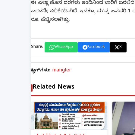
ಈ ಎಲ್ಲಾ ಹೊಸ ದರಗಳು ಇಂದಿನಿಂದ ಜಾರಿಗೆ ಬರಲಿದೆ. ಈ
ಎರಡನೇ ಏರಿಕೆಯಾಗಿದೆ. ಇದಕ್ಕೂ ಮುನ್ನ ಜನವರಿ 1 ರಂದ
ರೂ. ಹೆಚ್ಚಿಸಲಾಗಿತ್ತು.
Share:
WhatsApp
Facebook
X
ಟ್ಯಾಗ್‌ಗಳು:
mangler
Related News