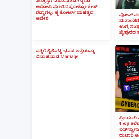
ಸಂತ್ರಸ್ತೆಗೆ ಮದುವೆಯಾಗಿದ್ದರೂ
ಆರೋಪಿ ಮೇಲಿನ ಪೋಕ್ಸೋ ಕೇಸ್
ರದ್ದಾಗಲ್ಲ: ಹೈಕೋರ್ಟ್ ಮಹತ್ವದ
ಫೋನ್ ನಲ್
ಆದೇಶ
ಮತಾಂತರ:
ಉಗ್ರ ಸಂಘ
ಜೈಪುರದ 
ಪತ್ನಿಗೆ ಕೈಕೊಟ್ಟ ಭೂಪ ಅತ್ತೆಯನ್ನು
ವಿವಾಹವಾದ Marriage
ಫ್ರೀಯಾಗಿ 
₹1 ಲಕ್ಷ ಕಳ
ಇನ್‌ಸ್ಟಾಗ್ರ
ದುಬಾರಿ ಆ