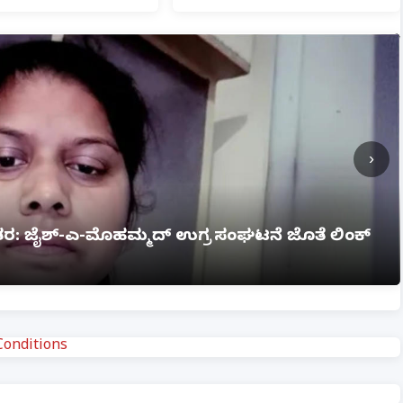
›
ಗ್ನಿ ಅವಘಡ: 12 ಮಂದಿ ಸಜೀವ ದಹನ, ಹಲವರಿಗೆ ಗಂಭೀರ
onditions