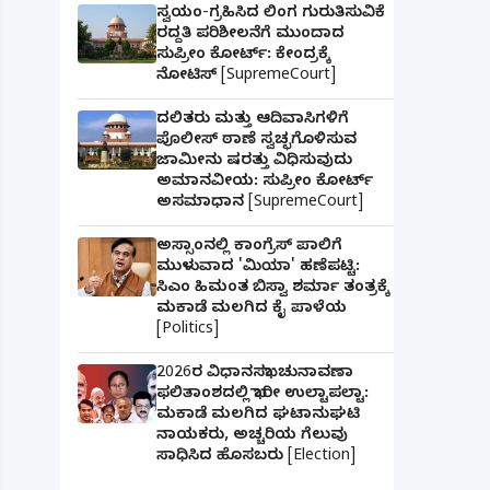
ಸ್ವಯಂ-ಗ್ರಹಿಸಿದ ಲಿಂಗ ಗುರುತಿಸುವಿಕೆ
ರದ್ದತಿ ಪರಿಶೀಲನೆಗೆ ಮುಂದಾದ
ಸುಪ್ರೀಂ ಕೋರ್ಟ್: ಕೇಂದ್ರಕ್ಕೆ
ನೋಟಿಸ್ [SupremeCourt]
ದಲಿತರು ಮತ್ತು ಆದಿವಾಸಿಗಳಿಗೆ
ಪೊಲೀಸ್ ಠಾಣೆ ಸ್ವಚ್ಛಗೊಳಿಸುವ
ಜಾಮೀನು ಷರತ್ತು ವಿಧಿಸುವುದು
ಅಮಾನವೀಯ: ಸುಪ್ರೀಂ ಕೋರ್ಟ್
ಅಸಮಾಧಾನ [SupremeCourt]
ಅಸ್ಸಾಂನಲ್ಲಿ ಕಾಂಗ್ರೆಸ್ ಪಾಲಿಗೆ
ಮುಳುವಾದ 'ಮಿಯಾ' ಹಣೆಪಟ್ಟಿ:
ಸಿಎಂ ಹಿಮಂತ ಬಿಸ್ವಾ ಶರ್ಮಾ ತಂತ್ರಕ್ಕೆ
ಮಕಾಡೆ ಮಲಗಿದ ಕೈ ಪಾಳೆಯ
[Politics]
2026ರ ವಿಧಾನಸಭಾ ಚುನಾವಣಾ
ಫಲಿತಾಂಶದಲ್ಲಿ ಭಾರೀ ಉಲ್ಟಾಪಲ್ಟಾ:
ಮಕಾಡೆ ಮಲಗಿದ ಘಟಾನುಘಟಿ
ನಾಯಕರು, ಅಚ್ಚರಿಯ ಗೆಲುವು
ಸಾಧಿಸಿದ ಹೊಸಬರು [Election]