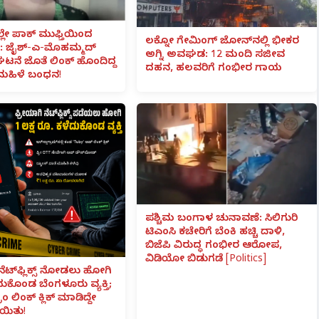
ಲೇ ಪಾಕ್ ಮುಫ್ತಿಯಿಂದ
ಲಕ್ನೋ ಗೇಮಿಂಗ್ ಜೋನ್‌ನಲ್ಲಿ ಭೀಕರ
 ಜೈಶ್-ಎ-ಮೊಹಮ್ಮದ್
ಅಗ್ನಿ ಅವಘಡ: 12 ಮಂದಿ ಸಜೀವ
ಟನೆ ಜೊತೆ ಲಿಂಕ್ ಹೊಂದಿದ್ದ
ದಹನ, ಹಲವರಿಗೆ ಗಂಭೀರ ಗಾಯ
ಮಹಿಳೆ ಬಂಧನ!
ಪಶ್ಚಿಮ ಬಂಗಾಳ ಚುನಾವಣೆ: ಸಿಲಿಗುರಿ
ಟಿಎಂಸಿ ಕಚೇರಿಗೆ ಬೆಂಕಿ ಹಚ್ಚಿ ದಾಳಿ,
ಬಿಜೆಪಿ ವಿರುದ್ಧ ಗಂಭೀರ ಆರೋಪ,
ವಿಡಿಯೋ ಬಿಡುಗಡೆ [Politics]
ನೆಟ್‌ಫ್ಲಿಕ್ಸ್ ನೋಡಲು ಹೋಗಿ
ೆದುಕೊಂಡ ಬೆಂಗಳೂರು ವ್ಯಕ್ತಿ;
ಾಂ ಲಿಂಕ್ ಕ್ಲಿಕ್ ಮಾಡಿದ್ದೇ
ಯಿತು!