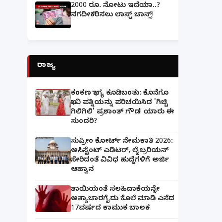
2000 ರೂ. ನೋಟು ಇದೆಯಾ..?
ನಗದೀಕರಿಸಲು ಲಾಸ್ಟ್‌ ಚಾನ್ಸ್‌!
ರಾಜ್ಯ
ಕಂಕಣ ಭಾಗ್ಯ ಕೂಡಿಬಂತು: ಕೊನೆಗೂ
ಭಾವಿ ಪತ್ನಿಯನ್ನು ಪರಿಚಯಿಸಿದ 'ಗಿಚ್ಚಿ
ಗಿಲಿಗಿಲಿ' ಪ್ರಶಾಂತ್ ಗೌಡ! ಯಾರು ಈ
ಸುಂದರಿ?
ಸುಪ್ರೀಂ ಕೋರ್ಟ್ ನೇಮಕಾತಿ 2026:
ಅಸಿಸ್ಟೆಂಟ್ ಎಡಿಟರ್, ಲೈಬ್ರರಿಯನ್
ಸೇರಿದಂತೆ ವಿವಿಧ ಹುದ್ದೆಗಳಿಗೆ ಅರ್ಜಿ
ಆಹ್ವಾನ
ತಾಯಿಯಂತೆ ಸಲಹಿದಾಕೆಯನ್ನೇ
ಅತ್ಯಾಚಾರಗೈದು ಕೊಲೆ ಮಾಡಿ ಎಸೆದ
17ವರ್ಷದ ಕಾಮುಕ ಬಾಲಕ