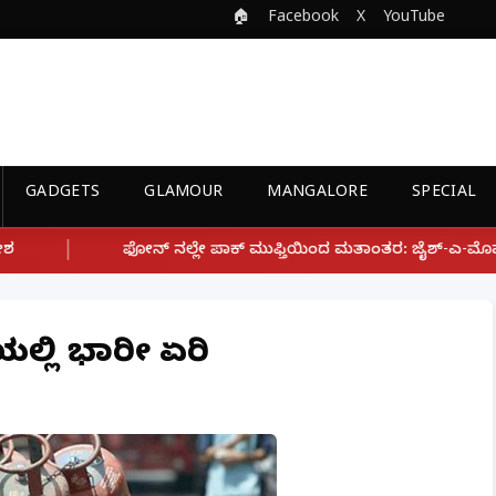
🏠
Facebook
X
YouTube
GADGETS
GLAMOUR
MANGALORE
SPECIAL
್ಲೇ ಪಾಕ್ ಮುಫ್ತಿಯಿಂದ ಮತಾಂತರ: ಜೈಶ್-ಎ-ಮೊಹಮ್ಮದ್ ಉಗ್ರ ಸಂಘಟನೆ ಜೊತೆ
್ಲಿ ಭಾರೀ ಏರಿಕೆ