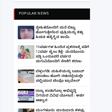
POPULAR NEWS
ಸ್ನೇಹಿತನೊಂದಿಗೆ ಮನೆ ಬಿಟ್ಟು
ಹೋಗುತ್ತೇನೆಂದ ಪುತ್ರಿಯನ್ನು ಕತ್ತು
ಹಿಚುಕಿ ಹತ್ಯೆಗೈದ ತಾಯಿ
16ವರ್ಷಗಳ ಹಿಂದಿನ ಪ್ರಕರಣಕ್ಕೆ ಪತಿಗೆ
12ವರ್ಷ ಜೈಲು ಶಿಕ್ಷೆ- ಮನನೊಂದು
ಪತ್ನಿ ಒಂದೂವರೆ ವರ್ಷದ
ಮಗುವಿನೊಂದಿಗೆ ನೇಣಿಗೆ ಶರಣು
ಬೆಳ್ತಂಗಡಿ: ಮಹಿಳೆಯನ್ನು ಬಚಾವ್
ಮಾಡಲು ಹೋಗಿ ನಡುರಸ್ತೆಯಲ್ಲೇ
ಪಲ್ಟಿಯಾದ ಟೆಂಪೊ ಟ್ರಾವೆಲರ್
ರಾಜ್ಯ ಕಾಡುಗೊಲ್ಲ ಅಭಿವೃದ್ಧಿ
ನಿಗಮದ ವಿವಿಧ ಯೋಜನೆ : ಅರ್ಜಿ
ಆಹ್ವಾನ
ಮಂಗಳೂರು: ಜಾನುವಾರು ಕಳವು,