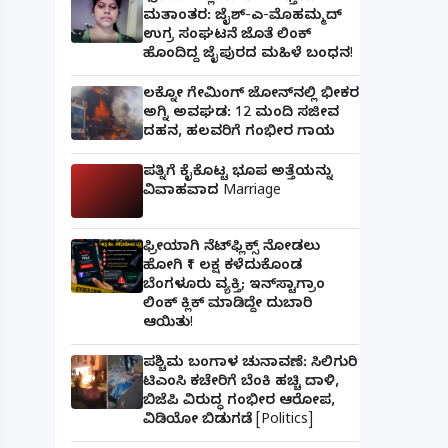
ಮತಾಂತರ: ಜೈಶ್-ಎ-ಮೊಹಮ್ಮದ್
ಉಗ್ರ ಸಂಘಟನೆ ಜೊತೆ ಲಿಂಕ್
ಹೊಂದಿದ್ದ ಜೈಪುರದ ಮಹಿಳೆ ಬಂಧನ!
ಲಕ್ನೋ ಗೇಮಿಂಗ್ ಜೋನ್‌ನಲ್ಲಿ ಭೀಕರ
ಅಗ್ನಿ ಅವಘಡ: 12 ಮಂದಿ ಸಜೀವ
ದಹನ, ಹಲವರಿಗೆ ಗಂಭೀರ ಗಾಯ
ಪತ್ನಿಗೆ ಕೈಕೊಟ್ಟ ಭೂಪ ಅತ್ತೆಯನ್ನು
ವಿವಾಹವಾದ Marriage
ಫ್ರೀಯಾಗಿ ನೆಟ್‌ಫ್ಲಿಕ್ಸ್ ನೋಡಲು
ಹೋಗಿ ₹1 ಲಕ್ಷ ಕಳೆದುಕೊಂಡ
ಬೆಂಗಳೂರು ವ್ಯಕ್ತಿ; ಇನ್‌ಸ್ಟಾಗ್ರಾಂ
ಲಿಂಕ್ ಕ್ಲಿಕ್ ಮಾಡಿದ್ದೇ ದುಬಾರಿ
ಆಯಿತು!
ಪಶ್ಚಿಮ ಬಂಗಾಳ ಚುನಾವಣೆ: ಸಿಲಿಗುರಿ
ಟಿಎಂಸಿ ಕಚೇರಿಗೆ ಬೆಂಕಿ ಹಚ್ಚಿ ದಾಳಿ,
ಬಿಜೆಪಿ ವಿರುದ್ಧ ಗಂಭೀರ ಆರೋಪ,
ವಿಡಿಯೋ ಬಿಡುಗಡೆ [Politics]