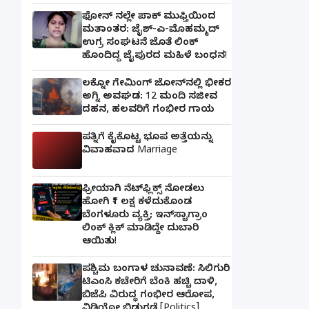
ಫೋನ್ ನಲ್ಲೇ ಪಾಕ್ ಮುಫ್ತಿಯಿಂದ
ಮತಾಂತರ: ಜೈಶ್-ಎ-ಮೊಹಮ್ಮದ್
ಉಗ್ರ ಸಂಘಟನೆ ಜೊತೆ ಲಿಂಕ್
ಹೊಂದಿದ್ದ ಜೈಪುರದ ಮಹಿಳೆ ಬಂಧನ!
ಲಕ್ನೋ ಗೇಮಿಂಗ್ ಜೋನ್‌ನಲ್ಲಿ ಭೀಕರ
ಅಗ್ನಿ ಅವಘಡ: 12 ಮಂದಿ ಸಜೀವ
ದಹನ, ಹಲವರಿಗೆ ಗಂಭೀರ ಗಾಯ
ಪತ್ನಿಗೆ ಕೈಕೊಟ್ಟ ಭೂಪ ಅತ್ತೆಯನ್ನು
ವಿವಾಹವಾದ Marriage
ಫ್ರೀಯಾಗಿ ನೆಟ್‌ಫ್ಲಿಕ್ಸ್ ನೋಡಲು
ಹೋಗಿ ₹1 ಲಕ್ಷ ಕಳೆದುಕೊಂಡ
ಬೆಂಗಳೂರು ವ್ಯಕ್ತಿ; ಇನ್‌ಸ್ಟಾಗ್ರಾಂ
ಲಿಂಕ್ ಕ್ಲಿಕ್ ಮಾಡಿದ್ದೇ ದುಬಾರಿ
ಆಯಿತು!
ಪಶ್ಚಿಮ ಬಂಗಾಳ ಚುನಾವಣೆ: ಸಿಲಿಗುರಿ
ಟಿಎಂಸಿ ಕಚೇರಿಗೆ ಬೆಂಕಿ ಹಚ್ಚಿ ದಾಳಿ,
ಬಿಜೆಪಿ ವಿರುದ್ಧ ಗಂಭೀರ ಆರೋಪ,