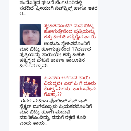
ತಂದೊಡ್ಡಿದ ಘಟನೆ ಬೆಂಗಳೂರಿನಲ್ಲಿ
ನಡೆದಿದೆ. ಫ್ರೀಯಾಗಿ ನೆಟ್‌ಫ್ಲಿಕ್ಸ್ ಹಾಗೂ ಇತರೆ
O...
ಸ್ನೇಹಿತನೊಂದಿಗೆ ಮನೆ ಬಿಟ್ಟು
ಹೋಗುತ್ತೇನೆಂದ ಪುತ್ರಿಯನ್ನು
ಕತ್ತು ಹಿಚುಕಿ ಹತ್ಯೆಗೈದ ತಾಯಿ
ಉಡುಪಿ: ಸ್ನೇಹಿತನೊಂದಿಗೆ
ಮನೆ ಬಿಟ್ಟು ಹೋಗುತ್ತೇನೆಂದ 17ವರ್ಷದ
ಪುತ್ರಿಯನ್ನು ತಾಯಿಯೇ ಕತ್ತು ಹಿಚುಕಿ
ಹತ್ಯೆಗೈದ ಘಟನೆ ಕಾರ್ಕಳ ತಾಲೂಕಿನ
ಹಿರ್ಗಾನ ಗ್ರಾಮ...
ಪಿಎಸ್​ಐ ಆಗಿರುವ ತಾಯಿ
ವಿರುದ್ಧವೇ ಎಸ್ ಪಿ ಗೆ ದೂರು
ಕೊಟ್ಟ ಮಗಳು.. ಕಾರಣವೇನು
ಗೊತ್ತಾ..??
ಗದಗ​: ಮಹಿಳಾ ಪೊಲೀಸ್​ ಸಬ್ ​ಇನ್​
ಸ್ಪೆಕ್ಟರ್​ ಮಗಳೊಬ್ಬಳು ಪ್ರಿಯಕರನೊಂದಿಗೆ
ಮನೆ ಬಿಟ್ಟು ಹೋಗಿ ಮದುವೆ
ಮಾಡಿಕೊಂಡಿದ್ದು, ನಮಗೆ ರಕ್ಷಣೆ ಕೊಡಿ
ಎಂದು ತಾಯ...