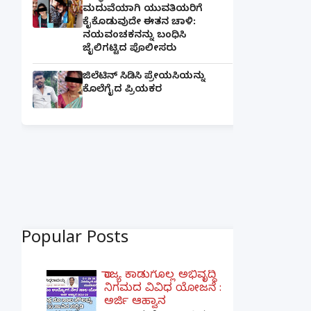
ಮದುವೆಯಾಗಿ ಯುವತಿಯರಿಗೆ
ಕೈಕೊಡುವುದೇ ಈತನ ಚಾಳಿ:
ನಯವಂಚಕನನ್ನು ಬಂಧಿಸಿ
ಜೈಲಿಗಟ್ಟಿದ ಪೊಲೀಸರು
ಜಿಲೆಟಿನ್ ಸಿಡಿಸಿ ಪ್ರೇಯಸಿಯನ್ನು
ಕೊಲೆಗೈದ ಪ್ರಿಯಕರ
Popular Posts
ರಾಜ್ಯ ಕಾಡುಗೊಲ್ಲ ಅಭಿವೃದ್ಧಿ
ನಿಗಮದ ವಿವಿಧ ಯೋಜನೆ :
ಅರ್ಜಿ ಆಹ್ವಾನ