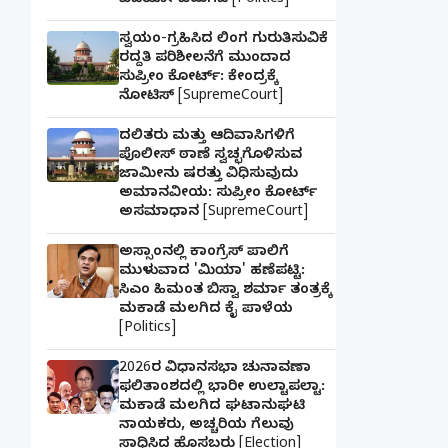
ವಿಡಿಯೋ ಬಿಡುಗಡೆ [Politics]
ಸ್ವಯಂ-ಗ್ರಹಿಸಿದ ಲಿಂಗ ಗುರುತಿಸುವಿಕೆ
ರದ್ದತಿ ಪರಿಶೀಲನೆಗೆ ಮುಂದಾದ
ಸುಪ್ರೀಂ ಕೋರ್ಟ್: ಕೇಂದ್ರಕ್ಕೆ
ನೋಟಿಸ್ [SupremeCourt]
ದಲಿತರು ಮತ್ತು ಆದಿವಾಸಿಗಳಿಗೆ
ಪೊಲೀಸ್ ಠಾಣೆ ಸ್ವಚ್ಛಗೊಳಿಸುವ
ಜಾಮೀನು ಷರತ್ತು ವಿಧಿಸುವುದು
ಅಮಾನವೀಯ: ಸುಪ್ರೀಂ ಕೋರ್ಟ್
ಅಸಮಾಧಾನ [SupremeCourt]
ಅಸ್ಸಾಂನಲ್ಲಿ ಕಾಂಗ್ರೆಸ್ ಪಾಲಿಗೆ
ಮುಳುವಾದ 'ಮಿಯಾ' ಹಣೆಪಟ್ಟಿ:
ಸಿಎಂ ಹಿಮಂತ ಬಿಸ್ವಾ ಶರ್ಮಾ ತಂತ್ರಕ್ಕೆ
ಮಕಾಡೆ ಮಲಗಿದ ಕೈ ಪಾಳೆಯ
[Politics]
2026ರ ವಿಧಾನಸಭಾ ಚುನಾವಣಾ
ಫಲಿತಾಂಶದಲ್ಲಿ ಭಾರೀ ಉಲ್ಟಾಪಲ್ಟಾ:
ಮಕಾಡೆ ಮಲಗಿದ ಘಟಾನುಘಟಿ
ನಾಯಕರು, ಅಚ್ಚರಿಯ ಗೆಲುವು
ಸಾಧಿಸಿದ ಹೊಸಬರು [Election]