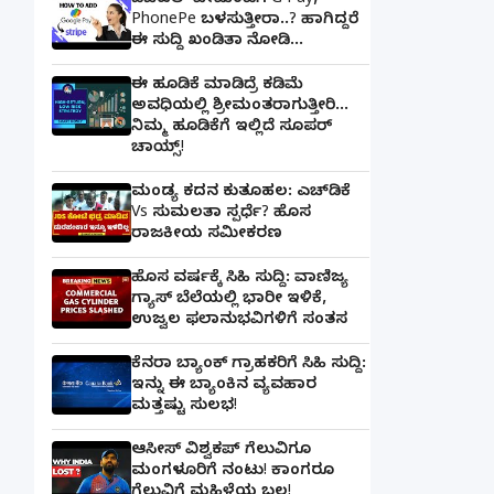
ಡಿಜಿಟಲ್ ಪೇಮೆಂಟಿಗೆ G Pay,
PhonePe ಬಳಸುತ್ತೀರಾ..? ಹಾಗಿದ್ದರೆ
ಈ ಸುದ್ದಿ ಖಂಡಿತಾ ನೋಡಿ...
ಈ ಹೂಡಿಕೆ ಮಾಡಿದ್ರೆ ಕಡಿಮೆ
ಅವಧಿಯಲ್ಲಿ ಶ್ರೀಮಂತರಾಗುತ್ತೀರಿ...
ನಿಮ್ಮ ಹೂಡಿಕೆಗೆ ಇಲ್ಲಿದೆ ಸೂಪರ್
ಚಾಯ್ಸ್‌!
ಮಂಡ್ಯ ಕದನ ಕುತೂಹಲ: ಎಚ್‌ಡಿಕೆ
Vs ಸುಮಲತಾ ಸ್ಪರ್ಧೆ? ಹೊಸ
ರಾಜಕೀಯ ಸಮೀಕರಣ
ಹೊಸ ವರ್ಷಕ್ಕೆ ಸಿಹಿ ಸುದ್ದಿ: ವಾಣಿಜ್ಯ
ಗ್ಯಾಸ್‌ ಬೆಲೆಯಲ್ಲಿ ಭಾರೀ ಇಳಿಕೆ,
ಉಜ್ವಲ ಫಲಾನುಭವಿಗಳಿಗೆ ಸಂತಸ
ಕೆನರಾ ಬ್ಯಾಂಕ್‌ ಗ್ರಾಹಕರಿಗೆ ಸಿಹಿ ಸುದ್ದಿ:
ಇನ್ನು ಈ ಬ್ಯಾಂಕಿನ ವ್ಯವಹಾರ
ಮತ್ತಷ್ಟು ಸುಲಭ!
ಆಸೀಸ್ ವಿಶ್ವಕಪ್ ಗೆಲುವಿಗೂ
ಮಂಗಳೂರಿಗೆ ನಂಟು! ಕಾಂಗರೂ
ಗೆಲುವಿಗೆ ಮಹಿಳೆಯ ಬಲ!