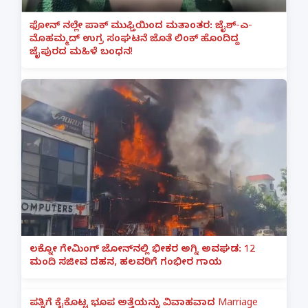
ಫೋನ್ ನಲ್ಲೇ ಪಾಕ್ ಮುಫ್ತಿಯಿಂದ ಮತಾಂತರ: ಜೈಶ್-ಎ-
ಮೊಹಮ್ಮದ್ ಉಗ್ರ ಸಂಘಟನೆ ಜೊತೆ ಲಿಂಕ್ ಹೊಂದಿದ್ದ
ಜೈಪುರದ ಮಹಿಳೆ ಬಂಧನ!
ಲಕ್ನೋ ಗೇಮಿಂಗ್ ಜೋನ್‌ನಲ್ಲಿ ಭೀಕರ ಅಗ್ನಿ ಅವಘಡ: 12
ಮಂದಿ ಸಜೀವ ದಹನ, ಹಲವರಿಗೆ ಗಂಭೀರ ಗಾಯ
ಪತ್ನಿಗೆ ಕೈಕೊಟ್ಟ ಭೂಪ ಅತ್ತೆಯನ್ನು ವಿವಾಹವಾದ Marriage