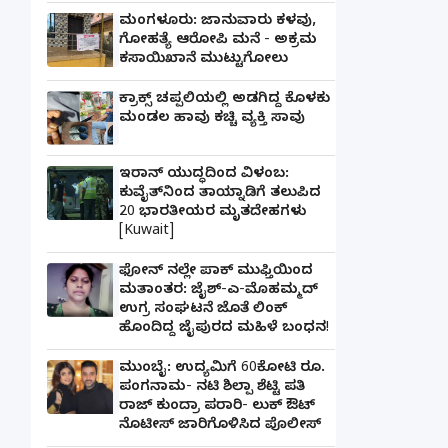
ಮಂಗಳೂರು: ಜಾನುವಾರು ಕಳವು,
ಗೋಹತ್ಯೆ ಆರೋಪಿ ಮನೆ - ಅಕ್ರಮ
ಕಸಾಯಿಖಾನೆ ಮುಟ್ಟುಗೋಲು
ಕ್ರಾಕ್ಸ್ ಚಪ್ಪಲಿಯಲ್ಲಿ ಅಡಗಿದ್ದ ಕೊಳಕು
ಮಂಡಲ ಹಾವು ಕಚ್ಚಿ ವ್ಯಕ್ತಿ ಸಾವು
ಇರಾನ್ ಯುದ್ಧದಿಂದ ವಿಳಂಬ:
ಕುವೈತ್‌ನಿಂದ ತಾಯ್ನಾಡಿಗೆ ತಲುಪಿದ
20 ಭಾರತೀಯರ ಮೃತದೇಹಗಳು
[Kuwait]
ಫೋನ್ ನಲ್ಲೇ ಪಾಕ್ ಮುಫ್ತಿಯಿಂದ
ಮತಾಂತರ: ಜೈಶ್-ಎ-ಮೊಹಮ್ಮದ್
ಉಗ್ರ ಸಂಘಟನೆ ಜೊತೆ ಲಿಂಕ್
ಹೊಂದಿದ್ದ ಜೈಪುರದ ಮಹಿಳೆ ಬಂಧನ!
ಮುಂಬೈ: ಉದ್ಯಮಿಗೆ 60ಕೋಟಿ ರೂ.
ಪಂಗನಾಮ- ನಟಿ ಶಿಲ್ಪಾ ಶೆಟ್ಟಿ ಪತಿ
ರಾಜ್ ಕುಂದ್ರಾ ಪರಾರಿ- ಲುಕ್ ಔಟ್
ನೊಟೀಸ್ ಜಾರಿಗೊಳಿಸಿದ ಪೊಲೀಸ್