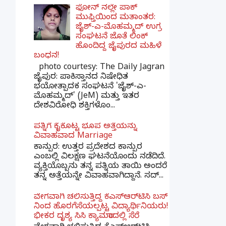
ಫೋನ್ ನಲ್ಲೇ ಪಾಕ್
ಮುಫ್ತಿಯಿಂದ ಮತಾಂತರ:
ಜೈಶ್-ಎ-ಮೊಹಮ್ಮದ್ ಉಗ್ರ
ಸಂಘಟನೆ ಜೊತೆ ಲಿಂಕ್
ಹೊಂದಿದ್ದ ಜೈಪುರದ ಮಹಿಳೆ
ಬಂಧನ!
photo courtesy: The Daily Jagran
ಜೈಪುರ: ಪಾಕಿಸ್ತಾನದ ನಿಷೇಧಿತ
ಭಯೋತ್ಪಾದಕ ಸಂಘಟನೆ 'ಜೈಶ್-ಎ-
ಮೊಹಮ್ಮದ್' (JeM) ಮತ್ತು ಇತರ
ದೇಶವಿರೋಧಿ ಶಕ್ತಿಗಳೊಂ...
ಪತ್ನಿಗೆ ಕೈಕೊಟ್ಟ ಭೂಪ ಅತ್ತೆಯನ್ನು
ವಿವಾಹವಾದ Marriage
ಕಾನ್ಪುರ: ಉತ್ತರ ಪ್ರದೇಶದ ಕಾನ್ಪುರ
ಎಂಬಲ್ಲಿ ವಿಲಕ್ಷಣ ಘಟನೆಯೊಂದು ನಡೆದಿದೆ.
ವ್ಯಕ್ತಿಯೊಬ್ಬನು ತನ್ನ ಪತ್ನಿಯ ತಾಯಿ ಅಂದರೆ
ತನ್ನ ಅತ್ತೆಯನ್ನೇ ವಿವಾಹವಾಗಿದ್ದಾನೆ. ಸದ್...
ವೇಗವಾಗಿ ಚಲಿಸುತ್ತಿದ್ದ ಕೆಎಸ್​ಆರ್​ಟಿಸಿ ಬಸ್​
ನಿಂದ ಹೊರಗೆಸೆಯಲ್ಪಟ್ಟ ವಿದ್ಯಾರ್ಥಿನಿಯರು!
ಭೀಕರ ದೃಶ್ಯ ಸಿಸಿ ಕ್ಯಾಮರಾದಲ್ಲಿ ಸೆರೆ