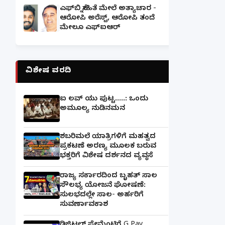
ಎಫ್‌ಬಿ ಸ್ನೇಹಿತೆ ಮೇಲೆ ಅತ್ಯಾಚಾರ -
ಆರೋಪಿ ಅರೆಸ್ಟ್, ಆರೋಪಿ ತಂದೆ
ಮೇಲೂ ಎಫ್ಐಆರ್
ವಿಶೇಷ ವರದಿ
ಐ ಲವ್ ಯು ಪುಟ್ಟ.....: ಒಂದು
ಅಮೂಲ್ಯ ನುಡಿನಮನ
ಶಬರಿಮಲೆ ಯಾತ್ರಿಗಳಿಗೆ ಮಹತ್ವದ
ಪ್ರಕಟಣೆ ಅರಣ್ಯ ಮೂಲಕ ಬರುವ
ಭಕ್ತರಿಗೆ ವಿಶೇಷ ದರ್ಶನದ ವ್ಯವಸ್ಥೆ
ರಾಜ್ಯ ಸರ್ಕಾರದಿಂದ ಬೃಹತ್ ಸಾಲ
ಸೌಲಭ್ಯ ಯೋಜನೆ ಘೋಷಣೆ:
ಸುಲಭದಲ್ಲೇ ಸಾಲ- ಅರ್ಹರಿಗೆ
ಸುವರ್ಣಾವಕಾಶ