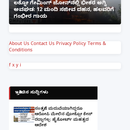
:
ಲಕ್ನೋ ಗೇಮಿಂಗ್ ಜೋನ್‌ನಲ್ಲಿ ಭೀಕರ ಅಗ್ನಿ
ಅವಘಡ: 12 ಮಂದಿ ಸಜೀವ ದಹನ, ಹಲವರಿಗೆ
ಪ
ಗಂಭೀರ ಗಾಯ
M
About Us
Contact Us
Privacy Policy
Terms &
Conditions
f
x
y
i
ಇತ್ತೀಚಿನ ಸುದ್ದಿಗಳು
ಸಂತ್ರಸ್ತೆಗೆ ಮದುವೆಯಾಗಿದ್ದರೂ
ಆರೋಪಿ ಮೇಲಿನ ಪೋಕ್ಸೋ ಕೇಸ್
ರದ್ದಾಗಲ್ಲ: ಹೈಕೋರ್ಟ್ ಮಹತ್ವದ
ಆದೇಶ