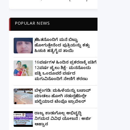
POPULAR NEWS
ಸ್ನೇಹಿತನೊಂದಿಗೆ ಮನೆ ಬಿಟ್ಟು
ಹೋಗುತ್ತೇನೆಂದ ಪುತ್ರಿಯನ್ನು ಕತ್ತು
ಹಿಚುಕಿ ಹತ್ಯೆಗೈದ ತಾಯಿ
16ವರ್ಷಗಳ ಹಿಂದಿನ ಪ್ರಕರಣಕ್ಕೆ ಪತಿಗೆ
12ವರ್ಷ ಜೈಲು ಶಿಕ್ಷೆ- ಮನನೊಂದು
ಪತ್ನಿ ಒಂದೂವರೆ ವರ್ಷದ
ಮಗುವಿನೊಂದಿಗೆ ನೇಣಿಗೆ ಶರಣು
ಬೆಳ್ತಂಗಡಿ: ಮಹಿಳೆಯನ್ನು ಬಚಾವ್
ಮಾಡಲು ಹೋಗಿ ನಡುರಸ್ತೆಯಲ್ಲೇ
ಪಲ್ಟಿಯಾದ ಟೆಂಪೊ ಟ್ರಾವೆಲರ್
ರಾಜ್ಯ ಕಾಡುಗೊಲ್ಲ ಅಭಿವೃದ್ಧಿ
ನಿಗಮದ ವಿವಿಧ ಯೋಜನೆ : ಅರ್ಜಿ
ಆಹ್ವಾನ