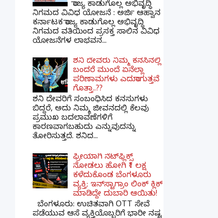
ರಾಜ್ಯ ಕಾಡುಗೊಲ್ಲ ಅಭಿವೃದ್ಧಿ
ನಿಗಮದ ವಿವಿಧ ಯೋಜನೆ : ಅರ್ಜಿ ಆಹ್ವಾನ
ಕರ್ನಾಟಕ ರಾಜ್ಯ ಕಾಡುಗೊಲ್ಲ ಅಭಿವೃದ್ಧಿ
ನಿಗಮದ ವತಿಯಿಂದ ಪ್ರಸಕ್ತ ಸಾಲಿನ ವಿವಿಧ
ಯೋಜನೆಗಳ ಲಾಭವನ...
ಶನಿ ದೇವರು ನಿಮ್ಮ ಕನಸಿನಲ್ಲಿ
ಬಂದರೆ ಮುಂದೆ ಏನೆಲ್ಲಾ
ಪರಿಣಾಮಗಳು ಎದುರಾಗುತ್ತವೆ
ಗೊತ್ತಾ..??
ಶನಿ ದೇವರಿಗೆ ಸಂಬಂಧಿಸಿದ ಕನಸುಗಳು
ಬಿದ್ದರೆ, ಅದು ನಿಮ್ಮ ಜೀವನದಲ್ಲಿ ಕೆಲವು
ಪ್ರಮುಖ ಬದಲಾವಣೆಗಳಿಗೆ
ಕಾರಣವಾಗಬಹುದು ಎನ್ನುವುದನ್ನು
ತೋರಿಸುತ್ತದೆ. ಶನಿದ...
ಫ್ರೀಯಾಗಿ ನೆಟ್‌ಫ್ಲಿಕ್ಸ್
ನೋಡಲು ಹೋಗಿ ₹1 ಲಕ್ಷ
ಕಳೆದುಕೊಂಡ ಬೆಂಗಳೂರು
ವ್ಯಕ್ತಿ; ಇನ್‌ಸ್ಟಾಗ್ರಾಂ ಲಿಂಕ್ ಕ್ಲಿಕ್
ಮಾಡಿದ್ದೇ ದುಬಾರಿ ಆಯಿತು!
ಬೆಂಗಳೂರು: ಉಚಿತವಾಗಿ OTT ಸೇವೆ
ಪಡೆಯುವ ಆಸೆ ವ್ಯಕ್ತಿಯೊಬ್ಬರಿಗೆ ಭಾರೀ ನಷ್ಟ