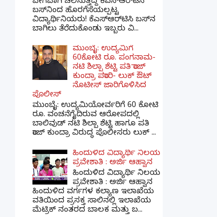
ವೇಗವಾಗಿ ಚಲಿಸುತ್ತಿದ್ದ ಕೆಎಸ್‌ಆರ್‌ಟಿಸಿ
ಬಸ್‌ನಿಂದ ಹೊರಗೆಸೆಯಲ್ಪಟ್ಟ
ವಿದ್ಯಾರ್ಥಿನಿಯರು! ಕೆಎಸ್‌ಆರ್‌ಟಿಸಿ ಬಸ್‌ನ
ಬಾಗಿಲು ತೆರೆದುಕೊಂಡು ಇಬ್ಬರು ವಿ...
ಮುಂಬೈ: ಉದ್ಯಮಿಗೆ
60ಕೋಟಿ ರೂ. ಪಂಗನಾಮ-
ನಟಿ ಶಿಲ್ಪಾ ಶೆಟ್ಟಿ ಪತಿ ರಾಜ್
ಕುಂದ್ರಾ ಪರಾರಿ- ಲುಕ್ ಔಟ್
ನೊಟೀಸ್ ಜಾರಿಗೊಳಿಸಿದ
ಪೊಲೀಸ್
ಮುಂಬೈ: ಉದ್ಯಮಿಯೋರ್ವರಿಗೆ 60 ಕೋಟಿ
ರೂ. ವಂಚನೆಗೈದಿರುವ ಆರೋಪದಲ್ಲಿ
ಬಾಲಿವುಡ್ ನಟಿ ಶಿಲ್ಪಾ ಶೆಟ್ಟಿ ಹಾಗೂ ಪತಿ
ರಾಜ್ ಕುಂದ್ರಾ ವಿರುದ್ಧ ಪೊಲೀಸರು ಲುಕ್ ...
ಹಿಂದುಳಿದ ವಿದ್ಯಾರ್ಥಿ ನಿಲಯ
ಪ್ರವೇಶಾತಿ : ಅರ್ಜಿ ಆಹ್ವಾನ
ಹಿಂದುಳಿದ ವಿದ್ಯಾರ್ಥಿ ನಿಲಯ
ಪ್ರವೇಶಾತಿ : ಅರ್ಜಿ ಆಹ್ವಾನ
ಹಿಂದುಳಿದ ವರ್ಗಗಳ ಕಲ್ಯಾಣ ಇಲಾಖೆಯ
ವತಿಯಿಂದ ಪ್ರಸಕ್ತ ಸಾಲಿನಲ್ಲಿ ಇಲಾಖೆಯ
ಮೆಟ್ರಿಕ್ ನಂತರದ ಬಾಲಕ ಮತ್ತು ಬ...