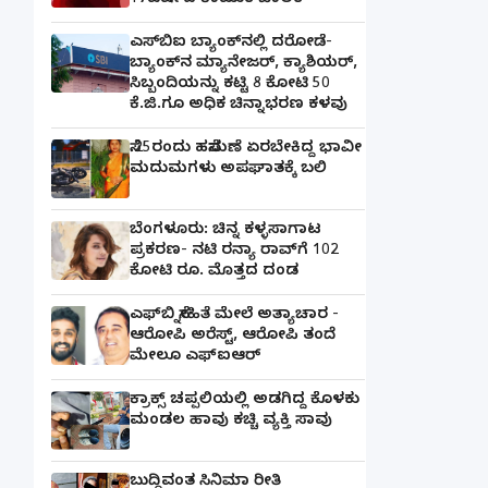
17ವರ್ಷದ ಕಾಮುಕ ಬಾಲಕ
ಎಸ್‌ಬಿಐ ಬ್ಯಾಂಕ್‌ನಲ್ಲಿ‌ ದರೋಡೆ-
ಬ್ಯಾಂಕ್​ನ ಮ್ಯಾನೇಜರ್‌, ಕ್ಯಾಶಿಯರ್‌,
ಸಿಬ್ಬಂದಿಯನ್ನು ಕಟ್ಟಿ 8 ಕೋಟಿ 50
ಕೆ.ಜಿ.ಗೂ ಅಧಿಕ ಚಿನ್ನಾಭರಣ ಕಳವು
ಸೆ.25ರಂದು ಹಸೆಮಣೆ ಏರಬೇಕಿದ್ದ ಭಾವೀ
ಮದುಮಗಳು ಅಪಘಾತಕ್ಕೆ ಬಲಿ
ಬೆಂಗಳೂರು: ಚಿನ್ನ ಕಳ್ಳಸಾಗಾಟ
ಪ್ರಕರಣ- ನಟಿ ರನ್ಯಾ ರಾವ್‌ಗೆ 102
ಕೋಟಿ ರೂ. ಮೊತ್ತದ ದಂಡ
ಎಫ್‌ಬಿ ಸ್ನೇಹಿತೆ ಮೇಲೆ ಅತ್ಯಾಚಾರ -
ಆರೋಪಿ ಅರೆಸ್ಟ್, ಆರೋಪಿ ತಂದೆ
ಮೇಲೂ ಎಫ್ಐಆರ್
ಕ್ರಾಕ್ಸ್ ಚಪ್ಪಲಿಯಲ್ಲಿ ಅಡಗಿದ್ದ ಕೊಳಕು
ಮಂಡಲ ಹಾವು ಕಚ್ಚಿ ವ್ಯಕ್ತಿ ಸಾವು
ಬುದ್ಧಿವಂತ ಸಿನಿಮಾ ರೀತಿ