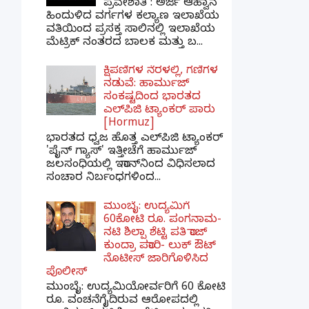
ಪ್ರವೇಶಾತಿ : ಅರ್ಜಿ ಆಹ್ವಾನ
ಹಿಂದುಳಿದ ವರ್ಗಗಳ ಕಲ್ಯಾಣ ಇಲಾಖೆಯ
ವತಿಯಿಂದ ಪ್ರಸಕ್ತ ಸಾಲಿನಲ್ಲಿ ಇಲಾಖೆಯ
ಮೆಟ್ರಿಕ್ ನಂತರದ ಬಾಲಕ ಮತ್ತು ಬ...
ಕ್ಷಿಪಣಿಗಳ ನೆರಳಲ್ಲಿ, ಗಣಿಗಳ
ನಡುವೆ: ಹಾರ್ಮುಜ್
ಸಂಕಷ್ಟದಿಂದ ಭಾರತದ
ಎಲ್‌ಪಿಜಿ ಟ್ಯಾಂಕರ್ ಪಾರು
[Hormuz]
ಭಾರತದ ಧ್ವಜ ಹೊತ್ತ ಎಲ್‌ಪಿಜಿ ಟ್ಯಾಂಕರ್
'ಪೈನ್ ಗ್ಯಾಸ್' ಇತ್ತೀಚೆಗೆ ಹಾರ್ಮುಜ್
ಜಲಸಂಧಿಯಲ್ಲಿ ಇರಾನ್‌ನಿಂದ ವಿಧಿಸಲಾದ
ಸಂಚಾರ ನಿರ್ಬಂಧಗಳಿಂದ...
ಮುಂಬೈ: ಉದ್ಯಮಿಗೆ
60ಕೋಟಿ ರೂ. ಪಂಗನಾಮ-
ನಟಿ ಶಿಲ್ಪಾ ಶೆಟ್ಟಿ ಪತಿ ರಾಜ್
ಕುಂದ್ರಾ ಪರಾರಿ- ಲುಕ್ ಔಟ್
ನೊಟೀಸ್ ಜಾರಿಗೊಳಿಸಿದ
ಪೊಲೀಸ್
ಮುಂಬೈ: ಉದ್ಯಮಿಯೋರ್ವರಿಗೆ 60 ಕೋಟಿ
ರೂ. ವಂಚನೆಗೈದಿರುವ ಆರೋಪದಲ್ಲಿ