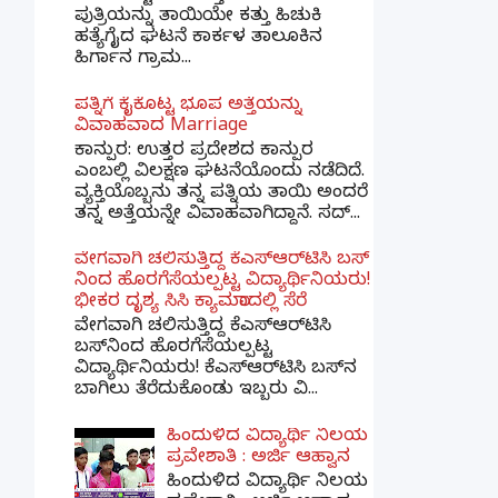
ಪುತ್ರಿಯನ್ನು ತಾಯಿಯೇ ಕತ್ತು ಹಿಚುಕಿ
ಹತ್ಯೆಗೈದ ಘಟನೆ ಕಾರ್ಕಳ ತಾಲೂಕಿನ
ಹಿರ್ಗಾನ ಗ್ರಾಮ...
ಪತ್ನಿಗೆ ಕೈಕೊಟ್ಟ ಭೂಪ ಅತ್ತೆಯನ್ನು
ವಿವಾಹವಾದ Marriage
ಕಾನ್ಪುರ: ಉತ್ತರ ಪ್ರದೇಶದ ಕಾನ್ಪುರ
ಎಂಬಲ್ಲಿ ವಿಲಕ್ಷಣ ಘಟನೆಯೊಂದು ನಡೆದಿದೆ.
ವ್ಯಕ್ತಿಯೊಬ್ಬನು ತನ್ನ ಪತ್ನಿಯ ತಾಯಿ ಅಂದರೆ
ತನ್ನ ಅತ್ತೆಯನ್ನೇ ವಿವಾಹವಾಗಿದ್ದಾನೆ. ಸದ್...
ವೇಗವಾಗಿ ಚಲಿಸುತ್ತಿದ್ದ ಕೆಎಸ್​ಆರ್​ಟಿಸಿ ಬಸ್​
ನಿಂದ ಹೊರಗೆಸೆಯಲ್ಪಟ್ಟ ವಿದ್ಯಾರ್ಥಿನಿಯರು!
ಭೀಕರ ದೃಶ್ಯ ಸಿಸಿ ಕ್ಯಾಮರಾದಲ್ಲಿ ಸೆರೆ
ವೇಗವಾಗಿ ಚಲಿಸುತ್ತಿದ್ದ ಕೆಎಸ್‌ಆರ್‌ಟಿಸಿ
ಬಸ್‌ನಿಂದ ಹೊರಗೆಸೆಯಲ್ಪಟ್ಟ
ವಿದ್ಯಾರ್ಥಿನಿಯರು! ಕೆಎಸ್‌ಆರ್‌ಟಿಸಿ ಬಸ್‌ನ
ಬಾಗಿಲು ತೆರೆದುಕೊಂಡು ಇಬ್ಬರು ವಿ...
ಹಿಂದುಳಿದ ವಿದ್ಯಾರ್ಥಿ ನಿಲಯ
ಪ್ರವೇಶಾತಿ : ಅರ್ಜಿ ಆಹ್ವಾನ
ಹಿಂದುಳಿದ ವಿದ್ಯಾರ್ಥಿ ನಿಲಯ