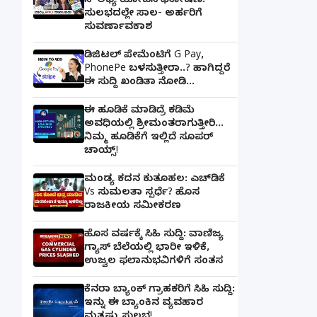
ಸೌಲಭ್ಯ ಯೋಜನೆ ಘೋಷಣೆ:
ಸುಲಭದಲ್ಲೇ ಸಾಲ- ಅರ್ಹರಿಗೆ
ಸುವರ್ಣಾವಕಾಶ
ಡಿಜಿಟಲ್ ಪೇಮೆಂಟಿಗೆ G Pay,
PhonePe ಬಳಸುತ್ತೀರಾ..? ಹಾಗಿದ್ದರೆ
ಈ ಸುದ್ದಿ ಖಂಡಿತಾ ನೋಡಿ...
ಈ ಹೂಡಿಕೆ ಮಾಡಿದ್ರೆ ಕಡಿಮೆ
ಅವಧಿಯಲ್ಲಿ ಶ್ರೀಮಂತರಾಗುತ್ತೀರಿ...
ನಿಮ್ಮ ಹೂಡಿಕೆಗೆ ಇಲ್ಲಿದೆ ಸೂಪರ್
ಚಾಯ್ಸ್‌!
ಮಂಡ್ಯ ಕದನ ಕುತೂಹಲ: ಎಚ್‌ಡಿಕೆ
Vs ಸುಮಲತಾ ಸ್ಪರ್ಧೆ? ಹೊಸ
ರಾಜಕೀಯ ಸಮೀಕರಣ
ಹೊಸ ವರ್ಷಕ್ಕೆ ಸಿಹಿ ಸುದ್ದಿ: ವಾಣಿಜ್ಯ
ಗ್ಯಾಸ್‌ ಬೆಲೆಯಲ್ಲಿ ಭಾರೀ ಇಳಿಕೆ,
ಉಜ್ವಲ ಫಲಾನುಭವಿಗಳಿಗೆ ಸಂತಸ
ಕೆನರಾ ಬ್ಯಾಂಕ್‌ ಗ್ರಾಹಕರಿಗೆ ಸಿಹಿ ಸುದ್ದಿ:
ಇನ್ನು ಈ ಬ್ಯಾಂಕಿನ ವ್ಯವಹಾರ