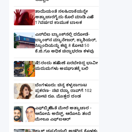
ಆಹ್ವಾನ
ತಾಯಿಯಂತೆ ಸಲಹಿದಾಕೆಯನ್ನೇ
ಅತ್ಯಾಚಾರಗೈದು ಕೊಲೆ ಮಾಡಿ ಎಸೆದ
17ವರ್ಷದ ಕಾಮುಕ ಬಾಲಕ
ಎಸ್‌ಬಿಐ ಬ್ಯಾಂಕ್‌ನಲ್ಲಿ‌ ದರೋಡೆ-
ಬ್ಯಾಂಕ್​ನ ಮ್ಯಾನೇಜರ್‌, ಕ್ಯಾಶಿಯರ್‌,
ಸಿಬ್ಬಂದಿಯನ್ನು ಕಟ್ಟಿ 8 ಕೋಟಿ 50
ಕೆ.ಜಿ.ಗೂ ಅಧಿಕ ಚಿನ್ನಾಭರಣ ಕಳವು
ಸೆ.25ರಂದು ಹಸೆಮಣೆ ಏರಬೇಕಿದ್ದ ಭಾವೀ
ಮದುಮಗಳು ಅಪಘಾತಕ್ಕೆ ಬಲಿ
ಬೆಂಗಳೂರು: ಚಿನ್ನ ಕಳ್ಳಸಾಗಾಟ
ಪ್ರಕರಣ- ನಟಿ ರನ್ಯಾ ರಾವ್‌ಗೆ 102
ಕೋಟಿ ರೂ. ಮೊತ್ತದ ದಂಡ
ಎಫ್‌ಬಿ ಸ್ನೇಹಿತೆ ಮೇಲೆ ಅತ್ಯಾಚಾರ -
ಆರೋಪಿ ಅರೆಸ್ಟ್, ಆರೋಪಿ ತಂದೆ
ಮೇಲೂ ಎಫ್ಐಆರ್
ಕ್ರಾಕ್ಸ್ ಚಪ್ಪಲಿಯಲ್ಲಿ ಅಡಗಿದ್ದ ಕೊಳಕು