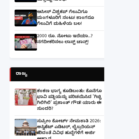
ಮತ್ತಷ್ಟು ಸುಲಭ!
ಆಸೀಸ್ ವಿಶ್ವಕಪ್ ಗೆಲುವಿಗೂ
ಮಂಗಳೂರಿಗೆ ನಂಟು! ಕಾಂಗರೂ
ಗೆಲುವಿಗೆ ಮಹಿಳೆಯ ಬಲ!
2000 ರೂ. ನೋಟು ಇದೆಯಾ..?
ನಗದೀಕರಿಸಲು ಲಾಸ್ಟ್‌ ಚಾನ್ಸ್‌!
ರಾಜ್ಯ
ಕಂಕಣ ಭಾಗ್ಯ ಕೂಡಿಬಂತು: ಕೊನೆಗೂ
ಭಾವಿ ಪತ್ನಿಯನ್ನು ಪರಿಚಯಿಸಿದ 'ಗಿಚ್ಚಿ
ಗಿಲಿಗಿಲಿ' ಪ್ರಶಾಂತ್ ಗೌಡ! ಯಾರು ಈ
ಸುಂದರಿ?
ಸುಪ್ರೀಂ ಕೋರ್ಟ್ ನೇಮಕಾತಿ 2026:
ಅಸಿಸ್ಟೆಂಟ್ ಎಡಿಟರ್, ಲೈಬ್ರರಿಯನ್
ಸೇರಿದಂತೆ ವಿವಿಧ ಹುದ್ದೆಗಳಿಗೆ ಅರ್ಜಿ