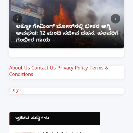
‹
›
:
ಲಕ್ನೋ ಗೇಮಿಂಗ್ ಜೋನ್‌ನಲ್ಲಿ ಭೀಕರ ಅಗ್ನಿ
ಅವಘಡ: 12 ಮಂದಿ ಸಜೀವ ದಹನ, ಹಲವರಿಗೆ
ಪ
ಗಂಭೀರ ಗಾಯ
M
About Us
Contact Us
Privacy Policy
Terms &
Conditions
f
x
y
i
ಇತ್ತೀಚಿನ ಸುದ್ದಿಗಳು