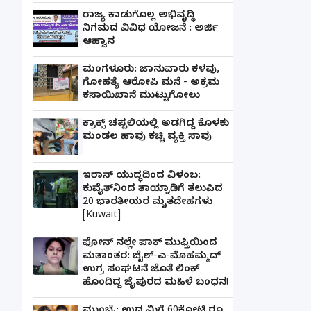
ರಾಜ್ಯ ಕಾಡುಗೊಲ್ಲ ಅಭಿವೃದ್ಧಿ
ನಿಗಮದ ವಿವಿಧ ಯೋಜನೆ : ಅರ್ಜಿ
ಆಹ್ವಾನ
ಮಂಗಳೂರು: ಜಾನುವಾರು ಕಳವು,
ಗೋಹತ್ಯೆ ಆರೋಪಿ ಮನೆ - ಅಕ್ರಮ
ಕಸಾಯಿಖಾನೆ ಮುಟ್ಟುಗೋಲು
ಕ್ರಾಕ್ಸ್ ಚಪ್ಪಲಿಯಲ್ಲಿ ಅಡಗಿದ್ದ ಕೊಳಕು
ಮಂಡಲ ಹಾವು ಕಚ್ಚಿ ವ್ಯಕ್ತಿ ಸಾವು
ಇರಾನ್ ಯುದ್ಧದಿಂದ ವಿಳಂಬ:
ಕುವೈತ್‌ನಿಂದ ತಾಯ್ನಾಡಿಗೆ ತಲುಪಿದ
20 ಭಾರತೀಯರ ಮೃತದೇಹಗಳು
[Kuwait]
ಫೋನ್ ನಲ್ಲೇ ಪಾಕ್ ಮುಫ್ತಿಯಿಂದ
ಮತಾಂತರ: ಜೈಶ್-ಎ-ಮೊಹಮ್ಮದ್
ಉಗ್ರ ಸಂಘಟನೆ ಜೊತೆ ಲಿಂಕ್
ಹೊಂದಿದ್ದ ಜೈಪುರದ ಮಹಿಳೆ ಬಂಧನ!