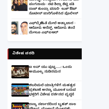
ಮುಂಬೈ: ಉದ್ಯಮಿಗೆ 60ಕೋಟಿ ರೂ.
ಪಂಗನಾಮ- ನಟಿ ಶಿಲ್ಪಾ ಶೆಟ್ಟಿ ಪತಿ
ರಾಜ್ ಕುಂದ್ರಾ ಪರಾರಿ- ಲುಕ್ ಔಟ್
ನೊಟೀಸ್ ಜಾರಿಗೊಳಿಸಿದ ಪೊಲೀಸ್
ಎಫ್‌ಬಿ ಸ್ನೇಹಿತೆ ಮೇಲೆ ಅತ್ಯಾಚಾರ -
ಆರೋಪಿ ಅರೆಸ್ಟ್, ಆರೋಪಿ ತಂದೆ
ಮೇಲೂ ಎಫ್ಐಆರ್
ವಿಶೇಷ ವರದಿ
ಐ ಲವ್ ಯು ಪುಟ್ಟ.....: ಒಂದು
ಅಮೂಲ್ಯ ನುಡಿನಮನ
ಶಬರಿಮಲೆ ಯಾತ್ರಿಗಳಿಗೆ ಮಹತ್ವದ
ಪ್ರಕಟಣೆ ಅರಣ್ಯ ಮೂಲಕ ಬರುವ
ಭಕ್ತರಿಗೆ ವಿಶೇಷ ದರ್ಶನದ ವ್ಯವಸ್ಥೆ
ರಾಜ್ಯ ಸರ್ಕಾರದಿಂದ ಬೃಹತ್ ಸಾಲ