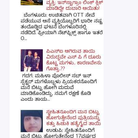
ವ್ಯಕ್ತಿ; ಇನ್‌ಸ್ಟಾಗ್ರಾಂ ಲಿಂಕ್ ಕ್ಲಿಕ್
ಮಾಡಿದ್ದೇ ದುಬಾರಿ ಆಯಿತು!
ಬೆಂಗಳೂರು: ಉಚಿತವಾಗಿ OTT ಸೇವೆ
ಪಡೆಯುವ ಆಸೆ ವ್ಯಕ್ತಿಯೊಬ್ಬರಿಗೆ ಭಾರೀ ನಷ್ಟ
ತಂದೊಡ್ಡಿದ ಘಟನೆ ಬೆಂಗಳೂರಿನಲ್ಲಿ
ನಡೆದಿದೆ. ಫ್ರೀಯಾಗಿ ನೆಟ್‌ಫ್ಲಿಕ್ಸ್ ಹಾಗೂ ಇತರೆ
O...
ಪಿಎಸ್​ಐ ಆಗಿರುವ ತಾಯಿ
ವಿರುದ್ಧವೇ ಎಸ್ ಪಿ ಗೆ ದೂರು
ಕೊಟ್ಟ ಮಗಳು.. ಕಾರಣವೇನು
ಗೊತ್ತಾ..??
ಗದಗ​: ಮಹಿಳಾ ಪೊಲೀಸ್​ ಸಬ್ ​ಇನ್​
ಸ್ಪೆಕ್ಟರ್​ ಮಗಳೊಬ್ಬಳು ಪ್ರಿಯಕರನೊಂದಿಗೆ
ಮನೆ ಬಿಟ್ಟು ಹೋಗಿ ಮದುವೆ
ಮಾಡಿಕೊಂಡಿದ್ದು, ನಮಗೆ ರಕ್ಷಣೆ ಕೊಡಿ
ಎಂದು ತಾಯ...
ಸ್ನೇಹಿತನೊಂದಿಗೆ ಮನೆ ಬಿಟ್ಟು
ಹೋಗುತ್ತೇನೆಂದ ಪುತ್ರಿಯನ್ನು
ಕತ್ತು ಹಿಚುಕಿ ಹತ್ಯೆಗೈದ ತಾಯಿ
ಉಡುಪಿ: ಸ್ನೇಹಿತನೊಂದಿಗೆ
ಮನೆ ಬಿಟ್ಟು ಹೋಗುತ್ತೇನೆಂದ 17ವರ್ಷದ