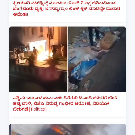
ಫ್ರೀಯಾಗಿ ನೆಟ್‌ಫ್ಲಿಕ್ಸ್ ನೋಡಲು ಹೋಗಿ ₹1 ಲಕ್ಷ ಕಳೆದುಕೊಂಡ
ಬೆಂಗಳೂರು ವ್ಯಕ್ತಿ; ಇನ್‌ಸ್ಟಾಗ್ರಾಂ ಲಿಂಕ್ ಕ್ಲಿಕ್ ಮಾಡಿದ್ದೇ ದುಬಾರಿ
ಆಯಿತು!
ಪಶ್ಚಿಮ ಬಂಗಾಳ ಚುನಾವಣೆ: ಸಿಲಿಗುರಿ ಟಿಎಂಸಿ ಕಚೇರಿಗೆ ಬೆಂಕಿ
ಹಚ್ಚಿ ದಾಳಿ, ಬಿಜೆಪಿ ವಿರುದ್ಧ ಗಂಭೀರ ಆರೋಪ, ವಿಡಿಯೋ
ಬಿಡುಗಡೆ [Politics]