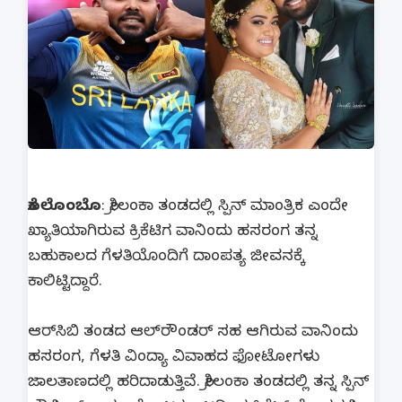
ಕೊಲೊಂಬೊ
: ಶ್ರೀಲಂಕಾ ತಂಡದಲ್ಲಿ ಸ್ಪಿನ್ ಮಾಂತ್ರಿಕ ಎಂದೇ
ಖ್ಯಾತಿಯಾಗಿರುವ ಕ್ರಿಕೆಟಿಗ ವಾನಿಂದು ಹಸರಂಗ ತನ್ನ
ಬಹುಕಾಲದ ಗೆಳತಿಯೊಂದಿಗೆ ದಾಂಪತ್ಯ ಜೀವನಕ್ಕೆ
ಕಾಲಿಟ್ಟಿದ್ದಾರೆ.
ಆರ್‌ಸಿಬಿ ತಂಡದ ಆಲ್‌ರೌಂಡರ್ ಸಹ ಆಗಿರುವ ವಾನಿಂದು
ಹಸರಂಗ, ಗೆಳತಿ ವಿಂದ್ಯಾ ವಿವಾಹದ ಫೋಟೋಗಳು
ಜಾಲತಾಣದಲ್ಲಿ ಹರಿದಾಡುತ್ತಿವೆ. ಶ್ರೀಲಂಕಾ ತಂಡದಲ್ಲಿ ತನ್ನ ಸ್ಪಿನ್