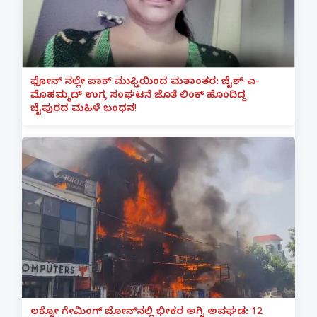
ಫೋನ್ ನಲ್ಲೇ ಪಾಕ್ ಮುಫ್ತಿಯಿಂದ ಮತಾಂತರ: ಜೈಶ್-ಎ-
ಮೊಹಮ್ಮದ್ ಉಗ್ರ ಸಂಘಟನೆ ಜೊತೆ ಲಿಂಕ್ ಹೊಂದಿದ್ದ
ಜೈಪುರದ ಮಹಿಳೆ ಬಂಧನ!
ಲಕ್ನೋ ಗೇಮಿಂಗ್ ಜೋನ್‌ನಲ್ಲಿ ಭೀಕರ ಅಗ್ನಿ ಅವಘಡ: 12