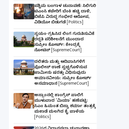
ಪಶ್ಚಿಮ ಬಂಗಾಳ ಚುನಾವಣೆ: ಸಿಲಿಗುರಿ
ಟಿಎಂಸಿ ಕಚೇರಿಗೆ ಬೆಂಕಿ ಹಚ್ಚಿ ದಾಳಿ,
ಬಿಜೆಪಿ ವಿರುದ್ಧ ಗಂಭೀರ ಆರೋಪ,
ವಿಡಿಯೋ ಬಿಡುಗಡೆ [Politics]
ಸ್ವಯಂ-ಗ್ರಹಿಸಿದ ಲಿಂಗ ಗುರುತಿಸುವಿಕೆ
ರದ್ದತಿ ಪರಿಶೀಲನೆಗೆ ಮುಂದಾದ
ಸುಪ್ರೀಂ ಕೋರ್ಟ್: ಕೇಂದ್ರಕ್ಕೆ
ನೋಟಿಸ್ [SupremeCourt]
ದಲಿತರು ಮತ್ತು ಆದಿವಾಸಿಗಳಿಗೆ
ಪೊಲೀಸ್ ಠಾಣೆ ಸ್ವಚ್ಛಗೊಳಿಸುವ
ಜಾಮೀನು ಷರತ್ತು ವಿಧಿಸುವುದು
ಅಮಾನವೀಯ: ಸುಪ್ರೀಂ ಕೋರ್ಟ್
ಅಸಮಾಧಾನ [SupremeCourt]
ಅಸ್ಸಾಂನಲ್ಲಿ ಕಾಂಗ್ರೆಸ್ ಪಾಲಿಗೆ
ಮುಳುವಾದ 'ಮಿಯಾ' ಹಣೆಪಟ್ಟಿ:
ಸಿಎಂ ಹಿಮಂತ ಬಿಸ್ವಾ ಶರ್ಮಾ ತಂತ್ರಕ್ಕೆ
ಮಕಾಡೆ ಮಲಗಿದ ಕೈ ಪಾಳೆಯ
[Politics]