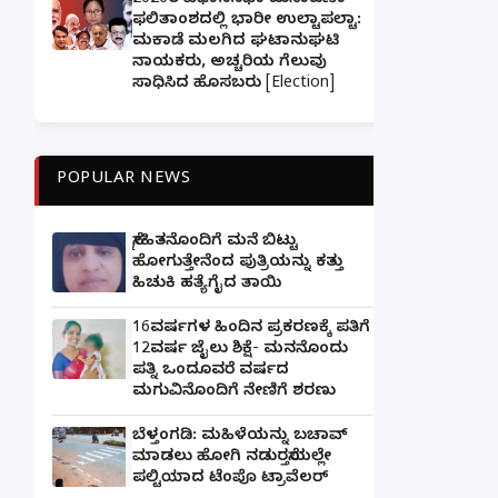
2026ರ ವಿಧಾನಸಭಾ ಚುನಾವಣಾ
ಫಲಿತಾಂಶದಲ್ಲಿ ಭಾರೀ ಉಲ್ಟಾಪಲ್ಟಾ:
ಮಕಾಡೆ ಮಲಗಿದ ಘಟಾನುಘಟಿ
ನಾಯಕರು, ಅಚ್ಚರಿಯ ಗೆಲುವು
ಸಾಧಿಸಿದ ಹೊಸಬರು [Election]
POPULAR NEWS
ಸ್ನೇಹಿತನೊಂದಿಗೆ ಮನೆ ಬಿಟ್ಟು
ಹೋಗುತ್ತೇನೆಂದ ಪುತ್ರಿಯನ್ನು ಕತ್ತು
ಹಿಚುಕಿ ಹತ್ಯೆಗೈದ ತಾಯಿ
16ವರ್ಷಗಳ ಹಿಂದಿನ ಪ್ರಕರಣಕ್ಕೆ ಪತಿಗೆ
12ವರ್ಷ ಜೈಲು ಶಿಕ್ಷೆ- ಮನನೊಂದು
ಪತ್ನಿ ಒಂದೂವರೆ ವರ್ಷದ
ಮಗುವಿನೊಂದಿಗೆ ನೇಣಿಗೆ ಶರಣು
ಬೆಳ್ತಂಗಡಿ: ಮಹಿಳೆಯನ್ನು ಬಚಾವ್
ಮಾಡಲು ಹೋಗಿ ನಡುರಸ್ತೆಯಲ್ಲೇ
ಪಲ್ಟಿಯಾದ ಟೆಂಪೊ ಟ್ರಾವೆಲರ್