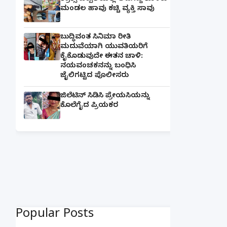
ಮಂಡಲ ಹಾವು ಕಚ್ಚಿ ವ್ಯಕ್ತಿ ಸಾವು
ಬುದ್ಧಿವಂತ ಸಿನಿಮಾ ರೀತಿ
ಮದುವೆಯಾಗಿ ಯುವತಿಯರಿಗೆ
ಕೈಕೊಡುವುದೇ ಈತನ ಚಾಳಿ:
ನಯವಂಚಕನನ್ನು ಬಂಧಿಸಿ
ಜೈಲಿಗಟ್ಟಿದ ಪೊಲೀಸರು
ಜಿಲೆಟಿನ್ ಸಿಡಿಸಿ ಪ್ರೇಯಸಿಯನ್ನು
ಕೊಲೆಗೈದ ಪ್ರಿಯಕರ
Popular Posts