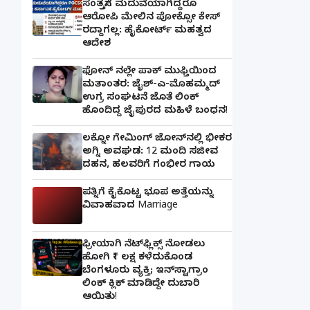
ಸಂತ್ರಸ್ತೆಗೆ ಮದುವೆಯಾಗಿದ್ದರೂ
ಆರೋಪಿ ಮೇಲಿನ ಪೋಕ್ಸೋ ಕೇಸ್
ರದ್ದಾಗಲ್ಲ: ಹೈಕೋರ್ಟ್ ಮಹತ್ವದ
ಆದೇಶ
ಫೋನ್ ನಲ್ಲೇ ಪಾಕ್ ಮುಫ್ತಿಯಿಂದ
ಮತಾಂತರ: ಜೈಶ್-ಎ-ಮೊಹಮ್ಮದ್
ಉಗ್ರ ಸಂಘಟನೆ ಜೊತೆ ಲಿಂಕ್
ಹೊಂದಿದ್ದ ಜೈಪುರದ ಮಹಿಳೆ ಬಂಧನ!
ಲಕ್ನೋ ಗೇಮಿಂಗ್ ಜೋನ್‌ನಲ್ಲಿ ಭೀಕರ
ಅಗ್ನಿ ಅವಘಡ: 12 ಮಂದಿ ಸಜೀವ
ದಹನ, ಹಲವರಿಗೆ ಗಂಭೀರ ಗಾಯ
ಪತ್ನಿಗೆ ಕೈಕೊಟ್ಟ ಭೂಪ ಅತ್ತೆಯನ್ನು
ವಿವಾಹವಾದ Marriage
ಫ್ರೀಯಾಗಿ ನೆಟ್‌ಫ್ಲಿಕ್ಸ್ ನೋಡಲು
ಹೋಗಿ ₹1 ಲಕ್ಷ ಕಳೆದುಕೊಂಡ
ಬೆಂಗಳೂರು ವ್ಯಕ್ತಿ; ಇನ್‌ಸ್ಟಾಗ್ರಾಂ
ಲಿಂಕ್ ಕ್ಲಿಕ್ ಮಾಡಿದ್ದೇ ದುಬಾರಿ
ಆಯಿತು!