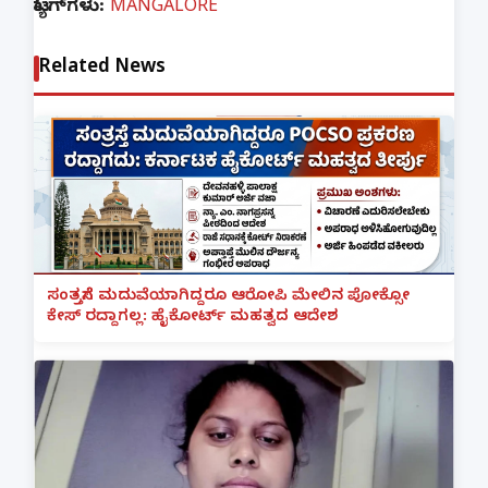
ಟ್ಯಾಗ್‌ಗಳು:
MANGALORE
Related News
ಸಂತ್ರಸ್ತೆಗೆ ಮದುವೆಯಾಗಿದ್ದರೂ ಆರೋಪಿ ಮೇಲಿನ ಪೋಕ್ಸೋ
ಕೇಸ್ ರದ್ದಾಗಲ್ಲ: ಹೈಕೋರ್ಟ್ ಮಹತ್ವದ ಆದೇಶ