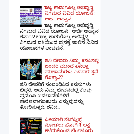
ರಾಜ್ಯ ಕಾಡುಗೊಲ್ಲ ಅಭಿವೃದ್ಧಿ
ನಿಗಮದ ವಿವಿಧ ಯೋಜನೆ :
ಅರ್ಜಿ ಆಹ್ವಾನ
ರಾಜ್ಯ ಕಾಡುಗೊಲ್ಲ ಅಭಿವೃದ್ಧಿ
ನಿಗಮದ ವಿವಿಧ ಯೋಜನೆ : ಅರ್ಜಿ ಆಹ್ವಾನ
ಕರ್ನಾಟಕ ರಾಜ್ಯ ಕಾಡುಗೊಲ್ಲ ಅಭಿವೃದ್ಧಿ
ನಿಗಮದ ವತಿಯಿಂದ ಪ್ರಸಕ್ತ ಸಾಲಿನ ವಿವಿಧ
ಯೋಜನೆಗಳ ಲಾಭವನ...
ಶನಿ ದೇವರು ನಿಮ್ಮ ಕನಸಿನಲ್ಲಿ
ಬಂದರೆ ಮುಂದೆ ಏನೆಲ್ಲಾ
ಪರಿಣಾಮಗಳು ಎದುರಾಗುತ್ತವೆ
ಗೊತ್ತಾ..??
ಶನಿ ದೇವರಿಗೆ ಸಂಬಂಧಿಸಿದ ಕನಸುಗಳು
ಬಿದ್ದರೆ, ಅದು ನಿಮ್ಮ ಜೀವನದಲ್ಲಿ ಕೆಲವು
ಪ್ರಮುಖ ಬದಲಾವಣೆಗಳಿಗೆ
ಕಾರಣವಾಗಬಹುದು ಎನ್ನುವುದನ್ನು
ತೋರಿಸುತ್ತದೆ. ಶನಿದ...
ಫ್ರೀಯಾಗಿ ನೆಟ್‌ಫ್ಲಿಕ್ಸ್
ನೋಡಲು ಹೋಗಿ ₹1 ಲಕ್ಷ
ಕಳೆದುಕೊಂಡ ಬೆಂಗಳೂರು