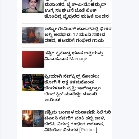
ಮತಾಂತರ: ಜೈಶ್-ಎ-ಮೊಹಮ್ಮದ್
ಉಗ್ರ ಸಂಘಟನೆ ಜೊತೆ ಲಿಂಕ್
ಹೊಂದಿದ್ದ ಜೈಪುರದ ಮಹಿಳೆ ಬಂಧನ!
ಲಕ್ನೋ ಗೇಮಿಂಗ್ ಜೋನ್‌ನಲ್ಲಿ ಭೀಕರ
ಅಗ್ನಿ ಅವಘಡ: 12 ಮಂದಿ ಸಜೀವ
ದಹನ, ಹಲವರಿಗೆ ಗಂಭೀರ ಗಾಯ
ಪತ್ನಿಗೆ ಕೈಕೊಟ್ಟ ಭೂಪ ಅತ್ತೆಯನ್ನು
ವಿವಾಹವಾದ Marriage
ಫ್ರೀಯಾಗಿ ನೆಟ್‌ಫ್ಲಿಕ್ಸ್ ನೋಡಲು
ಹೋಗಿ ₹1 ಲಕ್ಷ ಕಳೆದುಕೊಂಡ
ಬೆಂಗಳೂರು ವ್ಯಕ್ತಿ; ಇನ್‌ಸ್ಟಾಗ್ರಾಂ
ಲಿಂಕ್ ಕ್ಲಿಕ್ ಮಾಡಿದ್ದೇ ದುಬಾರಿ
ಆಯಿತು!
ಪಶ್ಚಿಮ ಬಂಗಾಳ ಚುನಾವಣೆ: ಸಿಲಿಗುರಿ
ಟಿಎಂಸಿ ಕಚೇರಿಗೆ ಬೆಂಕಿ ಹಚ್ಚಿ ದಾಳಿ,
ಬಿಜೆಪಿ ವಿರುದ್ಧ ಗಂಭೀರ ಆರೋಪ,
ವಿಡಿಯೋ ಬಿಡುಗಡೆ [Politics]