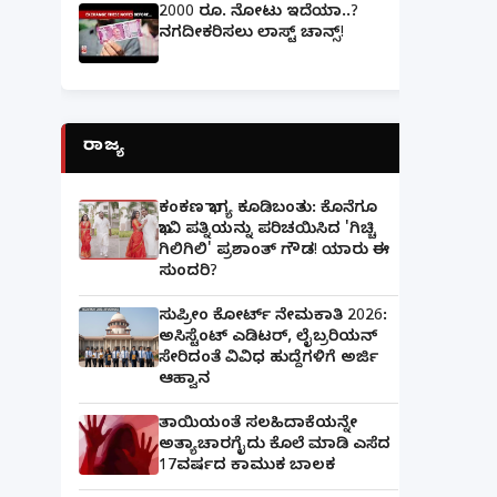
2000 ರೂ. ನೋಟು ಇದೆಯಾ..?
ನಗದೀಕರಿಸಲು ಲಾಸ್ಟ್‌ ಚಾನ್ಸ್‌!
ರಾಜ್ಯ
ಕಂಕಣ ಭಾಗ್ಯ ಕೂಡಿಬಂತು: ಕೊನೆಗೂ
ಭಾವಿ ಪತ್ನಿಯನ್ನು ಪರಿಚಯಿಸಿದ 'ಗಿಚ್ಚಿ
ಗಿಲಿಗಿಲಿ' ಪ್ರಶಾಂತ್ ಗೌಡ! ಯಾರು ಈ
ಸುಂದರಿ?
ಸುಪ್ರೀಂ ಕೋರ್ಟ್ ನೇಮಕಾತಿ 2026:
ಅಸಿಸ್ಟೆಂಟ್ ಎಡಿಟರ್, ಲೈಬ್ರರಿಯನ್
ಸೇರಿದಂತೆ ವಿವಿಧ ಹುದ್ದೆಗಳಿಗೆ ಅರ್ಜಿ
ಆಹ್ವಾನ
ತಾಯಿಯಂತೆ ಸಲಹಿದಾಕೆಯನ್ನೇ
ಅತ್ಯಾಚಾರಗೈದು ಕೊಲೆ ಮಾಡಿ ಎಸೆದ
17ವರ್ಷದ ಕಾಮುಕ ಬಾಲಕ