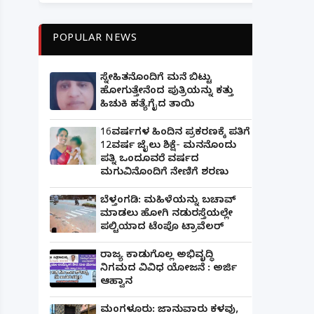
POPULAR NEWS
ಸ್ನೇಹಿತನೊಂದಿಗೆ ಮನೆ ಬಿಟ್ಟು
ಹೋಗುತ್ತೇನೆಂದ ಪುತ್ರಿಯನ್ನು ಕತ್ತು
ಹಿಚುಕಿ ಹತ್ಯೆಗೈದ ತಾಯಿ
16ವರ್ಷಗಳ ಹಿಂದಿನ ಪ್ರಕರಣಕ್ಕೆ ಪತಿಗೆ
12ವರ್ಷ ಜೈಲು ಶಿಕ್ಷೆ- ಮನನೊಂದು
ಪತ್ನಿ ಒಂದೂವರೆ ವರ್ಷದ
ಮಗುವಿನೊಂದಿಗೆ ನೇಣಿಗೆ ಶರಣು
ಬೆಳ್ತಂಗಡಿ: ಮಹಿಳೆಯನ್ನು ಬಚಾವ್
ಮಾಡಲು ಹೋಗಿ ನಡುರಸ್ತೆಯಲ್ಲೇ
ಪಲ್ಟಿಯಾದ ಟೆಂಪೊ ಟ್ರಾವೆಲರ್
ರಾಜ್ಯ ಕಾಡುಗೊಲ್ಲ ಅಭಿವೃದ್ಧಿ
ನಿಗಮದ ವಿವಿಧ ಯೋಜನೆ : ಅರ್ಜಿ
ಆಹ್ವಾನ
ಮಂಗಳೂರು: ಜಾನುವಾರು ಕಳವು,