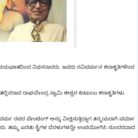
್ಮಾ ಹೃದಯಘಾತದಿಂದ ನಿಧನರಾದರು. ಇವರು ರವಿವರ್ಮನ ಕಲಾಕೃತಿಗಳಿಂದ
ತಲ್ಲಿನರಾದ ರಾಘವೇಂದ್ರ ಸ್ವಾಮಿ ಈಶ್ವರ ಕುಟುಂಬ ಕಲಾಕೃತಿಗಳು
 ರವರ ಪೇಂಟಿಂಗ್ ಅನ್ನು ವೀಕ್ಷಿಸುತ್ತಿದ್ದಾಗ ತನ್ಮಯರಾಗಿ ವರ್ಮಾ
ೊಂಡರು. ತಮ್ಮ ಎರಡು ಕೈಗಳ ಬೆರಳುಗಳನ್ನೇ ಉಪಯೋಗಿಸಿ ಸುಂದರವಾದ