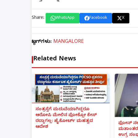
Share:
WhatsApp
Facebook
X
ಟ್ಯಾಗ್‌ಗಳು:
MANGALORE
Related News
ಸಂತ್ರಸ್ತೆಗೆ ಮದುವೆಯಾಗಿದ್ದರೂ
ಆರೋಪಿ ಮೇಲಿನ ಪೋಕ್ಸೋ ಕೇಸ್
ರದ್ದಾಗಲ್ಲ: ಹೈಕೋರ್ಟ್ ಮಹತ್ವದ
ಫೋನ್ ನಲ್
ಆದೇಶ
ಮತಾಂತರ:
ಉಗ್ರ ಸಂಘ