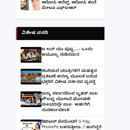
ಆರೋಪಿ ಅರೆಸ್ಟ್, ಆರೋಪಿ ತಂದೆ
ಮೇಲೂ ಎಫ್ಐಆರ್
ವಿಶೇಷ ವರದಿ
ಐ ಲವ್ ಯು ಪುಟ್ಟ.....: ಒಂದು
ಅಮೂಲ್ಯ ನುಡಿನಮನ
ಶಬರಿಮಲೆ ಯಾತ್ರಿಗಳಿಗೆ ಮಹತ್ವದ
ಪ್ರಕಟಣೆ ಅರಣ್ಯ ಮೂಲಕ ಬರುವ
ಭಕ್ತರಿಗೆ ವಿಶೇಷ ದರ್ಶನದ ವ್ಯವಸ್ಥೆ
ರಾಜ್ಯ ಸರ್ಕಾರದಿಂದ ಬೃಹತ್ ಸಾಲ
ಸೌಲಭ್ಯ ಯೋಜನೆ ಘೋಷಣೆ:
ಸುಲಭದಲ್ಲೇ ಸಾಲ- ಅರ್ಹರಿಗೆ
ಸುವರ್ಣಾವಕಾಶ
ಡಿಜಿಟಲ್ ಪೇಮೆಂಟಿಗೆ G Pay,
PhonePe ಬಳಸುತ್ತೀರಾ..? ಹಾಗಿದ್ದರೆ