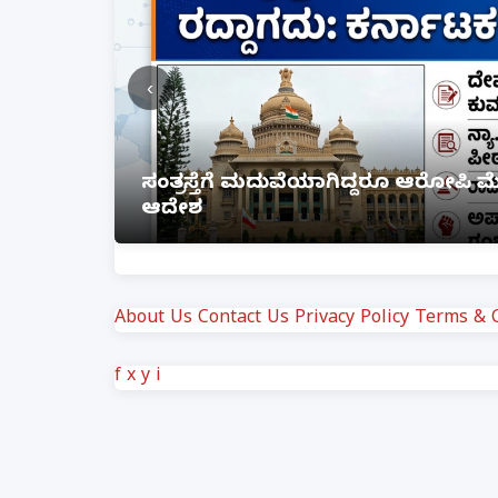
‹
ಸಂತ್ರಸ್ತೆಗೆ ಮದುವೆಯಾಗಿದ್ದರೂ ಆರೋಪಿ 
ಆದೇಶ
About Us
Contact Us
Privacy Policy
Terms & C
f
x
y
i