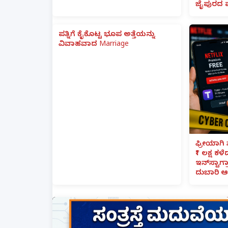
ಜೈಪುರದ 
ಪತ್ನಿಗೆ ಕೈಕೊಟ್ಟ ಭೂಪ ಅತ್ತೆಯನ್ನು
ವಿವಾಹವಾದ Marriage
ಫ್ರೀಯಾಗಿ 
₹1 ಲಕ್ಷ ಕಳ
ಇನ್‌ಸ್ಟಾಗ್ರ
ದುಬಾರಿ ಆ