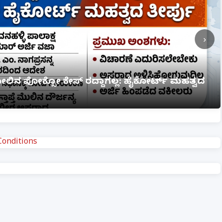
›
ಮೇಲಿನ ಪೋಕ್ಸೋ ಕೇಸ್ ರದ್ದಾಗಲ್ಲ: ಹೈಕೋರ್ಟ್ ಮಹತ್ವದ
onditions