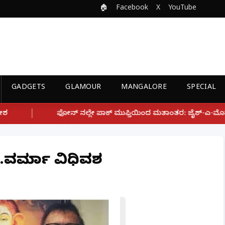
🏠
Facebook
X
YouTube
GADGETS
GLAMOUR
MANGALORE
SPECIAL
ಲೇ ಪಾಕ್ ಮುಫ್ತಿಯಿಂದ ಮತಾಂತರ: ಜೈಶ್-ಎ-ಮೊಹಮ್ಮದ್ ಉಗ್ರ ಸಂಘಟನೆ ಜೊತೆ 
ಎಸ್.ವರ್ಮಾ ವಿಧಿವಶ