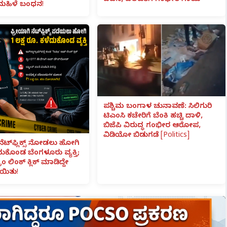
ದಹನ, ಹಲವರಿಗೆ ಗಂಭೀರ ಗಾಯ
ಮಹಿಳೆ ಬಂಧನ!
ಪಶ್ಚಿಮ ಬಂಗಾಳ ಚುನಾವಣೆ: ಸಿಲಿಗುರಿ
ಟಿಎಂಸಿ ಕಚೇರಿಗೆ ಬೆಂಕಿ ಹಚ್ಚಿ ದಾಳಿ,
ಬಿಜೆಪಿ ವಿರುದ್ಧ ಗಂಭೀರ ಆರೋಪ,
ವಿಡಿಯೋ ಬಿಡುಗಡೆ [Politics]
ನೆಟ್‌ಫ್ಲಿಕ್ಸ್ ನೋಡಲು ಹೋಗಿ
ೆದುಕೊಂಡ ಬೆಂಗಳೂರು ವ್ಯಕ್ತಿ;
ಾಂ ಲಿಂಕ್ ಕ್ಲಿಕ್ ಮಾಡಿದ್ದೇ
ಯಿತು!