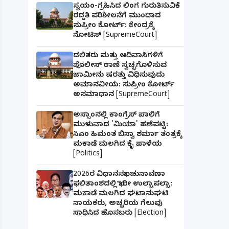
ಸ್ವಯಂ-ಗ್ರಹಿಸಿದ ಲಿಂಗ ಗುರುತಿಸುವಿಕೆ
ರದ್ದತಿ ಪರಿಶೀಲನೆಗೆ ಮುಂದಾದ
ಸುಪ್ರೀಂ ಕೋರ್ಟ್: ಕೇಂದ್ರಕ್ಕೆ
ನೋಟಿಸ್ [SupremeCourt]
ದಲಿತರು ಮತ್ತು ಆದಿವಾಸಿಗಳಿಗೆ
ಪೊಲೀಸ್ ಠಾಣೆ ಸ್ವಚ್ಛಗೊಳಿಸುವ
ಜಾಮೀನು ಷರತ್ತು ವಿಧಿಸುವುದು
ಅಮಾನವೀಯ: ಸುಪ್ರೀಂ ಕೋರ್ಟ್
ಅಸಮಾಧಾನ [SupremeCourt]
ಅಸ್ಸಾಂನಲ್ಲಿ ಕಾಂಗ್ರೆಸ್ ಪಾಲಿಗೆ
ಮುಳುವಾದ 'ಮಿಯಾ' ಹಣೆಪಟ್ಟಿ:
ಸಿಎಂ ಹಿಮಂತ ಬಿಸ್ವಾ ಶರ್ಮಾ ತಂತ್ರಕ್ಕೆ
ಮಕಾಡೆ ಮಲಗಿದ ಕೈ ಪಾಳೆಯ
[Politics]
2026ರ ವಿಧಾನಸಭಾ ಚುನಾವಣಾ
ಫಲಿತಾಂಶದಲ್ಲಿ ಭಾರೀ ಉಲ್ಟಾಪಲ್ಟಾ:
ಮಕಾಡೆ ಮಲಗಿದ ಘಟಾನುಘಟಿ
ನಾಯಕರು, ಅಚ್ಚರಿಯ ಗೆಲುವು
ಸಾಧಿಸಿದ ಹೊಸಬರು [Election]