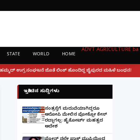
ADVT
AGRICULTURE
ba
STATE
WORLD
HOME
|
ಲಿಂಕ್ ಹೊಂದಿದ್ದ ಜೈಪುರದ ಮಹಿಳೆ ಬಂಧನ!
ಲಕ್ನೋ ಗೇಮಿಂಗ್
ಇತ್ತೀಚಿನ ಸುದ್ದಿಗಳು
ಸಂತ್ರಸ್ತೆಗೆ ಮದುವೆಯಾಗಿದ್ದರೂ
ಆರೋಪಿ ಮೇಲಿನ ಪೋಕ್ಸೋ ಕೇಸ್
ರದ್ದಾಗಲ್ಲ: ಹೈಕೋರ್ಟ್ ಮಹತ್ವದ
ಆದೇಶ
ಫೋನ್ ನಲ್ಲೇ ಪಾಕ್ ಮುಫ್ತಿಯಿಂದ