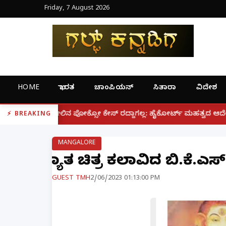
Friday, 7 August 2026
HOME
ಭಾರತ
ಚಾಂಪಿಯನ್
ಸಿತಾರಾ
ವಿದೇಶ
|
್ಸೋ ಕೇಸ್ ರದ್ದಾಗಲ್ಲ: ಹೈಕೋರ್ಟ್ ಮಹತ್ವದ ಆದೇಶ
ಫೋನ್ ನಲ್
BREAKING
MANGALORE
ಖ್ಯಾತ ಚಿತ್ರ ಕಲಾವಿದ ಬಿ.ಕೆ.
GUEST TMH
2/06/2023 01:13:00 PM