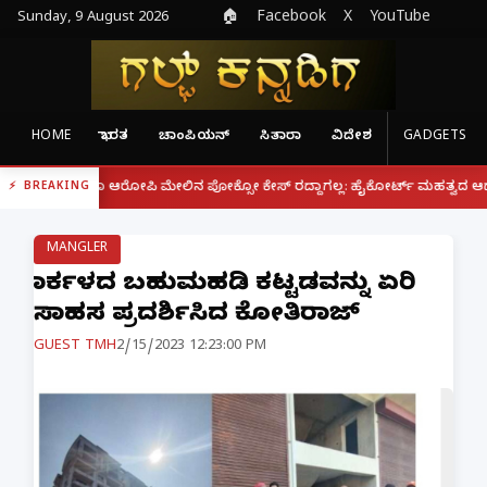
Sunday, 9 August 2026
🏠
Facebook
X
YouTube
HOME
ಭಾರತ
ಚಾಂಪಿಯನ್
ಸಿತಾರಾ
ವಿದೇಶ
GADGETS
|
್ದರೂ ಆರೋಪಿ ಮೇಲಿನ ಪೋಕ್ಸೋ ಕೇಸ್ ರದ್ದಾಗಲ್ಲ: ಹೈಕೋರ್ಟ್ ಮಹತ್ವದ ಆದೇಶ
ಫೋನ್
BREAKING
MANGLER
ಕಾರ್ಕಳದ ಬಹುಮಹಡಿ ಕಟ್ಟಡವನ್ನು ಏರಿ
ಸಾಹಸ ಪ್ರದರ್ಶಿಸಿದ ಕೋತಿರಾಜ್
GUEST TMH
2/15/2023 12:23:00 PM