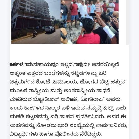
ಕಾರ್ಕಳ
: ಯಾರ ಸಹಾಯವೂ ಇಲ್ಲದೆ, ಯಾವುದೇ ಆಸರೆಯಿಲ್ಲದೆ
ಅತ್ಯಂತ ಎತ್ತರದ ಬಂಡೆಗಳನ್ನು ಕಟ್ಟಡಗಳನ್ನು ಏರಿ
ಚಿತ್ರದುರ್ಗದ ಕೋಟೆ ,ಹಿಮಾಲಯ, ಜೋಗದ ಬೆಟ್ಟ ಹತ್ತುವ
ಮೂಲಕ ರಾಷ್ಟ್ರೀಯ ಮತ್ತು ಅಂತರಾಷ್ಟ್ರೀಯ ಸಾಧನೆ
ಮಾಡಿರುವ ಜ್ಯೋತಿರಾಜ್ ಅಲಿಯಾಸ್, ಕೋತಿರಾಜ್ ಅವರು
ಇಂದು ಕಾರ್ಕಳದ ಸಾಲ್ಮರ ಬಳಿ ಇರುವ ಸಮೃದ್ಧಿ ಹಿಲ್ಸ್ ಬಹು
ಮಹಡಿ ಕಟ್ಟಡವನ್ನು ಏರಿ ಸಾಹಸ ಪ್ರದರ್ಶಿಸಿದರು. ಅವರ ಈ
ಸಾಹಸವನ್ನು ನೋಡಲು ಭಾರಿ ಸಂಖ್ಯೆಯಲ್ಲಿ ಸಾರ್ವಜನಿಕರು,
ವಿದ್ಯಾರ್ಥಿಗಳು ಹಾಗೂ ಪೊಲೀಸರು ನೆರೆದಿದ್ದರು.