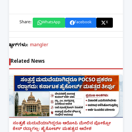
Share:
WhatsApp
Facebook
X
ಟ್ಯಾಗ್‌ಗಳು:
mangler
Related News
ಸಂತ್ರಸ್ತೆಗೆ ಮದುವೆಯಾಗಿದ್ದರೂ ಆರೋಪಿ ಮೇಲಿನ ಪೋಕ್ಸೋ
ಕೇಸ್ ರದ್ದಾಗಲ್ಲ: ಹೈಕೋರ್ಟ್ ಮಹತ್ವದ ಆದೇಶ