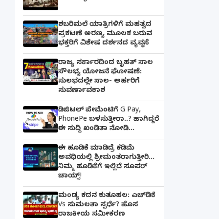
ಶಬರಿಮಲೆ ಯಾತ್ರಿಗಳಿಗೆ ಮಹತ್ವದ
ಪ್ರಕಟಣೆ ಅರಣ್ಯ ಮೂಲಕ ಬರುವ
ಭಕ್ತರಿಗೆ ವಿಶೇಷ ದರ್ಶನದ ವ್ಯವಸ್ಥೆ
ರಾಜ್ಯ ಸರ್ಕಾರದಿಂದ ಬೃಹತ್ ಸಾಲ
ಸೌಲಭ್ಯ ಯೋಜನೆ ಘೋಷಣೆ:
ಸುಲಭದಲ್ಲೇ ಸಾಲ- ಅರ್ಹರಿಗೆ
ಸುವರ್ಣಾವಕಾಶ
ಡಿಜಿಟಲ್ ಪೇಮೆಂಟಿಗೆ G Pay,
PhonePe ಬಳಸುತ್ತೀರಾ..? ಹಾಗಿದ್ದರೆ
ಈ ಸುದ್ದಿ ಖಂಡಿತಾ ನೋಡಿ...
ಈ ಹೂಡಿಕೆ ಮಾಡಿದ್ರೆ ಕಡಿಮೆ
ಅವಧಿಯಲ್ಲಿ ಶ್ರೀಮಂತರಾಗುತ್ತೀರಿ...
ನಿಮ್ಮ ಹೂಡಿಕೆಗೆ ಇಲ್ಲಿದೆ ಸೂಪರ್
ಚಾಯ್ಸ್‌!
ಮಂಡ್ಯ ಕದನ ಕುತೂಹಲ: ಎಚ್‌ಡಿಕೆ
Vs ಸುಮಲತಾ ಸ್ಪರ್ಧೆ? ಹೊಸ
ರಾಜಕೀಯ ಸಮೀಕರಣ