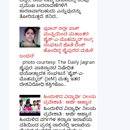
ಬಿದ್ದರೆ, ಅದು ನಿಮ್ಮ ಜೀವನದಲ್ಲಿ ಕೆಲವು
ಪ್ರಮುಖ ಬದಲಾವಣೆಗಳಿಗೆ
ಕಾರಣವಾಗಬಹುದು ಎನ್ನುವುದನ್ನು
ತೋರಿಸುತ್ತದೆ. ಶನಿದ...
ಫೋನ್ ನಲ್ಲೇ ಪಾಕ್
ಮುಫ್ತಿಯಿಂದ ಮತಾಂತರ:
ಜೈಶ್-ಎ-ಮೊಹಮ್ಮದ್ ಉಗ್ರ
ಸಂಘಟನೆ ಜೊತೆ ಲಿಂಕ್
ಹೊಂದಿದ್ದ ಜೈಪುರದ ಮಹಿಳೆ
ಬಂಧನ!
photo courtesy: The Daily Jagran
ಜೈಪುರ: ಪಾಕಿಸ್ತಾನದ ನಿಷೇಧಿತ
ಭಯೋತ್ಪಾದಕ ಸಂಘಟನೆ 'ಜೈಶ್-ಎ-
ಮೊಹಮ್ಮದ್' (JeM) ಮತ್ತು ಇತರ
ದೇಶವಿರೋಧಿ ಶಕ್ತಿಗಳೊಂ...
ಹಿಂದುಳಿದ ವಿದ್ಯಾರ್ಥಿ ನಿಲಯ
ಪ್ರವೇಶಾತಿ : ಅರ್ಜಿ ಆಹ್ವಾನ
ಹಿಂದುಳಿದ ವಿದ್ಯಾರ್ಥಿ ನಿಲಯ
ಪ್ರವೇಶಾತಿ : ಅರ್ಜಿ ಆಹ್ವಾನ
ಹಿಂದುಳಿದ ವರ್ಗಗಳ ಕಲ್ಯಾಣ ಇಲಾಖೆಯ
ವತಿಯಿಂದ ಪ್ರಸಕ್ತ ಸಾಲಿನಲ್ಲಿ ಇಲಾಖೆಯ