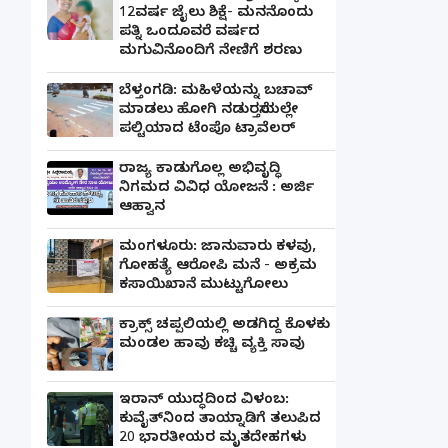
12ವರ್ಷ ಜೈಲು ಶಿಕ್ಷೆ- ಮನನೊಂದು
ಪತ್ನಿ ಒಂದೂವರೆ ವರ್ಷದ
ಮಗುವಿನೊಂದಿಗೆ ನೇಣಿಗೆ ಶರಣು
ಬೆಳ್ತಂಗಡಿ: ಮಹಿಳೆಯನ್ನು ಬಚಾವ್
ಮಾಡಲು ಹೋಗಿ ನಡುರಸ್ತೆಯಲ್ಲೇ
ಪಲ್ಟಿಯಾದ ಟೆಂಪೊ ಟ್ರಾವೆಲರ್
ರಾಜ್ಯ ಕಾಡುಗೊಲ್ಲ ಅಭಿವೃದ್ಧಿ
ನಿಗಮದ ವಿವಿಧ ಯೋಜನೆ : ಅರ್ಜಿ
ಆಹ್ವಾನ
ಮಂಗಳೂರು: ಜಾನುವಾರು ಕಳವು,
ಗೋಹತ್ಯೆ ಆರೋಪಿ ಮನೆ - ಅಕ್ರಮ
ಕಸಾಯಿಖಾನೆ ಮುಟ್ಟುಗೋಲು
ಕ್ರಾಕ್ಸ್ ಚಪ್ಪಲಿಯಲ್ಲಿ ಅಡಗಿದ್ದ ಕೊಳಕು
ಮಂಡಲ ಹಾವು ಕಚ್ಚಿ ವ್ಯಕ್ತಿ ಸಾವು
ಇರಾನ್ ಯುದ್ಧದಿಂದ ವಿಳಂಬ:
ಕುವೈತ್‌ನಿಂದ ತಾಯ್ನಾಡಿಗೆ ತಲುಪಿದ
20 ಭಾರತೀಯರ ಮೃತದೇಹಗಳು