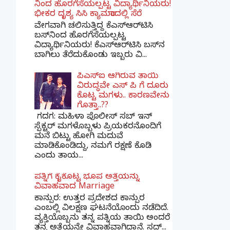
ನಿಂದ ಹೊರಗೆಸೆಯಲ್ಪಟ್ಟ ವಿದ್ಯಾರ್ಥಿನಿಯರು!
ಭೀಕರ ದೃಶ್ಯ ಸಿಸಿ ಕ್ಯಾಮರಾದಲ್ಲಿ ಸೆರೆ
ವೇಗವಾಗಿ ಚಲಿಸುತ್ತಿದ್ದ ಕೆಎಸ್‌ಆರ್‌ಟಿಸಿ
ಬಸ್‌ನಿಂದ ಹೊರಗೆಸೆಯಲ್ಪಟ್ಟ
ವಿದ್ಯಾರ್ಥಿನಿಯರು! ಕೆಎಸ್‌ಆರ್‌ಟಿಸಿ ಬಸ್‌ನ
ಬಾಗಿಲು ತೆರೆದುಕೊಂಡು ಇಬ್ಬರು ವಿ...
ಪಿಎಸ್​ಐ ಆಗಿರುವ ತಾಯಿ
ವಿರುದ್ಧವೇ ಎಸ್ ಪಿ ಗೆ ದೂರು
ಕೊಟ್ಟ ಮಗಳು.. ಕಾರಣವೇನು
ಗೊತ್ತಾ..??
ಗದಗ​: ಮಹಿಳಾ ಪೊಲೀಸ್​ ಸಬ್ ​ಇನ್​
ಸ್ಪೆಕ್ಟರ್​ ಮಗಳೊಬ್ಬಳು ಪ್ರಿಯಕರನೊಂದಿಗೆ
ಮನೆ ಬಿಟ್ಟು ಹೋಗಿ ಮದುವೆ
ಮಾಡಿಕೊಂಡಿದ್ದು, ನಮಗೆ ರಕ್ಷಣೆ ಕೊಡಿ
ಎಂದು ತಾಯ...
ಪತ್ನಿಗೆ ಕೈಕೊಟ್ಟ ಭೂಪ ಅತ್ತೆಯನ್ನು
ವಿವಾಹವಾದ Marriage
ಕಾನ್ಪುರ: ಉತ್ತರ ಪ್ರದೇಶದ ಕಾನ್ಪುರ
ಎಂಬಲ್ಲಿ ವಿಲಕ್ಷಣ ಘಟನೆಯೊಂದು ನಡೆದಿದೆ.
ವ್ಯಕ್ತಿಯೊಬ್ಬನು ತನ್ನ ಪತ್ನಿಯ ತಾಯಿ ಅಂದರೆ
ತನ್ನ ಅತ್ತೆಯನ್ನೇ ವಿವಾಹವಾಗಿದ್ದಾನೆ. ಸದ್...