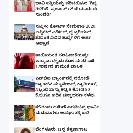
ಭಾವಿ ಪತ್ನಿಯನ್ನು ಪರಿಚಯಿಸಿದ 'ಗಿಚ್ಚಿ
ಗಿಲಿಗಿಲಿ' ಪ್ರಶಾಂತ್ ಗೌಡ! ಯಾರು ಈ
ಸುಂದರಿ?
ಸುಪ್ರೀಂ ಕೋರ್ಟ್ ನೇಮಕಾತಿ 2026:
ಅಸಿಸ್ಟೆಂಟ್ ಎಡಿಟರ್, ಲೈಬ್ರರಿಯನ್
ಸೇರಿದಂತೆ ವಿವಿಧ ಹುದ್ದೆಗಳಿಗೆ ಅರ್ಜಿ
ಆಹ್ವಾನ
ತಾಯಿಯಂತೆ ಸಲಹಿದಾಕೆಯನ್ನೇ
ಅತ್ಯಾಚಾರಗೈದು ಕೊಲೆ ಮಾಡಿ ಎಸೆದ
17ವರ್ಷದ ಕಾಮುಕ ಬಾಲಕ
ಎಸ್‌ಬಿಐ ಬ್ಯಾಂಕ್‌ನಲ್ಲಿ‌ ದರೋಡೆ-
ಬ್ಯಾಂಕ್​ನ ಮ್ಯಾನೇಜರ್‌, ಕ್ಯಾಶಿಯರ್‌,
ಸಿಬ್ಬಂದಿಯನ್ನು ಕಟ್ಟಿ 8 ಕೋಟಿ 50
ಕೆ.ಜಿ.ಗೂ ಅಧಿಕ ಚಿನ್ನಾಭರಣ ಕಳವು
ಸೆ.25ರಂದು ಹಸೆಮಣೆ ಏರಬೇಕಿದ್ದ ಭಾವೀ
ಮದುಮಗಳು ಅಪಘಾತಕ್ಕೆ ಬಲಿ
ಬೆಂಗಳೂರು: ಚಿನ್ನ ಕಳ್ಳಸಾಗಾಟ