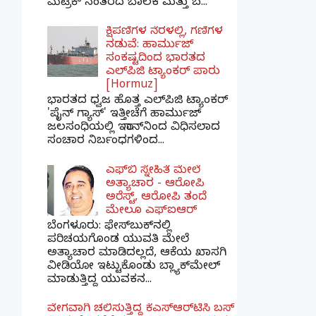
ಮೆಟ್ರಿಕ್ ನಂತರದ ಬಾಲಕ ಮತ್ತು ಬ...
ಕ್ಷಿಪಣಿಗಳ ನೆರಳಲ್ಲಿ, ಗಣಿಗಳ
ನಡುವೆ: ಹಾರ್ಮುಜ್
ಸಂಕಷ್ಟದಿಂದ ಭಾರತದ
ಎಲ್‌ಪಿಜಿ ಟ್ಯಾಂಕರ್ ಪಾರು
[Hormuz]
ಭಾರತದ ಧ್ವಜ ಹೊತ್ತ ಎಲ್‌ಪಿಜಿ ಟ್ಯಾಂಕರ್
'ಪೈನ್ ಗ್ಯಾಸ್' ಇತ್ತೀಚೆಗೆ ಹಾರ್ಮುಜ್
ಜಲಸಂಧಿಯಲ್ಲಿ ಇರಾನ್‌ನಿಂದ ವಿಧಿಸಲಾದ
ಸಂಚಾರ ನಿರ್ಬಂಧಗಳಿಂದ...
ಎಫ್‌ಬಿ ಸ್ನೇಹಿತೆ ಮೇಲೆ
ಅತ್ಯಾಚಾರ - ಆರೋಪಿ
ಅರೆಸ್ಟ್, ಆರೋಪಿ ತಂದೆ
ಮೇಲೂ ಎಫ್ಐಆರ್
ಬೆಂಗಳೂರು: ಫೇಸ್‌ಬುಕ್‌ನಲ್ಲಿ
ಪರಿಚಯಗೊಂಡ ಯುವತಿ ಮೇಲೆ
ಅತ್ಯಾಚಾರ ಮಾಡಿದಲ್ಲದೆ, ಆಕೆಯ ಖಾಸಗಿ
ವೀಡಿಯೋ ಇಟ್ಟುಕೊಂಡು ಬ್ಲ್ಯಾಕ್‌ಮೇಲ್
ಮಾಡುತ್ತಿದ್ದ ಯುವಕನ...
ವೇಗವಾಗಿ ಚಲಿಸುತ್ತಿದ್ದ ಕೆಎಸ್​ಆರ್​ಟಿಸಿ ಬಸ್​