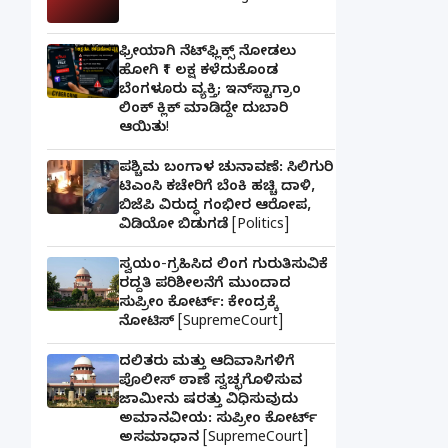
ಫ್ರೀಯಾಗಿ ನೆಟ್‌ಫ್ಲಿಕ್ಸ್ ನೋಡಲು
ಹೋಗಿ ₹1 ಲಕ್ಷ ಕಳೆದುಕೊಂಡ
ಬೆಂಗಳೂರು ವ್ಯಕ್ತಿ; ಇನ್‌ಸ್ಟಾಗ್ರಾಂ
ಲಿಂಕ್ ಕ್ಲಿಕ್ ಮಾಡಿದ್ದೇ ದುಬಾರಿ
ಆಯಿತು!
ಪಶ್ಚಿಮ ಬಂಗಾಳ ಚುನಾವಣೆ: ಸಿಲಿಗುರಿ
ಟಿಎಂಸಿ ಕಚೇರಿಗೆ ಬೆಂಕಿ ಹಚ್ಚಿ ದಾಳಿ,
ಬಿಜೆಪಿ ವಿರುದ್ಧ ಗಂಭೀರ ಆರೋಪ,
ವಿಡಿಯೋ ಬಿಡುಗಡೆ [Politics]
ಸ್ವಯಂ-ಗ್ರಹಿಸಿದ ಲಿಂಗ ಗುರುತಿಸುವಿಕೆ
ರದ್ದತಿ ಪರಿಶೀಲನೆಗೆ ಮುಂದಾದ
ಸುಪ್ರೀಂ ಕೋರ್ಟ್: ಕೇಂದ್ರಕ್ಕೆ
ನೋಟಿಸ್ [SupremeCourt]
ದಲಿತರು ಮತ್ತು ಆದಿವಾಸಿಗಳಿಗೆ
ಪೊಲೀಸ್ ಠಾಣೆ ಸ್ವಚ್ಛಗೊಳಿಸುವ
ಜಾಮೀನು ಷರತ್ತು ವಿಧಿಸುವುದು
ಅಮಾನವೀಯ: ಸುಪ್ರೀಂ ಕೋರ್ಟ್
ಅಸಮಾಧಾನ [SupremeCourt]