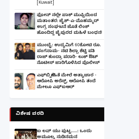
[Kuwait]
ಫೋನ್ ನಲ್ಲೇ ಪಾಕ್ ಮುಫ್ತಿಯಿಂದ
ಮತಾಂತರ: ಜೈಶ್-ಎ-ಮೊಹಮ್ಮದ್
ಉಗ್ರ ಸಂಘಟನೆ ಜೊತೆ ಲಿಂಕ್
ಹೊಂದಿದ್ದ ಜೈಪುರದ ಮಹಿಳೆ ಬಂಧನ!
ಮುಂಬೈ: ಉದ್ಯಮಿಗೆ 60ಕೋಟಿ ರೂ.
ಪಂಗನಾಮ- ನಟಿ ಶಿಲ್ಪಾ ಶೆಟ್ಟಿ ಪತಿ
ರಾಜ್ ಕುಂದ್ರಾ ಪರಾರಿ- ಲುಕ್ ಔಟ್
ನೊಟೀಸ್ ಜಾರಿಗೊಳಿಸಿದ ಪೊಲೀಸ್
ಎಫ್‌ಬಿ ಸ್ನೇಹಿತೆ ಮೇಲೆ ಅತ್ಯಾಚಾರ -
ಆರೋಪಿ ಅರೆಸ್ಟ್, ಆರೋಪಿ ತಂದೆ
ಮೇಲೂ ಎಫ್ಐಆರ್
ವಿಶೇಷ ವರದಿ
ಐ ಲವ್ ಯು ಪುಟ್ಟ.....: ಒಂದು
ಅಮೂಲ್ಯ ನುಡಿನಮನ