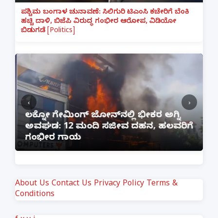
ಪಶ್ಚಿಮ ಬಂಗಾಳ ಚುನಾವಣೆ: ಸಿಲಿಗುರಿ ಟಿಎಂಸಿ ಕಚೇರಿಗೆ ಬೆಂಕಿ
ಹಚ್ಚಿ ದಾಳಿ, ಬಿಜೆಪಿ ವಿರುದ್ಧ ಗಂಭೀರ ಆರೋಪ, ವಿಡಿಯೋ
ಬಿಡುಗಡೆ [Politics]
‹
›
:
ಲಕ್ನೋ ಗೇಮಿಂಗ್ ಜೋನ್‌ನಲ್ಲಿ ಭೀಕರ ಅಗ್ನಿ
ಅವಘಡ: 12 ಮಂದಿ ಸಜೀವ ದಹನ, ಹಲವರಿಗೆ
ಪ
ಗಂಭೀರ ಗಾಯ
M
About Us
Contact Us
Privacy Policy
Terms &
Conditions