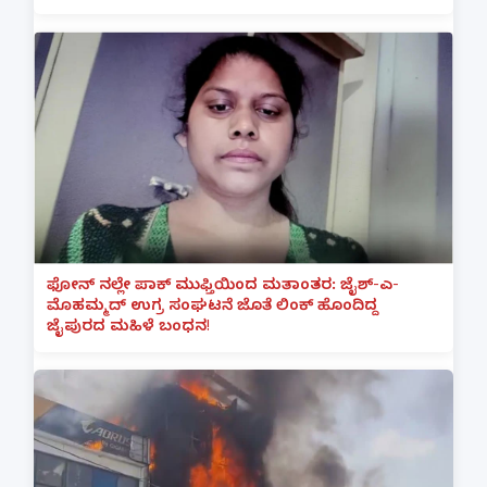
ಫೋನ್ ನಲ್ಲೇ ಪಾಕ್ ಮುಫ್ತಿಯಿಂದ ಮತಾಂತರ: ಜೈಶ್-ಎ-
ಮೊಹಮ್ಮದ್ ಉಗ್ರ ಸಂಘಟನೆ ಜೊತೆ ಲಿಂಕ್ ಹೊಂದಿದ್ದ
ಜೈಪುರದ ಮಹಿಳೆ ಬಂಧನ!