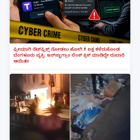
ಫ್ರೀಯಾಗಿ ನೆಟ್‌ಫ್ಲಿಕ್ಸ್ ನೋಡಲು ಹೋಗಿ ₹1 ಲಕ್ಷ ಕಳೆದುಕೊಂಡ
ಬೆಂಗಳೂರು ವ್ಯಕ್ತಿ; ಇನ್‌ಸ್ಟಾಗ್ರಾಂ ಲಿಂಕ್ ಕ್ಲಿಕ್ ಮಾಡಿದ್ದೇ ದುಬಾರಿ
ಆಯಿತು!