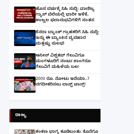
ಹೊಸ ವರ್ಷಕ್ಕೆ ಸಿಹಿ ಸುದ್ದಿ: ವಾಣಿಜ್ಯ
ಗ್ಯಾಸ್‌ ಬೆಲೆಯಲ್ಲಿ ಭಾರೀ ಇಳಿಕೆ,
ಉಜ್ವಲ ಫಲಾನುಭವಿಗಳಿಗೆ ಸಂತಸ
ಕೆನರಾ ಬ್ಯಾಂಕ್‌ ಗ್ರಾಹಕರಿಗೆ ಸಿಹಿ ಸುದ್ದಿ:
ಇನ್ನು ಈ ಬ್ಯಾಂಕಿನ ವ್ಯವಹಾರ
ಮತ್ತಷ್ಟು ಸುಲಭ!
ಆಸೀಸ್ ವಿಶ್ವಕಪ್ ಗೆಲುವಿಗೂ
ಮಂಗಳೂರಿಗೆ ನಂಟು! ಕಾಂಗರೂ
ಗೆಲುವಿಗೆ ಮಹಿಳೆಯ ಬಲ!
2000 ರೂ. ನೋಟು ಇದೆಯಾ..?
ನಗದೀಕರಿಸಲು ಲಾಸ್ಟ್‌ ಚಾನ್ಸ್‌!
ರಾಜ್ಯ
ಕಂಕಣ ಭಾಗ್ಯ ಕೂಡಿಬಂತು: ಕೊನೆಗೂ