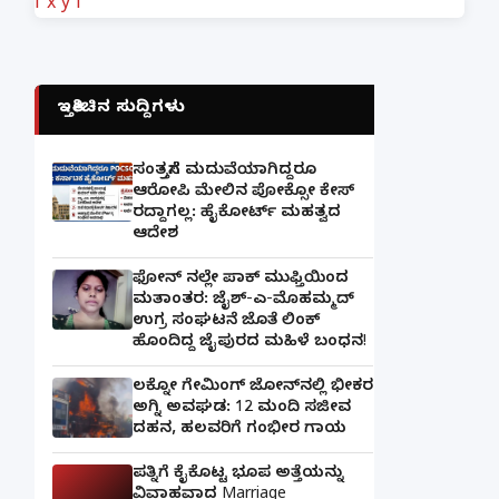
f
x
y
i
ಇತ್ತೀಚಿನ ಸುದ್ದಿಗಳು
ಸಂತ್ರಸ್ತೆಗೆ ಮದುವೆಯಾಗಿದ್ದರೂ
ಆರೋಪಿ ಮೇಲಿನ ಪೋಕ್ಸೋ ಕೇಸ್
ರದ್ದಾಗಲ್ಲ: ಹೈಕೋರ್ಟ್ ಮಹತ್ವದ
ಆದೇಶ
ಫೋನ್ ನಲ್ಲೇ ಪಾಕ್ ಮುಫ್ತಿಯಿಂದ
ಮತಾಂತರ: ಜೈಶ್-ಎ-ಮೊಹಮ್ಮದ್
ಉಗ್ರ ಸಂಘಟನೆ ಜೊತೆ ಲಿಂಕ್
ಹೊಂದಿದ್ದ ಜೈಪುರದ ಮಹಿಳೆ ಬಂಧನ!
ಲಕ್ನೋ ಗೇಮಿಂಗ್ ಜೋನ್‌ನಲ್ಲಿ ಭೀಕರ
ಅಗ್ನಿ ಅವಘಡ: 12 ಮಂದಿ ಸಜೀವ
ದಹನ, ಹಲವರಿಗೆ ಗಂಭೀರ ಗಾಯ
ಪತ್ನಿಗೆ ಕೈಕೊಟ್ಟ ಭೂಪ ಅತ್ತೆಯನ್ನು
ವಿವಾಹವಾದ Marriage