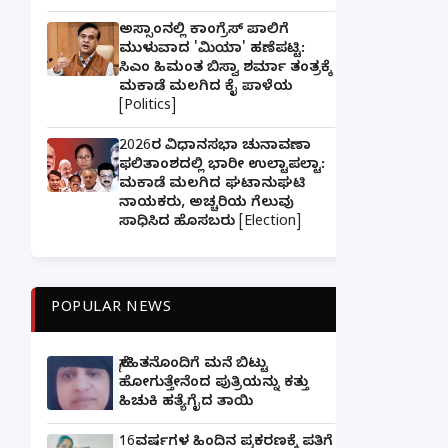
ಅಸ್ಸಾಂನಲ್ಲಿ ಕಾಂಗ್ರೆಸ್ ಪಾಲಿಗೆ
ಮುಳುವಾದ 'ಮಿಯಾ' ಹಣೆಪಟ್ಟಿ:
ಸಿಎಂ ಹಿಮಂತ ಬಿಸ್ವಾ ಶರ್ಮಾ ತಂತ್ರಕ್ಕೆ
ಮಕಾಡೆ ಮಲಗಿದ ಕೈ ಪಾಳೆಯ
[Politics]
2026ರ ವಿಧಾನಸಭಾ ಚುನಾವಣಾ
ಫಲಿತಾಂಶದಲ್ಲಿ ಭಾರೀ ಉಲ್ಟಾಪಲ್ಟಾ:
ಮಕಾಡೆ ಮಲಗಿದ ಘಟಾನುಘಟಿ
ನಾಯಕರು, ಅಚ್ಚರಿಯ ಗೆಲುವು
ಸಾಧಿಸಿದ ಹೊಸಬರು [Election]
POPULAR NEWS
ಸ್ನೇಹಿತನೊಂದಿಗೆ ಮನೆ ಬಿಟ್ಟು
ಹೋಗುತ್ತೇನೆಂದ ಪುತ್ರಿಯನ್ನು ಕತ್ತು
ಹಿಚುಕಿ ಹತ್ಯೆಗೈದ ತಾಯಿ
16ವರ್ಷಗಳ ಹಿಂದಿನ ಪ್ರಕರಣಕ್ಕೆ ಪತಿಗೆ