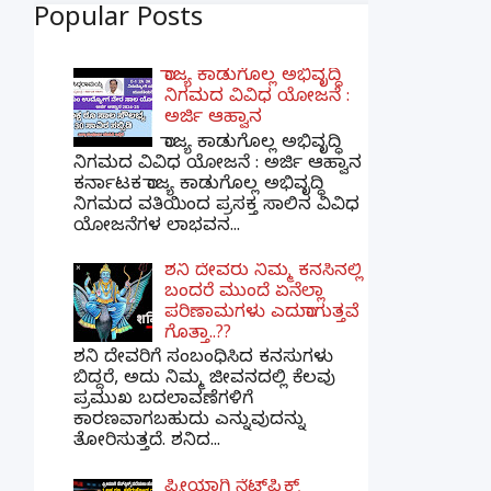
Popular Posts
ರಾಜ್ಯ ಕಾಡುಗೊಲ್ಲ ಅಭಿವೃದ್ಧಿ
ನಿಗಮದ ವಿವಿಧ ಯೋಜನೆ :
ಅರ್ಜಿ ಆಹ್ವಾನ
ರಾಜ್ಯ ಕಾಡುಗೊಲ್ಲ ಅಭಿವೃದ್ಧಿ
ನಿಗಮದ ವಿವಿಧ ಯೋಜನೆ : ಅರ್ಜಿ ಆಹ್ವಾನ
ಕರ್ನಾಟಕ ರಾಜ್ಯ ಕಾಡುಗೊಲ್ಲ ಅಭಿವೃದ್ಧಿ
ನಿಗಮದ ವತಿಯಿಂದ ಪ್ರಸಕ್ತ ಸಾಲಿನ ವಿವಿಧ
ಯೋಜನೆಗಳ ಲಾಭವನ...
ಶನಿ ದೇವರು ನಿಮ್ಮ ಕನಸಿನಲ್ಲಿ
ಬಂದರೆ ಮುಂದೆ ಏನೆಲ್ಲಾ
ಪರಿಣಾಮಗಳು ಎದುರಾಗುತ್ತವೆ
ಗೊತ್ತಾ..??
ಶನಿ ದೇವರಿಗೆ ಸಂಬಂಧಿಸಿದ ಕನಸುಗಳು
ಬಿದ್ದರೆ, ಅದು ನಿಮ್ಮ ಜೀವನದಲ್ಲಿ ಕೆಲವು
ಪ್ರಮುಖ ಬದಲಾವಣೆಗಳಿಗೆ
ಕಾರಣವಾಗಬಹುದು ಎನ್ನುವುದನ್ನು
ತೋರಿಸುತ್ತದೆ. ಶನಿದ...
ಫ್ರೀಯಾಗಿ ನೆಟ್‌ಫ್ಲಿಕ್ಸ್