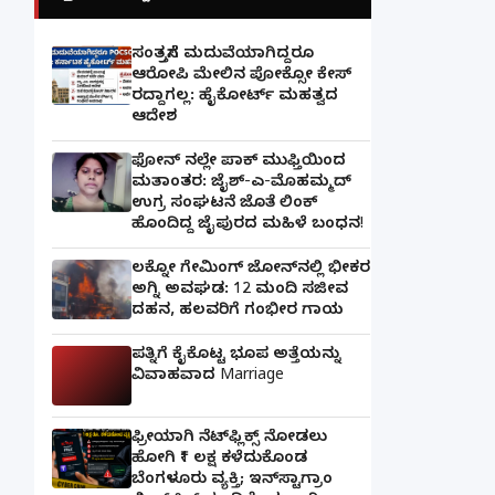
ಸಂತ್ರಸ್ತೆಗೆ ಮದುವೆಯಾಗಿದ್ದರೂ
ಆರೋಪಿ ಮೇಲಿನ ಪೋಕ್ಸೋ ಕೇಸ್
ರದ್ದಾಗಲ್ಲ: ಹೈಕೋರ್ಟ್ ಮಹತ್ವದ
ಆದೇಶ
ಫೋನ್ ನಲ್ಲೇ ಪಾಕ್ ಮುಫ್ತಿಯಿಂದ
ಮತಾಂತರ: ಜೈಶ್-ಎ-ಮೊಹಮ್ಮದ್
ಉಗ್ರ ಸಂಘಟನೆ ಜೊತೆ ಲಿಂಕ್
ಹೊಂದಿದ್ದ ಜೈಪುರದ ಮಹಿಳೆ ಬಂಧನ!
ಲಕ್ನೋ ಗೇಮಿಂಗ್ ಜೋನ್‌ನಲ್ಲಿ ಭೀಕರ
ಅಗ್ನಿ ಅವಘಡ: 12 ಮಂದಿ ಸಜೀವ
ದಹನ, ಹಲವರಿಗೆ ಗಂಭೀರ ಗಾಯ
ಪತ್ನಿಗೆ ಕೈಕೊಟ್ಟ ಭೂಪ ಅತ್ತೆಯನ್ನು
ವಿವಾಹವಾದ Marriage
ಫ್ರೀಯಾಗಿ ನೆಟ್‌ಫ್ಲಿಕ್ಸ್ ನೋಡಲು
ಹೋಗಿ ₹1 ಲಕ್ಷ ಕಳೆದುಕೊಂಡ
ಬೆಂಗಳೂರು ವ್ಯಕ್ತಿ; ಇನ್‌ಸ್ಟಾಗ್ರಾಂ