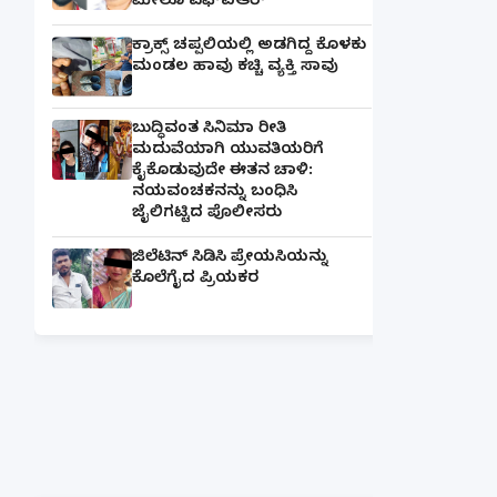
ಮೇಲೂ ಎಫ್ಐಆರ್
ಕ್ರಾಕ್ಸ್ ಚಪ್ಪಲಿಯಲ್ಲಿ ಅಡಗಿದ್ದ ಕೊಳಕು
ಮಂಡಲ ಹಾವು ಕಚ್ಚಿ ವ್ಯಕ್ತಿ ಸಾವು
ಬುದ್ಧಿವಂತ ಸಿನಿಮಾ ರೀತಿ
ಮದುವೆಯಾಗಿ ಯುವತಿಯರಿಗೆ
ಕೈಕೊಡುವುದೇ ಈತನ ಚಾಳಿ:
ನಯವಂಚಕನನ್ನು ಬಂಧಿಸಿ
ಜೈಲಿಗಟ್ಟಿದ ಪೊಲೀಸರು
ಜಿಲೆಟಿನ್ ಸಿಡಿಸಿ ಪ್ರೇಯಸಿಯನ್ನು
ಕೊಲೆಗೈದ ಪ್ರಿಯಕರ