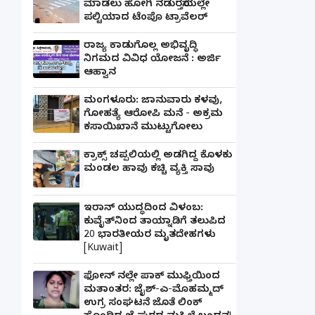
ಮಾಡಲು ಹೋಗಿ ನಡುರಸ್ತೆಯಲ್ಲೇ
ಪಲ್ಟಿಯಾದ ಟೆಂಪೊ ಟ್ರಾವೆಲರ್
ರಾಜ್ಯ ಕಾಡುಗೊಲ್ಲ ಅಭಿವೃದ್ಧಿ
ನಿಗಮದ ವಿವಿಧ ಯೋಜನೆ : ಅರ್ಜಿ
ಆಹ್ವಾನ
ಮಂಗಳೂರು: ಜಾನುವಾರು ಕಳವು,
ಗೋಹತ್ಯೆ ಆರೋಪಿ ಮನೆ - ಅಕ್ರಮ
ಕಸಾಯಿಖಾನೆ ಮುಟ್ಟುಗೋಲು
ಕ್ರಾಕ್ಸ್ ಚಪ್ಪಲಿಯಲ್ಲಿ ಅಡಗಿದ್ದ ಕೊಳಕು
ಮಂಡಲ ಹಾವು ಕಚ್ಚಿ ವ್ಯಕ್ತಿ ಸಾವು
ಇರಾನ್ ಯುದ್ಧದಿಂದ ವಿಳಂಬ:
ಕುವೈತ್‌ನಿಂದ ತಾಯ್ನಾಡಿಗೆ ತಲುಪಿದ
20 ಭಾರತೀಯರ ಮೃತದೇಹಗಳು
[Kuwait]
ಫೋನ್ ನಲ್ಲೇ ಪಾಕ್ ಮುಫ್ತಿಯಿಂದ
ಮತಾಂತರ: ಜೈಶ್-ಎ-ಮೊಹಮ್ಮದ್
ಉಗ್ರ ಸಂಘಟನೆ ಜೊತೆ ಲಿಂಕ್