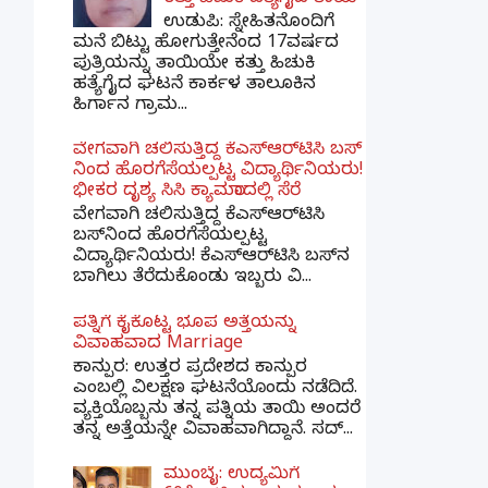
ಉಡುಪಿ: ಸ್ನೇಹಿತನೊಂದಿಗೆ
ಮನೆ ಬಿಟ್ಟು ಹೋಗುತ್ತೇನೆಂದ 17ವರ್ಷದ
ಪುತ್ರಿಯನ್ನು ತಾಯಿಯೇ ಕತ್ತು ಹಿಚುಕಿ
ಹತ್ಯೆಗೈದ ಘಟನೆ ಕಾರ್ಕಳ ತಾಲೂಕಿನ
ಹಿರ್ಗಾನ ಗ್ರಾಮ...
ವೇಗವಾಗಿ ಚಲಿಸುತ್ತಿದ್ದ ಕೆಎಸ್​ಆರ್​ಟಿಸಿ ಬಸ್​
ನಿಂದ ಹೊರಗೆಸೆಯಲ್ಪಟ್ಟ ವಿದ್ಯಾರ್ಥಿನಿಯರು!
ಭೀಕರ ದೃಶ್ಯ ಸಿಸಿ ಕ್ಯಾಮರಾದಲ್ಲಿ ಸೆರೆ
ವೇಗವಾಗಿ ಚಲಿಸುತ್ತಿದ್ದ ಕೆಎಸ್‌ಆರ್‌ಟಿಸಿ
ಬಸ್‌ನಿಂದ ಹೊರಗೆಸೆಯಲ್ಪಟ್ಟ
ವಿದ್ಯಾರ್ಥಿನಿಯರು! ಕೆಎಸ್‌ಆರ್‌ಟಿಸಿ ಬಸ್‌ನ
ಬಾಗಿಲು ತೆರೆದುಕೊಂಡು ಇಬ್ಬರು ವಿ...
ಪತ್ನಿಗೆ ಕೈಕೊಟ್ಟ ಭೂಪ ಅತ್ತೆಯನ್ನು
ವಿವಾಹವಾದ Marriage
ಕಾನ್ಪುರ: ಉತ್ತರ ಪ್ರದೇಶದ ಕಾನ್ಪುರ
ಎಂಬಲ್ಲಿ ವಿಲಕ್ಷಣ ಘಟನೆಯೊಂದು ನಡೆದಿದೆ.
ವ್ಯಕ್ತಿಯೊಬ್ಬನು ತನ್ನ ಪತ್ನಿಯ ತಾಯಿ ಅಂದರೆ
ತನ್ನ ಅತ್ತೆಯನ್ನೇ ವಿವಾಹವಾಗಿದ್ದಾನೆ. ಸದ್...
ಮುಂಬೈ: ಉದ್ಯಮಿಗೆ