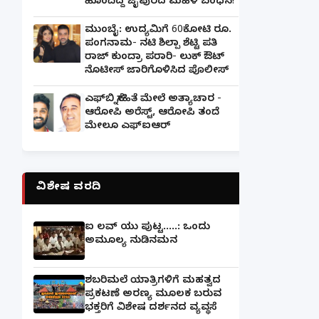
ಹೊಂದಿದ್ದ ಜೈಪುರದ ಮಹಿಳೆ ಬಂಧನ!
ಮುಂಬೈ: ಉದ್ಯಮಿಗೆ 60ಕೋಟಿ ರೂ.
ಪಂಗನಾಮ- ನಟಿ ಶಿಲ್ಪಾ ಶೆಟ್ಟಿ ಪತಿ
ರಾಜ್ ಕುಂದ್ರಾ ಪರಾರಿ- ಲುಕ್ ಔಟ್
ನೊಟೀಸ್ ಜಾರಿಗೊಳಿಸಿದ ಪೊಲೀಸ್
ಎಫ್‌ಬಿ ಸ್ನೇಹಿತೆ ಮೇಲೆ ಅತ್ಯಾಚಾರ -
ಆರೋಪಿ ಅರೆಸ್ಟ್, ಆರೋಪಿ ತಂದೆ
ಮೇಲೂ ಎಫ್ಐಆರ್
ವಿಶೇಷ ವರದಿ
ಐ ಲವ್ ಯು ಪುಟ್ಟ.....: ಒಂದು
ಅಮೂಲ್ಯ ನುಡಿನಮನ
ಶಬರಿಮಲೆ ಯಾತ್ರಿಗಳಿಗೆ ಮಹತ್ವದ
ಪ್ರಕಟಣೆ ಅರಣ್ಯ ಮೂಲಕ ಬರುವ
ಭಕ್ತರಿಗೆ ವಿಶೇಷ ದರ್ಶನದ ವ್ಯವಸ್ಥೆ