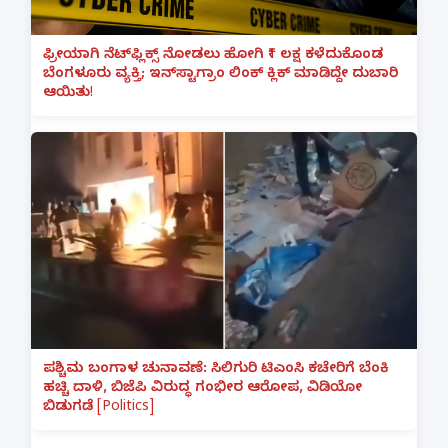
ಫ್ರೀಯಾಗಿ ನೆಟ್‌ಫ್ಲಿಕ್ಸ್ ನೋಡಲು ಹೋಗಿ ₹1 ಲಕ್ಷ ಕಳೆದುಕೊಂಡ
ಬೆಂಗಳೂರು ವ್ಯಕ್ತಿ; ಇನ್‌ಸ್ಟಾಗ್ರಾಂ ಲಿಂಕ್ ಕ್ಲಿಕ್ ಮಾಡಿದ್ದೇ ದುಬಾರಿ
ಆಯಿತು!
ಪಶ್ಚಿಮ ಬಂಗಾಳ ಚುನಾವಣೆ: ಸಿಲಿಗುರಿ ಟಿಎಂಸಿ ಕಚೇರಿಗೆ ಬೆಂಕಿ
ಹಚ್ಚಿ ದಾಳಿ, ಬಿಜೆಪಿ ವಿರುದ್ಧ ಗಂಭೀರ ಆರೋಪ, ವಿಡಿಯೋ
ಬಿಡುಗಡೆ [Politics]