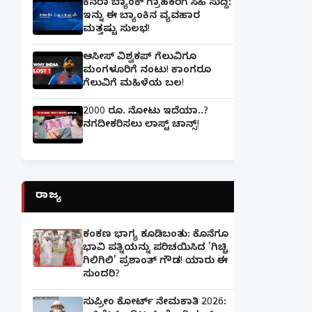
ಕೆನರಾ ಬ್ಯಾಂಕ್‌ ಗ್ರಾಹಕರಿಗೆ ಸಿಹಿ ಸುದ್ದಿ:
ಇನ್ನು ಈ ಬ್ಯಾಂಕಿನ ವ್ಯವಹಾರ
ಮತ್ತಷ್ಟು ಸುಲಭ!
ಆಸೀಸ್ ವಿಶ್ವಕಪ್ ಗೆಲುವಿಗೂ
ಮಂಗಳೂರಿಗೆ ನಂಟು! ಕಾಂಗರೂ
ಗೆಲುವಿಗೆ ಮಹಿಳೆಯ ಬಲ!
2000 ರೂ. ನೋಟು ಇದೆಯಾ..?
ನಗದೀಕರಿಸಲು ಲಾಸ್ಟ್‌ ಚಾನ್ಸ್‌!
ರಾಜ್ಯ
ಕಂಕಣ ಭಾಗ್ಯ ಕೂಡಿಬಂತು: ಕೊನೆಗೂ
ಭಾವಿ ಪತ್ನಿಯನ್ನು ಪರಿಚಯಿಸಿದ 'ಗಿಚ್ಚಿ
ಗಿಲಿಗಿಲಿ' ಪ್ರಶಾಂತ್ ಗೌಡ! ಯಾರು ಈ
ಸುಂದರಿ?
ಸುಪ್ರೀಂ ಕೋರ್ಟ್ ನೇಮಕಾತಿ 2026: