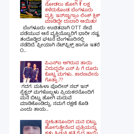
ನೋಡಲು ಹೋಗಿ ₹1 ಲಕ್ಷ
ಕಳೆದುಕೊಂಡ ಬೆಂಗಳೂರು
ವ್ಯಕ್ತಿ; ಇನ್‌ಸ್ಟಾಗ್ರಾಂ ಲಿಂಕ್ ಕ್ಲಿಕ್
ಮಾಡಿದ್ದೇ ದುಬಾರಿ ಆಯಿತು!
ಬೆಂಗಳೂರು: ಉಚಿತವಾಗಿ OTT ಸೇವೆ
ಪಡೆಯುವ ಆಸೆ ವ್ಯಕ್ತಿಯೊಬ್ಬರಿಗೆ ಭಾರೀ ನಷ್ಟ
ತಂದೊಡ್ಡಿದ ಘಟನೆ ಬೆಂಗಳೂರಿನಲ್ಲಿ
ನಡೆದಿದೆ. ಫ್ರೀಯಾಗಿ ನೆಟ್‌ಫ್ಲಿಕ್ಸ್ ಹಾಗೂ ಇತರೆ
O...
ಪಿಎಸ್​ಐ ಆಗಿರುವ ತಾಯಿ
ವಿರುದ್ಧವೇ ಎಸ್ ಪಿ ಗೆ ದೂರು
ಕೊಟ್ಟ ಮಗಳು.. ಕಾರಣವೇನು
ಗೊತ್ತಾ..??
ಗದಗ​: ಮಹಿಳಾ ಪೊಲೀಸ್​ ಸಬ್ ​ಇನ್​
ಸ್ಪೆಕ್ಟರ್​ ಮಗಳೊಬ್ಬಳು ಪ್ರಿಯಕರನೊಂದಿಗೆ
ಮನೆ ಬಿಟ್ಟು ಹೋಗಿ ಮದುವೆ
ಮಾಡಿಕೊಂಡಿದ್ದು, ನಮಗೆ ರಕ್ಷಣೆ ಕೊಡಿ
ಎಂದು ತಾಯ...
ಸ್ನೇಹಿತನೊಂದಿಗೆ ಮನೆ ಬಿಟ್ಟು
ಹೋಗುತ್ತೇನೆಂದ ಪುತ್ರಿಯನ್ನು
ಕತ್ತು ಹಿಚುಕಿ ಹತ್ಯೆಗೈದ ತಾಯಿ