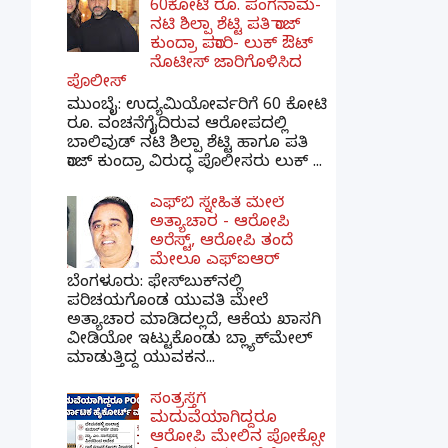
60ಕೋಟಿ ರೂ. ಪಂಗನಾಮ-
ನಟಿ ಶಿಲ್ಪಾ ಶೆಟ್ಟಿ ಪತಿ ರಾಜ್
ಕುಂದ್ರಾ ಪರಾರಿ- ಲುಕ್ ಔಟ್
ನೊಟೀಸ್ ಜಾರಿಗೊಳಿಸಿದ
ಪೊಲೀಸ್
ಮುಂಬೈ: ಉದ್ಯಮಿಯೋರ್ವರಿಗೆ 60 ಕೋಟಿ
ರೂ. ವಂಚನೆಗೈದಿರುವ ಆರೋಪದಲ್ಲಿ
ಬಾಲಿವುಡ್ ನಟಿ ಶಿಲ್ಪಾ ಶೆಟ್ಟಿ ಹಾಗೂ ಪತಿ
ರಾಜ್ ಕುಂದ್ರಾ ವಿರುದ್ಧ ಪೊಲೀಸರು ಲುಕ್ ...
ಎಫ್‌ಬಿ ಸ್ನೇಹಿತೆ ಮೇಲೆ
ಅತ್ಯಾಚಾರ - ಆರೋಪಿ
ಅರೆಸ್ಟ್, ಆರೋಪಿ ತಂದೆ
ಮೇಲೂ ಎಫ್ಐಆರ್
ಬೆಂಗಳೂರು: ಫೇಸ್‌ಬುಕ್‌ನಲ್ಲಿ
ಪರಿಚಯಗೊಂಡ ಯುವತಿ ಮೇಲೆ
ಅತ್ಯಾಚಾರ ಮಾಡಿದಲ್ಲದೆ, ಆಕೆಯ ಖಾಸಗಿ
ವೀಡಿಯೋ ಇಟ್ಟುಕೊಂಡು ಬ್ಲ್ಯಾಕ್‌ಮೇಲ್
ಮಾಡುತ್ತಿದ್ದ ಯುವಕನ...
ಸಂತ್ರಸ್ತೆಗೆ
ಮದುವೆಯಾಗಿದ್ದರೂ
ಆರೋಪಿ ಮೇಲಿನ ಪೋಕ್ಸೋ