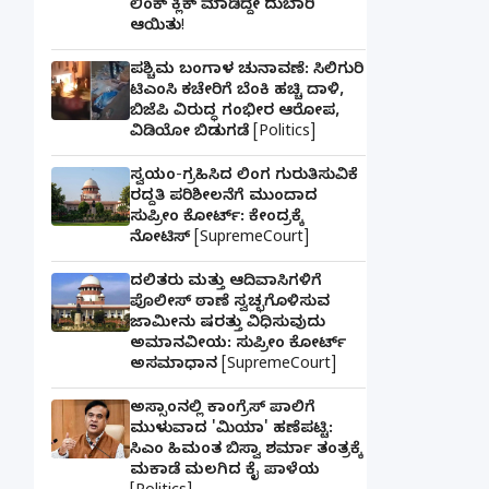
ಲಿಂಕ್ ಕ್ಲಿಕ್ ಮಾಡಿದ್ದೇ ದುಬಾರಿ
ಆಯಿತು!
ಪಶ್ಚಿಮ ಬಂಗಾಳ ಚುನಾವಣೆ: ಸಿಲಿಗುರಿ
ಟಿಎಂಸಿ ಕಚೇರಿಗೆ ಬೆಂಕಿ ಹಚ್ಚಿ ದಾಳಿ,
ಬಿಜೆಪಿ ವಿರುದ್ಧ ಗಂಭೀರ ಆರೋಪ,
ವಿಡಿಯೋ ಬಿಡುಗಡೆ [Politics]
ಸ್ವಯಂ-ಗ್ರಹಿಸಿದ ಲಿಂಗ ಗುರುತಿಸುವಿಕೆ
ರದ್ದತಿ ಪರಿಶೀಲನೆಗೆ ಮುಂದಾದ
ಸುಪ್ರೀಂ ಕೋರ್ಟ್: ಕೇಂದ್ರಕ್ಕೆ
ನೋಟಿಸ್ [SupremeCourt]
ದಲಿತರು ಮತ್ತು ಆದಿವಾಸಿಗಳಿಗೆ
ಪೊಲೀಸ್ ಠಾಣೆ ಸ್ವಚ್ಛಗೊಳಿಸುವ
ಜಾಮೀನು ಷರತ್ತು ವಿಧಿಸುವುದು
ಅಮಾನವೀಯ: ಸುಪ್ರೀಂ ಕೋರ್ಟ್
ಅಸಮಾಧಾನ [SupremeCourt]
ಅಸ್ಸಾಂನಲ್ಲಿ ಕಾಂಗ್ರೆಸ್ ಪಾಲಿಗೆ
ಮುಳುವಾದ 'ಮಿಯಾ' ಹಣೆಪಟ್ಟಿ:
ಸಿಎಂ ಹಿಮಂತ ಬಿಸ್ವಾ ಶರ್ಮಾ ತಂತ್ರಕ್ಕೆ
ಮಕಾಡೆ ಮಲಗಿದ ಕೈ ಪಾಳೆಯ