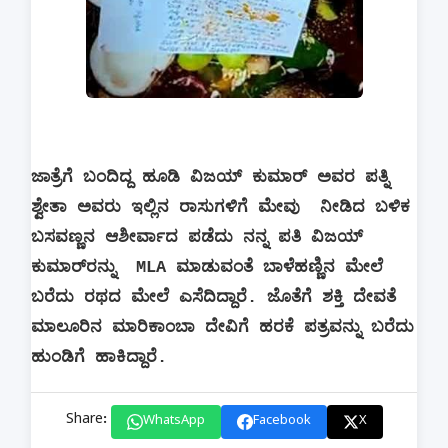
ಜಾತ್ರೆಗೆ ಬಂದಿದ್ದ ಹೂಡಿ ವಿಜಯ್ ಕುಮಾರ್ ಅವರ ಪತ್ನಿ
ಶ್ವೇತಾ ಅವರು ಇಲ್ಲಿನ ರಾಸುಗಳಿಗೆ ಮೇವು
ನೀಡಿದ ಬಳಿಕ
ಬಸವಣ್ಣನ ಆಶೀರ್ವಾದ ಪಡೆದು ನನ್ನ ಪತಿ ವಿಜಯ್
ಕುಮಾರ್‌ರನ್ನು
MLA
ಮಾಡುವಂತೆ ಬಾಳೆಹಣ್ಣಿನ ಮೇಲೆ
ಬರೆದು ರಥದ ಮೇಲೆ ಎಸೆದಿದ್ದಾರೆ. ಜೊತೆಗೆ ಶಕ್ತಿ ದೇವತೆ
ಮಾಲೂರಿನ ಮಾರಿಕಾಂಬಾ ದೇವಿಗೆ ಹರಕೆ ಪತ್ರವನ್ನು ಬರೆದು
ಹುಂಡಿಗೆ ಹಾಕಿದ್ದಾರೆ.
Share:
WhatsApp
Facebook
X