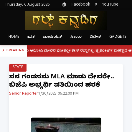
Thursday, 6 August 2026
🏠
Facebook
X
YouTube
HOME
ಭಾರತ
ಚಾಂಪಿಯನ್
ಸಿತಾರಾ
ವಿದೇಶ
GADGETS
|
ದರೂ ಆರೋಪಿ ಮೇಲಿನ ಪೋಕ್ಸೋ ಕೇಸ್ ರದ್ದಾಗಲ್ಲ: ಹೈಕೋರ್ಟ್ ಮಹತ್ವದ ಆದೇಶ
ಫೋನ್
BREAKING
STATE
ನನ್ನ ಗಂಡನನ್ನು MLA ಮಾಡು ದೇವರೇ..
ಬಿಜೆಪಿ ಅಭ್ಯರ್ಥಿ ಪತ್ನಿಯಿಂದ ಹರಕೆ
Senior Reporter
1/30/2023 06:22:00 PM