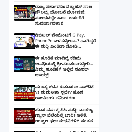
ರಾಜ್ಯ ಸರ್ಕಾರದಿಂದ ಬೃಹತ್ ಸಾಲ
ಸೌಲಭ್ಯ ಯೋಜನೆ ಘೋಷಣೆ:
ಸುಲಭದಲ್ಲೇ ಸಾಲ- ಅರ್ಹರಿಗೆ
ಸುವರ್ಣಾವಕಾಶ
ಡಿಜಿಟಲ್ ಪೇಮೆಂಟಿಗೆ G Pay,
PhonePe ಬಳಸುತ್ತೀರಾ..? ಹಾಗಿದ್ದರೆ
ಈ ಸುದ್ದಿ ಖಂಡಿತಾ ನೋಡಿ...
ಈ ಹೂಡಿಕೆ ಮಾಡಿದ್ರೆ ಕಡಿಮೆ
ಅವಧಿಯಲ್ಲಿ ಶ್ರೀಮಂತರಾಗುತ್ತೀರಿ...
ನಿಮ್ಮ ಹೂಡಿಕೆಗೆ ಇಲ್ಲಿದೆ ಸೂಪರ್
ಚಾಯ್ಸ್‌!
ಮಂಡ್ಯ ಕದನ ಕುತೂಹಲ: ಎಚ್‌ಡಿಕೆ
Vs ಸುಮಲತಾ ಸ್ಪರ್ಧೆ? ಹೊಸ
ರಾಜಕೀಯ ಸಮೀಕರಣ
ಹೊಸ ವರ್ಷಕ್ಕೆ ಸಿಹಿ ಸುದ್ದಿ: ವಾಣಿಜ್ಯ
ಗ್ಯಾಸ್‌ ಬೆಲೆಯಲ್ಲಿ ಭಾರೀ ಇಳಿಕೆ,
ಉಜ್ವಲ ಫಲಾನುಭವಿಗಳಿಗೆ ಸಂತಸ