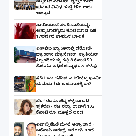
ಅಸಿಸ್ಟೆಂಟ್ ಎಡಿಟರ್, ಲೈಬ್ರರಿಯನ್
ಸೇರಿದಂತೆ ವಿವಿಧ ಹುದ್ದೆಗಳಿಗೆ ಅರ್ಜಿ
ಆಹ್ವಾನ
ತಾಯಿಯಂತೆ ಸಲಹಿದಾಕೆಯನ್ನೇ
ಅತ್ಯಾಚಾರಗೈದು ಕೊಲೆ ಮಾಡಿ ಎಸೆದ
17ವರ್ಷದ ಕಾಮುಕ ಬಾಲಕ
ಎಸ್‌ಬಿಐ ಬ್ಯಾಂಕ್‌ನಲ್ಲಿ‌ ದರೋಡೆ-
ಬ್ಯಾಂಕ್​ನ ಮ್ಯಾನೇಜರ್‌, ಕ್ಯಾಶಿಯರ್‌,
ಸಿಬ್ಬಂದಿಯನ್ನು ಕಟ್ಟಿ 8 ಕೋಟಿ 50
ಕೆ.ಜಿ.ಗೂ ಅಧಿಕ ಚಿನ್ನಾಭರಣ ಕಳವು
ಸೆ.25ರಂದು ಹಸೆಮಣೆ ಏರಬೇಕಿದ್ದ ಭಾವೀ
ಮದುಮಗಳು ಅಪಘಾತಕ್ಕೆ ಬಲಿ
ಬೆಂಗಳೂರು: ಚಿನ್ನ ಕಳ್ಳಸಾಗಾಟ
ಪ್ರಕರಣ- ನಟಿ ರನ್ಯಾ ರಾವ್‌ಗೆ 102
ಕೋಟಿ ರೂ. ಮೊತ್ತದ ದಂಡ
ಎಫ್‌ಬಿ ಸ್ನೇಹಿತೆ ಮೇಲೆ ಅತ್ಯಾಚಾರ -
ಆರೋಪಿ ಅರೆಸ್ಟ್, ಆರೋಪಿ ತಂದೆ