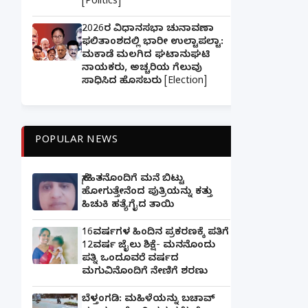
[Politics]
2026ರ ವಿಧಾನಸಭಾ ಚುನಾವಣಾ
ಫಲಿತಾಂಶದಲ್ಲಿ ಭಾರೀ ಉಲ್ಟಾಪಲ್ಟಾ:
ಮಕಾಡೆ ಮಲಗಿದ ಘಟಾನುಘಟಿ
ನಾಯಕರು, ಅಚ್ಚರಿಯ ಗೆಲುವು
ಸಾಧಿಸಿದ ಹೊಸಬರು [Election]
POPULAR NEWS
ಸ್ನೇಹಿತನೊಂದಿಗೆ ಮನೆ ಬಿಟ್ಟು
ಹೋಗುತ್ತೇನೆಂದ ಪುತ್ರಿಯನ್ನು ಕತ್ತು
ಹಿಚುಕಿ ಹತ್ಯೆಗೈದ ತಾಯಿ
16ವರ್ಷಗಳ ಹಿಂದಿನ ಪ್ರಕರಣಕ್ಕೆ ಪತಿಗೆ
12ವರ್ಷ ಜೈಲು ಶಿಕ್ಷೆ- ಮನನೊಂದು
ಪತ್ನಿ ಒಂದೂವರೆ ವರ್ಷದ
ಮಗುವಿನೊಂದಿಗೆ ನೇಣಿಗೆ ಶರಣು
ಬೆಳ್ತಂಗಡಿ: ಮಹಿಳೆಯನ್ನು ಬಚಾವ್