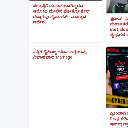
ಸಂತ್ರಸ್ತೆಗೆ ಮದುವೆಯಾಗಿದ್ದರೂ
ಆರೋಪಿ ಮೇಲಿನ ಪೋಕ್ಸೋ ಕೇಸ್
ರದ್ದಾಗಲ್ಲ: ಹೈಕೋರ್ಟ್ ಮಹತ್ವದ
ಫೋನ್ ನಲ್
ಆದೇಶ
ಮತಾಂತರ:
ಉಗ್ರ ಸಂಘ
ಜೈಪುರದ 
ಪತ್ನಿಗೆ ಕೈಕೊಟ್ಟ ಭೂಪ ಅತ್ತೆಯನ್ನು
ವಿವಾಹವಾದ Marriage
ಫ್ರೀಯಾಗಿ 
₹1 ಲಕ್ಷ ಕಳ
ಇನ್‌ಸ್ಟಾಗ್ರ