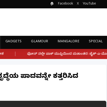
🏠
Facebook
X
YouTube
GADGETS
GLAMOUR
MANGALORE
SPECIAL
್ಲೇ ಪಾಕ್ ಮುಫ್ತಿಯಿಂದ ಮತಾಂತರ: ಜೈಶ್-ಎ-ಮೊಹಮ್ಮದ್ ಉಗ್ರ ಸಂಘಟನೆ ಜೊತೆ
್ಧೆಯ ಪಾದವನ್ನೇ ಕತ್ತರಿಸಿದ