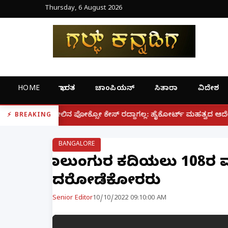
Thursday, 6 August 2026
HOME
ಭಾರತ
ಚಾಂಪಿಯನ್
ಸಿತಾರಾ
ವಿದೇಶ
|
ಕ್ಸೋ ಕೇಸ್ ರದ್ದಾಗಲ್ಲ: ಹೈಕೋರ್ಟ್ ಮಹತ್ವದ ಆದೇಶ
ಫೋನ್ ನಲ
BREAKING
BANGALORE
ಕಾಲುಂಗುರ ಕದಿಯಲು 108ರ ವೃದ
ದರೋಡೆಕೋರರು
Senior Editor
10/10/2022 09:10:00 AM