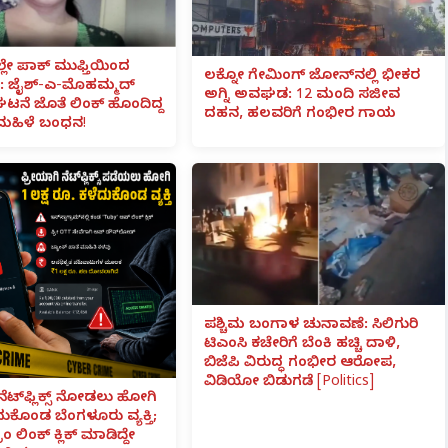
ಲೇ ಪಾಕ್ ಮುಫ್ತಿಯಿಂದ
ಲಕ್ನೋ ಗೇಮಿಂಗ್ ಜೋನ್‌ನಲ್ಲಿ ಭೀಕರ
 ಜೈಶ್-ಎ-ಮೊಹಮ್ಮದ್
ಅಗ್ನಿ ಅವಘಡ: 12 ಮಂದಿ ಸಜೀವ
ಟನೆ ಜೊತೆ ಲಿಂಕ್ ಹೊಂದಿದ್ದ
ದಹನ, ಹಲವರಿಗೆ ಗಂಭೀರ ಗಾಯ
ಮಹಿಳೆ ಬಂಧನ!
ಪಶ್ಚಿಮ ಬಂಗಾಳ ಚುನಾವಣೆ: ಸಿಲಿಗುರಿ
ಟಿಎಂಸಿ ಕಚೇರಿಗೆ ಬೆಂಕಿ ಹಚ್ಚಿ ದಾಳಿ,
ಬಿಜೆಪಿ ವಿರುದ್ಧ ಗಂಭೀರ ಆರೋಪ,
ವಿಡಿಯೋ ಬಿಡುಗಡೆ [Politics]
ನೆಟ್‌ಫ್ಲಿಕ್ಸ್ ನೋಡಲು ಹೋಗಿ
ೆದುಕೊಂಡ ಬೆಂಗಳೂರು ವ್ಯಕ್ತಿ;
ಾಂ ಲಿಂಕ್ ಕ್ಲಿಕ್ ಮಾಡಿದ್ದೇ