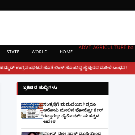
ADVT
AGRICULTURE
ba
STATE
WORLD
HOME
|
 ಲಿಂಕ್ ಹೊಂದಿದ್ದ ಜೈಪುರದ ಮಹಿಳೆ ಬಂಧನ!
ಲಕ್ನೋ ಗೇಮಿಂಗ್
ಇತ್ತೀಚಿನ ಸುದ್ದಿಗಳು
ಸಂತ್ರಸ್ತೆಗೆ ಮದುವೆಯಾಗಿದ್ದರೂ
ಆರೋಪಿ ಮೇಲಿನ ಪೋಕ್ಸೋ ಕೇಸ್
ರದ್ದಾಗಲ್ಲ: ಹೈಕೋರ್ಟ್ ಮಹತ್ವದ
ಆದೇಶ
ಫೋನ್ ನಲ್ಲೇ ಪಾಕ್ ಮುಫ್ತಿಯಿಂದ