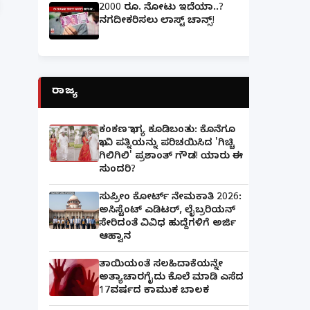
2000 ರೂ. ನೋಟು ಇದೆಯಾ..?
ನಗದೀಕರಿಸಲು ಲಾಸ್ಟ್‌ ಚಾನ್ಸ್‌!
ರಾಜ್ಯ
ಕಂಕಣ ಭಾಗ್ಯ ಕೂಡಿಬಂತು: ಕೊನೆಗೂ
ಭಾವಿ ಪತ್ನಿಯನ್ನು ಪರಿಚಯಿಸಿದ 'ಗಿಚ್ಚಿ
ಗಿಲಿಗಿಲಿ' ಪ್ರಶಾಂತ್ ಗೌಡ! ಯಾರು ಈ
ಸುಂದರಿ?
ಸುಪ್ರೀಂ ಕೋರ್ಟ್ ನೇಮಕಾತಿ 2026:
ಅಸಿಸ್ಟೆಂಟ್ ಎಡಿಟರ್, ಲೈಬ್ರರಿಯನ್
ಸೇರಿದಂತೆ ವಿವಿಧ ಹುದ್ದೆಗಳಿಗೆ ಅರ್ಜಿ
ಆಹ್ವಾನ
ತಾಯಿಯಂತೆ ಸಲಹಿದಾಕೆಯನ್ನೇ
ಅತ್ಯಾಚಾರಗೈದು ಕೊಲೆ ಮಾಡಿ ಎಸೆದ
17ವರ್ಷದ ಕಾಮುಕ ಬಾಲಕ