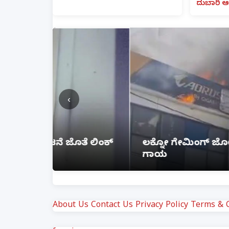
ದುಬಾರಿ ಆ
‹
ೆ ಲಿಂಕ್
ಲಕ್ನೋ ಗೇಮಿಂಗ್ ಜೋನ್‌ನಲ್ಲಿ ಭೀಕರ ಅ
ಗಾಯ
About Us
Contact Us
Privacy Policy
Terms & C