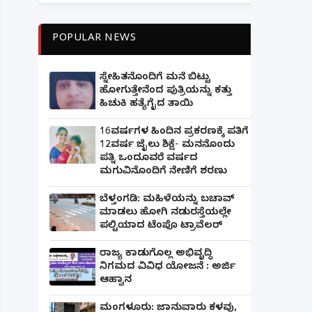
POPULAR NEWS
ಸ್ನೇಹಿತನೊಂದಿಗೆ ಮನೆ ಬಿಟ್ಟು
ಹೋಗುತ್ತೇನೆಂದ ಪುತ್ರಿಯನ್ನು ಕತ್ತು
ಹಿಚುಕಿ ಹತ್ಯೆಗೈದ ತಾಯಿ
16ವರ್ಷಗಳ ಹಿಂದಿನ ಪ್ರಕರಣಕ್ಕೆ ಪತಿಗೆ
12ವರ್ಷ ಜೈಲು ಶಿಕ್ಷೆ- ಮನನೊಂದು
ಪತ್ನಿ ಒಂದೂವರೆ ವರ್ಷದ
ಮಗುವಿನೊಂದಿಗೆ ನೇಣಿಗೆ ಶರಣು
ಬೆಳ್ತಂಗಡಿ: ಮಹಿಳೆಯನ್ನು ಬಚಾವ್
ಮಾಡಲು ಹೋಗಿ ನಡುರಸ್ತೆಯಲ್ಲೇ
ಪಲ್ಟಿಯಾದ ಟೆಂಪೊ ಟ್ರಾವೆಲರ್
ರಾಜ್ಯ ಕಾಡುಗೊಲ್ಲ ಅಭಿವೃದ್ಧಿ
ನಿಗಮದ ವಿವಿಧ ಯೋಜನೆ : ಅರ್ಜಿ
ಆಹ್ವಾನ
ಮಂಗಳೂರು: ಜಾನುವಾರು ಕಳವು,