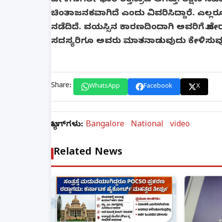
ವೇಳೆಗಾಗಲೇ ಭಾರಿ ರಕ್ತಸ್ರಾವ ಆಗಿತ್ತು. ತಕ್ಷಣ ಸವಾಯ
ಚಿಂತಾಜನಕವಾಗಿದೆ ಎಂದು ವಿವರಿಸಿದ್ದಾರೆ. ಎಲ್ಲರ
ನಡೆದಿದೆ. ವಯಸ್ಸಿನ ಕಾರಣದಿಂದಾಗಿ ಅವರಿಗೆ ಜೋ
ಸದಸ್ಯರಿಗೂ ಅವರು ಮಾತನಾಡುವುದು ಕೇಳಿಸುವು
Share:
WhatsApp
Facebook
X
ಟ್ಯಾಗ್‌ಗಳು:
Bangalore
National
video
Related News