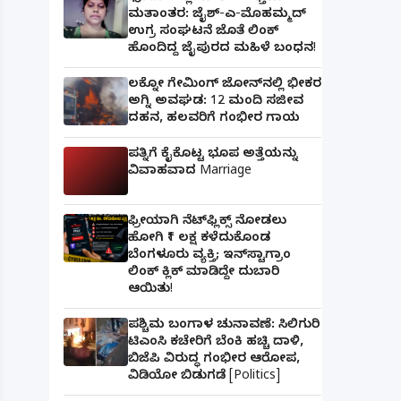
ಮತಾಂತರ: ಜೈಶ್-ಎ-ಮೊಹಮ್ಮದ್
ಉಗ್ರ ಸಂಘಟನೆ ಜೊತೆ ಲಿಂಕ್
ಹೊಂದಿದ್ದ ಜೈಪುರದ ಮಹಿಳೆ ಬಂಧನ!
ಲಕ್ನೋ ಗೇಮಿಂಗ್ ಜೋನ್‌ನಲ್ಲಿ ಭೀಕರ
ಅಗ್ನಿ ಅವಘಡ: 12 ಮಂದಿ ಸಜೀವ
ದಹನ, ಹಲವರಿಗೆ ಗಂಭೀರ ಗಾಯ
ಪತ್ನಿಗೆ ಕೈಕೊಟ್ಟ ಭೂಪ ಅತ್ತೆಯನ್ನು
ವಿವಾಹವಾದ Marriage
ಫ್ರೀಯಾಗಿ ನೆಟ್‌ಫ್ಲಿಕ್ಸ್ ನೋಡಲು
ಹೋಗಿ ₹1 ಲಕ್ಷ ಕಳೆದುಕೊಂಡ
ಬೆಂಗಳೂರು ವ್ಯಕ್ತಿ; ಇನ್‌ಸ್ಟಾಗ್ರಾಂ
ಲಿಂಕ್ ಕ್ಲಿಕ್ ಮಾಡಿದ್ದೇ ದುಬಾರಿ
ಆಯಿತು!
ಪಶ್ಚಿಮ ಬಂಗಾಳ ಚುನಾವಣೆ: ಸಿಲಿಗುರಿ
ಟಿಎಂಸಿ ಕಚೇರಿಗೆ ಬೆಂಕಿ ಹಚ್ಚಿ ದಾಳಿ,
ಬಿಜೆಪಿ ವಿರುದ್ಧ ಗಂಭೀರ ಆರೋಪ,
ವಿಡಿಯೋ ಬಿಡುಗಡೆ [Politics]