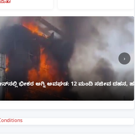
ಯಿತು!
›
ಗ್ನಿ ಅವಘಡ: 12 ಮಂದಿ ಸಜೀವ ದಹನ, ಹಲವರಿಗೆ ಗಂಭೀರ
onditions