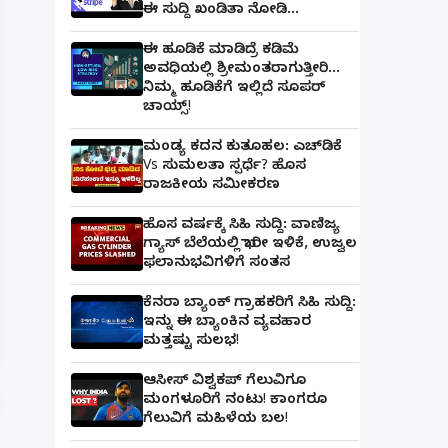
ಈ ಸುದ್ದಿ ಖಂಡಿತಾ ನೋಡಿ...
ಈ ಹೂಡಿಕೆ ಮಾಡಿದ್ರೆ ಕಡಿಮೆ
ಅವಧಿಯಲ್ಲಿ ಶ್ರೀಮಂತರಾಗುತ್ತೀರಿ...
ನಿಮ್ಮ ಹೂಡಿಕೆಗೆ ಇಲ್ಲಿದೆ ಸೂಪರ್
ಚಾಯ್ಸ್‌!
ಮಂಡ್ಯ ಕದನ ಕುತೂಹಲ: ಎಚ್‌ಡಿಕೆ
Vs ಸುಮಲತಾ ಸ್ಪರ್ಧೆ? ಹೊಸ
ರಾಜಕೀಯ ಸಮೀಕರಣ
ಹೊಸ ವರ್ಷಕ್ಕೆ ಸಿಹಿ ಸುದ್ದಿ: ವಾಣಿಜ್ಯ
ಗ್ಯಾಸ್‌ ಬೆಲೆಯಲ್ಲಿ ಭಾರೀ ಇಳಿಕೆ, ಉಜ್ವಲ
ಫಲಾನುಭವಿಗಳಿಗೆ ಸಂತಸ
ಪತ್ನಿಗೆ ಕೈಕೊಟ್ಟ ಭೂಪ ಅತ್ತೆಯನ್ನು ವಿವಾಹವಾದ Marriag
ಕೆನರಾ ಬ್ಯಾಂಕ್‌ ಗ್ರಾಹಕರಿಗೆ ಸಿಹಿ ಸುದ್ದಿ:
ಇನ್ನು ಈ ಬ್ಯಾಂಕಿನ ವ್ಯವಹಾರ
ಮತ್ತಷ್ಟು ಸುಲಭ!
ಆಸೀಸ್ ವಿಶ್ವಕಪ್ ಗೆಲುವಿಗೂ
ಮಂಗಳೂರಿಗೆ ನಂಟು! ಕಾಂಗರೂ
ಗೆಲುವಿಗೆ ಮಹಿಳೆಯ ಬಲ!