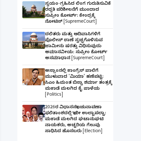
ಸ್ವಯಂ-ಗ್ರಹಿಸಿದ ಲಿಂಗ ಗುರುತಿಸುವಿಕೆ
ರದ್ದತಿ ಪರಿಶೀಲನೆಗೆ ಮುಂದಾದ
ಸುಪ್ರೀಂ ಕೋರ್ಟ್: ಕೇಂದ್ರಕ್ಕೆ
ನೋಟಿಸ್ [SupremeCourt]
ದಲಿತರು ಮತ್ತು ಆದಿವಾಸಿಗಳಿಗೆ
ಪೊಲೀಸ್ ಠಾಣೆ ಸ್ವಚ್ಛಗೊಳಿಸುವ
ಜಾಮೀನು ಷರತ್ತು ವಿಧಿಸುವುದು
ಅಮಾನವೀಯ: ಸುಪ್ರೀಂ ಕೋರ್ಟ್
ಅಸಮಾಧಾನ [SupremeCourt]
ಅಸ್ಸಾಂನಲ್ಲಿ ಕಾಂಗ್ರೆಸ್ ಪಾಲಿಗೆ
ಮುಳುವಾದ 'ಮಿಯಾ' ಹಣೆಪಟ್ಟಿ:
ಸಿಎಂ ಹಿಮಂತ ಬಿಸ್ವಾ ಶರ್ಮಾ ತಂತ್ರಕ್ಕೆ
ಮಕಾಡೆ ಮಲಗಿದ ಕೈ ಪಾಳೆಯ
[Politics]
2026ರ ವಿಧಾನಸಭಾ ಚುನಾವಣಾ
ಫಲಿತಾಂಶದಲ್ಲಿ ಭಾರೀ ಉಲ್ಟಾಪಲ್ಟಾ:
ಮಕಾಡೆ ಮಲಗಿದ ಘಟಾನುಘಟಿ
ನಾಯಕರು, ಅಚ್ಚರಿಯ ಗೆಲುವು
ಸಾಧಿಸಿದ ಹೊಸಬರು [Election]