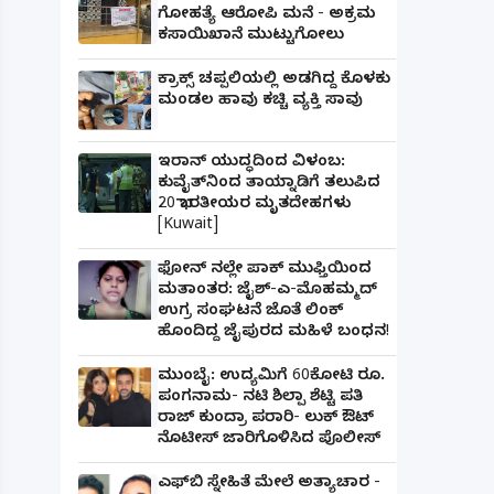
ಗೋಹತ್ಯೆ ಆರೋಪಿ ಮನೆ - ಅಕ್ರಮ
ಕಸಾಯಿಖಾನೆ ಮುಟ್ಟುಗೋಲು
ಕ್ರಾಕ್ಸ್ ಚಪ್ಪಲಿಯಲ್ಲಿ ಅಡಗಿದ್ದ ಕೊಳಕು
ಮಂಡಲ ಹಾವು ಕಚ್ಚಿ ವ್ಯಕ್ತಿ ಸಾವು
ಇರಾನ್ ಯುದ್ಧದಿಂದ ವಿಳಂಬ:
ಕುವೈತ್‌ನಿಂದ ತಾಯ್ನಾಡಿಗೆ ತಲುಪಿದ
20 ಭಾರತೀಯರ ಮೃತದೇಹಗಳು
[Kuwait]
ಫೋನ್ ನಲ್ಲೇ ಪಾಕ್ ಮುಫ್ತಿಯಿಂದ
ಮತಾಂತರ: ಜೈಶ್-ಎ-ಮೊಹಮ್ಮದ್
ಉಗ್ರ ಸಂಘಟನೆ ಜೊತೆ ಲಿಂಕ್
ಹೊಂದಿದ್ದ ಜೈಪುರದ ಮಹಿಳೆ ಬಂಧನ!
ಮುಂಬೈ: ಉದ್ಯಮಿಗೆ 60ಕೋಟಿ ರೂ.
ಪಂಗನಾಮ- ನಟಿ ಶಿಲ್ಪಾ ಶೆಟ್ಟಿ ಪತಿ
ರಾಜ್ ಕುಂದ್ರಾ ಪರಾರಿ- ಲುಕ್ ಔಟ್
ನೊಟೀಸ್ ಜಾರಿಗೊಳಿಸಿದ ಪೊಲೀಸ್
ಎಫ್‌ಬಿ ಸ್ನೇಹಿತೆ ಮೇಲೆ ಅತ್ಯಾಚಾರ -