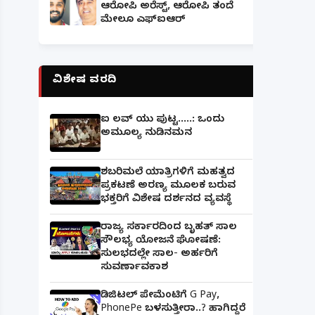
ಆರೋಪಿ ಅರೆಸ್ಟ್, ಆರೋಪಿ ತಂದೆ
ಮೇಲೂ ಎಫ್ಐಆರ್
ವಿಶೇಷ ವರದಿ
ಐ ಲವ್ ಯು ಪುಟ್ಟ.....: ಒಂದು
ಅಮೂಲ್ಯ ನುಡಿನಮನ
ಶಬರಿಮಲೆ ಯಾತ್ರಿಗಳಿಗೆ ಮಹತ್ವದ
ಪ್ರಕಟಣೆ ಅರಣ್ಯ ಮೂಲಕ ಬರುವ
ಭಕ್ತರಿಗೆ ವಿಶೇಷ ದರ್ಶನದ ವ್ಯವಸ್ಥೆ
ರಾಜ್ಯ ಸರ್ಕಾರದಿಂದ ಬೃಹತ್ ಸಾಲ
ಸೌಲಭ್ಯ ಯೋಜನೆ ಘೋಷಣೆ:
ಸುಲಭದಲ್ಲೇ ಸಾಲ- ಅರ್ಹರಿಗೆ
ಸುವರ್ಣಾವಕಾಶ
ಡಿಜಿಟಲ್ ಪೇಮೆಂಟಿಗೆ G Pay,
PhonePe ಬಳಸುತ್ತೀರಾ..? ಹಾಗಿದ್ದರೆ