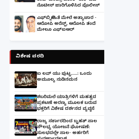
ರಾಜ್ ಕುಂದ್ರಾ ಪರಾರಿ- ಲುಕ್ ಔಟ್
ನೊಟೀಸ್ ಜಾರಿಗೊಳಿಸಿದ ಪೊಲೀಸ್
ಎಫ್‌ಬಿ ಸ್ನೇಹಿತೆ ಮೇಲೆ ಅತ್ಯಾಚಾರ -
ಆರೋಪಿ ಅರೆಸ್ಟ್, ಆರೋಪಿ ತಂದೆ
ಮೇಲೂ ಎಫ್ಐಆರ್
ವಿಶೇಷ ವರದಿ
ಐ ಲವ್ ಯು ಪುಟ್ಟ.....: ಒಂದು
ಅಮೂಲ್ಯ ನುಡಿನಮನ
ಶಬರಿಮಲೆ ಯಾತ್ರಿಗಳಿಗೆ ಮಹತ್ವದ
ಪ್ರಕಟಣೆ ಅರಣ್ಯ ಮೂಲಕ ಬರುವ
ಭಕ್ತರಿಗೆ ವಿಶೇಷ ದರ್ಶನದ ವ್ಯವಸ್ಥೆ
ರಾಜ್ಯ ಸರ್ಕಾರದಿಂದ ಬೃಹತ್ ಸಾಲ
ಸೌಲಭ್ಯ ಯೋಜನೆ ಘೋಷಣೆ:
ಸುಲಭದಲ್ಲೇ ಸಾಲ- ಅರ್ಹರಿಗೆ