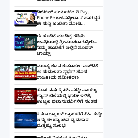
ಸುವರ್ಣಾವಕಾಶ
ಡಿಜಿಟಲ್ ಪೇಮೆಂಟಿಗೆ G Pay,
PhonePe ಬಳಸುತ್ತೀರಾ..? ಹಾಗಿದ್ದರೆ
ಈ ಸುದ್ದಿ ಖಂಡಿತಾ ನೋಡಿ...
ಈ ಹೂಡಿಕೆ ಮಾಡಿದ್ರೆ ಕಡಿಮೆ
ಅವಧಿಯಲ್ಲಿ ಶ್ರೀಮಂತರಾಗುತ್ತೀರಿ...
ನಿಮ್ಮ ಹೂಡಿಕೆಗೆ ಇಲ್ಲಿದೆ ಸೂಪರ್
ಚಾಯ್ಸ್‌!
ಮಂಡ್ಯ ಕದನ ಕುತೂಹಲ: ಎಚ್‌ಡಿಕೆ
Vs ಸುಮಲತಾ ಸ್ಪರ್ಧೆ? ಹೊಸ
ರಾಜಕೀಯ ಸಮೀಕರಣ
ಹೊಸ ವರ್ಷಕ್ಕೆ ಸಿಹಿ ಸುದ್ದಿ: ವಾಣಿಜ್ಯ
ಗ್ಯಾಸ್‌ ಬೆಲೆಯಲ್ಲಿ ಭಾರೀ ಇಳಿಕೆ,
ಉಜ್ವಲ ಫಲಾನುಭವಿಗಳಿಗೆ ಸಂತಸ
ಕೆನರಾ ಬ್ಯಾಂಕ್‌ ಗ್ರಾಹಕರಿಗೆ ಸಿಹಿ ಸುದ್ದಿ:
ಇನ್ನು ಈ ಬ್ಯಾಂಕಿನ ವ್ಯವಹಾರ
ಮತ್ತಷ್ಟು ಸುಲಭ!