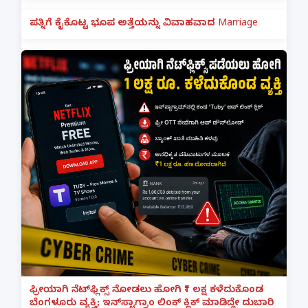
ಪತ್ನಿಗೆ ಕೈಕೊಟ್ಟ ಭೂಪ ಅತ್ತೆಯನ್ನು ವಿವಾಹವಾದ Marriage
ಫ್ರೀಯಾಗಿ ನೆಟ್‌ಫ್ಲಿಕ್ಸ್ ನೋಡಲು ಹೋಗಿ ₹1 ಲಕ್ಷ ಕಳೆದುಕೊಂಡ
ಬೆಂಗಳೂರು ವ್ಯಕ್ತಿ; ಇನ್‌ಸ್ಟಾಗ್ರಾಂ ಲಿಂಕ್ ಕ್ಲಿಕ್ ಮಾಡಿದ್ದೇ ದುಬಾರಿ