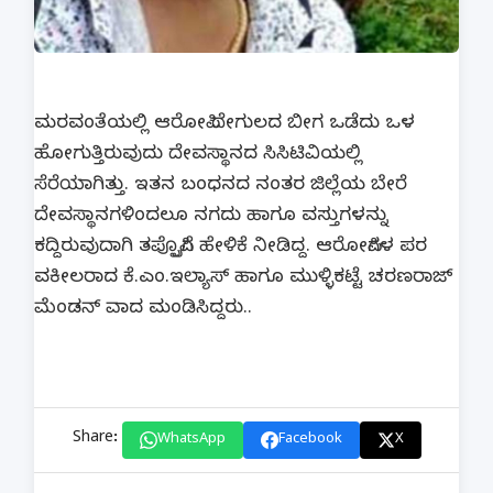
ಮರವಂತೆಯಲ್ಲಿ ಆರೋಪಿ ದೇಗುಲದ ಬೀಗ ಒಡೆದು ಒಳ
ಹೋಗುತ್ತಿರುವುದು ದೇವಸ್ಥಾನದ ಸಿಸಿಟಿವಿಯಲ್ಲಿ
ಸೆರೆಯಾಗಿತ್ತು. ಇತನ ಬಂಧನದ ನಂತರ ಜಿಲ್ಲೆಯ ಬೇರೆ
ದೇವಸ್ಥಾನಗಳಿಂದಲೂ ನಗದು ಹಾಗೂ ವಸ್ತುಗಳನ್ನು
ಕದ್ದಿರುವುದಾಗಿ ತಪ್ಪೊಪ್ಪಿಗೆ ಹೇಳಿಕೆ ನೀಡಿದ್ದ. ಆರೋಪಿಗಳ ಪರ
ವಕೀಲರಾದ ಕೆ.ಎಂ.ಇಲ್ಯಾಸ್ ಹಾಗೂ ಮುಳ್ಳಿಕಟ್ಟೆ ಚರಣರಾಜ್
ಮೆಂಡನ್ ವಾದ ಮಂಡಿಸಿದ್ದರು..
Share:
WhatsApp
Facebook
X