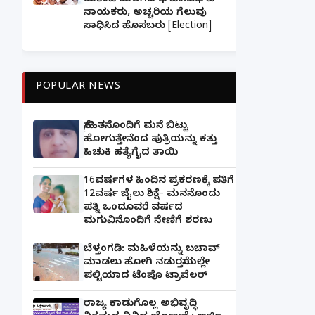
ಮಕಾಡೆ ಮಲಗಿದ ಘಟಾನುಘಟಿ
ನಾಯಕರು, ಅಚ್ಚರಿಯ ಗೆಲುವು
ಸಾಧಿಸಿದ ಹೊಸಬರು [Election]
POPULAR NEWS
ಸ್ನೇಹಿತನೊಂದಿಗೆ ಮನೆ ಬಿಟ್ಟು
ಹೋಗುತ್ತೇನೆಂದ ಪುತ್ರಿಯನ್ನು ಕತ್ತು
ಹಿಚುಕಿ ಹತ್ಯೆಗೈದ ತಾಯಿ
16ವರ್ಷಗಳ ಹಿಂದಿನ ಪ್ರಕರಣಕ್ಕೆ ಪತಿಗೆ
12ವರ್ಷ ಜೈಲು ಶಿಕ್ಷೆ- ಮನನೊಂದು
ಪತ್ನಿ ಒಂದೂವರೆ ವರ್ಷದ
ಮಗುವಿನೊಂದಿಗೆ ನೇಣಿಗೆ ಶರಣು
ಬೆಳ್ತಂಗಡಿ: ಮಹಿಳೆಯನ್ನು ಬಚಾವ್
ಮಾಡಲು ಹೋಗಿ ನಡುರಸ್ತೆಯಲ್ಲೇ
ಪಲ್ಟಿಯಾದ ಟೆಂಪೊ ಟ್ರಾವೆಲರ್
ರಾಜ್ಯ ಕಾಡುಗೊಲ್ಲ ಅಭಿವೃದ್ಧಿ