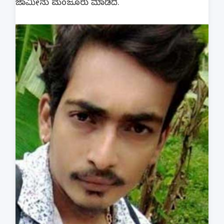
ಜಾಮೀನು ಮಂಜೂರು ಮಾಡಿದೆ.