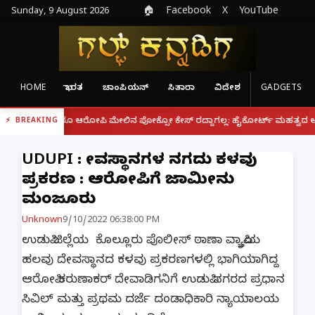
Sunday, 9 August 2026
🏠
Facebook
X
YouTube
HOME
ಭಾರತ
ಚಾಂಪಿಯನ್
ಸಿತಾರಾ
ವಿದೇಶ
GADGETS
|
್ದರೂ ಆರೋಪಿ ಮೇಲಿನ ಪೋಕ್ಸೋ ಕೇಸ್ ರದ್ದಾಗಲ್ಲ: ಹೈಕೋರ್ಟ್ ಮಹತ್ವದ ಆದೇಶ
ಫೋನ
BREAKING
UDUPI : ದೇವಸ್ಥಾನಗಳ‌ ನಗದು ಕಳವು
ಪ್ರಕರಣ : ಆರೋಪಿಗೆ ಜಾಮೀನು
ಮಂಜೂರು
Unknown
9/10/2022 06:38:00 PM
ಉಡುಪಿ ಜಿಲ್ಲೆಯ ಕೊಲ್ಲೂರು ಪೊಲೀಸ್ ಠಾಣಾ ವ್ಯಾಪ್ತಿಯ
ಹಲವು ದೇವಸ್ಥಾನದ ಕಳವು ಪ್ರಕರಣಗಳಲ್ಲಿ ಭಾಗಿಯಾಗಿದ್ದ
ಆರೋಪಿ ಕರುಣಾಕರ್ ದೇವಾಡಿಗನಿಗೆ ಉಡುಪಿ ನಗರದ ಪ್ರಧಾನ
ಸಿವಿಲ್ ಮತ್ತು ಪ್ರಥಮ ದರ್ಜೆ ದಂಡಾಧಿಕಾರಿ ನ್ಯಾಯಾಲಯ