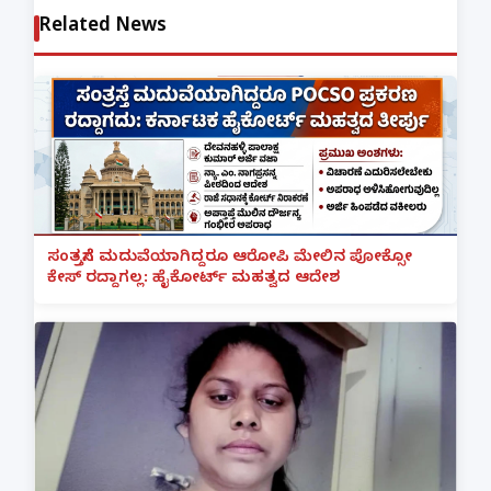
Related News
ಸಂತ್ರಸ್ತೆಗೆ ಮದುವೆಯಾಗಿದ್ದರೂ ಆರೋಪಿ ಮೇಲಿನ ಪೋಕ್ಸೋ
ಕೇಸ್ ರದ್ದಾಗಲ್ಲ: ಹೈಕೋರ್ಟ್ ಮಹತ್ವದ ಆದೇಶ