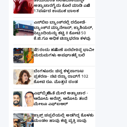
ತಾಯಿಯಂತೆ ಸಲಹಿದಾಕೆಯನ್ನೇ
ಅತ್ಯಾಚಾರಗೈದು ಕೊಲೆ ಮಾಡಿ ಎಸೆದ
17ವರ್ಷದ ಕಾಮುಕ ಬಾಲಕ
ಎಸ್‌ಬಿಐ ಬ್ಯಾಂಕ್‌ನಲ್ಲಿ‌ ದರೋಡೆ-
ಬ್ಯಾಂಕ್​ನ ಮ್ಯಾನೇಜರ್‌, ಕ್ಯಾಶಿಯರ್‌,
ಸಿಬ್ಬಂದಿಯನ್ನು ಕಟ್ಟಿ 8 ಕೋಟಿ 50
ಕೆ.ಜಿ.ಗೂ ಅಧಿಕ ಚಿನ್ನಾಭರಣ ಕಳವು
ಸೆ.25ರಂದು ಹಸೆಮಣೆ ಏರಬೇಕಿದ್ದ ಭಾವೀ
ಮದುಮಗಳು ಅಪಘಾತಕ್ಕೆ ಬಲಿ
ಬೆಂಗಳೂರು: ಚಿನ್ನ ಕಳ್ಳಸಾಗಾಟ
ಪ್ರಕರಣ- ನಟಿ ರನ್ಯಾ ರಾವ್‌ಗೆ 102
ಕೋಟಿ ರೂ. ಮೊತ್ತದ ದಂಡ
ಎಫ್‌ಬಿ ಸ್ನೇಹಿತೆ ಮೇಲೆ ಅತ್ಯಾಚಾರ -
ಆರೋಪಿ ಅರೆಸ್ಟ್, ಆರೋಪಿ ತಂದೆ
ಮೇಲೂ ಎಫ್ಐಆರ್
ಕ್ರಾಕ್ಸ್ ಚಪ್ಪಲಿಯಲ್ಲಿ ಅಡಗಿದ್ದ ಕೊಳಕು
ಮಂಡಲ ಹಾವು ಕಚ್ಚಿ ವ್ಯಕ್ತಿ ಸಾವು