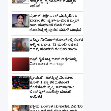
ರದ್ದಾಗಲ್ಲ: ಹೈಕೋರ್ಟ್ ಮಹತ್ವದ
ಆದೇಶ
ಫೋನ್ ನಲ್ಲೇ ಪಾಕ್ ಮುಫ್ತಿಯಿಂದ
ಮತಾಂತರ: ಜೈಶ್-ಎ-ಮೊಹಮ್ಮದ್
ಉಗ್ರ ಸಂಘಟನೆ ಜೊತೆ ಲಿಂಕ್
ಹೊಂದಿದ್ದ ಜೈಪುರದ ಮಹಿಳೆ ಬಂಧನ!
ಲಕ್ನೋ ಗೇಮಿಂಗ್ ಜೋನ್‌ನಲ್ಲಿ ಭೀಕರ
ಅಗ್ನಿ ಅವಘಡ: 12 ಮಂದಿ ಸಜೀವ
ದಹನ, ಹಲವರಿಗೆ ಗಂಭೀರ ಗಾಯ
ಪತ್ನಿಗೆ ಕೈಕೊಟ್ಟ ಭೂಪ ಅತ್ತೆಯನ್ನು
ವಿವಾಹವಾದ Marriage
ಫ್ರೀಯಾಗಿ ನೆಟ್‌ಫ್ಲಿಕ್ಸ್ ನೋಡಲು
ಹೋಗಿ ₹1 ಲಕ್ಷ ಕಳೆದುಕೊಂಡ
ಬೆಂಗಳೂರು ವ್ಯಕ್ತಿ; ಇನ್‌ಸ್ಟಾಗ್ರಾಂ
ಲಿಂಕ್ ಕ್ಲಿಕ್ ಮಾಡಿದ್ದೇ ದುಬಾರಿ
ಆಯಿತು!
ಪಶ್ಚಿಮ ಬಂಗಾಳ ಚುನಾವಣೆ: ಸಿಲಿಗುರಿ