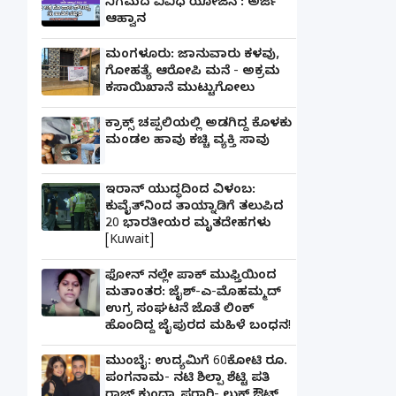
ನಿಗಮದ ವಿವಿಧ ಯೋಜನೆ : ಅರ್ಜಿ
ಆಹ್ವಾನ
ಮಂಗಳೂರು: ಜಾನುವಾರು ಕಳವು,
ಗೋಹತ್ಯೆ ಆರೋಪಿ ಮನೆ - ಅಕ್ರಮ
ಕಸಾಯಿಖಾನೆ ಮುಟ್ಟುಗೋಲು
ಕ್ರಾಕ್ಸ್ ಚಪ್ಪಲಿಯಲ್ಲಿ ಅಡಗಿದ್ದ ಕೊಳಕು
ಮಂಡಲ ಹಾವು ಕಚ್ಚಿ ವ್ಯಕ್ತಿ ಸಾವು
ಇರಾನ್ ಯುದ್ಧದಿಂದ ವಿಳಂಬ:
ಕುವೈತ್‌ನಿಂದ ತಾಯ್ನಾಡಿಗೆ ತಲುಪಿದ
20 ಭಾರತೀಯರ ಮೃತದೇಹಗಳು
[Kuwait]
ಫೋನ್ ನಲ್ಲೇ ಪಾಕ್ ಮುಫ್ತಿಯಿಂದ
ಮತಾಂತರ: ಜೈಶ್-ಎ-ಮೊಹಮ್ಮದ್
ಉಗ್ರ ಸಂಘಟನೆ ಜೊತೆ ಲಿಂಕ್
ಹೊಂದಿದ್ದ ಜೈಪುರದ ಮಹಿಳೆ ಬಂಧನ!
ಮುಂಬೈ: ಉದ್ಯಮಿಗೆ 60ಕೋಟಿ ರೂ.
ಪಂಗನಾಮ- ನಟಿ ಶಿಲ್ಪಾ ಶೆಟ್ಟಿ ಪತಿ