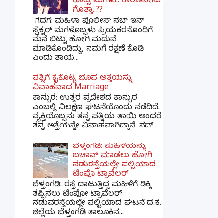
ಕೊಟ್ಟ ಮಗಳು.. ಕಾರಣವೇನು
ಗೊತ್ತಾ..??
ಗದಗ​: ಮಹಿಳಾ ಪೊಲೀಸ್​ ಸಬ್ ​ಇನ್​
ಸ್ಪೆಕ್ಟರ್​ ಮಗಳೊಬ್ಬಳು ಪ್ರಿಯಕರನೊಂದಿಗೆ
ಮನೆ ಬಿಟ್ಟು ಹೋಗಿ ಮದುವೆ
ಮಾಡಿಕೊಂಡಿದ್ದು, ನಮಗೆ ರಕ್ಷಣೆ ಕೊಡಿ
ಎಂದು ತಾಯ...
ಪತ್ನಿಗೆ ಕೈಕೊಟ್ಟ ಭೂಪ ಅತ್ತೆಯನ್ನು
ವಿವಾಹವಾದ Marriage
ಕಾನ್ಪುರ: ಉತ್ತರ ಪ್ರದೇಶದ ಕಾನ್ಪುರ
ಎಂಬಲ್ಲಿ ವಿಲಕ್ಷಣ ಘಟನೆಯೊಂದು ನಡೆದಿದೆ.
ವ್ಯಕ್ತಿಯೊಬ್ಬನು ತನ್ನ ಪತ್ನಿಯ ತಾಯಿ ಅಂದರೆ
ತನ್ನ ಅತ್ತೆಯನ್ನೇ ವಿವಾಹವಾಗಿದ್ದಾನೆ. ಸದ್...
ಬೆಳ್ತಂಗಡಿ: ಮಹಿಳೆಯನ್ನು
ಬಚಾವ್ ಮಾಡಲು ಹೋಗಿ
ನಡುರಸ್ತೆಯಲ್ಲೇ ಪಲ್ಟಿಯಾದ
ಟೆಂಪೊ ಟ್ರಾವೆಲರ್
ಬೆಳ್ತಂಗಡಿ: ರಸ್ತೆ ದಾಟುತ್ತಿದ್ದ ಮಹಿಳೆಗೆ ಡಿಕ್ಕಿ
ತಪ್ಪಿಸಲು ಟೆಂಪೋ ಟ್ರಾವೆಲರ್
ನಡುವರಸ್ತೆಯಲ್ಲೇ ಪಲ್ಟಿಯಾದ ಘಟನೆ ದ.ಕ.
ಜಿಲ್ಲೆಯ ಬೆಳ್ತಂಗಡಿ ತಾಲೂಕಿನ...