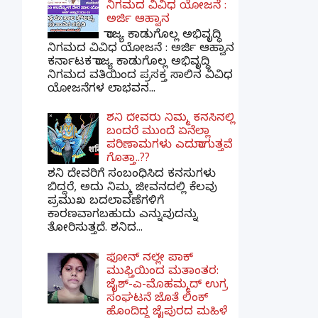
ನಿಗಮದ ವಿವಿಧ ಯೋಜನೆ :
ಅರ್ಜಿ ಆಹ್ವಾನ
ರಾಜ್ಯ ಕಾಡುಗೊಲ್ಲ ಅಭಿವೃದ್ಧಿ
ನಿಗಮದ ವಿವಿಧ ಯೋಜನೆ : ಅರ್ಜಿ ಆಹ್ವಾನ
ಕರ್ನಾಟಕ ರಾಜ್ಯ ಕಾಡುಗೊಲ್ಲ ಅಭಿವೃದ್ಧಿ
ನಿಗಮದ ವತಿಯಿಂದ ಪ್ರಸಕ್ತ ಸಾಲಿನ ವಿವಿಧ
ಯೋಜನೆಗಳ ಲಾಭವನ...
ಶನಿ ದೇವರು ನಿಮ್ಮ ಕನಸಿನಲ್ಲಿ
ಬಂದರೆ ಮುಂದೆ ಏನೆಲ್ಲಾ
ಪರಿಣಾಮಗಳು ಎದುರಾಗುತ್ತವೆ
ಗೊತ್ತಾ..??
ಶನಿ ದೇವರಿಗೆ ಸಂಬಂಧಿಸಿದ ಕನಸುಗಳು
ಬಿದ್ದರೆ, ಅದು ನಿಮ್ಮ ಜೀವನದಲ್ಲಿ ಕೆಲವು
ಪ್ರಮುಖ ಬದಲಾವಣೆಗಳಿಗೆ
ಕಾರಣವಾಗಬಹುದು ಎನ್ನುವುದನ್ನು
ತೋರಿಸುತ್ತದೆ. ಶನಿದ...
ಫೋನ್ ನಲ್ಲೇ ಪಾಕ್
ಮುಫ್ತಿಯಿಂದ ಮತಾಂತರ:
ಜೈಶ್-ಎ-ಮೊಹಮ್ಮದ್ ಉಗ್ರ
ಸಂಘಟನೆ ಜೊತೆ ಲಿಂಕ್
ಹೊಂದಿದ್ದ ಜೈಪುರದ ಮಹಿಳೆ