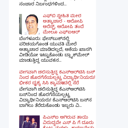
ಸಂಚಾರ ನಿರ್ಬಂಧಗಳಿಂದ...
ಎಫ್‌ಬಿ ಸ್ನೇಹಿತೆ ಮೇಲೆ
ಅತ್ಯಾಚಾರ - ಆರೋಪಿ
ಅರೆಸ್ಟ್, ಆರೋಪಿ ತಂದೆ
ಮೇಲೂ ಎಫ್ಐಆರ್
ಬೆಂಗಳೂರು: ಫೇಸ್‌ಬುಕ್‌ನಲ್ಲಿ
ಪರಿಚಯಗೊಂಡ ಯುವತಿ ಮೇಲೆ
ಅತ್ಯಾಚಾರ ಮಾಡಿದಲ್ಲದೆ, ಆಕೆಯ ಖಾಸಗಿ
ವೀಡಿಯೋ ಇಟ್ಟುಕೊಂಡು ಬ್ಲ್ಯಾಕ್‌ಮೇಲ್
ಮಾಡುತ್ತಿದ್ದ ಯುವಕನ...
ವೇಗವಾಗಿ ಚಲಿಸುತ್ತಿದ್ದ ಕೆಎಸ್​ಆರ್​ಟಿಸಿ ಬಸ್​
ನಿಂದ ಹೊರಗೆಸೆಯಲ್ಪಟ್ಟ ವಿದ್ಯಾರ್ಥಿನಿಯರು!
ಭೀಕರ ದೃಶ್ಯ ಸಿಸಿ ಕ್ಯಾಮರಾದಲ್ಲಿ ಸೆರೆ
ವೇಗವಾಗಿ ಚಲಿಸುತ್ತಿದ್ದ ಕೆಎಸ್‌ಆರ್‌ಟಿಸಿ
ಬಸ್‌ನಿಂದ ಹೊರಗೆಸೆಯಲ್ಪಟ್ಟ
ವಿದ್ಯಾರ್ಥಿನಿಯರು! ಕೆಎಸ್‌ಆರ್‌ಟಿಸಿ ಬಸ್‌ನ
ಬಾಗಿಲು ತೆರೆದುಕೊಂಡು ಇಬ್ಬರು ವಿ...
ಪಿಎಸ್​ಐ ಆಗಿರುವ ತಾಯಿ
ವಿರುದ್ಧವೇ ಎಸ್ ಪಿ ಗೆ ದೂರು