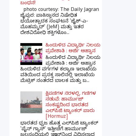
ಬಂಧನ!
photo courtesy: The Daily Jagran
ಜೈಪುರ: ಪಾಕಿಸ್ತಾನದ ನಿಷೇಧಿತ
ಭಯೋತ್ಪಾದಕ ಸಂಘಟನೆ 'ಜೈಶ್-ಎ-
ಮೊಹಮ್ಮದ್' (JeM) ಮತ್ತು ಇತರ
ದೇಶವಿರೋಧಿ ಶಕ್ತಿಗಳೊಂ...
ಹಿಂದುಳಿದ ವಿದ್ಯಾರ್ಥಿ ನಿಲಯ
ಪ್ರವೇಶಾತಿ : ಅರ್ಜಿ ಆಹ್ವಾನ
ಹಿಂದುಳಿದ ವಿದ್ಯಾರ್ಥಿ ನಿಲಯ
ಪ್ರವೇಶಾತಿ : ಅರ್ಜಿ ಆಹ್ವಾನ
ಹಿಂದುಳಿದ ವರ್ಗಗಳ ಕಲ್ಯಾಣ ಇಲಾಖೆಯ
ವತಿಯಿಂದ ಪ್ರಸಕ್ತ ಸಾಲಿನಲ್ಲಿ ಇಲಾಖೆಯ
ಮೆಟ್ರಿಕ್ ನಂತರದ ಬಾಲಕ ಮತ್ತು ಬ...
ಕ್ಷಿಪಣಿಗಳ ನೆರಳಲ್ಲಿ, ಗಣಿಗಳ
ನಡುವೆ: ಹಾರ್ಮುಜ್
ಸಂಕಷ್ಟದಿಂದ ಭಾರತದ
ಎಲ್‌ಪಿಜಿ ಟ್ಯಾಂಕರ್ ಪಾರು
[Hormuz]
ಭಾರತದ ಧ್ವಜ ಹೊತ್ತ ಎಲ್‌ಪಿಜಿ ಟ್ಯಾಂಕರ್
'ಪೈನ್ ಗ್ಯಾಸ್' ಇತ್ತೀಚೆಗೆ ಹಾರ್ಮುಜ್
ಜಲಸಂಧಿಯಲ್ಲಿ ಇರಾನ್‌ನಿಂದ ವಿಧಿಸಲಾದ