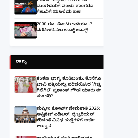
ಆಸೀಸ್ ವಿಶ್ವಕಪ್ ಗೆಲುವಿಗೂ
ಮಂಗಳೂರಿಗೆ ನಂಟು! ಕಾಂಗರೂ
ಗೆಲುವಿಗೆ ಮಹಿಳೆಯ ಬಲ!
2000 ರೂ. ನೋಟು ಇದೆಯಾ..?
ನಗದೀಕರಿಸಲು ಲಾಸ್ಟ್‌ ಚಾನ್ಸ್‌!
ರಾಜ್ಯ
ಕಂಕಣ ಭಾಗ್ಯ ಕೂಡಿಬಂತು: ಕೊನೆಗೂ
ಭಾವಿ ಪತ್ನಿಯನ್ನು ಪರಿಚಯಿಸಿದ 'ಗಿಚ್ಚಿ
ಗಿಲಿಗಿಲಿ' ಪ್ರಶಾಂತ್ ಗೌಡ! ಯಾರು ಈ
ಸುಂದರಿ?
ಸುಪ್ರೀಂ ಕೋರ್ಟ್ ನೇಮಕಾತಿ 2026:
ಅಸಿಸ್ಟೆಂಟ್ ಎಡಿಟರ್, ಲೈಬ್ರರಿಯನ್
ಸೇರಿದಂತೆ ವಿವಿಧ ಹುದ್ದೆಗಳಿಗೆ ಅರ್ಜಿ
ಆಹ್ವಾನ