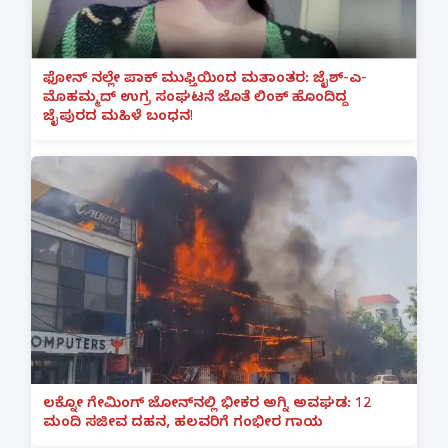
ಫೋನ್ ನಲ್ಲೇ ಪಾಕ್ ಮುಫ್ತಿಯಿಂದ ಮತಾಂತರ: ಜೈಶ್-ಎ-
ಮೊಹಮ್ಮದ್ ಉಗ್ರ ಸಂಘಟನೆ ಜೊತೆ ಲಿಂಕ್ ಹೊಂದಿದ್ದ
ಜೈಪುರದ ಮಹಿಳೆ ಬಂಧನ!
ಲಕ್ನೋ ಗೇಮಿಂಗ್ ಜೋನ್‌ನಲ್ಲಿ ಭೀಕರ ಅಗ್ನಿ ಅವಘಡ: 12
ಮಂದಿ ಸಜೀವ ದಹನ, ಹಲವರಿಗೆ ಗಂಭೀರ ಗಾಯ