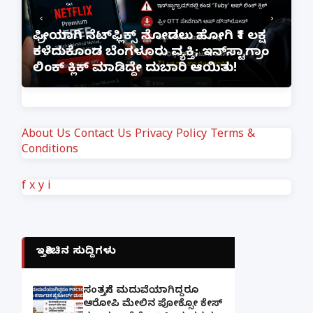
‹
›
್ದರೂ ಆರೋಪಿ
ಫೋನ್ ನಲ್ಲೇ ಪಾಕ್ ಮುಫ್ತಿಯಿಂದ
ದಾಗಲ್ಲ:
ಜೈಶ್-ಎ-ಮೊಹಮ್ಮದ್ ಉಗ್ರ ಸಂಘಟ
ೇಶ
ಲಿಂಕ್ ಹೊಂದಿದ್ದ ಜೈಪುರದ ಮಹಿಳೆ
About Us
Contact Us
Privacy Policy
Terms &
Conditions
f
x
y
i
ಇತ್ತೀಚಿನ ಸುದ್ದಿಗಳು
ಸಂತ್ರಸ್ತೆಗೆ ಮದುವೆಯಾಗಿದ್ದರೂ
ಆರೋಪಿ ಮೇಲಿನ ಪೋಕ್ಸೋ ಕೇಸ್