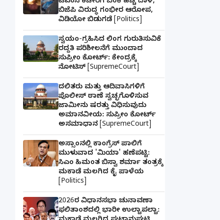
ಟಿಎಂಸಿ ಕಚೇರಿಗೆ ಬೆಂಕಿ ಹಚ್ಚಿ ದಾಳಿ,
ಬಿಜೆಪಿ ವಿರುದ್ಧ ಗಂಭೀರ ಆರೋಪ,
ವಿಡಿಯೋ ಬಿಡುಗಡೆ [Politics]
ಸ್ವಯಂ-ಗ್ರಹಿಸಿದ ಲಿಂಗ ಗುರುತಿಸುವಿಕೆ
ರದ್ದತಿ ಪರಿಶೀಲನೆಗೆ ಮುಂದಾದ
ಸುಪ್ರೀಂ ಕೋರ್ಟ್: ಕೇಂದ್ರಕ್ಕೆ
ನೋಟಿಸ್ [SupremeCourt]
ದಲಿತರು ಮತ್ತು ಆದಿವಾಸಿಗಳಿಗೆ
ಪೊಲೀಸ್ ಠಾಣೆ ಸ್ವಚ್ಛಗೊಳಿಸುವ
ಜಾಮೀನು ಷರತ್ತು ವಿಧಿಸುವುದು
ಅಮಾನವೀಯ: ಸುಪ್ರೀಂ ಕೋರ್ಟ್
ಅಸಮಾಧಾನ [SupremeCourt]
ಅಸ್ಸಾಂನಲ್ಲಿ ಕಾಂಗ್ರೆಸ್ ಪಾಲಿಗೆ
ಮುಳುವಾದ 'ಮಿಯಾ' ಹಣೆಪಟ್ಟಿ:
ಸಿಎಂ ಹಿಮಂತ ಬಿಸ್ವಾ ಶರ್ಮಾ ತಂತ್ರಕ್ಕೆ
ಮಕಾಡೆ ಮಲಗಿದ ಕೈ ಪಾಳೆಯ
[Politics]
2026ರ ವಿಧಾನಸಭಾ ಚುನಾವಣಾ
ಫಲಿತಾಂಶದಲ್ಲಿ ಭಾರೀ ಉಲ್ಟಾಪಲ್ಟಾ: