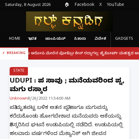
Saturday, 8 August 2026
🏠
Facebook
X
YouTube
HOME
ಭಾರತ
ಚಾಂಪಿಯನ್
ಸಿತಾರಾ
ವಿದೇಶ
GADGETS
|
 ಆರೋಪಿ ಮೇಲಿನ ಪೋಕ್ಸೋ ಕೇಸ್ ರದ್ದಾಗಲ್ಲ: ಹೈಕೋರ್ಟ್ ಮಹತ್ವದ ಆದೇಶ
ಫೋನ್ ನಲ್
BREAKING
STATE
UDUPI : ಪತಿ ಸಾವು ; ಮನೆಯವರಿಂದ ಪತ್ನಿ,
ಮಗು ತಿರಸ್ಕಾರ
Unknown
8/26/2022 11:54:00 AM
ಪತಿ ಮೃತಪಟ್ಟ ಬಳಿಕ ಆತನ ಪತ್ನಿ ಹಾಗೂ ಮಗುವನ್ನು
ಕರೆದುಕೊಂಡು ‌ಹೋಗಬೇಕಾದ ಮನೆಯವರು ಆಕೆಯನ್ನು
ತಿರಸ್ಕರಿಸಿದ ಘಟನೆ ಉಡುಪಿಯಲ್ಲಿ ನಡೆದಿದೆ. ಉಡುಪಿಯಲ್ಲಿ
ಹಲವಾರು ವರ್ಷಗಳಿಂದ ಮೆಕ್ಯಾನಿಕ್ ಆಗಿ ಜೀವನ