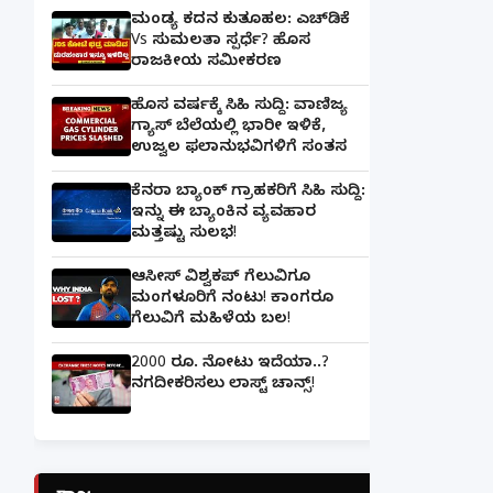
ಮಂಡ್ಯ ಕದನ ಕುತೂಹಲ: ಎಚ್‌ಡಿಕೆ
Vs ಸುಮಲತಾ ಸ್ಪರ್ಧೆ? ಹೊಸ
ರಾಜಕೀಯ ಸಮೀಕರಣ
ಹೊಸ ವರ್ಷಕ್ಕೆ ಸಿಹಿ ಸುದ್ದಿ: ವಾಣಿಜ್ಯ
ಗ್ಯಾಸ್‌ ಬೆಲೆಯಲ್ಲಿ ಭಾರೀ ಇಳಿಕೆ,
ಉಜ್ವಲ ಫಲಾನುಭವಿಗಳಿಗೆ ಸಂತಸ
ಕೆನರಾ ಬ್ಯಾಂಕ್‌ ಗ್ರಾಹಕರಿಗೆ ಸಿಹಿ ಸುದ್ದಿ:
ಇನ್ನು ಈ ಬ್ಯಾಂಕಿನ ವ್ಯವಹಾರ
ಮತ್ತಷ್ಟು ಸುಲಭ!
ಆಸೀಸ್ ವಿಶ್ವಕಪ್ ಗೆಲುವಿಗೂ
ಮಂಗಳೂರಿಗೆ ನಂಟು! ಕಾಂಗರೂ
ಗೆಲುವಿಗೆ ಮಹಿಳೆಯ ಬಲ!
2000 ರೂ. ನೋಟು ಇದೆಯಾ..?
ನಗದೀಕರಿಸಲು ಲಾಸ್ಟ್‌ ಚಾನ್ಸ್‌!