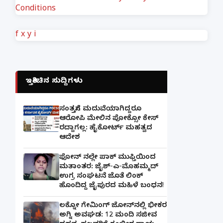
Conditions
f
x
y
i
ಇತ್ತೀಚಿನ ಸುದ್ದಿಗಳು
ಸಂತ್ರಸ್ತೆಗೆ ಮದುವೆಯಾಗಿದ್ದರೂ
ಆರೋಪಿ ಮೇಲಿನ ಪೋಕ್ಸೋ ಕೇಸ್
ರದ್ದಾಗಲ್ಲ: ಹೈಕೋರ್ಟ್ ಮಹತ್ವದ
ಆದೇಶ
ಫೋನ್ ನಲ್ಲೇ ಪಾಕ್ ಮುಫ್ತಿಯಿಂದ
ಮತಾಂತರ: ಜೈಶ್-ಎ-ಮೊಹಮ್ಮದ್
ಉಗ್ರ ಸಂಘಟನೆ ಜೊತೆ ಲಿಂಕ್
ಹೊಂದಿದ್ದ ಜೈಪುರದ ಮಹಿಳೆ ಬಂಧನ!
ಲಕ್ನೋ ಗೇಮಿಂಗ್ ಜೋನ್‌ನಲ್ಲಿ ಭೀಕರ
ಅಗ್ನಿ ಅವಘಡ: 12 ಮಂದಿ ಸಜೀವ