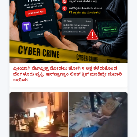
ಫ್ರೀಯಾಗಿ ನೆಟ್‌ಫ್ಲಿಕ್ಸ್ ನೋಡಲು ಹೋಗಿ ₹1 ಲಕ್ಷ ಕಳೆದುಕೊಂಡ
ಬೆಂಗಳೂರು ವ್ಯಕ್ತಿ; ಇನ್‌ಸ್ಟಾಗ್ರಾಂ ಲಿಂಕ್ ಕ್ಲಿಕ್ ಮಾಡಿದ್ದೇ ದುಬಾರಿ
ಆಯಿತು!