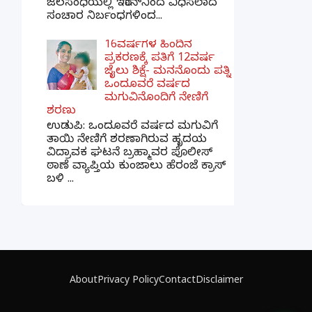
ಜಲಸಂಧಿಯಲ್ಲಿ ಇರಾನ್‌ನಿಂದ ವಿಧಿಸಲಾದ
ಸಂಚಾರ ನಿರ್ಬಂಧಗಳಿಂದ...
16ವರ್ಷಗಳ ಹಿಂದಿನ
ಪ್ರಕರಣಕ್ಕೆ ಪತಿಗೆ 12ವರ್ಷ
ಜೈಲು ಶಿಕ್ಷೆ- ಮನನೊಂದು ಪತ್ನಿ
ಒಂದೂವರೆ ವರ್ಷದ
ಮಗುವಿನೊಂದಿಗೆ ನೇಣಿಗೆ
ಶರಣು
ಉಡುಪಿ: ಒಂದೂವರೆ ವರ್ಷದ ಮಗುವಿಗೆ
ತಾಯಿ ನೇಣಿಗೆ ಶರಣಾಗಿರುವ ಹೃದಯ
ವಿದ್ರಾವಕ ಘಟನೆ ಬ್ರಹ್ಮಾವರ ಪೊಲೀಸ್
ಠಾಣೆ ವ್ಯಾಪ್ತಿಯ ಕುಂಜಾಲು ಹೆರಂಜೆ ಕ್ರಾಸ್
ಬಳಿ ...
×
📢 ನಮ್ಮ WhatsApp ಗ್ರೂಪ್‌ಗೆ ಸೇರಿ — ತಕ್ಷಣದ
ಬ್ರೇಕಿಂಗ್ ನ್ಯೂಸ್ ಪಡೆಯಿರಿ!
About
Privacy Policy
Contact
Disclaimer
ಗ್ರೂಪ್‌ಗೆ ಸೇರಿ