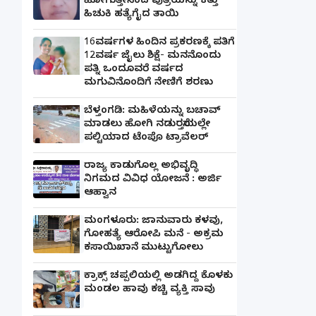
ಹೋಗುತ್ತೇನೆಂದ ಪುತ್ರಿಯನ್ನು ಕತ್ತು
ಹಿಚುಕಿ ಹತ್ಯೆಗೈದ ತಾಯಿ
16ವರ್ಷಗಳ ಹಿಂದಿನ ಪ್ರಕರಣಕ್ಕೆ ಪತಿಗೆ
12ವರ್ಷ ಜೈಲು ಶಿಕ್ಷೆ- ಮನನೊಂದು
ಪತ್ನಿ ಒಂದೂವರೆ ವರ್ಷದ
ಮಗುವಿನೊಂದಿಗೆ ನೇಣಿಗೆ ಶರಣು
ಬೆಳ್ತಂಗಡಿ: ಮಹಿಳೆಯನ್ನು ಬಚಾವ್
ಮಾಡಲು ಹೋಗಿ ನಡುರಸ್ತೆಯಲ್ಲೇ
ಪಲ್ಟಿಯಾದ ಟೆಂಪೊ ಟ್ರಾವೆಲರ್
ರಾಜ್ಯ ಕಾಡುಗೊಲ್ಲ ಅಭಿವೃದ್ಧಿ
ನಿಗಮದ ವಿವಿಧ ಯೋಜನೆ : ಅರ್ಜಿ
ಆಹ್ವಾನ
ಮಂಗಳೂರು: ಜಾನುವಾರು ಕಳವು,
ಗೋಹತ್ಯೆ ಆರೋಪಿ ಮನೆ - ಅಕ್ರಮ
ಕಸಾಯಿಖಾನೆ ಮುಟ್ಟುಗೋಲು
ಕ್ರಾಕ್ಸ್ ಚಪ್ಪಲಿಯಲ್ಲಿ ಅಡಗಿದ್ದ ಕೊಳಕು
ಮಂಡಲ ಹಾವು ಕಚ್ಚಿ ವ್ಯಕ್ತಿ ಸಾವು