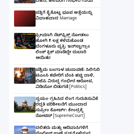
ದಹನ, ಹಲವರಿಗೆ ಗಂಭೀರ ಗಾಯ
ಪತ್ನಿಗೆ ಕೈಕೊಟ್ಟ ಭೂಪ ಅತ್ತೆಯನ್ನು
ವಿವಾಹವಾದ Marriage
ಫ್ರೀಯಾಗಿ ನೆಟ್‌ಫ್ಲಿಕ್ಸ್ ನೋಡಲು
ಹೋಗಿ ₹1 ಲಕ್ಷ ಕಳೆದುಕೊಂಡ
ಬೆಂಗಳೂರು ವ್ಯಕ್ತಿ; ಇನ್‌ಸ್ಟಾಗ್ರಾಂ
ಲಿಂಕ್ ಕ್ಲಿಕ್ ಮಾಡಿದ್ದೇ ದುಬಾರಿ
ಆಯಿತು!
ಪಶ್ಚಿಮ ಬಂಗಾಳ ಚುನಾವಣೆ: ಸಿಲಿಗುರಿ
ಟಿಎಂಸಿ ಕಚೇರಿಗೆ ಬೆಂಕಿ ಹಚ್ಚಿ ದಾಳಿ,
ಬಿಜೆಪಿ ವಿರುದ್ಧ ಗಂಭೀರ ಆರೋಪ,
ವಿಡಿಯೋ ಬಿಡುಗಡೆ [Politics]
ಸ್ವಯಂ-ಗ್ರಹಿಸಿದ ಲಿಂಗ ಗುರುತಿಸುವಿಕೆ
ರದ್ದತಿ ಪರಿಶೀಲನೆಗೆ ಮುಂದಾದ
ಸುಪ್ರೀಂ ಕೋರ್ಟ್: ಕೇಂದ್ರಕ್ಕೆ
ನೋಟಿಸ್ [SupremeCourt]
ದಲಿತರು ಮತ್ತು ಆದಿವಾಸಿಗಳಿಗೆ