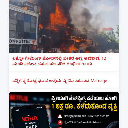
ಲಕ್ನೋ ಗೇಮಿಂಗ್ ಜೋನ್‌ನಲ್ಲಿ ಭೀಕರ ಅಗ್ನಿ ಅವಘಡ: 12
ಮಂದಿ ಸಜೀವ ದಹನ, ಹಲವರಿಗೆ ಗಂಭೀರ ಗಾಯ
ಪತ್ನಿಗೆ ಕೈಕೊಟ್ಟ ಭೂಪ ಅತ್ತೆಯನ್ನು ವಿವಾಹವಾದ Marriage