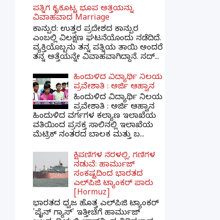
ಪತ್ನಿಗೆ ಕೈಕೊಟ್ಟ ಭೂಪ ಅತ್ತೆಯನ್ನು
ವಿವಾಹವಾದ Marriage
ಕಾನ್ಪುರ: ಉತ್ತರ ಪ್ರದೇಶದ ಕಾನ್ಪುರ
ಎಂಬಲ್ಲಿ ವಿಲಕ್ಷಣ ಘಟನೆಯೊಂದು ನಡೆದಿದೆ.
ವ್ಯಕ್ತಿಯೊಬ್ಬನು ತನ್ನ ಪತ್ನಿಯ ತಾಯಿ ಅಂದರೆ
ತನ್ನ ಅತ್ತೆಯನ್ನೇ ವಿವಾಹವಾಗಿದ್ದಾನೆ. ಸದ್...
ಹಿಂದುಳಿದ ವಿದ್ಯಾರ್ಥಿ ನಿಲಯ
ಪ್ರವೇಶಾತಿ : ಅರ್ಜಿ ಆಹ್ವಾನ
ಹಿಂದುಳಿದ ವಿದ್ಯಾರ್ಥಿ ನಿಲಯ
ಪ್ರವೇಶಾತಿ : ಅರ್ಜಿ ಆಹ್ವಾನ
ಹಿಂದುಳಿದ ವರ್ಗಗಳ ಕಲ್ಯಾಣ ಇಲಾಖೆಯ
ವತಿಯಿಂದ ಪ್ರಸಕ್ತ ಸಾಲಿನಲ್ಲಿ ಇಲಾಖೆಯ
ಮೆಟ್ರಿಕ್ ನಂತರದ ಬಾಲಕ ಮತ್ತು ಬ...
ಕ್ಷಿಪಣಿಗಳ ನೆರಳಲ್ಲಿ, ಗಣಿಗಳ
ನಡುವೆ: ಹಾರ್ಮುಜ್
ಸಂಕಷ್ಟದಿಂದ ಭಾರತದ
ಎಲ್‌ಪಿಜಿ ಟ್ಯಾಂಕರ್ ಪಾರು
[Hormuz]
ಭಾರತದ ಧ್ವಜ ಹೊತ್ತ ಎಲ್‌ಪಿಜಿ ಟ್ಯಾಂಕರ್
'ಪೈನ್ ಗ್ಯಾಸ್' ಇತ್ತೀಚೆಗೆ ಹಾರ್ಮುಜ್