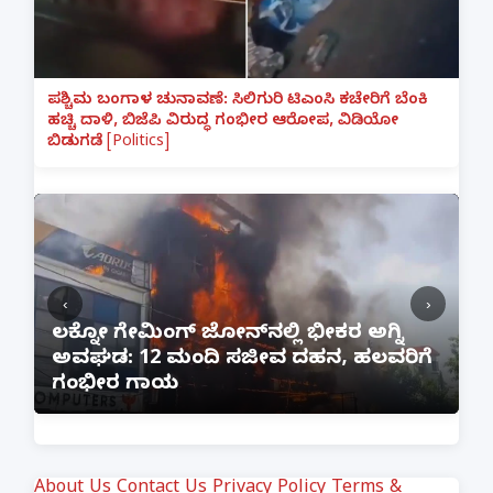
ಪಶ್ಚಿಮ ಬಂಗಾಳ ಚುನಾವಣೆ: ಸಿಲಿಗುರಿ ಟಿಎಂಸಿ ಕಚೇರಿಗೆ ಬೆಂಕಿ
ಹಚ್ಚಿ ದಾಳಿ, ಬಿಜೆಪಿ ವಿರುದ್ಧ ಗಂಭೀರ ಆರೋಪ, ವಿಡಿಯೋ
ಬಿಡುಗಡೆ [Politics]
‹
›
:
ಲಕ್ನೋ ಗೇಮಿಂಗ್ ಜೋನ್‌ನಲ್ಲಿ ಭೀಕರ ಅಗ್ನಿ
ಅವಘಡ: 12 ಮಂದಿ ಸಜೀವ ದಹನ, ಹಲವರಿಗೆ
ಪ
ಗಂಭೀರ ಗಾಯ
M
About Us
Contact Us
Privacy Policy
Terms &