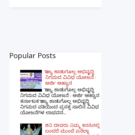
Popular Posts
ರಾಜ್ಯ ಕಾಡುಗೊಲ್ಲ ಅಭಿವೃದ್ಧಿ
ನಿಗಮದ ವಿವಿಧ ಯೋಜನೆ :
ಅರ್ಜಿ ಆಹ್ವಾನ
ರಾಜ್ಯ ಕಾಡುಗೊಲ್ಲ ಅಭಿವೃದ್ಧಿ
ನಿಗಮದ ವಿವಿಧ ಯೋಜನೆ : ಅರ್ಜಿ ಆಹ್ವಾನ
ಕರ್ನಾಟಕ ರಾಜ್ಯ ಕಾಡುಗೊಲ್ಲ ಅಭಿವೃದ್ಧಿ
ನಿಗಮದ ವತಿಯಿಂದ ಪ್ರಸಕ್ತ ಸಾಲಿನ ವಿವಿಧ
ಯೋಜನೆಗಳ ಲಾಭವನ...
ಶನಿ ದೇವರು ನಿಮ್ಮ ಕನಸಿನಲ್ಲಿ
ಬಂದರೆ ಮುಂದೆ ಏನೆಲ್ಲಾ