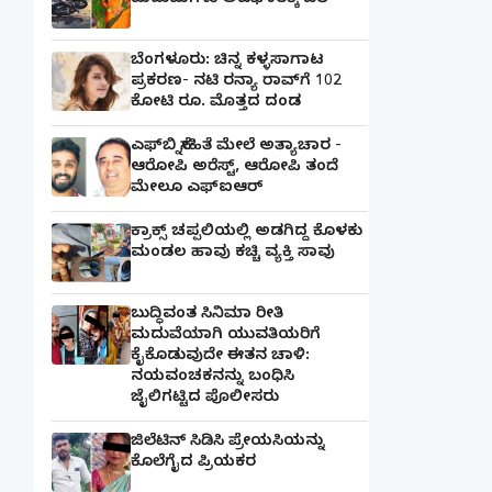
ಮದುಮಗಳು ಅಪಘಾತಕ್ಕೆ ಬಲಿ
ಬೆಂಗಳೂರು: ಚಿನ್ನ ಕಳ್ಳಸಾಗಾಟ
ಪ್ರಕರಣ- ನಟಿ ರನ್ಯಾ ರಾವ್‌ಗೆ 102
ಕೋಟಿ ರೂ. ಮೊತ್ತದ ದಂಡ
ಎಫ್‌ಬಿ ಸ್ನೇಹಿತೆ ಮೇಲೆ ಅತ್ಯಾಚಾರ -
ಆರೋಪಿ ಅರೆಸ್ಟ್, ಆರೋಪಿ ತಂದೆ
ಮೇಲೂ ಎಫ್ಐಆರ್
ಕ್ರಾಕ್ಸ್ ಚಪ್ಪಲಿಯಲ್ಲಿ ಅಡಗಿದ್ದ ಕೊಳಕು
ಮಂಡಲ ಹಾವು ಕಚ್ಚಿ ವ್ಯಕ್ತಿ ಸಾವು
ಬುದ್ಧಿವಂತ ಸಿನಿಮಾ ರೀತಿ
ಮದುವೆಯಾಗಿ ಯುವತಿಯರಿಗೆ
ಕೈಕೊಡುವುದೇ ಈತನ ಚಾಳಿ:
ನಯವಂಚಕನನ್ನು ಬಂಧಿಸಿ
ಜೈಲಿಗಟ್ಟಿದ ಪೊಲೀಸರು
ಜಿಲೆಟಿನ್ ಸಿಡಿಸಿ ಪ್ರೇಯಸಿಯನ್ನು
ಕೊಲೆಗೈದ ಪ್ರಿಯಕರ