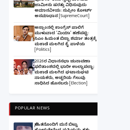
ಪೊಲೀಸ್ ಠಾಣೆ ಸ್ವಚ್ಛಗೊಳಿಸುವ
ಜಾಮೀನು ಷರತ್ತು ವಿಧಿಸುವುದು
ಅಮಾನವೀಯ: ಸುಪ್ರೀಂ ಕೋರ್ಟ್
ಅಸಮಾಧಾನ [SupremeCourt]
ಅಸ್ಸಾಂನಲ್ಲಿ ಕಾಂಗ್ರೆಸ್ ಪಾಲಿಗೆ
ಮುಳುವಾದ 'ಮಿಯಾ' ಹಣೆಪಟ್ಟಿ:
ಸಿಎಂ ಹಿಮಂತ ಬಿಸ್ವಾ ಶರ್ಮಾ ತಂತ್ರಕ್ಕೆ
ಮಕಾಡೆ ಮಲಗಿದ ಕೈ ಪಾಳೆಯ
[Politics]
2026ರ ವಿಧಾನಸಭಾ ಚುನಾವಣಾ
ಫಲಿತಾಂಶದಲ್ಲಿ ಭಾರೀ ಉಲ್ಟಾಪಲ್ಟಾ:
ಮಕಾಡೆ ಮಲಗಿದ ಘಟಾನುಘಟಿ
ನಾಯಕರು, ಅಚ್ಚರಿಯ ಗೆಲುವು
ಸಾಧಿಸಿದ ಹೊಸಬರು [Election]
POPULAR NEWS
ಸ್ನೇಹಿತನೊಂದಿಗೆ ಮನೆ ಬಿಟ್ಟು