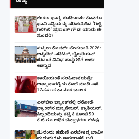
ರಾಜ್ಯ
ಕಂಕಣ ಭಾಗ್ಯ ಕೂಡಿಬಂತು: ಕೊನೆಗೂ
ಭಾವಿ ಪತ್ನಿಯನ್ನು ಪರಿಚಯಿಸಿದ 'ಗಿಚ್ಚಿ
ಗಿಲಿಗಿಲಿ' ಪ್ರಶಾಂತ್ ಗೌಡ! ಯಾರು ಈ
ಸುಂದರಿ?
ಸುಪ್ರೀಂ ಕೋರ್ಟ್ ನೇಮಕಾತಿ 2026:
ಅಸಿಸ್ಟೆಂಟ್ ಎಡಿಟರ್, ಲೈಬ್ರರಿಯನ್
ಸೇರಿದಂತೆ ವಿವಿಧ ಹುದ್ದೆಗಳಿಗೆ ಅರ್ಜಿ
ಆಹ್ವಾನ
ತಾಯಿಯಂತೆ ಸಲಹಿದಾಕೆಯನ್ನೇ
ಅತ್ಯಾಚಾರಗೈದು ಕೊಲೆ ಮಾಡಿ ಎಸೆದ
17ವರ್ಷದ ಕಾಮುಕ ಬಾಲಕ
ಎಸ್‌ಬಿಐ ಬ್ಯಾಂಕ್‌ನಲ್ಲಿ‌ ದರೋಡೆ-
ಬ್ಯಾಂಕ್​ನ ಮ್ಯಾನೇಜರ್‌, ಕ್ಯಾಶಿಯರ್‌,
ಸಿಬ್ಬಂದಿಯನ್ನು ಕಟ್ಟಿ 8 ಕೋಟಿ 50
ಕೆ.ಜಿ.ಗೂ ಅಧಿಕ ಚಿನ್ನಾಭರಣ ಕಳವು
ಸೆ.25ರಂದು ಹಸೆಮಣೆ ಏರಬೇಕಿದ್ದ ಭಾವೀ