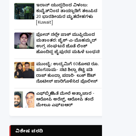
ಇರಾನ್ ಯುದ್ಧದಿಂದ ವಿಳಂಬ:
ಕುವೈತ್‌ನಿಂದ ತಾಯ್ನಾಡಿಗೆ ತಲುಪಿದ
20 ಭಾರತೀಯರ ಮೃತದೇಹಗಳು
[Kuwait]
ಫೋನ್ ನಲ್ಲೇ ಪಾಕ್ ಮುಫ್ತಿಯಿಂದ
ಮತಾಂತರ: ಜೈಶ್-ಎ-ಮೊಹಮ್ಮದ್
ಉಗ್ರ ಸಂಘಟನೆ ಜೊತೆ ಲಿಂಕ್
ಹೊಂದಿದ್ದ ಜೈಪುರದ ಮಹಿಳೆ ಬಂಧನ!
ಮುಂಬೈ: ಉದ್ಯಮಿಗೆ 60ಕೋಟಿ ರೂ.
ಪಂಗನಾಮ- ನಟಿ ಶಿಲ್ಪಾ ಶೆಟ್ಟಿ ಪತಿ
ರಾಜ್ ಕುಂದ್ರಾ ಪರಾರಿ- ಲುಕ್ ಔಟ್
ನೊಟೀಸ್ ಜಾರಿಗೊಳಿಸಿದ ಪೊಲೀಸ್
ಎಫ್‌ಬಿ ಸ್ನೇಹಿತೆ ಮೇಲೆ ಅತ್ಯಾಚಾರ -
ಆರೋಪಿ ಅರೆಸ್ಟ್, ಆರೋಪಿ ತಂದೆ
ಮೇಲೂ ಎಫ್ಐಆರ್
ವಿಶೇಷ ವರದಿ