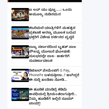
ಐ ಲವ್ ಯು ಪುಟ್ಟ.....: ಒಂದು
ಅಮೂಲ್ಯ ನುಡಿನಮನ
ಶಬರಿಮಲೆ ಯಾತ್ರಿಗಳಿಗೆ ಮಹತ್ವದ
ಪ್ರಕಟಣೆ ಅರಣ್ಯ ಮೂಲಕ ಬರುವ
ಭಕ್ತರಿಗೆ ವಿಶೇಷ ದರ್ಶನದ ವ್ಯವಸ್ಥೆ
ರಾಜ್ಯ ಸರ್ಕಾರದಿಂದ ಬೃಹತ್ ಸಾಲ
ಸೌಲಭ್ಯ ಯೋಜನೆ ಘೋಷಣೆ:
ಸುಲಭದಲ್ಲೇ ಸಾಲ- ಅರ್ಹರಿಗೆ
ಸುವರ್ಣಾವಕಾಶ
ಡಿಜಿಟಲ್ ಪೇಮೆಂಟಿಗೆ G Pay,
PhonePe ಬಳಸುತ್ತೀರಾ..? ಹಾಗಿದ್ದರೆ
ಈ ಸುದ್ದಿ ಖಂಡಿತಾ ನೋಡಿ...
ಈ ಹೂಡಿಕೆ ಮಾಡಿದ್ರೆ ಕಡಿಮೆ
ಅವಧಿಯಲ್ಲಿ ಶ್ರೀಮಂತರಾಗುತ್ತೀರಿ...
ನಿಮ್ಮ ಹೂಡಿಕೆಗೆ ಇಲ್ಲಿದೆ ಸೂಪರ್
ಚಾಯ್ಸ್‌!