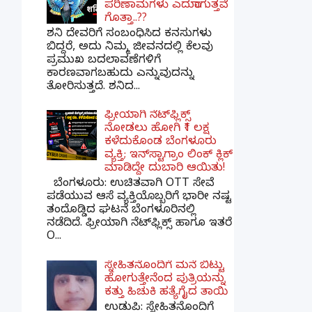
ಪರಿಣಾಮಗಳು ಎದುರಾಗುತ್ತವೆ
ಗೊತ್ತಾ..??
ಶನಿ ದೇವರಿಗೆ ಸಂಬಂಧಿಸಿದ ಕನಸುಗಳು
ಬಿದ್ದರೆ, ಅದು ನಿಮ್ಮ ಜೀವನದಲ್ಲಿ ಕೆಲವು
ಪ್ರಮುಖ ಬದಲಾವಣೆಗಳಿಗೆ
ಕಾರಣವಾಗಬಹುದು ಎನ್ನುವುದನ್ನು
ತೋರಿಸುತ್ತದೆ. ಶನಿದ...
ಫ್ರೀಯಾಗಿ ನೆಟ್‌ಫ್ಲಿಕ್ಸ್
ನೋಡಲು ಹೋಗಿ ₹1 ಲಕ್ಷ
ಕಳೆದುಕೊಂಡ ಬೆಂಗಳೂರು
ವ್ಯಕ್ತಿ; ಇನ್‌ಸ್ಟಾಗ್ರಾಂ ಲಿಂಕ್ ಕ್ಲಿಕ್
ಮಾಡಿದ್ದೇ ದುಬಾರಿ ಆಯಿತು!
ಬೆಂಗಳೂರು: ಉಚಿತವಾಗಿ OTT ಸೇವೆ
ಪಡೆಯುವ ಆಸೆ ವ್ಯಕ್ತಿಯೊಬ್ಬರಿಗೆ ಭಾರೀ ನಷ್ಟ
ತಂದೊಡ್ಡಿದ ಘಟನೆ ಬೆಂಗಳೂರಿನಲ್ಲಿ
ನಡೆದಿದೆ. ಫ್ರೀಯಾಗಿ ನೆಟ್‌ಫ್ಲಿಕ್ಸ್ ಹಾಗೂ ಇತರೆ
O...
ಸ್ನೇಹಿತನೊಂದಿಗೆ ಮನೆ ಬಿಟ್ಟು
ಹೋಗುತ್ತೇನೆಂದ ಪುತ್ರಿಯನ್ನು
ಕತ್ತು ಹಿಚುಕಿ ಹತ್ಯೆಗೈದ ತಾಯಿ
ಉಡುಪಿ: ಸ್ನೇಹಿತನೊಂದಿಗೆ