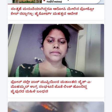
ಸಂತ್ರಸ್ತೆಗೆ ಮದುವೆಯಾಗಿದ್ದರೂ ಆರೋಪಿ ಮೇಲಿನ ಪೋಕ್ಸೋ
ಕೇಸ್ ರದ್ದಾಗಲ್ಲ: ಹೈಕೋರ್ಟ್ ಮಹತ್ವದ ಆದೇಶ
ಫೋನ್ ನಲ್ಲೇ ಪಾಕ್ ಮುಫ್ತಿಯಿಂದ ಮತಾಂತರ: ಜೈಶ್-ಎ-
ಮೊಹಮ್ಮದ್ ಉಗ್ರ ಸಂಘಟನೆ ಜೊತೆ ಲಿಂಕ್ ಹೊಂದಿದ್ದ
ಜೈಪುರದ ಮಹಿಳೆ ಬಂಧನ!