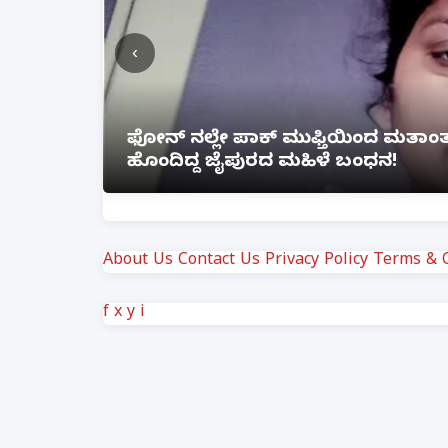
‹
ೆ ಲಿಂಕ್
ಲಕ್ನೋ ಗೇಮಿಂಗ್ ಜೋನ್‌ನಲ್ಲಿ ಭೀಕರ ಅ
ಗಾಯ
About Us
Contact Us
Privacy Policy
Terms & C
f
x
y
i