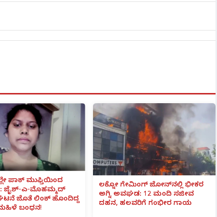
ಲೇ ಪಾಕ್ ಮುಫ್ತಿಯಿಂದ
ಲಕ್ನೋ ಗೇಮಿಂಗ್ ಜೋನ್‌ನಲ್ಲಿ ಭೀಕರ
 ಜೈಶ್-ಎ-ಮೊಹಮ್ಮದ್
ಅಗ್ನಿ ಅವಘಡ: 12 ಮಂದಿ ಸಜೀವ
ಟನೆ ಜೊತೆ ಲಿಂಕ್ ಹೊಂದಿದ್ದ
ದಹನ, ಹಲವರಿಗೆ ಗಂಭೀರ ಗಾಯ
ಮಹಿಳೆ ಬಂಧನ!