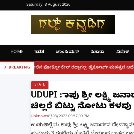
Saturday, 8 August 2026
HOME
ಭಾರತ
ಚಾಂಪಿಯನ್
ಸಿತಾರಾ
ವಿದೇಶ
|
 ಪೋಕ್ಸೋ ಕೇಸ್ ರದ್ದಾಗಲ್ಲ: ಹೈಕೋರ್ಟ್ ಮಹತ್ವದ ಆದೇಶ
ಫೋನ್ 
BREAKING
STATE
UDUPI : ಕಾಪು ಶ್ರೀ ಲಕ್ಷ್ಮಿ ಜನಾ
ಚಿಲ್ಲರೆ ಬಿಟ್ಟು ನೋಟು ಕಳವು
Unknown
8/08/2022 09:57:00 PM
ಉಡುಪಿ ಜಿಲ್ಲೆಯ ಕಾಪು ಶ್ರೀ ಲಕ್ಷ್ಮಿ ಜನಾರ್ಧನ ದೇವಸ್ಥಾನಕ್
ಸುಮಾರು 3 ಗಂಟೆಯ ಹೊತ್ತಿಗೆ ದೇಗುಲದ ಉತ್ತರ ಭಾಗ