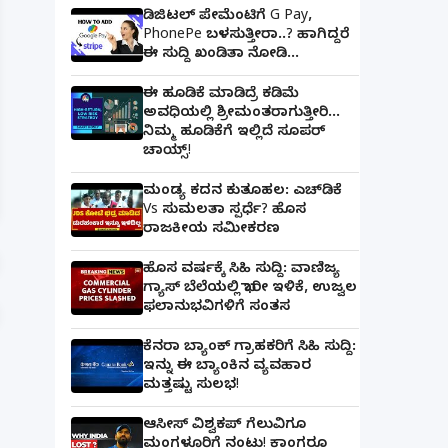
ಡಿಜಿಟಲ್ ಪೇಮೆಂಟಿಗೆ G Pay,
PhonePe ಬಳಸುತ್ತೀರಾ..? ಹಾಗಿದ್ದರೆ
ಈ ಸುದ್ದಿ ಖಂಡಿತಾ ನೋಡಿ...
ಈ ಹೂಡಿಕೆ ಮಾಡಿದ್ರೆ ಕಡಿಮೆ
ಅವಧಿಯಲ್ಲಿ ಶ್ರೀಮಂತರಾಗುತ್ತೀರಿ...
ನಿಮ್ಮ ಹೂಡಿಕೆಗೆ ಇಲ್ಲಿದೆ ಸೂಪರ್
ಚಾಯ್ಸ್‌!
ಪತ್ನಿಗೆ ಕೈಕೊಟ್ಟ ಭೂಪ ಅತ್ತೆಯನ್ನು ವಿವಾಹವಾದ Marriag
ಮಂಡ್ಯ ಕದನ ಕುತೂಹಲ: ಎಚ್‌ಡಿಕೆ
Vs ಸುಮಲತಾ ಸ್ಪರ್ಧೆ? ಹೊಸ
ರಾಜಕೀಯ ಸಮೀಕರಣ
ಹೊಸ ವರ್ಷಕ್ಕೆ ಸಿಹಿ ಸುದ್ದಿ: ವಾಣಿಜ್ಯ
ಗ್ಯಾಸ್‌ ಬೆಲೆಯಲ್ಲಿ ಭಾರೀ ಇಳಿಕೆ, ಉಜ್ವಲ
ಫಲಾನುಭವಿಗಳಿಗೆ ಸಂತಸ
ಕೆನರಾ ಬ್ಯಾಂಕ್‌ ಗ್ರಾಹಕರಿಗೆ ಸಿಹಿ ಸುದ್ದಿ:
ಇನ್ನು ಈ ಬ್ಯಾಂಕಿನ ವ್ಯವಹಾರ
ಮತ್ತಷ್ಟು ಸುಲಭ!
ಆಸೀಸ್ ವಿಶ್ವಕಪ್ ಗೆಲುವಿಗೂ
ಮಂಗಳೂರಿಗೆ ನಂಟು! ಕಾಂಗರೂ