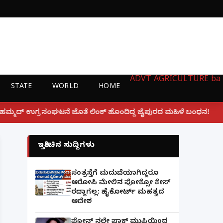
ADVT
AGRICULTURE
ba
STATE
WORLD
HOME
|
ೊತೆ ಲಿಂಕ್ ಹೊಂದಿದ್ದ ಜೈಪುರದ ಮಹಿಳೆ ಬಂಧನ!
ಲಕ್ನೋ ಗೇಮಿ
ಇತ್ತೀಚಿನ ಸುದ್ದಿಗಳು
ಸಂತ್ರಸ್ತೆಗೆ ಮದುವೆಯಾಗಿದ್ದರೂ
ಆರೋಪಿ ಮೇಲಿನ ಪೋಕ್ಸೋ ಕೇಸ್
ರದ್ದಾಗಲ್ಲ: ಹೈಕೋರ್ಟ್ ಮಹತ್ವದ
ಆದೇಶ
ಫೋನ್ ನಲ್ಲೇ ಪಾಕ್ ಮುಫ್ತಿಯಿಂದ