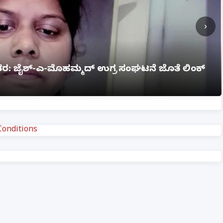
›
ಗ್ನಿ ಅವಘಡ: 12 ಮಂದಿ ಸಜೀವ ದಹನ, ಹಲವರಿಗೆ ಗಂಭೀರ
onditions