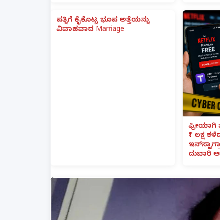
ಪತ್ನಿಗೆ ಕೈಕೊಟ್ಟ ಭೂಪ ಅತ್ತೆಯನ್ನು
ವಿವಾಹವಾದ Marriage
ಫ್ರೀಯಾಗಿ 
₹1 ಲಕ್ಷ ಕಳ
ಇನ್‌ಸ್ಟಾಗ್ರ
ದುಬಾರಿ ಆ