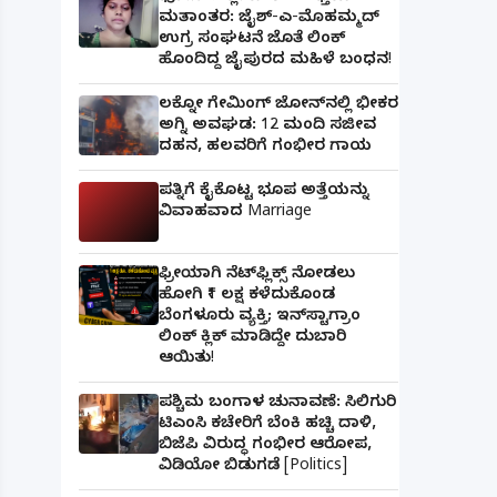
ಮತಾಂತರ: ಜೈಶ್-ಎ-ಮೊಹಮ್ಮದ್
ಉಗ್ರ ಸಂಘಟನೆ ಜೊತೆ ಲಿಂಕ್
ಹೊಂದಿದ್ದ ಜೈಪುರದ ಮಹಿಳೆ ಬಂಧನ!
ಲಕ್ನೋ ಗೇಮಿಂಗ್ ಜೋನ್‌ನಲ್ಲಿ ಭೀಕರ
ಅಗ್ನಿ ಅವಘಡ: 12 ಮಂದಿ ಸಜೀವ
ದಹನ, ಹಲವರಿಗೆ ಗಂಭೀರ ಗಾಯ
ಪತ್ನಿಗೆ ಕೈಕೊಟ್ಟ ಭೂಪ ಅತ್ತೆಯನ್ನು
ವಿವಾಹವಾದ Marriage
ಫ್ರೀಯಾಗಿ ನೆಟ್‌ಫ್ಲಿಕ್ಸ್ ನೋಡಲು
ಹೋಗಿ ₹1 ಲಕ್ಷ ಕಳೆದುಕೊಂಡ
ಬೆಂಗಳೂರು ವ್ಯಕ್ತಿ; ಇನ್‌ಸ್ಟಾಗ್ರಾಂ
ಲಿಂಕ್ ಕ್ಲಿಕ್ ಮಾಡಿದ್ದೇ ದುಬಾರಿ
ಆಯಿತು!
ಪಶ್ಚಿಮ ಬಂಗಾಳ ಚುನಾವಣೆ: ಸಿಲಿಗುರಿ
ಟಿಎಂಸಿ ಕಚೇರಿಗೆ ಬೆಂಕಿ ಹಚ್ಚಿ ದಾಳಿ,
ಬಿಜೆಪಿ ವಿರುದ್ಧ ಗಂಭೀರ ಆರೋಪ,
ವಿಡಿಯೋ ಬಿಡುಗಡೆ [Politics]