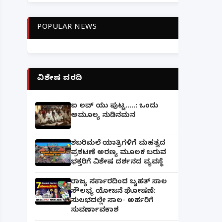
POPULAR NEWS
ವಿಶೇಷ ವರದಿ
ಐ ಲವ್ ಯು ಪುಟ್ಟ.....: ಒಂದು
ಅಮೂಲ್ಯ ನುಡಿನಮನ
ಶಬರಿಮಲೆ ಯಾತ್ರಿಗಳಿಗೆ ಮಹತ್ವದ
ಪ್ರಕಟಣೆ ಅರಣ್ಯ ಮೂಲಕ ಬರುವ
ಭಕ್ತರಿಗೆ ವಿಶೇಷ ದರ್ಶನದ ವ್ಯವಸ್ಥೆ
ರಾಜ್ಯ ಸರ್ಕಾರದಿಂದ ಬೃಹತ್ ಸಾಲ
ಸೌಲಭ್ಯ ಯೋಜನೆ ಘೋಷಣೆ:
ಸುಲಭದಲ್ಲೇ ಸಾಲ- ಅರ್ಹರಿಗೆ
ಸುವರ್ಣಾವಕಾಶ