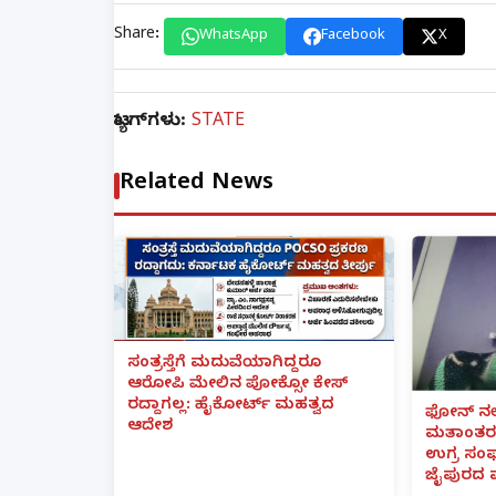
Share:
WhatsApp
Facebook
X
ಟ್ಯಾಗ್‌ಗಳು:
STATE
Related News
ಸಂತ್ರಸ್ತೆಗೆ ಮದುವೆಯಾಗಿದ್ದರೂ
ಆರೋಪಿ ಮೇಲಿನ ಪೋಕ್ಸೋ ಕೇಸ್
ರದ್ದಾಗಲ್ಲ: ಹೈಕೋರ್ಟ್ ಮಹತ್ವದ
ಫೋನ್ ನಲ್
ಆದೇಶ
ಮತಾಂತರ:
ಉಗ್ರ ಸಂಘ
ಜೈಪುರದ 