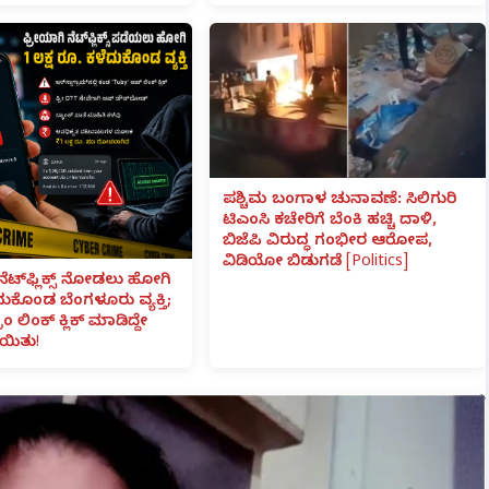
ಪಶ್ಚಿಮ ಬಂಗಾಳ ಚುನಾವಣೆ: ಸಿಲಿಗುರಿ
ಟಿಎಂಸಿ ಕಚೇರಿಗೆ ಬೆಂಕಿ ಹಚ್ಚಿ ದಾಳಿ,
ಬಿಜೆಪಿ ವಿರುದ್ಧ ಗಂಭೀರ ಆರೋಪ,
ವಿಡಿಯೋ ಬಿಡುಗಡೆ [Politics]
ನೆಟ್‌ಫ್ಲಿಕ್ಸ್ ನೋಡಲು ಹೋಗಿ
ೆದುಕೊಂಡ ಬೆಂಗಳೂರು ವ್ಯಕ್ತಿ;
ಾಂ ಲಿಂಕ್ ಕ್ಲಿಕ್ ಮಾಡಿದ್ದೇ
ಯಿತು!