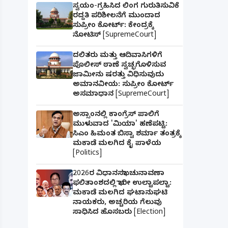
ಸ್ವಯಂ-ಗ್ರಹಿಸಿದ ಲಿಂಗ ಗುರುತಿಸುವಿಕೆ
ರದ್ದತಿ ಪರಿಶೀಲನೆಗೆ ಮುಂದಾದ
ಸುಪ್ರೀಂ ಕೋರ್ಟ್: ಕೇಂದ್ರಕ್ಕೆ
ನೋಟಿಸ್ [SupremeCourt]
ದಲಿತರು ಮತ್ತು ಆದಿವಾಸಿಗಳಿಗೆ
ಪೊಲೀಸ್ ಠಾಣೆ ಸ್ವಚ್ಛಗೊಳಿಸುವ
ಜಾಮೀನು ಷರತ್ತು ವಿಧಿಸುವುದು
ಅಮಾನವೀಯ: ಸುಪ್ರೀಂ ಕೋರ್ಟ್
ಅಸಮಾಧಾನ [SupremeCourt]
ಅಸ್ಸಾಂನಲ್ಲಿ ಕಾಂಗ್ರೆಸ್ ಪಾಲಿಗೆ
ಮುಳುವಾದ 'ಮಿಯಾ' ಹಣೆಪಟ್ಟಿ:
ಸಿಎಂ ಹಿಮಂತ ಬಿಸ್ವಾ ಶರ್ಮಾ ತಂತ್ರಕ್ಕೆ
ಮಕಾಡೆ ಮಲಗಿದ ಕೈ ಪಾಳೆಯ
[Politics]
2026ರ ವಿಧಾನಸಭಾ ಚುನಾವಣಾ
ಫಲಿತಾಂಶದಲ್ಲಿ ಭಾರೀ ಉಲ್ಟಾಪಲ್ಟಾ:
ಮಕಾಡೆ ಮಲಗಿದ ಘಟಾನುಘಟಿ
ನಾಯಕರು, ಅಚ್ಚರಿಯ ಗೆಲುವು
ಸಾಧಿಸಿದ ಹೊಸಬರು [Election]