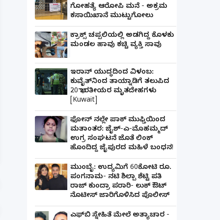
ಗೋಹತ್ಯೆ ಆರೋಪಿ ಮನೆ - ಅಕ್ರಮ
ಕಸಾಯಿಖಾನೆ ಮುಟ್ಟುಗೋಲು
ಕ್ರಾಕ್ಸ್ ಚಪ್ಪಲಿಯಲ್ಲಿ ಅಡಗಿದ್ದ ಕೊಳಕು
ಮಂಡಲ ಹಾವು ಕಚ್ಚಿ ವ್ಯಕ್ತಿ ಸಾವು
ಇರಾನ್ ಯುದ್ಧದಿಂದ ವಿಳಂಬ:
ಕುವೈತ್‌ನಿಂದ ತಾಯ್ನಾಡಿಗೆ ತಲುಪಿದ
20 ಭಾರತೀಯರ ಮೃತದೇಹಗಳು
[Kuwait]
ಫೋನ್ ನಲ್ಲೇ ಪಾಕ್ ಮುಫ್ತಿಯಿಂದ
ಮತಾಂತರ: ಜೈಶ್-ಎ-ಮೊಹಮ್ಮದ್
ಪತ್ನಿಗೆ ಕೈಕೊಟ್ಟ ಭೂಪ ಅತ್ತೆಯನ್ನು ವಿವಾಹವಾದ Marriag
ಉಗ್ರ ಸಂಘಟನೆ ಜೊತೆ ಲಿಂಕ್
ಹೊಂದಿದ್ದ ಜೈಪುರದ ಮಹಿಳೆ ಬಂಧನ!
ಮುಂಬೈ: ಉದ್ಯಮಿಗೆ 60ಕೋಟಿ ರೂ.
ಪಂಗನಾಮ- ನಟಿ ಶಿಲ್ಪಾ ಶೆಟ್ಟಿ ಪತಿ
ರಾಜ್ ಕುಂದ್ರಾ ಪರಾರಿ- ಲುಕ್ ಔಟ್
ನೊಟೀಸ್ ಜಾರಿಗೊಳಿಸಿದ ಪೊಲೀಸ್
ಎಫ್‌ಬಿ ಸ್ನೇಹಿತೆ ಮೇಲೆ ಅತ್ಯಾಚಾರ -