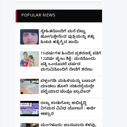
POPULAR NEWS
ಸ್ನೇಹಿತನೊಂದಿಗೆ ಮನೆ ಬಿಟ್ಟು
ಹೋಗುತ್ತೇನೆಂದ ಪುತ್ರಿಯನ್ನು ಕತ್ತು
ಹಿಚುಕಿ ಹತ್ಯೆಗೈದ ತಾಯಿ
16ವರ್ಷಗಳ ಹಿಂದಿನ ಪ್ರಕರಣಕ್ಕೆ ಪತಿಗೆ
12ವರ್ಷ ಜೈಲು ಶಿಕ್ಷೆ- ಮನನೊಂದು
ಪತ್ನಿ ಒಂದೂವರೆ ವರ್ಷದ
ಮಗುವಿನೊಂದಿಗೆ ನೇಣಿಗೆ ಶರಣು
ಬೆಳ್ತಂಗಡಿ: ಮಹಿಳೆಯನ್ನು ಬಚಾವ್
ಮಾಡಲು ಹೋಗಿ ನಡುರಸ್ತೆಯಲ್ಲೇ
ಪಲ್ಟಿಯಾದ ಟೆಂಪೊ ಟ್ರಾವೆಲರ್
ರಾಜ್ಯ ಕಾಡುಗೊಲ್ಲ ಅಭಿವೃದ್ಧಿ
ನಿಗಮದ ವಿವಿಧ ಯೋಜನೆ : ಅರ್ಜಿ
ಆಹ್ವಾನ
ಮಂಗಳೂರು: ಜಾನುವಾರು ಕಳವು,