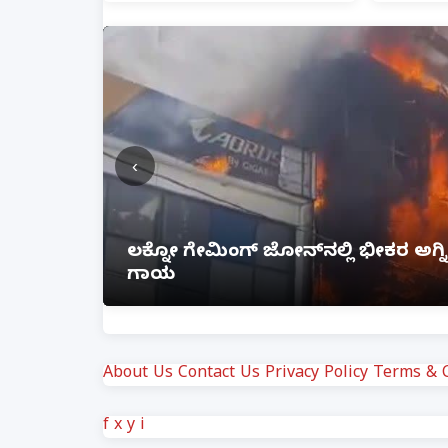
‹
ೆ ಲಿಂಕ್
ಲಕ್ನೋ ಗೇಮಿಂಗ್ ಜೋನ್‌ನಲ್ಲಿ ಭೀಕರ ಅ
ಗಾಯ
About Us
Contact Us
Privacy Policy
Terms & C
f
x
y
i