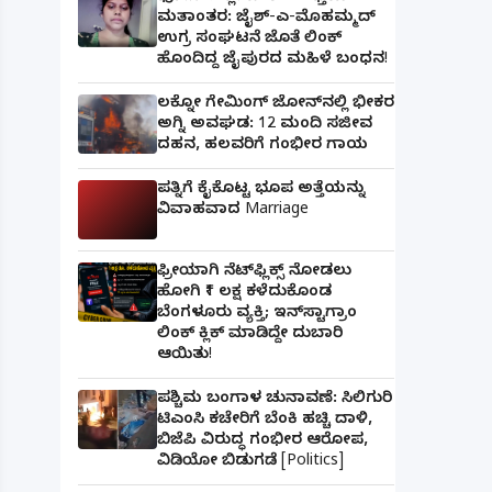
ಮತಾಂತರ: ಜೈಶ್-ಎ-ಮೊಹಮ್ಮದ್
ಉಗ್ರ ಸಂಘಟನೆ ಜೊತೆ ಲಿಂಕ್
ಹೊಂದಿದ್ದ ಜೈಪುರದ ಮಹಿಳೆ ಬಂಧನ!
ಲಕ್ನೋ ಗೇಮಿಂಗ್ ಜೋನ್‌ನಲ್ಲಿ ಭೀಕರ
ಅಗ್ನಿ ಅವಘಡ: 12 ಮಂದಿ ಸಜೀವ
ದಹನ, ಹಲವರಿಗೆ ಗಂಭೀರ ಗಾಯ
ಪತ್ನಿಗೆ ಕೈಕೊಟ್ಟ ಭೂಪ ಅತ್ತೆಯನ್ನು
ವಿವಾಹವಾದ Marriage
ಫ್ರೀಯಾಗಿ ನೆಟ್‌ಫ್ಲಿಕ್ಸ್ ನೋಡಲು
ಹೋಗಿ ₹1 ಲಕ್ಷ ಕಳೆದುಕೊಂಡ
ಬೆಂಗಳೂರು ವ್ಯಕ್ತಿ; ಇನ್‌ಸ್ಟಾಗ್ರಾಂ
ಲಿಂಕ್ ಕ್ಲಿಕ್ ಮಾಡಿದ್ದೇ ದುಬಾರಿ
ಆಯಿತು!
ಪಶ್ಚಿಮ ಬಂಗಾಳ ಚುನಾವಣೆ: ಸಿಲಿಗುರಿ
ಟಿಎಂಸಿ ಕಚೇರಿಗೆ ಬೆಂಕಿ ಹಚ್ಚಿ ದಾಳಿ,
ಬಿಜೆಪಿ ವಿರುದ್ಧ ಗಂಭೀರ ಆರೋಪ,
ವಿಡಿಯೋ ಬಿಡುಗಡೆ [Politics]