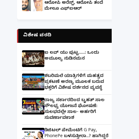
ಆರೋಪಿ ಅರೆಸ್ಟ್, ಆರೋಪಿ ತಂದೆ
ಮೇಲೂ ಎಫ್ಐಆರ್
ವಿಶೇಷ ವರದಿ
ಐ ಲವ್ ಯು ಪುಟ್ಟ.....: ಒಂದು
ಅಮೂಲ್ಯ ನುಡಿನಮನ
ಶಬರಿಮಲೆ ಯಾತ್ರಿಗಳಿಗೆ ಮಹತ್ವದ
ಪ್ರಕಟಣೆ ಅರಣ್ಯ ಮೂಲಕ ಬರುವ
ಭಕ್ತರಿಗೆ ವಿಶೇಷ ದರ್ಶನದ ವ್ಯವಸ್ಥೆ
ರಾಜ್ಯ ಸರ್ಕಾರದಿಂದ ಬೃಹತ್ ಸಾಲ
ಸೌಲಭ್ಯ ಯೋಜನೆ ಘೋಷಣೆ:
ಸುಲಭದಲ್ಲೇ ಸಾಲ- ಅರ್ಹರಿಗೆ
ಸುವರ್ಣಾವಕಾಶ
ಡಿಜಿಟಲ್ ಪೇಮೆಂಟಿಗೆ G Pay,
PhonePe ಬಳಸುತ್ತೀರಾ..? ಹಾಗಿದ್ದರೆ