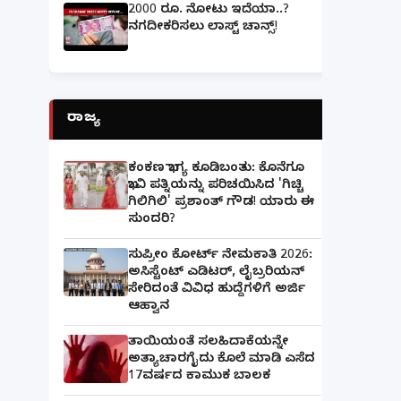
2000 ರೂ. ನೋಟು ಇದೆಯಾ..?
ನಗದೀಕರಿಸಲು ಲಾಸ್ಟ್‌ ಚಾನ್ಸ್‌!
ರಾಜ್ಯ
ಕಂಕಣ ಭಾಗ್ಯ ಕೂಡಿಬಂತು: ಕೊನೆಗೂ
ಭಾವಿ ಪತ್ನಿಯನ್ನು ಪರಿಚಯಿಸಿದ 'ಗಿಚ್ಚಿ
ಗಿಲಿಗಿಲಿ' ಪ್ರಶಾಂತ್ ಗೌಡ! ಯಾರು ಈ
ಸುಂದರಿ?
ಸುಪ್ರೀಂ ಕೋರ್ಟ್ ನೇಮಕಾತಿ 2026:
ಅಸಿಸ್ಟೆಂಟ್ ಎಡಿಟರ್, ಲೈಬ್ರರಿಯನ್
ಸೇರಿದಂತೆ ವಿವಿಧ ಹುದ್ದೆಗಳಿಗೆ ಅರ್ಜಿ
ಆಹ್ವಾನ
ತಾಯಿಯಂತೆ ಸಲಹಿದಾಕೆಯನ್ನೇ
ಅತ್ಯಾಚಾರಗೈದು ಕೊಲೆ ಮಾಡಿ ಎಸೆದ
17ವರ್ಷದ ಕಾಮುಕ ಬಾಲಕ