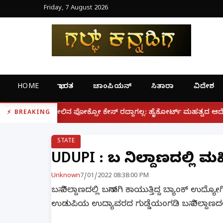
Friday, 7 August 2026
HOME
ಭಾರತ
ಚಾಂಪಿಯನ್
ಸಿತಾರಾ
ವಿದೇಶ
|
ಕ್ಸೋ ಕೇಸ್ ರದ್ದಾಗಲ್ಲ: ಹೈಕೋರ್ಟ್ ಮಹತ್ವದ ಆದೇಶ
ಫೋನ್ ನಲ್
BREAKING
STATE
UDUPI : ಬಸ್ ನಿಲ್ದಾಣದಲ್ಲ
Unknown
7/01/2022 08:38:00 PM
ಬಸ್ ನಿಲ್ದಾಣದಲ್ಲಿ ಬಸ್‌ಗಾಗಿ ಕಾಯುತ್ತಿದ್ದ ಬ್ಯಾಂಕ್
ಉಡುಪಿಯ ಉದ್ಯಾವರದ ಗುಡ್ಡೆಯಂಗಡಿ ಬಸ್ ನಿಲ್ದಾಣದಲ್ಲ