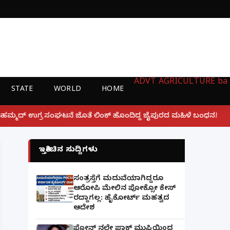
ADVT
AGRICULTURE
ba
STATE
WORLD
HOME
|
 ಲಿಂಕ್ ಹೊಂದಿದ್ದ ಜೈಪುರದ ಮಹಿಳೆ ಬಂಧನ!
ಲಕ್ನೋ ಗೇಮಿಂಗ್
ಇತ್ತೀಚಿನ ಸುದ್ದಿಗಳು
ಸಂತ್ರಸ್ತೆಗೆ ಮದುವೆಯಾಗಿದ್ದರೂ
ಆರೋಪಿ ಮೇಲಿನ ಪೋಕ್ಸೋ ಕೇಸ್
ರದ್ದಾಗಲ್ಲ: ಹೈಕೋರ್ಟ್ ಮಹತ್ವದ
ಆದೇಶ
ಫೋನ್ ನಲ್ಲೇ ಪಾಕ್ ಮುಫ್ತಿಯಿಂದ