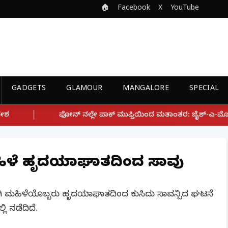
🏠
Facebook
X
YouTube
GADGETS
GLAMOUR
MANGALORE
SPECIAL
ಲೇ ಪಾಕ್ ಮುಫ್ತಿಯಿಂದ ಮತಾಂತರ: ಜೈಶ್-ಎ-ಮೊಹಮ್ಮದ್ ಉಗ್ರ ಸಂಘಟನೆ ಜೊತೆ
ಿ ಮಹಿಳೆ ಹೃದಯಾಘಾತದಿಂದ ಸಾವು
 ಉದ್ಯೋಗಿ ಮಹಿಳೆಯೊಬ್ಬರು ಹೃದಯಾಘಾತದಿಂದ ಕುಸಿದು ಸಾವನ್ಪಿದ ಘಟನೆ
ಿ ನಡೆದಿದೆ.