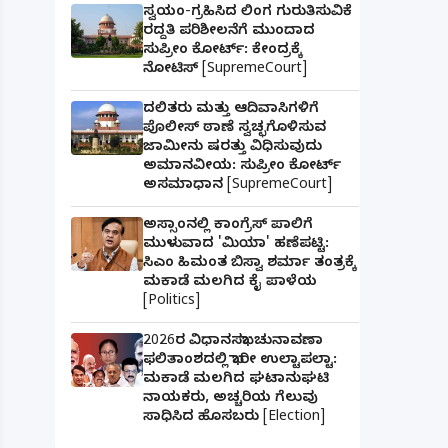
ಸ್ವಯಂ-ಗ್ರಹಿಸಿದ ಲಿಂಗ ಗುರುತಿಸುವಿಕೆ
ರದ್ದತಿ ಪರಿಶೀಲನೆಗೆ ಮುಂದಾದ
ಸುಪ್ರೀಂ ಕೋರ್ಟ್: ಕೇಂದ್ರಕ್ಕೆ
ನೋಟಿಸ್ [SupremeCourt]
ದಲಿತರು ಮತ್ತು ಆದಿವಾಸಿಗಳಿಗೆ
ಪೊಲೀಸ್ ಠಾಣೆ ಸ್ವಚ್ಛಗೊಳಿಸುವ
ಜಾಮೀನು ಷರತ್ತು ವಿಧಿಸುವುದು
ಅಮಾನವೀಯ: ಸುಪ್ರೀಂ ಕೋರ್ಟ್
ಅಸಮಾಧಾನ [SupremeCourt]
ಅಸ್ಸಾಂನಲ್ಲಿ ಕಾಂಗ್ರೆಸ್ ಪಾಲಿಗೆ
ಮುಳುವಾದ 'ಮಿಯಾ' ಹಣೆಪಟ್ಟಿ:
ಸಿಎಂ ಹಿಮಂತ ಬಿಸ್ವಾ ಶರ್ಮಾ ತಂತ್ರಕ್ಕೆ
ಮಕಾಡೆ ಮಲಗಿದ ಕೈ ಪಾಳೆಯ
[Politics]
2026ರ ವಿಧಾನಸಭಾ ಚುನಾವಣಾ
ಫಲಿತಾಂಶದಲ್ಲಿ ಭಾರೀ ಉಲ್ಟಾಪಲ್ಟಾ:
ಮಕಾಡೆ ಮಲಗಿದ ಘಟಾನುಘಟಿ
ನಾಯಕರು, ಅಚ್ಚರಿಯ ಗೆಲುವು
ಸಾಧಿಸಿದ ಹೊಸಬರು [Election]