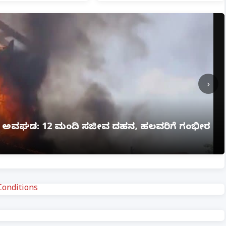
›
ಗ್ನಿ ಅವಘಡ: 12 ಮಂದಿ ಸಜೀವ ದಹನ, ಹಲವರಿಗೆ ಗಂಭೀರ
onditions