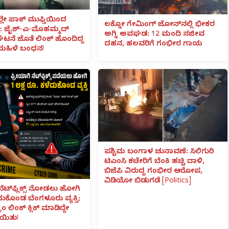
ಲೇ ಪಾಕ್ ಮುಫ್ತಿಯಿಂದ
ಲಕ್ನೋ ಗೇಮಿಂಗ್ ಜೋನ್‌ನಲ್ಲಿ ಭೀಕರ
 ಜೈಶ್-ಎ-ಮೊಹಮ್ಮದ್
ಅಗ್ನಿ ಅವಘಡ: 12 ಮಂದಿ ಸಜೀವ
ಟನೆ ಜೊತೆ ಲಿಂಕ್ ಹೊಂದಿದ್ದ
ದಹನ, ಹಲವರಿಗೆ ಗಂಭೀರ ಗಾಯ
ಮಹಿಳೆ ಬಂಧನ!
ಪಶ್ಚಿಮ ಬಂಗಾಳ ಚುನಾವಣೆ: ಸಿಲಿಗುರಿ
ಟಿಎಂಸಿ ಕಚೇರಿಗೆ ಬೆಂಕಿ ಹಚ್ಚಿ ದಾಳಿ,
ಬಿಜೆಪಿ ವಿರುದ್ಧ ಗಂಭೀರ ಆರೋಪ,
ವಿಡಿಯೋ ಬಿಡುಗಡೆ [Politics]
ನೆಟ್‌ಫ್ಲಿಕ್ಸ್ ನೋಡಲು ಹೋಗಿ
ೆದುಕೊಂಡ ಬೆಂಗಳೂರು ವ್ಯಕ್ತಿ;
ಾಂ ಲಿಂಕ್ ಕ್ಲಿಕ್ ಮಾಡಿದ್ದೇ
ಯಿತು!