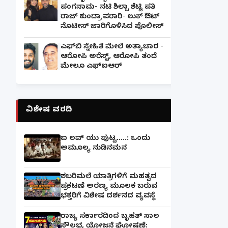
ಪಂಗನಾಮ- ನಟಿ ಶಿಲ್ಪಾ ಶೆಟ್ಟಿ ಪತಿ
ರಾಜ್ ಕುಂದ್ರಾ ಪರಾರಿ- ಲುಕ್ ಔಟ್
ನೊಟೀಸ್ ಜಾರಿಗೊಳಿಸಿದ ಪೊಲೀಸ್
ಎಫ್‌ಬಿ ಸ್ನೇಹಿತೆ ಮೇಲೆ ಅತ್ಯಾಚಾರ -
ಆರೋಪಿ ಅರೆಸ್ಟ್, ಆರೋಪಿ ತಂದೆ
ಮೇಲೂ ಎಫ್ಐಆರ್
ವಿಶೇಷ ವರದಿ
ಐ ಲವ್ ಯು ಪುಟ್ಟ.....: ಒಂದು
ಅಮೂಲ್ಯ ನುಡಿನಮನ
ಶಬರಿಮಲೆ ಯಾತ್ರಿಗಳಿಗೆ ಮಹತ್ವದ
ಪ್ರಕಟಣೆ ಅರಣ್ಯ ಮೂಲಕ ಬರುವ
ಭಕ್ತರಿಗೆ ವಿಶೇಷ ದರ್ಶನದ ವ್ಯವಸ್ಥೆ
ರಾಜ್ಯ ಸರ್ಕಾರದಿಂದ ಬೃಹತ್ ಸಾಲ
ಸೌಲಭ್ಯ ಯೋಜನೆ ಘೋಷಣೆ: