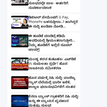
ಸುಲಭದಲ್ಲೇ ಸಾಲ- ಅರ್ಹರಿಗೆ
ಸುವರ್ಣಾವಕಾಶ
ಡಿಜಿಟಲ್ ಪೇಮೆಂಟಿಗೆ G Pay,
PhonePe ಬಳಸುತ್ತೀರಾ..? ಹಾಗಿದ್ದರೆ
ಈ ಸುದ್ದಿ ಖಂಡಿತಾ ನೋಡಿ...
ಈ ಹೂಡಿಕೆ ಮಾಡಿದ್ರೆ ಕಡಿಮೆ
ಅವಧಿಯಲ್ಲಿ ಶ್ರೀಮಂತರಾಗುತ್ತೀರಿ...
ನಿಮ್ಮ ಹೂಡಿಕೆಗೆ ಇಲ್ಲಿದೆ ಸೂಪರ್
ಚಾಯ್ಸ್‌!
ಮಂಡ್ಯ ಕದನ ಕುತೂಹಲ: ಎಚ್‌ಡಿಕೆ
Vs ಸುಮಲತಾ ಸ್ಪರ್ಧೆ? ಹೊಸ
ರಾಜಕೀಯ ಸಮೀಕರಣ
ಹೊಸ ವರ್ಷಕ್ಕೆ ಸಿಹಿ ಸುದ್ದಿ: ವಾಣಿಜ್ಯ
ಗ್ಯಾಸ್‌ ಬೆಲೆಯಲ್ಲಿ ಭಾರೀ ಇಳಿಕೆ,
ಉಜ್ವಲ ಫಲಾನುಭವಿಗಳಿಗೆ ಸಂತಸ
ಕೆನರಾ ಬ್ಯಾಂಕ್‌ ಗ್ರಾಹಕರಿಗೆ ಸಿಹಿ ಸುದ್ದಿ:
ಇನ್ನು ಈ ಬ್ಯಾಂಕಿನ ವ್ಯವಹಾರ
ಮತ್ತಷ್ಟು ಸುಲಭ!