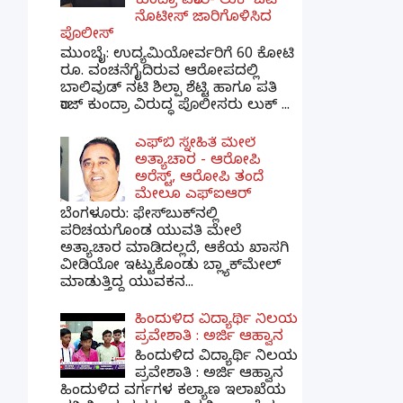
ಕುಂದ್ರಾ ಪರಾರಿ- ಲುಕ್ ಔಟ್
ನೊಟೀಸ್ ಜಾರಿಗೊಳಿಸಿದ
ಪೊಲೀಸ್
ಮುಂಬೈ: ಉದ್ಯಮಿಯೋರ್ವರಿಗೆ 60 ಕೋಟಿ
ರೂ. ವಂಚನೆಗೈದಿರುವ ಆರೋಪದಲ್ಲಿ
ಬಾಲಿವುಡ್ ನಟಿ ಶಿಲ್ಪಾ ಶೆಟ್ಟಿ ಹಾಗೂ ಪತಿ
ರಾಜ್ ಕುಂದ್ರಾ ವಿರುದ್ಧ ಪೊಲೀಸರು ಲುಕ್ ...
ಎಫ್‌ಬಿ ಸ್ನೇಹಿತೆ ಮೇಲೆ
ಅತ್ಯಾಚಾರ - ಆರೋಪಿ
ಅರೆಸ್ಟ್, ಆರೋಪಿ ತಂದೆ
ಮೇಲೂ ಎಫ್ಐಆರ್
ಬೆಂಗಳೂರು: ಫೇಸ್‌ಬುಕ್‌ನಲ್ಲಿ
ಪರಿಚಯಗೊಂಡ ಯುವತಿ ಮೇಲೆ
ಅತ್ಯಾಚಾರ ಮಾಡಿದಲ್ಲದೆ, ಆಕೆಯ ಖಾಸಗಿ
ವೀಡಿಯೋ ಇಟ್ಟುಕೊಂಡು ಬ್ಲ್ಯಾಕ್‌ಮೇಲ್
ಮಾಡುತ್ತಿದ್ದ ಯುವಕನ...
ಹಿಂದುಳಿದ ವಿದ್ಯಾರ್ಥಿ ನಿಲಯ
ಪ್ರವೇಶಾತಿ : ಅರ್ಜಿ ಆಹ್ವಾನ
ಹಿಂದುಳಿದ ವಿದ್ಯಾರ್ಥಿ ನಿಲಯ
ಪ್ರವೇಶಾತಿ : ಅರ್ಜಿ ಆಹ್ವಾನ
ಹಿಂದುಳಿದ ವರ್ಗಗಳ ಕಲ್ಯಾಣ ಇಲಾಖೆಯ