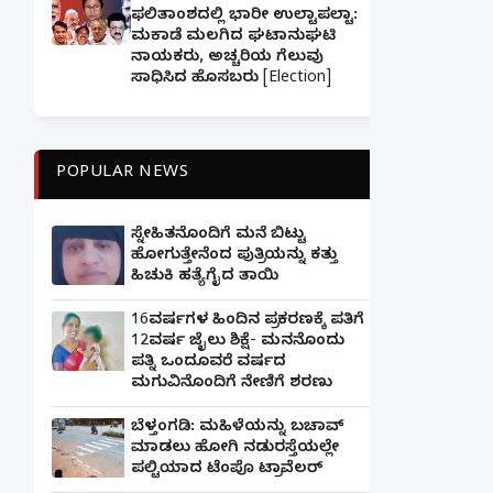
ಫಲಿತಾಂಶದಲ್ಲಿ ಭಾರೀ ಉಲ್ಟಾಪಲ್ಟಾ:
ಮಕಾಡೆ ಮಲಗಿದ ಘಟಾನುಘಟಿ
ನಾಯಕರು, ಅಚ್ಚರಿಯ ಗೆಲುವು
ಸಾಧಿಸಿದ ಹೊಸಬರು [Election]
POPULAR NEWS
ಸ್ನೇಹಿತನೊಂದಿಗೆ ಮನೆ ಬಿಟ್ಟು
ಹೋಗುತ್ತೇನೆಂದ ಪುತ್ರಿಯನ್ನು ಕತ್ತು
ಹಿಚುಕಿ ಹತ್ಯೆಗೈದ ತಾಯಿ
16ವರ್ಷಗಳ ಹಿಂದಿನ ಪ್ರಕರಣಕ್ಕೆ ಪತಿಗೆ
12ವರ್ಷ ಜೈಲು ಶಿಕ್ಷೆ- ಮನನೊಂದು
ಪತ್ನಿ ಒಂದೂವರೆ ವರ್ಷದ
ಮಗುವಿನೊಂದಿಗೆ ನೇಣಿಗೆ ಶರಣು
ಬೆಳ್ತಂಗಡಿ: ಮಹಿಳೆಯನ್ನು ಬಚಾವ್
ಮಾಡಲು ಹೋಗಿ ನಡುರಸ್ತೆಯಲ್ಲೇ
ಪಲ್ಟಿಯಾದ ಟೆಂಪೊ ಟ್ರಾವೆಲರ್