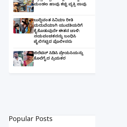
ಮಂಡಲ ಹಾವು ಕಚ್ಚಿ ವ್ಯಕ್ತಿ ಸಾವು
ಬುದ್ಧಿವಂತ ಸಿನಿಮಾ ರೀತಿ
ಮದುವೆಯಾಗಿ ಯುವತಿಯರಿಗೆ
ಕೈಕೊಡುವುದೇ ಈತನ ಚಾಳಿ:
ನಯವಂಚಕನನ್ನು ಬಂಧಿಸಿ
ಜೈಲಿಗಟ್ಟಿದ ಪೊಲೀಸರು
ಜಿಲೆಟಿನ್ ಸಿಡಿಸಿ ಪ್ರೇಯಸಿಯನ್ನು
ಕೊಲೆಗೈದ ಪ್ರಿಯಕರ
Popular Posts