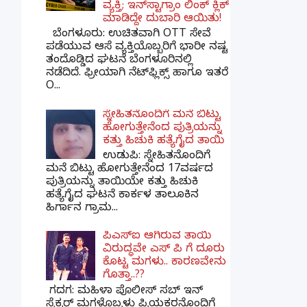
ವ್ಯಕ್ತಿ; ಇನ್‌ಸ್ಟಾಗ್ರಾಂ ಲಿಂಕ್ ಕ್ಲಿಕ್
ಮಾಡಿದ್ದೇ ದುಬಾರಿ ಆಯಿತು!
ಬೆಂಗಳೂರು: ಉಚಿತವಾಗಿ OTT ಸೇವೆ
ಪಡೆಯುವ ಆಸೆ ವ್ಯಕ್ತಿಯೊಬ್ಬರಿಗೆ ಭಾರೀ ನಷ್ಟ
ತಂದೊಡ್ಡಿದ ಘಟನೆ ಬೆಂಗಳೂರಿನಲ್ಲಿ
ನಡೆದಿದೆ. ಫ್ರೀಯಾಗಿ ನೆಟ್‌ಫ್ಲಿಕ್ಸ್ ಹಾಗೂ ಇತರೆ
O...
ಸ್ನೇಹಿತನೊಂದಿಗೆ ಮನೆ ಬಿಟ್ಟು
ಹೋಗುತ್ತೇನೆಂದ ಪುತ್ರಿಯನ್ನು
ಕತ್ತು ಹಿಚುಕಿ ಹತ್ಯೆಗೈದ ತಾಯಿ
ಉಡುಪಿ: ಸ್ನೇಹಿತನೊಂದಿಗೆ
ಮನೆ ಬಿಟ್ಟು ಹೋಗುತ್ತೇನೆಂದ 17ವರ್ಷದ
ಪುತ್ರಿಯನ್ನು ತಾಯಿಯೇ ಕತ್ತು ಹಿಚುಕಿ
ಹತ್ಯೆಗೈದ ಘಟನೆ ಕಾರ್ಕಳ ತಾಲೂಕಿನ
ಹಿರ್ಗಾನ ಗ್ರಾಮ...
ಪಿಎಸ್​ಐ ಆಗಿರುವ ತಾಯಿ
ವಿರುದ್ಧವೇ ಎಸ್ ಪಿ ಗೆ ದೂರು
ಕೊಟ್ಟ ಮಗಳು.. ಕಾರಣವೇನು
ಗೊತ್ತಾ..??
ಗದಗ​: ಮಹಿಳಾ ಪೊಲೀಸ್​ ಸಬ್ ​ಇನ್​
ಸ್ಪೆಕ್ಟರ್​ ಮಗಳೊಬ್ಬಳು ಪ್ರಿಯಕರನೊಂದಿಗೆ