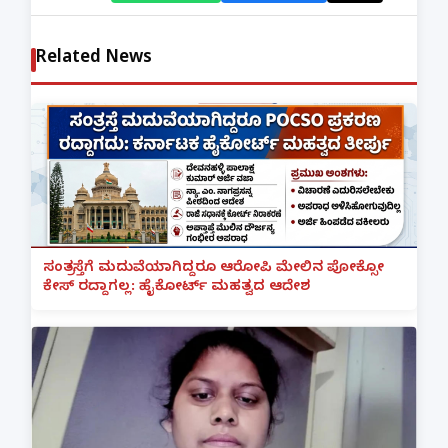
Related News
ಸಂತ್ರಸ್ತೆಗೆ ಮದುವೆಯಾಗಿದ್ದರೂ ಆರೋಪಿ ಮೇಲಿನ ಪೋಕ್ಸೋ
ಕೇಸ್ ರದ್ದಾಗಲ್ಲ: ಹೈಕೋರ್ಟ್ ಮಹತ್ವದ ಆದೇಶ