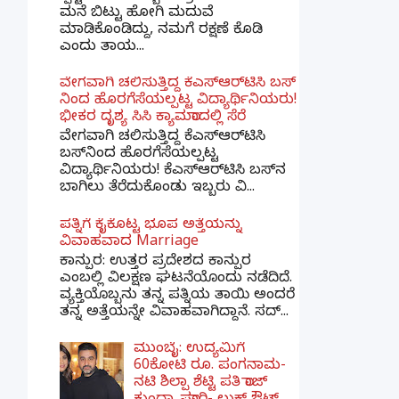
ಮನೆ ಬಿಟ್ಟು ಹೋಗಿ ಮದುವೆ
ಮಾಡಿಕೊಂಡಿದ್ದು, ನಮಗೆ ರಕ್ಷಣೆ ಕೊಡಿ
ಎಂದು ತಾಯ...
ವೇಗವಾಗಿ ಚಲಿಸುತ್ತಿದ್ದ ಕೆಎಸ್​ಆರ್​ಟಿಸಿ ಬಸ್​
ನಿಂದ ಹೊರಗೆಸೆಯಲ್ಪಟ್ಟ ವಿದ್ಯಾರ್ಥಿನಿಯರು!
ಭೀಕರ ದೃಶ್ಯ ಸಿಸಿ ಕ್ಯಾಮರಾದಲ್ಲಿ ಸೆರೆ
ವೇಗವಾಗಿ ಚಲಿಸುತ್ತಿದ್ದ ಕೆಎಸ್‌ಆರ್‌ಟಿಸಿ
ಬಸ್‌ನಿಂದ ಹೊರಗೆಸೆಯಲ್ಪಟ್ಟ
ವಿದ್ಯಾರ್ಥಿನಿಯರು! ಕೆಎಸ್‌ಆರ್‌ಟಿಸಿ ಬಸ್‌ನ
ಬಾಗಿಲು ತೆರೆದುಕೊಂಡು ಇಬ್ಬರು ವಿ...
ಪತ್ನಿಗೆ ಕೈಕೊಟ್ಟ ಭೂಪ ಅತ್ತೆಯನ್ನು
ವಿವಾಹವಾದ Marriage
ಕಾನ್ಪುರ: ಉತ್ತರ ಪ್ರದೇಶದ ಕಾನ್ಪುರ
ಎಂಬಲ್ಲಿ ವಿಲಕ್ಷಣ ಘಟನೆಯೊಂದು ನಡೆದಿದೆ.
ವ್ಯಕ್ತಿಯೊಬ್ಬನು ತನ್ನ ಪತ್ನಿಯ ತಾಯಿ ಅಂದರೆ
ತನ್ನ ಅತ್ತೆಯನ್ನೇ ವಿವಾಹವಾಗಿದ್ದಾನೆ. ಸದ್...
ಮುಂಬೈ: ಉದ್ಯಮಿಗೆ
60ಕೋಟಿ ರೂ. ಪಂಗನಾಮ-
ನಟಿ ಶಿಲ್ಪಾ ಶೆಟ್ಟಿ ಪತಿ ರಾಜ್