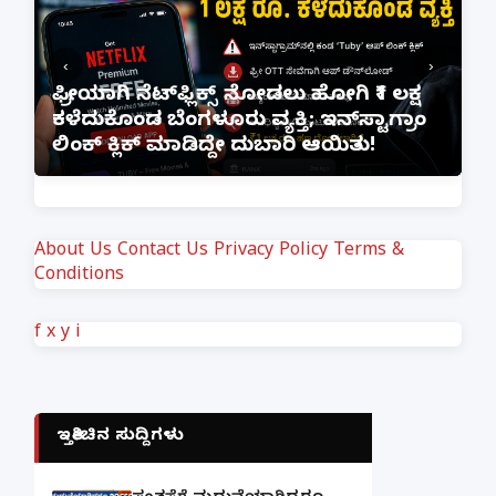
‹
›
ಫ್ರೀಯಾಗಿ ನೆಟ್‌ಫ್ಲಿಕ್ಸ್ ನೋ
ಭೂಪ ಅತ್ತೆಯನ್ನು ವಿವಾಹವಾದ
ಕಳೆದುಕೊಂಡ ಬೆಂಗಳೂರು ವ್ಯಕ್ತ
ಲಿಂಕ್ ಕ್ಲಿಕ್ ಮಾಡಿದ್ದೇ ದು
About Us
Contact Us
Privacy Policy
Terms &
Conditions
f
x
y
i
ಇತ್ತೀಚಿನ ಸುದ್ದಿಗಳು