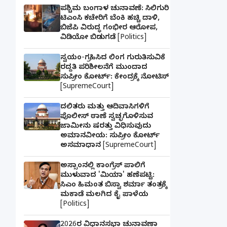
ಪಶ್ಚಿಮ ಬಂಗಾಳ ಚುನಾವಣೆ: ಸಿಲಿಗುರಿ
ಟಿಎಂಸಿ ಕಚೇರಿಗೆ ಬೆಂಕಿ ಹಚ್ಚಿ ದಾಳಿ,
ಬಿಜೆಪಿ ವಿರುದ್ಧ ಗಂಭೀರ ಆರೋಪ,
ವಿಡಿಯೋ ಬಿಡುಗಡೆ [Politics]
ಸ್ವಯಂ-ಗ್ರಹಿಸಿದ ಲಿಂಗ ಗುರುತಿಸುವಿಕೆ
ರದ್ದತಿ ಪರಿಶೀಲನೆಗೆ ಮುಂದಾದ
ಸುಪ್ರೀಂ ಕೋರ್ಟ್: ಕೇಂದ್ರಕ್ಕೆ ನೋಟಿಸ್
[SupremeCourt]
ದಲಿತರು ಮತ್ತು ಆದಿವಾಸಿಗಳಿಗೆ
ಪೊಲೀಸ್ ಠಾಣೆ ಸ್ವಚ್ಛಗೊಳಿಸುವ
ಜಾಮೀನು ಷರತ್ತು ವಿಧಿಸುವುದು
ಅಮಾನವೀಯ: ಸುಪ್ರೀಂ ಕೋರ್ಟ್
ಅಸಮಾಧಾನ [SupremeCourt]
ಅಸ್ಸಾಂನಲ್ಲಿ ಕಾಂಗ್ರೆಸ್ ಪಾಲಿಗೆ
ಮುಳುವಾದ 'ಮಿಯಾ' ಹಣೆಪಟ್ಟಿ:
ಸಿಎಂ ಹಿಮಂತ ಬಿಸ್ವಾ ಶರ್ಮಾ ತಂತ್ರಕ್ಕೆ
ಮಕಾಡೆ ಮಲಗಿದ ಕೈ ಪಾಳೆಯ
[Politics]
2026ರ ವಿಧಾನಸಭಾ ಚುನಾವಣಾ