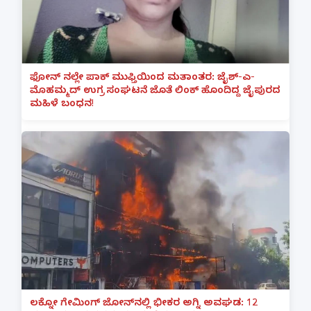
ಫೋನ್ ನಲ್ಲೇ ಪಾಕ್ ಮುಫ್ತಿಯಿಂದ ಮತಾಂತರ: ಜೈಶ್-ಎ-
ಮೊಹಮ್ಮದ್ ಉಗ್ರ ಸಂಘಟನೆ ಜೊತೆ ಲಿಂಕ್ ಹೊಂದಿದ್ದ ಜೈಪುರದ
ಮಹಿಳೆ ಬಂಧನ!
ಲಕ್ನೋ ಗೇಮಿಂಗ್ ಜೋನ್‌ನಲ್ಲಿ ಭೀಕರ ಅಗ್ನಿ ಅವಘಡ: 12