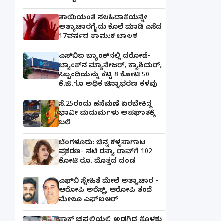
ತಾಯಿಯಂತೆ ಸಲಹಿದಾಕೆಯನ್ನೇ
ಅತ್ಯಾಚಾರಗೈದು ಕೊಲೆ ಮಾಡಿ ಎಸೆದ
17ವರ್ಷದ ಕಾಮುಕ ಬಾಲಕ
ಎಸ್‌ಬಿಐ ಬ್ಯಾಂಕ್‌ನಲ್ಲಿ‌ ದರೋಡೆ-
ಬ್ಯಾಂಕ್​ನ ಮ್ಯಾನೇಜರ್‌, ಕ್ಯಾಶಿಯರ್‌,
ಸಿಬ್ಬಂದಿಯನ್ನು ಕಟ್ಟಿ 8 ಕೋಟಿ 50
ಕೆ.ಜಿ.ಗೂ ಅಧಿಕ ಚಿನ್ನಾಭರಣ ಕಳವು
ಸೆ.25ರಂದು ಹಸೆಮಣೆ ಏರಬೇಕಿದ್ದ
ಭಾವೀ ಮದುಮಗಳು ಅಪಘಾತಕ್ಕೆ
ಬಲಿ
ಬೆಂಗಳೂರು: ಚಿನ್ನ ಕಳ್ಳಸಾಗಾಟ
ಪ್ರಕರಣ- ನಟಿ ರನ್ಯಾ ರಾವ್‌ಗೆ 102
ಕೋಟಿ ರೂ. ಮೊತ್ತದ ದಂಡ
ಎಫ್‌ಬಿ ಸ್ನೇಹಿತೆ ಮೇಲೆ ಅತ್ಯಾಚಾರ -
ಆರೋಪಿ ಅರೆಸ್ಟ್, ಆರೋಪಿ ತಂದೆ
ಮೇಲೂ ಎಫ್ಐಆರ್
ಕ್ರಾಕ್ಸ್ ಚಪ್ಪಲಿಯಲ್ಲಿ ಅಡಗಿದ್ದ ಕೊಳಕು