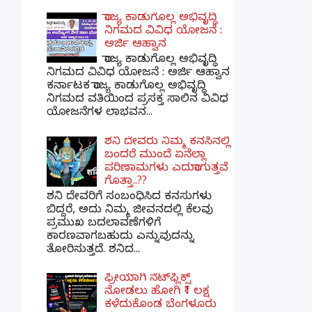
ರಾಜ್ಯ ಕಾಡುಗೊಲ್ಲ ಅಭಿವೃದ್ಧಿ
ನಿಗಮದ ವಿವಿಧ ಯೋಜನೆ :
ಅರ್ಜಿ ಆಹ್ವಾನ
ರಾಜ್ಯ ಕಾಡುಗೊಲ್ಲ ಅಭಿವೃದ್ಧಿ
ನಿಗಮದ ವಿವಿಧ ಯೋಜನೆ : ಅರ್ಜಿ ಆಹ್ವಾನ
ಕರ್ನಾಟಕ ರಾಜ್ಯ ಕಾಡುಗೊಲ್ಲ ಅಭಿವೃದ್ಧಿ
ನಿಗಮದ ವತಿಯಿಂದ ಪ್ರಸಕ್ತ ಸಾಲಿನ ವಿವಿಧ
ಯೋಜನೆಗಳ ಲಾಭವನ...
ಶನಿ ದೇವರು ನಿಮ್ಮ ಕನಸಿನಲ್ಲಿ
ಬಂದರೆ ಮುಂದೆ ಏನೆಲ್ಲಾ
ಪರಿಣಾಮಗಳು ಎದುರಾಗುತ್ತವೆ
ಗೊತ್ತಾ..??
ಶನಿ ದೇವರಿಗೆ ಸಂಬಂಧಿಸಿದ ಕನಸುಗಳು
ಬಿದ್ದರೆ, ಅದು ನಿಮ್ಮ ಜೀವನದಲ್ಲಿ ಕೆಲವು
ಪ್ರಮುಖ ಬದಲಾವಣೆಗಳಿಗೆ
ಕಾರಣವಾಗಬಹುದು ಎನ್ನುವುದನ್ನು
ತೋರಿಸುತ್ತದೆ. ಶನಿದ...
ಫ್ರೀಯಾಗಿ ನೆಟ್‌ಫ್ಲಿಕ್ಸ್
ನೋಡಲು ಹೋಗಿ ₹1 ಲಕ್ಷ
ಕಳೆದುಕೊಂಡ ಬೆಂಗಳೂರು