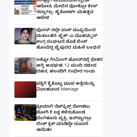
ಸಂತ್ರಸ್ತೆಗೆ ಮದುವೆಯಾಗಿದ್ದರೂ
ಆರೋಪಿ ಮೇಲಿನ ಪೋಕ್ಸೋ ಕೇಸ್
ರದ್ದಾಗಲ್ಲ: ಹೈಕೋರ್ಟ್ ಮಹತ್ವದ
ಆದೇಶ
ಫೋನ್ ನಲ್ಲೇ ಪಾಕ್ ಮುಫ್ತಿಯಿಂದ
ಮತಾಂತರ: ಜೈಶ್-ಎ-ಮೊಹಮ್ಮದ್
ಉಗ್ರ ಸಂಘಟನೆ ಜೊತೆ ಲಿಂಕ್
ಹೊಂದಿದ್ದ ಜೈಪುರದ ಮಹಿಳೆ ಬಂಧನ!
ಲಕ್ನೋ ಗೇಮಿಂಗ್ ಜೋನ್‌ನಲ್ಲಿ ಭೀಕರ
ಅಗ್ನಿ ಅವಘಡ: 12 ಮಂದಿ ಸಜೀವ
ದಹನ, ಹಲವರಿಗೆ ಗಂಭೀರ ಗಾಯ
ಪತ್ನಿಗೆ ಕೈಕೊಟ್ಟ ಭೂಪ ಅತ್ತೆಯನ್ನು
ವಿವಾಹವಾದ Marriage
ಫ್ರೀಯಾಗಿ ನೆಟ್‌ಫ್ಲಿಕ್ಸ್ ನೋಡಲು
ಹೋಗಿ ₹1 ಲಕ್ಷ ಕಳೆದುಕೊಂಡ
ಬೆಂಗಳೂರು ವ್ಯಕ್ತಿ; ಇನ್‌ಸ್ಟಾಗ್ರಾಂ
ಲಿಂಕ್ ಕ್ಲಿಕ್ ಮಾಡಿದ್ದೇ ದುಬಾರಿ
ಆಯಿತು!