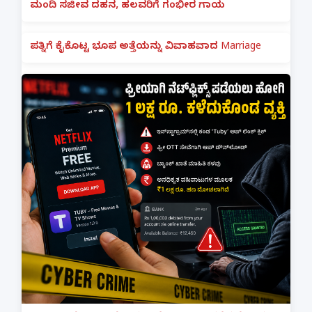
ಮಂದಿ ಸಜೀವ ದಹನ, ಹಲವರಿಗೆ ಗಂಭೀರ ಗಾಯ
ಪತ್ನಿಗೆ ಕೈಕೊಟ್ಟ ಭೂಪ ಅತ್ತೆಯನ್ನು ವಿವಾಹವಾದ Marriage