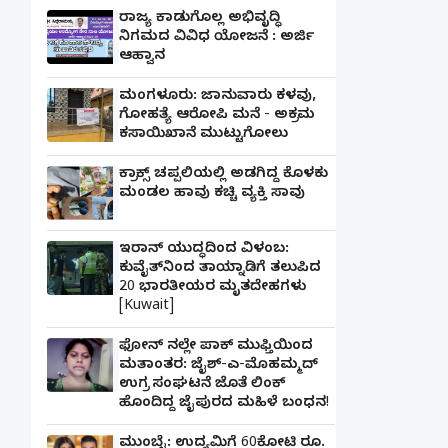
ರಾಜ್ಯ ಕಾಡುಗೊಲ್ಲ ಅಭಿವೃದ್ಧಿ
ನಿಗಮದ ವಿವಿಧ ಯೋಜನೆ : ಅರ್ಜಿ
ಆಹ್ವಾನ
ಮಂಗಳೂರು: ಜಾನುವಾರು ಕಳವು,
ಗೋಹತ್ಯೆ ಆರೋಪಿ ಮನೆ - ಅಕ್ರಮ
ಕಸಾಯಿಖಾನೆ ಮುಟ್ಟುಗೋಲು
ಕ್ರಾಕ್ಸ್ ಚಪ್ಪಲಿಯಲ್ಲಿ ಅಡಗಿದ್ದ ಕೊಳಕು
ಮಂಡಲ ಹಾವು ಕಚ್ಚಿ ವ್ಯಕ್ತಿ ಸಾವು
ಇರಾನ್ ಯುದ್ಧದಿಂದ ವಿಳಂಬ:
ಕುವೈತ್‌ನಿಂದ ತಾಯ್ನಾಡಿಗೆ ತಲುಪಿದ
20 ಭಾರತೀಯರ ಮೃತದೇಹಗಳು
[Kuwait]
ಫೋನ್ ನಲ್ಲೇ ಪಾಕ್ ಮುಫ್ತಿಯಿಂದ
ಮತಾಂತರ: ಜೈಶ್-ಎ-ಮೊಹಮ್ಮದ್
ಉಗ್ರ ಸಂಘಟನೆ ಜೊತೆ ಲಿಂಕ್
ಹೊಂದಿದ್ದ ಜೈಪುರದ ಮಹಿಳೆ ಬಂಧನ!
ಮುಂಬೈ: ಉದ್ಯಮಿಗೆ 60ಕೋಟಿ ರೂ.