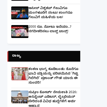
ಆಸೀಸ್ ವಿಶ್ವಕಪ್ ಗೆಲುವಿಗೂ
ಮಂಗಳೂರಿಗೆ ನಂಟು! ಕಾಂಗರೂ
ಗೆಲುವಿಗೆ ಮಹಿಳೆಯ ಬಲ!
2000 ರೂ. ನೋಟು ಇದೆಯಾ..?
ನಗದೀಕರಿಸಲು ಲಾಸ್ಟ್‌ ಚಾನ್ಸ್‌!
ರಾಜ್ಯ
ಕಂಕಣ ಭಾಗ್ಯ ಕೂಡಿಬಂತು: ಕೊನೆಗೂ
ಭಾವಿ ಪತ್ನಿಯನ್ನು ಪರಿಚಯಿಸಿದ 'ಗಿಚ್ಚಿ
ಗಿಲಿಗಿಲಿ' ಪ್ರಶಾಂತ್ ಗೌಡ! ಯಾರು ಈ
ಸುಂದರಿ?
ಸುಪ್ರೀಂ ಕೋರ್ಟ್ ನೇಮಕಾತಿ 2026:
ಅಸಿಸ್ಟೆಂಟ್ ಎಡಿಟರ್, ಲೈಬ್ರರಿಯನ್
ಸೇರಿದಂತೆ ವಿವಿಧ ಹುದ್ದೆಗಳಿಗೆ ಅರ್ಜಿ
ಆಹ್ವಾನ