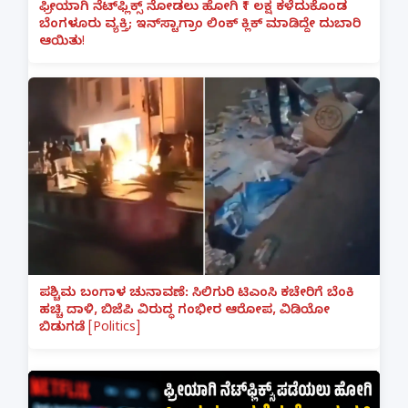
ಫ್ರೀಯಾಗಿ ನೆಟ್‌ಫ್ಲಿಕ್ಸ್ ನೋಡಲು ಹೋಗಿ ₹1 ಲಕ್ಷ ಕಳೆದುಕೊಂಡ
ಬೆಂಗಳೂರು ವ್ಯಕ್ತಿ; ಇನ್‌ಸ್ಟಾಗ್ರಾಂ ಲಿಂಕ್ ಕ್ಲಿಕ್ ಮಾಡಿದ್ದೇ ದುಬಾರಿ
ಆಯಿತು!
ಪಶ್ಚಿಮ ಬಂಗಾಳ ಚುನಾವಣೆ: ಸಿಲಿಗುರಿ ಟಿಎಂಸಿ ಕಚೇರಿಗೆ ಬೆಂಕಿ
ಹಚ್ಚಿ ದಾಳಿ, ಬಿಜೆಪಿ ವಿರುದ್ಧ ಗಂಭೀರ ಆರೋಪ, ವಿಡಿಯೋ
ಬಿಡುಗಡೆ [Politics]