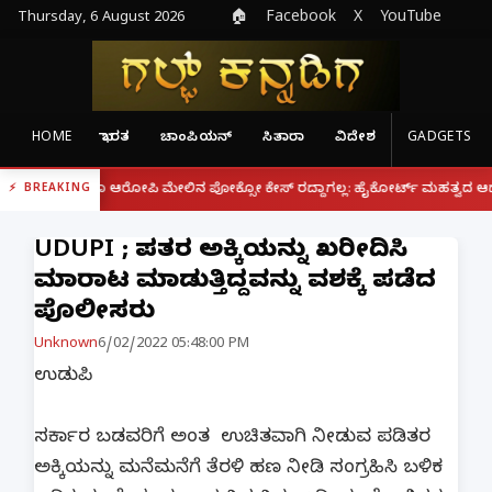
Thursday, 6 August 2026
🏠
Facebook
X
YouTube
HOME
ಭಾರತ
ಚಾಂಪಿಯನ್
ಸಿತಾರಾ
ವಿದೇಶ
GADGETS
|
್ದರೂ ಆರೋಪಿ ಮೇಲಿನ ಪೋಕ್ಸೋ ಕೇಸ್ ರದ್ದಾಗಲ್ಲ: ಹೈಕೋರ್ಟ್ ಮಹತ್ವದ ಆದೇಶ
ಫೋನ್
BREAKING
UDUPI ; ಪಡಿತರ ಅಕ್ಕಿಯನ್ನು ಖರೀದಿಸಿ
ಮಾರಾಟ ಮಾಡುತ್ತಿದ್ದವನ್ನು ವಶಕ್ಕೆ ಪಡೆದ
ಪೊಲೀಸರು
Unknown
6/02/2022 05:48:00 PM
ಉಡುಪಿ
ಸರ್ಕಾರ ಬಡವರಿಗೆ ಅಂತ ಉಚಿತವಾಗಿ ನೀಡುವ ಪಡಿತರ
ಅಕ್ಕಿಯನ್ನು ಮನೆಮನೆಗೆ ತೆರಳಿ ಹಣ ನೀಡಿ ಸಂಗ್ರಹಿಸಿ ಬಳಿಕ