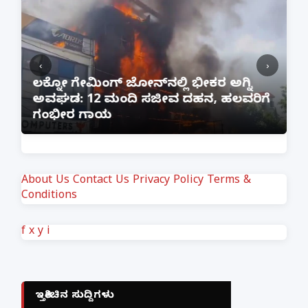
‹
›
:
ಲಕ್ನೋ ಗೇಮಿಂಗ್ ಜೋನ್‌ನಲ್ಲಿ ಭೀಕರ ಅಗ್ನಿ
ಅವಘಡ: 12 ಮಂದಿ ಸಜೀವ ದಹನ, ಹಲವರಿಗೆ
ಪ
ಗಂಭೀರ ಗಾಯ
M
About Us
Contact Us
Privacy Policy
Terms &
Conditions
f
x
y
i
ಇತ್ತೀಚಿನ ಸುದ್ದಿಗಳು