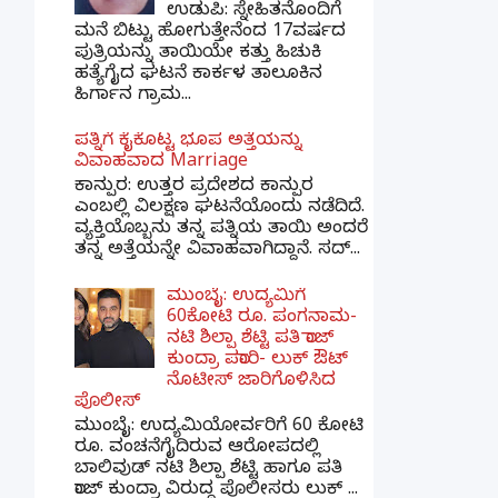
ಉಡುಪಿ: ಸ್ನೇಹಿತನೊಂದಿಗೆ
ಮನೆ ಬಿಟ್ಟು ಹೋಗುತ್ತೇನೆಂದ 17ವರ್ಷದ
ಪುತ್ರಿಯನ್ನು ತಾಯಿಯೇ ಕತ್ತು ಹಿಚುಕಿ
ಹತ್ಯೆಗೈದ ಘಟನೆ ಕಾರ್ಕಳ ತಾಲೂಕಿನ
ಹಿರ್ಗಾನ ಗ್ರಾಮ...
ಪತ್ನಿಗೆ ಕೈಕೊಟ್ಟ ಭೂಪ ಅತ್ತೆಯನ್ನು
ವಿವಾಹವಾದ Marriage
ಕಾನ್ಪುರ: ಉತ್ತರ ಪ್ರದೇಶದ ಕಾನ್ಪುರ
ಎಂಬಲ್ಲಿ ವಿಲಕ್ಷಣ ಘಟನೆಯೊಂದು ನಡೆದಿದೆ.
ವ್ಯಕ್ತಿಯೊಬ್ಬನು ತನ್ನ ಪತ್ನಿಯ ತಾಯಿ ಅಂದರೆ
ತನ್ನ ಅತ್ತೆಯನ್ನೇ ವಿವಾಹವಾಗಿದ್ದಾನೆ. ಸದ್...
ಮುಂಬೈ: ಉದ್ಯಮಿಗೆ
60ಕೋಟಿ ರೂ. ಪಂಗನಾಮ-
ನಟಿ ಶಿಲ್ಪಾ ಶೆಟ್ಟಿ ಪತಿ ರಾಜ್
ಕುಂದ್ರಾ ಪರಾರಿ- ಲುಕ್ ಔಟ್
ನೊಟೀಸ್ ಜಾರಿಗೊಳಿಸಿದ
ಪೊಲೀಸ್
ಮುಂಬೈ: ಉದ್ಯಮಿಯೋರ್ವರಿಗೆ 60 ಕೋಟಿ
ರೂ. ವಂಚನೆಗೈದಿರುವ ಆರೋಪದಲ್ಲಿ
ಬಾಲಿವುಡ್ ನಟಿ ಶಿಲ್ಪಾ ಶೆಟ್ಟಿ ಹಾಗೂ ಪತಿ
ರಾಜ್ ಕುಂದ್ರಾ ವಿರುದ್ಧ ಪೊಲೀಸರು ಲುಕ್ ...