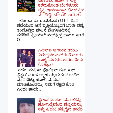
ನೋಡಲು ಹೋಗಿ ₹1 ಲಕ್ಷ
ಕಳೆದುಕೊಂಡ ಬೆಂಗಳೂರು
ವ್ಯಕ್ತಿ; ಇನ್‌ಸ್ಟಾಗ್ರಾಂ ಲಿಂಕ್ ಕ್ಲಿಕ್
ಮಾಡಿದ್ದೇ ದುಬಾರಿ ಆಯಿತು!
ಬೆಂಗಳೂರು: ಉಚಿತವಾಗಿ OTT ಸೇವೆ
ಪಡೆಯುವ ಆಸೆ ವ್ಯಕ್ತಿಯೊಬ್ಬರಿಗೆ ಭಾರೀ ನಷ್ಟ
ತಂದೊಡ್ಡಿದ ಘಟನೆ ಬೆಂಗಳೂರಿನಲ್ಲಿ
ನಡೆದಿದೆ. ಫ್ರೀಯಾಗಿ ನೆಟ್‌ಫ್ಲಿಕ್ಸ್ ಹಾಗೂ ಇತರೆ
O...
ಪಿಎಸ್​ಐ ಆಗಿರುವ ತಾಯಿ
ವಿರುದ್ಧವೇ ಎಸ್ ಪಿ ಗೆ ದೂರು
ಕೊಟ್ಟ ಮಗಳು.. ಕಾರಣವೇನು
ಗೊತ್ತಾ..??
ಗದಗ​: ಮಹಿಳಾ ಪೊಲೀಸ್​ ಸಬ್ ​ಇನ್​
ಸ್ಪೆಕ್ಟರ್​ ಮಗಳೊಬ್ಬಳು ಪ್ರಿಯಕರನೊಂದಿಗೆ
ಮನೆ ಬಿಟ್ಟು ಹೋಗಿ ಮದುವೆ
ಮಾಡಿಕೊಂಡಿದ್ದು, ನಮಗೆ ರಕ್ಷಣೆ ಕೊಡಿ
ಎಂದು ತಾಯ...
ಸ್ನೇಹಿತನೊಂದಿಗೆ ಮನೆ ಬಿಟ್ಟು
ಹೋಗುತ್ತೇನೆಂದ ಪುತ್ರಿಯನ್ನು
ಕತ್ತು ಹಿಚುಕಿ ಹತ್ಯೆಗೈದ ತಾಯಿ