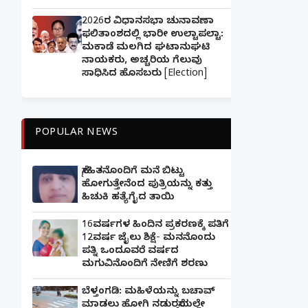
2026ರ ವಿಧಾನಸಭಾ ಚುನಾವಣಾ
ಫಲಿತಾಂಶದಲ್ಲಿ ಭಾರೀ ಉಲ್ಟಾಪಲ್ಟಾ:
ಮಕಾಡೆ ಮಲಗಿದ ಘಟಾನುಘಟಿ
ನಾಯಕರು, ಅಚ್ಚರಿಯ ಗೆಲುವು
ಸಾಧಿಸಿದ ಹೊಸಬರು [Election]
POPULAR NEWS
ಸ್ನೇಹಿತನೊಂದಿಗೆ ಮನೆ ಬಿಟ್ಟು
ಹೋಗುತ್ತೇನೆಂದ ಪುತ್ರಿಯನ್ನು ಕತ್ತು
ಹಿಚುಕಿ ಹತ್ಯೆಗೈದ ತಾಯಿ
16ವರ್ಷಗಳ ಹಿಂದಿನ ಪ್ರಕರಣಕ್ಕೆ ಪತಿಗೆ
12ವರ್ಷ ಜೈಲು ಶಿಕ್ಷೆ- ಮನನೊಂದು
ಪತ್ನಿ ಒಂದೂವರೆ ವರ್ಷದ
ಮಗುವಿನೊಂದಿಗೆ ನೇಣಿಗೆ ಶರಣು
ಬೆಳ್ತಂಗಡಿ: ಮಹಿಳೆಯನ್ನು ಬಚಾವ್
ಮಾಡಲು ಹೋಗಿ ನಡುರಸ್ತೆಯಲ್ಲೇ