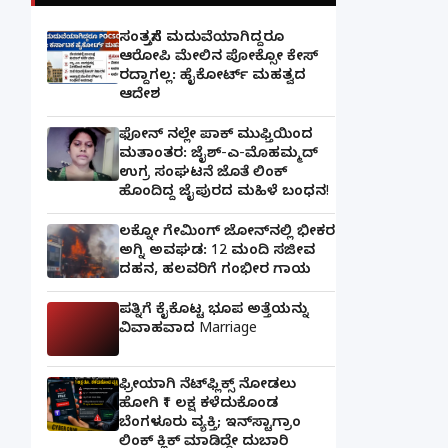
ಸಂತ್ರಸ್ತೆಗೆ ಮದುವೆಯಾಗಿದ್ದರೂ
ಆರೋಪಿ ಮೇಲಿನ ಪೋಕ್ಸೋ ಕೇಸ್
ರದ್ದಾಗಲ್ಲ: ಹೈಕೋರ್ಟ್ ಮಹತ್ವದ
ಆದೇಶ
ಫೋನ್ ನಲ್ಲೇ ಪಾಕ್ ಮುಫ್ತಿಯಿಂದ
ಮತಾಂತರ: ಜೈಶ್-ಎ-ಮೊಹಮ್ಮದ್
ಉಗ್ರ ಸಂಘಟನೆ ಜೊತೆ ಲಿಂಕ್
ಹೊಂದಿದ್ದ ಜೈಪುರದ ಮಹಿಳೆ ಬಂಧನ!
ಲಕ್ನೋ ಗೇಮಿಂಗ್ ಜೋನ್‌ನಲ್ಲಿ ಭೀಕರ
ಅಗ್ನಿ ಅವಘಡ: 12 ಮಂದಿ ಸಜೀವ
ದಹನ, ಹಲವರಿಗೆ ಗಂಭೀರ ಗಾಯ
ಪತ್ನಿಗೆ ಕೈಕೊಟ್ಟ ಭೂಪ ಅತ್ತೆಯನ್ನು
ವಿವಾಹವಾದ Marriage
ಫ್ರೀಯಾಗಿ ನೆಟ್‌ಫ್ಲಿಕ್ಸ್ ನೋಡಲು
ಹೋಗಿ ₹1 ಲಕ್ಷ ಕಳೆದುಕೊಂಡ
ಬೆಂಗಳೂರು ವ್ಯಕ್ತಿ; ಇನ್‌ಸ್ಟಾಗ್ರಾಂ
ಲಿಂಕ್ ಕ್ಲಿಕ್ ಮಾಡಿದ್ದೇ ದುಬಾರಿ