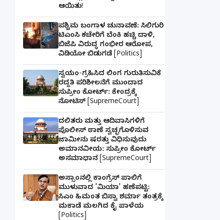
ಆಯಿತು!
ಪಶ್ಚಿಮ ಬಂಗಾಳ ಚುನಾವಣೆ: ಸಿಲಿಗುರಿ
ಟಿಎಂಸಿ ಕಚೇರಿಗೆ ಬೆಂಕಿ ಹಚ್ಚಿ ದಾಳಿ,
ಬಿಜೆಪಿ ವಿರುದ್ಧ ಗಂಭೀರ ಆರೋಪ,
ವಿಡಿಯೋ ಬಿಡುಗಡೆ [Politics]
ಸ್ವಯಂ-ಗ್ರಹಿಸಿದ ಲಿಂಗ ಗುರುತಿಸುವಿಕೆ
ರದ್ದತಿ ಪರಿಶೀಲನೆಗೆ ಮುಂದಾದ
ಸುಪ್ರೀಂ ಕೋರ್ಟ್: ಕೇಂದ್ರಕ್ಕೆ
ನೋಟಿಸ್ [SupremeCourt]
ದಲಿತರು ಮತ್ತು ಆದಿವಾಸಿಗಳಿಗೆ
ಪೊಲೀಸ್ ಠಾಣೆ ಸ್ವಚ್ಛಗೊಳಿಸುವ
ಜಾಮೀನು ಷರತ್ತು ವಿಧಿಸುವುದು
ಅಮಾನವೀಯ: ಸುಪ್ರೀಂ ಕೋರ್ಟ್
ಅಸಮಾಧಾನ [SupremeCourt]
ಅಸ್ಸಾಂನಲ್ಲಿ ಕಾಂಗ್ರೆಸ್ ಪಾಲಿಗೆ
ಮುಳುವಾದ 'ಮಿಯಾ' ಹಣೆಪಟ್ಟಿ:
ಸಿಎಂ ಹಿಮಂತ ಬಿಸ್ವಾ ಶರ್ಮಾ ತಂತ್ರಕ್ಕೆ
ಮಕಾಡೆ ಮಲಗಿದ ಕೈ ಪಾಳೆಯ
[Politics]