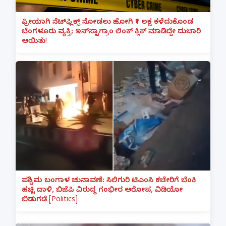
ಫ್ರೀಯಾಗಿ ನೆಟ್‌ಫ್ಲಿಕ್ಸ್ ನೋಡಲು ಹೋಗಿ ₹1 ಲಕ್ಷ ಕಳೆದುಕೊಂಡ
ಬೆಂಗಳೂರು ವ್ಯಕ್ತಿ; ಇನ್‌ಸ್ಟಾಗ್ರಾಂ ಲಿಂಕ್ ಕ್ಲಿಕ್ ಮಾಡಿದ್ದೇ ದುಬಾರಿ
ಆಯಿತು!
ಪಶ್ಚಿಮ ಬಂಗಾಳ ಚುನಾವಣೆ: ಸಿಲಿಗುರಿ ಟಿಎಂಸಿ ಕಚೇರಿಗೆ ಬೆಂಕಿ
ಹಚ್ಚಿ ದಾಳಿ, ಬಿಜೆಪಿ ವಿರುದ್ಧ ಗಂಭೀರ ಆರೋಪ, ವಿಡಿಯೋ
ಬಿಡುಗಡೆ [Politics]