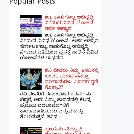
Popular Posts
ರಾಜ್ಯ ಕಾಡುಗೊಲ್ಲ ಅಭಿವೃದ್ಧಿ
ನಿಗಮದ ವಿವಿಧ ಯೋಜನೆ :
ಅರ್ಜಿ ಆಹ್ವಾನ
ರಾಜ್ಯ ಕಾಡುಗೊಲ್ಲ ಅಭಿವೃದ್ಧಿ
ನಿಗಮದ ವಿವಿಧ ಯೋಜನೆ : ಅರ್ಜಿ ಆಹ್ವಾನ
ಕರ್ನಾಟಕ ರಾಜ್ಯ ಕಾಡುಗೊಲ್ಲ ಅಭಿವೃದ್ಧಿ
ನಿಗಮದ ವತಿಯಿಂದ ಪ್ರಸಕ್ತ ಸಾಲಿನ ವಿವಿಧ
ಯೋಜನೆಗಳ ಲಾಭವನ...
ಶನಿ ದೇವರು ನಿಮ್ಮ ಕನಸಿನಲ್ಲಿ
ಬಂದರೆ ಮುಂದೆ ಏನೆಲ್ಲಾ
ಪರಿಣಾಮಗಳು ಎದುರಾಗುತ್ತವೆ
ಗೊತ್ತಾ..??
ಶನಿ ದೇವರಿಗೆ ಸಂಬಂಧಿಸಿದ ಕನಸುಗಳು
ಬಿದ್ದರೆ, ಅದು ನಿಮ್ಮ ಜೀವನದಲ್ಲಿ ಕೆಲವು
ಪ್ರಮುಖ ಬದಲಾವಣೆಗಳಿಗೆ
ಕಾರಣವಾಗಬಹುದು ಎನ್ನುವುದನ್ನು
ತೋರಿಸುತ್ತದೆ. ಶನಿದ...
ಫ್ರೀಯಾಗಿ ನೆಟ್‌ಫ್ಲಿಕ್ಸ್