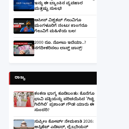
ಇನ್ನು ಈ ಬ್ಯಾಂಕಿನ ವ್ಯವಹಾರ
ಮತ್ತಷ್ಟು ಸುಲಭ!
ಆಸೀಸ್ ವಿಶ್ವಕಪ್ ಗೆಲುವಿಗೂ
ಮಂಗಳೂರಿಗೆ ನಂಟು! ಕಾಂಗರೂ
ಗೆಲುವಿಗೆ ಮಹಿಳೆಯ ಬಲ!
2000 ರೂ. ನೋಟು ಇದೆಯಾ..?
ನಗದೀಕರಿಸಲು ಲಾಸ್ಟ್‌ ಚಾನ್ಸ್‌!
ರಾಜ್ಯ
ಕಂಕಣ ಭಾಗ್ಯ ಕೂಡಿಬಂತು: ಕೊನೆಗೂ
ಭಾವಿ ಪತ್ನಿಯನ್ನು ಪರಿಚಯಿಸಿದ 'ಗಿಚ್ಚಿ
ಗಿಲಿಗಿಲಿ' ಪ್ರಶಾಂತ್ ಗೌಡ! ಯಾರು ಈ
ಸುಂದರಿ?
ಸುಪ್ರೀಂ ಕೋರ್ಟ್ ನೇಮಕಾತಿ 2026:
ಅಸಿಸ್ಟೆಂಟ್ ಎಡಿಟರ್, ಲೈಬ್ರರಿಯನ್