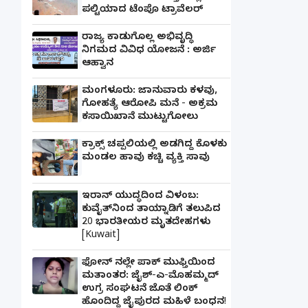
ಪಲ್ಟಿಯಾದ ಟೆಂಪೊ ಟ್ರಾವೆಲರ್
ರಾಜ್ಯ ಕಾಡುಗೊಲ್ಲ ಅಭಿವೃದ್ಧಿ
ನಿಗಮದ ವಿವಿಧ ಯೋಜನೆ : ಅರ್ಜಿ
ಆಹ್ವಾನ
ಮಂಗಳೂರು: ಜಾನುವಾರು ಕಳವು,
ಗೋಹತ್ಯೆ ಆರೋಪಿ ಮನೆ - ಅಕ್ರಮ
ಕಸಾಯಿಖಾನೆ ಮುಟ್ಟುಗೋಲು
ಕ್ರಾಕ್ಸ್ ಚಪ್ಪಲಿಯಲ್ಲಿ ಅಡಗಿದ್ದ ಕೊಳಕು
ಮಂಡಲ ಹಾವು ಕಚ್ಚಿ ವ್ಯಕ್ತಿ ಸಾವು
ಇರಾನ್ ಯುದ್ಧದಿಂದ ವಿಳಂಬ:
ಕುವೈತ್‌ನಿಂದ ತಾಯ್ನಾಡಿಗೆ ತಲುಪಿದ
20 ಭಾರತೀಯರ ಮೃತದೇಹಗಳು
[Kuwait]
ಫೋನ್ ನಲ್ಲೇ ಪಾಕ್ ಮುಫ್ತಿಯಿಂದ
ಮತಾಂತರ: ಜೈಶ್-ಎ-ಮೊಹಮ್ಮದ್
ಉಗ್ರ ಸಂಘಟನೆ ಜೊತೆ ಲಿಂಕ್
ಹೊಂದಿದ್ದ ಜೈಪುರದ ಮಹಿಳೆ ಬಂಧನ!