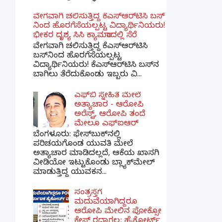
ವೇಗವಾಗಿ ಚಲಿಸುತ್ತಿದ್ದ ಕೆಎಸ್​ಆರ್​ಟಿಸಿ ಬಸ್​
ನಿಂದ ಹೊರಗೆಸೆಯಲ್ಪಟ್ಟ ವಿದ್ಯಾರ್ಥಿನಿಯರು!
ಭೀಕರ ದೃಶ್ಯ ಸಿಸಿ ಕ್ಯಾಮರಾದಲ್ಲಿ ಸೆರೆ
ವೇಗವಾಗಿ ಚಲಿಸುತ್ತಿದ್ದ ಕೆಎಸ್‌ಆರ್‌ಟಿಸಿ
ಬಸ್‌ನಿಂದ ಹೊರಗೆಸೆಯಲ್ಪಟ್ಟ
ವಿದ್ಯಾರ್ಥಿನಿಯರು! ಕೆಎಸ್‌ಆರ್‌ಟಿಸಿ ಬಸ್‌ನ
ಬಾಗಿಲು ತೆರೆದುಕೊಂಡು ಇಬ್ಬರು ವಿ...
ಎಫ್‌ಬಿ ಸ್ನೇಹಿತೆ ಮೇಲೆ
ಅತ್ಯಾಚಾರ - ಆರೋಪಿ
ಅರೆಸ್ಟ್, ಆರೋಪಿ ತಂದೆ
ಮೇಲೂ ಎಫ್ಐಆರ್
ಬೆಂಗಳೂರು: ಫೇಸ್‌ಬುಕ್‌ನಲ್ಲಿ
ಪರಿಚಯಗೊಂಡ ಯುವತಿ ಮೇಲೆ
ಅತ್ಯಾಚಾರ ಮಾಡಿದಲ್ಲದೆ, ಆಕೆಯ ಖಾಸಗಿ
ವೀಡಿಯೋ ಇಟ್ಟುಕೊಂಡು ಬ್ಲ್ಯಾಕ್‌ಮೇಲ್
ಮಾಡುತ್ತಿದ್ದ ಯುವಕನ...
ಸಂತ್ರಸ್ತೆಗೆ
ಮದುವೆಯಾಗಿದ್ದರೂ
ಆರೋಪಿ ಮೇಲಿನ ಪೋಕ್ಸೋ
ಕೇಸ್ ರದ್ದಾಗಲ್ಲ: ಹೈಕೋರ್ಟ್