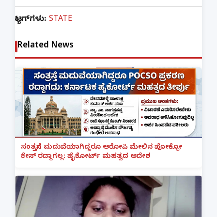
ಟ್ಯಾಗ್‌ಗಳು:
STATE
Related News
ಸಂತ್ರಸ್ತೆಗೆ ಮದುವೆಯಾಗಿದ್ದರೂ ಆರೋಪಿ ಮೇಲಿನ ಪೋಕ್ಸೋ
ಕೇಸ್ ರದ್ದಾಗಲ್ಲ: ಹೈಕೋರ್ಟ್ ಮಹತ್ವದ ಆದೇಶ