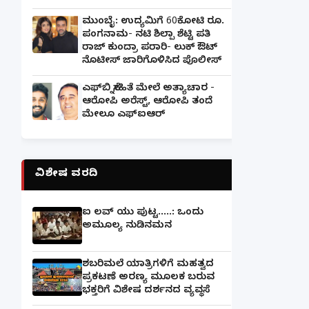
ಮುಂಬೈ: ಉದ್ಯಮಿಗೆ 60ಕೋಟಿ ರೂ.
ಪಂಗನಾಮ- ನಟಿ ಶಿಲ್ಪಾ ಶೆಟ್ಟಿ ಪತಿ
ರಾಜ್ ಕುಂದ್ರಾ ಪರಾರಿ- ಲುಕ್ ಔಟ್
ನೊಟೀಸ್ ಜಾರಿಗೊಳಿಸಿದ ಪೊಲೀಸ್
ಎಫ್‌ಬಿ ಸ್ನೇಹಿತೆ ಮೇಲೆ ಅತ್ಯಾಚಾರ -
ಆರೋಪಿ ಅರೆಸ್ಟ್, ಆರೋಪಿ ತಂದೆ
ಮೇಲೂ ಎಫ್ಐಆರ್
ವಿಶೇಷ ವರದಿ
ಐ ಲವ್ ಯು ಪುಟ್ಟ.....: ಒಂದು
ಅಮೂಲ್ಯ ನುಡಿನಮನ
ಶಬರಿಮಲೆ ಯಾತ್ರಿಗಳಿಗೆ ಮಹತ್ವದ
ಪ್ರಕಟಣೆ ಅರಣ್ಯ ಮೂಲಕ ಬರುವ
ಭಕ್ತರಿಗೆ ವಿಶೇಷ ದರ್ಶನದ ವ್ಯವಸ್ಥೆ