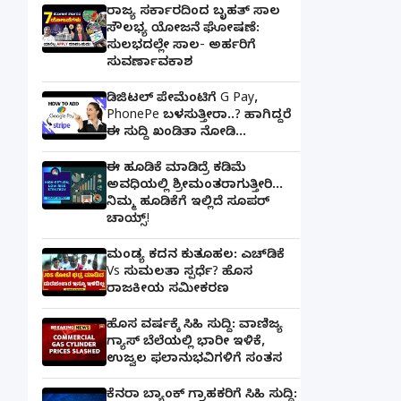
ರಾಜ್ಯ ಸರ್ಕಾರದಿಂದ ಬೃಹತ್ ಸಾಲ
ಸೌಲಭ್ಯ ಯೋಜನೆ ಘೋಷಣೆ:
ಸುಲಭದಲ್ಲೇ ಸಾಲ- ಅರ್ಹರಿಗೆ
ಸುವರ್ಣಾವಕಾಶ
ಡಿಜಿಟಲ್ ಪೇಮೆಂಟಿಗೆ G Pay,
PhonePe ಬಳಸುತ್ತೀರಾ..? ಹಾಗಿದ್ದರೆ
ಈ ಸುದ್ದಿ ಖಂಡಿತಾ ನೋಡಿ...
ಈ ಹೂಡಿಕೆ ಮಾಡಿದ್ರೆ ಕಡಿಮೆ
ಅವಧಿಯಲ್ಲಿ ಶ್ರೀಮಂತರಾಗುತ್ತೀರಿ...
ನಿಮ್ಮ ಹೂಡಿಕೆಗೆ ಇಲ್ಲಿದೆ ಸೂಪರ್
ಚಾಯ್ಸ್‌!
ಮಂಡ್ಯ ಕದನ ಕುತೂಹಲ: ಎಚ್‌ಡಿಕೆ
Vs ಸುಮಲತಾ ಸ್ಪರ್ಧೆ? ಹೊಸ
ರಾಜಕೀಯ ಸಮೀಕರಣ
ಹೊಸ ವರ್ಷಕ್ಕೆ ಸಿಹಿ ಸುದ್ದಿ: ವಾಣಿಜ್ಯ
ಗ್ಯಾಸ್‌ ಬೆಲೆಯಲ್ಲಿ ಭಾರೀ ಇಳಿಕೆ,
ಉಜ್ವಲ ಫಲಾನುಭವಿಗಳಿಗೆ ಸಂತಸ
ಕೆನರಾ ಬ್ಯಾಂಕ್‌ ಗ್ರಾಹಕರಿಗೆ ಸಿಹಿ ಸುದ್ದಿ: