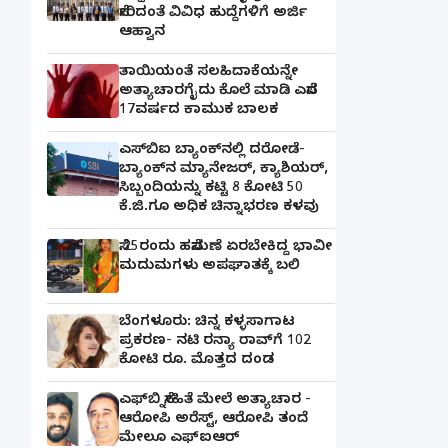
ಸೇರಿದಂತೆ ವಿವಿಧ ಹುದ್ದೆಗಳಿಗೆ ಅರ್ಜಿ
ಆಹ್ವಾನ
ತಾಯಿಯಂತೆ ಸಲಹಿದಾಕೆಯನ್ನೇ
ಅತ್ಯಾಚಾರಗೈದು ಕೊಲೆ ಮಾಡಿ ಎಸೆದ
17ವರ್ಷದ ಕಾಮುಕ ಬಾಲಕ
ಎಸ್‌ಬಿಐ ಬ್ಯಾಂಕ್‌ನಲ್ಲಿ‌ ದರೋಡೆ-
ಬ್ಯಾಂಕ್​ನ ಮ್ಯಾನೇಜರ್‌, ಕ್ಯಾಶಿಯರ್‌,
ಸಿಬ್ಬಂದಿಯನ್ನು ಕಟ್ಟಿ 8 ಕೋಟಿ 50
ಕೆ.ಜಿ.ಗೂ ಅಧಿಕ ಚಿನ್ನಾಭರಣ ಕಳವು
ಸೆ.25ರಂದು ಹಸೆಮಣೆ ಏರಬೇಕಿದ್ದ ಭಾವೀ
ಮದುಮಗಳು ಅಪಘಾತಕ್ಕೆ ಬಲಿ
ಬೆಂಗಳೂರು: ಚಿನ್ನ ಕಳ್ಳಸಾಗಾಟ
ಪ್ರಕರಣ- ನಟಿ ರನ್ಯಾ ರಾವ್‌ಗೆ 102
ಕೋಟಿ ರೂ. ಮೊತ್ತದ ದಂಡ
ಎಫ್‌ಬಿ ಸ್ನೇಹಿತೆ ಮೇಲೆ ಅತ್ಯಾಚಾರ -
ಆರೋಪಿ ಅರೆಸ್ಟ್, ಆರೋಪಿ ತಂದೆ
ಮೇಲೂ ಎಫ್ಐಆರ್