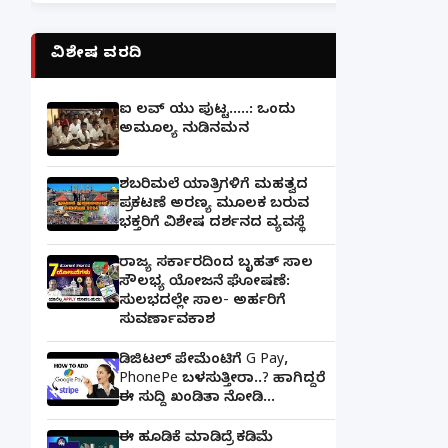
ವಿಶೇಷ ವರದಿ
ಐ ಲವ್ ಯು ಪುಟ್ಟ.....: ಒಂದು
ಅಮೂಲ್ಯ ನುಡಿನಮನ
ಶಬರಿಮಲೆ ಯಾತ್ರಿಗಳಿಗೆ ಮಹತ್ವದ
ಪ್ರಕಟಣೆ ಅರಣ್ಯ ಮೂಲಕ ಬರುವ
ಭಕ್ತರಿಗೆ ವಿಶೇಷ ದರ್ಶನದ ವ್ಯವಸ್ಥೆ
ರಾಜ್ಯ ಸರ್ಕಾರದಿಂದ ಬೃಹತ್ ಸಾಲ
ಸೌಲಭ್ಯ ಯೋಜನೆ ಘೋಷಣೆ:
ಸುಲಭದಲ್ಲೇ ಸಾಲ- ಅರ್ಹರಿಗೆ
ಸುವರ್ಣಾವಕಾಶ
ಡಿಜಿಟಲ್ ಪೇಮೆಂಟಿಗೆ G Pay,
PhonePe ಬಳಸುತ್ತೀರಾ..? ಹಾಗಿದ್ದರೆ
ಈ ಸುದ್ದಿ ಖಂಡಿತಾ ನೋಡಿ...
ಈ ಹೂಡಿಕೆ ಮಾಡಿದ್ರೆ ಕಡಿಮೆ