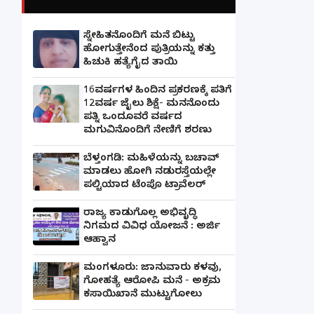
ಸ್ನೇಹಿತನೊಂದಿಗೆ ಮನೆ ಬಿಟ್ಟು
ಹೋಗುತ್ತೇನೆಂದ ಪುತ್ರಿಯನ್ನು ಕತ್ತು
ಹಿಚುಕಿ ಹತ್ಯೆಗೈದ ತಾಯಿ
16ವರ್ಷಗಳ ಹಿಂದಿನ ಪ್ರಕರಣಕ್ಕೆ ಪತಿಗೆ
12ವರ್ಷ ಜೈಲು ಶಿಕ್ಷೆ- ಮನನೊಂದು
ಪತ್ನಿ ಒಂದೂವರೆ ವರ್ಷದ
ಮಗುವಿನೊಂದಿಗೆ ನೇಣಿಗೆ ಶರಣು
ಬೆಳ್ತಂಗಡಿ: ಮಹಿಳೆಯನ್ನು ಬಚಾವ್
ಮಾಡಲು ಹೋಗಿ ನಡುರಸ್ತೆಯಲ್ಲೇ
ಪಲ್ಟಿಯಾದ ಟೆಂಪೊ ಟ್ರಾವೆಲರ್
ರಾಜ್ಯ ಕಾಡುಗೊಲ್ಲ ಅಭಿವೃದ್ಧಿ
ನಿಗಮದ ವಿವಿಧ ಯೋಜನೆ : ಅರ್ಜಿ
ಆಹ್ವಾನ
ಮಂಗಳೂರು: ಜಾನುವಾರು ಕಳವು,
ಗೋಹತ್ಯೆ ಆರೋಪಿ ಮನೆ - ಅಕ್ರಮ
ಕಸಾಯಿಖಾನೆ ಮುಟ್ಟುಗೋಲು