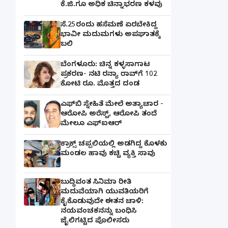
ಕೆ.ಜಿ.ಗೂ ಅಧಿಕ ಚಿನ್ನಾಭರಣ ಕಳವು
ಸೆ.25ರಂದು ಹಸೆಮಣೆ ಏರಬೇಕಿದ್ದ
ಭಾವೀ ಮದುಮಗಳು ಅಪಘಾತಕ್ಕೆ
ಬಲಿ
ಬೆಂಗಳೂರು: ಚಿನ್ನ ಕಳ್ಳಸಾಗಾಟ
ಪ್ರಕರಣ- ನಟಿ ರನ್ಯಾ ರಾವ್‌ಗೆ 102
ಕೋಟಿ ರೂ. ಮೊತ್ತದ ದಂಡ
ಎಫ್‌ಬಿ ಸ್ನೇಹಿತೆ ಮೇಲೆ ಅತ್ಯಾಚಾರ -
ಆರೋಪಿ ಅರೆಸ್ಟ್, ಆರೋಪಿ ತಂದೆ
ಮೇಲೂ ಎಫ್ಐಆರ್
ಕ್ರಾಕ್ಸ್ ಚಪ್ಪಲಿಯಲ್ಲಿ ಅಡಗಿದ್ದ ಕೊಳಕು
ಮಂಡಲ ಹಾವು ಕಚ್ಚಿ ವ್ಯಕ್ತಿ ಸಾವು
ಬುದ್ಧಿವಂತ ಸಿನಿಮಾ ರೀತಿ
ಮದುವೆಯಾಗಿ ಯುವತಿಯರಿಗೆ
ಕೈಕೊಡುವುದೇ ಈತನ ಚಾಳಿ:
ನಯವಂಚಕನನ್ನು ಬಂಧಿಸಿ
ಜೈಲಿಗಟ್ಟಿದ ಪೊಲೀಸರು