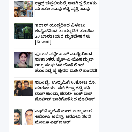
ಕ್ರಾಕ್ಸ್ ಚಪ್ಪಲಿಯಲ್ಲಿ ಅಡಗಿದ್ದ ಕೊಳಕು
ಮಂಡಲ ಹಾವು ಕಚ್ಚಿ ವ್ಯಕ್ತಿ ಸಾವು
ಇರಾನ್ ಯುದ್ಧದಿಂದ ವಿಳಂಬ:
ಕುವೈತ್‌ನಿಂದ ತಾಯ್ನಾಡಿಗೆ ತಲುಪಿದ
20 ಭಾರತೀಯರ ಮೃತದೇಹಗಳು
[Kuwait]
ಫೋನ್ ನಲ್ಲೇ ಪಾಕ್ ಮುಫ್ತಿಯಿಂದ
ಮತಾಂತರ: ಜೈಶ್-ಎ-ಮೊಹಮ್ಮದ್
ಉಗ್ರ ಸಂಘಟನೆ ಜೊತೆ ಲಿಂಕ್
ಹೊಂದಿದ್ದ ಜೈಪುರದ ಮಹಿಳೆ ಬಂಧನ!
ಮುಂಬೈ: ಉದ್ಯಮಿಗೆ 60ಕೋಟಿ ರೂ.
ಪಂಗನಾಮ- ನಟಿ ಶಿಲ್ಪಾ ಶೆಟ್ಟಿ ಪತಿ
ರಾಜ್ ಕುಂದ್ರಾ ಪರಾರಿ- ಲುಕ್ ಔಟ್
ನೊಟೀಸ್ ಜಾರಿಗೊಳಿಸಿದ ಪೊಲೀಸ್
ಎಫ್‌ಬಿ ಸ್ನೇಹಿತೆ ಮೇಲೆ ಅತ್ಯಾಚಾರ -
ಆರೋಪಿ ಅರೆಸ್ಟ್, ಆರೋಪಿ ತಂದೆ
ಮೇಲೂ ಎಫ್ಐಆರ್