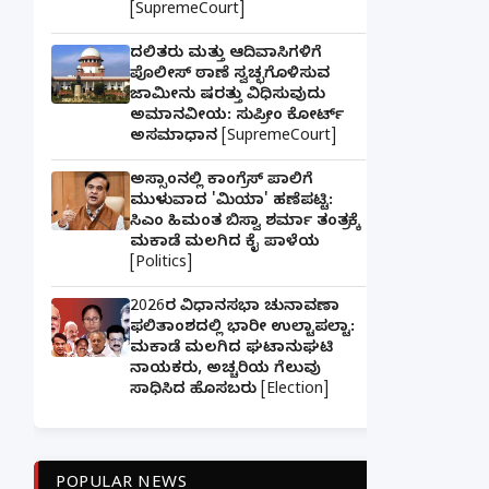
[SupremeCourt]
ದಲಿತರು ಮತ್ತು ಆದಿವಾಸಿಗಳಿಗೆ
ಪೊಲೀಸ್ ಠಾಣೆ ಸ್ವಚ್ಛಗೊಳಿಸುವ
ಜಾಮೀನು ಷರತ್ತು ವಿಧಿಸುವುದು
ಅಮಾನವೀಯ: ಸುಪ್ರೀಂ ಕೋರ್ಟ್
ಅಸಮಾಧಾನ [SupremeCourt]
ಅಸ್ಸಾಂನಲ್ಲಿ ಕಾಂಗ್ರೆಸ್ ಪಾಲಿಗೆ
ಮುಳುವಾದ 'ಮಿಯಾ' ಹಣೆಪಟ್ಟಿ:
ಸಿಎಂ ಹಿಮಂತ ಬಿಸ್ವಾ ಶರ್ಮಾ ತಂತ್ರಕ್ಕೆ
ಮಕಾಡೆ ಮಲಗಿದ ಕೈ ಪಾಳೆಯ
[Politics]
2026ರ ವಿಧಾನಸಭಾ ಚುನಾವಣಾ
ಫಲಿತಾಂಶದಲ್ಲಿ ಭಾರೀ ಉಲ್ಟಾಪಲ್ಟಾ:
ಮಕಾಡೆ ಮಲಗಿದ ಘಟಾನುಘಟಿ
ನಾಯಕರು, ಅಚ್ಚರಿಯ ಗೆಲುವು
ಸಾಧಿಸಿದ ಹೊಸಬರು [Election]
POPULAR NEWS