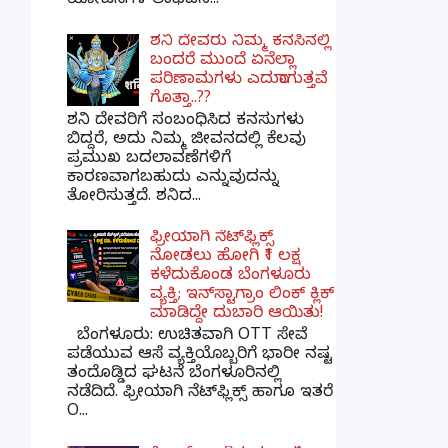
ಯೋಜನೆಗಳ ಲಾಭವನ...
ಶನಿ ದೇವರು ನಿಮ್ಮ ಕನಸಿನಲ್ಲಿ
ಬಂದರೆ ಮುಂದೆ ಏನೆಲ್ಲಾ
ಪರಿಣಾಮಗಳು ಎದುರಾಗುತ್ತವೆ
ಗೊತ್ತಾ..??
ಶನಿ ದೇವರಿಗೆ ಸಂಬಂಧಿಸಿದ ಕನಸುಗಳು
ಬಿದ್ದರೆ, ಅದು ನಿಮ್ಮ ಜೀವನದಲ್ಲಿ ಕೆಲವು
ಪ್ರಮುಖ ಬದಲಾವಣೆಗಳಿಗೆ
ಕಾರಣವಾಗಬಹುದು ಎನ್ನುವುದನ್ನು
ತೋರಿಸುತ್ತದೆ. ಶನಿದ...
ಫ್ರೀಯಾಗಿ ನೆಟ್‌ಫ್ಲಿಕ್ಸ್
ನೋಡಲು ಹೋಗಿ ₹1 ಲಕ್ಷ
ಕಳೆದುಕೊಂಡ ಬೆಂಗಳೂರು
ವ್ಯಕ್ತಿ; ಇನ್‌ಸ್ಟಾಗ್ರಾಂ ಲಿಂಕ್ ಕ್ಲಿಕ್
ಮಾಡಿದ್ದೇ ದುಬಾರಿ ಆಯಿತು!
ಬೆಂಗಳೂರು: ಉಚಿತವಾಗಿ OTT ಸೇವೆ
ಪಡೆಯುವ ಆಸೆ ವ್ಯಕ್ತಿಯೊಬ್ಬರಿಗೆ ಭಾರೀ ನಷ್ಟ
ತಂದೊಡ್ಡಿದ ಘಟನೆ ಬೆಂಗಳೂರಿನಲ್ಲಿ
ನಡೆದಿದೆ. ಫ್ರೀಯಾಗಿ ನೆಟ್‌ಫ್ಲಿಕ್ಸ್ ಹಾಗೂ ಇತರೆ
O...