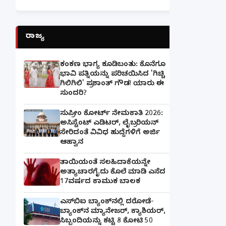
ರಾಜ್ಯ
ಕಂಕಣ ಭಾಗ್ಯ ಕೂಡಿಬಂತು: ಕೊನೆಗೂ
ಭಾವಿ ಪತ್ನಿಯನ್ನು ಪರಿಚಯಿಸಿದ 'ಗಿಚ್ಚಿ
ಗಿಲಿಗಿಲಿ' ಪ್ರಶಾಂತ್ ಗೌಡ! ಯಾರು ಈ
ಸುಂದರಿ?
ಸುಪ್ರೀಂ ಕೋರ್ಟ್ ನೇಮಕಾತಿ 2026:
ಅಸಿಸ್ಟೆಂಟ್ ಎಡಿಟರ್, ಲೈಬ್ರರಿಯನ್
ಸೇರಿದಂತೆ ವಿವಿಧ ಹುದ್ದೆಗಳಿಗೆ ಅರ್ಜಿ
ಆಹ್ವಾನ
ತಾಯಿಯಂತೆ ಸಲಹಿದಾಕೆಯನ್ನೇ
ಅತ್ಯಾಚಾರಗೈದು ಕೊಲೆ ಮಾಡಿ ಎಸೆದ
17ವರ್ಷದ ಕಾಮುಕ ಬಾಲಕ
ಎಸ್‌ಬಿಐ ಬ್ಯಾಂಕ್‌ನಲ್ಲಿ‌ ದರೋಡೆ-
ಬ್ಯಾಂಕ್​ನ ಮ್ಯಾನೇಜರ್‌, ಕ್ಯಾಶಿಯರ್‌,
ಸಿಬ್ಬಂದಿಯನ್ನು ಕಟ್ಟಿ 8 ಕೋಟಿ 50