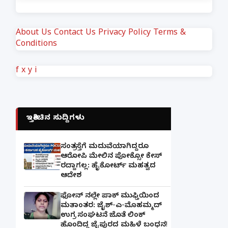
About Us
Contact Us
Privacy Policy
Terms &
Conditions
f
x
y
i
ಇತ್ತೀಚಿನ ಸುದ್ದಿಗಳು
ಸಂತ್ರಸ್ತೆಗೆ ಮದುವೆಯಾಗಿದ್ದರೂ
ಆರೋಪಿ ಮೇಲಿನ ಪೋಕ್ಸೋ ಕೇಸ್
ರದ್ದಾಗಲ್ಲ: ಹೈಕೋರ್ಟ್ ಮಹತ್ವದ
ಆದೇಶ
ಫೋನ್ ನಲ್ಲೇ ಪಾಕ್ ಮುಫ್ತಿಯಿಂದ
ಮತಾಂತರ: ಜೈಶ್-ಎ-ಮೊಹಮ್ಮದ್
ಉಗ್ರ ಸಂಘಟನೆ ಜೊತೆ ಲಿಂಕ್
ಹೊಂದಿದ್ದ ಜೈಪುರದ ಮಹಿಳೆ ಬಂಧನ!