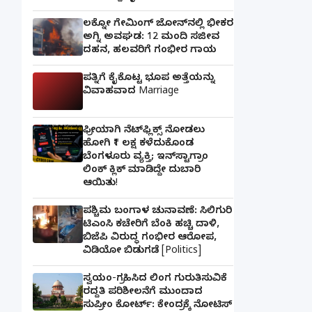
ಲಕ್ನೋ ಗೇಮಿಂಗ್ ಜೋನ್‌ನಲ್ಲಿ ಭೀಕರ
ಅಗ್ನಿ ಅವಘಡ: 12 ಮಂದಿ ಸಜೀವ
ದಹನ, ಹಲವರಿಗೆ ಗಂಭೀರ ಗಾಯ
ಪತ್ನಿಗೆ ಕೈಕೊಟ್ಟ ಭೂಪ ಅತ್ತೆಯನ್ನು
ವಿವಾಹವಾದ Marriage
ಫ್ರೀಯಾಗಿ ನೆಟ್‌ಫ್ಲಿಕ್ಸ್ ನೋಡಲು
ಹೋಗಿ ₹1 ಲಕ್ಷ ಕಳೆದುಕೊಂಡ
ಬೆಂಗಳೂರು ವ್ಯಕ್ತಿ; ಇನ್‌ಸ್ಟಾಗ್ರಾಂ
ಲಿಂಕ್ ಕ್ಲಿಕ್ ಮಾಡಿದ್ದೇ ದುಬಾರಿ
ಆಯಿತು!
ಪಶ್ಚಿಮ ಬಂಗಾಳ ಚುನಾವಣೆ: ಸಿಲಿಗುರಿ
ಟಿಎಂಸಿ ಕಚೇರಿಗೆ ಬೆಂಕಿ ಹಚ್ಚಿ ದಾಳಿ,
ಬಿಜೆಪಿ ವಿರುದ್ಧ ಗಂಭೀರ ಆರೋಪ,
ವಿಡಿಯೋ ಬಿಡುಗಡೆ [Politics]
ಸ್ವಯಂ-ಗ್ರಹಿಸಿದ ಲಿಂಗ ಗುರುತಿಸುವಿಕೆ
ರದ್ದತಿ ಪರಿಶೀಲನೆಗೆ ಮುಂದಾದ
ಸುಪ್ರೀಂ ಕೋರ್ಟ್: ಕೇಂದ್ರಕ್ಕೆ ನೋಟಿಸ್