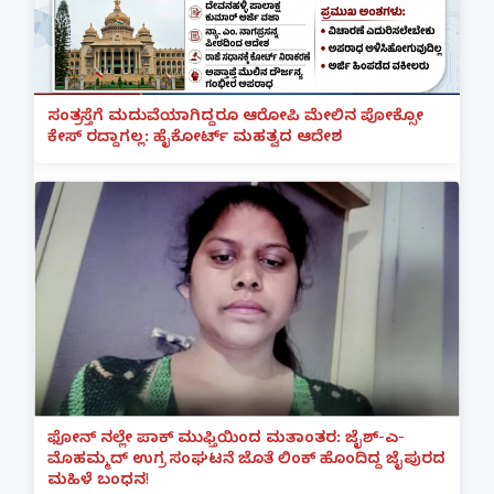
ಸಂತ್ರಸ್ತೆಗೆ ಮದುವೆಯಾಗಿದ್ದರೂ ಆರೋಪಿ ಮೇಲಿನ ಪೋಕ್ಸೋ
ಕೇಸ್ ರದ್ದಾಗಲ್ಲ: ಹೈಕೋರ್ಟ್ ಮಹತ್ವದ ಆದೇಶ
ಫೋನ್ ನಲ್ಲೇ ಪಾಕ್ ಮುಫ್ತಿಯಿಂದ ಮತಾಂತರ: ಜೈಶ್-ಎ-
ಮೊಹಮ್ಮದ್ ಉಗ್ರ ಸಂಘಟನೆ ಜೊತೆ ಲಿಂಕ್ ಹೊಂದಿದ್ದ ಜೈಪುರದ
ಮಹಿಳೆ ಬಂಧನ!