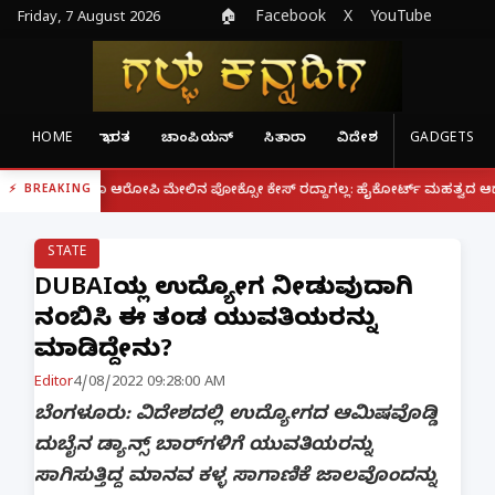
Friday, 7 August 2026
🏠
Facebook
X
YouTube
HOME
ಭಾರತ
ಚಾಂಪಿಯನ್
ಸಿತಾರಾ
ವಿದೇಶ
GADGETS
|
್ದರೂ ಆರೋಪಿ ಮೇಲಿನ ಪೋಕ್ಸೋ ಕೇಸ್ ರದ್ದಾಗಲ್ಲ: ಹೈಕೋರ್ಟ್ ಮಹತ್ವದ ಆದೇಶ
ಫೋನ
BREAKING
STATE
DUBAIಯಲ್ಲಿ ಉದ್ಯೋಗ ನೀಡುವುದಾಗಿ
ನಂಬಿಸಿ ಈ ತಂಡ ಯುವತಿಯರನ್ನು
ಮಾಡಿದ್ದೇನು?
Editor
4/08/2022 09:28:00 AM
ಬೆಂಗಳೂರು: ವಿದೇಶದಲ್ಲಿ ಉದ್ಯೋಗದ ಆಮಿಷವೊಡ್ಡಿ
ದುಬೈನ ಡ್ಯಾನ್ಸ್‌ ಬಾರ್‌ಗಳಿಗೆ ಯುವತಿಯರನ್ನು
ಸಾಗಿಸುತ್ತಿದ್ದ ಮಾನವ ಕಳ್ಳ ಸಾಗಾಣಿಕೆ ಜಾಲವೊಂದನ್ನು