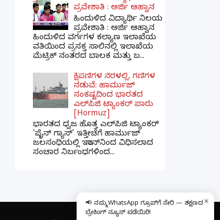
ಪ್ರವೇಶಾತಿ : ಅರ್ಜಿ ಆಹ್ವಾನ
ಹಿಂದುಳಿದ ವಿದ್ಯಾರ್ಥಿ ನಿಲಯ
ಪ್ರವೇಶಾತಿ : ಅರ್ಜಿ ಆಹ್ವಾನ
ಹಿಂದುಳಿದ ವರ್ಗಗಳ ಕಲ್ಯಾಣ ಇಲಾಖೆಯ
ವತಿಯಿಂದ ಪ್ರಸಕ್ತ ಸಾಲಿನಲ್ಲಿ ಇಲಾಖೆಯ
ಮೆಟ್ರಿಕ್ ನಂತರದ ಬಾಲಕ ಮತ್ತು ಬ...
ಕ್ಷಿಪಣಿಗಳ ನೆರಳಲ್ಲಿ, ಗಣಿಗಳ
ನಡುವೆ: ಹಾರ್ಮುಜ್
ಸಂಕಷ್ಟದಿಂದ ಭಾರತದ
ಎಲ್‌ಪಿಜಿ ಟ್ಯಾಂಕರ್ ಪಾರು
[Hormuz]
ಭಾರತದ ಧ್ವಜ ಹೊತ್ತ ಎಲ್‌ಪಿಜಿ ಟ್ಯಾಂಕರ್
'ಪೈನ್ ಗ್ಯಾಸ್' ಇತ್ತೀಚೆಗೆ ಹಾರ್ಮುಜ್
ಜಲಸಂಧಿಯಲ್ಲಿ ಇರಾನ್‌ನಿಂದ ವಿಧಿಸಲಾದ
ಸಂಚಾರ ನಿರ್ಬಂಧಗಳಿಂದ...
×
📢 ನಮ್ಮ WhatsApp ಗ್ರೂಪ್‌ಗೆ ಸೇರಿ — ತಕ್ಷಣದ
ಬ್ರೇಕಿಂಗ್ ನ್ಯೂಸ್ ಪಡೆಯಿರಿ!