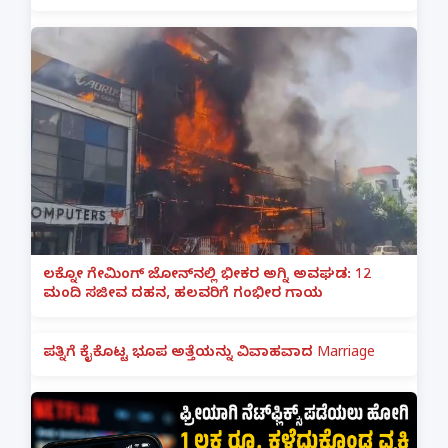
ಲಕ್ನೋ ಗೇಮಿಂಗ್ ಜೋನ್‌ನಲ್ಲಿ ಭೀಕರ ಅಗ್ನಿ ಅವಘಡ: 12
ಮಂದಿ ಸಜೀವ ದಹನ, ಹಲವರಿಗೆ ಗಂಭೀರ ಗಾಯ
ಪತ್ನಿಗೆ ಕೈಕೊಟ್ಟ ಭೂಪ ಅತ್ತೆಯನ್ನು ವಿವಾಹವಾದ Marriage