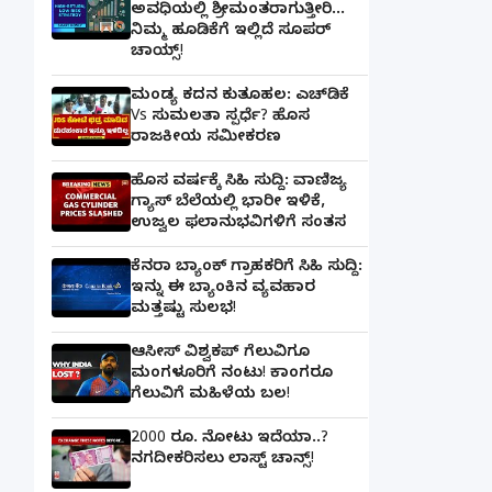
ಅವಧಿಯಲ್ಲಿ ಶ್ರೀಮಂತರಾಗುತ್ತೀರಿ...
ನಿಮ್ಮ ಹೂಡಿಕೆಗೆ ಇಲ್ಲಿದೆ ಸೂಪರ್
ಚಾಯ್ಸ್‌!
ಮಂಡ್ಯ ಕದನ ಕುತೂಹಲ: ಎಚ್‌ಡಿಕೆ
Vs ಸುಮಲತಾ ಸ್ಪರ್ಧೆ? ಹೊಸ
ರಾಜಕೀಯ ಸಮೀಕರಣ
ಹೊಸ ವರ್ಷಕ್ಕೆ ಸಿಹಿ ಸುದ್ದಿ: ವಾಣಿಜ್ಯ
ಗ್ಯಾಸ್‌ ಬೆಲೆಯಲ್ಲಿ ಭಾರೀ ಇಳಿಕೆ,
ಉಜ್ವಲ ಫಲಾನುಭವಿಗಳಿಗೆ ಸಂತಸ
ಕೆನರಾ ಬ್ಯಾಂಕ್‌ ಗ್ರಾಹಕರಿಗೆ ಸಿಹಿ ಸುದ್ದಿ:
ಇನ್ನು ಈ ಬ್ಯಾಂಕಿನ ವ್ಯವಹಾರ
ಮತ್ತಷ್ಟು ಸುಲಭ!
ಆಸೀಸ್ ವಿಶ್ವಕಪ್ ಗೆಲುವಿಗೂ
ಮಂಗಳೂರಿಗೆ ನಂಟು! ಕಾಂಗರೂ
ಗೆಲುವಿಗೆ ಮಹಿಳೆಯ ಬಲ!
2000 ರೂ. ನೋಟು ಇದೆಯಾ..?
ನಗದೀಕರಿಸಲು ಲಾಸ್ಟ್‌ ಚಾನ್ಸ್‌!