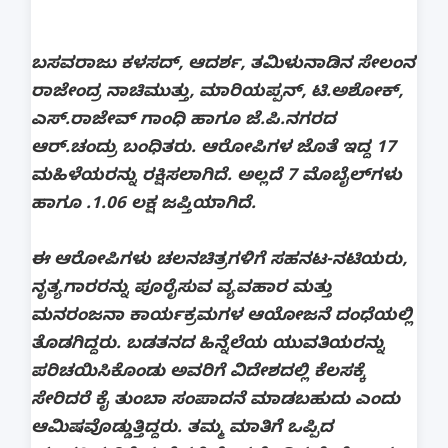
ಬಸವರಾಜು ಕಳಸದ್‌, ಆದರ್ಶ, ತಮಿಳುನಾಡಿನ ಸೇಲಂನ
ರಾಜೇಂದ್ರ ನಾಚಿಮುತ್ತು, ಮಾರಿಯಪ್ಪನ್‌, ಟಿ.ಅಶೋಕ್‌,
ಎಸ್‌.ರಾಜೇವ್‌ ಗಾಂಧಿ ಹಾಗೂ ಜೆ.ಪಿ.ನಗರದ
ಆರ್‌.ಚಂದ್ರು ಬಂಧಿತರು. ಆರೋಪಿಗಳ ಜೊತೆ ಇದ್ದ 17
ಮಹಿಳೆಯರನ್ನು ರಕ್ಷಿಸಲಾಗಿದೆ. ಅಲ್ಲದೆ 7 ಮೊಬೈಲ್‌ಗಳು
ಹಾಗೂ .1.06 ಲಕ್ಷ ಜಪ್ತಿಯಾಗಿದೆ.
ಈ ಆರೋಪಿಗಳು ಚಲನಚಿತ್ರಗಳಿಗೆ ಸಹನಟ-ನಟಿಯರು,
ನೃತ್ಯಗಾರರನ್ನು ಪೂರೈಸುವ ವ್ಯವಹಾರ ಮತ್ತು
ಮನರಂಜನಾ ಕಾರ್ಯಕ್ರಮಗಳ ಆಯೋಜನೆ ದಂಧೆಯಲ್ಲಿ
ತೊಡಗಿದ್ದರು. ಬಡತನದ ಹಿನ್ನೆಲೆಯ ಯುವತಿಯರನ್ನು
ಪರಿಚಯಿಸಿಕೊಂಡು ಅವರಿಗೆ ವಿದೇಶದಲ್ಲಿ ಕೆಲಸಕ್ಕೆ
ಸೇರಿದರೆ ಕೈ ತುಂಬಾ ಸಂಪಾದನೆ ಮಾಡಬಹುದು ಎಂದು
ಆಮಿಷವೊಡ್ಡುತ್ತಿದ್ದರು. ತಮ್ಮ ಮಾತಿಗೆ ಒಪ್ಪಿದ