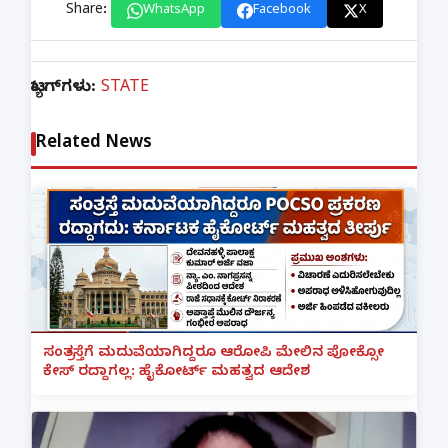
Share:
WhatsApp
Facebook
X
ಟ್ಯಾಗ್‌ಗಳು:
STATE
Related News
ಸಂತ್ರಸ್ತೆಗೆ ಮದುವೆಯಾಗಿದ್ದರೂ ಆರೋಪಿ ಮೇಲಿನ ಪೋಕ್ಸೋ
ಕೇಸ್ ರದ್ದಾಗಲ್ಲ: ಹೈಕೋರ್ಟ್ ಮಹತ್ವದ ಆದೇಶ