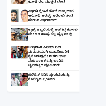
ಕೋಟಿ ರೂ. ಮೊತ್ತದ ದಂಡ
ಎಫ್‌ಬಿ ಸ್ನೇಹಿತೆ ಮೇಲೆ ಅತ್ಯಾಚಾರ -
ಆರೋಪಿ ಅರೆಸ್ಟ್, ಆರೋಪಿ ತಂದೆ
ಮೇಲೂ ಎಫ್ಐಆರ್
ಕ್ರಾಕ್ಸ್ ಚಪ್ಪಲಿಯಲ್ಲಿ ಅಡಗಿದ್ದ ಕೊಳಕು
ಮಂಡಲ ಹಾವು ಕಚ್ಚಿ ವ್ಯಕ್ತಿ ಸಾವು
ಬುದ್ಧಿವಂತ ಸಿನಿಮಾ ರೀತಿ
ಮದುವೆಯಾಗಿ ಯುವತಿಯರಿಗೆ
ಕೈಕೊಡುವುದೇ ಈತನ ಚಾಳಿ:
ನಯವಂಚಕನನ್ನು ಬಂಧಿಸಿ
ಜೈಲಿಗಟ್ಟಿದ ಪೊಲೀಸರು
ಜಿಲೆಟಿನ್ ಸಿಡಿಸಿ ಪ್ರೇಯಸಿಯನ್ನು
ಕೊಲೆಗೈದ ಪ್ರಿಯಕರ