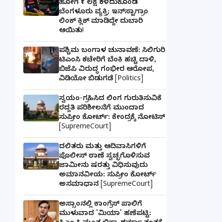
ಹೋಗಿ ₹1 ಲಕ್ಷ ಕಳೆದುಕೊಂಡ
ಬೆಂಗಳೂರು ವ್ಯಕ್ತಿ; ಇನ್‌ಸ್ಟಾಗ್ರಾಂ
ಲಿಂಕ್ ಕ್ಲಿಕ್ ಮಾಡಿದ್ದೇ ದುಬಾರಿ
ಆಯಿತು!
ಪಶ್ಚಿಮ ಬಂಗಾಳ ಚುನಾವಣೆ: ಸಿಲಿಗುರಿ
ಟಿಎಂಸಿ ಕಚೇರಿಗೆ ಬೆಂಕಿ ಹಚ್ಚಿ ದಾಳಿ,
ಬಿಜೆಪಿ ವಿರುದ್ಧ ಗಂಭೀರ ಆರೋಪ,
ವಿಡಿಯೋ ಬಿಡುಗಡೆ [Politics]
ಸ್ವಯಂ-ಗ್ರಹಿಸಿದ ಲಿಂಗ ಗುರುತಿಸುವಿಕೆ
ರದ್ದತಿ ಪರಿಶೀಲನೆಗೆ ಮುಂದಾದ
ಸುಪ್ರೀಂ ಕೋರ್ಟ್: ಕೇಂದ್ರಕ್ಕೆ ನೋಟಿಸ್
[SupremeCourt]
ದಲಿತರು ಮತ್ತು ಆದಿವಾಸಿಗಳಿಗೆ
ಪೊಲೀಸ್ ಠಾಣೆ ಸ್ವಚ್ಛಗೊಳಿಸುವ
ಜಾಮೀನು ಷರತ್ತು ವಿಧಿಸುವುದು
ಅಮಾನವೀಯ: ಸುಪ್ರೀಂ ಕೋರ್ಟ್
ಅಸಮಾಧಾನ [SupremeCourt]
ಅಸ್ಸಾಂನಲ್ಲಿ ಕಾಂಗ್ರೆಸ್ ಪಾಲಿಗೆ
ಮುಳುವಾದ 'ಮಿಯಾ' ಹಣೆಪಟ್ಟಿ: