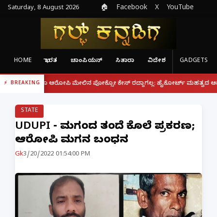
Saturday, 8 August 2026
🏠
Facebook
X
YouTube
HOME
ಭಾರತ
ಚಾಂಪಿಯನ್
ಸಿತಾರಾ
ವಿದೇಶ
GADGETS
|
್ದರೂ ಆರೋಪಿ ಮೇಲಿನ ಪೋಕ್ಸೋ ಕೇಸ್ ರದ್ದಾಗಲ್ಲ: ಹೈಕೋರ್ಟ್ ಮಹತ್ವದ ಆದೇಶ
ಫೋನ
BREAKING
STATE
UDUPI - ಮಗನಿಂದ ತಂದೆ ಕೊಲೆ ಪ್ರಕರಣ;
ಆರೋಪಿ ಮಗನ ಬಂಧನ
Gk
3/20/2022 01:54:00 PM