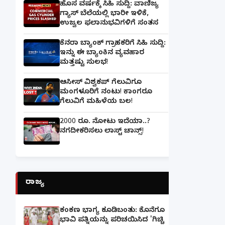
ಹೊಸ ವರ್ಷಕ್ಕೆ ಸಿಹಿ ಸುದ್ದಿ: ವಾಣಿಜ್ಯ
ಗ್ಯಾಸ್‌ ಬೆಲೆಯಲ್ಲಿ ಭಾರೀ ಇಳಿಕೆ,
ಉಜ್ವಲ ಫಲಾನುಭವಿಗಳಿಗೆ ಸಂತಸ
ಕೆನರಾ ಬ್ಯಾಂಕ್‌ ಗ್ರಾಹಕರಿಗೆ ಸಿಹಿ ಸುದ್ದಿ:
ಇನ್ನು ಈ ಬ್ಯಾಂಕಿನ ವ್ಯವಹಾರ
ಮತ್ತಷ್ಟು ಸುಲಭ!
ಆಸೀಸ್ ವಿಶ್ವಕಪ್ ಗೆಲುವಿಗೂ
ಮಂಗಳೂರಿಗೆ ನಂಟು! ಕಾಂಗರೂ
ಗೆಲುವಿಗೆ ಮಹಿಳೆಯ ಬಲ!
2000 ರೂ. ನೋಟು ಇದೆಯಾ..?
ನಗದೀಕರಿಸಲು ಲಾಸ್ಟ್‌ ಚಾನ್ಸ್‌!
ರಾಜ್ಯ
ಕಂಕಣ ಭಾಗ್ಯ ಕೂಡಿಬಂತು: ಕೊನೆಗೂ
ಭಾವಿ ಪತ್ನಿಯನ್ನು ಪರಿಚಯಿಸಿದ 'ಗಿಚ್ಚಿ