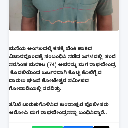
ಮನೆಯ ಅಂಗಲದಲ್ಲಿ ಕಸಕ್ಕೆ ಬೆಂಕಿ ಹಾಕಿದ
ವಿಚಾರವೊಂದಕ್ಕೆ ಸಂಬಂಧಿಸಿ ನಡೆದ ಜಗಳದಲ್ಲಿ ತಂದೆ
ನರಸಿಂಹ ಮರಕಾಲ (74) ಅವರನ್ನು ಮಗ ರಾಘವೇಂದ್ರ
ಕೊಡಲಿಯಿಂದ ಬರ್ಬರವಾಗಿ ಕೊಚ್ಚಿ ಕೊಲೆಗೈದ
ದಾರುಣ ಘಟನೆ ಕೋಟೇಶ್ವರ ಸಮೀಪದ
ಗೋಪಾಡಿಯಲ್ಲಿ ನಡೆದಿತ್ತು.
ತನಿಖೆ ಚುರುಕುಗೊಳಿಸಿದ ಕುಂದಾಪುರ ಪೊಲೀಸರು
ಆರೋಪಿ ಮಗ ರಾಘವೇಂದ್ರನನ್ನು ಬಂಧಿಸಿದ್ದಾರೆ..