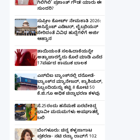
ಗಿಲಿಗಿಲಿ' ಪ್ರಶಾಂತ್ ಗೌಡ! ಯಾರು ಈ
ಸುಂದರಿ?
ಸುಪ್ರೀಂ ಕೋರ್ಟ್ ನೇಮಕಾತಿ 2026:
ಅಸಿಸ್ಟೆಂಟ್ ಎಡಿಟರ್, ಲೈಬ್ರರಿಯನ್
ಸೇರಿದಂತೆ ವಿವಿಧ ಹುದ್ದೆಗಳಿಗೆ ಅರ್ಜಿ
ಆಹ್ವಾನ
ತಾಯಿಯಂತೆ ಸಲಹಿದಾಕೆಯನ್ನೇ
ಅತ್ಯಾಚಾರಗೈದು ಕೊಲೆ ಮಾಡಿ ಎಸೆದ
17ವರ್ಷದ ಕಾಮುಕ ಬಾಲಕ
ಎಸ್‌ಬಿಐ ಬ್ಯಾಂಕ್‌ನಲ್ಲಿ‌ ದರೋಡೆ-
ಬ್ಯಾಂಕ್​ನ ಮ್ಯಾನೇಜರ್‌, ಕ್ಯಾಶಿಯರ್‌,
ಸಿಬ್ಬಂದಿಯನ್ನು ಕಟ್ಟಿ 8 ಕೋಟಿ 50
ಕೆ.ಜಿ.ಗೂ ಅಧಿಕ ಚಿನ್ನಾಭರಣ ಕಳವು
ಸೆ.25ರಂದು ಹಸೆಮಣೆ ಏರಬೇಕಿದ್ದ
ಭಾವೀ ಮದುಮಗಳು ಅಪಘಾತಕ್ಕೆ
ಬಲಿ
ಬೆಂಗಳೂರು: ಚಿನ್ನ ಕಳ್ಳಸಾಗಾಟ
ಪ್ರಕರಣ- ನಟಿ ರನ್ಯಾ ರಾವ್‌ಗೆ 102