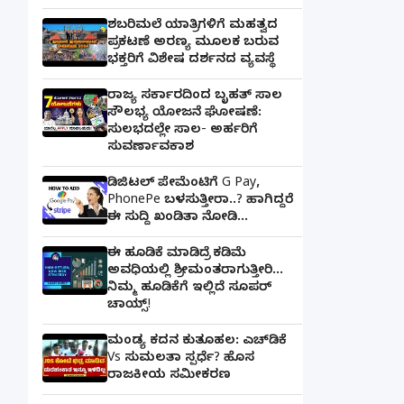
ಶಬರಿಮಲೆ ಯಾತ್ರಿಗಳಿಗೆ ಮಹತ್ವದ
ಪ್ರಕಟಣೆ ಅರಣ್ಯ ಮೂಲಕ ಬರುವ
ಭಕ್ತರಿಗೆ ವಿಶೇಷ ದರ್ಶನದ ವ್ಯವಸ್ಥೆ
ರಾಜ್ಯ ಸರ್ಕಾರದಿಂದ ಬೃಹತ್ ಸಾಲ
ಸೌಲಭ್ಯ ಯೋಜನೆ ಘೋಷಣೆ:
ಸುಲಭದಲ್ಲೇ ಸಾಲ- ಅರ್ಹರಿಗೆ
ಸುವರ್ಣಾವಕಾಶ
ಡಿಜಿಟಲ್ ಪೇಮೆಂಟಿಗೆ G Pay,
PhonePe ಬಳಸುತ್ತೀರಾ..? ಹಾಗಿದ್ದರೆ
ಈ ಸುದ್ದಿ ಖಂಡಿತಾ ನೋಡಿ...
ಈ ಹೂಡಿಕೆ ಮಾಡಿದ್ರೆ ಕಡಿಮೆ
ಅವಧಿಯಲ್ಲಿ ಶ್ರೀಮಂತರಾಗುತ್ತೀರಿ...
ನಿಮ್ಮ ಹೂಡಿಕೆಗೆ ಇಲ್ಲಿದೆ ಸೂಪರ್
ಚಾಯ್ಸ್‌!
ಮಂಡ್ಯ ಕದನ ಕುತೂಹಲ: ಎಚ್‌ಡಿಕೆ
Vs ಸುಮಲತಾ ಸ್ಪರ್ಧೆ? ಹೊಸ
ರಾಜಕೀಯ ಸಮೀಕರಣ