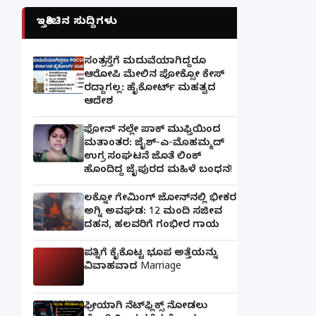
ಇತ್ತೀಚಿನ ಸುದ್ದಿಗಳು
ಸಂತ್ರಸ್ತೆಗೆ ಮದುವೆಯಾಗಿದ್ದರೂ
ಆರೋಪಿ ಮೇಲಿನ ಪೋಕ್ಸೋ ಕೇಸ್
ರದ್ದಾಗಲ್ಲ: ಹೈಕೋರ್ಟ್ ಮಹತ್ವದ
ಆದೇಶ
ಫೋನ್ ನಲ್ಲೇ ಪಾಕ್ ಮುಫ್ತಿಯಿಂದ
ಮತಾಂತರ: ಜೈಶ್-ಎ-ಮೊಹಮ್ಮದ್
ಉಗ್ರ ಸಂಘಟನೆ ಜೊತೆ ಲಿಂಕ್
ಹೊಂದಿದ್ದ ಜೈಪುರದ ಮಹಿಳೆ ಬಂಧನ!
ಲಕ್ನೋ ಗೇಮಿಂಗ್ ಜೋನ್‌ನಲ್ಲಿ ಭೀಕರ
ಅಗ್ನಿ ಅವಘಡ: 12 ಮಂದಿ ಸಜೀವ
ದಹನ, ಹಲವರಿಗೆ ಗಂಭೀರ ಗಾಯ
ಪತ್ನಿಗೆ ಕೈಕೊಟ್ಟ ಭೂಪ ಅತ್ತೆಯನ್ನು
ವಿವಾಹವಾದ Marriage
ಫ್ರೀಯಾಗಿ ನೆಟ್‌ಫ್ಲಿಕ್ಸ್ ನೋಡಲು