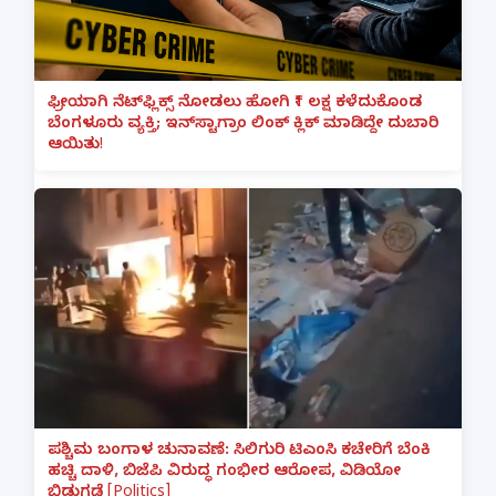
ಫ್ರೀಯಾಗಿ ನೆಟ್‌ಫ್ಲಿಕ್ಸ್ ನೋಡಲು ಹೋಗಿ ₹1 ಲಕ್ಷ ಕಳೆದುಕೊಂಡ
ಬೆಂಗಳೂರು ವ್ಯಕ್ತಿ; ಇನ್‌ಸ್ಟಾಗ್ರಾಂ ಲಿಂಕ್ ಕ್ಲಿಕ್ ಮಾಡಿದ್ದೇ ದುಬಾರಿ
ಆಯಿತು!
ಪಶ್ಚಿಮ ಬಂಗಾಳ ಚುನಾವಣೆ: ಸಿಲಿಗುರಿ ಟಿಎಂಸಿ ಕಚೇರಿಗೆ ಬೆಂಕಿ
ಹಚ್ಚಿ ದಾಳಿ, ಬಿಜೆಪಿ ವಿರುದ್ಧ ಗಂಭೀರ ಆರೋಪ, ವಿಡಿಯೋ
ಬಿಡುಗಡೆ [Politics]