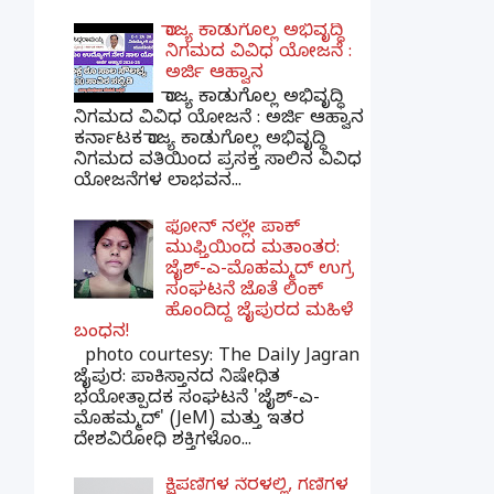
ರಾಜ್ಯ ಕಾಡುಗೊಲ್ಲ ಅಭಿವೃದ್ಧಿ
ನಿಗಮದ ವಿವಿಧ ಯೋಜನೆ :
ಅರ್ಜಿ ಆಹ್ವಾನ
ರಾಜ್ಯ ಕಾಡುಗೊಲ್ಲ ಅಭಿವೃದ್ಧಿ
ನಿಗಮದ ವಿವಿಧ ಯೋಜನೆ : ಅರ್ಜಿ ಆಹ್ವಾನ
ಕರ್ನಾಟಕ ರಾಜ್ಯ ಕಾಡುಗೊಲ್ಲ ಅಭಿವೃದ್ಧಿ
ನಿಗಮದ ವತಿಯಿಂದ ಪ್ರಸಕ್ತ ಸಾಲಿನ ವಿವಿಧ
ಯೋಜನೆಗಳ ಲಾಭವನ...
ಫೋನ್ ನಲ್ಲೇ ಪಾಕ್
ಮುಫ್ತಿಯಿಂದ ಮತಾಂತರ:
ಜೈಶ್-ಎ-ಮೊಹಮ್ಮದ್ ಉಗ್ರ
ಸಂಘಟನೆ ಜೊತೆ ಲಿಂಕ್
ಹೊಂದಿದ್ದ ಜೈಪುರದ ಮಹಿಳೆ
ಬಂಧನ!
photo courtesy: The Daily Jagran
ಜೈಪುರ: ಪಾಕಿಸ್ತಾನದ ನಿಷೇಧಿತ
ಭಯೋತ್ಪಾದಕ ಸಂಘಟನೆ 'ಜೈಶ್-ಎ-
ಮೊಹಮ್ಮದ್' (JeM) ಮತ್ತು ಇತರ
ದೇಶವಿರೋಧಿ ಶಕ್ತಿಗಳೊಂ...
ಕ್ಷಿಪಣಿಗಳ ನೆರಳಲ್ಲಿ, ಗಣಿಗಳ