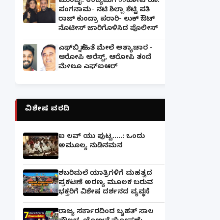
ಮುಂಬೈ: ಉದ್ಯಮಿಗೆ 60ಕೋಟಿ ರೂ.
ಪಂಗನಾಮ- ನಟಿ ಶಿಲ್ಪಾ ಶೆಟ್ಟಿ ಪತಿ
ರಾಜ್ ಕುಂದ್ರಾ ಪರಾರಿ- ಲುಕ್ ಔಟ್
ನೊಟೀಸ್ ಜಾರಿಗೊಳಿಸಿದ ಪೊಲೀಸ್
ಎಫ್‌ಬಿ ಸ್ನೇಹಿತೆ ಮೇಲೆ ಅತ್ಯಾಚಾರ -
ಆರೋಪಿ ಅರೆಸ್ಟ್, ಆರೋಪಿ ತಂದೆ
ಮೇಲೂ ಎಫ್ಐಆರ್
ವಿಶೇಷ ವರದಿ
ಐ ಲವ್ ಯು ಪುಟ್ಟ.....: ಒಂದು
ಅಮೂಲ್ಯ ನುಡಿನಮನ
ಶಬರಿಮಲೆ ಯಾತ್ರಿಗಳಿಗೆ ಮಹತ್ವದ
ಪ್ರಕಟಣೆ ಅರಣ್ಯ ಮೂಲಕ ಬರುವ
ಭಕ್ತರಿಗೆ ವಿಶೇಷ ದರ್ಶನದ ವ್ಯವಸ್ಥೆ
ರಾಜ್ಯ ಸರ್ಕಾರದಿಂದ ಬೃಹತ್ ಸಾಲ