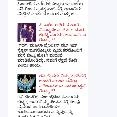
ಹಿಂದುಳಿದ ವರ್ಗಗಳ ಕಲ್ಯಾಣ ಇಲಾಖೆಯ
ವತಿಯಿಂದ ಪ್ರಸಕ್ತ ಸಾಲಿನಲ್ಲಿ ಇಲಾಖೆಯ
ಮೆಟ್ರಿಕ್ ನಂತರದ ಬಾಲಕ ಮತ್ತು ಬ...
ಪಿಎಸ್​ಐ ಆಗಿರುವ ತಾಯಿ
ವಿರುದ್ಧವೇ ಎಸ್ ಪಿ ಗೆ ದೂರು
ಕೊಟ್ಟ ಮಗಳು.. ಕಾರಣವೇನು
ಗೊತ್ತಾ..??
ಗದಗ​: ಮಹಿಳಾ ಪೊಲೀಸ್​ ಸಬ್ ​ಇನ್​
ಸ್ಪೆಕ್ಟರ್​ ಮಗಳೊಬ್ಬಳು ಪ್ರಿಯಕರನೊಂದಿಗೆ
ಮನೆ ಬಿಟ್ಟು ಹೋಗಿ ಮದುವೆ
ಮಾಡಿಕೊಂಡಿದ್ದು, ನಮಗೆ ರಕ್ಷಣೆ ಕೊಡಿ
ಎಂದು ತಾಯ...
ಶನಿ ದೇವರು ನಿಮ್ಮ ಕನಸಿನಲ್ಲಿ
ಬಂದರೆ ಮುಂದೆ ಏನೆಲ್ಲಾ
ಪರಿಣಾಮಗಳು ಎದುರಾಗುತ್ತವೆ
ಗೊತ್ತಾ..??
ಶನಿ ದೇವರಿಗೆ ಸಂಬಂಧಿಸಿದ ಕನಸುಗಳು
ಬಿದ್ದರೆ, ಅದು ನಿಮ್ಮ ಜೀವನದಲ್ಲಿ ಕೆಲವು
ಪ್ರಮುಖ ಬದಲಾವಣೆಗಳಿಗೆ
ಕಾರಣವಾಗಬಹುದು ಎನ್ನುವುದನ್ನು