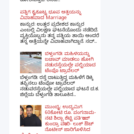
ತೋರಿಸುತ್ತದೆ. ಶನಿದ...
ಪತ್ನಿಗೆ ಕೈಕೊಟ್ಟ ಭೂಪ ಅತ್ತೆಯನ್ನು
ವಿವಾಹವಾದ Marriage
ಕಾನ್ಪುರ: ಉತ್ತರ ಪ್ರದೇಶದ ಕಾನ್ಪುರ
ಎಂಬಲ್ಲಿ ವಿಲಕ್ಷಣ ಘಟನೆಯೊಂದು ನಡೆದಿದೆ.
ವ್ಯಕ್ತಿಯೊಬ್ಬನು ತನ್ನ ಪತ್ನಿಯ ತಾಯಿ ಅಂದರೆ
ತನ್ನ ಅತ್ತೆಯನ್ನೇ ವಿವಾಹವಾಗಿದ್ದಾನೆ. ಸದ್...
ಬೆಳ್ತಂಗಡಿ: ಮಹಿಳೆಯನ್ನು
ಬಚಾವ್ ಮಾಡಲು ಹೋಗಿ
ನಡುರಸ್ತೆಯಲ್ಲೇ ಪಲ್ಟಿಯಾದ
ಟೆಂಪೊ ಟ್ರಾವೆಲರ್
ಬೆಳ್ತಂಗಡಿ: ರಸ್ತೆ ದಾಟುತ್ತಿದ್ದ ಮಹಿಳೆಗೆ ಡಿಕ್ಕಿ
ತಪ್ಪಿಸಲು ಟೆಂಪೋ ಟ್ರಾವೆಲರ್
ನಡುವರಸ್ತೆಯಲ್ಲೇ ಪಲ್ಟಿಯಾದ ಘಟನೆ ದ.ಕ.
ಜಿಲ್ಲೆಯ ಬೆಳ್ತಂಗಡಿ ತಾಲೂಕಿನ...
ಮುಂಬೈ: ಉದ್ಯಮಿಗೆ
60ಕೋಟಿ ರೂ. ಪಂಗನಾಮ-
ನಟಿ ಶಿಲ್ಪಾ ಶೆಟ್ಟಿ ಪತಿ ರಾಜ್
ಕುಂದ್ರಾ ಪರಾರಿ- ಲುಕ್ ಔಟ್
ನೊಟೀಸ್ ಜಾರಿಗೊಳಿಸಿದ