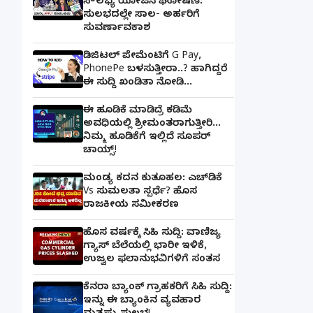
ಸೌಲಭ್ಯ ಯೋಜನೆ ಘೋಷಣೆ:
ಸುಲಭದಲ್ಲೇ ಸಾಲ- ಅರ್ಹರಿಗೆ
ಸುವರ್ಣಾವಕಾಶ
ಡಿಜಿಟಲ್ ಪೇಮೆಂಟಿಗೆ G Pay,
PhonePe ಬಳಸುತ್ತೀರಾ..? ಹಾಗಿದ್ದರೆ
ಈ ಸುದ್ದಿ ಖಂಡಿತಾ ನೋಡಿ...
ಈ ಹೂಡಿಕೆ ಮಾಡಿದ್ರೆ ಕಡಿಮೆ
ಅವಧಿಯಲ್ಲಿ ಶ್ರೀಮಂತರಾಗುತ್ತೀರಿ...
ನಿಮ್ಮ ಹೂಡಿಕೆಗೆ ಇಲ್ಲಿದೆ ಸೂಪರ್
ಚಾಯ್ಸ್‌!
ಮಂಡ್ಯ ಕದನ ಕುತೂಹಲ: ಎಚ್‌ಡಿಕೆ
Vs ಸುಮಲತಾ ಸ್ಪರ್ಧೆ? ಹೊಸ
ರಾಜಕೀಯ ಸಮೀಕರಣ
ಹೊಸ ವರ್ಷಕ್ಕೆ ಸಿಹಿ ಸುದ್ದಿ: ವಾಣಿಜ್ಯ
ಗ್ಯಾಸ್‌ ಬೆಲೆಯಲ್ಲಿ ಭಾರೀ ಇಳಿಕೆ,
ಉಜ್ವಲ ಫಲಾನುಭವಿಗಳಿಗೆ ಸಂತಸ
ಕೆನರಾ ಬ್ಯಾಂಕ್‌ ಗ್ರಾಹಕರಿಗೆ ಸಿಹಿ ಸುದ್ದಿ:
ಇನ್ನು ಈ ಬ್ಯಾಂಕಿನ ವ್ಯವಹಾರ