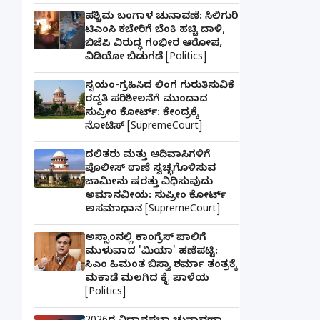
ಪಶ್ಚಿಮ ಬಂಗಾಳ ಚುನಾವಣೆ: ಸಿಲಿಗುರಿ
ಟಿಎಂಸಿ ಕಚೇರಿಗೆ ಬೆಂಕಿ ಹಚ್ಚಿ ದಾಳಿ,
ಬಿಜೆಪಿ ವಿರುದ್ಧ ಗಂಭೀರ ಆರೋಪ,
ವಿಡಿಯೋ ಬಿಡುಗಡೆ [Politics]
ಸ್ವಯಂ-ಗ್ರಹಿಸಿದ ಲಿಂಗ ಗುರುತಿಸುವಿಕೆ
ರದ್ದತಿ ಪರಿಶೀಲನೆಗೆ ಮುಂದಾದ
ಸುಪ್ರೀಂ ಕೋರ್ಟ್: ಕೇಂದ್ರಕ್ಕೆ
ನೋಟಿಸ್ [SupremeCourt]
ದಲಿತರು ಮತ್ತು ಆದಿವಾಸಿಗಳಿಗೆ
ಪೊಲೀಸ್ ಠಾಣೆ ಸ್ವಚ್ಛಗೊಳಿಸುವ
ಜಾಮೀನು ಷರತ್ತು ವಿಧಿಸುವುದು
ಅಮಾನವೀಯ: ಸುಪ್ರೀಂ ಕೋರ್ಟ್
ಅಸಮಾಧಾನ [SupremeCourt]
ಅಸ್ಸಾಂನಲ್ಲಿ ಕಾಂಗ್ರೆಸ್ ಪಾಲಿಗೆ
ಮುಳುವಾದ 'ಮಿಯಾ' ಹಣೆಪಟ್ಟಿ:
ಸಿಎಂ ಹಿಮಂತ ಬಿಸ್ವಾ ಶರ್ಮಾ ತಂತ್ರಕ್ಕೆ
ಮಕಾಡೆ ಮಲಗಿದ ಕೈ ಪಾಳೆಯ
[Politics]