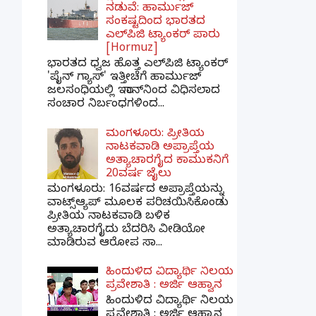
ನಡುವೆ: ಹಾರ್ಮುಜ್
ಸಂಕಷ್ಟದಿಂದ ಭಾರತದ
ಎಲ್‌ಪಿಜಿ ಟ್ಯಾಂಕರ್ ಪಾರು
[Hormuz]
ಭಾರತದ ಧ್ವಜ ಹೊತ್ತ ಎಲ್‌ಪಿಜಿ ಟ್ಯಾಂಕರ್
'ಪೈನ್ ಗ್ಯಾಸ್' ಇತ್ತೀಚೆಗೆ ಹಾರ್ಮುಜ್
ಜಲಸಂಧಿಯಲ್ಲಿ ಇರಾನ್‌ನಿಂದ ವಿಧಿಸಲಾದ
ಸಂಚಾರ ನಿರ್ಬಂಧಗಳಿಂದ...
ಮಂಗಳೂರು: ಪ್ರೀತಿಯ
ನಾಟಕವಾಡಿ ಅಪ್ರಾಪ್ತೆಯ
ಅತ್ಯಾಚಾರಗೈದ ಕಾಮುಕನಿಗೆ
20ವರ್ಷ ಜೈಲು
ಮಂಗಳೂರು: 16ವರ್ಷದ ಅಪ್ರಾಪ್ತೆಯನ್ನು
ವಾಟ್ಸ್ಆ್ಯಪ್ ಮೂಲಕ ಪರಿಚಯಿಸಿಕೊಂಡು
ಪ್ರೀತಿಯ ನಾಟಕವಾಡಿ ಬಳಿಕ
ಅತ್ಯಾಚಾರಗೈದು ಬೆದರಿಸಿ ವೀಡಿಯೋ
ಮಾಡಿರುವ ಆರೋಪ ಸಾ...
ಹಿಂದುಳಿದ ವಿದ್ಯಾರ್ಥಿ ನಿಲಯ
ಪ್ರವೇಶಾತಿ : ಅರ್ಜಿ ಆಹ್ವಾನ
ಹಿಂದುಳಿದ ವಿದ್ಯಾರ್ಥಿ ನಿಲಯ
ಪ್ರವೇಶಾತಿ : ಅರ್ಜಿ ಆಹ್ವಾನ