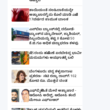
ಆಹ್ವಾನ
ತಾಯಿಯಂತೆ ಸಲಹಿದಾಕೆಯನ್ನೇ
ಅತ್ಯಾಚಾರಗೈದು ಕೊಲೆ ಮಾಡಿ ಎಸೆದ
17ವರ್ಷದ ಕಾಮುಕ ಬಾಲಕ
ಎಸ್‌ಬಿಐ ಬ್ಯಾಂಕ್‌ನಲ್ಲಿ‌ ದರೋಡೆ-
ಬ್ಯಾಂಕ್​ನ ಮ್ಯಾನೇಜರ್‌, ಕ್ಯಾಶಿಯರ್‌,
ಸಿಬ್ಬಂದಿಯನ್ನು ಕಟ್ಟಿ 8 ಕೋಟಿ 50
ಕೆ.ಜಿ.ಗೂ ಅಧಿಕ ಚಿನ್ನಾಭರಣ ಕಳವು
ಸೆ.25ರಂದು ಹಸೆಮಣೆ ಏರಬೇಕಿದ್ದ ಭಾವೀ
ಮದುಮಗಳು ಅಪಘಾತಕ್ಕೆ ಬಲಿ
ಬೆಂಗಳೂರು: ಚಿನ್ನ ಕಳ್ಳಸಾಗಾಟ
ಪ್ರಕರಣ- ನಟಿ ರನ್ಯಾ ರಾವ್‌ಗೆ 102
ಕೋಟಿ ರೂ. ಮೊತ್ತದ ದಂಡ
ಎಫ್‌ಬಿ ಸ್ನೇಹಿತೆ ಮೇಲೆ ಅತ್ಯಾಚಾರ -
ಆರೋಪಿ ಅರೆಸ್ಟ್, ಆರೋಪಿ ತಂದೆ
ಮೇಲೂ ಎಫ್ಐಆರ್