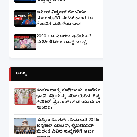
ಮತ್ತಷ್ಟು ಸುಲಭ!
ಆಸೀಸ್ ವಿಶ್ವಕಪ್ ಗೆಲುವಿಗೂ
ಮಂಗಳೂರಿಗೆ ನಂಟು! ಕಾಂಗರೂ
ಗೆಲುವಿಗೆ ಮಹಿಳೆಯ ಬಲ!
2000 ರೂ. ನೋಟು ಇದೆಯಾ..?
ನಗದೀಕರಿಸಲು ಲಾಸ್ಟ್‌ ಚಾನ್ಸ್‌!
ರಾಜ್ಯ
ಕಂಕಣ ಭಾಗ್ಯ ಕೂಡಿಬಂತು: ಕೊನೆಗೂ
ಭಾವಿ ಪತ್ನಿಯನ್ನು ಪರಿಚಯಿಸಿದ 'ಗಿಚ್ಚಿ
ಗಿಲಿಗಿಲಿ' ಪ್ರಶಾಂತ್ ಗೌಡ! ಯಾರು ಈ
ಸುಂದರಿ?
ಸುಪ್ರೀಂ ಕೋರ್ಟ್ ನೇಮಕಾತಿ 2026:
ಅಸಿಸ್ಟೆಂಟ್ ಎಡಿಟರ್, ಲೈಬ್ರರಿಯನ್
ಸೇರಿದಂತೆ ವಿವಿಧ ಹುದ್ದೆಗಳಿಗೆ ಅರ್ಜಿ