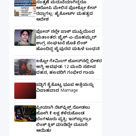
ಸಂತ್ರಸ್ತೆಗೆ ಮದುವೆಯಾಗಿದ್ದರೂ
ಆರೋಪಿ ಮೇಲಿನ ಪೋಕ್ಸೋ ಕೇಸ್
ರದ್ದಾಗಲ್ಲ: ಹೈಕೋರ್ಟ್ ಮಹತ್ವದ
ಆದೇಶ
ಫೋನ್ ನಲ್ಲೇ ಪಾಕ್ ಮುಫ್ತಿಯಿಂದ
ಮತಾಂತರ: ಜೈಶ್-ಎ-ಮೊಹಮ್ಮದ್
ಉಗ್ರ ಸಂಘಟನೆ ಜೊತೆ ಲಿಂಕ್
ಹೊಂದಿದ್ದ ಜೈಪುರದ ಮಹಿಳೆ ಬಂಧನ!
ಲಕ್ನೋ ಗೇಮಿಂಗ್ ಜೋನ್‌ನಲ್ಲಿ ಭೀಕರ
ಅಗ್ನಿ ಅವಘಡ: 12 ಮಂದಿ ಸಜೀವ
ದಹನ, ಹಲವರಿಗೆ ಗಂಭೀರ ಗಾಯ
ಪತ್ನಿಗೆ ಕೈಕೊಟ್ಟ ಭೂಪ ಅತ್ತೆಯನ್ನು
ವಿವಾಹವಾದ Marriage
ಫ್ರೀಯಾಗಿ ನೆಟ್‌ಫ್ಲಿಕ್ಸ್ ನೋಡಲು
ಹೋಗಿ ₹1 ಲಕ್ಷ ಕಳೆದುಕೊಂಡ
ಬೆಂಗಳೂರು ವ್ಯಕ್ತಿ; ಇನ್‌ಸ್ಟಾಗ್ರಾಂ
ಲಿಂಕ್ ಕ್ಲಿಕ್ ಮಾಡಿದ್ದೇ ದುಬಾರಿ
ಆಯಿತು!