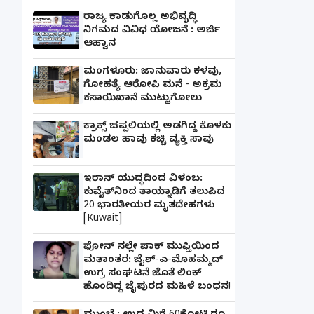
ರಾಜ್ಯ ಕಾಡುಗೊಲ್ಲ ಅಭಿವೃದ್ಧಿ
ನಿಗಮದ ವಿವಿಧ ಯೋಜನೆ : ಅರ್ಜಿ
ಆಹ್ವಾನ
ಮಂಗಳೂರು: ಜಾನುವಾರು ಕಳವು,
ಗೋಹತ್ಯೆ ಆರೋಪಿ ಮನೆ - ಅಕ್ರಮ
ಕಸಾಯಿಖಾನೆ ಮುಟ್ಟುಗೋಲು
ಕ್ರಾಕ್ಸ್ ಚಪ್ಪಲಿಯಲ್ಲಿ ಅಡಗಿದ್ದ ಕೊಳಕು
ಮಂಡಲ ಹಾವು ಕಚ್ಚಿ ವ್ಯಕ್ತಿ ಸಾವು
ಇರಾನ್ ಯುದ್ಧದಿಂದ ವಿಳಂಬ:
ಕುವೈತ್‌ನಿಂದ ತಾಯ್ನಾಡಿಗೆ ತಲುಪಿದ
20 ಭಾರತೀಯರ ಮೃತದೇಹಗಳು
[Kuwait]
ಫೋನ್ ನಲ್ಲೇ ಪಾಕ್ ಮುಫ್ತಿಯಿಂದ
ಮತಾಂತರ: ಜೈಶ್-ಎ-ಮೊಹಮ್ಮದ್
ಉಗ್ರ ಸಂಘಟನೆ ಜೊತೆ ಲಿಂಕ್
ಹೊಂದಿದ್ದ ಜೈಪುರದ ಮಹಿಳೆ ಬಂಧನ!