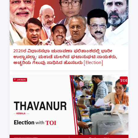
2026ರ ವಿಧಾನಸಭಾ ಚುನಾವಣಾ ಫಲಿತಾಂಶದಲ್ಲಿ ಭಾರೀ
ಉಲ್ಟಾಪಲ್ಟಾ: ಮಕಾಡೆ ಮಲಗಿದ ಘಟಾನುಘಟಿ ನಾಯಕರು,
ಅಚ್ಚರಿಯ ಗೆಲುವು ಸಾಧಿಸಿದ ಹೊಸಬರು [Election]