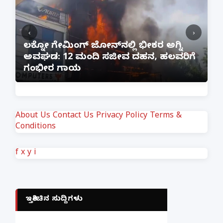
‹
›
:
ಲಕ್ನೋ ಗೇಮಿಂಗ್ ಜೋನ್‌ನಲ್ಲಿ ಭೀಕರ ಅಗ್ನಿ
ಅವಘಡ: 12 ಮಂದಿ ಸಜೀವ ದಹನ, ಹಲವರಿಗೆ
ಪ
ಗಂಭೀರ ಗಾಯ
M
About Us
Contact Us
Privacy Policy
Terms &
Conditions
f
x
y
i
ಇತ್ತೀಚಿನ ಸುದ್ದಿಗಳು