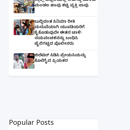
ಕ್ರಾಕ್ಸ್ ಚಪ್ಪಲಿಯಲ್ಲಿ ಅಡಗಿದ್ದ ಕೊಳಕು
ಮಂಡಲ ಹಾವು ಕಚ್ಚಿ ವ್ಯಕ್ತಿ ಸಾವು
ಬುದ್ಧಿವಂತ ಸಿನಿಮಾ ರೀತಿ
ಮದುವೆಯಾಗಿ ಯುವತಿಯರಿಗೆ
ಕೈಕೊಡುವುದೇ ಈತನ ಚಾಳಿ:
ನಯವಂಚಕನನ್ನು ಬಂಧಿಸಿ
ಜೈಲಿಗಟ್ಟಿದ ಪೊಲೀಸರು
ಜಿಲೆಟಿನ್ ಸಿಡಿಸಿ ಪ್ರೇಯಸಿಯನ್ನು
ಕೊಲೆಗೈದ ಪ್ರಿಯಕರ
Popular Posts