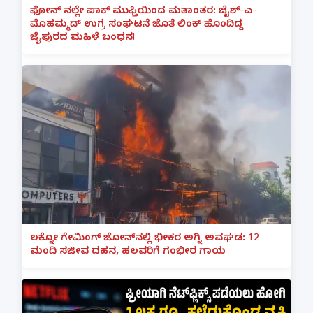
ಫೋನ್ ನಲ್ಲೇ ಪಾಕ್ ಮುಫ್ತಿಯಿಂದ ಮತಾಂತರ: ಜೈಶ್-ಎ-
ಮೊಹಮ್ಮದ್ ಉಗ್ರ ಸಂಘಟನೆ ಜೊತೆ ಲಿಂಕ್ ಹೊಂದಿದ್ದ
ಜೈಪುರದ ಮಹಿಳೆ ಬಂಧನ!
ಲಕ್ನೋ ಗೇಮಿಂಗ್ ಜೋನ್‌ನಲ್ಲಿ ಭೀಕರ ಅಗ್ನಿ ಅವಘಡ: 12
ಮಂದಿ ಸಜೀವ ದಹನ, ಹಲವರಿಗೆ ಗಂಭೀರ ಗಾಯ