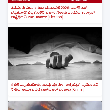
ತವನೂರು ವಿಧಾನಸಭಾ ಚುನಾವಣೆ 2026: ಎಲ್‌ಡಿಎಫ್
ಭದ್ರಕೋಟೆ ಛಿದ್ರಗೊಳಿಸಿ ಭರ್ಜರಿ ಗೆಲುವು ಸಾಧಿಸಿದ ಕಾಂಗ್ರೆಸ್
ಅಭ್ಯರ್ಥಿ ವಿ.ಎಸ್. ಜಾಯ್ [Election]
ದೆಹಲಿ ನ್ಯಾಯಾಧೀಶರ ಸಾವು ಪ್ರಕರಣ: ಆತ್ಮಹತ್ಯೆಗೆ ಪ್ರಚೋದನೆ
ನೀಡಿದ ಆರೋಪದಡಿ ಎಫ್‌ಐಆರ್ ದಾಖಲು [Crime]