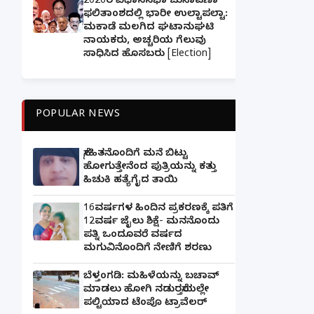
2026ರ ವಿಧಾನಸಭಾ ಚುನಾವಣಾ
ಫಲಿತಾಂಶದಲ್ಲಿ ಭಾರೀ ಉಲ್ಟಾಪಲ್ಟಾ:
ಮಕಾಡೆ ಮಲಗಿದ ಘಟಾನುಘಟಿ
ನಾಯಕರು, ಅಚ್ಚರಿಯ ಗೆಲುವು
ಸಾಧಿಸಿದ ಹೊಸಬರು [Election]
POPULAR NEWS
ಸ್ನೇಹಿತನೊಂದಿಗೆ ಮನೆ ಬಿಟ್ಟು
ಹೋಗುತ್ತೇನೆಂದ ಪುತ್ರಿಯನ್ನು ಕತ್ತು
ಹಿಚುಕಿ ಹತ್ಯೆಗೈದ ತಾಯಿ
16ವರ್ಷಗಳ ಹಿಂದಿನ ಪ್ರಕರಣಕ್ಕೆ ಪತಿಗೆ
12ವರ್ಷ ಜೈಲು ಶಿಕ್ಷೆ- ಮನನೊಂದು
ಪತ್ನಿ ಒಂದೂವರೆ ವರ್ಷದ
ಮಗುವಿನೊಂದಿಗೆ ನೇಣಿಗೆ ಶರಣು
ಬೆಳ್ತಂಗಡಿ: ಮಹಿಳೆಯನ್ನು ಬಚಾವ್
ಮಾಡಲು ಹೋಗಿ ನಡುರಸ್ತೆಯಲ್ಲೇ
ಪಲ್ಟಿಯಾದ ಟೆಂಪೊ ಟ್ರಾವೆಲರ್