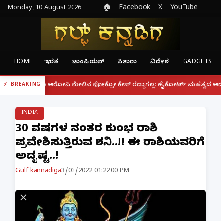
Monday, 10 August 2026
🏠
Facebook
X
YouTube
HOME
ಭಾರತ
ಚಾಂಪಿಯನ್
ಸಿತಾರಾ
ವಿದೇಶ
GADGETS
|
ದರೂ ಆರೋಪಿ ಮೇಲಿನ ಪೋಕ್ಸೋ ಕೇಸ್ ರದ್ದಾಗಲ್ಲ: ಹೈಕೋರ್ಟ್ ಮಹತ್ವದ ಆದೇಶ
ಫೋನ್ 
BREAKING
INDIA
30 ವರ್ಷಗಳ ನಂತರ ಕುಂಭ ರಾಶಿ
ಪ್ರವೇಶಿಸುತ್ತಿರುವ ಶನಿ..!! ಈ ರಾಶಿಯವರಿಗೆ
ಅದೃಷ್ಟ..!
Gulf kannadiga
3/03/2022 01:22:00 PM