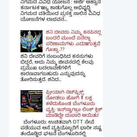
ನಿಗಮದ ವಿವಿಧ ಯೋಜನೆ : ಅರ್ಜಿ ಆಹ್ವಾನ
ಕರ್ನಾಟಕ ರಾಜ್ಯ ಕಾಡುಗೊಲ್ಲ ಅಭಿವೃದ್ಧಿ
ನಿಗಮದ ವತಿಯಿಂದ ಪ್ರಸಕ್ತ ಸಾಲಿನ ವಿವಿಧ
ಯೋಜನೆಗಳ ಲಾಭವನ...
ಶನಿ ದೇವರು ನಿಮ್ಮ ಕನಸಿನಲ್ಲಿ
ಬಂದರೆ ಮುಂದೆ ಏನೆಲ್ಲಾ
ಪರಿಣಾಮಗಳು ಎದುರಾಗುತ್ತವೆ
ಗೊತ್ತಾ..??
ಶನಿ ದೇವರಿಗೆ ಸಂಬಂಧಿಸಿದ ಕನಸುಗಳು
ಬಿದ್ದರೆ, ಅದು ನಿಮ್ಮ ಜೀವನದಲ್ಲಿ ಕೆಲವು
ಪ್ರಮುಖ ಬದಲಾವಣೆಗಳಿಗೆ
ಕಾರಣವಾಗಬಹುದು ಎನ್ನುವುದನ್ನು
ತೋರಿಸುತ್ತದೆ. ಶನಿದ...
ಫ್ರೀಯಾಗಿ ನೆಟ್‌ಫ್ಲಿಕ್ಸ್
ನೋಡಲು ಹೋಗಿ ₹1 ಲಕ್ಷ
ಕಳೆದುಕೊಂಡ ಬೆಂಗಳೂರು
ವ್ಯಕ್ತಿ; ಇನ್‌ಸ್ಟಾಗ್ರಾಂ ಲಿಂಕ್ ಕ್ಲಿಕ್
ಮಾಡಿದ್ದೇ ದುಬಾರಿ ಆಯಿತು!
ಬೆಂಗಳೂರು: ಉಚಿತವಾಗಿ OTT ಸೇವೆ
ಪಡೆಯುವ ಆಸೆ ವ್ಯಕ್ತಿಯೊಬ್ಬರಿಗೆ ಭಾರೀ ನಷ್ಟ
ತಂದೊಡ್ಡಿದ ಘಟನೆ ಬೆಂಗಳೂರಿನಲ್ಲಿ