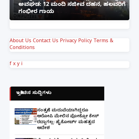
ಅವಘಡ: 12 ಮಂದಿ ಸಜೀವ ದಹನ, ಹಲವರಿಗೆ
ಪ
ಗಂಭೀರ ಗಾಯ
M
About Us
Contact Us
Privacy Policy
Terms &
Conditions
f
x
y
i
ಇತ್ತೀಚಿನ ಸುದ್ದಿಗಳು
ಸಂತ್ರಸ್ತೆಗೆ ಮದುವೆಯಾಗಿದ್ದರೂ
ಆರೋಪಿ ಮೇಲಿನ ಪೋಕ್ಸೋ ಕೇಸ್
ರದ್ದಾಗಲ್ಲ: ಹೈಕೋರ್ಟ್ ಮಹತ್ವದ
ಆದೇಶ