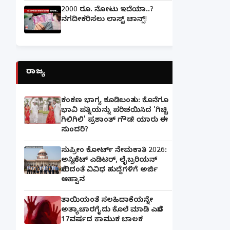
2000 ರೂ. ನೋಟು ಇದೆಯಾ..?
ನಗದೀಕರಿಸಲು ಲಾಸ್ಟ್‌ ಚಾನ್ಸ್‌!
ರಾಜ್ಯ
ಕಂಕಣ ಭಾಗ್ಯ ಕೂಡಿಬಂತು: ಕೊನೆಗೂ
ಭಾವಿ ಪತ್ನಿಯನ್ನು ಪರಿಚಯಿಸಿದ 'ಗಿಚ್ಚಿ
ಗಿಲಿಗಿಲಿ' ಪ್ರಶಾಂತ್ ಗೌಡ! ಯಾರು ಈ
ಸುಂದರಿ?
ಸುಪ್ರೀಂ ಕೋರ್ಟ್ ನೇಮಕಾತಿ 2026:
ಅಸಿಸ್ಟೆಂಟ್ ಎಡಿಟರ್, ಲೈಬ್ರರಿಯನ್
ಸೇರಿದಂತೆ ವಿವಿಧ ಹುದ್ದೆಗಳಿಗೆ ಅರ್ಜಿ
ಆಹ್ವಾನ
ತಾಯಿಯಂತೆ ಸಲಹಿದಾಕೆಯನ್ನೇ
ಅತ್ಯಾಚಾರಗೈದು ಕೊಲೆ ಮಾಡಿ ಎಸೆದ
17ವರ್ಷದ ಕಾಮುಕ ಬಾಲಕ