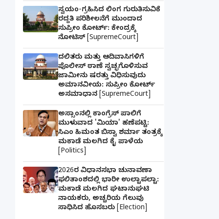
ಸ್ವಯಂ-ಗ್ರಹಿಸಿದ ಲಿಂಗ ಗುರುತಿಸುವಿಕೆ
ರದ್ದತಿ ಪರಿಶೀಲನೆಗೆ ಮುಂದಾದ
ಸುಪ್ರೀಂ ಕೋರ್ಟ್: ಕೇಂದ್ರಕ್ಕೆ
ನೋಟಿಸ್ [SupremeCourt]
ದಲಿತರು ಮತ್ತು ಆದಿವಾಸಿಗಳಿಗೆ
ಪೊಲೀಸ್ ಠಾಣೆ ಸ್ವಚ್ಛಗೊಳಿಸುವ
ಜಾಮೀನು ಷರತ್ತು ವಿಧಿಸುವುದು
ಅಮಾನವೀಯ: ಸುಪ್ರೀಂ ಕೋರ್ಟ್
ಅಸಮಾಧಾನ [SupremeCourt]
ಅಸ್ಸಾಂನಲ್ಲಿ ಕಾಂಗ್ರೆಸ್ ಪಾಲಿಗೆ
ಮುಳುವಾದ 'ಮಿಯಾ' ಹಣೆಪಟ್ಟಿ:
ಸಿಎಂ ಹಿಮಂತ ಬಿಸ್ವಾ ಶರ್ಮಾ ತಂತ್ರಕ್ಕೆ
ಮಕಾಡೆ ಮಲಗಿದ ಕೈ ಪಾಳೆಯ
[Politics]
2026ರ ವಿಧಾನಸಭಾ ಚುನಾವಣಾ
ಫಲಿತಾಂಶದಲ್ಲಿ ಭಾರೀ ಉಲ್ಟಾಪಲ್ಟಾ:
ಮಕಾಡೆ ಮಲಗಿದ ಘಟಾನುಘಟಿ
ನಾಯಕರು, ಅಚ್ಚರಿಯ ಗೆಲುವು
ಸಾಧಿಸಿದ ಹೊಸಬರು [Election]