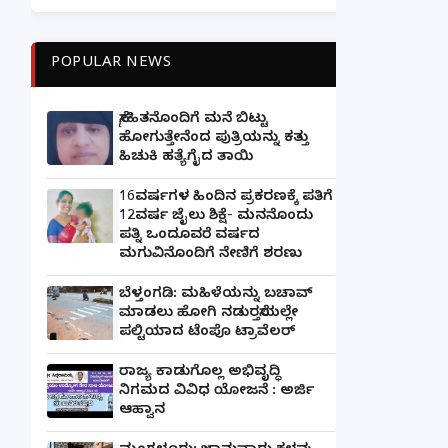
POPULAR NEWS
ಸ್ನೇಹಿತನೊಂದಿಗೆ ಮನೆ ಬಿಟ್ಟು
ಹೋಗುತ್ತೇನೆಂದ ಪುತ್ರಿಯನ್ನು ಕತ್ತು
ಹಿಚುಕಿ ಹತ್ಯೆಗೈದ ತಾಯಿ
16ವರ್ಷಗಳ ಹಿಂದಿನ ಪ್ರಕರಣಕ್ಕೆ ಪತಿಗೆ
12ವರ್ಷ ಜೈಲು ಶಿಕ್ಷೆ- ಮನನೊಂದು
ಪತ್ನಿ ಒಂದೂವರೆ ವರ್ಷದ
ಮಗುವಿನೊಂದಿಗೆ ನೇಣಿಗೆ ಶರಣು
ಬೆಳ್ತಂಗಡಿ: ಮಹಿಳೆಯನ್ನು ಬಚಾವ್
ಮಾಡಲು ಹೋಗಿ ನಡುರಸ್ತೆಯಲ್ಲೇ
ಪಲ್ಟಿಯಾದ ಟೆಂಪೊ ಟ್ರಾವೆಲರ್
ರಾಜ್ಯ ಕಾಡುಗೊಲ್ಲ ಅಭಿವೃದ್ಧಿ
ನಿಗಮದ ವಿವಿಧ ಯೋಜನೆ : ಅರ್ಜಿ
ಆಹ್ವಾನ