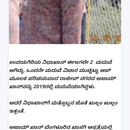
ಉದಯಗಿರಿಯ ನಿಧಾಖಾನ್​ ಈಗಾಗಲೇ 2 ಮದುವೆ
ಆಗಿದ್ದು, ಒಂದನೇ ಮದುವೆ ವಿಚಾರ ಮುಚ್ಚಿಟ್ಟು ಆಪ್
ಮೂಲಕ ಪರಿಚಯವಾದ ರಾಜೀವ್ ನಗರದ ಅಜಾಮ್
ಖಾನ್​ನನ್ನು 2019ರಲ್ಲಿ ಮದುವೆಯಾಗಿದ್ದಳು.
ಆದರೆ ನಿಧಾಖಾನ್‌ಗೆ ಮತ್ತೊಬ್ಬನ ಜೊತೆ ಖುಲ್ಲಂ ಖುಲ್ಲಂ
ಇತ್ತಂತೆ.
ಅಜಾಮ್ ಖಾನ್​ ಬೆಂಗಳೂರಿನ ಖಾಸಗಿ ಆಸ್ಪತ್ರೆಯಲ್ಲಿ