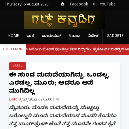
Thursday, 6 August 2026
🏠
Facebook
X
YouTube
HOME
ಭಾರತ
ಚಾಂಪಿಯನ್
ಸಿತಾರಾ
ವಿದೇಶ
GADGETS
|
ರೂ ಆರೋಪಿ ಮೇಲಿನ ಪೋಕ್ಸೋ ಕೇಸ್ ರದ್ದಾಗಲ್ಲ: ಹೈಕೋರ್ಟ್ ಮಹತ್ವದ ಆದೇಶ
ಫೋನ್ 
BREAKING
STATE
ಈ ಸುಂದರಿ ಮದುವೆಯಾಗಿದ್ದು, ಒಂದಲ್ಲ,
ಎರಡಲ್ಲ, ಮೂರು; ಆದರೂ ಆಸೆ
ಮುಗಿದಿಲ್ಲ
Editor
3/23/2022 02:02:00 PM
ಮೈಸೂರು: ಮೊದಲ ಮದುವೆಯನ್ನು ಮುಚ್ಚಿಟ್ಟು
ಬರೋಬ್ಬರಿ ಮೂರು ಮದುವೆಯಾದ ಸುಂದರಿ ಕೊನೆಗೂ
ತನ್ನ ಬಾಯ್‌ಫ್ರೆಂಡ್ ಜೊತೆ ತನ್ನ ಮೂರನೇ ಗಂಡನ ಕೈಗೆ