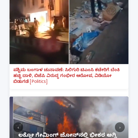
ಪಶ್ಚಿಮ ಬಂಗಾಳ ಚುನಾವಣೆ: ಸಿಲಿಗುರಿ ಟಿಎಂಸಿ ಕಚೇರಿಗೆ ಬೆಂಕಿ
ಹಚ್ಚಿ ದಾಳಿ, ಬಿಜೆಪಿ ವಿರುದ್ಧ ಗಂಭೀರ ಆರೋಪ, ವಿಡಿಯೋ
ಬಿಡುಗಡೆ [Politics]
‹
›
:
ಲಕ್ನೋ ಗೇಮಿಂಗ್ ಜೋನ್‌ನಲ್ಲಿ ಭೀಕರ ಅಗ್ನಿ