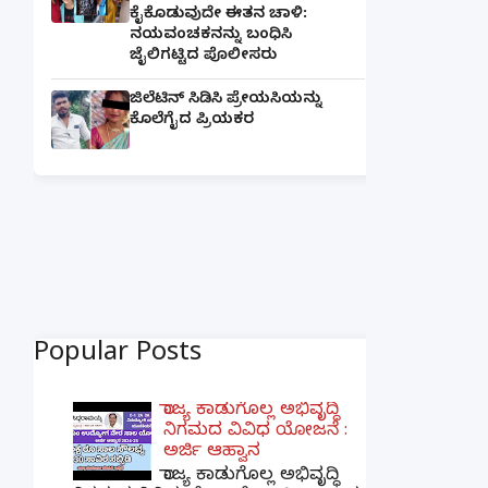
ಕೈಕೊಡುವುದೇ ಈತನ ಚಾಳಿ:
ನಯವಂಚಕನನ್ನು ಬಂಧಿಸಿ
ಜೈಲಿಗಟ್ಟಿದ ಪೊಲೀಸರು
ಜಿಲೆಟಿನ್ ಸಿಡಿಸಿ ಪ್ರೇಯಸಿಯನ್ನು
ಕೊಲೆಗೈದ ಪ್ರಿಯಕರ
Popular Posts
ರಾಜ್ಯ ಕಾಡುಗೊಲ್ಲ ಅಭಿವೃದ್ಧಿ
ನಿಗಮದ ವಿವಿಧ ಯೋಜನೆ :
ಅರ್ಜಿ ಆಹ್ವಾನ
ರಾಜ್ಯ ಕಾಡುಗೊಲ್ಲ ಅಭಿವೃದ್ಧಿ