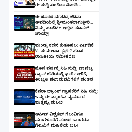
PhonePe ಬಳಸುತ್ತೀರಾ..? ಹಾಗಿದ್ದರೆ
ಈ ಸುದ್ದಿ ಖಂಡಿತಾ ನೋಡಿ...
ಈ ಹೂಡಿಕೆ ಮಾಡಿದ್ರೆ ಕಡಿಮೆ
ಅವಧಿಯಲ್ಲಿ ಶ್ರೀಮಂತರಾಗುತ್ತೀರಿ...
ನಿಮ್ಮ ಹೂಡಿಕೆಗೆ ಇಲ್ಲಿದೆ ಸೂಪರ್
ಚಾಯ್ಸ್‌!
ಮಂಡ್ಯ ಕದನ ಕುತೂಹಲ: ಎಚ್‌ಡಿಕೆ
Vs ಸುಮಲತಾ ಸ್ಪರ್ಧೆ? ಹೊಸ
ರಾಜಕೀಯ ಸಮೀಕರಣ
ಹೊಸ ವರ್ಷಕ್ಕೆ ಸಿಹಿ ಸುದ್ದಿ: ವಾಣಿಜ್ಯ
ಗ್ಯಾಸ್‌ ಬೆಲೆಯಲ್ಲಿ ಭಾರೀ ಇಳಿಕೆ,
ಉಜ್ವಲ ಫಲಾನುಭವಿಗಳಿಗೆ ಸಂತಸ
ಕೆನರಾ ಬ್ಯಾಂಕ್‌ ಗ್ರಾಹಕರಿಗೆ ಸಿಹಿ ಸುದ್ದಿ:
ಇನ್ನು ಈ ಬ್ಯಾಂಕಿನ ವ್ಯವಹಾರ
ಮತ್ತಷ್ಟು ಸುಲಭ!
ಆಸೀಸ್ ವಿಶ್ವಕಪ್ ಗೆಲುವಿಗೂ
ಮಂಗಳೂರಿಗೆ ನಂಟು! ಕಾಂಗರೂ
ಗೆಲುವಿಗೆ ಮಹಿಳೆಯ ಬಲ!