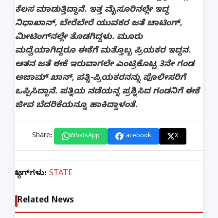
ಕೆಲಸ ಮಾಡುತ್ತಿದ್ದಾನೆ. ಇತ್ತ ಮೈಸೂರಿನಲ್ಲೇ ಇದ್ದ
ನಿಧಾಖಾನ್​, ಬೇರೆಬೇರೆ ಯುವಕರ ಜತೆ ಚಾಟಿಂಗ್,
ಮೀಟಿಂಗ್​ನಲ್ಲೇ ತೊಡಗಿದ್ದಳು. ಮೂರು
ಮದ್ವೆಯಾಗಿದ್ದರೂ ಈಕೆಗೆ ಮತ್ತೊಬ್ಬ ಪ್ರಿಯಕರ ಇದ್ದನ.
ಆತನ ಜತೆ ಈಕೆ ಇರುವಾಗಲೇ ಎಂಟ್ರಿಕೊಟ್ಟ 3ನೇ ಗಂಡ
ಅಜಾಮ್​ ಖಾನ್​, ಪತ್ನಿ-ಪ್ರಿಯಕರನನ್ನು ಪೊಲೀಸರಿಗೆ
ಒಪ್ಪಿಸಿದ್ದಾನೆ. ಪತ್ನಿಯ ನಡೆಯನ್ನ ಪ್ರಶ್ನಿಸಿದ ಗಂಡನಿಗೆ ಈಕೆ
ಜೀವ ಬೆದರಿಕೆಯನ್ನೂ ಹಾಕಿದ್ದಾಳಂತೆ.
Share:
WhatsApp
Facebook
X
ಟ್ಯಾಗ್‌ಗಳು:
STATE
Related News