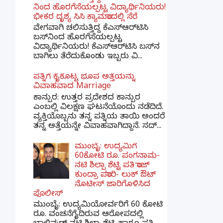
ನಿಂದ ಹೊರಗೆಸೆಯಲ್ಪಟ್ಟ ವಿದ್ಯಾರ್ಥಿನಿಯರು!
ಭೀಕರ ದೃಶ್ಯ ಸಿಸಿ ಕ್ಯಾಮರಾದಲ್ಲಿ ಸೆರೆ
ವೇಗವಾಗಿ ಚಲಿಸುತ್ತಿದ್ದ ಕೆಎಸ್‌ಆರ್‌ಟಿಸಿ
ಬಸ್‌ನಿಂದ ಹೊರಗೆಸೆಯಲ್ಪಟ್ಟ
ವಿದ್ಯಾರ್ಥಿನಿಯರು! ಕೆಎಸ್‌ಆರ್‌ಟಿಸಿ ಬಸ್‌ನ
ಬಾಗಿಲು ತೆರೆದುಕೊಂಡು ಇಬ್ಬರು ವಿ...
ಪತ್ನಿಗೆ ಕೈಕೊಟ್ಟ ಭೂಪ ಅತ್ತೆಯನ್ನು
ವಿವಾಹವಾದ Marriage
ಕಾನ್ಪುರ: ಉತ್ತರ ಪ್ರದೇಶದ ಕಾನ್ಪುರ
ಎಂಬಲ್ಲಿ ವಿಲಕ್ಷಣ ಘಟನೆಯೊಂದು ನಡೆದಿದೆ.
ವ್ಯಕ್ತಿಯೊಬ್ಬನು ತನ್ನ ಪತ್ನಿಯ ತಾಯಿ ಅಂದರೆ
ತನ್ನ ಅತ್ತೆಯನ್ನೇ ವಿವಾಹವಾಗಿದ್ದಾನೆ. ಸದ್...
ಮುಂಬೈ: ಉದ್ಯಮಿಗೆ
60ಕೋಟಿ ರೂ. ಪಂಗನಾಮ-
ನಟಿ ಶಿಲ್ಪಾ ಶೆಟ್ಟಿ ಪತಿ ರಾಜ್
ಕುಂದ್ರಾ ಪರಾರಿ- ಲುಕ್ ಔಟ್
ನೊಟೀಸ್ ಜಾರಿಗೊಳಿಸಿದ
ಪೊಲೀಸ್
ಮುಂಬೈ: ಉದ್ಯಮಿಯೋರ್ವರಿಗೆ 60 ಕೋಟಿ
ರೂ. ವಂಚನೆಗೈದಿರುವ ಆರೋಪದಲ್ಲಿ