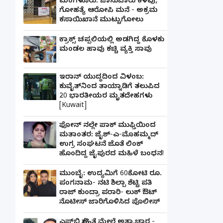
ಮಂಗಳೂರು: ಜಾನುವಾರು ಕಳವು,
ಗೋಹತ್ಯೆ ಆರೋಪಿ ಮನೆ - ಅಕ್ರಮ
ಕಸಾಯಿಖಾನೆ ಮುಟ್ಟುಗೋಲು
ಕ್ರಾಕ್ಸ್ ಚಪ್ಪಲಿಯಲ್ಲಿ ಅಡಗಿದ್ದ ಕೊಳಕು
ಮಂಡಲ ಹಾವು ಕಚ್ಚಿ ವ್ಯಕ್ತಿ ಸಾವು
ಇರಾನ್ ಯುದ್ಧದಿಂದ ವಿಳಂಬ:
ಕುವೈತ್‌ನಿಂದ ತಾಯ್ನಾಡಿಗೆ ತಲುಪಿದ
20 ಭಾರತೀಯರ ಮೃತದೇಹಗಳು
[Kuwait]
ಫೋನ್ ನಲ್ಲೇ ಪಾಕ್ ಮುಫ್ತಿಯಿಂದ
ಮತಾಂತರ: ಜೈಶ್-ಎ-ಮೊಹಮ್ಮದ್
ಉಗ್ರ ಸಂಘಟನೆ ಜೊತೆ ಲಿಂಕ್
ಹೊಂದಿದ್ದ ಜೈಪುರದ ಮಹಿಳೆ ಬಂಧನ!
ಮುಂಬೈ: ಉದ್ಯಮಿಗೆ 60ಕೋಟಿ ರೂ.
ಪಂಗನಾಮ- ನಟಿ ಶಿಲ್ಪಾ ಶೆಟ್ಟಿ ಪತಿ
ರಾಜ್ ಕುಂದ್ರಾ ಪರಾರಿ- ಲುಕ್ ಔಟ್
ನೊಟೀಸ್ ಜಾರಿಗೊಳಿಸಿದ ಪೊಲೀಸ್
ಎಫ್‌ಬಿ ಸ್ನೇಹಿತೆ ಮೇಲೆ ಅತ್ಯಾಚಾರ -