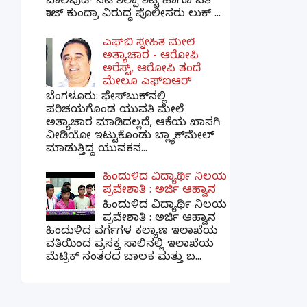
ಬಾಲಿವುಡ್ ನಟಿ ಶಿಲ್ಪಾ ಶೆಟ್ಟಿ ಹಾಗೂ ಪತಿ
ರಾಜ್ ಕುಂದ್ರಾ ವಿರುದ್ಧ ಪೊಲೀಸರು ಲುಕ್ ...
ಎಫ್‌ಬಿ ಸ್ನೇಹಿತೆ ಮೇಲೆ
ಅತ್ಯಾಚಾರ - ಆರೋಪಿ
ಅರೆಸ್ಟ್, ಆರೋಪಿ ತಂದೆ
ಮೇಲೂ ಎಫ್ಐಆರ್
ಬೆಂಗಳೂರು: ಫೇಸ್‌ಬುಕ್‌ನಲ್ಲಿ
ಪರಿಚಯಗೊಂಡ ಯುವತಿ ಮೇಲೆ
ಅತ್ಯಾಚಾರ ಮಾಡಿದಲ್ಲದೆ, ಆಕೆಯ ಖಾಸಗಿ
ವೀಡಿಯೋ ಇಟ್ಟುಕೊಂಡು ಬ್ಲ್ಯಾಕ್‌ಮೇಲ್
ಮಾಡುತ್ತಿದ್ದ ಯುವಕನ...
ಹಿಂದುಳಿದ ವಿದ್ಯಾರ್ಥಿ ನಿಲಯ
ಪ್ರವೇಶಾತಿ : ಅರ್ಜಿ ಆಹ್ವಾನ
ಹಿಂದುಳಿದ ವಿದ್ಯಾರ್ಥಿ ನಿಲಯ
ಪ್ರವೇಶಾತಿ : ಅರ್ಜಿ ಆಹ್ವಾನ
ಹಿಂದುಳಿದ ವರ್ಗಗಳ ಕಲ್ಯಾಣ ಇಲಾಖೆಯ
ವತಿಯಿಂದ ಪ್ರಸಕ್ತ ಸಾಲಿನಲ್ಲಿ ಇಲಾಖೆಯ
ಮೆಟ್ರಿಕ್ ನಂತರದ ಬಾಲಕ ಮತ್ತು ಬ...