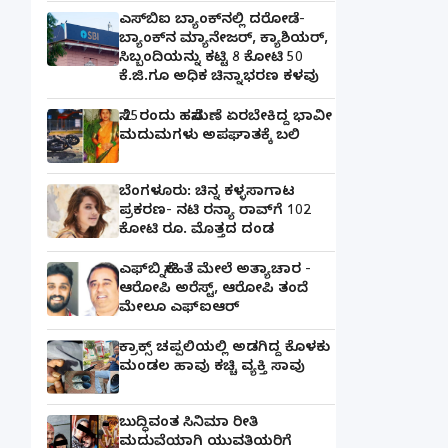
ಎಸ್‌ಬಿಐ ಬ್ಯಾಂಕ್‌ನಲ್ಲಿ‌ ದರೋಡೆ-
ಬ್ಯಾಂಕ್​ನ ಮ್ಯಾನೇಜರ್‌, ಕ್ಯಾಶಿಯರ್‌,
ಸಿಬ್ಬಂದಿಯನ್ನು ಕಟ್ಟಿ 8 ಕೋಟಿ 50
ಕೆ.ಜಿ.ಗೂ ಅಧಿಕ ಚಿನ್ನಾಭರಣ ಕಳವು
ಸೆ.25ರಂದು ಹಸೆಮಣೆ ಏರಬೇಕಿದ್ದ ಭಾವೀ
ಮದುಮಗಳು ಅಪಘಾತಕ್ಕೆ ಬಲಿ
ಬೆಂಗಳೂರು: ಚಿನ್ನ ಕಳ್ಳಸಾಗಾಟ
ಪ್ರಕರಣ- ನಟಿ ರನ್ಯಾ ರಾವ್‌ಗೆ 102
ಕೋಟಿ ರೂ. ಮೊತ್ತದ ದಂಡ
ಎಫ್‌ಬಿ ಸ್ನೇಹಿತೆ ಮೇಲೆ ಅತ್ಯಾಚಾರ -
ಆರೋಪಿ ಅರೆಸ್ಟ್, ಆರೋಪಿ ತಂದೆ
ಮೇಲೂ ಎಫ್ಐಆರ್
ಕ್ರಾಕ್ಸ್ ಚಪ್ಪಲಿಯಲ್ಲಿ ಅಡಗಿದ್ದ ಕೊಳಕು
ಮಂಡಲ ಹಾವು ಕಚ್ಚಿ ವ್ಯಕ್ತಿ ಸಾವು
ಬುದ್ಧಿವಂತ ಸಿನಿಮಾ ರೀತಿ
ಮದುವೆಯಾಗಿ ಯುವತಿಯರಿಗೆ