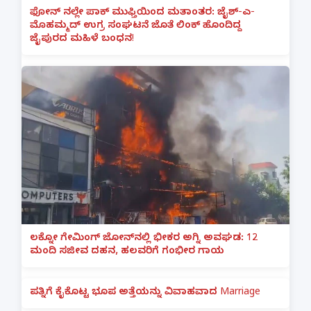
ಫೋನ್ ನಲ್ಲೇ ಪಾಕ್ ಮುಫ್ತಿಯಿಂದ ಮತಾಂತರ: ಜೈಶ್-ಎ-
ಮೊಹಮ್ಮದ್ ಉಗ್ರ ಸಂಘಟನೆ ಜೊತೆ ಲಿಂಕ್ ಹೊಂದಿದ್ದ
ಜೈಪುರದ ಮಹಿಳೆ ಬಂಧನ!
ಲಕ್ನೋ ಗೇಮಿಂಗ್ ಜೋನ್‌ನಲ್ಲಿ ಭೀಕರ ಅಗ್ನಿ ಅವಘಡ: 12
ಮಂದಿ ಸಜೀವ ದಹನ, ಹಲವರಿಗೆ ಗಂಭೀರ ಗಾಯ
ಪತ್ನಿಗೆ ಕೈಕೊಟ್ಟ ಭೂಪ ಅತ್ತೆಯನ್ನು ವಿವಾಹವಾದ Marriage