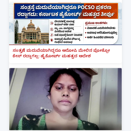
ಸಂತ್ರಸ್ತೆಗೆ ಮದುವೆಯಾಗಿದ್ದರೂ ಆರೋಪಿ ಮೇಲಿನ ಪೋಕ್ಸೋ
ಕೇಸ್ ರದ್ದಾಗಲ್ಲ: ಹೈಕೋರ್ಟ್ ಮಹತ್ವದ ಆದೇಶ