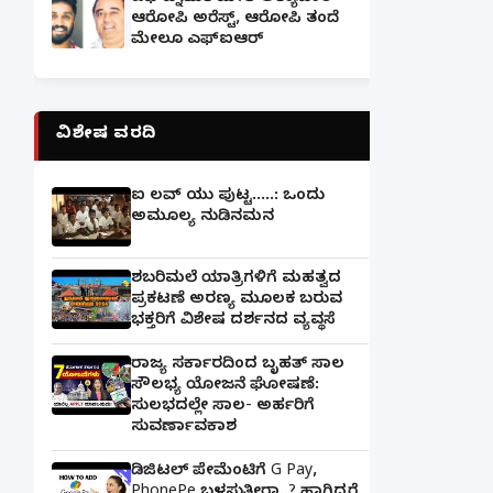
ಆರೋಪಿ ಅರೆಸ್ಟ್, ಆರೋಪಿ ತಂದೆ
ಮೇಲೂ ಎಫ್ಐಆರ್
ವಿಶೇಷ ವರದಿ
ಐ ಲವ್ ಯು ಪುಟ್ಟ.....: ಒಂದು
ಅಮೂಲ್ಯ ನುಡಿನಮನ
ಶಬರಿಮಲೆ ಯಾತ್ರಿಗಳಿಗೆ ಮಹತ್ವದ
ಪ್ರಕಟಣೆ ಅರಣ್ಯ ಮೂಲಕ ಬರುವ
ಭಕ್ತರಿಗೆ ವಿಶೇಷ ದರ್ಶನದ ವ್ಯವಸ್ಥೆ
ರಾಜ್ಯ ಸರ್ಕಾರದಿಂದ ಬೃಹತ್ ಸಾಲ
ಸೌಲಭ್ಯ ಯೋಜನೆ ಘೋಷಣೆ:
ಸುಲಭದಲ್ಲೇ ಸಾಲ- ಅರ್ಹರಿಗೆ
ಸುವರ್ಣಾವಕಾಶ
ಡಿಜಿಟಲ್ ಪೇಮೆಂಟಿಗೆ G Pay,