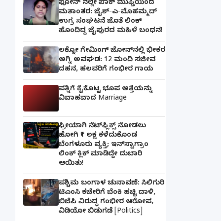
ಫೋನ್ ನಲ್ಲೇ ಪಾಕ್ ಮುಫ್ತಿಯಿಂದ
ಮತಾಂತರ: ಜೈಶ್-ಎ-ಮೊಹಮ್ಮದ್
ಉಗ್ರ ಸಂಘಟನೆ ಜೊತೆ ಲಿಂಕ್
ಹೊಂದಿದ್ದ ಜೈಪುರದ ಮಹಿಳೆ ಬಂಧನ!
ಲಕ್ನೋ ಗೇಮಿಂಗ್ ಜೋನ್‌ನಲ್ಲಿ ಭೀಕರ
ಅಗ್ನಿ ಅವಘಡ: 12 ಮಂದಿ ಸಜೀವ
ದಹನ, ಹಲವರಿಗೆ ಗಂಭೀರ ಗಾಯ
ಪತ್ನಿಗೆ ಕೈಕೊಟ್ಟ ಭೂಪ ಅತ್ತೆಯನ್ನು
ವಿವಾಹವಾದ Marriage
ಫ್ರೀಯಾಗಿ ನೆಟ್‌ಫ್ಲಿಕ್ಸ್ ನೋಡಲು
ಹೋಗಿ ₹1 ಲಕ್ಷ ಕಳೆದುಕೊಂಡ
ಬೆಂಗಳೂರು ವ್ಯಕ್ತಿ; ಇನ್‌ಸ್ಟಾಗ್ರಾಂ
ಲಿಂಕ್ ಕ್ಲಿಕ್ ಮಾಡಿದ್ದೇ ದುಬಾರಿ
ಆಯಿತು!
ಪಶ್ಚಿಮ ಬಂಗಾಳ ಚುನಾವಣೆ: ಸಿಲಿಗುರಿ
ಟಿಎಂಸಿ ಕಚೇರಿಗೆ ಬೆಂಕಿ ಹಚ್ಚಿ ದಾಳಿ,
ಬಿಜೆಪಿ ವಿರುದ್ಧ ಗಂಭೀರ ಆರೋಪ,
ವಿಡಿಯೋ ಬಿಡುಗಡೆ [Politics]