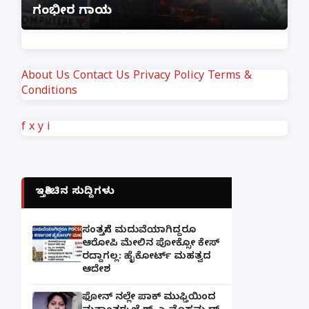
ಗಂಭೀರ ಗಾಯ
M
About Us
Contact Us
Privacy Policy
Terms &
Conditions
f
x
y
i
ಇತ್ತೀಚಿನ ಸುದ್ದಿಗಳು
ಸಂತ್ರಸ್ತೆಗೆ ಮದುವೆಯಾಗಿದ್ದರೂ
ಆರೋಪಿ ಮೇಲಿನ ಪೋಕ್ಸೋ ಕೇಸ್
ರದ್ದಾಗಲ್ಲ: ಹೈಕೋರ್ಟ್ ಮಹತ್ವದ
ಆದೇಶ
ಫೋನ್ ನಲ್ಲೇ ಪಾಕ್ ಮುಫ್ತಿಯಿಂದ