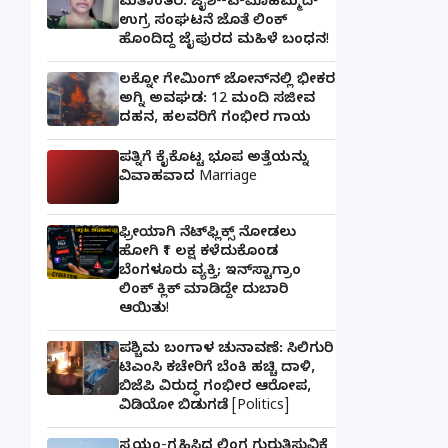
ಮತಾಂತರ: ಜೈಶ್-ಎ-ಮೊಹಮ್ಮದ್
ಉಗ್ರ ಸಂಘಟನೆ ಜೊತೆ ಲಿಂಕ್
ಹೊಂದಿದ್ದ ಜೈಪುರದ ಮಹಿಳೆ ಬಂಧನ!
ಲಕ್ನೋ ಗೇಮಿಂಗ್ ಜೋನ್‌ನಲ್ಲಿ ಭೀಕರ
ಅಗ್ನಿ ಅವಘಡ: 12 ಮಂದಿ ಸಜೀವ
ದಹನ, ಹಲವರಿಗೆ ಗಂಭೀರ ಗಾಯ
ಪತ್ನಿಗೆ ಕೈಕೊಟ್ಟ ಭೂಪ ಅತ್ತೆಯನ್ನು
ವಿವಾಹವಾದ Marriage
ಫ್ರೀಯಾಗಿ ನೆಟ್‌ಫ್ಲಿಕ್ಸ್ ನೋಡಲು
ಹೋಗಿ ₹1 ಲಕ್ಷ ಕಳೆದುಕೊಂಡ
ಬೆಂಗಳೂರು ವ್ಯಕ್ತಿ; ಇನ್‌ಸ್ಟಾಗ್ರಾಂ
ಲಿಂಕ್ ಕ್ಲಿಕ್ ಮಾಡಿದ್ದೇ ದುಬಾರಿ
ಆಯಿತು!
ಪಶ್ಚಿಮ ಬಂಗಾಳ ಚುನಾವಣೆ: ಸಿಲಿಗುರಿ
ಟಿಎಂಸಿ ಕಚೇರಿಗೆ ಬೆಂಕಿ ಹಚ್ಚಿ ದಾಳಿ,
ಬಿಜೆಪಿ ವಿರುದ್ಧ ಗಂಭೀರ ಆರೋಪ,
ವಿಡಿಯೋ ಬಿಡುಗಡೆ [Politics]
ಸ್ವಯಂ-ಗ್ರಹಿಸಿದ ಲಿಂಗ ಗುರುತಿಸುವಿಕೆ