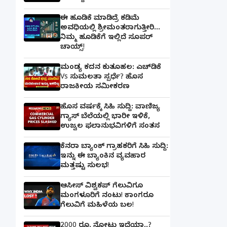
ಈ ಹೂಡಿಕೆ ಮಾಡಿದ್ರೆ ಕಡಿಮೆ
ಅವಧಿಯಲ್ಲಿ ಶ್ರೀಮಂತರಾಗುತ್ತೀರಿ...
ನಿಮ್ಮ ಹೂಡಿಕೆಗೆ ಇಲ್ಲಿದೆ ಸೂಪರ್
ಚಾಯ್ಸ್‌!
ಮಂಡ್ಯ ಕದನ ಕುತೂಹಲ: ಎಚ್‌ಡಿಕೆ
Vs ಸುಮಲತಾ ಸ್ಪರ್ಧೆ? ಹೊಸ
ರಾಜಕೀಯ ಸಮೀಕರಣ
ಹೊಸ ವರ್ಷಕ್ಕೆ ಸಿಹಿ ಸುದ್ದಿ: ವಾಣಿಜ್ಯ
ಗ್ಯಾಸ್‌ ಬೆಲೆಯಲ್ಲಿ ಭಾರೀ ಇಳಿಕೆ,
ಉಜ್ವಲ ಫಲಾನುಭವಿಗಳಿಗೆ ಸಂತಸ
ಕೆನರಾ ಬ್ಯಾಂಕ್‌ ಗ್ರಾಹಕರಿಗೆ ಸಿಹಿ ಸುದ್ದಿ:
ಇನ್ನು ಈ ಬ್ಯಾಂಕಿನ ವ್ಯವಹಾರ
ಮತ್ತಷ್ಟು ಸುಲಭ!
ಆಸೀಸ್ ವಿಶ್ವಕಪ್ ಗೆಲುವಿಗೂ
ಮಂಗಳೂರಿಗೆ ನಂಟು! ಕಾಂಗರೂ
ಗೆಲುವಿಗೆ ಮಹಿಳೆಯ ಬಲ!
2000 ರೂ. ನೋಟು ಇದೆಯಾ..?