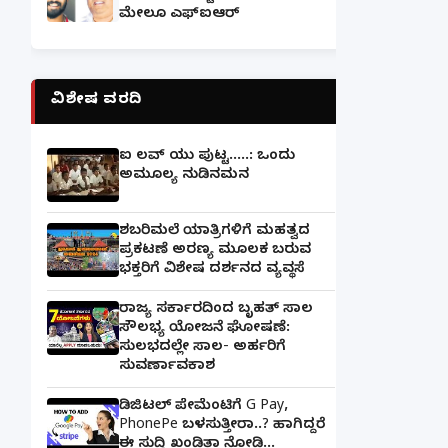
ಮೇಲೂ ಎಫ್ಐಆರ್
ವಿಶೇಷ ವರದಿ
ಐ ಲವ್ ಯು ಪುಟ್ಟ.....: ಒಂದು
ಅಮೂಲ್ಯ ನುಡಿನಮನ
ಶಬರಿಮಲೆ ಯಾತ್ರಿಗಳಿಗೆ ಮಹತ್ವದ
ಪ್ರಕಟಣೆ ಅರಣ್ಯ ಮೂಲಕ ಬರುವ
ಭಕ್ತರಿಗೆ ವಿಶೇಷ ದರ್ಶನದ ವ್ಯವಸ್ಥೆ
ರಾಜ್ಯ ಸರ್ಕಾರದಿಂದ ಬೃಹತ್ ಸಾಲ
ಸೌಲಭ್ಯ ಯೋಜನೆ ಘೋಷಣೆ:
ಸುಲಭದಲ್ಲೇ ಸಾಲ- ಅರ್ಹರಿಗೆ
ಸುವರ್ಣಾವಕಾಶ
ಡಿಜಿಟಲ್ ಪೇಮೆಂಟಿಗೆ G Pay,
PhonePe ಬಳಸುತ್ತೀರಾ..? ಹಾಗಿದ್ದರೆ
ಈ ಸುದ್ದಿ ಖಂಡಿತಾ ನೋಡಿ...