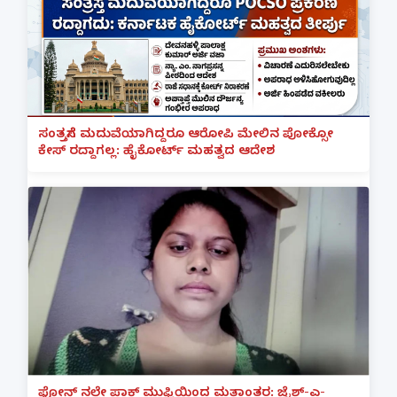
ಸಂತ್ರಸ್ತೆಗೆ ಮದುವೆಯಾಗಿದ್ದರೂ ಆರೋಪಿ ಮೇಲಿನ ಪೋಕ್ಸೋ
ಕೇಸ್ ರದ್ದಾಗಲ್ಲ: ಹೈಕೋರ್ಟ್ ಮಹತ್ವದ ಆದೇಶ
ಫೋನ್ ನಲ್ಲೇ ಪಾಕ್ ಮುಫ್ತಿಯಿಂದ ಮತಾಂತರ: ಜೈಶ್-ಎ-