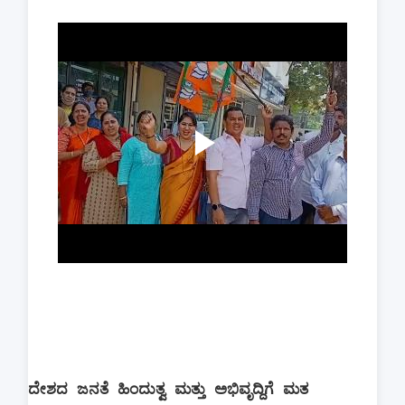
ದೇಶದ ಜನತೆ ಹಿಂದುತ್ವ ಮತ್ತು ಅಭಿವೃದ್ದಿಗೆ ಮತ