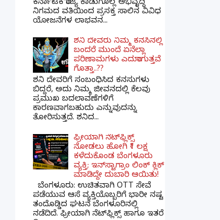
ಕರ್ನಾಟಕ ರಾಜ್ಯ ಕಾಡುಗೊಲ್ಲ ಅಭಿವೃದ್ಧಿ
ನಿಗಮದ ವತಿಯಿಂದ ಪ್ರಸಕ್ತ ಸಾಲಿನ ವಿವಿಧ
ಯೋಜನೆಗಳ ಲಾಭವನ...
ಶನಿ ದೇವರು ನಿಮ್ಮ ಕನಸಿನಲ್ಲಿ
ಬಂದರೆ ಮುಂದೆ ಏನೆಲ್ಲಾ
ಪರಿಣಾಮಗಳು ಎದುರಾಗುತ್ತವೆ
ಗೊತ್ತಾ..??
ಶನಿ ದೇವರಿಗೆ ಸಂಬಂಧಿಸಿದ ಕನಸುಗಳು
ಬಿದ್ದರೆ, ಅದು ನಿಮ್ಮ ಜೀವನದಲ್ಲಿ ಕೆಲವು
ಪ್ರಮುಖ ಬದಲಾವಣೆಗಳಿಗೆ
ಕಾರಣವಾಗಬಹುದು ಎನ್ನುವುದನ್ನು
ತೋರಿಸುತ್ತದೆ. ಶನಿದ...
ಫ್ರೀಯಾಗಿ ನೆಟ್‌ಫ್ಲಿಕ್ಸ್
ನೋಡಲು ಹೋಗಿ ₹1 ಲಕ್ಷ
ಕಳೆದುಕೊಂಡ ಬೆಂಗಳೂರು
ವ್ಯಕ್ತಿ; ಇನ್‌ಸ್ಟಾಗ್ರಾಂ ಲಿಂಕ್ ಕ್ಲಿಕ್
ಮಾಡಿದ್ದೇ ದುಬಾರಿ ಆಯಿತು!
ಬೆಂಗಳೂರು: ಉಚಿತವಾಗಿ OTT ಸೇವೆ
ಪಡೆಯುವ ಆಸೆ ವ್ಯಕ್ತಿಯೊಬ್ಬರಿಗೆ ಭಾರೀ ನಷ್ಟ
ತಂದೊಡ್ಡಿದ ಘಟನೆ ಬೆಂಗಳೂರಿನಲ್ಲಿ
ನಡೆದಿದೆ. ಫ್ರೀಯಾಗಿ ನೆಟ್‌ಫ್ಲಿಕ್ಸ್ ಹಾಗೂ ಇತರೆ