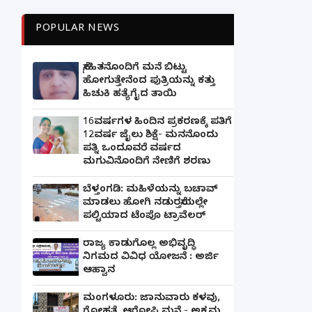
POPULAR NEWS
ಸ್ನೇಹಿತನೊಂದಿಗೆ ಮನೆ ಬಿಟ್ಟು
ಹೋಗುತ್ತೇನೆಂದ ಪುತ್ರಿಯನ್ನು ಕತ್ತು
ಹಿಚುಕಿ ಹತ್ಯೆಗೈದ ತಾಯಿ
16ವರ್ಷಗಳ ಹಿಂದಿನ ಪ್ರಕರಣಕ್ಕೆ ಪತಿಗೆ
12ವರ್ಷ ಜೈಲು ಶಿಕ್ಷೆ- ಮನನೊಂದು
ಪತ್ನಿ ಒಂದೂವರೆ ವರ್ಷದ
ಮಗುವಿನೊಂದಿಗೆ ನೇಣಿಗೆ ಶರಣು
ಬೆಳ್ತಂಗಡಿ: ಮಹಿಳೆಯನ್ನು ಬಚಾವ್
ಮಾಡಲು ಹೋಗಿ ನಡುರಸ್ತೆಯಲ್ಲೇ
ಪಲ್ಟಿಯಾದ ಟೆಂಪೊ ಟ್ರಾವೆಲರ್
ರಾಜ್ಯ ಕಾಡುಗೊಲ್ಲ ಅಭಿವೃದ್ಧಿ
ನಿಗಮದ ವಿವಿಧ ಯೋಜನೆ : ಅರ್ಜಿ
ಆಹ್ವಾನ
ಮಂಗಳೂರು: ಜಾನುವಾರು ಕಳವು,