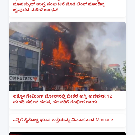
ಮೊಹಮ್ಮದ್ ಉಗ್ರ ಸಂಘಟನೆ ಜೊತೆ ಲಿಂಕ್ ಹೊಂದಿದ್ದ
ಜೈಪುರದ ಮಹಿಳೆ ಬಂಧನ!
ಲಕ್ನೋ ಗೇಮಿಂಗ್ ಜೋನ್‌ನಲ್ಲಿ ಭೀಕರ ಅಗ್ನಿ ಅವಘಡ: 12
ಮಂದಿ ಸಜೀವ ದಹನ, ಹಲವರಿಗೆ ಗಂಭೀರ ಗಾಯ
ಪತ್ನಿಗೆ ಕೈಕೊಟ್ಟ ಭೂಪ ಅತ್ತೆಯನ್ನು ವಿವಾಹವಾದ Marriage