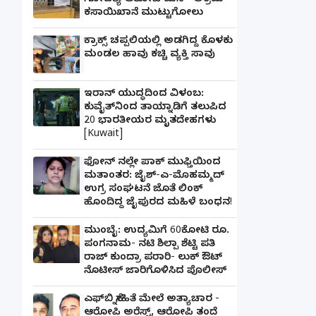
ಗೋಹತ್ಯೆ ಆರೋಪಿ ಮನೆ - ಅಕ್ರಮ
ಕಸಾಯಿಖಾನೆ ಮುಟ್ಟುಗೋಲು
ಕ್ರಾಕ್ಸ್ ಚಪ್ಪಲಿಯಲ್ಲಿ ಅಡಗಿದ್ದ ಕೊಳಕು
ಮಂಡಲ ಹಾವು ಕಚ್ಚಿ ವ್ಯಕ್ತಿ ಸಾವು
ಇರಾನ್ ಯುದ್ಧದಿಂದ ವಿಳಂಬ:
ಕುವೈತ್‌ನಿಂದ ತಾಯ್ನಾಡಿಗೆ ತಲುಪಿದ
20 ಭಾರತೀಯರ ಮೃತದೇಹಗಳು
[Kuwait]
ಫೋನ್ ನಲ್ಲೇ ಪಾಕ್ ಮುಫ್ತಿಯಿಂದ
ಮತಾಂತರ: ಜೈಶ್-ಎ-ಮೊಹಮ್ಮದ್
ಉಗ್ರ ಸಂಘಟನೆ ಜೊತೆ ಲಿಂಕ್
ಹೊಂದಿದ್ದ ಜೈಪುರದ ಮಹಿಳೆ ಬಂಧನ!
ಮುಂಬೈ: ಉದ್ಯಮಿಗೆ 60ಕೋಟಿ ರೂ.
ಪಂಗನಾಮ- ನಟಿ ಶಿಲ್ಪಾ ಶೆಟ್ಟಿ ಪತಿ
ರಾಜ್ ಕುಂದ್ರಾ ಪರಾರಿ- ಲುಕ್ ಔಟ್
ನೊಟೀಸ್ ಜಾರಿಗೊಳಿಸಿದ ಪೊಲೀಸ್
ಎಫ್‌ಬಿ ಸ್ನೇಹಿತೆ ಮೇಲೆ ಅತ್ಯಾಚಾರ -
ಆರೋಪಿ ಅರೆಸ್ಟ್, ಆರೋಪಿ ತಂದೆ