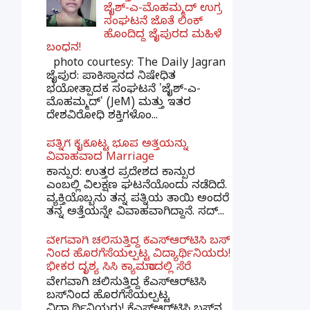
ಜೈಶ್-ಎ-ಮೊಹಮ್ಮದ್ ಉಗ್ರ
ಸಂಘಟನೆ ಜೊತೆ ಲಿಂಕ್
ಹೊಂದಿದ್ದ ಜೈಪುರದ ಮಹಿಳೆ
ಬಂಧನ!
photo courtesy: The Daily Jagran
ಜೈಪುರ: ಪಾಕಿಸ್ತಾನದ ನಿಷೇಧಿತ
ಭಯೋತ್ಪಾದಕ ಸಂಘಟನೆ 'ಜೈಶ್-ಎ-
ಮೊಹಮ್ಮದ್' (JeM) ಮತ್ತು ಇತರ
ದೇಶವಿರೋಧಿ ಶಕ್ತಿಗಳೊಂ...
ಪತ್ನಿಗೆ ಕೈಕೊಟ್ಟ ಭೂಪ ಅತ್ತೆಯನ್ನು
ವಿವಾಹವಾದ Marriage
ಕಾನ್ಪುರ: ಉತ್ತರ ಪ್ರದೇಶದ ಕಾನ್ಪುರ
ಎಂಬಲ್ಲಿ ವಿಲಕ್ಷಣ ಘಟನೆಯೊಂದು ನಡೆದಿದೆ.
ವ್ಯಕ್ತಿಯೊಬ್ಬನು ತನ್ನ ಪತ್ನಿಯ ತಾಯಿ ಅಂದರೆ
ತನ್ನ ಅತ್ತೆಯನ್ನೇ ವಿವಾಹವಾಗಿದ್ದಾನೆ. ಸದ್...
ವೇಗವಾಗಿ ಚಲಿಸುತ್ತಿದ್ದ ಕೆಎಸ್​ಆರ್​ಟಿಸಿ ಬಸ್​
ನಿಂದ ಹೊರಗೆಸೆಯಲ್ಪಟ್ಟ ವಿದ್ಯಾರ್ಥಿನಿಯರು!
ಭೀಕರ ದೃಶ್ಯ ಸಿಸಿ ಕ್ಯಾಮರಾದಲ್ಲಿ ಸೆರೆ
ವೇಗವಾಗಿ ಚಲಿಸುತ್ತಿದ್ದ ಕೆಎಸ್‌ಆರ್‌ಟಿಸಿ
ಬಸ್‌ನಿಂದ ಹೊರಗೆಸೆಯಲ್ಪಟ್ಟ
ವಿದ್ಯಾರ್ಥಿನಿಯರು! ಕೆಎಸ್‌ಆರ್‌ಟಿಸಿ ಬಸ್‌ನ