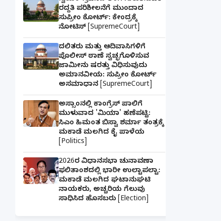
ರದ್ದತಿ ಪರಿಶೀಲನೆಗೆ ಮುಂದಾದ
ಸುಪ್ರೀಂ ಕೋರ್ಟ್: ಕೇಂದ್ರಕ್ಕೆ
ನೋಟಿಸ್ [SupremeCourt]
ದಲಿತರು ಮತ್ತು ಆದಿವಾಸಿಗಳಿಗೆ
ಪೊಲೀಸ್ ಠಾಣೆ ಸ್ವಚ್ಛಗೊಳಿಸುವ
ಜಾಮೀನು ಷರತ್ತು ವಿಧಿಸುವುದು
ಅಮಾನವೀಯ: ಸುಪ್ರೀಂ ಕೋರ್ಟ್
ಅಸಮಾಧಾನ [SupremeCourt]
ಅಸ್ಸಾಂನಲ್ಲಿ ಕಾಂಗ್ರೆಸ್ ಪಾಲಿಗೆ
ಮುಳುವಾದ 'ಮಿಯಾ' ಹಣೆಪಟ್ಟಿ:
ಸಿಎಂ ಹಿಮಂತ ಬಿಸ್ವಾ ಶರ್ಮಾ ತಂತ್ರಕ್ಕೆ
ಮಕಾಡೆ ಮಲಗಿದ ಕೈ ಪಾಳೆಯ
[Politics]
2026ರ ವಿಧಾನಸಭಾ ಚುನಾವಣಾ
ಫಲಿತಾಂಶದಲ್ಲಿ ಭಾರೀ ಉಲ್ಟಾಪಲ್ಟಾ:
ಮಕಾಡೆ ಮಲಗಿದ ಘಟಾನುಘಟಿ
ನಾಯಕರು, ಅಚ್ಚರಿಯ ಗೆಲುವು
ಸಾಧಿಸಿದ ಹೊಸಬರು [Election]