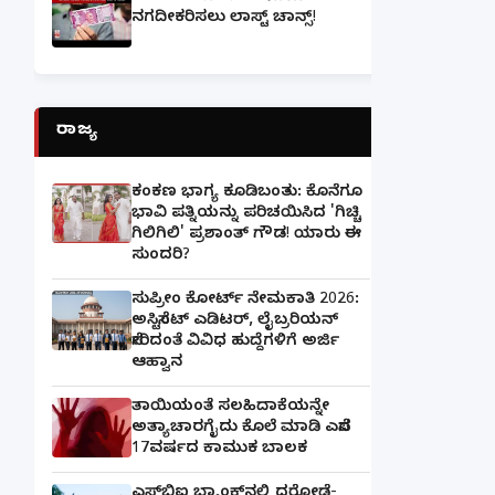
ನಗದೀಕರಿಸಲು ಲಾಸ್ಟ್‌ ಚಾನ್ಸ್‌!
ರಾಜ್ಯ
ಕಂಕಣ ಭಾಗ್ಯ ಕೂಡಿಬಂತು: ಕೊನೆಗೂ
ಭಾವಿ ಪತ್ನಿಯನ್ನು ಪರಿಚಯಿಸಿದ 'ಗಿಚ್ಚಿ
ಗಿಲಿಗಿಲಿ' ಪ್ರಶಾಂತ್ ಗೌಡ! ಯಾರು ಈ
ಸುಂದರಿ?
ಸುಪ್ರೀಂ ಕೋರ್ಟ್ ನೇಮಕಾತಿ 2026:
ಅಸಿಸ್ಟೆಂಟ್ ಎಡಿಟರ್, ಲೈಬ್ರರಿಯನ್
ಸೇರಿದಂತೆ ವಿವಿಧ ಹುದ್ದೆಗಳಿಗೆ ಅರ್ಜಿ
ಆಹ್ವಾನ
ತಾಯಿಯಂತೆ ಸಲಹಿದಾಕೆಯನ್ನೇ
ಅತ್ಯಾಚಾರಗೈದು ಕೊಲೆ ಮಾಡಿ ಎಸೆದ
17ವರ್ಷದ ಕಾಮುಕ ಬಾಲಕ
ಎಸ್‌ಬಿಐ ಬ್ಯಾಂಕ್‌ನಲ್ಲಿ‌ ದರೋಡೆ-