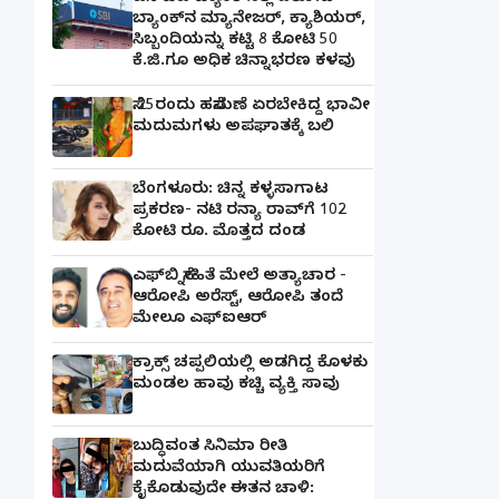
ಬ್ಯಾಂಕ್​ನ ಮ್ಯಾನೇಜರ್‌, ಕ್ಯಾಶಿಯರ್‌,
ಸಿಬ್ಬಂದಿಯನ್ನು ಕಟ್ಟಿ 8 ಕೋಟಿ 50
ಕೆ.ಜಿ.ಗೂ ಅಧಿಕ ಚಿನ್ನಾಭರಣ ಕಳವು
ಸೆ.25ರಂದು ಹಸೆಮಣೆ ಏರಬೇಕಿದ್ದ ಭಾವೀ
ಮದುಮಗಳು ಅಪಘಾತಕ್ಕೆ ಬಲಿ
ಬೆಂಗಳೂರು: ಚಿನ್ನ ಕಳ್ಳಸಾಗಾಟ
ಪ್ರಕರಣ- ನಟಿ ರನ್ಯಾ ರಾವ್‌ಗೆ 102
ಕೋಟಿ ರೂ. ಮೊತ್ತದ ದಂಡ
ಎಫ್‌ಬಿ ಸ್ನೇಹಿತೆ ಮೇಲೆ ಅತ್ಯಾಚಾರ -
ಆರೋಪಿ ಅರೆಸ್ಟ್, ಆರೋಪಿ ತಂದೆ
ಮೇಲೂ ಎಫ್ಐಆರ್
ಕ್ರಾಕ್ಸ್ ಚಪ್ಪಲಿಯಲ್ಲಿ ಅಡಗಿದ್ದ ಕೊಳಕು
ಮಂಡಲ ಹಾವು ಕಚ್ಚಿ ವ್ಯಕ್ತಿ ಸಾವು
ಬುದ್ಧಿವಂತ ಸಿನಿಮಾ ರೀತಿ
ಮದುವೆಯಾಗಿ ಯುವತಿಯರಿಗೆ
ಕೈಕೊಡುವುದೇ ಈತನ ಚಾಳಿ: