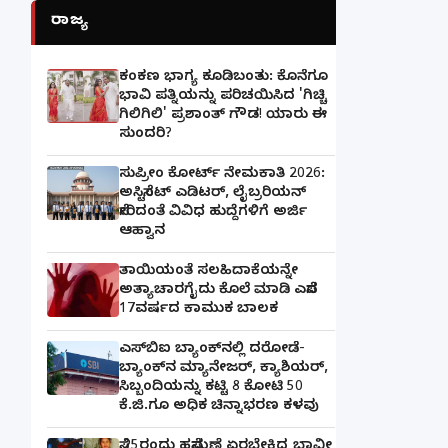
ರಾಜ್ಯ
ಕಂಕಣ ಭಾಗ್ಯ ಕೂಡಿಬಂತು: ಕೊನೆಗೂ
ಭಾವಿ ಪತ್ನಿಯನ್ನು ಪರಿಚಯಿಸಿದ 'ಗಿಚ್ಚಿ
ಗಿಲಿಗಿಲಿ' ಪ್ರಶಾಂತ್ ಗೌಡ! ಯಾರು ಈ
ಸುಂದರಿ?
ಸುಪ್ರೀಂ ಕೋರ್ಟ್ ನೇಮಕಾತಿ 2026:
ಅಸಿಸ್ಟೆಂಟ್ ಎಡಿಟರ್, ಲೈಬ್ರರಿಯನ್
ಸೇರಿದಂತೆ ವಿವಿಧ ಹುದ್ದೆಗಳಿಗೆ ಅರ್ಜಿ
ಆಹ್ವಾನ
ತಾಯಿಯಂತೆ ಸಲಹಿದಾಕೆಯನ್ನೇ
ಅತ್ಯಾಚಾರಗೈದು ಕೊಲೆ ಮಾಡಿ ಎಸೆದ
17ವರ್ಷದ ಕಾಮುಕ ಬಾಲಕ
ಎಸ್‌ಬಿಐ ಬ್ಯಾಂಕ್‌ನಲ್ಲಿ‌ ದರೋಡೆ-
ಬ್ಯಾಂಕ್​ನ ಮ್ಯಾನೇಜರ್‌, ಕ್ಯಾಶಿಯರ್‌,
ಸಿಬ್ಬಂದಿಯನ್ನು ಕಟ್ಟಿ 8 ಕೋಟಿ 50
ಕೆ.ಜಿ.ಗೂ ಅಧಿಕ ಚಿನ್ನಾಭರಣ ಕಳವು
ಸೆ.25ರಂದು ಹಸೆಮಣೆ ಏರಬೇಕಿದ್ದ ಭಾವೀ