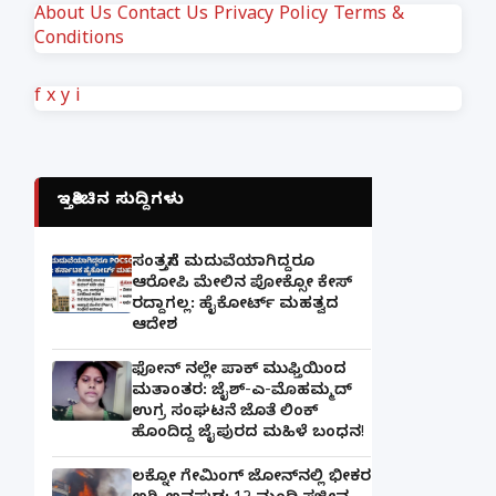
About Us
Contact Us
Privacy Policy
Terms &
Conditions
f
x
y
i
ಇತ್ತೀಚಿನ ಸುದ್ದಿಗಳು
ಸಂತ್ರಸ್ತೆಗೆ ಮದುವೆಯಾಗಿದ್ದರೂ
ಆರೋಪಿ ಮೇಲಿನ ಪೋಕ್ಸೋ ಕೇಸ್
ರದ್ದಾಗಲ್ಲ: ಹೈಕೋರ್ಟ್ ಮಹತ್ವದ
ಆದೇಶ
ಫೋನ್ ನಲ್ಲೇ ಪಾಕ್ ಮುಫ್ತಿಯಿಂದ
ಮತಾಂತರ: ಜೈಶ್-ಎ-ಮೊಹಮ್ಮದ್
ಉಗ್ರ ಸಂಘಟನೆ ಜೊತೆ ಲಿಂಕ್
ಹೊಂದಿದ್ದ ಜೈಪುರದ ಮಹಿಳೆ ಬಂಧನ!
ಲಕ್ನೋ ಗೇಮಿಂಗ್ ಜೋನ್‌ನಲ್ಲಿ ಭೀಕರ