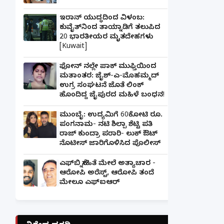
ಇರಾನ್ ಯುದ್ಧದಿಂದ ವಿಳಂಬ:
ಕುವೈತ್‌ನಿಂದ ತಾಯ್ನಾಡಿಗೆ ತಲುಪಿದ
20 ಭಾರತೀಯರ ಮೃತದೇಹಗಳು
[Kuwait]
ಫೋನ್ ನಲ್ಲೇ ಪಾಕ್ ಮುಫ್ತಿಯಿಂದ
ಮತಾಂತರ: ಜೈಶ್-ಎ-ಮೊಹಮ್ಮದ್
ಉಗ್ರ ಸಂಘಟನೆ ಜೊತೆ ಲಿಂಕ್
ಹೊಂದಿದ್ದ ಜೈಪುರದ ಮಹಿಳೆ ಬಂಧನ!
ಮುಂಬೈ: ಉದ್ಯಮಿಗೆ 60ಕೋಟಿ ರೂ.
ಪಂಗನಾಮ- ನಟಿ ಶಿಲ್ಪಾ ಶೆಟ್ಟಿ ಪತಿ
ರಾಜ್ ಕುಂದ್ರಾ ಪರಾರಿ- ಲುಕ್ ಔಟ್
ನೊಟೀಸ್ ಜಾರಿಗೊಳಿಸಿದ ಪೊಲೀಸ್
ಎಫ್‌ಬಿ ಸ್ನೇಹಿತೆ ಮೇಲೆ ಅತ್ಯಾಚಾರ -
ಆರೋಪಿ ಅರೆಸ್ಟ್, ಆರೋಪಿ ತಂದೆ
ಮೇಲೂ ಎಫ್ಐಆರ್