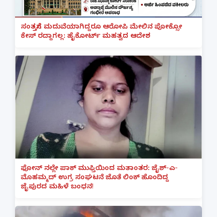
ಸಂತ್ರಸ್ತೆಗೆ ಮದುವೆಯಾಗಿದ್ದರೂ ಆರೋಪಿ ಮೇಲಿನ ಪೋಕ್ಸೋ
ಕೇಸ್ ರದ್ದಾಗಲ್ಲ: ಹೈಕೋರ್ಟ್ ಮಹತ್ವದ ಆದೇಶ
ಫೋನ್ ನಲ್ಲೇ ಪಾಕ್ ಮುಫ್ತಿಯಿಂದ ಮತಾಂತರ: ಜೈಶ್-ಎ-
ಮೊಹಮ್ಮದ್ ಉಗ್ರ ಸಂಘಟನೆ ಜೊತೆ ಲಿಂಕ್ ಹೊಂದಿದ್ದ
ಜೈಪುರದ ಮಹಿಳೆ ಬಂಧನ!