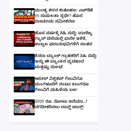
ಮಂಡ್ಯ ಕದನ ಕುತೂಹಲ: ಎಚ್‌ಡಿಕೆ
Vs ಸುಮಲತಾ ಸ್ಪರ್ಧೆ? ಹೊಸ
ರಾಜಕೀಯ ಸಮೀಕರಣ
ಹೊಸ ವರ್ಷಕ್ಕೆ ಸಿಹಿ ಸುದ್ದಿ: ವಾಣಿಜ್ಯ
ಗ್ಯಾಸ್‌ ಬೆಲೆಯಲ್ಲಿ ಭಾರೀ ಇಳಿಕೆ,
ಉಜ್ವಲ ಫಲಾನುಭವಿಗಳಿಗೆ ಸಂತಸ
ಕೆನರಾ ಬ್ಯಾಂಕ್‌ ಗ್ರಾಹಕರಿಗೆ ಸಿಹಿ ಸುದ್ದಿ:
ಇನ್ನು ಈ ಬ್ಯಾಂಕಿನ ವ್ಯವಹಾರ
ಮತ್ತಷ್ಟು ಸುಲಭ!
ಆಸೀಸ್ ವಿಶ್ವಕಪ್ ಗೆಲುವಿಗೂ
ಮಂಗಳೂರಿಗೆ ನಂಟು! ಕಾಂಗರೂ
ಗೆಲುವಿಗೆ ಮಹಿಳೆಯ ಬಲ!
2000 ರೂ. ನೋಟು ಇದೆಯಾ..?
ನಗದೀಕರಿಸಲು ಲಾಸ್ಟ್‌ ಚಾನ್ಸ್‌!