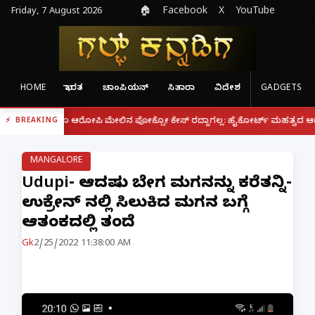
Friday, 7 August 2026
🏠
Facebook
X
YouTube
HOME
ಭಾರತ
ಚಾಂಪಿಯನ್
ಸಿತಾರಾ
ವಿದೇಶ
GADGETS
|
ೂ ಆರೋಪಿ ಮೇಲಿನ ಪೋಕ್ಸೋ ಕೇಸ್ ರದ್ದಾಗಲ್ಲ: ಹೈಕೋರ್ಟ್ ಮಹತ್ವದ ಆದೇಶ
ಫೋನ್ ನ
BREAKING
MANGALORE
Udupi- ಆದಷ್ಟು ಬೇಗ ಮಗನನ್ನು ಕರೆತನ್ನಿ-
ಉಕ್ರೇನ್ ನಲ್ಲಿ ಸಿಲುಕಿದ ಮಗನ ಬಗ್ಗೆ
ಆತಂಕದಲ್ಲಿ ತಂದೆ
Gk
2/25/2022 11:38:00 AM