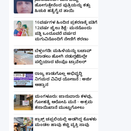
ಸ್ನೇಹಿತನೊಂದಿಗೆ ಮನೆ ಬಿಟ್ಟು
ಹೋಗುತ್ತೇನೆಂದ ಪುತ್ರಿಯನ್ನು ಕತ್ತು
ಹಿಚುಕಿ ಹತ್ಯೆಗೈದ ತಾಯಿ
16ವರ್ಷಗಳ ಹಿಂದಿನ ಪ್ರಕರಣಕ್ಕೆ ಪತಿಗೆ
12ವರ್ಷ ಜೈಲು ಶಿಕ್ಷೆ- ಮನನೊಂದು
ಪತ್ನಿ ಒಂದೂವರೆ ವರ್ಷದ
ಮಗುವಿನೊಂದಿಗೆ ನೇಣಿಗೆ ಶರಣು
ಬೆಳ್ತಂಗಡಿ: ಮಹಿಳೆಯನ್ನು ಬಚಾವ್
ಮಾಡಲು ಹೋಗಿ ನಡುರಸ್ತೆಯಲ್ಲೇ
ಪಲ್ಟಿಯಾದ ಟೆಂಪೊ ಟ್ರಾವೆಲರ್
ರಾಜ್ಯ ಕಾಡುಗೊಲ್ಲ ಅಭಿವೃದ್ಧಿ
ನಿಗಮದ ವಿವಿಧ ಯೋಜನೆ : ಅರ್ಜಿ
ಆಹ್ವಾನ
ಮಂಗಳೂರು: ಜಾನುವಾರು ಕಳವು,
ಗೋಹತ್ಯೆ ಆರೋಪಿ ಮನೆ - ಅಕ್ರಮ
ಕಸಾಯಿಖಾನೆ ಮುಟ್ಟುಗೋಲು
ಕ್ರಾಕ್ಸ್ ಚಪ್ಪಲಿಯಲ್ಲಿ ಅಡಗಿದ್ದ ಕೊಳಕು
ಮಂಡಲ ಹಾವು ಕಚ್ಚಿ ವ್ಯಕ್ತಿ ಸಾವು