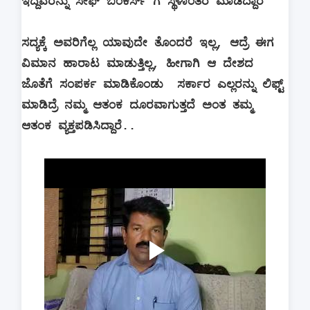
ಇದ್ದವರನ್ನು ಸೇಫ್ ಬಂಕರ್ಸ್ ಗೆ ಸ್ಥಳಾಂತರ ಮಾಡಿದ್ದಾರೆ
ಸದ್ಯಕ್ಕೆ ಅವರಿಗೆಲ್ಲ ಯಾವುದೇ ತೊಂದರೆ ಇಲ್ಲ, ಆದ್ರೆ ಈಗ
ವಿಮಾನ ಹಾರಾಟ ಮಾಡುತ್ತಿಲ್ಲ, ಹೀಗಾಗಿ ಆ ದೇಶದ
ಜೊತೆಗೆ ಸಂಪರ್ಕ ಮಾಡಿಕೊಂಡು ಸರ್ಕಾರ ಎಲ್ಲರನ್ನು ಲಿಫ್ಟ್
ಮಾಡಿದ್ರೆ ನಮ್ಮ ಆತಂಕ ದೂರವಾಗುತ್ತದೆ ಅಂತ ತಮ್ಮ
ಆತಂಕ ವ್ಯಕ್ತಪಡಿಸಿದ್ದಾರೆ..