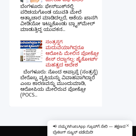
ಮೇಲೂ ಎಫ್ಐಆರ್
ಬೆಂಗಳೂರು: ಫೇಸ್‌ಬುಕ್‌ನಲ್ಲಿ
ಪರಿಚಯಗೊಂಡ ಯುವತಿ ಮೇಲೆ
ಅತ್ಯಾಚಾರ ಮಾಡಿದಲ್ಲದೆ, ಆಕೆಯ ಖಾಸಗಿ
ವೀಡಿಯೋ ಇಟ್ಟುಕೊಂಡು ಬ್ಲ್ಯಾಕ್‌ಮೇಲ್
ಮಾಡುತ್ತಿದ್ದ ಯುವಕನ...
ಸಂತ್ರಸ್ತೆಗೆ
ಮದುವೆಯಾಗಿದ್ದರೂ
ಆರೋಪಿ ಮೇಲಿನ ಪೋಕ್ಸೋ
ಕೇಸ್ ರದ್ದಾಗಲ್ಲ: ಹೈಕೋರ್ಟ್
ಮಹತ್ವದ ಆದೇಶ
ಬೆಂಗಳೂರು: ನೊಂದ ಅಪ್ರಾಪ್ತೆ (ಸಂತ್ರಸ್ತೆ)
ಬೇರೊಬ್ಬ ವ್ಯಕ್ತಿಯನ್ನು ವಿವಾಹವಾಗಿದ್ದಾರೆ
ಎಂಬ ಕಾರಣವನ್ನು ಮುಂದುಮಾಡಿ,
ಆರೋಪಿಯ ಮೇಲಿರುವ ಪೋಕ್ಸೋ
(POCS...
×
📢 ನಮ್ಮ WhatsApp ಗ್ರೂಪ್‌ಗೆ ಸೇರಿ — ತಕ್ಷಣದ
ಬ್ರೇಕಿಂಗ್ ನ್ಯೂಸ್ ಪಡೆಯಿರಿ!