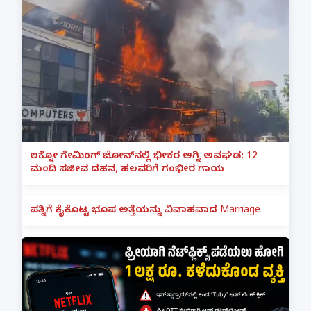
ಲಕ್ನೋ ಗೇಮಿಂಗ್ ಜೋನ್‌ನಲ್ಲಿ ಭೀಕರ ಅಗ್ನಿ ಅವಘಡ: 12
ಮಂದಿ ಸಜೀವ ದಹನ, ಹಲವರಿಗೆ ಗಂಭೀರ ಗಾಯ
ಪತ್ನಿಗೆ ಕೈಕೊಟ್ಟ ಭೂಪ ಅತ್ತೆಯನ್ನು ವಿವಾಹವಾದ Marriage