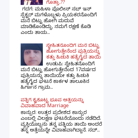
ಗೊತ್ತಾ..??
ಗದಗ​: ಮಹಿಳಾ ಪೊಲೀಸ್​ ಸಬ್ ​ಇನ್​
ಸ್ಪೆಕ್ಟರ್​ ಮಗಳೊಬ್ಬಳು ಪ್ರಿಯಕರನೊಂದಿಗೆ
ಮನೆ ಬಿಟ್ಟು ಹೋಗಿ ಮದುವೆ
ಮಾಡಿಕೊಂಡಿದ್ದು, ನಮಗೆ ರಕ್ಷಣೆ ಕೊಡಿ
ಎಂದು ತಾಯ...
ಸ್ನೇಹಿತನೊಂದಿಗೆ ಮನೆ ಬಿಟ್ಟು
ಹೋಗುತ್ತೇನೆಂದ ಪುತ್ರಿಯನ್ನು
ಕತ್ತು ಹಿಚುಕಿ ಹತ್ಯೆಗೈದ ತಾಯಿ
ಉಡುಪಿ: ಸ್ನೇಹಿತನೊಂದಿಗೆ
ಮನೆ ಬಿಟ್ಟು ಹೋಗುತ್ತೇನೆಂದ 17ವರ್ಷದ
ಪುತ್ರಿಯನ್ನು ತಾಯಿಯೇ ಕತ್ತು ಹಿಚುಕಿ
ಹತ್ಯೆಗೈದ ಘಟನೆ ಕಾರ್ಕಳ ತಾಲೂಕಿನ
ಹಿರ್ಗಾನ ಗ್ರಾಮ...
ಪತ್ನಿಗೆ ಕೈಕೊಟ್ಟ ಭೂಪ ಅತ್ತೆಯನ್ನು
ವಿವಾಹವಾದ Marriage
ಕಾನ್ಪುರ: ಉತ್ತರ ಪ್ರದೇಶದ ಕಾನ್ಪುರ
ಎಂಬಲ್ಲಿ ವಿಲಕ್ಷಣ ಘಟನೆಯೊಂದು ನಡೆದಿದೆ.
ವ್ಯಕ್ತಿಯೊಬ್ಬನು ತನ್ನ ಪತ್ನಿಯ ತಾಯಿ ಅಂದರೆ
ತನ್ನ ಅತ್ತೆಯನ್ನೇ ವಿವಾಹವಾಗಿದ್ದಾನೆ. ಸದ್...