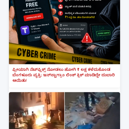
ಫ್ರೀಯಾಗಿ ನೆಟ್‌ಫ್ಲಿಕ್ಸ್ ನೋಡಲು ಹೋಗಿ ₹1 ಲಕ್ಷ ಕಳೆದುಕೊಂಡ
ಬೆಂಗಳೂರು ವ್ಯಕ್ತಿ; ಇನ್‌ಸ್ಟಾಗ್ರಾಂ ಲಿಂಕ್ ಕ್ಲಿಕ್ ಮಾಡಿದ್ದೇ ದುಬಾರಿ
ಆಯಿತು!