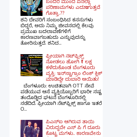
ಬಂದರೆ ಮುಂದೆ ಏನೆಲ್ಲಾ
ಪರಿಣಾಮಗಳು ಎದುರಾಗುತ್ತವೆ
ಗೊತ್ತಾ..??
ಶನಿ ದೇವರಿಗೆ ಸಂಬಂಧಿಸಿದ ಕನಸುಗಳು
ಬಿದ್ದರೆ, ಅದು ನಿಮ್ಮ ಜೀವನದಲ್ಲಿ ಕೆಲವು
ಪ್ರಮುಖ ಬದಲಾವಣೆಗಳಿಗೆ
ಕಾರಣವಾಗಬಹುದು ಎನ್ನುವುದನ್ನು
ತೋರಿಸುತ್ತದೆ. ಶನಿದ...
ಫ್ರೀಯಾಗಿ ನೆಟ್‌ಫ್ಲಿಕ್ಸ್
ನೋಡಲು ಹೋಗಿ ₹1 ಲಕ್ಷ
ಕಳೆದುಕೊಂಡ ಬೆಂಗಳೂರು
ವ್ಯಕ್ತಿ; ಇನ್‌ಸ್ಟಾಗ್ರಾಂ ಲಿಂಕ್ ಕ್ಲಿಕ್
ಮಾಡಿದ್ದೇ ದುಬಾರಿ ಆಯಿತು!
ಬೆಂಗಳೂರು: ಉಚಿತವಾಗಿ OTT ಸೇವೆ
ಪಡೆಯುವ ಆಸೆ ವ್ಯಕ್ತಿಯೊಬ್ಬರಿಗೆ ಭಾರೀ ನಷ್ಟ
ತಂದೊಡ್ಡಿದ ಘಟನೆ ಬೆಂಗಳೂರಿನಲ್ಲಿ
ನಡೆದಿದೆ. ಫ್ರೀಯಾಗಿ ನೆಟ್‌ಫ್ಲಿಕ್ಸ್ ಹಾಗೂ ಇತರೆ
O...
ಪಿಎಸ್​ಐ ಆಗಿರುವ ತಾಯಿ
ವಿರುದ್ಧವೇ ಎಸ್ ಪಿ ಗೆ ದೂರು
ಕೊಟ್ಟ ಮಗಳು.. ಕಾರಣವೇನು