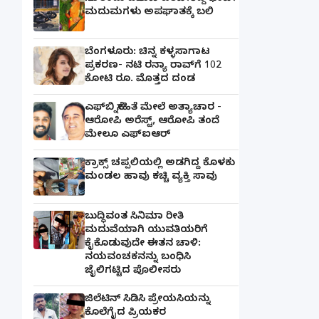
ಮದುಮಗಳು ಅಪಘಾತಕ್ಕೆ ಬಲಿ
ಬೆಂಗಳೂರು: ಚಿನ್ನ ಕಳ್ಳಸಾಗಾಟ
ಪ್ರಕರಣ- ನಟಿ ರನ್ಯಾ ರಾವ್‌ಗೆ 102
ಕೋಟಿ ರೂ. ಮೊತ್ತದ ದಂಡ
ಎಫ್‌ಬಿ ಸ್ನೇಹಿತೆ ಮೇಲೆ ಅತ್ಯಾಚಾರ -
ಆರೋಪಿ ಅರೆಸ್ಟ್, ಆರೋಪಿ ತಂದೆ
ಮೇಲೂ ಎಫ್ಐಆರ್
ಕ್ರಾಕ್ಸ್ ಚಪ್ಪಲಿಯಲ್ಲಿ ಅಡಗಿದ್ದ ಕೊಳಕು
ಮಂಡಲ ಹಾವು ಕಚ್ಚಿ ವ್ಯಕ್ತಿ ಸಾವು
ಬುದ್ಧಿವಂತ ಸಿನಿಮಾ ರೀತಿ
ಮದುವೆಯಾಗಿ ಯುವತಿಯರಿಗೆ
ಕೈಕೊಡುವುದೇ ಈತನ ಚಾಳಿ:
ನಯವಂಚಕನನ್ನು ಬಂಧಿಸಿ
ಜೈಲಿಗಟ್ಟಿದ ಪೊಲೀಸರು
ಜಿಲೆಟಿನ್ ಸಿಡಿಸಿ ಪ್ರೇಯಸಿಯನ್ನು
ಕೊಲೆಗೈದ ಪ್ರಿಯಕರ