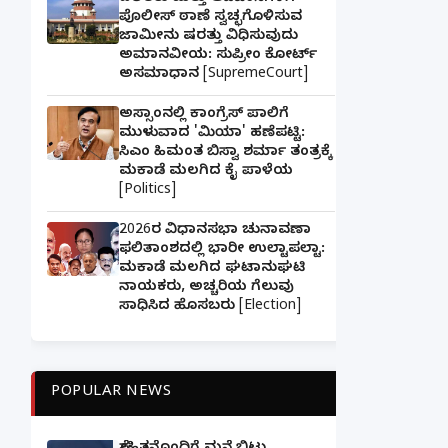
ಪೊಲೀಸ್ ಠಾಣೆ ಸ್ವಚ್ಛಗೊಳಿಸುವ
ಜಾಮೀನು ಷರತ್ತು ವಿಧಿಸುವುದು
ಅಮಾನವೀಯ: ಸುಪ್ರೀಂ ಕೋರ್ಟ್
ಅಸಮಾಧಾನ [SupremeCourt]
ಅಸ್ಸಾಂನಲ್ಲಿ ಕಾಂಗ್ರೆಸ್ ಪಾಲಿಗೆ
ಮುಳುವಾದ 'ಮಿಯಾ' ಹಣೆಪಟ್ಟಿ:
ಸಿಎಂ ಹಿಮಂತ ಬಿಸ್ವಾ ಶರ್ಮಾ ತಂತ್ರಕ್ಕೆ
ಮಕಾಡೆ ಮಲಗಿದ ಕೈ ಪಾಳೆಯ
[Politics]
2026ರ ವಿಧಾನಸಭಾ ಚುನಾವಣಾ
ಫಲಿತಾಂಶದಲ್ಲಿ ಭಾರೀ ಉಲ್ಟಾಪಲ್ಟಾ:
ಮಕಾಡೆ ಮಲಗಿದ ಘಟಾನುಘಟಿ
ನಾಯಕರು, ಅಚ್ಚರಿಯ ಗೆಲುವು
ಸಾಧಿಸಿದ ಹೊಸಬರು [Election]
POPULAR NEWS