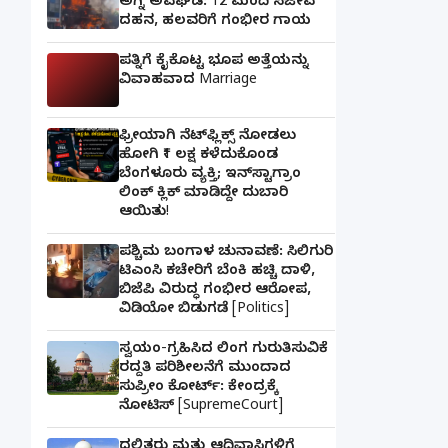
ಅಗ್ನಿ ಅವಘಡ: 12 ಮಂದಿ ಸಜೀವ
ದಹನ, ಹಲವರಿಗೆ ಗಂಭೀರ ಗಾಯ
ಪತ್ನಿಗೆ ಕೈಕೊಟ್ಟ ಭೂಪ ಅತ್ತೆಯನ್ನು
ವಿವಾಹವಾದ Marriage
ಫ್ರೀಯಾಗಿ ನೆಟ್‌ಫ್ಲಿಕ್ಸ್ ನೋಡಲು
ಹೋಗಿ ₹1 ಲಕ್ಷ ಕಳೆದುಕೊಂಡ
ಬೆಂಗಳೂರು ವ್ಯಕ್ತಿ; ಇನ್‌ಸ್ಟಾಗ್ರಾಂ
ಲಿಂಕ್ ಕ್ಲಿಕ್ ಮಾಡಿದ್ದೇ ದುಬಾರಿ
ಆಯಿತು!
ಪಶ್ಚಿಮ ಬಂಗಾಳ ಚುನಾವಣೆ: ಸಿಲಿಗುರಿ
ಟಿಎಂಸಿ ಕಚೇರಿಗೆ ಬೆಂಕಿ ಹಚ್ಚಿ ದಾಳಿ,
ಬಿಜೆಪಿ ವಿರುದ್ಧ ಗಂಭೀರ ಆರೋಪ,
ವಿಡಿಯೋ ಬಿಡುಗಡೆ [Politics]
ಸ್ವಯಂ-ಗ್ರಹಿಸಿದ ಲಿಂಗ ಗುರುತಿಸುವಿಕೆ
ರದ್ದತಿ ಪರಿಶೀಲನೆಗೆ ಮುಂದಾದ
ಸುಪ್ರೀಂ ಕೋರ್ಟ್: ಕೇಂದ್ರಕ್ಕೆ
ನೋಟಿಸ್ [SupremeCourt]
ದಲಿತರು ಮತ್ತು ಆದಿವಾಸಿಗಳಿಗೆ