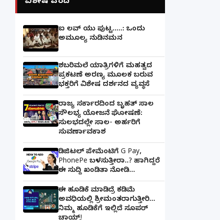
ವಿಶೇಷ ವರದಿ
ಐ ಲವ್ ಯು ಪುಟ್ಟ.....: ಒಂದು
ಅಮೂಲ್ಯ ನುಡಿನಮನ
ಶಬರಿಮಲೆ ಯಾತ್ರಿಗಳಿಗೆ ಮಹತ್ವದ
ಪ್ರಕಟಣೆ ಅರಣ್ಯ ಮೂಲಕ ಬರುವ
ಭಕ್ತರಿಗೆ ವಿಶೇಷ ದರ್ಶನದ ವ್ಯವಸ್ಥೆ
ರಾಜ್ಯ ಸರ್ಕಾರದಿಂದ ಬೃಹತ್ ಸಾಲ
ಸೌಲಭ್ಯ ಯೋಜನೆ ಘೋಷಣೆ:
ಸುಲಭದಲ್ಲೇ ಸಾಲ- ಅರ್ಹರಿಗೆ
ಸುವರ್ಣಾವಕಾಶ
ಡಿಜಿಟಲ್ ಪೇಮೆಂಟಿಗೆ G Pay,
PhonePe ಬಳಸುತ್ತೀರಾ..? ಹಾಗಿದ್ದರೆ
ಈ ಸುದ್ದಿ ಖಂಡಿತಾ ನೋಡಿ...
ಈ ಹೂಡಿಕೆ ಮಾಡಿದ್ರೆ ಕಡಿಮೆ
ಅವಧಿಯಲ್ಲಿ ಶ್ರೀಮಂತರಾಗುತ್ತೀರಿ...
ನಿಮ್ಮ ಹೂಡಿಕೆಗೆ ಇಲ್ಲಿದೆ ಸೂಪರ್
ಚಾಯ್ಸ್‌!