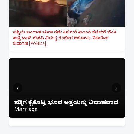
ಪಶ್ಚಿಮ ಬಂಗಾಳ ಚುನಾವಣೆ: ಸಿಲಿಗುರಿ ಟಿಎಂಸಿ ಕಚೇರಿಗೆ ಬೆಂಕಿ
ಹಚ್ಚಿ ದಾಳಿ, ಬಿಜೆಪಿ ವಿರುದ್ಧ ಗಂಭೀರ ಆರೋಪ, ವಿಡಿಯೋ
ಬಿಡುಗಡೆ [Politics]
‹
›
ಫ್ರೀಯಾಗಿ ನೆಟ್‌ಫ್ಲಿಕ್ಸ್ ನೋಡಲು ಹೋಗಿ ₹1 ಲಕ್ಷ
ಾದ
ಕಳೆದುಕೊಂಡ ಬೆಂಗಳೂರು ವ್ಯಕ್ತಿ; ಇನ್‌ಸ್ಟಾಗ್ರಾಂ
ಲಿಂಕ್ ಕ್ಲಿಕ್ ಮಾಡಿದ್ದೇ ದುಬಾರಿ ಆಯಿತು!