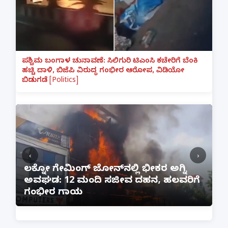
ಪಶ್ಚಿಮ ಬಂಗಾಳ ಚುನಾವಣೆ: ಸಿಲಿಗುರಿ ಟಿಎಂಸಿ ಕಚೇರಿಗೆ ಬೆಂಕಿ
ಹಚ್ಚಿ ದಾಳಿ, ಬಿಜೆಪಿ ವಿರುದ್ಧ ಗಂಭೀರ ಆರೋಪ, ವಿಡಿಯೋ
ಬಿಡುಗಡೆ [Politics]
‹
›
:
ಲಕ್ನೋ ಗೇಮಿಂಗ್ ಜೋನ್‌ನಲ್ಲಿ ಭೀಕರ ಅಗ್ನಿ
ಅವಘಡ: 12 ಮಂದಿ ಸಜೀವ ದಹನ, ಹಲವರಿಗೆ
ಪ
ಗಂಭೀರ ಗಾಯ
M