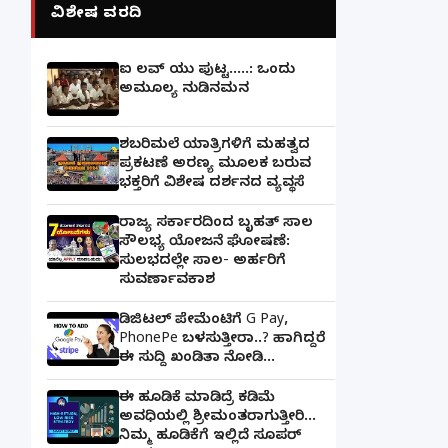
ವಿಶೇಷ ವರದಿ
ಐ ಲವ್ ಯು ಪುಟ್ಟ.....: ಒಂದು
ಅಮೂಲ್ಯ ನುಡಿನಮನ
ಶಬರಿಮಲೆ ಯಾತ್ರಿಗಳಿಗೆ ಮಹತ್ವದ
ಪ್ರಕಟಣೆ ಅರಣ್ಯ ಮೂಲಕ ಬರುವ
ಭಕ್ತರಿಗೆ ವಿಶೇಷ ದರ್ಶನದ ವ್ಯವಸ್ಥೆ
ರಾಜ್ಯ ಸರ್ಕಾರದಿಂದ ಬೃಹತ್ ಸಾಲ
ಸೌಲಭ್ಯ ಯೋಜನೆ ಘೋಷಣೆ:
ಸುಲಭದಲ್ಲೇ ಸಾಲ- ಅರ್ಹರಿಗೆ
ಸುವರ್ಣಾವಕಾಶ
ಡಿಜಿಟಲ್ ಪೇಮೆಂಟಿಗೆ G Pay,
PhonePe ಬಳಸುತ್ತೀರಾ..? ಹಾಗಿದ್ದರೆ
ಈ ಸುದ್ದಿ ಖಂಡಿತಾ ನೋಡಿ...
ಈ ಹೂಡಿಕೆ ಮಾಡಿದ್ರೆ ಕಡಿಮೆ
ಅವಧಿಯಲ್ಲಿ ಶ್ರೀಮಂತರಾಗುತ್ತೀರಿ...
ನಿಮ್ಮ ಹೂಡಿಕೆಗೆ ಇಲ್ಲಿದೆ ಸೂಪರ್