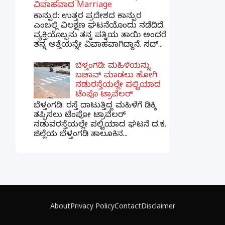
ವಿವಾಹವಾದ Marriage
ಕಾನ್ಪುರ: ಉತ್ತರ ಪ್ರದೇಶದ ಕಾನ್ಪುರ
ಎಂಬಲ್ಲಿ ವಿಲಕ್ಷಣ ಘಟನೆಯೊಂದು ನಡೆದಿದೆ.
ವ್ಯಕ್ತಿಯೊಬ್ಬನು ತನ್ನ ಪತ್ನಿಯ ತಾಯಿ ಅಂದರೆ
ತನ್ನ ಅತ್ತೆಯನ್ನೇ ವಿವಾಹವಾಗಿದ್ದಾನೆ. ಸದ್...
ಬೆಳ್ತಂಗಡಿ: ಮಹಿಳೆಯನ್ನು
ಬಚಾವ್ ಮಾಡಲು ಹೋಗಿ
ನಡುರಸ್ತೆಯಲ್ಲೇ ಪಲ್ಟಿಯಾದ
ಟೆಂಪೊ ಟ್ರಾವೆಲರ್
ಬೆಳ್ತಂಗಡಿ: ರಸ್ತೆ ದಾಟುತ್ತಿದ್ದ ಮಹಿಳೆಗೆ ಡಿಕ್ಕಿ
ತಪ್ಪಿಸಲು ಟೆಂಪೋ ಟ್ರಾವೆಲರ್
ನಡುವರಸ್ತೆಯಲ್ಲೇ ಪಲ್ಟಿಯಾದ ಘಟನೆ ದ.ಕ.
ಜಿಲ್ಲೆಯ ಬೆಳ್ತಂಗಡಿ ತಾಲೂಕಿನ...
×
📢 ನಮ್ಮ WhatsApp ಗ್ರೂಪ್‌ಗೆ ಸೇರಿ — ತಕ್ಷಣದ
ಬ್ರೇಕಿಂಗ್ ನ್ಯೂಸ್ ಪಡೆಯಿರಿ!
About
Privacy Policy
Contact
Disclaimer
ಗ್ರೂಪ್‌ಗೆ ಸೇರಿ