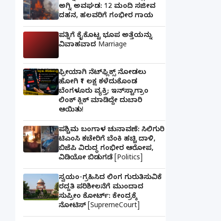
ಅಗ್ನಿ ಅವಘಡ: 12 ಮಂದಿ ಸಜೀವ
ದಹನ, ಹಲವರಿಗೆ ಗಂಭೀರ ಗಾಯ
ಪತ್ನಿಗೆ ಕೈಕೊಟ್ಟ ಭೂಪ ಅತ್ತೆಯನ್ನು
ವಿವಾಹವಾದ Marriage
ಫ್ರೀಯಾಗಿ ನೆಟ್‌ಫ್ಲಿಕ್ಸ್ ನೋಡಲು
ಹೋಗಿ ₹1 ಲಕ್ಷ ಕಳೆದುಕೊಂಡ
ಬೆಂಗಳೂರು ವ್ಯಕ್ತಿ; ಇನ್‌ಸ್ಟಾಗ್ರಾಂ
ಲಿಂಕ್ ಕ್ಲಿಕ್ ಮಾಡಿದ್ದೇ ದುಬಾರಿ
ಆಯಿತು!
ಪಶ್ಚಿಮ ಬಂಗಾಳ ಚುನಾವಣೆ: ಸಿಲಿಗುರಿ
ಟಿಎಂಸಿ ಕಚೇರಿಗೆ ಬೆಂಕಿ ಹಚ್ಚಿ ದಾಳಿ,
ಬಿಜೆಪಿ ವಿರುದ್ಧ ಗಂಭೀರ ಆರೋಪ,
ವಿಡಿಯೋ ಬಿಡುಗಡೆ [Politics]
ಸ್ವಯಂ-ಗ್ರಹಿಸಿದ ಲಿಂಗ ಗುರುತಿಸುವಿಕೆ
ರದ್ದತಿ ಪರಿಶೀಲನೆಗೆ ಮುಂದಾದ
ಸುಪ್ರೀಂ ಕೋರ್ಟ್: ಕೇಂದ್ರಕ್ಕೆ
ನೋಟಿಸ್ [SupremeCourt]