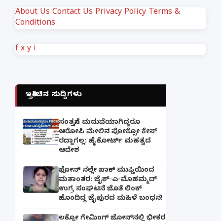
About Us
Contact Us
Privacy Policy
Terms &
Conditions
f
x
y
i
ಇತ್ತೀಚಿನ ಸುದ್ದಿಗಳು
ಸಂತ್ರಸ್ತೆಗೆ ಮದುವೆಯಾಗಿದ್ದರೂ
ಆರೋಪಿ ಮೇಲಿನ ಪೋಕ್ಸೋ ಕೇಸ್
ರದ್ದಾಗಲ್ಲ: ಹೈಕೋರ್ಟ್ ಮಹತ್ವದ
ಆದೇಶ
ಫೋನ್ ನಲ್ಲೇ ಪಾಕ್ ಮುಫ್ತಿಯಿಂದ
ಮತಾಂತರ: ಜೈಶ್-ಎ-ಮೊಹಮ್ಮದ್
ಉಗ್ರ ಸಂಘಟನೆ ಜೊತೆ ಲಿಂಕ್
ಹೊಂದಿದ್ದ ಜೈಪುರದ ಮಹಿಳೆ ಬಂಧನ!
ಲಕ್ನೋ ಗೇಮಿಂಗ್ ಜೋನ್‌ನಲ್ಲಿ ಭೀಕರ