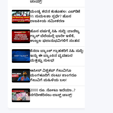
ಚಾಯ್ಸ್‌!
ಮಂಡ್ಯ ಕದನ ಕುತೂಹಲ: ಎಚ್‌ಡಿಕೆ
Vs ಸುಮಲತಾ ಸ್ಪರ್ಧೆ? ಹೊಸ
ರಾಜಕೀಯ ಸಮೀಕರಣ
ಹೊಸ ವರ್ಷಕ್ಕೆ ಸಿಹಿ ಸುದ್ದಿ: ವಾಣಿಜ್ಯ
ಗ್ಯಾಸ್‌ ಬೆಲೆಯಲ್ಲಿ ಭಾರೀ ಇಳಿಕೆ,
ಉಜ್ವಲ ಫಲಾನುಭವಿಗಳಿಗೆ ಸಂತಸ
ಕೆನರಾ ಬ್ಯಾಂಕ್‌ ಗ್ರಾಹಕರಿಗೆ ಸಿಹಿ ಸುದ್ದಿ:
ಇನ್ನು ಈ ಬ್ಯಾಂಕಿನ ವ್ಯವಹಾರ
ಮತ್ತಷ್ಟು ಸುಲಭ!
ಆಸೀಸ್ ವಿಶ್ವಕಪ್ ಗೆಲುವಿಗೂ
ಮಂಗಳೂರಿಗೆ ನಂಟು! ಕಾಂಗರೂ
ಗೆಲುವಿಗೆ ಮಹಿಳೆಯ ಬಲ!
2000 ರೂ. ನೋಟು ಇದೆಯಾ..?
ನಗದೀಕರಿಸಲು ಲಾಸ್ಟ್‌ ಚಾನ್ಸ್‌!