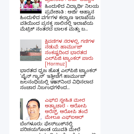
ಪ್ರವೇಶಾತಿ : ಅರ್ಜಿ ಆಹ್ವಾನ
ಹಿಂದುಳಿದ ವಿದ್ಯಾರ್ಥಿ ನಿಲಯ
ಪ್ರವೇಶಾತಿ : ಅರ್ಜಿ ಆಹ್ವಾನ
ಹಿಂದುಳಿದ ವರ್ಗಗಳ ಕಲ್ಯಾಣ ಇಲಾಖೆಯ
ವತಿಯಿಂದ ಪ್ರಸಕ್ತ ಸಾಲಿನಲ್ಲಿ ಇಲಾಖೆಯ
ಮೆಟ್ರಿಕ್ ನಂತರದ ಬಾಲಕ ಮತ್ತು ಬ...
ಕ್ಷಿಪಣಿಗಳ ನೆರಳಲ್ಲಿ, ಗಣಿಗಳ
ನಡುವೆ: ಹಾರ್ಮುಜ್
ಸಂಕಷ್ಟದಿಂದ ಭಾರತದ
ಎಲ್‌ಪಿಜಿ ಟ್ಯಾಂಕರ್ ಪಾರು
[Hormuz]
ಭಾರತದ ಧ್ವಜ ಹೊತ್ತ ಎಲ್‌ಪಿಜಿ ಟ್ಯಾಂಕರ್
'ಪೈನ್ ಗ್ಯಾಸ್' ಇತ್ತೀಚೆಗೆ ಹಾರ್ಮುಜ್
ಜಲಸಂಧಿಯಲ್ಲಿ ಇರಾನ್‌ನಿಂದ ವಿಧಿಸಲಾದ
ಸಂಚಾರ ನಿರ್ಬಂಧಗಳಿಂದ...
ಎಫ್‌ಬಿ ಸ್ನೇಹಿತೆ ಮೇಲೆ
ಅತ್ಯಾಚಾರ - ಆರೋಪಿ
ಅರೆಸ್ಟ್, ಆರೋಪಿ ತಂದೆ
ಮೇಲೂ ಎಫ್ಐಆರ್
ಬೆಂಗಳೂರು: ಫೇಸ್‌ಬುಕ್‌ನಲ್ಲಿ
ಪರಿಚಯಗೊಂಡ ಯುವತಿ ಮೇಲೆ