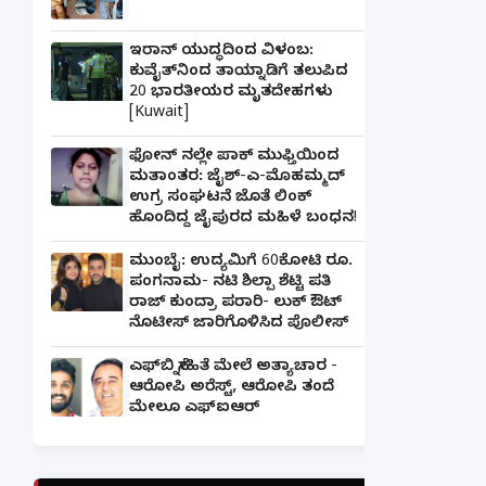
ಇರಾನ್ ಯುದ್ಧದಿಂದ ವಿಳಂಬ:
ಕುವೈತ್‌ನಿಂದ ತಾಯ್ನಾಡಿಗೆ ತಲುಪಿದ
20 ಭಾರತೀಯರ ಮೃತದೇಹಗಳು
[Kuwait]
ಫೋನ್ ನಲ್ಲೇ ಪಾಕ್ ಮುಫ್ತಿಯಿಂದ
ಮತಾಂತರ: ಜೈಶ್-ಎ-ಮೊಹಮ್ಮದ್
ಉಗ್ರ ಸಂಘಟನೆ ಜೊತೆ ಲಿಂಕ್
ಹೊಂದಿದ್ದ ಜೈಪುರದ ಮಹಿಳೆ ಬಂಧನ!
ಮುಂಬೈ: ಉದ್ಯಮಿಗೆ 60ಕೋಟಿ ರೂ.
ಪಂಗನಾಮ- ನಟಿ ಶಿಲ್ಪಾ ಶೆಟ್ಟಿ ಪತಿ
ರಾಜ್ ಕುಂದ್ರಾ ಪರಾರಿ- ಲುಕ್ ಔಟ್
ನೊಟೀಸ್ ಜಾರಿಗೊಳಿಸಿದ ಪೊಲೀಸ್
ಎಫ್‌ಬಿ ಸ್ನೇಹಿತೆ ಮೇಲೆ ಅತ್ಯಾಚಾರ -
ಆರೋಪಿ ಅರೆಸ್ಟ್, ಆರೋಪಿ ತಂದೆ
ಮೇಲೂ ಎಫ್ಐಆರ್