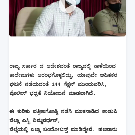
ರಾಜ್ಯ ಸರ್ಕಾರ ದ ಆದೇಶದಂತೆ ರಾಜ್ಯದಲ್ಲಿ ನಾಳೆಯಿಂದ
ಕಾಲೇಜುಗಳು ಆರಂಭಗೊಳ್ಳಲಿದ್ದು, ಯಾವುದೇ ಅಹಿತಕರ
ಘಟನೆ ನಡೆಯದಂತೆ 144 ಸೆಕ್ಷನ್ ಮುಂದುವರಿಸಿ,
ಪೊಲೀಸ್ ಭಧ್ರತೆ ನಿಯೋಜನೆ ಮಾಡಲಾಗಿದೆ.
ಈ ಕುರಿತು ಪತ್ರಿಕಾಗೋಷ್ಠಿ ನಡೆಸಿ ಮಾತನಾಡಿದ ಉಡುಪಿ
ಜಿಲ್ಲಾ ಎಸ್ಪಿ ವಿಷ್ಣುವರ್ಧನ್,
ಜಿಲ್ಲೆಯಲ್ಲಿ ಎಲ್ಲಾ ಬಂದೋಬಸ್ತ್ ಮಾಡಿದ್ದೇವೆ. ಹಲವಾರು