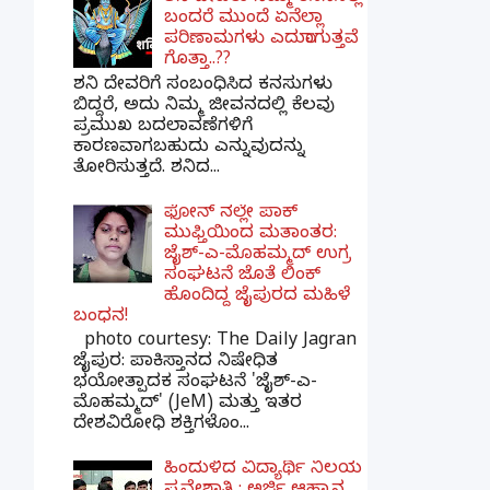
ಬಂದರೆ ಮುಂದೆ ಏನೆಲ್ಲಾ
ಪರಿಣಾಮಗಳು ಎದುರಾಗುತ್ತವೆ
ಗೊತ್ತಾ..??
ಶನಿ ದೇವರಿಗೆ ಸಂಬಂಧಿಸಿದ ಕನಸುಗಳು
ಬಿದ್ದರೆ, ಅದು ನಿಮ್ಮ ಜೀವನದಲ್ಲಿ ಕೆಲವು
ಪ್ರಮುಖ ಬದಲಾವಣೆಗಳಿಗೆ
ಕಾರಣವಾಗಬಹುದು ಎನ್ನುವುದನ್ನು
ತೋರಿಸುತ್ತದೆ. ಶನಿದ...
ಫೋನ್ ನಲ್ಲೇ ಪಾಕ್
ಮುಫ್ತಿಯಿಂದ ಮತಾಂತರ:
ಜೈಶ್-ಎ-ಮೊಹಮ್ಮದ್ ಉಗ್ರ
ಸಂಘಟನೆ ಜೊತೆ ಲಿಂಕ್
ಹೊಂದಿದ್ದ ಜೈಪುರದ ಮಹಿಳೆ
ಬಂಧನ!
photo courtesy: The Daily Jagran
ಜೈಪುರ: ಪಾಕಿಸ್ತಾನದ ನಿಷೇಧಿತ
ಭಯೋತ್ಪಾದಕ ಸಂಘಟನೆ 'ಜೈಶ್-ಎ-
ಮೊಹಮ್ಮದ್' (JeM) ಮತ್ತು ಇತರ
ದೇಶವಿರೋಧಿ ಶಕ್ತಿಗಳೊಂ...
ಹಿಂದುಳಿದ ವಿದ್ಯಾರ್ಥಿ ನಿಲಯ