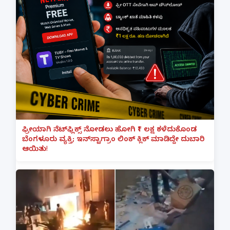
ಫ್ರೀಯಾಗಿ ನೆಟ್‌ಫ್ಲಿಕ್ಸ್ ನೋಡಲು ಹೋಗಿ ₹1 ಲಕ್ಷ ಕಳೆದುಕೊಂಡ
ಬೆಂಗಳೂರು ವ್ಯಕ್ತಿ; ಇನ್‌ಸ್ಟಾಗ್ರಾಂ ಲಿಂಕ್ ಕ್ಲಿಕ್ ಮಾಡಿದ್ದೇ ದುಬಾರಿ
ಆಯಿತು!