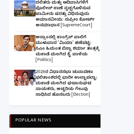
ದಲಿತರು ಮತ್ತು ಆದಿವಾಸಿಗಳಿಗೆ
ಪೊಲೀಸ್ ಠಾಣೆ ಸ್ವಚ್ಛಗೊಳಿಸುವ
ಜಾಮೀನು ಷರತ್ತು ವಿಧಿಸುವುದು
ಅಮಾನವೀಯ: ಸುಪ್ರೀಂ ಕೋರ್ಟ್
ಅಸಮಾಧಾನ [SupremeCourt]
ಅಸ್ಸಾಂನಲ್ಲಿ ಕಾಂಗ್ರೆಸ್ ಪಾಲಿಗೆ
ಮುಳುವಾದ 'ಮಿಯಾ' ಹಣೆಪಟ್ಟಿ:
ಸಿಎಂ ಹಿಮಂತ ಬಿಸ್ವಾ ಶರ್ಮಾ ತಂತ್ರಕ್ಕೆ
ಮಕಾಡೆ ಮಲಗಿದ ಕೈ ಪಾಳೆಯ
[Politics]
2026ರ ವಿಧಾನಸಭಾ ಚುನಾವಣಾ
ಫಲಿತಾಂಶದಲ್ಲಿ ಭಾರೀ ಉಲ್ಟಾಪಲ್ಟಾ:
ಮಕಾಡೆ ಮಲಗಿದ ಘಟಾನುಘಟಿ
ನಾಯಕರು, ಅಚ್ಚರಿಯ ಗೆಲುವು
ಸಾಧಿಸಿದ ಹೊಸಬರು [Election]
POPULAR NEWS