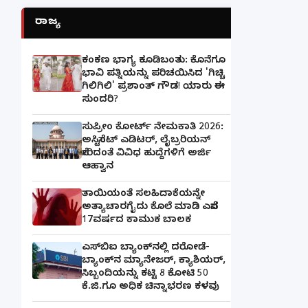
ರಾಜ್ಯ
ಕಂಕಣ ಭಾಗ್ಯ ಕೂಡಿಬಂತು: ಕೊನೆಗೂ
ಭಾವಿ ಪತ್ನಿಯನ್ನು ಪರಿಚಯಿಸಿದ 'ಗಿಚ್ಚಿ
ಗಿಲಿಗಿಲಿ' ಪ್ರಶಾಂತ್ ಗೌಡ! ಯಾರು ಈ
ಸುಂದರಿ?
ಸುಪ್ರೀಂ ಕೋರ್ಟ್ ನೇಮಕಾತಿ 2026:
ಅಸಿಸ್ಟೆಂಟ್ ಎಡಿಟರ್, ಲೈಬ್ರರಿಯನ್
ಸೇರಿದಂತೆ ವಿವಿಧ ಹುದ್ದೆಗಳಿಗೆ ಅರ್ಜಿ
ಆಹ್ವಾನ
ತಾಯಿಯಂತೆ ಸಲಹಿದಾಕೆಯನ್ನೇ
ಅತ್ಯಾಚಾರಗೈದು ಕೊಲೆ ಮಾಡಿ ಎಸೆದ
17ವರ್ಷದ ಕಾಮುಕ ಬಾಲಕ
ಎಸ್‌ಬಿಐ ಬ್ಯಾಂಕ್‌ನಲ್ಲಿ‌ ದರೋಡೆ-
ಬ್ಯಾಂಕ್​ನ ಮ್ಯಾನೇಜರ್‌, ಕ್ಯಾಶಿಯರ್‌,
ಸಿಬ್ಬಂದಿಯನ್ನು ಕಟ್ಟಿ 8 ಕೋಟಿ 50
ಕೆ.ಜಿ.ಗೂ ಅಧಿಕ ಚಿನ್ನಾಭರಣ ಕಳವು