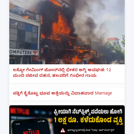
ಲಕ್ನೋ ಗೇಮಿಂಗ್ ಜೋನ್‌ನಲ್ಲಿ ಭೀಕರ ಅಗ್ನಿ ಅವಘಡ: 12
ಮಂದಿ ಸಜೀವ ದಹನ, ಹಲವರಿಗೆ ಗಂಭೀರ ಗಾಯ
ಪತ್ನಿಗೆ ಕೈಕೊಟ್ಟ ಭೂಪ ಅತ್ತೆಯನ್ನು ವಿವಾಹವಾದ Marriage