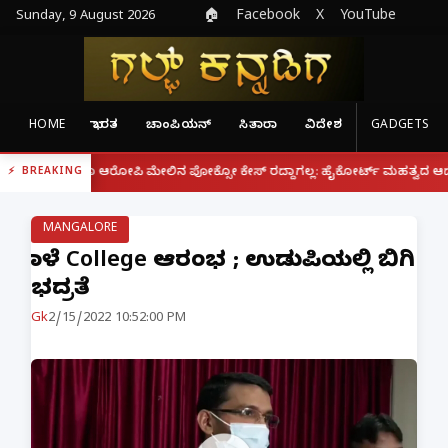
Sunday, 9 August 2026
🏠
Facebook
X
YouTube
HOME
ಭಾರತ
ಚಾಂಪಿಯನ್
ಸಿತಾರಾ
ವಿದೇಶ
GADGETS
|
ರೂ ಆರೋಪಿ ಮೇಲಿನ ಪೋಕ್ಸೋ ಕೇಸ್ ರದ್ದಾಗಲ್ಲ: ಹೈಕೋರ್ಟ್ ಮಹತ್ವದ ಆದೇಶ
ಫೋನ್ 
BREAKING
MANGALORE
ನಾಳೆ College ಆರಂಭ ; ಉಡುಪಿಯಲ್ಲಿ ಬಿಗಿ
ಭದ್ರತೆ
Gk
2/15/2022 10:52:00 PM