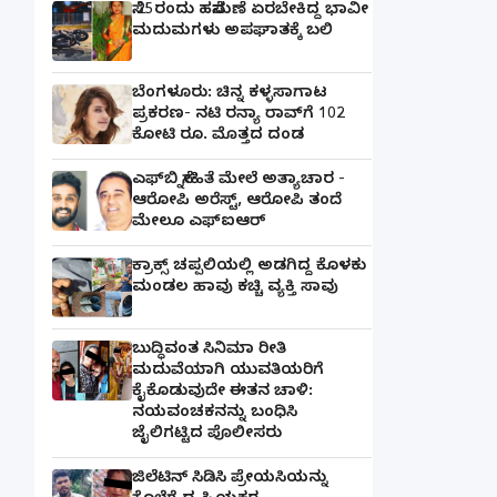
ಸೆ.25ರಂದು ಹಸೆಮಣೆ ಏರಬೇಕಿದ್ದ ಭಾವೀ
ಮದುಮಗಳು ಅಪಘಾತಕ್ಕೆ ಬಲಿ
ಬೆಂಗಳೂರು: ಚಿನ್ನ ಕಳ್ಳಸಾಗಾಟ
ಪ್ರಕರಣ- ನಟಿ ರನ್ಯಾ ರಾವ್‌ಗೆ 102
ಕೋಟಿ ರೂ. ಮೊತ್ತದ ದಂಡ
ಎಫ್‌ಬಿ ಸ್ನೇಹಿತೆ ಮೇಲೆ ಅತ್ಯಾಚಾರ -
ಆರೋಪಿ ಅರೆಸ್ಟ್, ಆರೋಪಿ ತಂದೆ
ಮೇಲೂ ಎಫ್ಐಆರ್
ಕ್ರಾಕ್ಸ್ ಚಪ್ಪಲಿಯಲ್ಲಿ ಅಡಗಿದ್ದ ಕೊಳಕು
ಮಂಡಲ ಹಾವು ಕಚ್ಚಿ ವ್ಯಕ್ತಿ ಸಾವು
ಬುದ್ಧಿವಂತ ಸಿನಿಮಾ ರೀತಿ
ಮದುವೆಯಾಗಿ ಯುವತಿಯರಿಗೆ
ಕೈಕೊಡುವುದೇ ಈತನ ಚಾಳಿ:
ನಯವಂಚಕನನ್ನು ಬಂಧಿಸಿ
ಜೈಲಿಗಟ್ಟಿದ ಪೊಲೀಸರು
ಜಿಲೆಟಿನ್ ಸಿಡಿಸಿ ಪ್ರೇಯಸಿಯನ್ನು