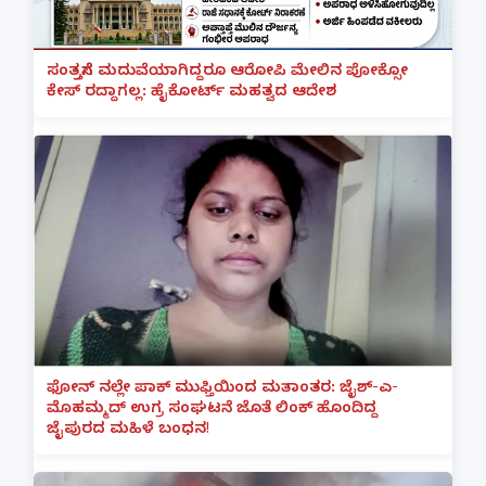
ಸಂತ್ರಸ್ತೆಗೆ ಮದುವೆಯಾಗಿದ್ದರೂ ಆರೋಪಿ ಮೇಲಿನ ಪೋಕ್ಸೋ
ಕೇಸ್ ರದ್ದಾಗಲ್ಲ: ಹೈಕೋರ್ಟ್ ಮಹತ್ವದ ಆದೇಶ
ಫೋನ್ ನಲ್ಲೇ ಪಾಕ್ ಮುಫ್ತಿಯಿಂದ ಮತಾಂತರ: ಜೈಶ್-ಎ-
ಮೊಹಮ್ಮದ್ ಉಗ್ರ ಸಂಘಟನೆ ಜೊತೆ ಲಿಂಕ್ ಹೊಂದಿದ್ದ
ಜೈಪುರದ ಮಹಿಳೆ ಬಂಧನ!