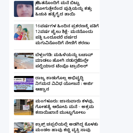
ಸ್ನೇಹಿತನೊಂದಿಗೆ ಮನೆ ಬಿಟ್ಟು
ಹೋಗುತ್ತೇನೆಂದ ಪುತ್ರಿಯನ್ನು ಕತ್ತು
ಹಿಚುಕಿ ಹತ್ಯೆಗೈದ ತಾಯಿ
16ವರ್ಷಗಳ ಹಿಂದಿನ ಪ್ರಕರಣಕ್ಕೆ ಪತಿಗೆ
12ವರ್ಷ ಜೈಲು ಶಿಕ್ಷೆ- ಮನನೊಂದು
ಪತ್ನಿ ಒಂದೂವರೆ ವರ್ಷದ
ಮಗುವಿನೊಂದಿಗೆ ನೇಣಿಗೆ ಶರಣು
ಬೆಳ್ತಂಗಡಿ: ಮಹಿಳೆಯನ್ನು ಬಚಾವ್
ಮಾಡಲು ಹೋಗಿ ನಡುರಸ್ತೆಯಲ್ಲೇ
ಪಲ್ಟಿಯಾದ ಟೆಂಪೊ ಟ್ರಾವೆಲರ್
ರಾಜ್ಯ ಕಾಡುಗೊಲ್ಲ ಅಭಿವೃದ್ಧಿ
ನಿಗಮದ ವಿವಿಧ ಯೋಜನೆ : ಅರ್ಜಿ
ಆಹ್ವಾನ
ಮಂಗಳೂರು: ಜಾನುವಾರು ಕಳವು,
ಗೋಹತ್ಯೆ ಆರೋಪಿ ಮನೆ - ಅಕ್ರಮ
ಕಸಾಯಿಖಾನೆ ಮುಟ್ಟುಗೋಲು
ಕ್ರಾಕ್ಸ್ ಚಪ್ಪಲಿಯಲ್ಲಿ ಅಡಗಿದ್ದ ಕೊಳಕು
ಮಂಡಲ ಹಾವು ಕಚ್ಚಿ ವ್ಯಕ್ತಿ ಸಾವು