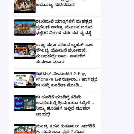
ಅಮೂಲ್ಯ ನುಡಿನಮನ
ಶಬರಿಮಲೆ ಯಾತ್ರಿಗಳಿಗೆ ಮಹತ್ವದ
ಪ್ರಕಟಣೆ ಅರಣ್ಯ ಮೂಲಕ ಬರುವ
ಭಕ್ತರಿಗೆ ವಿಶೇಷ ದರ್ಶನದ ವ್ಯವಸ್ಥೆ
ರಾಜ್ಯ ಸರ್ಕಾರದಿಂದ ಬೃಹತ್ ಸಾಲ
ಸೌಲಭ್ಯ ಯೋಜನೆ ಘೋಷಣೆ:
ಸುಲಭದಲ್ಲೇ ಸಾಲ- ಅರ್ಹರಿಗೆ
ಸುವರ್ಣಾವಕಾಶ
ಡಿಜಿಟಲ್ ಪೇಮೆಂಟಿಗೆ G Pay,
PhonePe ಬಳಸುತ್ತೀರಾ..? ಹಾಗಿದ್ದರೆ
ಈ ಸುದ್ದಿ ಖಂಡಿತಾ ನೋಡಿ...
ಈ ಹೂಡಿಕೆ ಮಾಡಿದ್ರೆ ಕಡಿಮೆ
ಅವಧಿಯಲ್ಲಿ ಶ್ರೀಮಂತರಾಗುತ್ತೀರಿ...
ನಿಮ್ಮ ಹೂಡಿಕೆಗೆ ಇಲ್ಲಿದೆ ಸೂಪರ್
ಚಾಯ್ಸ್‌!
ಮಂಡ್ಯ ಕದನ ಕುತೂಹಲ: ಎಚ್‌ಡಿಕೆ
Vs ಸುಮಲತಾ ಸ್ಪರ್ಧೆ? ಹೊಸ