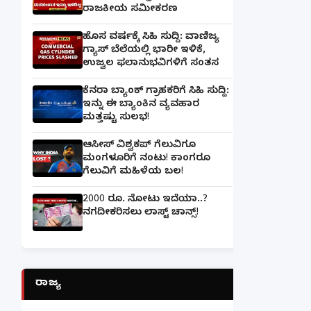
ರಾಜಕೀಯ ಸಮೀಕರಣ
ಹೊಸ ವರ್ಷಕ್ಕೆ ಸಿಹಿ ಸುದ್ದಿ: ವಾಣಿಜ್ಯ
ಗ್ಯಾಸ್‌ ಬೆಲೆಯಲ್ಲಿ ಭಾರೀ ಇಳಿಕೆ,
ಉಜ್ವಲ ಫಲಾನುಭವಿಗಳಿಗೆ ಸಂತಸ
ಕೆನರಾ ಬ್ಯಾಂಕ್‌ ಗ್ರಾಹಕರಿಗೆ ಸಿಹಿ ಸುದ್ದಿ:
ಇನ್ನು ಈ ಬ್ಯಾಂಕಿನ ವ್ಯವಹಾರ
ಮತ್ತಷ್ಟು ಸುಲಭ!
ಆಸೀಸ್ ವಿಶ್ವಕಪ್ ಗೆಲುವಿಗೂ
ಮಂಗಳೂರಿಗೆ ನಂಟು! ಕಾಂಗರೂ
ಗೆಲುವಿಗೆ ಮಹಿಳೆಯ ಬಲ!
2000 ರೂ. ನೋಟು ಇದೆಯಾ..?
ನಗದೀಕರಿಸಲು ಲಾಸ್ಟ್‌ ಚಾನ್ಸ್‌!
ರಾಜ್ಯ