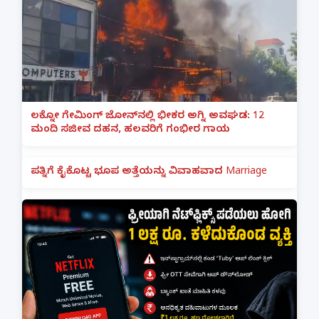
ಲಕ್ನೋ ಗೇಮಿಂಗ್ ಜೋನ್‌ನಲ್ಲಿ ಭೀಕರ ಅಗ್ನಿ ಅವಘಡ: 12
ಮಂದಿ ಸಜೀವ ದಹನ, ಹಲವರಿಗೆ ಗಂಭೀರ ಗಾಯ
ಪತ್ನಿಗೆ ಕೈಕೊಟ್ಟ ಭೂಪ ಅತ್ತೆಯನ್ನು ವಿವಾಹವಾದ Marriage