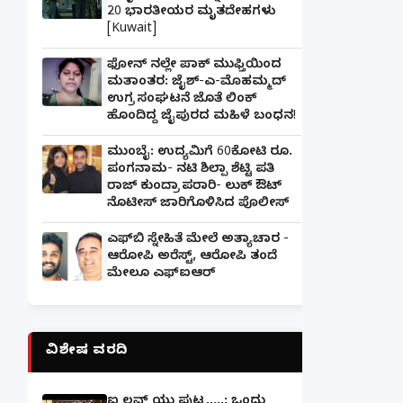
20 ಭಾರತೀಯರ ಮೃತದೇಹಗಳು
[Kuwait]
ಫೋನ್ ನಲ್ಲೇ ಪಾಕ್ ಮುಫ್ತಿಯಿಂದ
ಮತಾಂತರ: ಜೈಶ್-ಎ-ಮೊಹಮ್ಮದ್
ಉಗ್ರ ಸಂಘಟನೆ ಜೊತೆ ಲಿಂಕ್
ಹೊಂದಿದ್ದ ಜೈಪುರದ ಮಹಿಳೆ ಬಂಧನ!
ಮುಂಬೈ: ಉದ್ಯಮಿಗೆ 60ಕೋಟಿ ರೂ.
ಪಂಗನಾಮ- ನಟಿ ಶಿಲ್ಪಾ ಶೆಟ್ಟಿ ಪತಿ
ರಾಜ್ ಕುಂದ್ರಾ ಪರಾರಿ- ಲುಕ್ ಔಟ್
ನೊಟೀಸ್ ಜಾರಿಗೊಳಿಸಿದ ಪೊಲೀಸ್
ಎಫ್‌ಬಿ ಸ್ನೇಹಿತೆ ಮೇಲೆ ಅತ್ಯಾಚಾರ -
ಆರೋಪಿ ಅರೆಸ್ಟ್, ಆರೋಪಿ ತಂದೆ
ಮೇಲೂ ಎಫ್ಐಆರ್
ವಿಶೇಷ ವರದಿ
ಐ ಲವ್ ಯು ಪುಟ್ಟ.....: ಒಂದು