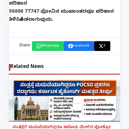
ಪರಿಹಾರ
98808 77747 ಫೋನಿನ ಮುಖಾಂತರವೂ ಪರಿಹಾರ
ತಿಳಿಸಿಕೊಡಲಾಗುವುದು.
Share:
WhatsApp
Facebook
X
Related News
ಸಂತ್ರಸ್ತೆಗೆ ಮದುವೆಯಾಗಿದ್ದರೂ ಆರೋಪಿ ಮೇಲಿನ ಪೋಕ್ಸೋ