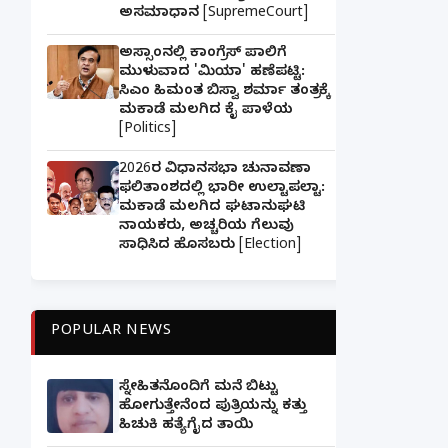
ಅಸಮಾಧಾನ [SupremeCourt]
ಅಸ್ಸಾಂನಲ್ಲಿ ಕಾಂಗ್ರೆಸ್ ಪಾಲಿಗೆ
ಮುಳುವಾದ 'ಮಿಯಾ' ಹಣೆಪಟ್ಟಿ:
ಸಿಎಂ ಹಿಮಂತ ಬಿಸ್ವಾ ಶರ್ಮಾ ತಂತ್ರಕ್ಕೆ
ಮಕಾಡೆ ಮಲಗಿದ ಕೈ ಪಾಳೆಯ
[Politics]
2026ರ ವಿಧಾನಸಭಾ ಚುನಾವಣಾ
ಫಲಿತಾಂಶದಲ್ಲಿ ಭಾರೀ ಉಲ್ಟಾಪಲ್ಟಾ:
ಮಕಾಡೆ ಮಲಗಿದ ಘಟಾನುಘಟಿ
ನಾಯಕರು, ಅಚ್ಚರಿಯ ಗೆಲುವು
ಸಾಧಿಸಿದ ಹೊಸಬರು [Election]
POPULAR NEWS
ಸ್ನೇಹಿತನೊಂದಿಗೆ ಮನೆ ಬಿಟ್ಟು
ಹೋಗುತ್ತೇನೆಂದ ಪುತ್ರಿಯನ್ನು ಕತ್ತು
ಹಿಚುಕಿ ಹತ್ಯೆಗೈದ ತಾಯಿ