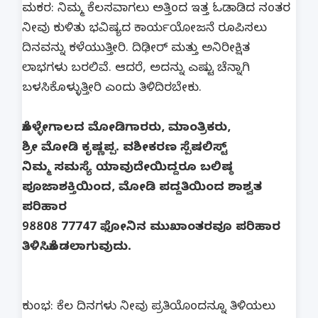
ಮಕರ: ನಿಮ್ಮ ಕೆಲಸವಾಗಲು ಅತ್ತಿಂದ ಇತ್ತ ಓಡಾಡಿದ ನಂತರ
ನೀವು ಕುಳಿತು ಭವಿಷ್ಯದ ಕಾರ್ಯಯೋಜನೆ ರೂಪಿಸಲು
ದಿನವನ್ನು ಕಳೆಯುತ್ತೀರಿ. ದಿಢೀರ್ ಮತ್ತು ಅನಿರೀಕ್ಷಿತ
ಲಾಭಗಳು ಬರಲಿವೆ. ಆದರೆ, ಅದನ್ನು ಎಷ್ಟು ಚೆನ್ನಾಗಿ
ಬಳಸಿಕೊಳ್ಳುತ್ತೀರಿ ಎಂದು ತಿಳಿದಿರಬೇಕು.
ಕೊಳ್ಳೇಗಾಲದ ಮೋಡಿಗಾರರು, ಮಾಂತ್ರಿಕರು,
ಶ್ರೀ ಮೋಡಿ ಕೃಷ್ಣಪ್ಪ. ವಶೀಕರಣ ಸ್ಪೆಷಲಿಸ್ಟ್
ನಿಮ್ಮ ಸಮಸ್ಯೆ ಯಾವುದೇಯಿದ್ದರೂ ಬಲಿಷ್ಠ
ಪೂಜಾಶಕ್ತಿಯಿಂದ, ಮೋಡಿ ಪದ್ದತಿಯಿಂದ ಶಾಶ್ವತ
ಪರಿಹಾರ
98808 77747 ಫೋನಿನ ಮುಖಾಂತರವೂ ಪರಿಹಾರ
ತಿಳಿಸಿಕೊಡಲಾಗುವುದು.
ಕುಂಭ: ಕೆಲ ದಿನಗಳು ನೀವು ಪ್ರತಿಯೊಂದನ್ನೂ ತಿಳಿಯಲು