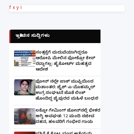
f
x
y
i
ಇತ್ತೀಚಿನ ಸುದ್ದಿಗಳು
ಸಂತ್ರಸ್ತೆಗೆ ಮದುವೆಯಾಗಿದ್ದರೂ
ಆರೋಪಿ ಮೇಲಿನ ಪೋಕ್ಸೋ ಕೇಸ್
ರದ್ದಾಗಲ್ಲ: ಹೈಕೋರ್ಟ್ ಮಹತ್ವದ
ಆದೇಶ
ಫೋನ್ ನಲ್ಲೇ ಪಾಕ್ ಮುಫ್ತಿಯಿಂದ
ಮತಾಂತರ: ಜೈಶ್-ಎ-ಮೊಹಮ್ಮದ್
ಉಗ್ರ ಸಂಘಟನೆ ಜೊತೆ ಲಿಂಕ್
ಹೊಂದಿದ್ದ ಜೈಪುರದ ಮಹಿಳೆ ಬಂಧನ!
ಲಕ್ನೋ ಗೇಮಿಂಗ್ ಜೋನ್‌ನಲ್ಲಿ ಭೀಕರ
ಅಗ್ನಿ ಅವಘಡ: 12 ಮಂದಿ ಸಜೀವ
ದಹನ, ಹಲವರಿಗೆ ಗಂಭೀರ ಗಾಯ