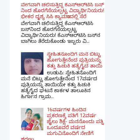
ವೇಗವಾಗಿ ಚಲಿಸುತ್ತಿದ್ದ ಕೆಎಸ್​ಆರ್​ಟಿಸಿ ಬಸ್​
ನಿಂದ ಹೊರಗೆಸೆಯಲ್ಪಟ್ಟ ವಿದ್ಯಾರ್ಥಿನಿಯರು!
ಭೀಕರ ದೃಶ್ಯ ಸಿಸಿ ಕ್ಯಾಮರಾದಲ್ಲಿ ಸೆರೆ
ವೇಗವಾಗಿ ಚಲಿಸುತ್ತಿದ್ದ ಕೆಎಸ್‌ಆರ್‌ಟಿಸಿ
ಬಸ್‌ನಿಂದ ಹೊರಗೆಸೆಯಲ್ಪಟ್ಟ
ವಿದ್ಯಾರ್ಥಿನಿಯರು! ಕೆಎಸ್‌ಆರ್‌ಟಿಸಿ ಬಸ್‌ನ
ಬಾಗಿಲು ತೆರೆದುಕೊಂಡು ಇಬ್ಬರು ವಿ...
ಸ್ನೇಹಿತನೊಂದಿಗೆ ಮನೆ ಬಿಟ್ಟು
ಹೋಗುತ್ತೇನೆಂದ ಪುತ್ರಿಯನ್ನು
ಕತ್ತು ಹಿಚುಕಿ ಹತ್ಯೆಗೈದ ತಾಯಿ
ಉಡುಪಿ: ಸ್ನೇಹಿತನೊಂದಿಗೆ
ಮನೆ ಬಿಟ್ಟು ಹೋಗುತ್ತೇನೆಂದ 17ವರ್ಷದ
ಪುತ್ರಿಯನ್ನು ತಾಯಿಯೇ ಕತ್ತು ಹಿಚುಕಿ
ಹತ್ಯೆಗೈದ ಘಟನೆ ಕಾರ್ಕಳ ತಾಲೂಕಿನ
ಹಿರ್ಗಾನ ಗ್ರಾಮ...
16ವರ್ಷಗಳ ಹಿಂದಿನ
ಪ್ರಕರಣಕ್ಕೆ ಪತಿಗೆ 12ವರ್ಷ
ಜೈಲು ಶಿಕ್ಷೆ- ಮನನೊಂದು ಪತ್ನಿ
ಒಂದೂವರೆ ವರ್ಷದ
ಮಗುವಿನೊಂದಿಗೆ ನೇಣಿಗೆ