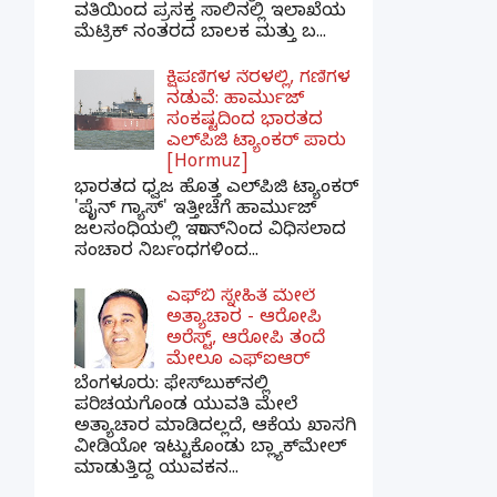
ವತಿಯಿಂದ ಪ್ರಸಕ್ತ ಸಾಲಿನಲ್ಲಿ ಇಲಾಖೆಯ
ಮೆಟ್ರಿಕ್ ನಂತರದ ಬಾಲಕ ಮತ್ತು ಬ...
ಕ್ಷಿಪಣಿಗಳ ನೆರಳಲ್ಲಿ, ಗಣಿಗಳ
ನಡುವೆ: ಹಾರ್ಮುಜ್
ಸಂಕಷ್ಟದಿಂದ ಭಾರತದ
ಎಲ್‌ಪಿಜಿ ಟ್ಯಾಂಕರ್ ಪಾರು
[Hormuz]
ಭಾರತದ ಧ್ವಜ ಹೊತ್ತ ಎಲ್‌ಪಿಜಿ ಟ್ಯಾಂಕರ್
'ಪೈನ್ ಗ್ಯಾಸ್' ಇತ್ತೀಚೆಗೆ ಹಾರ್ಮುಜ್
ಜಲಸಂಧಿಯಲ್ಲಿ ಇರಾನ್‌ನಿಂದ ವಿಧಿಸಲಾದ
ಸಂಚಾರ ನಿರ್ಬಂಧಗಳಿಂದ...
ಎಫ್‌ಬಿ ಸ್ನೇಹಿತೆ ಮೇಲೆ
ಅತ್ಯಾಚಾರ - ಆರೋಪಿ
ಅರೆಸ್ಟ್, ಆರೋಪಿ ತಂದೆ
ಮೇಲೂ ಎಫ್ಐಆರ್
ಬೆಂಗಳೂರು: ಫೇಸ್‌ಬುಕ್‌ನಲ್ಲಿ
ಪರಿಚಯಗೊಂಡ ಯುವತಿ ಮೇಲೆ
ಅತ್ಯಾಚಾರ ಮಾಡಿದಲ್ಲದೆ, ಆಕೆಯ ಖಾಸಗಿ
ವೀಡಿಯೋ ಇಟ್ಟುಕೊಂಡು ಬ್ಲ್ಯಾಕ್‌ಮೇಲ್
ಮಾಡುತ್ತಿದ್ದ ಯುವಕನ...