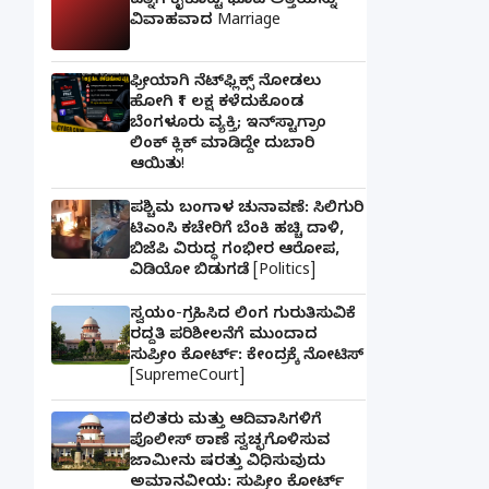
ಪತ್ನಿಗೆ ಕೈಕೊಟ್ಟ ಭೂಪ ಅತ್ತೆಯನ್ನು
ವಿವಾಹವಾದ Marriage
ಫ್ರೀಯಾಗಿ ನೆಟ್‌ಫ್ಲಿಕ್ಸ್ ನೋಡಲು
ಹೋಗಿ ₹1 ಲಕ್ಷ ಕಳೆದುಕೊಂಡ
ಬೆಂಗಳೂರು ವ್ಯಕ್ತಿ; ಇನ್‌ಸ್ಟಾಗ್ರಾಂ
ಲಿಂಕ್ ಕ್ಲಿಕ್ ಮಾಡಿದ್ದೇ ದುಬಾರಿ
ಆಯಿತು!
ಪಶ್ಚಿಮ ಬಂಗಾಳ ಚುನಾವಣೆ: ಸಿಲಿಗುರಿ
ಟಿಎಂಸಿ ಕಚೇರಿಗೆ ಬೆಂಕಿ ಹಚ್ಚಿ ದಾಳಿ,
ಬಿಜೆಪಿ ವಿರುದ್ಧ ಗಂಭೀರ ಆರೋಪ,
ವಿಡಿಯೋ ಬಿಡುಗಡೆ [Politics]
ಸ್ವಯಂ-ಗ್ರಹಿಸಿದ ಲಿಂಗ ಗುರುತಿಸುವಿಕೆ
ರದ್ದತಿ ಪರಿಶೀಲನೆಗೆ ಮುಂದಾದ
ಸುಪ್ರೀಂ ಕೋರ್ಟ್: ಕೇಂದ್ರಕ್ಕೆ ನೋಟಿಸ್
[SupremeCourt]
ದಲಿತರು ಮತ್ತು ಆದಿವಾಸಿಗಳಿಗೆ
ಪೊಲೀಸ್ ಠಾಣೆ ಸ್ವಚ್ಛಗೊಳಿಸುವ
ಜಾಮೀನು ಷರತ್ತು ವಿಧಿಸುವುದು
ಅಮಾನವೀಯ: ಸುಪ್ರೀಂ ಕೋರ್ಟ್