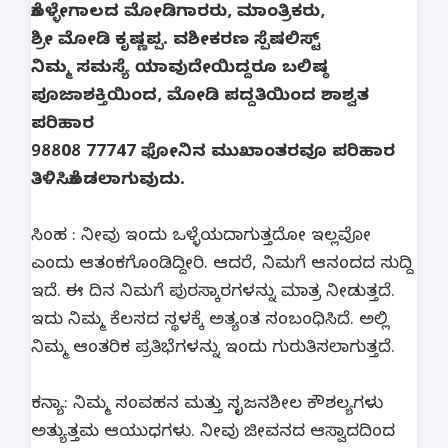
ಕೊಳ್ಳೇಗಾಲದ ಮೋಡಿಗಾರರು, ಮಾಂತ್ರಿಕರು,
ಶ್ರೀ ಮೋಡಿ ಕೃಷ್ಣಪ್ಪ. ವಶೀಕರಣ ಸ್ಪೆಷಲಿಸ್ಟ್
ನಿಮ್ಮ ಸಮಸ್ಯೆ ಯಾವುದೇಯಿದ್ದರೂ ಬಲಿಷ್ಠ
ಪೂಜಾಶಕ್ತಿಯಿಂದ, ಮೋಡಿ ಪದ್ದತಿಯಿಂದ ಶಾಶ್ವತ
ಪರಿಹಾರ
98808 77747 ಫೋನಿನ ಮುಖಾಂತರವೂ ಪರಿಹಾರ
ತಿಳಿಸಿಕೊಡಲಾಗುವುದು.
ಸಿಂಹ : ನೀವು ಇಂದು ಒಳ್ಳೆಯದಾಗುತ್ತದೋ ಇಲ್ಲವೋ
ಎಂದು ಆತಂಕಗೊಂಡಿದ್ದೀರಿ. ಆದರೆ, ನಿಮಗೆ ಆನಂದದ ಸುದ್ದಿ
ಇದೆ. ಈ ದಿನ ನಿಮಗೆ ಪುರಸ್ಕಾರಗಳನ್ನು ಮಾತ್ರ ನೀಡುತ್ತದೆ.
ಇದು ನಿಮ್ಮ ಕೆಲಸದ ಸ್ಥಳಕ್ಕೆ ಅತ್ಯಂತ ಸಂಬಂಧಿಸಿದೆ. ಅಲ್ಲಿ
ನಿಮ್ಮ ಆಂತರಿಕ ಪ್ರತಿಭೆಗಳನ್ನು ಇಂದು ಗುರುತಿಸಲಾಗುತ್ತದೆ.
ಕನ್ಯಾ: ನಿಮ್ಮ ಸಂವಹನ ಮತ್ತು ಸೃಜನಶೀಲ ಕೌಶಲ್ಯಗಳು
ಅತ್ಯುತ್ತಮ ಆಯುಧಗಳು. ನೀವು ಜೀವನದ ಆಸ್ವಾದದಿಂದ