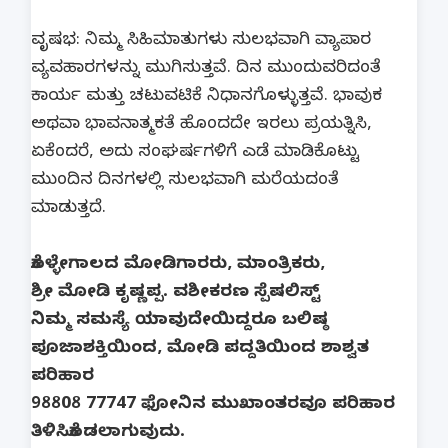
ವೃಷಭ: ನಿಮ್ಮ ಸಿಹಿಮಾತುಗಳು ಸುಲಭವಾಗಿ ವ್ಯಾಪಾರ
ವ್ಯವಹಾರಗಳನ್ನು ಮುಗಿಸುತ್ತವೆ. ದಿನ ಮುಂದುವರಿದಂತೆ
ಕಾರ್ಯ ಮತ್ತು ಚಟುವಟಿಕೆ ನಿಧಾನಗೊಳ್ಳುತ್ತವೆ. ಭಾವುಕ
ಅಥವಾ ಭಾವನಾತ್ಮಕತೆ ಹೊಂದದೇ ಇರಲು ಪ್ರಯತ್ನಿಸಿ,
ಏಕೆಂದರೆ, ಅದು ಸಂಘರ್ಷಗಳಿಗೆ ಎಡೆ ಮಾಡಿಕೊಟ್ಟು
ಮುಂದಿನ ದಿನಗಳಲ್ಲಿ ಸುಲಭವಾಗಿ ಮರೆಯದಂತೆ
ಮಾಡುತ್ತದೆ.
ಕೊಳ್ಳೇಗಾಲದ ಮೋಡಿಗಾರರು, ಮಾಂತ್ರಿಕರು,
ಶ್ರೀ ಮೋಡಿ ಕೃಷ್ಣಪ್ಪ. ವಶೀಕರಣ ಸ್ಪೆಷಲಿಸ್ಟ್
ನಿಮ್ಮ ಸಮಸ್ಯೆ ಯಾವುದೇಯಿದ್ದರೂ ಬಲಿಷ್ಠ
ಪೂಜಾಶಕ್ತಿಯಿಂದ, ಮೋಡಿ ಪದ್ದತಿಯಿಂದ ಶಾಶ್ವತ
ಪರಿಹಾರ
98808 77747 ಫೋನಿನ ಮುಖಾಂತರವೂ ಪರಿಹಾರ
ತಿಳಿಸಿಕೊಡಲಾಗುವುದು.