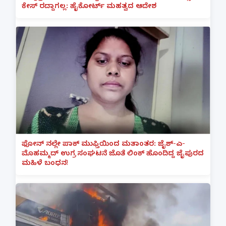
ಕೇಸ್ ರದ್ದಾಗಲ್ಲ: ಹೈಕೋರ್ಟ್ ಮಹತ್ವದ ಆದೇಶ
ಫೋನ್ ನಲ್ಲೇ ಪಾಕ್ ಮುಫ್ತಿಯಿಂದ ಮತಾಂತರ: ಜೈಶ್-ಎ-
ಮೊಹಮ್ಮದ್ ಉಗ್ರ ಸಂಘಟನೆ ಜೊತೆ ಲಿಂಕ್ ಹೊಂದಿದ್ದ ಜೈಪುರದ
ಮಹಿಳೆ ಬಂಧನ!