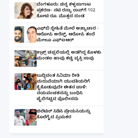
ಬೆಂಗಳೂರು: ಚಿನ್ನ ಕಳ್ಳಸಾಗಾಟ
ಪ್ರಕರಣ- ನಟಿ ರನ್ಯಾ ರಾವ್‌ಗೆ 102
ಕೋಟಿ ರೂ. ಮೊತ್ತದ ದಂಡ
ಎಫ್‌ಬಿ ಸ್ನೇಹಿತೆ ಮೇಲೆ ಅತ್ಯಾಚಾರ -
ಆರೋಪಿ ಅರೆಸ್ಟ್, ಆರೋಪಿ ತಂದೆ
ಮೇಲೂ ಎಫ್ಐಆರ್
ಕ್ರಾಕ್ಸ್ ಚಪ್ಪಲಿಯಲ್ಲಿ ಅಡಗಿದ್ದ ಕೊಳಕು
ಮಂಡಲ ಹಾವು ಕಚ್ಚಿ ವ್ಯಕ್ತಿ ಸಾವು
ಬುದ್ಧಿವಂತ ಸಿನಿಮಾ ರೀತಿ
ಮದುವೆಯಾಗಿ ಯುವತಿಯರಿಗೆ
ಕೈಕೊಡುವುದೇ ಈತನ ಚಾಳಿ:
ನಯವಂಚಕನನ್ನು ಬಂಧಿಸಿ
ಜೈಲಿಗಟ್ಟಿದ ಪೊಲೀಸರು
ಜಿಲೆಟಿನ್ ಸಿಡಿಸಿ ಪ್ರೇಯಸಿಯನ್ನು
ಕೊಲೆಗೈದ ಪ್ರಿಯಕರ