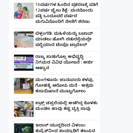
16ವರ್ಷಗಳ ಹಿಂದಿನ ಪ್ರಕರಣಕ್ಕೆ ಪತಿಗೆ
12ವರ್ಷ ಜೈಲು ಶಿಕ್ಷೆ- ಮನನೊಂದು
ಪತ್ನಿ ಒಂದೂವರೆ ವರ್ಷದ
ಮಗುವಿನೊಂದಿಗೆ ನೇಣಿಗೆ ಶರಣು
ಬೆಳ್ತಂಗಡಿ: ಮಹಿಳೆಯನ್ನು ಬಚಾವ್
ಮಾಡಲು ಹೋಗಿ ನಡುರಸ್ತೆಯಲ್ಲೇ
ಪಲ್ಟಿಯಾದ ಟೆಂಪೊ ಟ್ರಾವೆಲರ್
ರಾಜ್ಯ ಕಾಡುಗೊಲ್ಲ ಅಭಿವೃದ್ಧಿ
ನಿಗಮದ ವಿವಿಧ ಯೋಜನೆ : ಅರ್ಜಿ
ಆಹ್ವಾನ
ಮಂಗಳೂರು: ಜಾನುವಾರು ಕಳವು,
ಗೋಹತ್ಯೆ ಆರೋಪಿ ಮನೆ - ಅಕ್ರಮ
ಕಸಾಯಿಖಾನೆ ಮುಟ್ಟುಗೋಲು
ಕ್ರಾಕ್ಸ್ ಚಪ್ಪಲಿಯಲ್ಲಿ ಅಡಗಿದ್ದ ಕೊಳಕು
ಮಂಡಲ ಹಾವು ಕಚ್ಚಿ ವ್ಯಕ್ತಿ ಸಾವು
ಇರಾನ್ ಯುದ್ಧದಿಂದ ವಿಳಂಬ:
ಕುವೈತ್‌ನಿಂದ ತಾಯ್ನಾಡಿಗೆ ತಲುಪಿದ