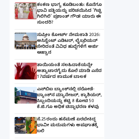
ಕಂಕಣ ಭಾಗ್ಯ ಕೂಡಿಬಂತು: ಕೊನೆಗೂ
ಭಾವಿ ಪತ್ನಿಯನ್ನು ಪರಿಚಯಿಸಿದ 'ಗಿಚ್ಚಿ
ಗಿಲಿಗಿಲಿ' ಪ್ರಶಾಂತ್ ಗೌಡ! ಯಾರು ಈ
ಸುಂದರಿ?
ಸುಪ್ರೀಂ ಕೋರ್ಟ್ ನೇಮಕಾತಿ 2026:
ಅಸಿಸ್ಟೆಂಟ್ ಎಡಿಟರ್, ಲೈಬ್ರರಿಯನ್
ಸೇರಿದಂತೆ ವಿವಿಧ ಹುದ್ದೆಗಳಿಗೆ ಅರ್ಜಿ
ಆಹ್ವಾನ
ತಾಯಿಯಂತೆ ಸಲಹಿದಾಕೆಯನ್ನೇ
ಅತ್ಯಾಚಾರಗೈದು ಕೊಲೆ ಮಾಡಿ ಎಸೆದ
17ವರ್ಷದ ಕಾಮುಕ ಬಾಲಕ
ಎಸ್‌ಬಿಐ ಬ್ಯಾಂಕ್‌ನಲ್ಲಿ‌ ದರೋಡೆ-
ಬ್ಯಾಂಕ್​ನ ಮ್ಯಾನೇಜರ್‌, ಕ್ಯಾಶಿಯರ್‌,
ಸಿಬ್ಬಂದಿಯನ್ನು ಕಟ್ಟಿ 8 ಕೋಟಿ 50
ಕೆ.ಜಿ.ಗೂ ಅಧಿಕ ಚಿನ್ನಾಭರಣ ಕಳವು
ಸೆ.25ರಂದು ಹಸೆಮಣೆ ಏರಬೇಕಿದ್ದ
ಭಾವೀ ಮದುಮಗಳು ಅಪಘಾತಕ್ಕೆ
ಬಲಿ