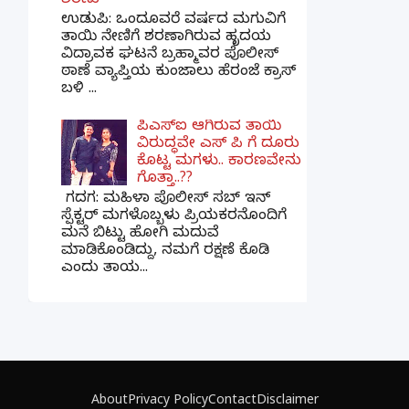
ಶರಣು
ಉಡುಪಿ: ಒಂದೂವರೆ ವರ್ಷದ ಮಗುವಿಗೆ
ತಾಯಿ ನೇಣಿಗೆ ಶರಣಾಗಿರುವ ಹೃದಯ
ವಿದ್ರಾವಕ ಘಟನೆ ಬ್ರಹ್ಮಾವರ ಪೊಲೀಸ್
ಠಾಣೆ ವ್ಯಾಪ್ತಿಯ ಕುಂಜಾಲು ಹೆರಂಜೆ ಕ್ರಾಸ್
ಬಳಿ ...
ಪಿಎಸ್​ಐ ಆಗಿರುವ ತಾಯಿ
ವಿರುದ್ಧವೇ ಎಸ್ ಪಿ ಗೆ ದೂರು
ಕೊಟ್ಟ ಮಗಳು.. ಕಾರಣವೇನು
ಗೊತ್ತಾ..??
ಗದಗ​: ಮಹಿಳಾ ಪೊಲೀಸ್​ ಸಬ್ ​ಇನ್​
ಸ್ಪೆಕ್ಟರ್​ ಮಗಳೊಬ್ಬಳು ಪ್ರಿಯಕರನೊಂದಿಗೆ
ಮನೆ ಬಿಟ್ಟು ಹೋಗಿ ಮದುವೆ
ಮಾಡಿಕೊಂಡಿದ್ದು, ನಮಗೆ ರಕ್ಷಣೆ ಕೊಡಿ
ಎಂದು ತಾಯ...
×
📢 ನಮ್ಮ WhatsApp ಗ್ರೂಪ್‌ಗೆ ಸೇರಿ — ತಕ್ಷಣದ
ಬ್ರೇಕಿಂಗ್ ನ್ಯೂಸ್ ಪಡೆಯಿರಿ!
About
Privacy Policy
Contact
Disclaimer