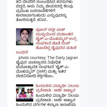
ಶನಿ ದೇವರಿಗೆ ಸಂಬಂಧಿಸಿದ ಕನಸುಗಳು
ಬಿದ್ದರೆ, ಅದು ನಿಮ್ಮ ಜೀವನದಲ್ಲಿ ಕೆಲವು
ಪ್ರಮುಖ ಬದಲಾವಣೆಗಳಿಗೆ
ಕಾರಣವಾಗಬಹುದು ಎನ್ನುವುದನ್ನು
ತೋರಿಸುತ್ತದೆ. ಶನಿದ...
ಫೋನ್ ನಲ್ಲೇ ಪಾಕ್
ಮುಫ್ತಿಯಿಂದ ಮತಾಂತರ:
ಜೈಶ್-ಎ-ಮೊಹಮ್ಮದ್ ಉಗ್ರ
ಸಂಘಟನೆ ಜೊತೆ ಲಿಂಕ್
ಹೊಂದಿದ್ದ ಜೈಪುರದ ಮಹಿಳೆ
ಬಂಧನ!
photo courtesy: The Daily Jagran
ಜೈಪುರ: ಪಾಕಿಸ್ತಾನದ ನಿಷೇಧಿತ
ಭಯೋತ್ಪಾದಕ ಸಂಘಟನೆ 'ಜೈಶ್-ಎ-
ಮೊಹಮ್ಮದ್' (JeM) ಮತ್ತು ಇತರ
ದೇಶವಿರೋಧಿ ಶಕ್ತಿಗಳೊಂ...
ಹಿಂದುಳಿದ ವಿದ್ಯಾರ್ಥಿ ನಿಲಯ
ಪ್ರವೇಶಾತಿ : ಅರ್ಜಿ ಆಹ್ವಾನ
ಹಿಂದುಳಿದ ವಿದ್ಯಾರ್ಥಿ ನಿಲಯ
ಪ್ರವೇಶಾತಿ : ಅರ್ಜಿ ಆಹ್ವಾನ
ಹಿಂದುಳಿದ ವರ್ಗಗಳ ಕಲ್ಯಾಣ ಇಲಾಖೆಯ