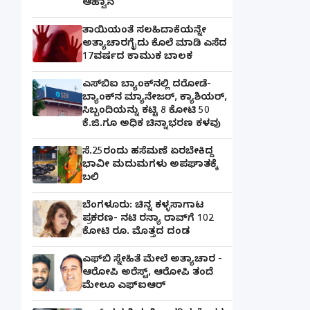
ಆಹ್ವಾನ
ತಾಯಿಯಂತೆ ಸಲಹಿದಾಕೆಯನ್ನೇ
ಅತ್ಯಾಚಾರಗೈದು ಕೊಲೆ ಮಾಡಿ ಎಸೆದ
17ವರ್ಷದ ಕಾಮುಕ ಬಾಲಕ
ಎಸ್‌ಬಿಐ ಬ್ಯಾಂಕ್‌ನಲ್ಲಿ‌ ದರೋಡೆ-
ಬ್ಯಾಂಕ್​ನ ಮ್ಯಾನೇಜರ್‌, ಕ್ಯಾಶಿಯರ್‌,
ಸಿಬ್ಬಂದಿಯನ್ನು ಕಟ್ಟಿ 8 ಕೋಟಿ 50
ಕೆ.ಜಿ.ಗೂ ಅಧಿಕ ಚಿನ್ನಾಭರಣ ಕಳವು
ಸೆ.25ರಂದು ಹಸೆಮಣೆ ಏರಬೇಕಿದ್ದ
ಭಾವೀ ಮದುಮಗಳು ಅಪಘಾತಕ್ಕೆ
ಬಲಿ
ಬೆಂಗಳೂರು: ಚಿನ್ನ ಕಳ್ಳಸಾಗಾಟ
ಪ್ರಕರಣ- ನಟಿ ರನ್ಯಾ ರಾವ್‌ಗೆ 102
ಕೋಟಿ ರೂ. ಮೊತ್ತದ ದಂಡ
ಎಫ್‌ಬಿ ಸ್ನೇಹಿತೆ ಮೇಲೆ ಅತ್ಯಾಚಾರ -
ಆರೋಪಿ ಅರೆಸ್ಟ್, ಆರೋಪಿ ತಂದೆ
ಮೇಲೂ ಎಫ್ಐಆರ್