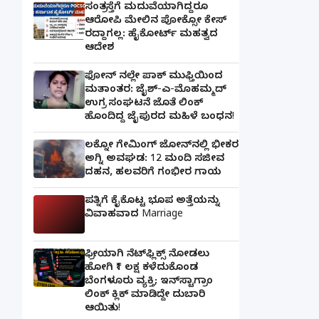
ಸಂತ್ರಸ್ತೆಗೆ ಮದುವೆಯಾಗಿದ್ದರೂ
ಆರೋಪಿ ಮೇಲಿನ ಪೋಕ್ಸೋ ಕೇಸ್
ರದ್ದಾಗಲ್ಲ: ಹೈಕೋರ್ಟ್ ಮಹತ್ವದ
ಆದೇಶ
ಫೋನ್ ನಲ್ಲೇ ಪಾಕ್ ಮುಫ್ತಿಯಿಂದ
ಮತಾಂತರ: ಜೈಶ್-ಎ-ಮೊಹಮ್ಮದ್
ಉಗ್ರ ಸಂಘಟನೆ ಜೊತೆ ಲಿಂಕ್
ಹೊಂದಿದ್ದ ಜೈಪುರದ ಮಹಿಳೆ ಬಂಧನ!
ಲಕ್ನೋ ಗೇಮಿಂಗ್ ಜೋನ್‌ನಲ್ಲಿ ಭೀಕರ
ಅಗ್ನಿ ಅವಘಡ: 12 ಮಂದಿ ಸಜೀವ
ದಹನ, ಹಲವರಿಗೆ ಗಂಭೀರ ಗಾಯ
ಪತ್ನಿಗೆ ಕೈಕೊಟ್ಟ ಭೂಪ ಅತ್ತೆಯನ್ನು
ವಿವಾಹವಾದ Marriage
ಫ್ರೀಯಾಗಿ ನೆಟ್‌ಫ್ಲಿಕ್ಸ್ ನೋಡಲು
ಹೋಗಿ ₹1 ಲಕ್ಷ ಕಳೆದುಕೊಂಡ
ಬೆಂಗಳೂರು ವ್ಯಕ್ತಿ; ಇನ್‌ಸ್ಟಾಗ್ರಾಂ
ಲಿಂಕ್ ಕ್ಲಿಕ್ ಮಾಡಿದ್ದೇ ದುಬಾರಿ
ಆಯಿತು!