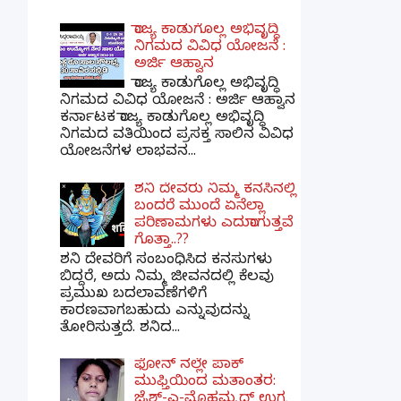
ರಾಜ್ಯ ಕಾಡುಗೊಲ್ಲ ಅಭಿವೃದ್ಧಿ
ನಿಗಮದ ವಿವಿಧ ಯೋಜನೆ :
ಅರ್ಜಿ ಆಹ್ವಾನ
ರಾಜ್ಯ ಕಾಡುಗೊಲ್ಲ ಅಭಿವೃದ್ಧಿ
ನಿಗಮದ ವಿವಿಧ ಯೋಜನೆ : ಅರ್ಜಿ ಆಹ್ವಾನ
ಕರ್ನಾಟಕ ರಾಜ್ಯ ಕಾಡುಗೊಲ್ಲ ಅಭಿವೃದ್ಧಿ
ನಿಗಮದ ವತಿಯಿಂದ ಪ್ರಸಕ್ತ ಸಾಲಿನ ವಿವಿಧ
ಯೋಜನೆಗಳ ಲಾಭವನ...
ಶನಿ ದೇವರು ನಿಮ್ಮ ಕನಸಿನಲ್ಲಿ
ಬಂದರೆ ಮುಂದೆ ಏನೆಲ್ಲಾ
ಪರಿಣಾಮಗಳು ಎದುರಾಗುತ್ತವೆ
ಗೊತ್ತಾ..??
ಶನಿ ದೇವರಿಗೆ ಸಂಬಂಧಿಸಿದ ಕನಸುಗಳು
ಬಿದ್ದರೆ, ಅದು ನಿಮ್ಮ ಜೀವನದಲ್ಲಿ ಕೆಲವು
ಪ್ರಮುಖ ಬದಲಾವಣೆಗಳಿಗೆ
ಕಾರಣವಾಗಬಹುದು ಎನ್ನುವುದನ್ನು
ತೋರಿಸುತ್ತದೆ. ಶನಿದ...
ಫೋನ್ ನಲ್ಲೇ ಪಾಕ್
ಮುಫ್ತಿಯಿಂದ ಮತಾಂತರ:
ಜೈಶ್-ಎ-ಮೊಹಮ್ಮದ್ ಉಗ್ರ