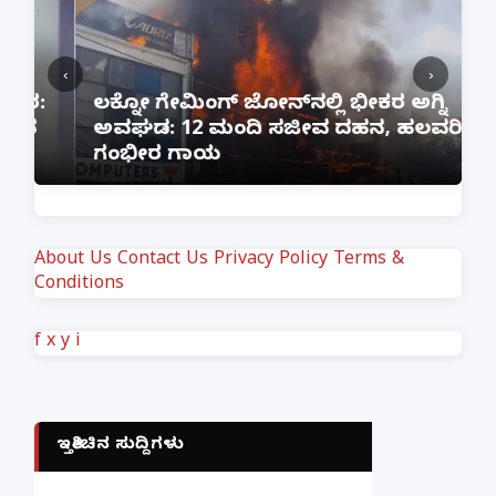
‹
›
:
ಲಕ್ನೋ ಗೇಮಿಂಗ್ ಜೋನ್‌ನಲ್ಲಿ ಭೀಕರ ಅಗ್ನಿ
ಅವಘಡ: 12 ಮಂದಿ ಸಜೀವ ದಹನ, ಹಲವರಿಗೆ
ಪ
ಗಂಭೀರ ಗಾಯ
M
About Us
Contact Us
Privacy Policy
Terms &
Conditions
f
x
y
i
ಇತ್ತೀಚಿನ ಸುದ್ದಿಗಳು