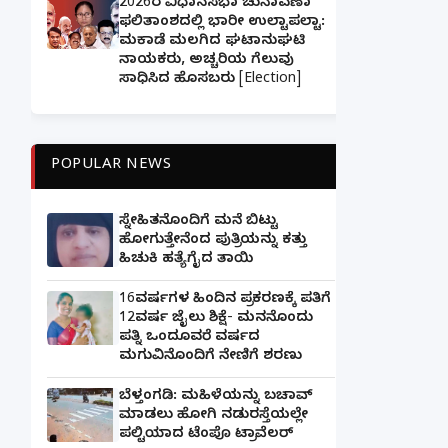
2026ರ ವಿಧಾನಸಭಾ ಚುನಾವಣಾ
ಫಲಿತಾಂಶದಲ್ಲಿ ಭಾರೀ ಉಲ್ಟಾಪಲ್ಟಾ:
ಮಕಾಡೆ ಮಲಗಿದ ಘಟಾನುಘಟಿ
ನಾಯಕರು, ಅಚ್ಚರಿಯ ಗೆಲುವು
ಸಾಧಿಸಿದ ಹೊಸಬರು [Election]
POPULAR NEWS
ಸ್ನೇಹಿತನೊಂದಿಗೆ ಮನೆ ಬಿಟ್ಟು
ಹೋಗುತ್ತೇನೆಂದ ಪುತ್ರಿಯನ್ನು ಕತ್ತು
ಹಿಚುಕಿ ಹತ್ಯೆಗೈದ ತಾಯಿ
16ವರ್ಷಗಳ ಹಿಂದಿನ ಪ್ರಕರಣಕ್ಕೆ ಪತಿಗೆ
12ವರ್ಷ ಜೈಲು ಶಿಕ್ಷೆ- ಮನನೊಂದು
ಪತ್ನಿ ಒಂದೂವರೆ ವರ್ಷದ
ಮಗುವಿನೊಂದಿಗೆ ನೇಣಿಗೆ ಶರಣು
ಬೆಳ್ತಂಗಡಿ: ಮಹಿಳೆಯನ್ನು ಬಚಾವ್
ಮಾಡಲು ಹೋಗಿ ನಡುರಸ್ತೆಯಲ್ಲೇ
ಪಲ್ಟಿಯಾದ ಟೆಂಪೊ ಟ್ರಾವೆಲರ್