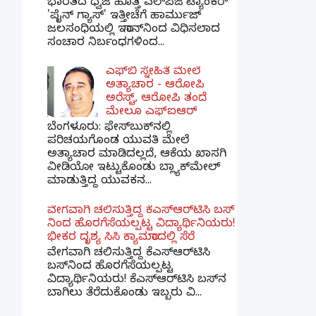
ಭಾರತದ ಧ್ವಜ ಹೊತ್ತ ಎಲ್‌ಪಿಜಿ ಟ್ಯಾಂಕರ್
'ಪೈನ್ ಗ್ಯಾಸ್' ಇತ್ತೀಚೆಗೆ ಹಾರ್ಮುಜ್
ಜಲಸಂಧಿಯಲ್ಲಿ ಇರಾನ್‌ನಿಂದ ವಿಧಿಸಲಾದ
ಸಂಚಾರ ನಿರ್ಬಂಧಗಳಿಂದ...
ಎಫ್‌ಬಿ ಸ್ನೇಹಿತೆ ಮೇಲೆ
ಅತ್ಯಾಚಾರ - ಆರೋಪಿ
ಅರೆಸ್ಟ್, ಆರೋಪಿ ತಂದೆ
ಮೇಲೂ ಎಫ್ಐಆರ್
ಬೆಂಗಳೂರು: ಫೇಸ್‌ಬುಕ್‌ನಲ್ಲಿ
ಪರಿಚಯಗೊಂಡ ಯುವತಿ ಮೇಲೆ
ಅತ್ಯಾಚಾರ ಮಾಡಿದಲ್ಲದೆ, ಆಕೆಯ ಖಾಸಗಿ
ವೀಡಿಯೋ ಇಟ್ಟುಕೊಂಡು ಬ್ಲ್ಯಾಕ್‌ಮೇಲ್
ಮಾಡುತ್ತಿದ್ದ ಯುವಕನ...
ವೇಗವಾಗಿ ಚಲಿಸುತ್ತಿದ್ದ ಕೆಎಸ್​ಆರ್​ಟಿಸಿ ಬಸ್​
ನಿಂದ ಹೊರಗೆಸೆಯಲ್ಪಟ್ಟ ವಿದ್ಯಾರ್ಥಿನಿಯರು!
ಭೀಕರ ದೃಶ್ಯ ಸಿಸಿ ಕ್ಯಾಮರಾದಲ್ಲಿ ಸೆರೆ
ವೇಗವಾಗಿ ಚಲಿಸುತ್ತಿದ್ದ ಕೆಎಸ್‌ಆರ್‌ಟಿಸಿ
ಬಸ್‌ನಿಂದ ಹೊರಗೆಸೆಯಲ್ಪಟ್ಟ
ವಿದ್ಯಾರ್ಥಿನಿಯರು! ಕೆಎಸ್‌ಆರ್‌ಟಿಸಿ ಬಸ್‌ನ
ಬಾಗಿಲು ತೆರೆದುಕೊಂಡು ಇಬ್ಬರು ವಿ...