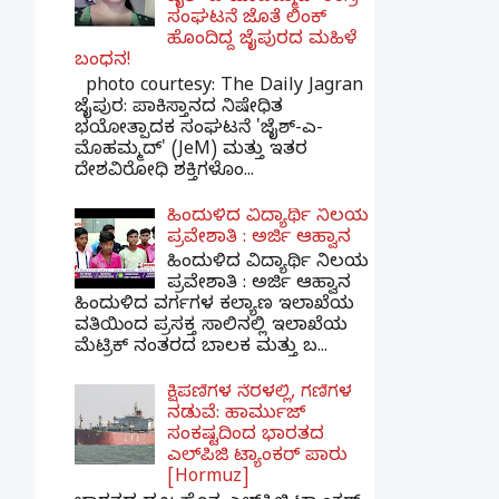
ಸಂಘಟನೆ ಜೊತೆ ಲಿಂಕ್
ಹೊಂದಿದ್ದ ಜೈಪುರದ ಮಹಿಳೆ
ಬಂಧನ!
photo courtesy: The Daily Jagran
ಜೈಪುರ: ಪಾಕಿಸ್ತಾನದ ನಿಷೇಧಿತ
ಭಯೋತ್ಪಾದಕ ಸಂಘಟನೆ 'ಜೈಶ್-ಎ-
ಮೊಹಮ್ಮದ್' (JeM) ಮತ್ತು ಇತರ
ದೇಶವಿರೋಧಿ ಶಕ್ತಿಗಳೊಂ...
ಹಿಂದುಳಿದ ವಿದ್ಯಾರ್ಥಿ ನಿಲಯ
ಪ್ರವೇಶಾತಿ : ಅರ್ಜಿ ಆಹ್ವಾನ
ಹಿಂದುಳಿದ ವಿದ್ಯಾರ್ಥಿ ನಿಲಯ
ಪ್ರವೇಶಾತಿ : ಅರ್ಜಿ ಆಹ್ವಾನ
ಹಿಂದುಳಿದ ವರ್ಗಗಳ ಕಲ್ಯಾಣ ಇಲಾಖೆಯ
ವತಿಯಿಂದ ಪ್ರಸಕ್ತ ಸಾಲಿನಲ್ಲಿ ಇಲಾಖೆಯ
ಮೆಟ್ರಿಕ್ ನಂತರದ ಬಾಲಕ ಮತ್ತು ಬ...
ಕ್ಷಿಪಣಿಗಳ ನೆರಳಲ್ಲಿ, ಗಣಿಗಳ
ನಡುವೆ: ಹಾರ್ಮುಜ್
ಸಂಕಷ್ಟದಿಂದ ಭಾರತದ
ಎಲ್‌ಪಿಜಿ ಟ್ಯಾಂಕರ್ ಪಾರು
[Hormuz]