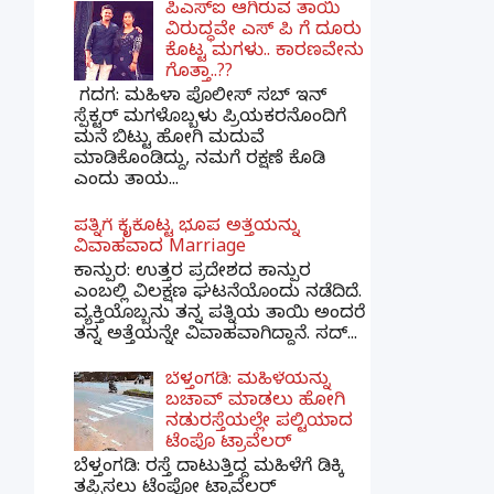
ಪಿಎಸ್​ಐ ಆಗಿರುವ ತಾಯಿ
ವಿರುದ್ಧವೇ ಎಸ್ ಪಿ ಗೆ ದೂರು
ಕೊಟ್ಟ ಮಗಳು.. ಕಾರಣವೇನು
ಗೊತ್ತಾ..??
ಗದಗ​: ಮಹಿಳಾ ಪೊಲೀಸ್​ ಸಬ್ ​ಇನ್​
ಸ್ಪೆಕ್ಟರ್​ ಮಗಳೊಬ್ಬಳು ಪ್ರಿಯಕರನೊಂದಿಗೆ
ಮನೆ ಬಿಟ್ಟು ಹೋಗಿ ಮದುವೆ
ಮಾಡಿಕೊಂಡಿದ್ದು, ನಮಗೆ ರಕ್ಷಣೆ ಕೊಡಿ
ಎಂದು ತಾಯ...
ಪತ್ನಿಗೆ ಕೈಕೊಟ್ಟ ಭೂಪ ಅತ್ತೆಯನ್ನು
ವಿವಾಹವಾದ Marriage
ಕಾನ್ಪುರ: ಉತ್ತರ ಪ್ರದೇಶದ ಕಾನ್ಪುರ
ಎಂಬಲ್ಲಿ ವಿಲಕ್ಷಣ ಘಟನೆಯೊಂದು ನಡೆದಿದೆ.
ವ್ಯಕ್ತಿಯೊಬ್ಬನು ತನ್ನ ಪತ್ನಿಯ ತಾಯಿ ಅಂದರೆ
ತನ್ನ ಅತ್ತೆಯನ್ನೇ ವಿವಾಹವಾಗಿದ್ದಾನೆ. ಸದ್...
ಬೆಳ್ತಂಗಡಿ: ಮಹಿಳೆಯನ್ನು
ಬಚಾವ್ ಮಾಡಲು ಹೋಗಿ
ನಡುರಸ್ತೆಯಲ್ಲೇ ಪಲ್ಟಿಯಾದ
ಟೆಂಪೊ ಟ್ರಾವೆಲರ್
ಬೆಳ್ತಂಗಡಿ: ರಸ್ತೆ ದಾಟುತ್ತಿದ್ದ ಮಹಿಳೆಗೆ ಡಿಕ್ಕಿ
ತಪ್ಪಿಸಲು ಟೆಂಪೋ ಟ್ರಾವೆಲರ್