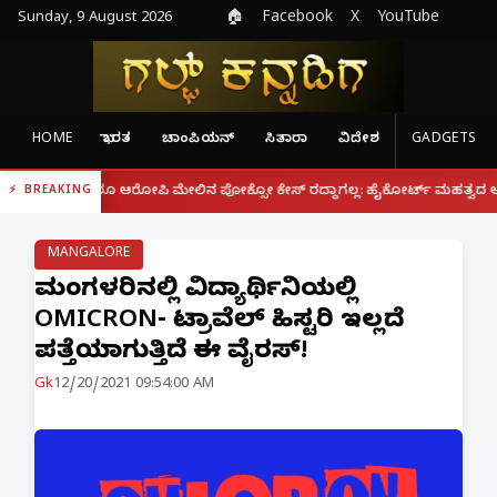
Sunday, 9 August 2026
🏠
Facebook
X
YouTube
HOME
ಭಾರತ
ಚಾಂಪಿಯನ್
ಸಿತಾರಾ
ವಿದೇಶ
GADGETS
|
ದ್ದರೂ ಆರೋಪಿ ಮೇಲಿನ ಪೋಕ್ಸೋ ಕೇಸ್ ರದ್ದಾಗಲ್ಲ: ಹೈಕೋರ್ಟ್ ಮಹತ್ವದ ಆದೇಶ
ಫೋ
BREAKING
MANGALORE
ಮಂಗಳೂರಿನಲ್ಲಿ ವಿದ್ಯಾರ್ಥಿನಿಯಲ್ಲಿ
OMICRON- ಟ್ರಾವೆಲ್ ಹಿಸ್ಟರಿ ಇಲ್ಲದೆ
ಪತ್ತೆಯಾಗುತ್ತಿದೆ ಈ ವೈರಸ್!
Gk
12/20/2021 09:54:00 AM