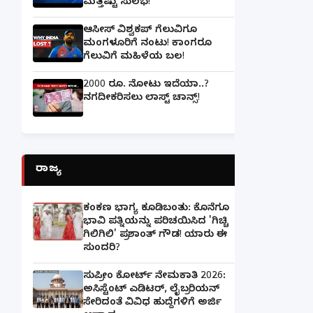
ಮತ್ತಷ್ಟು ಸುಲಭ!
ಆಸೀಸ್ ವಿಶ್ವಕಪ್ ಗೆಲುವಿಗೂ
ಮಂಗಳೂರಿಗೆ ನಂಟು! ಕಾಂಗರೂ
ಗೆಲುವಿಗೆ ಮಹಿಳೆಯ ಬಲ!
2000 ರೂ. ನೋಟು ಇದೆಯಾ..?
ನಗದೀಕರಿಸಲು ಲಾಸ್ಟ್‌ ಚಾನ್ಸ್‌!
ರಾಜ್ಯ
ಕಂಕಣ ಭಾಗ್ಯ ಕೂಡಿಬಂತು: ಕೊನೆಗೂ
ಭಾವಿ ಪತ್ನಿಯನ್ನು ಪರಿಚಯಿಸಿದ 'ಗಿಚ್ಚಿ
ಗಿಲಿಗಿಲಿ' ಪ್ರಶಾಂತ್ ಗೌಡ! ಯಾರು ಈ
ಸುಂದರಿ?
ಸುಪ್ರೀಂ ಕೋರ್ಟ್ ನೇಮಕಾತಿ 2026:
ಅಸಿಸ್ಟೆಂಟ್ ಎಡಿಟರ್, ಲೈಬ್ರರಿಯನ್
ಸೇರಿದಂತೆ ವಿವಿಧ ಹುದ್ದೆಗಳಿಗೆ ಅರ್ಜಿ