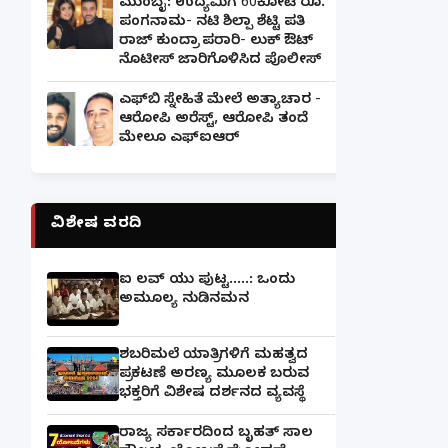
ಮುಂಬೈ: ಉದ್ಯಮಿಗೆ 60ಕೋಟಿ ರೂ.
ಪಂಗನಾಮ- ನಟಿ ಶಿಲ್ಪಾ ಶೆಟ್ಟಿ ಪತಿ
ರಾಜ್ ಕುಂದ್ರಾ ಪರಾರಿ- ಲುಕ್ ಔಟ್
ನೊಟೀಸ್ ಜಾರಿಗೊಳಿಸಿದ ಪೊಲೀಸ್
ಎಫ್‌ಬಿ ಸ್ನೇಹಿತೆ ಮೇಲೆ ಅತ್ಯಾಚಾರ -
ಆರೋಪಿ ಅರೆಸ್ಟ್, ಆರೋಪಿ ತಂದೆ
ಮೇಲೂ ಎಫ್ಐಆರ್
ವಿಶೇಷ ವರದಿ
ಐ ಲವ್ ಯು ಪುಟ್ಟ.....: ಒಂದು
ಅಮೂಲ್ಯ ನುಡಿನಮನ
ಶಬರಿಮಲೆ ಯಾತ್ರಿಗಳಿಗೆ ಮಹತ್ವದ
ಪ್ರಕಟಣೆ ಅರಣ್ಯ ಮೂಲಕ ಬರುವ
ಭಕ್ತರಿಗೆ ವಿಶೇಷ ದರ್ಶನದ ವ್ಯವಸ್ಥೆ
ರಾಜ್ಯ ಸರ್ಕಾರದಿಂದ ಬೃಹತ್ ಸಾಲ