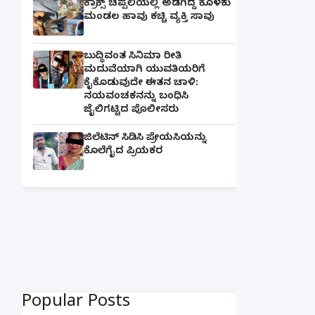
ಕ್ರಾಕ್ಸ್ ಚಪ್ಪಲಿಯಲ್ಲಿ ಅಡಗಿದ್ದ ಕೊಳಕು
ಮಂಡಲ ಹಾವು ಕಚ್ಚಿ ವ್ಯಕ್ತಿ ಸಾವು
ಬುದ್ಧಿವಂತ ಸಿನಿಮಾ ರೀತಿ
ಮದುವೆಯಾಗಿ ಯುವತಿಯರಿಗೆ
ಕೈಕೊಡುವುದೇ ಈತನ ಚಾಳಿ:
ನಯವಂಚಕನನ್ನು ಬಂಧಿಸಿ
ಜೈಲಿಗಟ್ಟಿದ ಪೊಲೀಸರು
ಜಿಲೆಟಿನ್ ಸಿಡಿಸಿ ಪ್ರೇಯಸಿಯನ್ನು
ಕೊಲೆಗೈದ ಪ್ರಿಯಕರ
Popular Posts