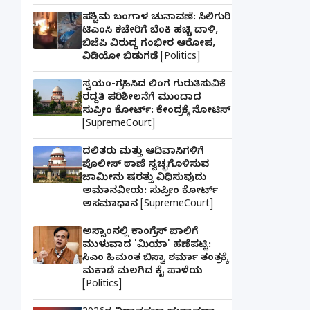
ಪಶ್ಚಿಮ ಬಂಗಾಳ ಚುನಾವಣೆ: ಸಿಲಿಗುರಿ
ಟಿಎಂಸಿ ಕಚೇರಿಗೆ ಬೆಂಕಿ ಹಚ್ಚಿ ದಾಳಿ,
ಬಿಜೆಪಿ ವಿರುದ್ಧ ಗಂಭೀರ ಆರೋಪ,
ವಿಡಿಯೋ ಬಿಡುಗಡೆ [Politics]
ಸ್ವಯಂ-ಗ್ರಹಿಸಿದ ಲಿಂಗ ಗುರುತಿಸುವಿಕೆ
ರದ್ದತಿ ಪರಿಶೀಲನೆಗೆ ಮುಂದಾದ
ಸುಪ್ರೀಂ ಕೋರ್ಟ್: ಕೇಂದ್ರಕ್ಕೆ ನೋಟಿಸ್
[SupremeCourt]
ದಲಿತರು ಮತ್ತು ಆದಿವಾಸಿಗಳಿಗೆ
ಪೊಲೀಸ್ ಠಾಣೆ ಸ್ವಚ್ಛಗೊಳಿಸುವ
ಜಾಮೀನು ಷರತ್ತು ವಿಧಿಸುವುದು
ಅಮಾನವೀಯ: ಸುಪ್ರೀಂ ಕೋರ್ಟ್
ಅಸಮಾಧಾನ [SupremeCourt]
ಅಸ್ಸಾಂನಲ್ಲಿ ಕಾಂಗ್ರೆಸ್ ಪಾಲಿಗೆ
ಮುಳುವಾದ 'ಮಿಯಾ' ಹಣೆಪಟ್ಟಿ:
ಸಿಎಂ ಹಿಮಂತ ಬಿಸ್ವಾ ಶರ್ಮಾ ತಂತ್ರಕ್ಕೆ
ಮಕಾಡೆ ಮಲಗಿದ ಕೈ ಪಾಳೆಯ
[Politics]