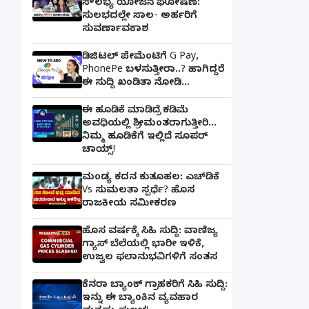
ಸೌಲಭ್ಯ ಯೋಜನೆ ಘೋಷಣೆ:
ಸುಲಭದಲ್ಲೇ ಸಾಲ- ಅರ್ಹರಿಗೆ
ಸುವರ್ಣಾವಕಾಶ
ಡಿಜಿಟಲ್ ಪೇಮೆಂಟಿಗೆ G Pay,
PhonePe ಬಳಸುತ್ತೀರಾ..? ಹಾಗಿದ್ದರೆ
ಈ ಸುದ್ದಿ ಖಂಡಿತಾ ನೋಡಿ...
ಈ ಹೂಡಿಕೆ ಮಾಡಿದ್ರೆ ಕಡಿಮೆ
ಅವಧಿಯಲ್ಲಿ ಶ್ರೀಮಂತರಾಗುತ್ತೀರಿ...
ನಿಮ್ಮ ಹೂಡಿಕೆಗೆ ಇಲ್ಲಿದೆ ಸೂಪರ್
ಚಾಯ್ಸ್‌!
ಮಂಡ್ಯ ಕದನ ಕುತೂಹಲ: ಎಚ್‌ಡಿಕೆ
Vs ಸುಮಲತಾ ಸ್ಪರ್ಧೆ? ಹೊಸ
ರಾಜಕೀಯ ಸಮೀಕರಣ
ಹೊಸ ವರ್ಷಕ್ಕೆ ಸಿಹಿ ಸುದ್ದಿ: ವಾಣಿಜ್ಯ
ಗ್ಯಾಸ್‌ ಬೆಲೆಯಲ್ಲಿ ಭಾರೀ ಇಳಿಕೆ,
ಉಜ್ವಲ ಫಲಾನುಭವಿಗಳಿಗೆ ಸಂತಸ
ಕೆನರಾ ಬ್ಯಾಂಕ್‌ ಗ್ರಾಹಕರಿಗೆ ಸಿಹಿ ಸುದ್ದಿ:
ಇನ್ನು ಈ ಬ್ಯಾಂಕಿನ ವ್ಯವಹಾರ