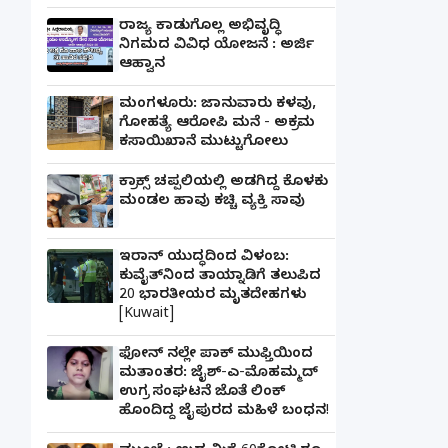
ರಾಜ್ಯ ಕಾಡುಗೊಲ್ಲ ಅಭಿವೃದ್ಧಿ
ನಿಗಮದ ವಿವಿಧ ಯೋಜನೆ : ಅರ್ಜಿ
ಆಹ್ವಾನ
ಮಂಗಳೂರು: ಜಾನುವಾರು ಕಳವು,
ಗೋಹತ್ಯೆ ಆರೋಪಿ ಮನೆ - ಅಕ್ರಮ
ಕಸಾಯಿಖಾನೆ ಮುಟ್ಟುಗೋಲು
ಕ್ರಾಕ್ಸ್ ಚಪ್ಪಲಿಯಲ್ಲಿ ಅಡಗಿದ್ದ ಕೊಳಕು
ಮಂಡಲ ಹಾವು ಕಚ್ಚಿ ವ್ಯಕ್ತಿ ಸಾವು
ಇರಾನ್ ಯುದ್ಧದಿಂದ ವಿಳಂಬ:
ಕುವೈತ್‌ನಿಂದ ತಾಯ್ನಾಡಿಗೆ ತಲುಪಿದ
20 ಭಾರತೀಯರ ಮೃತದೇಹಗಳು
[Kuwait]
ಫೋನ್ ನಲ್ಲೇ ಪಾಕ್ ಮುಫ್ತಿಯಿಂದ
ಮತಾಂತರ: ಜೈಶ್-ಎ-ಮೊಹಮ್ಮದ್
ಉಗ್ರ ಸಂಘಟನೆ ಜೊತೆ ಲಿಂಕ್
ಹೊಂದಿದ್ದ ಜೈಪುರದ ಮಹಿಳೆ ಬಂಧನ!