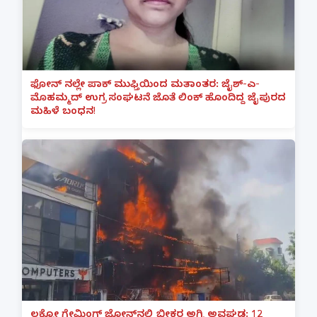
ಫೋನ್ ನಲ್ಲೇ ಪಾಕ್ ಮುಫ್ತಿಯಿಂದ ಮತಾಂತರ: ಜೈಶ್-ಎ-
ಮೊಹಮ್ಮದ್ ಉಗ್ರ ಸಂಘಟನೆ ಜೊತೆ ಲಿಂಕ್ ಹೊಂದಿದ್ದ ಜೈಪುರದ
ಮಹಿಳೆ ಬಂಧನ!
ಲಕ್ನೋ ಗೇಮಿಂಗ್ ಜೋನ್‌ನಲ್ಲಿ ಭೀಕರ ಅಗ್ನಿ ಅವಘಡ: 12