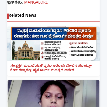
ಟ್ಯಾಗ್‌ಗಳು:
MANGALORE
Related News
ಸಂತ್ರಸ್ತೆಗೆ ಮದುವೆಯಾಗಿದ್ದರೂ ಆರೋಪಿ ಮೇಲಿನ ಪೋಕ್ಸೋ
ಕೇಸ್ ರದ್ದಾಗಲ್ಲ: ಹೈಕೋರ್ಟ್ ಮಹತ್ವದ ಆದೇಶ