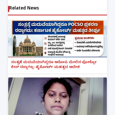
Related News
ಸಂತ್ರಸ್ತೆಗೆ ಮದುವೆಯಾಗಿದ್ದರೂ ಆರೋಪಿ ಮೇಲಿನ ಪೋಕ್ಸೋ
ಕೇಸ್ ರದ್ದಾಗಲ್ಲ: ಹೈಕೋರ್ಟ್ ಮಹತ್ವದ ಆದೇಶ