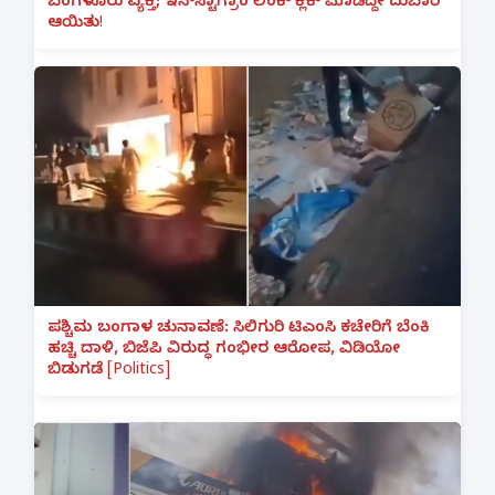
ಬೆಂಗಳೂರು ವ್ಯಕ್ತಿ; ಇನ್‌ಸ್ಟಾಗ್ರಾಂ ಲಿಂಕ್ ಕ್ಲಿಕ್ ಮಾಡಿದ್ದೇ ದುಬಾರಿ
ಆಯಿತು!
ಪಶ್ಚಿಮ ಬಂಗಾಳ ಚುನಾವಣೆ: ಸಿಲಿಗುರಿ ಟಿಎಂಸಿ ಕಚೇರಿಗೆ ಬೆಂಕಿ
ಹಚ್ಚಿ ದಾಳಿ, ಬಿಜೆಪಿ ವಿರುದ್ಧ ಗಂಭೀರ ಆರೋಪ, ವಿಡಿಯೋ
ಬಿಡುಗಡೆ [Politics]