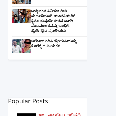
ಬುದ್ಧಿವಂತ ಸಿನಿಮಾ ರೀತಿ
ಮದುವೆಯಾಗಿ ಯುವತಿಯರಿಗೆ
ಕೈಕೊಡುವುದೇ ಈತನ ಚಾಳಿ:
ನಯವಂಚಕನನ್ನು ಬಂಧಿಸಿ
ಜೈಲಿಗಟ್ಟಿದ ಪೊಲೀಸರು
ಜಿಲೆಟಿನ್ ಸಿಡಿಸಿ ಪ್ರೇಯಸಿಯನ್ನು
ಕೊಲೆಗೈದ ಪ್ರಿಯಕರ
Popular Posts
ರಾಜ್ಯ ಕಾಡುಗೊಲ್ಲ ಅಭಿವೃದ್ಧಿ