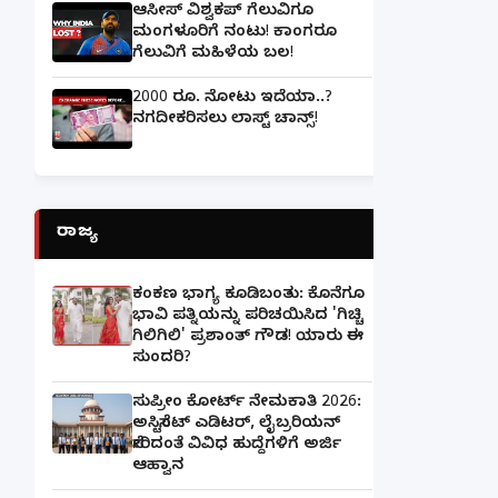
ಆಸೀಸ್ ವಿಶ್ವಕಪ್ ಗೆಲುವಿಗೂ
ಮಂಗಳೂರಿಗೆ ನಂಟು! ಕಾಂಗರೂ
ಗೆಲುವಿಗೆ ಮಹಿಳೆಯ ಬಲ!
2000 ರೂ. ನೋಟು ಇದೆಯಾ..?
ನಗದೀಕರಿಸಲು ಲಾಸ್ಟ್‌ ಚಾನ್ಸ್‌!
ರಾಜ್ಯ
ಕಂಕಣ ಭಾಗ್ಯ ಕೂಡಿಬಂತು: ಕೊನೆಗೂ
ಭಾವಿ ಪತ್ನಿಯನ್ನು ಪರಿಚಯಿಸಿದ 'ಗಿಚ್ಚಿ
ಗಿಲಿಗಿಲಿ' ಪ್ರಶಾಂತ್ ಗೌಡ! ಯಾರು ಈ
ಸುಂದರಿ?
ಸುಪ್ರೀಂ ಕೋರ್ಟ್ ನೇಮಕಾತಿ 2026:
ಅಸಿಸ್ಟೆಂಟ್ ಎಡಿಟರ್, ಲೈಬ್ರರಿಯನ್
ಸೇರಿದಂತೆ ವಿವಿಧ ಹುದ್ದೆಗಳಿಗೆ ಅರ್ಜಿ
ಆಹ್ವಾನ