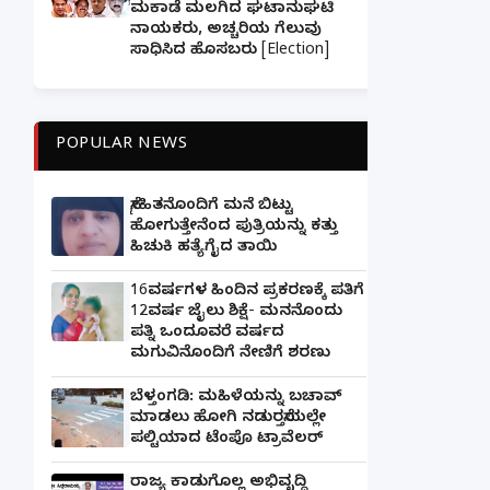
ಮಕಾಡೆ ಮಲಗಿದ ಘಟಾನುಘಟಿ
ನಾಯಕರು, ಅಚ್ಚರಿಯ ಗೆಲುವು
ಸಾಧಿಸಿದ ಹೊಸಬರು [Election]
POPULAR NEWS
ಸ್ನೇಹಿತನೊಂದಿಗೆ ಮನೆ ಬಿಟ್ಟು
ಹೋಗುತ್ತೇನೆಂದ ಪುತ್ರಿಯನ್ನು ಕತ್ತು
ಹಿಚುಕಿ ಹತ್ಯೆಗೈದ ತಾಯಿ
16ವರ್ಷಗಳ ಹಿಂದಿನ ಪ್ರಕರಣಕ್ಕೆ ಪತಿಗೆ
12ವರ್ಷ ಜೈಲು ಶಿಕ್ಷೆ- ಮನನೊಂದು
ಪತ್ನಿ ಒಂದೂವರೆ ವರ್ಷದ
ಮಗುವಿನೊಂದಿಗೆ ನೇಣಿಗೆ ಶರಣು
ಬೆಳ್ತಂಗಡಿ: ಮಹಿಳೆಯನ್ನು ಬಚಾವ್
ಮಾಡಲು ಹೋಗಿ ನಡುರಸ್ತೆಯಲ್ಲೇ
ಪಲ್ಟಿಯಾದ ಟೆಂಪೊ ಟ್ರಾವೆಲರ್
ರಾಜ್ಯ ಕಾಡುಗೊಲ್ಲ ಅಭಿವೃದ್ಧಿ