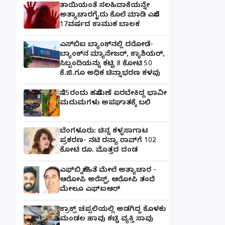
ತಾಯಿಯಂತೆ ಸಲಹಿದಾಕೆಯನ್ನೇ
ಅತ್ಯಾಚಾರಗೈದು ಕೊಲೆ ಮಾಡಿ ಎಸೆದ
17ವರ್ಷದ ಕಾಮುಕ ಬಾಲಕ
ಎಸ್‌ಬಿಐ ಬ್ಯಾಂಕ್‌ನಲ್ಲಿ‌ ದರೋಡೆ-
ಬ್ಯಾಂಕ್​ನ ಮ್ಯಾನೇಜರ್‌, ಕ್ಯಾಶಿಯರ್‌,
ಸಿಬ್ಬಂದಿಯನ್ನು ಕಟ್ಟಿ 8 ಕೋಟಿ 50
ಕೆ.ಜಿ.ಗೂ ಅಧಿಕ ಚಿನ್ನಾಭರಣ ಕಳವು
ಸೆ.25ರಂದು ಹಸೆಮಣೆ ಏರಬೇಕಿದ್ದ ಭಾವೀ
ಮದುಮಗಳು ಅಪಘಾತಕ್ಕೆ ಬಲಿ
ಬೆಂಗಳೂರು: ಚಿನ್ನ ಕಳ್ಳಸಾಗಾಟ
ಪ್ರಕರಣ- ನಟಿ ರನ್ಯಾ ರಾವ್‌ಗೆ 102
ಕೋಟಿ ರೂ. ಮೊತ್ತದ ದಂಡ
ಎಫ್‌ಬಿ ಸ್ನೇಹಿತೆ ಮೇಲೆ ಅತ್ಯಾಚಾರ -
ಆರೋಪಿ ಅರೆಸ್ಟ್, ಆರೋಪಿ ತಂದೆ
ಮೇಲೂ ಎಫ್ಐಆರ್
ಕ್ರಾಕ್ಸ್ ಚಪ್ಪಲಿಯಲ್ಲಿ ಅಡಗಿದ್ದ ಕೊಳಕು
ಮಂಡಲ ಹಾವು ಕಚ್ಚಿ ವ್ಯಕ್ತಿ ಸಾವು