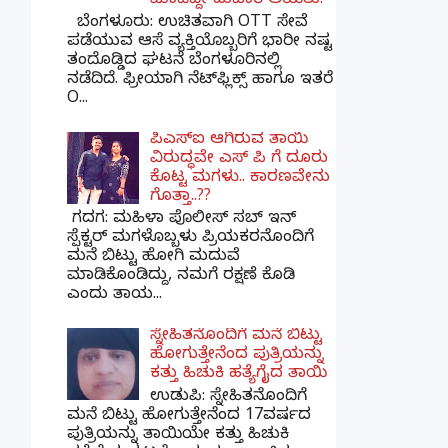
ಮಾಡಿದ್ದೇ ದುಬಾರಿ ಆಯಿತು!
ಬೆಂಗಳೂರು: ಉಚಿತವಾಗಿ OTT ಸೇವೆ
ಪಡೆಯುವ ಆಸೆ ವ್ಯಕ್ತಿಯೊಬ್ಬರಿಗೆ ಭಾರೀ ನಷ್ಟ
ತಂದೊಡ್ಡಿದ ಘಟನೆ ಬೆಂಗಳೂರಿನಲ್ಲಿ
ನಡೆದಿದೆ. ಫ್ರೀಯಾಗಿ ನೆಟ್‌ಫ್ಲಿಕ್ಸ್ ಹಾಗೂ ಇತರೆ
O...
ಪಿಎಸ್​ಐ ಆಗಿರುವ ತಾಯಿ
ವಿರುದ್ಧವೇ ಎಸ್ ಪಿ ಗೆ ದೂರು
ಕೊಟ್ಟ ಮಗಳು.. ಕಾರಣವೇನು
ಗೊತ್ತಾ..??
ಗದಗ​: ಮಹಿಳಾ ಪೊಲೀಸ್​ ಸಬ್ ​ಇನ್​
ಸ್ಪೆಕ್ಟರ್​ ಮಗಳೊಬ್ಬಳು ಪ್ರಿಯಕರನೊಂದಿಗೆ
ಮನೆ ಬಿಟ್ಟು ಹೋಗಿ ಮದುವೆ
ಮಾಡಿಕೊಂಡಿದ್ದು, ನಮಗೆ ರಕ್ಷಣೆ ಕೊಡಿ
ಎಂದು ತಾಯ...
ಸ್ನೇಹಿತನೊಂದಿಗೆ ಮನೆ ಬಿಟ್ಟು
ಹೋಗುತ್ತೇನೆಂದ ಪುತ್ರಿಯನ್ನು
ಕತ್ತು ಹಿಚುಕಿ ಹತ್ಯೆಗೈದ ತಾಯಿ
ಉಡುಪಿ: ಸ್ನೇಹಿತನೊಂದಿಗೆ
ಮನೆ ಬಿಟ್ಟು ಹೋಗುತ್ತೇನೆಂದ 17ವರ್ಷದ
ಪುತ್ರಿಯನ್ನು ತಾಯಿಯೇ ಕತ್ತು ಹಿಚುಕಿ