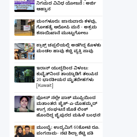
ನಿಗಮದ ವಿವಿಧ ಯೋಜನೆ : ಅರ್ಜಿ
ಆಹ್ವಾನ
ಮಂಗಳೂರು: ಜಾನುವಾರು ಕಳವು,
ಗೋಹತ್ಯೆ ಆರೋಪಿ ಮನೆ - ಅಕ್ರಮ
ಕಸಾಯಿಖಾನೆ ಮುಟ್ಟುಗೋಲು
ಕ್ರಾಕ್ಸ್ ಚಪ್ಪಲಿಯಲ್ಲಿ ಅಡಗಿದ್ದ ಕೊಳಕು
ಮಂಡಲ ಹಾವು ಕಚ್ಚಿ ವ್ಯಕ್ತಿ ಸಾವು
ಇರಾನ್ ಯುದ್ಧದಿಂದ ವಿಳಂಬ:
ಕುವೈತ್‌ನಿಂದ ತಾಯ್ನಾಡಿಗೆ ತಲುಪಿದ
20 ಭಾರತೀಯರ ಮೃತದೇಹಗಳು
[Kuwait]
ಫೋನ್ ನಲ್ಲೇ ಪಾಕ್ ಮುಫ್ತಿಯಿಂದ
ಮತಾಂತರ: ಜೈಶ್-ಎ-ಮೊಹಮ್ಮದ್
ಉಗ್ರ ಸಂಘಟನೆ ಜೊತೆ ಲಿಂಕ್
ಹೊಂದಿದ್ದ ಜೈಪುರದ ಮಹಿಳೆ ಬಂಧನ!
ಮುಂಬೈ: ಉದ್ಯಮಿಗೆ 60ಕೋಟಿ ರೂ.
ಪಂಗನಾಮ- ನಟಿ ಶಿಲ್ಪಾ ಶೆಟ್ಟಿ ಪತಿ