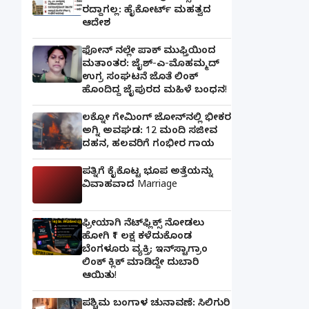
ರದ್ದಾಗಲ್ಲ: ಹೈಕೋರ್ಟ್ ಮಹತ್ವದ
ಆದೇಶ
ಫೋನ್ ನಲ್ಲೇ ಪಾಕ್ ಮುಫ್ತಿಯಿಂದ
ಮತಾಂತರ: ಜೈಶ್-ಎ-ಮೊಹಮ್ಮದ್
ಉಗ್ರ ಸಂಘಟನೆ ಜೊತೆ ಲಿಂಕ್
ಹೊಂದಿದ್ದ ಜೈಪುರದ ಮಹಿಳೆ ಬಂಧನ!
ಲಕ್ನೋ ಗೇಮಿಂಗ್ ಜೋನ್‌ನಲ್ಲಿ ಭೀಕರ
ಅಗ್ನಿ ಅವಘಡ: 12 ಮಂದಿ ಸಜೀವ
ದಹನ, ಹಲವರಿಗೆ ಗಂಭೀರ ಗಾಯ
ಪತ್ನಿಗೆ ಕೈಕೊಟ್ಟ ಭೂಪ ಅತ್ತೆಯನ್ನು
ವಿವಾಹವಾದ Marriage
ಫ್ರೀಯಾಗಿ ನೆಟ್‌ಫ್ಲಿಕ್ಸ್ ನೋಡಲು
ಹೋಗಿ ₹1 ಲಕ್ಷ ಕಳೆದುಕೊಂಡ
ಬೆಂಗಳೂರು ವ್ಯಕ್ತಿ; ಇನ್‌ಸ್ಟಾಗ್ರಾಂ
ಲಿಂಕ್ ಕ್ಲಿಕ್ ಮಾಡಿದ್ದೇ ದುಬಾರಿ
ಆಯಿತು!
ಪಶ್ಚಿಮ ಬಂಗಾಳ ಚುನಾವಣೆ: ಸಿಲಿಗುರಿ