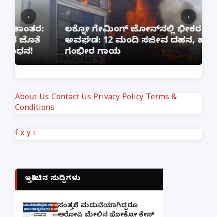
‹
›
:
ಲಕ್ನೋ ಗೇಮಿಂಗ್ ಜೋನ್‌ನಲ್ಲಿ ಭೀಕರ ಅಗ್ನಿ
ಅವಘಡ: 12 ಮಂದಿ ಸಜೀವ ದಹನ, ಹಲವರಿಗೆ
ಪ
ಗಂಭೀರ ಗಾಯ
M
About Us
Contact Us
Privacy Policy
Terms &
Conditions
f
x
y
i
ಇತ್ತೀಚಿನ ಸುದ್ದಿಗಳು
ಸಂತ್ರಸ್ತೆಗೆ ಮದುವೆಯಾಗಿದ್ದರೂ
ಆರೋಪಿ ಮೇಲಿನ ಪೋಕ್ಸೋ ಕೇಸ್