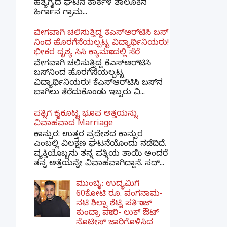
ಹತ್ಯೆಗೈದ ಘಟನೆ ಕಾರ್ಕಳ ತಾಲೂಕಿನ
ಹಿರ್ಗಾನ ಗ್ರಾಮ...
ವೇಗವಾಗಿ ಚಲಿಸುತ್ತಿದ್ದ ಕೆಎಸ್​ಆರ್​ಟಿಸಿ ಬಸ್​
ನಿಂದ ಹೊರಗೆಸೆಯಲ್ಪಟ್ಟ ವಿದ್ಯಾರ್ಥಿನಿಯರು!
ಭೀಕರ ದೃಶ್ಯ ಸಿಸಿ ಕ್ಯಾಮರಾದಲ್ಲಿ ಸೆರೆ
ವೇಗವಾಗಿ ಚಲಿಸುತ್ತಿದ್ದ ಕೆಎಸ್‌ಆರ್‌ಟಿಸಿ
ಬಸ್‌ನಿಂದ ಹೊರಗೆಸೆಯಲ್ಪಟ್ಟ
ವಿದ್ಯಾರ್ಥಿನಿಯರು! ಕೆಎಸ್‌ಆರ್‌ಟಿಸಿ ಬಸ್‌ನ
ಬಾಗಿಲು ತೆರೆದುಕೊಂಡು ಇಬ್ಬರು ವಿ...
ಪತ್ನಿಗೆ ಕೈಕೊಟ್ಟ ಭೂಪ ಅತ್ತೆಯನ್ನು
ವಿವಾಹವಾದ Marriage
ಕಾನ್ಪುರ: ಉತ್ತರ ಪ್ರದೇಶದ ಕಾನ್ಪುರ
ಎಂಬಲ್ಲಿ ವಿಲಕ್ಷಣ ಘಟನೆಯೊಂದು ನಡೆದಿದೆ.
ವ್ಯಕ್ತಿಯೊಬ್ಬನು ತನ್ನ ಪತ್ನಿಯ ತಾಯಿ ಅಂದರೆ
ತನ್ನ ಅತ್ತೆಯನ್ನೇ ವಿವಾಹವಾಗಿದ್ದಾನೆ. ಸದ್...
ಮುಂಬೈ: ಉದ್ಯಮಿಗೆ
60ಕೋಟಿ ರೂ. ಪಂಗನಾಮ-
ನಟಿ ಶಿಲ್ಪಾ ಶೆಟ್ಟಿ ಪತಿ ರಾಜ್
ಕುಂದ್ರಾ ಪರಾರಿ- ಲುಕ್ ಔಟ್
ನೊಟೀಸ್ ಜಾರಿಗೊಳಿಸಿದ