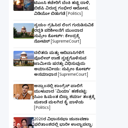
ಟಿಎಂಸಿ ಕಚೇರಿಗೆ ಬೆಂಕಿ ಹಚ್ಚಿ ದಾಳಿ,
ಬಿಜೆಪಿ ವಿರುದ್ಧ ಗಂಭೀರ ಆರೋಪ,
ವಿಡಿಯೋ ಬಿಡುಗಡೆ [Politics]
ಸ್ವಯಂ-ಗ್ರಹಿಸಿದ ಲಿಂಗ ಗುರುತಿಸುವಿಕೆ
ರದ್ದತಿ ಪರಿಶೀಲನೆಗೆ ಮುಂದಾದ
ಸುಪ್ರೀಂ ಕೋರ್ಟ್: ಕೇಂದ್ರಕ್ಕೆ
ನೋಟಿಸ್ [SupremeCourt]
ದಲಿತರು ಮತ್ತು ಆದಿವಾಸಿಗಳಿಗೆ
ಪೊಲೀಸ್ ಠಾಣೆ ಸ್ವಚ್ಛಗೊಳಿಸುವ
ಜಾಮೀನು ಷರತ್ತು ವಿಧಿಸುವುದು
ಅಮಾನವೀಯ: ಸುಪ್ರೀಂ ಕೋರ್ಟ್
ಅಸಮಾಧಾನ [SupremeCourt]
ಅಸ್ಸಾಂನಲ್ಲಿ ಕಾಂಗ್ರೆಸ್ ಪಾಲಿಗೆ
ಮುಳುವಾದ 'ಮಿಯಾ' ಹಣೆಪಟ್ಟಿ:
ಸಿಎಂ ಹಿಮಂತ ಬಿಸ್ವಾ ಶರ್ಮಾ ತಂತ್ರಕ್ಕೆ
ಮಕಾಡೆ ಮಲಗಿದ ಕೈ ಪಾಳೆಯ
[Politics]
2026ರ ವಿಧಾನಸಭಾ ಚುನಾವಣಾ
ಫಲಿತಾಂಶದಲ್ಲಿ ಭಾರೀ ಉಲ್ಟಾಪಲ್ಟಾ: