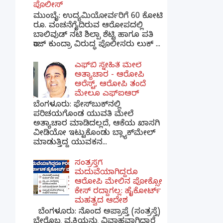
ಪೊಲೀಸ್
ಮುಂಬೈ: ಉದ್ಯಮಿಯೋರ್ವರಿಗೆ 60 ಕೋಟಿ
ರೂ. ವಂಚನೆಗೈದಿರುವ ಆರೋಪದಲ್ಲಿ
ಬಾಲಿವುಡ್ ನಟಿ ಶಿಲ್ಪಾ ಶೆಟ್ಟಿ ಹಾಗೂ ಪತಿ
ರಾಜ್ ಕುಂದ್ರಾ ವಿರುದ್ಧ ಪೊಲೀಸರು ಲುಕ್ ...
ಎಫ್‌ಬಿ ಸ್ನೇಹಿತೆ ಮೇಲೆ
ಅತ್ಯಾಚಾರ - ಆರೋಪಿ
ಅರೆಸ್ಟ್, ಆರೋಪಿ ತಂದೆ
ಮೇಲೂ ಎಫ್ಐಆರ್
ಬೆಂಗಳೂರು: ಫೇಸ್‌ಬುಕ್‌ನಲ್ಲಿ
ಪರಿಚಯಗೊಂಡ ಯುವತಿ ಮೇಲೆ
ಅತ್ಯಾಚಾರ ಮಾಡಿದಲ್ಲದೆ, ಆಕೆಯ ಖಾಸಗಿ
ವೀಡಿಯೋ ಇಟ್ಟುಕೊಂಡು ಬ್ಲ್ಯಾಕ್‌ಮೇಲ್
ಮಾಡುತ್ತಿದ್ದ ಯುವಕನ...
ಸಂತ್ರಸ್ತೆಗೆ
ಮದುವೆಯಾಗಿದ್ದರೂ
ಆರೋಪಿ ಮೇಲಿನ ಪೋಕ್ಸೋ
ಕೇಸ್ ರದ್ದಾಗಲ್ಲ: ಹೈಕೋರ್ಟ್
ಮಹತ್ವದ ಆದೇಶ
ಬೆಂಗಳೂರು: ನೊಂದ ಅಪ್ರಾಪ್ತೆ (ಸಂತ್ರಸ್ತೆ)
ಬೇರೊಬ್ಬ ವ್ಯಕ್ತಿಯನ್ನು ವಿವಾಹವಾಗಿದ್ದಾರೆ