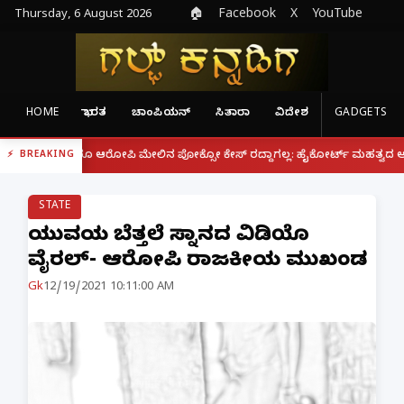
Thursday, 6 August 2026
🏠
Facebook
X
YouTube
HOME
ಭಾರತ
ಚಾಂಪಿಯನ್
ಸಿತಾರಾ
ವಿದೇಶ
GADGETS
|
ದ್ದರೂ ಆರೋಪಿ ಮೇಲಿನ ಪೋಕ್ಸೋ ಕೇಸ್ ರದ್ದಾಗಲ್ಲ: ಹೈಕೋರ್ಟ್ ಮಹತ್ವದ ಆದೇಶ
ಫೋ
BREAKING
STATE
ಯುವತಿಯ ಬೆತ್ತಲೆ ಸ್ನಾನದ ವಿಡಿಯೊ
ವೈರಲ್- ಆರೋಪಿ ರಾಜಕೀಯ ಮುಖಂಡ
Gk
12/19/2021 10:11:00 AM