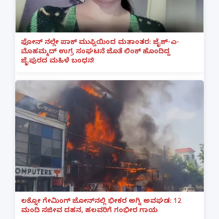
ಫೋನ್ ನಲ್ಲೇ ಪಾಕ್ ಮುಫ್ತಿಯಿಂದ ಮತಾಂತರ: ಜೈಶ್-ಎ-
ಮೊಹಮ್ಮದ್ ಉಗ್ರ ಸಂಘಟನೆ ಜೊತೆ ಲಿಂಕ್ ಹೊಂದಿದ್ದ
ಜೈಪುರದ ಮಹಿಳೆ ಬಂಧನ!
ಲಕ್ನೋ ಗೇಮಿಂಗ್ ಜೋನ್‌ನಲ್ಲಿ ಭೀಕರ ಅಗ್ನಿ ಅವಘಡ: 12
ಮಂದಿ ಸಜೀವ ದಹನ, ಹಲವರಿಗೆ ಗಂಭೀರ ಗಾಯ