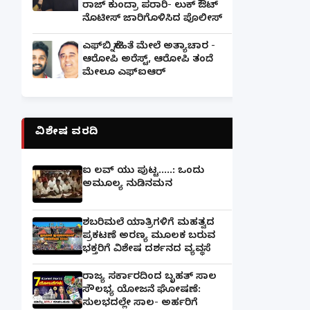
ರಾಜ್ ಕುಂದ್ರಾ ಪರಾರಿ- ಲುಕ್ ಔಟ್
ನೊಟೀಸ್ ಜಾರಿಗೊಳಿಸಿದ ಪೊಲೀಸ್
ಎಫ್‌ಬಿ ಸ್ನೇಹಿತೆ ಮೇಲೆ ಅತ್ಯಾಚಾರ -
ಆರೋಪಿ ಅರೆಸ್ಟ್, ಆರೋಪಿ ತಂದೆ
ಮೇಲೂ ಎಫ್ಐಆರ್
ವಿಶೇಷ ವರದಿ
ಐ ಲವ್ ಯು ಪುಟ್ಟ.....: ಒಂದು
ಅಮೂಲ್ಯ ನುಡಿನಮನ
ಶಬರಿಮಲೆ ಯಾತ್ರಿಗಳಿಗೆ ಮಹತ್ವದ
ಪ್ರಕಟಣೆ ಅರಣ್ಯ ಮೂಲಕ ಬರುವ
ಭಕ್ತರಿಗೆ ವಿಶೇಷ ದರ್ಶನದ ವ್ಯವಸ್ಥೆ
ರಾಜ್ಯ ಸರ್ಕಾರದಿಂದ ಬೃಹತ್ ಸಾಲ
ಸೌಲಭ್ಯ ಯೋಜನೆ ಘೋಷಣೆ:
ಸುಲಭದಲ್ಲೇ ಸಾಲ- ಅರ್ಹರಿಗೆ