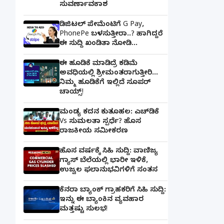
ಸುವರ್ಣಾವಕಾಶ
ಡಿಜಿಟಲ್ ಪೇಮೆಂಟಿಗೆ G Pay,
PhonePe ಬಳಸುತ್ತೀರಾ..? ಹಾಗಿದ್ದರೆ
ಈ ಸುದ್ದಿ ಖಂಡಿತಾ ನೋಡಿ...
ಈ ಹೂಡಿಕೆ ಮಾಡಿದ್ರೆ ಕಡಿಮೆ
ಅವಧಿಯಲ್ಲಿ ಶ್ರೀಮಂತರಾಗುತ್ತೀರಿ...
ನಿಮ್ಮ ಹೂಡಿಕೆಗೆ ಇಲ್ಲಿದೆ ಸೂಪರ್
ಚಾಯ್ಸ್‌!
ಮಂಡ್ಯ ಕದನ ಕುತೂಹಲ: ಎಚ್‌ಡಿಕೆ
Vs ಸುಮಲತಾ ಸ್ಪರ್ಧೆ? ಹೊಸ
ರಾಜಕೀಯ ಸಮೀಕರಣ
ಹೊಸ ವರ್ಷಕ್ಕೆ ಸಿಹಿ ಸುದ್ದಿ: ವಾಣಿಜ್ಯ
ಗ್ಯಾಸ್‌ ಬೆಲೆಯಲ್ಲಿ ಭಾರೀ ಇಳಿಕೆ,
ಉಜ್ವಲ ಫಲಾನುಭವಿಗಳಿಗೆ ಸಂತಸ
ಕೆನರಾ ಬ್ಯಾಂಕ್‌ ಗ್ರಾಹಕರಿಗೆ ಸಿಹಿ ಸುದ್ದಿ:
ಇನ್ನು ಈ ಬ್ಯಾಂಕಿನ ವ್ಯವಹಾರ
ಮತ್ತಷ್ಟು ಸುಲಭ!