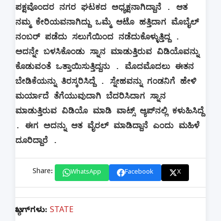
ಪಕ್ಷವೊಂದರ ನಗರ ಘಟಕದ ಅಧ್ಯಕ್ಷನಾಗಿದ್ದಾನೆ . ಆತ
ನಮ್ಮ ಕೇರಿಯವನಾಗಿದ್ದು ಒಮ್ಮೆ ಆಟೊ ಹತ್ತಿದಾಗ ಮೊಬೈಲ್
ನಂಬರ್ ಪಡೆದು ಸಲುಗೆಯಿಂದ ನಡೆದುಕೊಳ್ಳುತ್ತಿದ್ದ .
ಅದನ್ನೇ ಬಳಸಿಕೊಂಡು ಸ್ನಾನ ಮಾಡುತ್ತಿರುವ ವಿಡಿಯೊವನ್ನು
ಕೊಡುವಂತೆ ಒತ್ತಾಯಿಸುತ್ತಿದ್ದನು . ಮೊದಮೊದಲು ಈತನ
ಬೇಡಿಕೆಯನ್ನು ತಿರಸ್ಕರಿಸಿದ್ದೆ . ಸ್ನೇಹವನ್ನು ಗಂಡನಿಗೆ ಹೇಳಿ
ಮರ್ಯಾದೆ ತೆಗೆಯುವುದಾಗಿ ಬೆದರಿಸಿದಾಗ ಸ್ನಾನ
ಮಾಡುತ್ತಿರುವ ವಿಡಿಯೊ ಮಾಡಿ ವಾಟ್ಸ್ ಆ್ಯಪ್‌ನಲ್ಲಿ ಕಳುಹಿಸಿದ್ದೆ
. ಈಗ ಅದನ್ನು ಆತ ವೈರಲ್ ಮಾಡಿದ್ದಾನೆ ಎಂದು ಮಹಿಳೆ
ದೂರಿದ್ದಾರೆ .
Share:
WhatsApp
Facebook
X
ಟ್ಯಾಗ್‌ಗಳು:
STATE