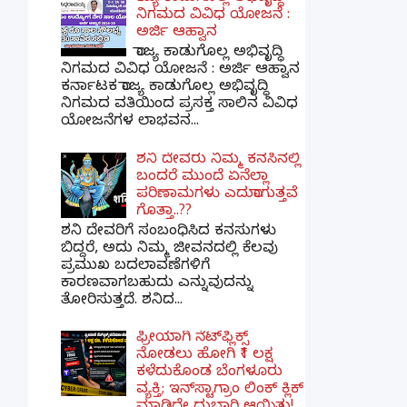
ನಿಗಮದ ವಿವಿಧ ಯೋಜನೆ :
ಅರ್ಜಿ ಆಹ್ವಾನ
ರಾಜ್ಯ ಕಾಡುಗೊಲ್ಲ ಅಭಿವೃದ್ಧಿ
ನಿಗಮದ ವಿವಿಧ ಯೋಜನೆ : ಅರ್ಜಿ ಆಹ್ವಾನ
ಕರ್ನಾಟಕ ರಾಜ್ಯ ಕಾಡುಗೊಲ್ಲ ಅಭಿವೃದ್ಧಿ
ನಿಗಮದ ವತಿಯಿಂದ ಪ್ರಸಕ್ತ ಸಾಲಿನ ವಿವಿಧ
ಯೋಜನೆಗಳ ಲಾಭವನ...
ಶನಿ ದೇವರು ನಿಮ್ಮ ಕನಸಿನಲ್ಲಿ
ಬಂದರೆ ಮುಂದೆ ಏನೆಲ್ಲಾ
ಪರಿಣಾಮಗಳು ಎದುರಾಗುತ್ತವೆ
ಗೊತ್ತಾ..??
ಶನಿ ದೇವರಿಗೆ ಸಂಬಂಧಿಸಿದ ಕನಸುಗಳು
ಬಿದ್ದರೆ, ಅದು ನಿಮ್ಮ ಜೀವನದಲ್ಲಿ ಕೆಲವು
ಪ್ರಮುಖ ಬದಲಾವಣೆಗಳಿಗೆ
ಕಾರಣವಾಗಬಹುದು ಎನ್ನುವುದನ್ನು
ತೋರಿಸುತ್ತದೆ. ಶನಿದ...
ಫ್ರೀಯಾಗಿ ನೆಟ್‌ಫ್ಲಿಕ್ಸ್
ನೋಡಲು ಹೋಗಿ ₹1 ಲಕ್ಷ
ಕಳೆದುಕೊಂಡ ಬೆಂಗಳೂರು
ವ್ಯಕ್ತಿ; ಇನ್‌ಸ್ಟಾಗ್ರಾಂ ಲಿಂಕ್ ಕ್ಲಿಕ್