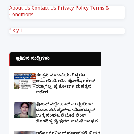
About Us
Contact Us
Privacy Policy
Terms &
Conditions
f
x
y
i
ಇತ್ತೀಚಿನ ಸುದ್ದಿಗಳು
ಸಂತ್ರಸ್ತೆಗೆ ಮದುವೆಯಾಗಿದ್ದರೂ
ಆರೋಪಿ ಮೇಲಿನ ಪೋಕ್ಸೋ ಕೇಸ್
ರದ್ದಾಗಲ್ಲ: ಹೈಕೋರ್ಟ್ ಮಹತ್ವದ
ಆದೇಶ
ಫೋನ್ ನಲ್ಲೇ ಪಾಕ್ ಮುಫ್ತಿಯಿಂದ
ಮತಾಂತರ: ಜೈಶ್-ಎ-ಮೊಹಮ್ಮದ್
ಉಗ್ರ ಸಂಘಟನೆ ಜೊತೆ ಲಿಂಕ್
ಹೊಂದಿದ್ದ ಜೈಪುರದ ಮಹಿಳೆ ಬಂಧನ!
ಲಕ್ನೋ ಗೇಮಿಂಗ್ ಜೋನ್‌ನಲ್ಲಿ ಭೀಕರ