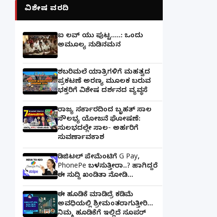
ವಿಶೇಷ ವರದಿ
ಐ ಲವ್ ಯು ಪುಟ್ಟ.....: ಒಂದು
ಅಮೂಲ್ಯ ನುಡಿನಮನ
ಶಬರಿಮಲೆ ಯಾತ್ರಿಗಳಿಗೆ ಮಹತ್ವದ
ಪ್ರಕಟಣೆ ಅರಣ್ಯ ಮೂಲಕ ಬರುವ
ಭಕ್ತರಿಗೆ ವಿಶೇಷ ದರ್ಶನದ ವ್ಯವಸ್ಥೆ
ರಾಜ್ಯ ಸರ್ಕಾರದಿಂದ ಬೃಹತ್ ಸಾಲ
ಸೌಲಭ್ಯ ಯೋಜನೆ ಘೋಷಣೆ:
ಸುಲಭದಲ್ಲೇ ಸಾಲ- ಅರ್ಹರಿಗೆ
ಸುವರ್ಣಾವಕಾಶ
ಡಿಜಿಟಲ್ ಪೇಮೆಂಟಿಗೆ G Pay,
PhonePe ಬಳಸುತ್ತೀರಾ..? ಹಾಗಿದ್ದರೆ
ಈ ಸುದ್ದಿ ಖಂಡಿತಾ ನೋಡಿ...
ಈ ಹೂಡಿಕೆ ಮಾಡಿದ್ರೆ ಕಡಿಮೆ
ಅವಧಿಯಲ್ಲಿ ಶ್ರೀಮಂತರಾಗುತ್ತೀರಿ...
ನಿಮ್ಮ ಹೂಡಿಕೆಗೆ ಇಲ್ಲಿದೆ ಸೂಪರ್