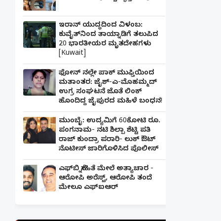
ಇರಾನ್ ಯುದ್ಧದಿಂದ ವಿಳಂಬ:
ಕುವೈತ್‌ನಿಂದ ತಾಯ್ನಾಡಿಗೆ ತಲುಪಿದ
20 ಭಾರತೀಯರ ಮೃತದೇಹಗಳು
[Kuwait]
ಫೋನ್ ನಲ್ಲೇ ಪಾಕ್ ಮುಫ್ತಿಯಿಂದ
ಮತಾಂತರ: ಜೈಶ್-ಎ-ಮೊಹಮ್ಮದ್
ಉಗ್ರ ಸಂಘಟನೆ ಜೊತೆ ಲಿಂಕ್
ಹೊಂದಿದ್ದ ಜೈಪುರದ ಮಹಿಳೆ ಬಂಧನ!
ಮುಂಬೈ: ಉದ್ಯಮಿಗೆ 60ಕೋಟಿ ರೂ.
ಪಂಗನಾಮ- ನಟಿ ಶಿಲ್ಪಾ ಶೆಟ್ಟಿ ಪತಿ
ರಾಜ್ ಕುಂದ್ರಾ ಪರಾರಿ- ಲುಕ್ ಔಟ್
ನೊಟೀಸ್ ಜಾರಿಗೊಳಿಸಿದ ಪೊಲೀಸ್
ಎಫ್‌ಬಿ ಸ್ನೇಹಿತೆ ಮೇಲೆ ಅತ್ಯಾಚಾರ -
ಆರೋಪಿ ಅರೆಸ್ಟ್, ಆರೋಪಿ ತಂದೆ
ಮೇಲೂ ಎಫ್ಐಆರ್