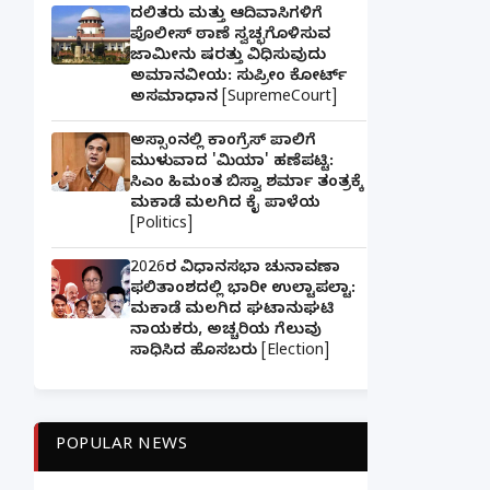
ದಲಿತರು ಮತ್ತು ಆದಿವಾಸಿಗಳಿಗೆ
ಪೊಲೀಸ್ ಠಾಣೆ ಸ್ವಚ್ಛಗೊಳಿಸುವ
ಜಾಮೀನು ಷರತ್ತು ವಿಧಿಸುವುದು
ಅಮಾನವೀಯ: ಸುಪ್ರೀಂ ಕೋರ್ಟ್
ಅಸಮಾಧಾನ [SupremeCourt]
ಅಸ್ಸಾಂನಲ್ಲಿ ಕಾಂಗ್ರೆಸ್ ಪಾಲಿಗೆ
ಮುಳುವಾದ 'ಮಿಯಾ' ಹಣೆಪಟ್ಟಿ:
ಸಿಎಂ ಹಿಮಂತ ಬಿಸ್ವಾ ಶರ್ಮಾ ತಂತ್ರಕ್ಕೆ
ಮಕಾಡೆ ಮಲಗಿದ ಕೈ ಪಾಳೆಯ
[Politics]
2026ರ ವಿಧಾನಸಭಾ ಚುನಾವಣಾ
ಫಲಿತಾಂಶದಲ್ಲಿ ಭಾರೀ ಉಲ್ಟಾಪಲ್ಟಾ:
ಮಕಾಡೆ ಮಲಗಿದ ಘಟಾನುಘಟಿ
ನಾಯಕರು, ಅಚ್ಚರಿಯ ಗೆಲುವು
ಸಾಧಿಸಿದ ಹೊಸಬರು [Election]
POPULAR NEWS