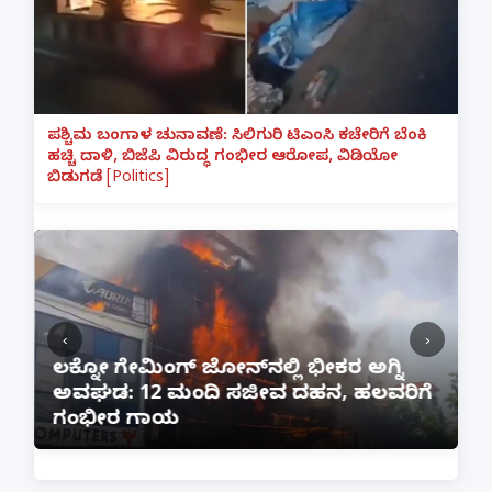
ಪಶ್ಚಿಮ ಬಂಗಾಳ ಚುನಾವಣೆ: ಸಿಲಿಗುರಿ ಟಿಎಂಸಿ ಕಚೇರಿಗೆ ಬೆಂಕಿ
ಹಚ್ಚಿ ದಾಳಿ, ಬಿಜೆಪಿ ವಿರುದ್ಧ ಗಂಭೀರ ಆರೋಪ, ವಿಡಿಯೋ
ಬಿಡುಗಡೆ [Politics]
‹
›
:
ಲಕ್ನೋ ಗೇಮಿಂಗ್ ಜೋನ್‌ನಲ್ಲಿ ಭೀಕರ ಅಗ್ನಿ
ಅವಘಡ: 12 ಮಂದಿ ಸಜೀವ ದಹನ, ಹಲವರಿಗೆ
ಪ
ಗಂಭೀರ ಗಾಯ
M