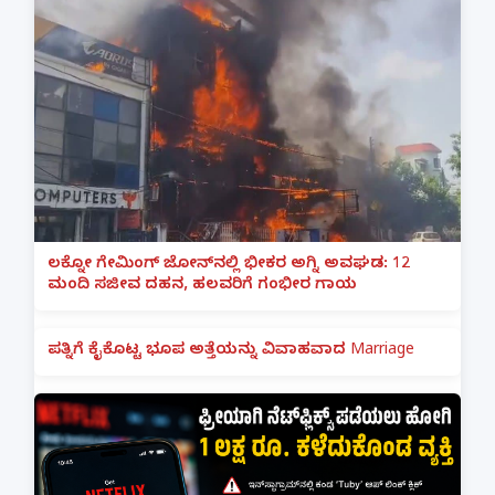
ಲಕ್ನೋ ಗೇಮಿಂಗ್ ಜೋನ್‌ನಲ್ಲಿ ಭೀಕರ ಅಗ್ನಿ ಅವಘಡ: 12
ಮಂದಿ ಸಜೀವ ದಹನ, ಹಲವರಿಗೆ ಗಂಭೀರ ಗಾಯ
ಪತ್ನಿಗೆ ಕೈಕೊಟ್ಟ ಭೂಪ ಅತ್ತೆಯನ್ನು ವಿವಾಹವಾದ Marriage