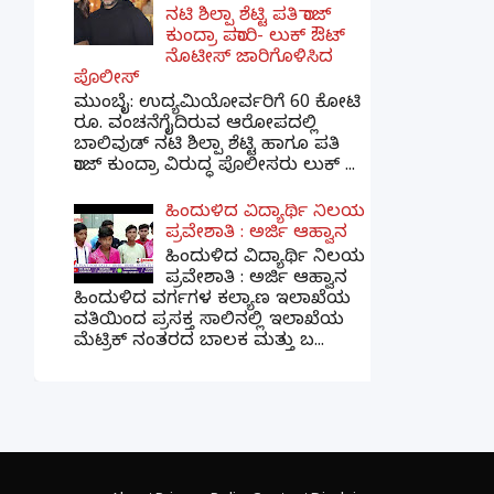
ನಟಿ ಶಿಲ್ಪಾ ಶೆಟ್ಟಿ ಪತಿ ರಾಜ್
ಕುಂದ್ರಾ ಪರಾರಿ- ಲುಕ್ ಔಟ್
ನೊಟೀಸ್ ಜಾರಿಗೊಳಿಸಿದ
ಪೊಲೀಸ್
ಮುಂಬೈ: ಉದ್ಯಮಿಯೋರ್ವರಿಗೆ 60 ಕೋಟಿ
ರೂ. ವಂಚನೆಗೈದಿರುವ ಆರೋಪದಲ್ಲಿ
ಬಾಲಿವುಡ್ ನಟಿ ಶಿಲ್ಪಾ ಶೆಟ್ಟಿ ಹಾಗೂ ಪತಿ
ರಾಜ್ ಕುಂದ್ರಾ ವಿರುದ್ಧ ಪೊಲೀಸರು ಲುಕ್ ...
ಹಿಂದುಳಿದ ವಿದ್ಯಾರ್ಥಿ ನಿಲಯ
ಪ್ರವೇಶಾತಿ : ಅರ್ಜಿ ಆಹ್ವಾನ
ಹಿಂದುಳಿದ ವಿದ್ಯಾರ್ಥಿ ನಿಲಯ
ಪ್ರವೇಶಾತಿ : ಅರ್ಜಿ ಆಹ್ವಾನ
ಹಿಂದುಳಿದ ವರ್ಗಗಳ ಕಲ್ಯಾಣ ಇಲಾಖೆಯ
ವತಿಯಿಂದ ಪ್ರಸಕ್ತ ಸಾಲಿನಲ್ಲಿ ಇಲಾಖೆಯ
ಮೆಟ್ರಿಕ್ ನಂತರದ ಬಾಲಕ ಮತ್ತು ಬ...
×
📢 ನಮ್ಮ WhatsApp ಗ್ರೂಪ್‌ಗೆ ಸೇರಿ — ತಕ್ಷಣದ
ಬ್ರೇಕಿಂಗ್ ನ್ಯೂಸ್ ಪಡೆಯಿರಿ!