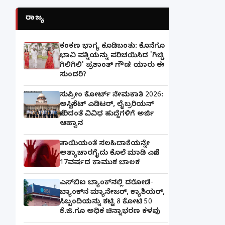
ರಾಜ್ಯ
ಕಂಕಣ ಭಾಗ್ಯ ಕೂಡಿಬಂತು: ಕೊನೆಗೂ
ಭಾವಿ ಪತ್ನಿಯನ್ನು ಪರಿಚಯಿಸಿದ 'ಗಿಚ್ಚಿ
ಗಿಲಿಗಿಲಿ' ಪ್ರಶಾಂತ್ ಗೌಡ! ಯಾರು ಈ
ಸುಂದರಿ?
ಸುಪ್ರೀಂ ಕೋರ್ಟ್ ನೇಮಕಾತಿ 2026:
ಅಸಿಸ್ಟೆಂಟ್ ಎಡಿಟರ್, ಲೈಬ್ರರಿಯನ್
ಸೇರಿದಂತೆ ವಿವಿಧ ಹುದ್ದೆಗಳಿಗೆ ಅರ್ಜಿ
ಆಹ್ವಾನ
ತಾಯಿಯಂತೆ ಸಲಹಿದಾಕೆಯನ್ನೇ
ಅತ್ಯಾಚಾರಗೈದು ಕೊಲೆ ಮಾಡಿ ಎಸೆದ
17ವರ್ಷದ ಕಾಮುಕ ಬಾಲಕ
ಎಸ್‌ಬಿಐ ಬ್ಯಾಂಕ್‌ನಲ್ಲಿ‌ ದರೋಡೆ-
ಬ್ಯಾಂಕ್​ನ ಮ್ಯಾನೇಜರ್‌, ಕ್ಯಾಶಿಯರ್‌,
ಸಿಬ್ಬಂದಿಯನ್ನು ಕಟ್ಟಿ 8 ಕೋಟಿ 50
ಕೆ.ಜಿ.ಗೂ ಅಧಿಕ ಚಿನ್ನಾಭರಣ ಕಳವು