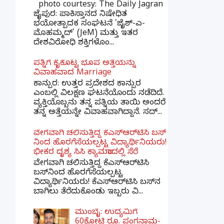
photo courtesy: The Daily Jagran
ಜೈಪುರ: ಪಾಕಿಸ್ತಾನದ ನಿಷೇಧಿತ
ಭಯೋತ್ಪಾದಕ ಸಂಘಟನೆ 'ಜೈಶ್-ಎ-
ಮೊಹಮ್ಮದ್' (JeM) ಮತ್ತು ಇತರ
ದೇಶವಿರೋಧಿ ಶಕ್ತಿಗಳೊಂ...
ಪತ್ನಿಗೆ ಕೈಕೊಟ್ಟ ಭೂಪ ಅತ್ತೆಯನ್ನು
ವಿವಾಹವಾದ Marriage
ಕಾನ್ಪುರ: ಉತ್ತರ ಪ್ರದೇಶದ ಕಾನ್ಪುರ
ಎಂಬಲ್ಲಿ ವಿಲಕ್ಷಣ ಘಟನೆಯೊಂದು ನಡೆದಿದೆ.
ವ್ಯಕ್ತಿಯೊಬ್ಬನು ತನ್ನ ಪತ್ನಿಯ ತಾಯಿ ಅಂದರೆ
ತನ್ನ ಅತ್ತೆಯನ್ನೇ ವಿವಾಹವಾಗಿದ್ದಾನೆ. ಸದ್...
ವೇಗವಾಗಿ ಚಲಿಸುತ್ತಿದ್ದ ಕೆಎಸ್​ಆರ್​ಟಿಸಿ ಬಸ್​
ನಿಂದ ಹೊರಗೆಸೆಯಲ್ಪಟ್ಟ ವಿದ್ಯಾರ್ಥಿನಿಯರು!
ಭೀಕರ ದೃಶ್ಯ ಸಿಸಿ ಕ್ಯಾಮರಾದಲ್ಲಿ ಸೆರೆ
ವೇಗವಾಗಿ ಚಲಿಸುತ್ತಿದ್ದ ಕೆಎಸ್‌ಆರ್‌ಟಿಸಿ
ಬಸ್‌ನಿಂದ ಹೊರಗೆಸೆಯಲ್ಪಟ್ಟ
ವಿದ್ಯಾರ್ಥಿನಿಯರು! ಕೆಎಸ್‌ಆರ್‌ಟಿಸಿ ಬಸ್‌ನ
ಬಾಗಿಲು ತೆರೆದುಕೊಂಡು ಇಬ್ಬರು ವಿ...
ಮುಂಬೈ: ಉದ್ಯಮಿಗೆ
60ಕೋಟಿ ರೂ. ಪಂಗನಾಮ-