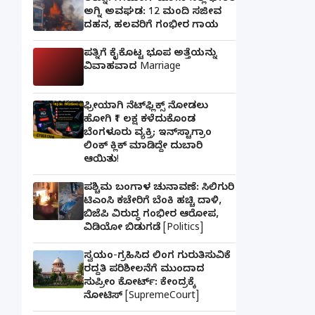
ಅಗ್ನಿ ಅವಘಡ: 12 ಮಂದಿ ಸಜೀವ
ದಹನ, ಹಲವರಿಗೆ ಗಂಭೀರ ಗಾಯ
ಪತ್ನಿಗೆ ಕೈಕೊಟ್ಟ ಭೂಪ ಅತ್ತೆಯನ್ನು
ವಿವಾಹವಾದ Marriage
ಫ್ರೀಯಾಗಿ ನೆಟ್‌ಫ್ಲಿಕ್ಸ್ ನೋಡಲು
ಹೋಗಿ ₹1 ಲಕ್ಷ ಕಳೆದುಕೊಂಡ
ಬೆಂಗಳೂರು ವ್ಯಕ್ತಿ; ಇನ್‌ಸ್ಟಾಗ್ರಾಂ
ಲಿಂಕ್ ಕ್ಲಿಕ್ ಮಾಡಿದ್ದೇ ದುಬಾರಿ
ಆಯಿತು!
ಪಶ್ಚಿಮ ಬಂಗಾಳ ಚುನಾವಣೆ: ಸಿಲಿಗುರಿ
ಟಿಎಂಸಿ ಕಚೇರಿಗೆ ಬೆಂಕಿ ಹಚ್ಚಿ ದಾಳಿ,
ಬಿಜೆಪಿ ವಿರುದ್ಧ ಗಂಭೀರ ಆರೋಪ,
ವಿಡಿಯೋ ಬಿಡುಗಡೆ [Politics]
ಸ್ವಯಂ-ಗ್ರಹಿಸಿದ ಲಿಂಗ ಗುರುತಿಸುವಿಕೆ
ರದ್ದತಿ ಪರಿಶೀಲನೆಗೆ ಮುಂದಾದ
ಸುಪ್ರೀಂ ಕೋರ್ಟ್: ಕೇಂದ್ರಕ್ಕೆ
ನೋಟಿಸ್ [SupremeCourt]