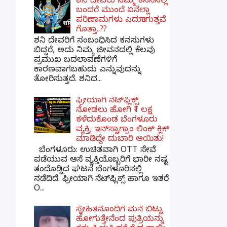
ಶನಿ ದೇವರು ನಿಮ್ಮ ಕನಸಿನಲ್ಲಿ
ಬಂದರೆ ಮುಂದೆ ಏನೆಲ್ಲಾ
ಪರಿಣಾಮಗಳು ಎದುರಾಗುತ್ತವೆ
ಗೊತ್ತಾ..??
ಶನಿ ದೇವರಿಗೆ ಸಂಬಂಧಿಸಿದ ಕನಸುಗಳು
ಬಿದ್ದರೆ, ಅದು ನಿಮ್ಮ ಜೀವನದಲ್ಲಿ ಕೆಲವು
ಪ್ರಮುಖ ಬದಲಾವಣೆಗಳಿಗೆ
ಕಾರಣವಾಗಬಹುದು ಎನ್ನುವುದನ್ನು
ತೋರಿಸುತ್ತದೆ. ಶನಿದ...
ಫ್ರೀಯಾಗಿ ನೆಟ್‌ಫ್ಲಿಕ್ಸ್
ನೋಡಲು ಹೋಗಿ ₹1 ಲಕ್ಷ
ಕಳೆದುಕೊಂಡ ಬೆಂಗಳೂರು
ವ್ಯಕ್ತಿ; ಇನ್‌ಸ್ಟಾಗ್ರಾಂ ಲಿಂಕ್ ಕ್ಲಿಕ್
ಮಾಡಿದ್ದೇ ದುಬಾರಿ ಆಯಿತು!
ಬೆಂಗಳೂರು: ಉಚಿತವಾಗಿ OTT ಸೇವೆ
ಪಡೆಯುವ ಆಸೆ ವ್ಯಕ್ತಿಯೊಬ್ಬರಿಗೆ ಭಾರೀ ನಷ್ಟ
ತಂದೊಡ್ಡಿದ ಘಟನೆ ಬೆಂಗಳೂರಿನಲ್ಲಿ
ನಡೆದಿದೆ. ಫ್ರೀಯಾಗಿ ನೆಟ್‌ಫ್ಲಿಕ್ಸ್ ಹಾಗೂ ಇತರೆ
O...
ಸ್ನೇಹಿತನೊಂದಿಗೆ ಮನೆ ಬಿಟ್ಟು
ಹೋಗುತ್ತೇನೆಂದ ಪುತ್ರಿಯನ್ನು