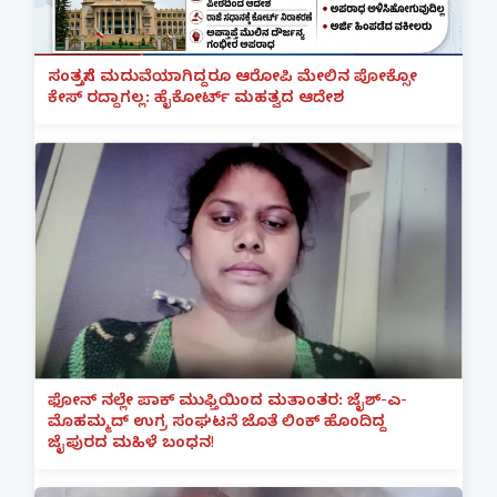
ಸಂತ್ರಸ್ತೆಗೆ ಮದುವೆಯಾಗಿದ್ದರೂ ಆರೋಪಿ ಮೇಲಿನ ಪೋಕ್ಸೋ
ಕೇಸ್ ರದ್ದಾಗಲ್ಲ: ಹೈಕೋರ್ಟ್ ಮಹತ್ವದ ಆದೇಶ
ಫೋನ್ ನಲ್ಲೇ ಪಾಕ್ ಮುಫ್ತಿಯಿಂದ ಮತಾಂತರ: ಜೈಶ್-ಎ-
ಮೊಹಮ್ಮದ್ ಉಗ್ರ ಸಂಘಟನೆ ಜೊತೆ ಲಿಂಕ್ ಹೊಂದಿದ್ದ
ಜೈಪುರದ ಮಹಿಳೆ ಬಂಧನ!