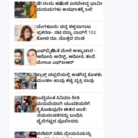
ಸೆ.25ರಂದು ಹಸೆಮಣೆ ಏರಬೇಕಿದ್ದ ಭಾವೀ
ಮದುಮಗಳು ಅಪಘಾತಕ್ಕೆ ಬಲಿ
ಬೆಂಗಳೂರು: ಚಿನ್ನ ಕಳ್ಳಸಾಗಾಟ
ಪ್ರಕರಣ- ನಟಿ ರನ್ಯಾ ರಾವ್‌ಗೆ 102
ಕೋಟಿ ರೂ. ಮೊತ್ತದ ದಂಡ
ಎಫ್‌ಬಿ ಸ್ನೇಹಿತೆ ಮೇಲೆ ಅತ್ಯಾಚಾರ -
ಆರೋಪಿ ಅರೆಸ್ಟ್, ಆರೋಪಿ ತಂದೆ
ಮೇಲೂ ಎಫ್ಐಆರ್
ಕ್ರಾಕ್ಸ್ ಚಪ್ಪಲಿಯಲ್ಲಿ ಅಡಗಿದ್ದ ಕೊಳಕು
ಮಂಡಲ ಹಾವು ಕಚ್ಚಿ ವ್ಯಕ್ತಿ ಸಾವು
ಬುದ್ಧಿವಂತ ಸಿನಿಮಾ ರೀತಿ
ಮದುವೆಯಾಗಿ ಯುವತಿಯರಿಗೆ
ಕೈಕೊಡುವುದೇ ಈತನ ಚಾಳಿ:
ನಯವಂಚಕನನ್ನು ಬಂಧಿಸಿ
ಜೈಲಿಗಟ್ಟಿದ ಪೊಲೀಸರು
ಜಿಲೆಟಿನ್ ಸಿಡಿಸಿ ಪ್ರೇಯಸಿಯನ್ನು