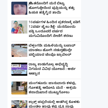
ಸ್ನೇಹಿತನೊಂದಿಗೆ ಮನೆ ಬಿಟ್ಟು
ಹೋಗುತ್ತೇನೆಂದ ಪುತ್ರಿಯನ್ನು ಕತ್ತು
ಹಿಚುಕಿ ಹತ್ಯೆಗೈದ ತಾಯಿ
16ವರ್ಷಗಳ ಹಿಂದಿನ ಪ್ರಕರಣಕ್ಕೆ ಪತಿಗೆ
12ವರ್ಷ ಜೈಲು ಶಿಕ್ಷೆ- ಮನನೊಂದು
ಪತ್ನಿ ಒಂದೂವರೆ ವರ್ಷದ
ಮಗುವಿನೊಂದಿಗೆ ನೇಣಿಗೆ ಶರಣು
ಬೆಳ್ತಂಗಡಿ: ಮಹಿಳೆಯನ್ನು ಬಚಾವ್
ಮಾಡಲು ಹೋಗಿ ನಡುರಸ್ತೆಯಲ್ಲೇ
ಪಲ್ಟಿಯಾದ ಟೆಂಪೊ ಟ್ರಾವೆಲರ್
ರಾಜ್ಯ ಕಾಡುಗೊಲ್ಲ ಅಭಿವೃದ್ಧಿ
ನಿಗಮದ ವಿವಿಧ ಯೋಜನೆ : ಅರ್ಜಿ
ಆಹ್ವಾನ
ಮಂಗಳೂರು: ಜಾನುವಾರು ಕಳವು,
ಗೋಹತ್ಯೆ ಆರೋಪಿ ಮನೆ - ಅಕ್ರಮ
ಕಸಾಯಿಖಾನೆ ಮುಟ್ಟುಗೋಲು
ಕ್ರಾಕ್ಸ್ ಚಪ್ಪಲಿಯಲ್ಲಿ ಅಡಗಿದ್ದ ಕೊಳಕು
ಮಂಡಲ ಹಾವು ಕಚ್ಚಿ ವ್ಯಕ್ತಿ ಸಾವು