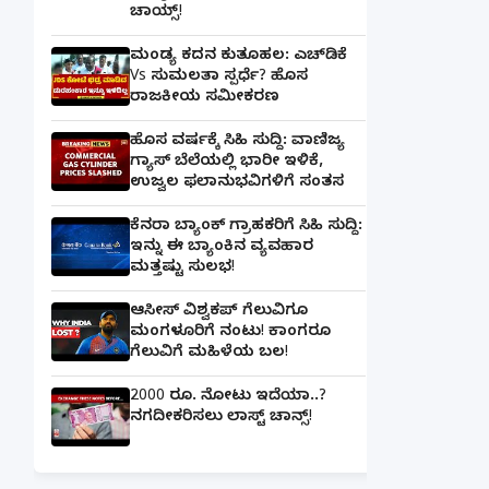
ಚಾಯ್ಸ್‌!
ಮಂಡ್ಯ ಕದನ ಕುತೂಹಲ: ಎಚ್‌ಡಿಕೆ
Vs ಸುಮಲತಾ ಸ್ಪರ್ಧೆ? ಹೊಸ
ರಾಜಕೀಯ ಸಮೀಕರಣ
ಹೊಸ ವರ್ಷಕ್ಕೆ ಸಿಹಿ ಸುದ್ದಿ: ವಾಣಿಜ್ಯ
ಗ್ಯಾಸ್‌ ಬೆಲೆಯಲ್ಲಿ ಭಾರೀ ಇಳಿಕೆ,
ಉಜ್ವಲ ಫಲಾನುಭವಿಗಳಿಗೆ ಸಂತಸ
ಕೆನರಾ ಬ್ಯಾಂಕ್‌ ಗ್ರಾಹಕರಿಗೆ ಸಿಹಿ ಸುದ್ದಿ:
ಇನ್ನು ಈ ಬ್ಯಾಂಕಿನ ವ್ಯವಹಾರ
ಮತ್ತಷ್ಟು ಸುಲಭ!
ಆಸೀಸ್ ವಿಶ್ವಕಪ್ ಗೆಲುವಿಗೂ
ಮಂಗಳೂರಿಗೆ ನಂಟು! ಕಾಂಗರೂ
ಗೆಲುವಿಗೆ ಮಹಿಳೆಯ ಬಲ!
2000 ರೂ. ನೋಟು ಇದೆಯಾ..?
ನಗದೀಕರಿಸಲು ಲಾಸ್ಟ್‌ ಚಾನ್ಸ್‌!