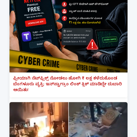
ಫ್ರೀಯಾಗಿ ನೆಟ್‌ಫ್ಲಿಕ್ಸ್ ನೋಡಲು ಹೋಗಿ ₹1 ಲಕ್ಷ ಕಳೆದುಕೊಂಡ
ಬೆಂಗಳೂರು ವ್ಯಕ್ತಿ; ಇನ್‌ಸ್ಟಾಗ್ರಾಂ ಲಿಂಕ್ ಕ್ಲಿಕ್ ಮಾಡಿದ್ದೇ ದುಬಾರಿ
ಆಯಿತು!