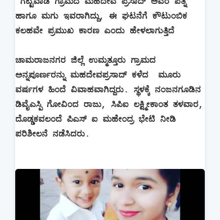
ಗಟ್ಟವಾಡಿ ಗ್ರಾಮದ ಮಹದೇವ ಪ್ರಸಾದ್ ಅವರ ಪತ್ನಿ
ಹಾಗೂ ಮಗು ಇವರಾಗಿದ್ದು, ಈ ಘಟನೆಗೆ ಕೌಟುಂಬಿಕ
ಕಲಹವೇ ಪ್ರಮುಖ ಕಾರಣ ಎಂದು ಹೇಳಲಾಗುತ್ತಿದೆ
ಚಾಮರಾಜನಗರ ಜಿಲ್ಲೆ ಉಮ್ಮತ್ತೂರು ಗ್ರಾಮದ
ಅನ್ನಪೂರ್ಣರನ್ನು ಮಹದೇವಪ್ರಸಾದ್ ಕಳೆದ ಮೂರು
ವರ್ಷಗಳ ಹಿಂದೆ ವಿವಾಹವಾಗಿದ್ದರು. ಸ್ಥಳಕ್ಕೆ ನಂಜನಗೂಡಿನ
ಡಿವೈಎಸ್ಪಿ ಗೋವಿಂದ ರಾಜು, ಸಿಪಿಐ ಲಕ್ಷ್ಮೀಕಾಂತ ತಳವಾರ,
ದೊಡ್ಡಕವಲಂದೆ ಪಿಎಸ್ ಐ ಮಹೇಂದ್ರ ಭೇಟಿ ನೀಡಿ
ಪರಿಶೀಲನೆ ನಡೆಸಿದರು.