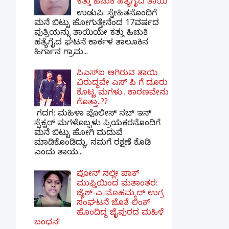
ಕತ್ತು ಹಿಚುಕಿ ಹತ್ಯೆಗೈದ ತಾಯಿ
ಉಡುಪಿ: ಸ್ನೇಹಿತನೊಂದಿಗೆ
ಮನೆ ಬಿಟ್ಟು ಹೋಗುತ್ತೇನೆಂದ 17ವರ್ಷದ
ಪುತ್ರಿಯನ್ನು ತಾಯಿಯೇ ಕತ್ತು ಹಿಚುಕಿ
ಹತ್ಯೆಗೈದ ಘಟನೆ ಕಾರ್ಕಳ ತಾಲೂಕಿನ
ಹಿರ್ಗಾನ ಗ್ರಾಮ...
ಪಿಎಸ್​ಐ ಆಗಿರುವ ತಾಯಿ
ವಿರುದ್ಧವೇ ಎಸ್ ಪಿ ಗೆ ದೂರು
ಕೊಟ್ಟ ಮಗಳು.. ಕಾರಣವೇನು
ಗೊತ್ತಾ..??
ಗದಗ​: ಮಹಿಳಾ ಪೊಲೀಸ್​ ಸಬ್ ​ಇನ್​
ಸ್ಪೆಕ್ಟರ್​ ಮಗಳೊಬ್ಬಳು ಪ್ರಿಯಕರನೊಂದಿಗೆ
ಮನೆ ಬಿಟ್ಟು ಹೋಗಿ ಮದುವೆ
ಮಾಡಿಕೊಂಡಿದ್ದು, ನಮಗೆ ರಕ್ಷಣೆ ಕೊಡಿ
ಎಂದು ತಾಯ...
ಫೋನ್ ನಲ್ಲೇ ಪಾಕ್
ಮುಫ್ತಿಯಿಂದ ಮತಾಂತರ:
ಜೈಶ್-ಎ-ಮೊಹಮ್ಮದ್ ಉಗ್ರ
ಸಂಘಟನೆ ಜೊತೆ ಲಿಂಕ್
ಹೊಂದಿದ್ದ ಜೈಪುರದ ಮಹಿಳೆ
ಬಂಧನ!