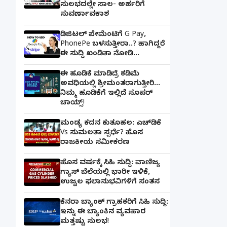
ಸುಲಭದಲ್ಲೇ ಸಾಲ- ಅರ್ಹರಿಗೆ
ಸುವರ್ಣಾವಕಾಶ
ಡಿಜಿಟಲ್ ಪೇಮೆಂಟಿಗೆ G Pay,
PhonePe ಬಳಸುತ್ತೀರಾ..? ಹಾಗಿದ್ದರೆ
ಈ ಸುದ್ದಿ ಖಂಡಿತಾ ನೋಡಿ...
ಈ ಹೂಡಿಕೆ ಮಾಡಿದ್ರೆ ಕಡಿಮೆ
ಅವಧಿಯಲ್ಲಿ ಶ್ರೀಮಂತರಾಗುತ್ತೀರಿ...
ನಿಮ್ಮ ಹೂಡಿಕೆಗೆ ಇಲ್ಲಿದೆ ಸೂಪರ್
ಚಾಯ್ಸ್‌!
ಮಂಡ್ಯ ಕದನ ಕುತೂಹಲ: ಎಚ್‌ಡಿಕೆ
Vs ಸುಮಲತಾ ಸ್ಪರ್ಧೆ? ಹೊಸ
ರಾಜಕೀಯ ಸಮೀಕರಣ
ಹೊಸ ವರ್ಷಕ್ಕೆ ಸಿಹಿ ಸುದ್ದಿ: ವಾಣಿಜ್ಯ
ಗ್ಯಾಸ್‌ ಬೆಲೆಯಲ್ಲಿ ಭಾರೀ ಇಳಿಕೆ,
ಉಜ್ವಲ ಫಲಾನುಭವಿಗಳಿಗೆ ಸಂತಸ
ಕೆನರಾ ಬ್ಯಾಂಕ್‌ ಗ್ರಾಹಕರಿಗೆ ಸಿಹಿ ಸುದ್ದಿ:
ಇನ್ನು ಈ ಬ್ಯಾಂಕಿನ ವ್ಯವಹಾರ
ಮತ್ತಷ್ಟು ಸುಲಭ!