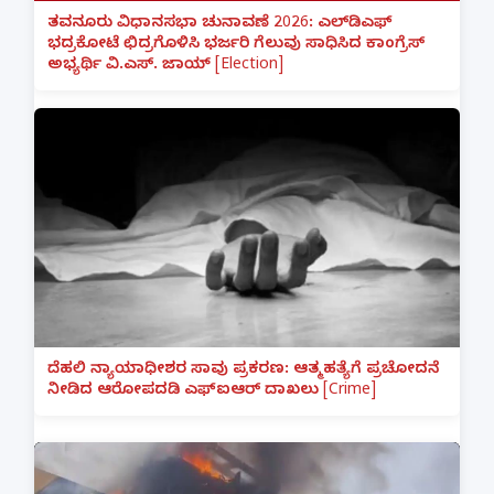
ತವನೂರು ವಿಧಾನಸಭಾ ಚುನಾವಣೆ 2026: ಎಲ್‌ಡಿಎಫ್
ಭದ್ರಕೋಟೆ ಛಿದ್ರಗೊಳಿಸಿ ಭರ್ಜರಿ ಗೆಲುವು ಸಾಧಿಸಿದ ಕಾಂಗ್ರೆಸ್
ಅಭ್ಯರ್ಥಿ ವಿ.ಎಸ್. ಜಾಯ್ [Election]
ದೆಹಲಿ ನ್ಯಾಯಾಧೀಶರ ಸಾವು ಪ್ರಕರಣ: ಆತ್ಮಹತ್ಯೆಗೆ ಪ್ರಚೋದನೆ
ನೀಡಿದ ಆರೋಪದಡಿ ಎಫ್‌ಐಆರ್ ದಾಖಲು [Crime]