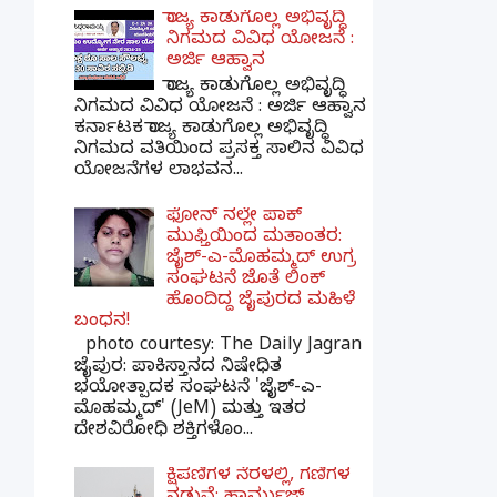
ರಾಜ್ಯ ಕಾಡುಗೊಲ್ಲ ಅಭಿವೃದ್ಧಿ
ನಿಗಮದ ವಿವಿಧ ಯೋಜನೆ :
ಅರ್ಜಿ ಆಹ್ವಾನ
ರಾಜ್ಯ ಕಾಡುಗೊಲ್ಲ ಅಭಿವೃದ್ಧಿ
ನಿಗಮದ ವಿವಿಧ ಯೋಜನೆ : ಅರ್ಜಿ ಆಹ್ವಾನ
ಕರ್ನಾಟಕ ರಾಜ್ಯ ಕಾಡುಗೊಲ್ಲ ಅಭಿವೃದ್ಧಿ
ನಿಗಮದ ವತಿಯಿಂದ ಪ್ರಸಕ್ತ ಸಾಲಿನ ವಿವಿಧ
ಯೋಜನೆಗಳ ಲಾಭವನ...
ಫೋನ್ ನಲ್ಲೇ ಪಾಕ್
ಮುಫ್ತಿಯಿಂದ ಮತಾಂತರ:
ಜೈಶ್-ಎ-ಮೊಹಮ್ಮದ್ ಉಗ್ರ
ಸಂಘಟನೆ ಜೊತೆ ಲಿಂಕ್
ಹೊಂದಿದ್ದ ಜೈಪುರದ ಮಹಿಳೆ
ಬಂಧನ!
photo courtesy: The Daily Jagran
ಜೈಪುರ: ಪಾಕಿಸ್ತಾನದ ನಿಷೇಧಿತ
ಭಯೋತ್ಪಾದಕ ಸಂಘಟನೆ 'ಜೈಶ್-ಎ-
ಮೊಹಮ್ಮದ್' (JeM) ಮತ್ತು ಇತರ
ದೇಶವಿರೋಧಿ ಶಕ್ತಿಗಳೊಂ...
ಕ್ಷಿಪಣಿಗಳ ನೆರಳಲ್ಲಿ, ಗಣಿಗಳ