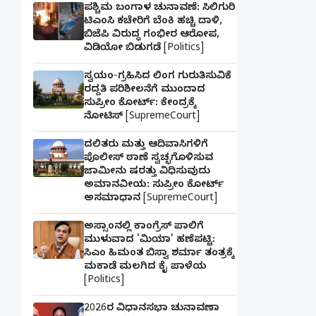
ಪಶ್ಚಿಮ ಬಂಗಾಳ ಚುನಾವಣೆ: ಸಿಲಿಗುರಿ
ಟಿಎಂಸಿ ಕಚೇರಿಗೆ ಬೆಂಕಿ ಹಚ್ಚಿ ದಾಳಿ,
ಬಿಜೆಪಿ ವಿರುದ್ಧ ಗಂಭೀರ ಆರೋಪ,
ವಿಡಿಯೋ ಬಿಡುಗಡೆ [Politics]
ಸ್ವಯಂ-ಗ್ರಹಿಸಿದ ಲಿಂಗ ಗುರುತಿಸುವಿಕೆ
ರದ್ದತಿ ಪರಿಶೀಲನೆಗೆ ಮುಂದಾದ
ಸುಪ್ರೀಂ ಕೋರ್ಟ್: ಕೇಂದ್ರಕ್ಕೆ
ನೋಟಿಸ್ [SupremeCourt]
ದಲಿತರು ಮತ್ತು ಆದಿವಾಸಿಗಳಿಗೆ
ಪೊಲೀಸ್ ಠಾಣೆ ಸ್ವಚ್ಛಗೊಳಿಸುವ
ಜಾಮೀನು ಷರತ್ತು ವಿಧಿಸುವುದು
ಅಮಾನವೀಯ: ಸುಪ್ರೀಂ ಕೋರ್ಟ್
ಅಸಮಾಧಾನ [SupremeCourt]
ಅಸ್ಸಾಂನಲ್ಲಿ ಕಾಂಗ್ರೆಸ್ ಪಾಲಿಗೆ
ಮುಳುವಾದ 'ಮಿಯಾ' ಹಣೆಪಟ್ಟಿ:
ಸಿಎಂ ಹಿಮಂತ ಬಿಸ್ವಾ ಶರ್ಮಾ ತಂತ್ರಕ್ಕೆ
ಮಕಾಡೆ ಮಲಗಿದ ಕೈ ಪಾಳೆಯ
[Politics]
2026ರ ವಿಧಾನಸಭಾ ಚುನಾವಣಾ