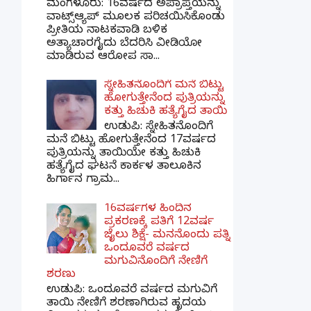
ಮಂಗಳೂರು: 16ವರ್ಷದ ಅಪ್ರಾಪ್ತೆಯನ್ನು
ವಾಟ್ಸ್ಆ್ಯಪ್ ಮೂಲಕ ಪರಿಚಯಿಸಿಕೊಂಡು
ಪ್ರೀತಿಯ ನಾಟಕವಾಡಿ ಬಳಿಕ
ಅತ್ಯಾಚಾರಗೈದು ಬೆದರಿಸಿ ವೀಡಿಯೋ
ಮಾಡಿರುವ ಆರೋಪ ಸಾ...
ಸ್ನೇಹಿತನೊಂದಿಗೆ ಮನೆ ಬಿಟ್ಟು
ಹೋಗುತ್ತೇನೆಂದ ಪುತ್ರಿಯನ್ನು
ಕತ್ತು ಹಿಚುಕಿ ಹತ್ಯೆಗೈದ ತಾಯಿ
ಉಡುಪಿ: ಸ್ನೇಹಿತನೊಂದಿಗೆ
ಮನೆ ಬಿಟ್ಟು ಹೋಗುತ್ತೇನೆಂದ 17ವರ್ಷದ
ಪುತ್ರಿಯನ್ನು ತಾಯಿಯೇ ಕತ್ತು ಹಿಚುಕಿ
ಹತ್ಯೆಗೈದ ಘಟನೆ ಕಾರ್ಕಳ ತಾಲೂಕಿನ
ಹಿರ್ಗಾನ ಗ್ರಾಮ...
16ವರ್ಷಗಳ ಹಿಂದಿನ
ಪ್ರಕರಣಕ್ಕೆ ಪತಿಗೆ 12ವರ್ಷ
ಜೈಲು ಶಿಕ್ಷೆ- ಮನನೊಂದು ಪತ್ನಿ
ಒಂದೂವರೆ ವರ್ಷದ
ಮಗುವಿನೊಂದಿಗೆ ನೇಣಿಗೆ
ಶರಣು
ಉಡುಪಿ: ಒಂದೂವರೆ ವರ್ಷದ ಮಗುವಿಗೆ
ತಾಯಿ ನೇಣಿಗೆ ಶರಣಾಗಿರುವ ಹೃದಯ