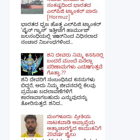
ನಡುವೆ: ಹಾರ್ಮುಜ್
ಸಂಕಷ್ಟದಿಂದ ಭಾರತದ
ಎಲ್‌ಪಿಜಿ ಟ್ಯಾಂಕರ್ ಪಾರು
[Hormuz]
ಭಾರತದ ಧ್ವಜ ಹೊತ್ತ ಎಲ್‌ಪಿಜಿ ಟ್ಯಾಂಕರ್
'ಪೈನ್ ಗ್ಯಾಸ್' ಇತ್ತೀಚೆಗೆ ಹಾರ್ಮುಜ್
ಜಲಸಂಧಿಯಲ್ಲಿ ಇರಾನ್‌ನಿಂದ ವಿಧಿಸಲಾದ
ಸಂಚಾರ ನಿರ್ಬಂಧಗಳಿಂದ...
ಶನಿ ದೇವರು ನಿಮ್ಮ ಕನಸಿನಲ್ಲಿ
ಬಂದರೆ ಮುಂದೆ ಏನೆಲ್ಲಾ
ಪರಿಣಾಮಗಳು ಎದುರಾಗುತ್ತವೆ
ಗೊತ್ತಾ..??
ಶನಿ ದೇವರಿಗೆ ಸಂಬಂಧಿಸಿದ ಕನಸುಗಳು
ಬಿದ್ದರೆ, ಅದು ನಿಮ್ಮ ಜೀವನದಲ್ಲಿ ಕೆಲವು
ಪ್ರಮುಖ ಬದಲಾವಣೆಗಳಿಗೆ
ಕಾರಣವಾಗಬಹುದು ಎನ್ನುವುದನ್ನು
ತೋರಿಸುತ್ತದೆ. ಶನಿದ...
ಮಂಗಳೂರು: ಪ್ರೀತಿಯ
ನಾಟಕವಾಡಿ ಅಪ್ರಾಪ್ತೆಯ
ಅತ್ಯಾಚಾರಗೈದ ಕಾಮುಕನಿಗೆ
20ವರ್ಷ ಜೈಲು