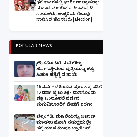
ಫಲಿತಾಂಶದಲ್ಲಿ ಭಾರೀ ಉಲ್ಟಾಪಲ್ಟಾ:
ಮಕಾಡೆ ಮಲಗಿದ ಘಟಾನುಘಟಿ
ನಾಯಕರು, ಅಚ್ಚರಿಯ ಗೆಲುವು
ಸಾಧಿಸಿದ ಹೊಸಬರು [Election]
POPULAR NEWS
ಸ್ನೇಹಿತನೊಂದಿಗೆ ಮನೆ ಬಿಟ್ಟು
ಹೋಗುತ್ತೇನೆಂದ ಪುತ್ರಿಯನ್ನು ಕತ್ತು
ಹಿಚುಕಿ ಹತ್ಯೆಗೈದ ತಾಯಿ
16ವರ್ಷಗಳ ಹಿಂದಿನ ಪ್ರಕರಣಕ್ಕೆ ಪತಿಗೆ
12ವರ್ಷ ಜೈಲು ಶಿಕ್ಷೆ- ಮನನೊಂದು
ಪತ್ನಿ ಒಂದೂವರೆ ವರ್ಷದ
ಮಗುವಿನೊಂದಿಗೆ ನೇಣಿಗೆ ಶರಣು
ಬೆಳ್ತಂಗಡಿ: ಮಹಿಳೆಯನ್ನು ಬಚಾವ್
ಮಾಡಲು ಹೋಗಿ ನಡುರಸ್ತೆಯಲ್ಲೇ
ಪಲ್ಟಿಯಾದ ಟೆಂಪೊ ಟ್ರಾವೆಲರ್