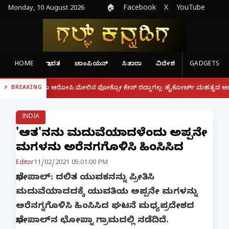
Monday, 10 August 2026
🏠
Facebook
X
YouTube
HOME
ಭಾರತ
ಚಾಂಪಿಯನ್
ಸಿತಾರಾ
ವಿದೇಶ
GADGETS
|
ದರೂ ಆರೋಪಿ ಮೇಲಿನ ಪೋಕ್ಸೋ ಕೇಸ್ ರದ್ದಾಗಲ್ಲ: ಹೈಕೋರ್ಟ್ ಮಹತ್ವದ ಆದೇಶ
ಫೋನ್
BREAKING
INDIA
'ಆತ'ನನ್ನು ಮದುವೆಯಾದಳೆಂದು ಅಪ್ಪನೇ
ಮಗಳನ್ನು ಅರೆನಗ್ನಗೊಳಿಸಿ ಹಿಂಸಿಸಿದ
Editor
11/02/2021 05:01:00 PM
ಭೋಪಾಲ್: ದಲಿತ ಯುವಕನನ್ನು ಪ್ರೀತಿಸಿ
ಮದುವೆಯಾದದಕ್ಕೆ ಯುವತಿಯ ಅಪ್ಪನೇ ಮಗಳನ್ನು
ಅರೆನಗ್ನಗೊಳಿಸಿ ಹಿಂಸಿಸಿದ ಘಟನೆ ಮಧ್ಯಪ್ರದೇಶದ
ಭೋಪಾಲ್‌ನ ಛೋಪ್ನಾ ಗ್ರಾಮದಲ್ಲಿ ನಡೆದಿದೆ.