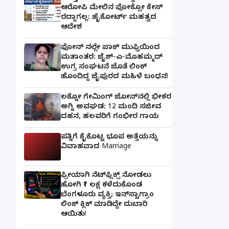
ಆರೋಪಿ ಮೇಲಿನ ಪೋಕ್ಸೋ ಕೇಸ್
ರದ್ದಾಗಲ್ಲ: ಹೈಕೋರ್ಟ್ ಮಹತ್ವದ
ಆದೇಶ
ಫೋನ್ ನಲ್ಲೇ ಪಾಕ್ ಮುಫ್ತಿಯಿಂದ
ಮತಾಂತರ: ಜೈಶ್-ಎ-ಮೊಹಮ್ಮದ್
ಉಗ್ರ ಸಂಘಟನೆ ಜೊತೆ ಲಿಂಕ್
ಹೊಂದಿದ್ದ ಜೈಪುರದ ಮಹಿಳೆ ಬಂಧನ!
ಲಕ್ನೋ ಗೇಮಿಂಗ್ ಜೋನ್‌ನಲ್ಲಿ ಭೀಕರ
ಅಗ್ನಿ ಅವಘಡ: 12 ಮಂದಿ ಸಜೀವ
ದಹನ, ಹಲವರಿಗೆ ಗಂಭೀರ ಗಾಯ
ಪತ್ನಿಗೆ ಕೈಕೊಟ್ಟ ಭೂಪ ಅತ್ತೆಯನ್ನು
ವಿವಾಹವಾದ Marriage
ಫ್ರೀಯಾಗಿ ನೆಟ್‌ಫ್ಲಿಕ್ಸ್ ನೋಡಲು
ಹೋಗಿ ₹1 ಲಕ್ಷ ಕಳೆದುಕೊಂಡ
ಬೆಂಗಳೂರು ವ್ಯಕ್ತಿ; ಇನ್‌ಸ್ಟಾಗ್ರಾಂ
ಲಿಂಕ್ ಕ್ಲಿಕ್ ಮಾಡಿದ್ದೇ ದುಬಾರಿ
ಆಯಿತು!