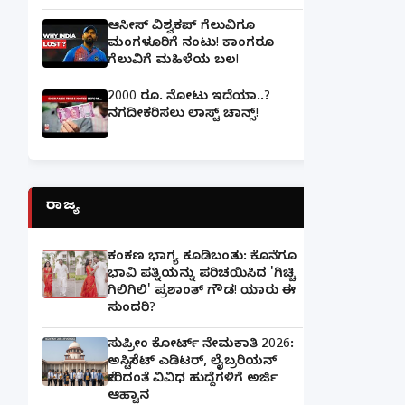
ಆಸೀಸ್ ವಿಶ್ವಕಪ್ ಗೆಲುವಿಗೂ
ಮಂಗಳೂರಿಗೆ ನಂಟು! ಕಾಂಗರೂ
ಗೆಲುವಿಗೆ ಮಹಿಳೆಯ ಬಲ!
2000 ರೂ. ನೋಟು ಇದೆಯಾ..?
ನಗದೀಕರಿಸಲು ಲಾಸ್ಟ್‌ ಚಾನ್ಸ್‌!
ರಾಜ್ಯ
ಕಂಕಣ ಭಾಗ್ಯ ಕೂಡಿಬಂತು: ಕೊನೆಗೂ
ಭಾವಿ ಪತ್ನಿಯನ್ನು ಪರಿಚಯಿಸಿದ 'ಗಿಚ್ಚಿ
ಗಿಲಿಗಿಲಿ' ಪ್ರಶಾಂತ್ ಗೌಡ! ಯಾರು ಈ
ಸುಂದರಿ?
ಸುಪ್ರೀಂ ಕೋರ್ಟ್ ನೇಮಕಾತಿ 2026:
ಅಸಿಸ್ಟೆಂಟ್ ಎಡಿಟರ್, ಲೈಬ್ರರಿಯನ್
ಸೇರಿದಂತೆ ವಿವಿಧ ಹುದ್ದೆಗಳಿಗೆ ಅರ್ಜಿ
ಆಹ್ವಾನ