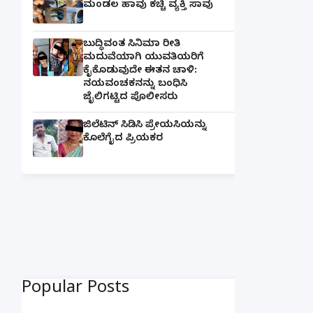
ಮಂಡಲ ಹಾವು ಕಚ್ಚಿ ವ್ಯಕ್ತಿ ಸಾವು
ಬುದ್ಧಿವಂತ ಸಿನಿಮಾ ರೀತಿ
ಮದುವೆಯಾಗಿ ಯುವತಿಯರಿಗೆ
ಕೈಕೊಡುವುದೇ ಈತನ ಚಾಳಿ:
ನಯವಂಚಕನನ್ನು ಬಂಧಿಸಿ
ಜೈಲಿಗಟ್ಟಿದ ಪೊಲೀಸರು
ಜಿಲೆಟಿನ್ ಸಿಡಿಸಿ ಪ್ರೇಯಸಿಯನ್ನು
ಕೊಲೆಗೈದ ಪ್ರಿಯಕರ
Popular Posts