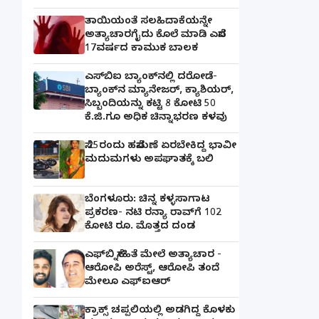
ತಾಯಿಯಂತೆ ಸಲಹಿದಾಕೆಯನ್ನೇ
ಅತ್ಯಾಚಾರಗೈದು ಕೊಲೆ ಮಾಡಿ ಎಸೆದ
17ವರ್ಷದ ಕಾಮುಕ ಬಾಲಕ
ಎಸ್‌ಬಿಐ ಬ್ಯಾಂಕ್‌ನಲ್ಲಿ‌ ದರೋಡೆ-
ಬ್ಯಾಂಕ್​ನ ಮ್ಯಾನೇಜರ್‌, ಕ್ಯಾಶಿಯರ್‌,
ಸಿಬ್ಬಂದಿಯನ್ನು ಕಟ್ಟಿ 8 ಕೋಟಿ 50
ಕೆ.ಜಿ.ಗೂ ಅಧಿಕ ಚಿನ್ನಾಭರಣ ಕಳವು
ಸೆ.25ರಂದು ಹಸೆಮಣೆ ಏರಬೇಕಿದ್ದ ಭಾವೀ
ಮದುಮಗಳು ಅಪಘಾತಕ್ಕೆ ಬಲಿ
ಬೆಂಗಳೂರು: ಚಿನ್ನ ಕಳ್ಳಸಾಗಾಟ
ಪ್ರಕರಣ- ನಟಿ ರನ್ಯಾ ರಾವ್‌ಗೆ 102
ಕೋಟಿ ರೂ. ಮೊತ್ತದ ದಂಡ
ಎಫ್‌ಬಿ ಸ್ನೇಹಿತೆ ಮೇಲೆ ಅತ್ಯಾಚಾರ -
ಆರೋಪಿ ಅರೆಸ್ಟ್, ಆರೋಪಿ ತಂದೆ
ಮೇಲೂ ಎಫ್ಐಆರ್
ಕ್ರಾಕ್ಸ್ ಚಪ್ಪಲಿಯಲ್ಲಿ ಅಡಗಿದ್ದ ಕೊಳಕು