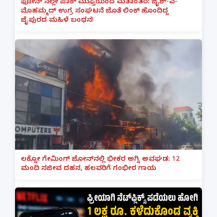
ಫೋನ್ ನಲ್ಲೇ ಪಾಕ್ ಮುಫ್ತಿಯಿಂದ ಮತಾಂತರ: ಜೈಶ್-ಎ-
ಮೊಹಮ್ಮದ್ ಉಗ್ರ ಸಂಘಟನೆ ಜೊತೆ ಲಿಂಕ್ ಹೊಂದಿದ್ದ
ಜೈಪುರದ ಮಹಿಳೆ ಬಂಧನ!
ಲಕ್ನೋ ಗೇಮಿಂಗ್ ಜೋನ್‌ನಲ್ಲಿ ಭೀಕರ ಅಗ್ನಿ ಅವಘಡ: 12
ಮಂದಿ ಸಜೀವ ದಹನ, ಹಲವರಿಗೆ ಗಂಭೀರ ಗಾಯ