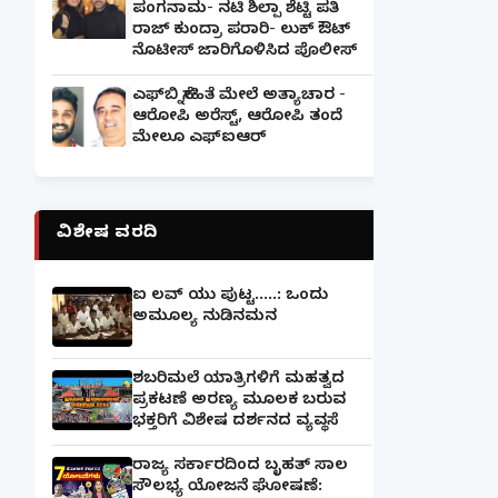
ಪಂಗನಾಮ- ನಟಿ ಶಿಲ್ಪಾ ಶೆಟ್ಟಿ ಪತಿ
ರಾಜ್ ಕುಂದ್ರಾ ಪರಾರಿ- ಲುಕ್ ಔಟ್
ನೊಟೀಸ್ ಜಾರಿಗೊಳಿಸಿದ ಪೊಲೀಸ್
ಎಫ್‌ಬಿ ಸ್ನೇಹಿತೆ ಮೇಲೆ ಅತ್ಯಾಚಾರ -
ಆರೋಪಿ ಅರೆಸ್ಟ್, ಆರೋಪಿ ತಂದೆ
ಮೇಲೂ ಎಫ್ಐಆರ್
ವಿಶೇಷ ವರದಿ
ಐ ಲವ್ ಯು ಪುಟ್ಟ.....: ಒಂದು
ಅಮೂಲ್ಯ ನುಡಿನಮನ
ಶಬರಿಮಲೆ ಯಾತ್ರಿಗಳಿಗೆ ಮಹತ್ವದ
ಪ್ರಕಟಣೆ ಅರಣ್ಯ ಮೂಲಕ ಬರುವ
ಭಕ್ತರಿಗೆ ವಿಶೇಷ ದರ್ಶನದ ವ್ಯವಸ್ಥೆ
ರಾಜ್ಯ ಸರ್ಕಾರದಿಂದ ಬೃಹತ್ ಸಾಲ
ಸೌಲಭ್ಯ ಯೋಜನೆ ಘೋಷಣೆ: