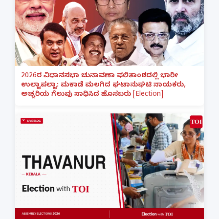
2026ರ ವಿಧಾನಸಭಾ ಚುನಾವಣಾ ಫಲಿತಾಂಶದಲ್ಲಿ ಭಾರೀ
ಉಲ್ಟಾಪಲ್ಟಾ: ಮಕಾಡೆ ಮಲಗಿದ ಘಟಾನುಘಟಿ ನಾಯಕರು,
ಅಚ್ಚರಿಯ ಗೆಲುವು ಸಾಧಿಸಿದ ಹೊಸಬರು [Election]