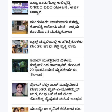
ರಾಜ್ಯ ಕಾಡುಗೊಲ್ಲ ಅಭಿವೃದ್ಧಿ
ನಿಗಮದ ವಿವಿಧ ಯೋಜನೆ : ಅರ್ಜಿ
ಆಹ್ವಾನ
ಮಂಗಳೂರು: ಜಾನುವಾರು ಕಳವು,
ಗೋಹತ್ಯೆ ಆರೋಪಿ ಮನೆ - ಅಕ್ರಮ
ಕಸಾಯಿಖಾನೆ ಮುಟ್ಟುಗೋಲು
ಕ್ರಾಕ್ಸ್ ಚಪ್ಪಲಿಯಲ್ಲಿ ಅಡಗಿದ್ದ ಕೊಳಕು
ಮಂಡಲ ಹಾವು ಕಚ್ಚಿ ವ್ಯಕ್ತಿ ಸಾವು
ಇರಾನ್ ಯುದ್ಧದಿಂದ ವಿಳಂಬ:
ಕುವೈತ್‌ನಿಂದ ತಾಯ್ನಾಡಿಗೆ ತಲುಪಿದ
20 ಭಾರತೀಯರ ಮೃತದೇಹಗಳು
[Kuwait]
ಫೋನ್ ನಲ್ಲೇ ಪಾಕ್ ಮುಫ್ತಿಯಿಂದ
ಮತಾಂತರ: ಜೈಶ್-ಎ-ಮೊಹಮ್ಮದ್
ಉಗ್ರ ಸಂಘಟನೆ ಜೊತೆ ಲಿಂಕ್
ಹೊಂದಿದ್ದ ಜೈಪುರದ ಮಹಿಳೆ ಬಂಧನ!
ಮುಂಬೈ: ಉದ್ಯಮಿಗೆ 60ಕೋಟಿ ರೂ.