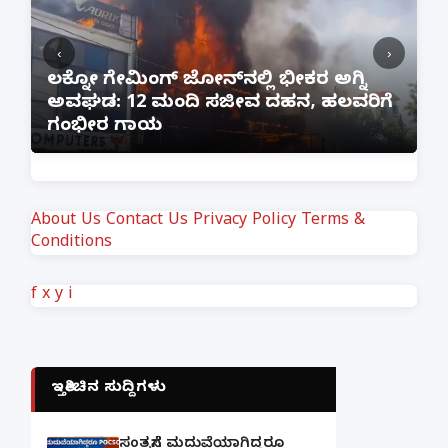
‹
›
ನಲ್ಲಿ ಭೀಕರ ಅಗ್ನಿ
ೀವ ದಹನ, ಹಲವರಿಗೆ
ಪತ್ನಿಗೆ ಕೈಕೊಟ್ಟ ಭೂಪ ಅತ್ತೆಯನ
Marriage
About Us
Contact Us
Privacy Policy
Terms &
Conditions
f
x
y
i
ಇತ್ತೀಚಿನ ಸುದ್ದಿಗಳು
ಸಂತ್ರಸ್ತೆಗೆ ಮದುವೆಯಾಗಿದ್ದರೂ