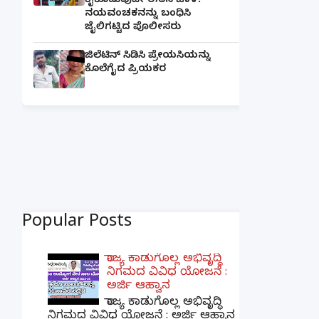
ಕೈಕೊಡುವುದೇ ಈತನ ಚಾಳಿ:
ನಯವಂಚಕನನ್ನು ಬಂಧಿಸಿ
ಜೈಲಿಗಟ್ಟಿದ ಪೊಲೀಸರು
ಜಿಲೆಟಿನ್ ಸಿಡಿಸಿ ಪ್ರೇಯಸಿಯನ್ನು
ಕೊಲೆಗೈದ ಪ್ರಿಯಕರ
Popular Posts
ರಾಜ್ಯ ಕಾಡುಗೊಲ್ಲ ಅಭಿವೃದ್ಧಿ
ನಿಗಮದ ವಿವಿಧ ಯೋಜನೆ :
ಅರ್ಜಿ ಆಹ್ವಾನ
ರಾಜ್ಯ ಕಾಡುಗೊಲ್ಲ ಅಭಿವೃದ್ಧಿ
ನಿಗಮದ ವಿವಿಧ ಯೋಜನೆ : ಅರ್ಜಿ ಆಹ್ವಾನ