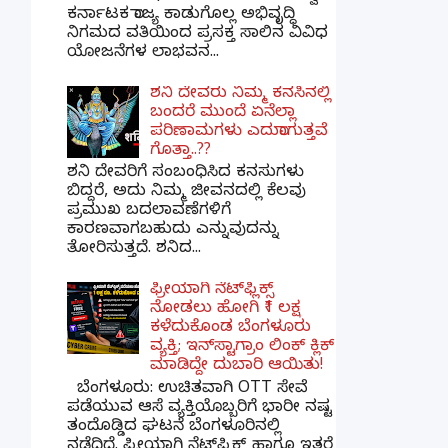
ಕರ್ನಾಟಕ ರಾಜ್ಯ ಕಾಡುಗೊಲ್ಲ ಅಭಿವೃದ್ಧಿ
ನಿಗಮದ ವತಿಯಿಂದ ಪ್ರಸಕ್ತ ಸಾಲಿನ ವಿವಿಧ
ಯೋಜನೆಗಳ ಲಾಭವನ...
ಶನಿ ದೇವರು ನಿಮ್ಮ ಕನಸಿನಲ್ಲಿ
ಬಂದರೆ ಮುಂದೆ ಏನೆಲ್ಲಾ
ಪರಿಣಾಮಗಳು ಎದುರಾಗುತ್ತವೆ
ಗೊತ್ತಾ..??
ಶನಿ ದೇವರಿಗೆ ಸಂಬಂಧಿಸಿದ ಕನಸುಗಳು
ಬಿದ್ದರೆ, ಅದು ನಿಮ್ಮ ಜೀವನದಲ್ಲಿ ಕೆಲವು
ಪ್ರಮುಖ ಬದಲಾವಣೆಗಳಿಗೆ
ಕಾರಣವಾಗಬಹುದು ಎನ್ನುವುದನ್ನು
ತೋರಿಸುತ್ತದೆ. ಶನಿದ...
ಫ್ರೀಯಾಗಿ ನೆಟ್‌ಫ್ಲಿಕ್ಸ್
ನೋಡಲು ಹೋಗಿ ₹1 ಲಕ್ಷ
ಕಳೆದುಕೊಂಡ ಬೆಂಗಳೂರು
ವ್ಯಕ್ತಿ; ಇನ್‌ಸ್ಟಾಗ್ರಾಂ ಲಿಂಕ್ ಕ್ಲಿಕ್
ಮಾಡಿದ್ದೇ ದುಬಾರಿ ಆಯಿತು!
ಬೆಂಗಳೂರು: ಉಚಿತವಾಗಿ OTT ಸೇವೆ
ಪಡೆಯುವ ಆಸೆ ವ್ಯಕ್ತಿಯೊಬ್ಬರಿಗೆ ಭಾರೀ ನಷ್ಟ
ತಂದೊಡ್ಡಿದ ಘಟನೆ ಬೆಂಗಳೂರಿನಲ್ಲಿ
ನಡೆದಿದೆ. ಫ್ರೀಯಾಗಿ ನೆಟ್‌ಫ್ಲಿಕ್ಸ್ ಹಾಗೂ ಇತರೆ