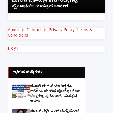
ಮೇಲಿನ ಪೋಕ್ಸೋ ಕೇಸ್ ರದ್ದಾಗಲ್ಲ:
ಜ
ಹೈಕೋರ್ಟ್ ಮಹತ್ವದ ಆದೇಶ
ಲ
About Us
Contact Us
Privacy Policy
Terms &
Conditions
f
x
y
i
ಇತ್ತೀಚಿನ ಸುದ್ದಿಗಳು
ಸಂತ್ರಸ್ತೆಗೆ ಮದುವೆಯಾಗಿದ್ದರೂ
ಆರೋಪಿ ಮೇಲಿನ ಪೋಕ್ಸೋ ಕೇಸ್
ರದ್ದಾಗಲ್ಲ: ಹೈಕೋರ್ಟ್ ಮಹತ್ವದ
ಆದೇಶ
ಫೋನ್ ನಲ್ಲೇ ಪಾಕ್ ಮುಫ್ತಿಯಿಂದ