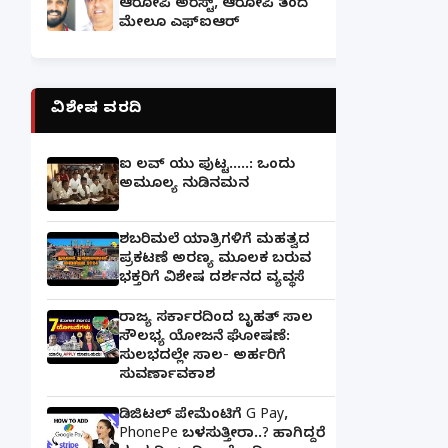
ಆರೋಪಿ ಅರೆಸ್ಟ್, ಆರೋಪಿ ತಂದೆ
ಮೇಲೂ ಎಫ್ಐಆರ್
ವಿಶೇಷ ವರದಿ
ಐ ಲವ್ ಯು ಪುಟ್ಟ.....: ಒಂದು
ಅಮೂಲ್ಯ ನುಡಿನಮನ
ಶಬರಿಮಲೆ ಯಾತ್ರಿಗಳಿಗೆ ಮಹತ್ವದ
ಪ್ರಕಟಣೆ ಅರಣ್ಯ ಮೂಲಕ ಬರುವ
ಭಕ್ತರಿಗೆ ವಿಶೇಷ ದರ್ಶನದ ವ್ಯವಸ್ಥೆ
ರಾಜ್ಯ ಸರ್ಕಾರದಿಂದ ಬೃಹತ್ ಸಾಲ
ಸೌಲಭ್ಯ ಯೋಜನೆ ಘೋಷಣೆ:
ಸುಲಭದಲ್ಲೇ ಸಾಲ- ಅರ್ಹರಿಗೆ
ಸುವರ್ಣಾವಕಾಶ
ಡಿಜಿಟಲ್ ಪೇಮೆಂಟಿಗೆ G Pay,
PhonePe ಬಳಸುತ್ತೀರಾ..? ಹಾಗಿದ್ದರೆ