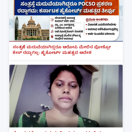
ಸಂತ್ರಸ್ತೆಗೆ ಮದುವೆಯಾಗಿದ್ದರೂ ಆರೋಪಿ ಮೇಲಿನ ಪೋಕ್ಸೋ
ಕೇಸ್ ರದ್ದಾಗಲ್ಲ: ಹೈಕೋರ್ಟ್ ಮಹತ್ವದ ಆದೇಶ