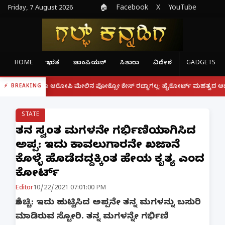
Friday, 7 August 2026
🏠
Facebook
X
YouTube
HOME
ಭಾರತ
ಚಾಂಪಿಯನ್
ಸಿತಾರಾ
ವಿದೇಶ
GADGETS
|
ದರೂ ಆರೋಪಿ ಮೇಲಿನ ಪೋಕ್ಸೋ ಕೇಸ್ ರದ್ದಾಗಲ್ಲ: ಹೈಕೋರ್ಟ್ ಮಹತ್ವದ ಆದೇಶ
ಫೋನ್ 
BREAKING
STATE
ತನ್ನ ಸ್ವಂತ ಮಗಳನ್ನೇ ಗರ್ಭಿಣಿಯಾಗಿಸಿದ
ಅಪ್ಪ: ಇದು ಕಾವಲುಗಾರನೇ ಖಜಾನೆ
ಕೊಳ್ಳೆ ಹೊಡೆದದ್ದಕ್ಕಿಂತ ಹೇಯ ಕೃತ್ಯ ಎಂದ
ಕೋರ್ಟ್
Editor
10/22/2021 07:01:00 PM
ಕೊಚ್ಚಿ: ಇದು ಹುಟ್ಟಿಸಿದ ಅಪ್ಪನೇ ತನ್ನ ಮಗಳನ್ನು ಬಸುರಿ
ಮಾಡಿರುವ ಸ್ಟೋರಿ. ತನ್ನ ಮಗಳನ್ನೇ ಗರ್ಭಿಣಿ