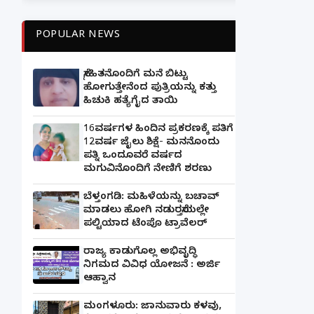
POPULAR NEWS
ಸ್ನೇಹಿತನೊಂದಿಗೆ ಮನೆ ಬಿಟ್ಟು
ಹೋಗುತ್ತೇನೆಂದ ಪುತ್ರಿಯನ್ನು ಕತ್ತು
ಹಿಚುಕಿ ಹತ್ಯೆಗೈದ ತಾಯಿ
16ವರ್ಷಗಳ ಹಿಂದಿನ ಪ್ರಕರಣಕ್ಕೆ ಪತಿಗೆ
12ವರ್ಷ ಜೈಲು ಶಿಕ್ಷೆ- ಮನನೊಂದು
ಪತ್ನಿ ಒಂದೂವರೆ ವರ್ಷದ
ಮಗುವಿನೊಂದಿಗೆ ನೇಣಿಗೆ ಶರಣು
ಬೆಳ್ತಂಗಡಿ: ಮಹಿಳೆಯನ್ನು ಬಚಾವ್
ಮಾಡಲು ಹೋಗಿ ನಡುರಸ್ತೆಯಲ್ಲೇ
ಪಲ್ಟಿಯಾದ ಟೆಂಪೊ ಟ್ರಾವೆಲರ್
ರಾಜ್ಯ ಕಾಡುಗೊಲ್ಲ ಅಭಿವೃದ್ಧಿ
ನಿಗಮದ ವಿವಿಧ ಯೋಜನೆ : ಅರ್ಜಿ
ಆಹ್ವಾನ
ಮಂಗಳೂರು: ಜಾನುವಾರು ಕಳವು,