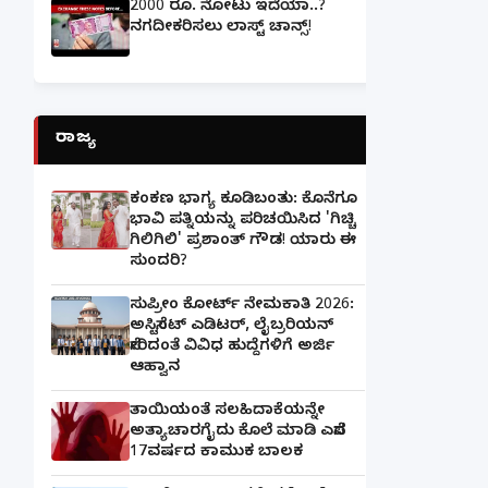
2000 ರೂ. ನೋಟು ಇದೆಯಾ..?
ನಗದೀಕರಿಸಲು ಲಾಸ್ಟ್‌ ಚಾನ್ಸ್‌!
ರಾಜ್ಯ
ಕಂಕಣ ಭಾಗ್ಯ ಕೂಡಿಬಂತು: ಕೊನೆಗೂ
ಭಾವಿ ಪತ್ನಿಯನ್ನು ಪರಿಚಯಿಸಿದ 'ಗಿಚ್ಚಿ
ಗಿಲಿಗಿಲಿ' ಪ್ರಶಾಂತ್ ಗೌಡ! ಯಾರು ಈ
ಸುಂದರಿ?
ಸುಪ್ರೀಂ ಕೋರ್ಟ್ ನೇಮಕಾತಿ 2026:
ಅಸಿಸ್ಟೆಂಟ್ ಎಡಿಟರ್, ಲೈಬ್ರರಿಯನ್
ಸೇರಿದಂತೆ ವಿವಿಧ ಹುದ್ದೆಗಳಿಗೆ ಅರ್ಜಿ
ಆಹ್ವಾನ
ತಾಯಿಯಂತೆ ಸಲಹಿದಾಕೆಯನ್ನೇ
ಅತ್ಯಾಚಾರಗೈದು ಕೊಲೆ ಮಾಡಿ ಎಸೆದ
17ವರ್ಷದ ಕಾಮುಕ ಬಾಲಕ