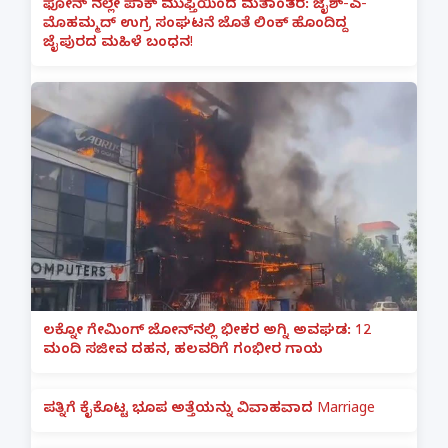
ಫೋನ್ ನಲ್ಲೇ ಪಾಕ್ ಮುಫ್ತಿಯಿಂದ ಮತಾಂತರ: ಜೈಶ್-ಎ-
ಮೊಹಮ್ಮದ್ ಉಗ್ರ ಸಂಘಟನೆ ಜೊತೆ ಲಿಂಕ್ ಹೊಂದಿದ್ದ
ಜೈಪುರದ ಮಹಿಳೆ ಬಂಧನ!
ಲಕ್ನೋ ಗೇಮಿಂಗ್ ಜೋನ್‌ನಲ್ಲಿ ಭೀಕರ ಅಗ್ನಿ ಅವಘಡ: 12
ಮಂದಿ ಸಜೀವ ದಹನ, ಹಲವರಿಗೆ ಗಂಭೀರ ಗಾಯ
ಪತ್ನಿಗೆ ಕೈಕೊಟ್ಟ ಭೂಪ ಅತ್ತೆಯನ್ನು ವಿವಾಹವಾದ Marriage