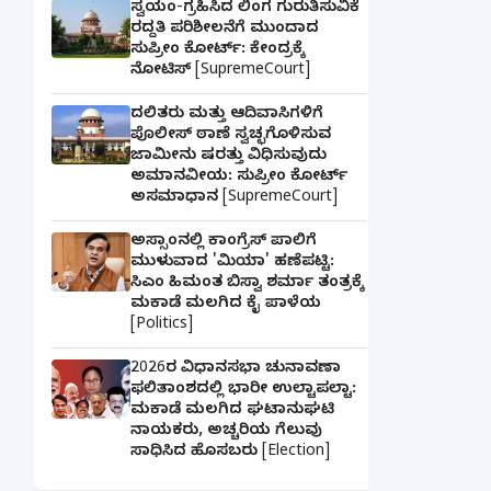
ಸ್ವಯಂ-ಗ್ರಹಿಸಿದ ಲಿಂಗ ಗುರುತಿಸುವಿಕೆ
ರದ್ದತಿ ಪರಿಶೀಲನೆಗೆ ಮುಂದಾದ
ಸುಪ್ರೀಂ ಕೋರ್ಟ್: ಕೇಂದ್ರಕ್ಕೆ
ನೋಟಿಸ್ [SupremeCourt]
ದಲಿತರು ಮತ್ತು ಆದಿವಾಸಿಗಳಿಗೆ
ಪೊಲೀಸ್ ಠಾಣೆ ಸ್ವಚ್ಛಗೊಳಿಸುವ
ಜಾಮೀನು ಷರತ್ತು ವಿಧಿಸುವುದು
ಅಮಾನವೀಯ: ಸುಪ್ರೀಂ ಕೋರ್ಟ್
ಅಸಮಾಧಾನ [SupremeCourt]
ಅಸ್ಸಾಂನಲ್ಲಿ ಕಾಂಗ್ರೆಸ್ ಪಾಲಿಗೆ
ಮುಳುವಾದ 'ಮಿಯಾ' ಹಣೆಪಟ್ಟಿ:
ಸಿಎಂ ಹಿಮಂತ ಬಿಸ್ವಾ ಶರ್ಮಾ ತಂತ್ರಕ್ಕೆ
ಮಕಾಡೆ ಮಲಗಿದ ಕೈ ಪಾಳೆಯ
[Politics]
2026ರ ವಿಧಾನಸಭಾ ಚುನಾವಣಾ
ಫಲಿತಾಂಶದಲ್ಲಿ ಭಾರೀ ಉಲ್ಟಾಪಲ್ಟಾ:
ಮಕಾಡೆ ಮಲಗಿದ ಘಟಾನುಘಟಿ
ನಾಯಕರು, ಅಚ್ಚರಿಯ ಗೆಲುವು
ಸಾಧಿಸಿದ ಹೊಸಬರು [Election]