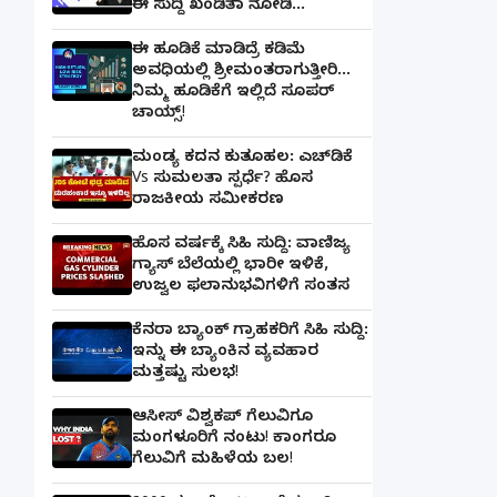
ಈ ಸುದ್ದಿ ಖಂಡಿತಾ ನೋಡಿ...
ಈ ಹೂಡಿಕೆ ಮಾಡಿದ್ರೆ ಕಡಿಮೆ
ಅವಧಿಯಲ್ಲಿ ಶ್ರೀಮಂತರಾಗುತ್ತೀರಿ...
ನಿಮ್ಮ ಹೂಡಿಕೆಗೆ ಇಲ್ಲಿದೆ ಸೂಪರ್
ಚಾಯ್ಸ್‌!
ಮಂಡ್ಯ ಕದನ ಕುತೂಹಲ: ಎಚ್‌ಡಿಕೆ
Vs ಸುಮಲತಾ ಸ್ಪರ್ಧೆ? ಹೊಸ
ರಾಜಕೀಯ ಸಮೀಕರಣ
ಹೊಸ ವರ್ಷಕ್ಕೆ ಸಿಹಿ ಸುದ್ದಿ: ವಾಣಿಜ್ಯ
ಗ್ಯಾಸ್‌ ಬೆಲೆಯಲ್ಲಿ ಭಾರೀ ಇಳಿಕೆ,
ಉಜ್ವಲ ಫಲಾನುಭವಿಗಳಿಗೆ ಸಂತಸ
ಕೆನರಾ ಬ್ಯಾಂಕ್‌ ಗ್ರಾಹಕರಿಗೆ ಸಿಹಿ ಸುದ್ದಿ:
ಇನ್ನು ಈ ಬ್ಯಾಂಕಿನ ವ್ಯವಹಾರ
ಮತ್ತಷ್ಟು ಸುಲಭ!
ಆಸೀಸ್ ವಿಶ್ವಕಪ್ ಗೆಲುವಿಗೂ
ಮಂಗಳೂರಿಗೆ ನಂಟು! ಕಾಂಗರೂ
ಗೆಲುವಿಗೆ ಮಹಿಳೆಯ ಬಲ!