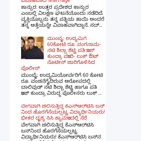
ವಿವಾಹವಾದ Marriage
ಕಾನ್ಪುರ: ಉತ್ತರ ಪ್ರದೇಶದ ಕಾನ್ಪುರ
ಎಂಬಲ್ಲಿ ವಿಲಕ್ಷಣ ಘಟನೆಯೊಂದು ನಡೆದಿದೆ.
ವ್ಯಕ್ತಿಯೊಬ್ಬನು ತನ್ನ ಪತ್ನಿಯ ತಾಯಿ ಅಂದರೆ
ತನ್ನ ಅತ್ತೆಯನ್ನೇ ವಿವಾಹವಾಗಿದ್ದಾನೆ. ಸದ್...
ಮುಂಬೈ: ಉದ್ಯಮಿಗೆ
60ಕೋಟಿ ರೂ. ಪಂಗನಾಮ-
ನಟಿ ಶಿಲ್ಪಾ ಶೆಟ್ಟಿ ಪತಿ ರಾಜ್
ಕುಂದ್ರಾ ಪರಾರಿ- ಲುಕ್ ಔಟ್
ನೊಟೀಸ್ ಜಾರಿಗೊಳಿಸಿದ
ಪೊಲೀಸ್
ಮುಂಬೈ: ಉದ್ಯಮಿಯೋರ್ವರಿಗೆ 60 ಕೋಟಿ
ರೂ. ವಂಚನೆಗೈದಿರುವ ಆರೋಪದಲ್ಲಿ
ಬಾಲಿವುಡ್ ನಟಿ ಶಿಲ್ಪಾ ಶೆಟ್ಟಿ ಹಾಗೂ ಪತಿ
ರಾಜ್ ಕುಂದ್ರಾ ವಿರುದ್ಧ ಪೊಲೀಸರು ಲುಕ್ ...
ವೇಗವಾಗಿ ಚಲಿಸುತ್ತಿದ್ದ ಕೆಎಸ್​ಆರ್​ಟಿಸಿ ಬಸ್​
ನಿಂದ ಹೊರಗೆಸೆಯಲ್ಪಟ್ಟ ವಿದ್ಯಾರ್ಥಿನಿಯರು!
ಭೀಕರ ದೃಶ್ಯ ಸಿಸಿ ಕ್ಯಾಮರಾದಲ್ಲಿ ಸೆರೆ
ವೇಗವಾಗಿ ಚಲಿಸುತ್ತಿದ್ದ ಕೆಎಸ್‌ಆರ್‌ಟಿಸಿ
ಬಸ್‌ನಿಂದ ಹೊರಗೆಸೆಯಲ್ಪಟ್ಟ
ವಿದ್ಯಾರ್ಥಿನಿಯರು! ಕೆಎಸ್‌ಆರ್‌ಟಿಸಿ ಬಸ್‌ನ