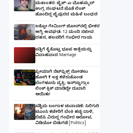
ಮತಾಂತರ: ಜೈಶ್-ಎ-ಮೊಹಮ್ಮದ್
ಉಗ್ರ ಸಂಘಟನೆ ಜೊತೆ ಲಿಂಕ್
ಹೊಂದಿದ್ದ ಜೈಪುರದ ಮಹಿಳೆ ಬಂಧನ!
ಲಕ್ನೋ ಗೇಮಿಂಗ್ ಜೋನ್‌ನಲ್ಲಿ ಭೀಕರ
ಅಗ್ನಿ ಅವಘಡ: 12 ಮಂದಿ ಸಜೀವ
ದಹನ, ಹಲವರಿಗೆ ಗಂಭೀರ ಗಾಯ
ಪತ್ನಿಗೆ ಕೈಕೊಟ್ಟ ಭೂಪ ಅತ್ತೆಯನ್ನು
ವಿವಾಹವಾದ Marriage
ಫ್ರೀಯಾಗಿ ನೆಟ್‌ಫ್ಲಿಕ್ಸ್ ನೋಡಲು
ಹೋಗಿ ₹1 ಲಕ್ಷ ಕಳೆದುಕೊಂಡ
ಬೆಂಗಳೂರು ವ್ಯಕ್ತಿ; ಇನ್‌ಸ್ಟಾಗ್ರಾಂ
ಲಿಂಕ್ ಕ್ಲಿಕ್ ಮಾಡಿದ್ದೇ ದುಬಾರಿ
ಆಯಿತು!
ಪಶ್ಚಿಮ ಬಂಗಾಳ ಚುನಾವಣೆ: ಸಿಲಿಗುರಿ
ಟಿಎಂಸಿ ಕಚೇರಿಗೆ ಬೆಂಕಿ ಹಚ್ಚಿ ದಾಳಿ,
ಬಿಜೆಪಿ ವಿರುದ್ಧ ಗಂಭೀರ ಆರೋಪ,
ವಿಡಿಯೋ ಬಿಡುಗಡೆ [Politics]