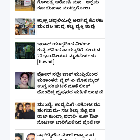
ಗೋಹತ್ಯೆ ಆರೋಪಿ ಮನೆ - ಅಕ್ರಮ
ಕಸಾಯಿಖಾನೆ ಮುಟ್ಟುಗೋಲು
ಕ್ರಾಕ್ಸ್ ಚಪ್ಪಲಿಯಲ್ಲಿ ಅಡಗಿದ್ದ ಕೊಳಕು
ಮಂಡಲ ಹಾವು ಕಚ್ಚಿ ವ್ಯಕ್ತಿ ಸಾವು
ಇರಾನ್ ಯುದ್ಧದಿಂದ ವಿಳಂಬ:
ಕುವೈತ್‌ನಿಂದ ತಾಯ್ನಾಡಿಗೆ ತಲುಪಿದ
20 ಭಾರತೀಯರ ಮೃತದೇಹಗಳು
[Kuwait]
ಫೋನ್ ನಲ್ಲೇ ಪಾಕ್ ಮುಫ್ತಿಯಿಂದ
ಮತಾಂತರ: ಜೈಶ್-ಎ-ಮೊಹಮ್ಮದ್
ಉಗ್ರ ಸಂಘಟನೆ ಜೊತೆ ಲಿಂಕ್
ಹೊಂದಿದ್ದ ಜೈಪುರದ ಮಹಿಳೆ ಬಂಧನ!
ಮುಂಬೈ: ಉದ್ಯಮಿಗೆ 60ಕೋಟಿ ರೂ.
ಪಂಗನಾಮ- ನಟಿ ಶಿಲ್ಪಾ ಶೆಟ್ಟಿ ಪತಿ
ರಾಜ್ ಕುಂದ್ರಾ ಪರಾರಿ- ಲುಕ್ ಔಟ್
ನೊಟೀಸ್ ಜಾರಿಗೊಳಿಸಿದ ಪೊಲೀಸ್
ಎಫ್‌ಬಿ ಸ್ನೇಹಿತೆ ಮೇಲೆ ಅತ್ಯಾಚಾರ -