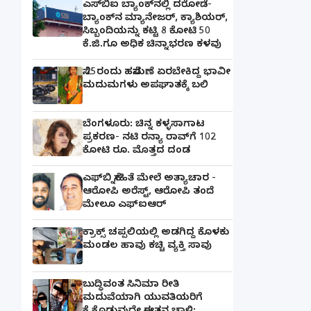
ಎಸ್‌ಬಿಐ ಬ್ಯಾಂಕ್‌ನಲ್ಲಿ‌ ದರೋಡೆ-
ಬ್ಯಾಂಕ್​ನ ಮ್ಯಾನೇಜರ್‌, ಕ್ಯಾಶಿಯರ್‌,
ಸಿಬ್ಬಂದಿಯನ್ನು ಕಟ್ಟಿ 8 ಕೋಟಿ 50
ಕೆ.ಜಿ.ಗೂ ಅಧಿಕ ಚಿನ್ನಾಭರಣ ಕಳವು
ಸೆ.25ರಂದು ಹಸೆಮಣೆ ಏರಬೇಕಿದ್ದ ಭಾವೀ
ಮದುಮಗಳು ಅಪಘಾತಕ್ಕೆ ಬಲಿ
ಬೆಂಗಳೂರು: ಚಿನ್ನ ಕಳ್ಳಸಾಗಾಟ
ಪ್ರಕರಣ- ನಟಿ ರನ್ಯಾ ರಾವ್‌ಗೆ 102
ಕೋಟಿ ರೂ. ಮೊತ್ತದ ದಂಡ
ಎಫ್‌ಬಿ ಸ್ನೇಹಿತೆ ಮೇಲೆ ಅತ್ಯಾಚಾರ -
ಆರೋಪಿ ಅರೆಸ್ಟ್, ಆರೋಪಿ ತಂದೆ
ಮೇಲೂ ಎಫ್ಐಆರ್
ಕ್ರಾಕ್ಸ್ ಚಪ್ಪಲಿಯಲ್ಲಿ ಅಡಗಿದ್ದ ಕೊಳಕು
ಮಂಡಲ ಹಾವು ಕಚ್ಚಿ ವ್ಯಕ್ತಿ ಸಾವು
ಬುದ್ಧಿವಂತ ಸಿನಿಮಾ ರೀತಿ
ಮದುವೆಯಾಗಿ ಯುವತಿಯರಿಗೆ