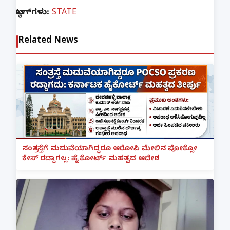
ಟ್ಯಾಗ್‌ಗಳು:
STATE
Related News
ಸಂತ್ರಸ್ತೆಗೆ ಮದುವೆಯಾಗಿದ್ದರೂ ಆರೋಪಿ ಮೇಲಿನ ಪೋಕ್ಸೋ
ಕೇಸ್ ರದ್ದಾಗಲ್ಲ: ಹೈಕೋರ್ಟ್ ಮಹತ್ವದ ಆದೇಶ