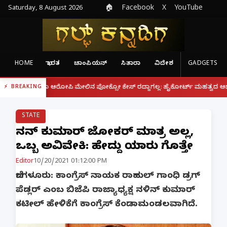
Saturday, 8 August 2026
🏠
Facebook
X
YouTube
HOME
ಭಾರತ
ಚಾಂಪಿಯನ್
ಸಿತಾರಾ
ವಿದೇಶ
GADGETS
|
್ದರೂ ಆರೋಪಿ ಮೇಲಿನ ಪೋಕ್ಸೋ ಕೇಸ್ ರದ್ದಾಗಲ್ಲ: ಹೈಕೋರ್ಟ್ ಮಹತ್ವದ ಆದೇಶ
ಫೋನ್
BREAKING
STATE
ನಳಿನ್ ಕುಮಾರ್ ಜೋಕರ್ ಮಾತ್ರ ಅಲ್ಲ,
ಒಬ್ಬ ಅವಿವೇಕಿ: ಹೇಳಿದ್ದು ಯಾರು ಗೊತ್ತೇ
Editor
10/20/2021 01:12:00 PM
ಬೆಂಗಳೂರು: ಕಾಂಗ್ರೆಸ್ ನಾಯಕ ರಾಹುಲ್ ಗಾಂಧಿ ಡ್ರಗ್
ಪೆಡ್ಲರ್ ಎಂಬ ಬಿಜೆಪಿ ರಾಜ್ಯಾಧ್ಯಕ್ಷ ನಳಿನ್ ಕುಮಾರ್
ಕಟೀಲ್ ಹೇಳಿಕೆಗೆ ಕಾಂಗ್ರೆಸ್ ಕೆಂಡಾಮಂಡಲವಾಗಿದೆ.