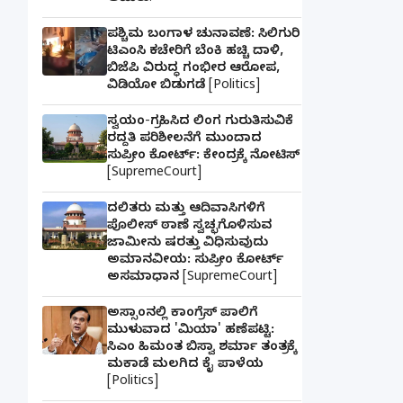
ಪಶ್ಚಿಮ ಬಂಗಾಳ ಚುನಾವಣೆ: ಸಿಲಿಗುರಿ
ಟಿಎಂಸಿ ಕಚೇರಿಗೆ ಬೆಂಕಿ ಹಚ್ಚಿ ದಾಳಿ,
ಬಿಜೆಪಿ ವಿರುದ್ಧ ಗಂಭೀರ ಆರೋಪ,
ವಿಡಿಯೋ ಬಿಡುಗಡೆ [Politics]
ಸ್ವಯಂ-ಗ್ರಹಿಸಿದ ಲಿಂಗ ಗುರುತಿಸುವಿಕೆ
ರದ್ದತಿ ಪರಿಶೀಲನೆಗೆ ಮುಂದಾದ
ಸುಪ್ರೀಂ ಕೋರ್ಟ್: ಕೇಂದ್ರಕ್ಕೆ ನೋಟಿಸ್
[SupremeCourt]
ದಲಿತರು ಮತ್ತು ಆದಿವಾಸಿಗಳಿಗೆ
ಪೊಲೀಸ್ ಠಾಣೆ ಸ್ವಚ್ಛಗೊಳಿಸುವ
ಜಾಮೀನು ಷರತ್ತು ವಿಧಿಸುವುದು
ಅಮಾನವೀಯ: ಸುಪ್ರೀಂ ಕೋರ್ಟ್
ಅಸಮಾಧಾನ [SupremeCourt]
ಅಸ್ಸಾಂನಲ್ಲಿ ಕಾಂಗ್ರೆಸ್ ಪಾಲಿಗೆ
ಮುಳುವಾದ 'ಮಿಯಾ' ಹಣೆಪಟ್ಟಿ:
ಸಿಎಂ ಹಿಮಂತ ಬಿಸ್ವಾ ಶರ್ಮಾ ತಂತ್ರಕ್ಕೆ
ಮಕಾಡೆ ಮಲಗಿದ ಕೈ ಪಾಳೆಯ
[Politics]