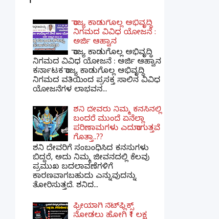
ರಾಜ್ಯ ಕಾಡುಗೊಲ್ಲ ಅಭಿವೃದ್ಧಿ
ನಿಗಮದ ವಿವಿಧ ಯೋಜನೆ :
ಅರ್ಜಿ ಆಹ್ವಾನ
ರಾಜ್ಯ ಕಾಡುಗೊಲ್ಲ ಅಭಿವೃದ್ಧಿ
ನಿಗಮದ ವಿವಿಧ ಯೋಜನೆ : ಅರ್ಜಿ ಆಹ್ವಾನ
ಕರ್ನಾಟಕ ರಾಜ್ಯ ಕಾಡುಗೊಲ್ಲ ಅಭಿವೃದ್ಧಿ
ನಿಗಮದ ವತಿಯಿಂದ ಪ್ರಸಕ್ತ ಸಾಲಿನ ವಿವಿಧ
ಯೋಜನೆಗಳ ಲಾಭವನ...
ಶನಿ ದೇವರು ನಿಮ್ಮ ಕನಸಿನಲ್ಲಿ
ಬಂದರೆ ಮುಂದೆ ಏನೆಲ್ಲಾ
ಪರಿಣಾಮಗಳು ಎದುರಾಗುತ್ತವೆ
ಗೊತ್ತಾ..??
ಶನಿ ದೇವರಿಗೆ ಸಂಬಂಧಿಸಿದ ಕನಸುಗಳು
ಬಿದ್ದರೆ, ಅದು ನಿಮ್ಮ ಜೀವನದಲ್ಲಿ ಕೆಲವು
ಪ್ರಮುಖ ಬದಲಾವಣೆಗಳಿಗೆ
ಕಾರಣವಾಗಬಹುದು ಎನ್ನುವುದನ್ನು
ತೋರಿಸುತ್ತದೆ. ಶನಿದ...
ಫ್ರೀಯಾಗಿ ನೆಟ್‌ಫ್ಲಿಕ್ಸ್
ನೋಡಲು ಹೋಗಿ ₹1 ಲಕ್ಷ