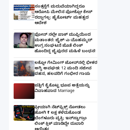
ಸಂತ್ರಸ್ತೆಗೆ ಮದುವೆಯಾಗಿದ್ದರೂ
ಆರೋಪಿ ಮೇಲಿನ ಪೋಕ್ಸೋ ಕೇಸ್
ರದ್ದಾಗಲ್ಲ: ಹೈಕೋರ್ಟ್ ಮಹತ್ವದ
ಆದೇಶ
ಫೋನ್ ನಲ್ಲೇ ಪಾಕ್ ಮುಫ್ತಿಯಿಂದ
ಮತಾಂತರ: ಜೈಶ್-ಎ-ಮೊಹಮ್ಮದ್
ಉಗ್ರ ಸಂಘಟನೆ ಜೊತೆ ಲಿಂಕ್
ಹೊಂದಿದ್ದ ಜೈಪುರದ ಮಹಿಳೆ ಬಂಧನ!
ಲಕ್ನೋ ಗೇಮಿಂಗ್ ಜೋನ್‌ನಲ್ಲಿ ಭೀಕರ
ಅಗ್ನಿ ಅವಘಡ: 12 ಮಂದಿ ಸಜೀವ
ದಹನ, ಹಲವರಿಗೆ ಗಂಭೀರ ಗಾಯ
ಪತ್ನಿಗೆ ಕೈಕೊಟ್ಟ ಭೂಪ ಅತ್ತೆಯನ್ನು
ವಿವಾಹವಾದ Marriage
ಫ್ರೀಯಾಗಿ ನೆಟ್‌ಫ್ಲಿಕ್ಸ್ ನೋಡಲು
ಹೋಗಿ ₹1 ಲಕ್ಷ ಕಳೆದುಕೊಂಡ
ಬೆಂಗಳೂರು ವ್ಯಕ್ತಿ; ಇನ್‌ಸ್ಟಾಗ್ರಾಂ
ಲಿಂಕ್ ಕ್ಲಿಕ್ ಮಾಡಿದ್ದೇ ದುಬಾರಿ
ಆಯಿತು!