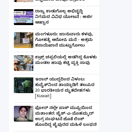
ಪಲ್ಟಿಯಾದ ಟೆಂಪೊ ಟ್ರಾವೆಲರ್
ರಾಜ್ಯ ಕಾಡುಗೊಲ್ಲ ಅಭಿವೃದ್ಧಿ
ನಿಗಮದ ವಿವಿಧ ಯೋಜನೆ : ಅರ್ಜಿ
ಆಹ್ವಾನ
ಮಂಗಳೂರು: ಜಾನುವಾರು ಕಳವು,
ಗೋಹತ್ಯೆ ಆರೋಪಿ ಮನೆ - ಅಕ್ರಮ
ಕಸಾಯಿಖಾನೆ ಮುಟ್ಟುಗೋಲು
ಕ್ರಾಕ್ಸ್ ಚಪ್ಪಲಿಯಲ್ಲಿ ಅಡಗಿದ್ದ ಕೊಳಕು
ಮಂಡಲ ಹಾವು ಕಚ್ಚಿ ವ್ಯಕ್ತಿ ಸಾವು
ಇರಾನ್ ಯುದ್ಧದಿಂದ ವಿಳಂಬ:
ಕುವೈತ್‌ನಿಂದ ತಾಯ್ನಾಡಿಗೆ ತಲುಪಿದ
20 ಭಾರತೀಯರ ಮೃತದೇಹಗಳು
[Kuwait]
ಫೋನ್ ನಲ್ಲೇ ಪಾಕ್ ಮುಫ್ತಿಯಿಂದ
ಮತಾಂತರ: ಜೈಶ್-ಎ-ಮೊಹಮ್ಮದ್
ಉಗ್ರ ಸಂಘಟನೆ ಜೊತೆ ಲಿಂಕ್
ಹೊಂದಿದ್ದ ಜೈಪುರದ ಮಹಿಳೆ ಬಂಧನ!