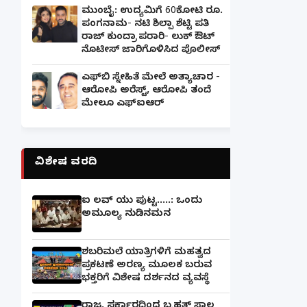
ಮುಂಬೈ: ಉದ್ಯಮಿಗೆ 60ಕೋಟಿ ರೂ.
ಪಂಗನಾಮ- ನಟಿ ಶಿಲ್ಪಾ ಶೆಟ್ಟಿ ಪತಿ
ರಾಜ್ ಕುಂದ್ರಾ ಪರಾರಿ- ಲುಕ್ ಔಟ್
ನೊಟೀಸ್ ಜಾರಿಗೊಳಿಸಿದ ಪೊಲೀಸ್
ಎಫ್‌ಬಿ ಸ್ನೇಹಿತೆ ಮೇಲೆ ಅತ್ಯಾಚಾರ -
ಆರೋಪಿ ಅರೆಸ್ಟ್, ಆರೋಪಿ ತಂದೆ
ಮೇಲೂ ಎಫ್ಐಆರ್
ವಿಶೇಷ ವರದಿ
ಐ ಲವ್ ಯು ಪುಟ್ಟ.....: ಒಂದು
ಅಮೂಲ್ಯ ನುಡಿನಮನ
ಶಬರಿಮಲೆ ಯಾತ್ರಿಗಳಿಗೆ ಮಹತ್ವದ
ಪ್ರಕಟಣೆ ಅರಣ್ಯ ಮೂಲಕ ಬರುವ
ಭಕ್ತರಿಗೆ ವಿಶೇಷ ದರ್ಶನದ ವ್ಯವಸ್ಥೆ
ರಾಜ್ಯ ಸರ್ಕಾರದಿಂದ ಬೃಹತ್ ಸಾಲ