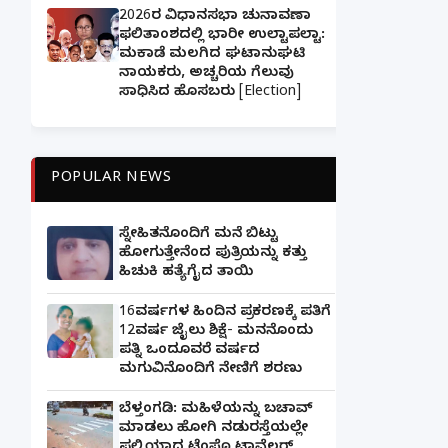
2026ರ ವಿಧಾನಸಭಾ ಚುನಾವಣಾ
ಫಲಿತಾಂಶದಲ್ಲಿ ಭಾರೀ ಉಲ್ಟಾಪಲ್ಟಾ:
ಮಕಾಡೆ ಮಲಗಿದ ಘಟಾನುಘಟಿ
ನಾಯಕರು, ಅಚ್ಚರಿಯ ಗೆಲುವು
ಸಾಧಿಸಿದ ಹೊಸಬರು [Election]
POPULAR NEWS
ಸ್ನೇಹಿತನೊಂದಿಗೆ ಮನೆ ಬಿಟ್ಟು
ಹೋಗುತ್ತೇನೆಂದ ಪುತ್ರಿಯನ್ನು ಕತ್ತು
ಹಿಚುಕಿ ಹತ್ಯೆಗೈದ ತಾಯಿ
16ವರ್ಷಗಳ ಹಿಂದಿನ ಪ್ರಕರಣಕ್ಕೆ ಪತಿಗೆ
12ವರ್ಷ ಜೈಲು ಶಿಕ್ಷೆ- ಮನನೊಂದು
ಪತ್ನಿ ಒಂದೂವರೆ ವರ್ಷದ
ಮಗುವಿನೊಂದಿಗೆ ನೇಣಿಗೆ ಶರಣು
ಬೆಳ್ತಂಗಡಿ: ಮಹಿಳೆಯನ್ನು ಬಚಾವ್
ಮಾಡಲು ಹೋಗಿ ನಡುರಸ್ತೆಯಲ್ಲೇ