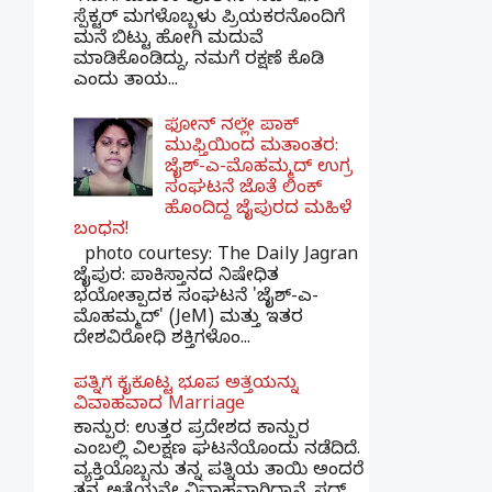
ಸ್ಪೆಕ್ಟರ್​ ಮಗಳೊಬ್ಬಳು ಪ್ರಿಯಕರನೊಂದಿಗೆ
ಮನೆ ಬಿಟ್ಟು ಹೋಗಿ ಮದುವೆ
ಮಾಡಿಕೊಂಡಿದ್ದು, ನಮಗೆ ರಕ್ಷಣೆ ಕೊಡಿ
ಎಂದು ತಾಯ...
ಫೋನ್ ನಲ್ಲೇ ಪಾಕ್
ಮುಫ್ತಿಯಿಂದ ಮತಾಂತರ:
ಜೈಶ್-ಎ-ಮೊಹಮ್ಮದ್ ಉಗ್ರ
ಸಂಘಟನೆ ಜೊತೆ ಲಿಂಕ್
ಹೊಂದಿದ್ದ ಜೈಪುರದ ಮಹಿಳೆ
ಬಂಧನ!
photo courtesy: The Daily Jagran
ಜೈಪುರ: ಪಾಕಿಸ್ತಾನದ ನಿಷೇಧಿತ
ಭಯೋತ್ಪಾದಕ ಸಂಘಟನೆ 'ಜೈಶ್-ಎ-
ಮೊಹಮ್ಮದ್' (JeM) ಮತ್ತು ಇತರ
ದೇಶವಿರೋಧಿ ಶಕ್ತಿಗಳೊಂ...
ಪತ್ನಿಗೆ ಕೈಕೊಟ್ಟ ಭೂಪ ಅತ್ತೆಯನ್ನು
ವಿವಾಹವಾದ Marriage
ಕಾನ್ಪುರ: ಉತ್ತರ ಪ್ರದೇಶದ ಕಾನ್ಪುರ
ಎಂಬಲ್ಲಿ ವಿಲಕ್ಷಣ ಘಟನೆಯೊಂದು ನಡೆದಿದೆ.
ವ್ಯಕ್ತಿಯೊಬ್ಬನು ತನ್ನ ಪತ್ನಿಯ ತಾಯಿ ಅಂದರೆ