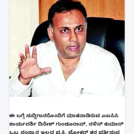
ಈ ಬಗ್ಗೆ ಸುದ್ದಿಗಾರರೊಂದಿಗೆ ಮಾತನಾಡಿರುವ ಎಐಸಿಸಿ
ಕಾರ್ಯದರ್ಶಿ ದಿನೇಶ್ ಗುಂಡೂರಾವ್, ನಳಿನ್ ಕುಮಾರ್
ಒಬ್ಬ ಸಂಸ್ಕಾರ ಇಲ್ಲದ ವ್ಯಕ್ತಿ. ಜೋಕರ್ ತರ ವರ್ತಿಸುವ