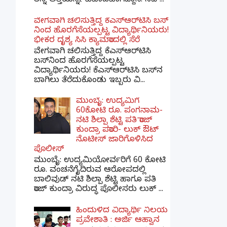
ತನ್ನ ಅತ್ತೆಯನ್ನೇ ವಿವಾಹವಾಗಿದ್ದಾನೆ. ಸದ್...
ವೇಗವಾಗಿ ಚಲಿಸುತ್ತಿದ್ದ ಕೆಎಸ್​ಆರ್​ಟಿಸಿ ಬಸ್​
ನಿಂದ ಹೊರಗೆಸೆಯಲ್ಪಟ್ಟ ವಿದ್ಯಾರ್ಥಿನಿಯರು!
ಭೀಕರ ದೃಶ್ಯ ಸಿಸಿ ಕ್ಯಾಮರಾದಲ್ಲಿ ಸೆರೆ
ವೇಗವಾಗಿ ಚಲಿಸುತ್ತಿದ್ದ ಕೆಎಸ್‌ಆರ್‌ಟಿಸಿ
ಬಸ್‌ನಿಂದ ಹೊರಗೆಸೆಯಲ್ಪಟ್ಟ
ವಿದ್ಯಾರ್ಥಿನಿಯರು! ಕೆಎಸ್‌ಆರ್‌ಟಿಸಿ ಬಸ್‌ನ
ಬಾಗಿಲು ತೆರೆದುಕೊಂಡು ಇಬ್ಬರು ವಿ...
ಮುಂಬೈ: ಉದ್ಯಮಿಗೆ
60ಕೋಟಿ ರೂ. ಪಂಗನಾಮ-
ನಟಿ ಶಿಲ್ಪಾ ಶೆಟ್ಟಿ ಪತಿ ರಾಜ್
ಕುಂದ್ರಾ ಪರಾರಿ- ಲುಕ್ ಔಟ್
ನೊಟೀಸ್ ಜಾರಿಗೊಳಿಸಿದ
ಪೊಲೀಸ್
ಮುಂಬೈ: ಉದ್ಯಮಿಯೋರ್ವರಿಗೆ 60 ಕೋಟಿ
ರೂ. ವಂಚನೆಗೈದಿರುವ ಆರೋಪದಲ್ಲಿ
ಬಾಲಿವುಡ್ ನಟಿ ಶಿಲ್ಪಾ ಶೆಟ್ಟಿ ಹಾಗೂ ಪತಿ
ರಾಜ್ ಕುಂದ್ರಾ ವಿರುದ್ಧ ಪೊಲೀಸರು ಲುಕ್ ...
ಹಿಂದುಳಿದ ವಿದ್ಯಾರ್ಥಿ ನಿಲಯ
ಪ್ರವೇಶಾತಿ : ಅರ್ಜಿ ಆಹ್ವಾನ