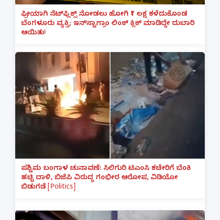
ಫ್ರೀಯಾಗಿ ನೆಟ್‌ಫ್ಲಿಕ್ಸ್ ನೋಡಲು ಹೋಗಿ ₹1 ಲಕ್ಷ ಕಳೆದುಕೊಂಡ
ಬೆಂಗಳೂರು ವ್ಯಕ್ತಿ; ಇನ್‌ಸ್ಟಾಗ್ರಾಂ ಲಿಂಕ್ ಕ್ಲಿಕ್ ಮಾಡಿದ್ದೇ ದುಬಾರಿ
ಆಯಿತು!
ಪಶ್ಚಿಮ ಬಂಗಾಳ ಚುನಾವಣೆ: ಸಿಲಿಗುರಿ ಟಿಎಂಸಿ ಕಚೇರಿಗೆ ಬೆಂಕಿ
ಹಚ್ಚಿ ದಾಳಿ, ಬಿಜೆಪಿ ವಿರುದ್ಧ ಗಂಭೀರ ಆರೋಪ, ವಿಡಿಯೋ
ಬಿಡುಗಡೆ [Politics]