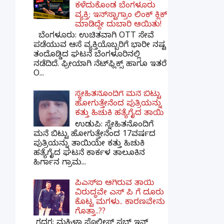
ಕಳೆದುಕೊಂಡ ಬೆಂಗಳೂರು
ವ್ಯಕ್ತಿ; ಇನ್‌ಸ್ಟಾಗ್ರಾಂ ಲಿಂಕ್ ಕ್ಲಿಕ್
ಮಾಡಿದ್ದೇ ದುಬಾರಿ ಆಯಿತು!
ಬೆಂಗಳೂರು: ಉಚಿತವಾಗಿ OTT ಸೇವೆ
ಪಡೆಯುವ ಆಸೆ ವ್ಯಕ್ತಿಯೊಬ್ಬರಿಗೆ ಭಾರೀ ನಷ್ಟ
ತಂದೊಡ್ಡಿದ ಘಟನೆ ಬೆಂಗಳೂರಿನಲ್ಲಿ
ನಡೆದಿದೆ. ಫ್ರೀಯಾಗಿ ನೆಟ್‌ಫ್ಲಿಕ್ಸ್ ಹಾಗೂ ಇತರೆ
O...
ಸ್ನೇಹಿತನೊಂದಿಗೆ ಮನೆ ಬಿಟ್ಟು
ಹೋಗುತ್ತೇನೆಂದ ಪುತ್ರಿಯನ್ನು
ಕತ್ತು ಹಿಚುಕಿ ಹತ್ಯೆಗೈದ ತಾಯಿ
ಉಡುಪಿ: ಸ್ನೇಹಿತನೊಂದಿಗೆ
ಮನೆ ಬಿಟ್ಟು ಹೋಗುತ್ತೇನೆಂದ 17ವರ್ಷದ
ಪುತ್ರಿಯನ್ನು ತಾಯಿಯೇ ಕತ್ತು ಹಿಚುಕಿ
ಹತ್ಯೆಗೈದ ಘಟನೆ ಕಾರ್ಕಳ ತಾಲೂಕಿನ
ಹಿರ್ಗಾನ ಗ್ರಾಮ...
ಪಿಎಸ್​ಐ ಆಗಿರುವ ತಾಯಿ
ವಿರುದ್ಧವೇ ಎಸ್ ಪಿ ಗೆ ದೂರು
ಕೊಟ್ಟ ಮಗಳು.. ಕಾರಣವೇನು
ಗೊತ್ತಾ..??
ಗದಗ​: ಮಹಿಳಾ ಪೊಲೀಸ್​ ಸಬ್ ​ಇನ್​