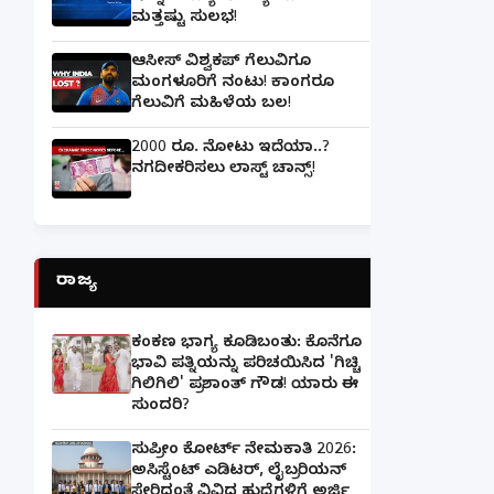
ಮತ್ತಷ್ಟು ಸುಲಭ!
ಆಸೀಸ್ ವಿಶ್ವಕಪ್ ಗೆಲುವಿಗೂ
ಮಂಗಳೂರಿಗೆ ನಂಟು! ಕಾಂಗರೂ
ಗೆಲುವಿಗೆ ಮಹಿಳೆಯ ಬಲ!
2000 ರೂ. ನೋಟು ಇದೆಯಾ..?
ನಗದೀಕರಿಸಲು ಲಾಸ್ಟ್‌ ಚಾನ್ಸ್‌!
ರಾಜ್ಯ
ಕಂಕಣ ಭಾಗ್ಯ ಕೂಡಿಬಂತು: ಕೊನೆಗೂ
ಭಾವಿ ಪತ್ನಿಯನ್ನು ಪರಿಚಯಿಸಿದ 'ಗಿಚ್ಚಿ
ಗಿಲಿಗಿಲಿ' ಪ್ರಶಾಂತ್ ಗೌಡ! ಯಾರು ಈ
ಸುಂದರಿ?
ಸುಪ್ರೀಂ ಕೋರ್ಟ್ ನೇಮಕಾತಿ 2026:
ಅಸಿಸ್ಟೆಂಟ್ ಎಡಿಟರ್, ಲೈಬ್ರರಿಯನ್
ಸೇರಿದಂತೆ ವಿವಿಧ ಹುದ್ದೆಗಳಿಗೆ ಅರ್ಜಿ