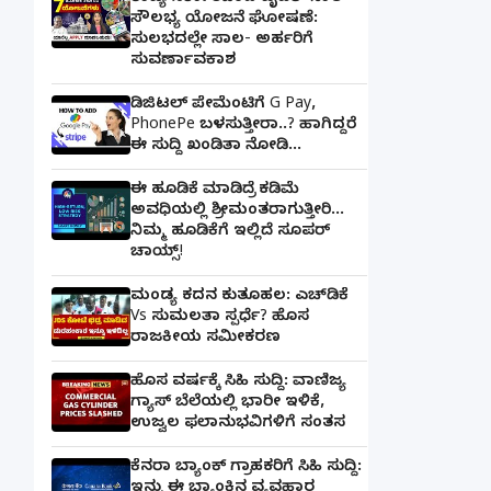
ಸೌಲಭ್ಯ ಯೋಜನೆ ಘೋಷಣೆ:
ಸುಲಭದಲ್ಲೇ ಸಾಲ- ಅರ್ಹರಿಗೆ
ಸುವರ್ಣಾವಕಾಶ
ಡಿಜಿಟಲ್ ಪೇಮೆಂಟಿಗೆ G Pay,
PhonePe ಬಳಸುತ್ತೀರಾ..? ಹಾಗಿದ್ದರೆ
ಈ ಸುದ್ದಿ ಖಂಡಿತಾ ನೋಡಿ...
ಈ ಹೂಡಿಕೆ ಮಾಡಿದ್ರೆ ಕಡಿಮೆ
ಅವಧಿಯಲ್ಲಿ ಶ್ರೀಮಂತರಾಗುತ್ತೀರಿ...
ನಿಮ್ಮ ಹೂಡಿಕೆಗೆ ಇಲ್ಲಿದೆ ಸೂಪರ್
ಚಾಯ್ಸ್‌!
ಮಂಡ್ಯ ಕದನ ಕುತೂಹಲ: ಎಚ್‌ಡಿಕೆ
Vs ಸುಮಲತಾ ಸ್ಪರ್ಧೆ? ಹೊಸ
ರಾಜಕೀಯ ಸಮೀಕರಣ
ಹೊಸ ವರ್ಷಕ್ಕೆ ಸಿಹಿ ಸುದ್ದಿ: ವಾಣಿಜ್ಯ
ಗ್ಯಾಸ್‌ ಬೆಲೆಯಲ್ಲಿ ಭಾರೀ ಇಳಿಕೆ,
ಉಜ್ವಲ ಫಲಾನುಭವಿಗಳಿಗೆ ಸಂತಸ
ಕೆನರಾ ಬ್ಯಾಂಕ್‌ ಗ್ರಾಹಕರಿಗೆ ಸಿಹಿ ಸುದ್ದಿ:
ಇನ್ನು ಈ ಬ್ಯಾಂಕಿನ ವ್ಯವಹಾರ