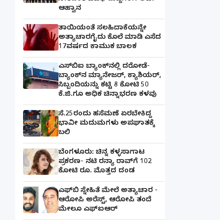
ಆಹ್ವಾನ
ತಾಯಿಯಂತೆ ಸಲಹಿದಾಕೆಯನ್ನೇ
ಅತ್ಯಾಚಾರಗೈದು ಕೊಲೆ ಮಾಡಿ ಎಸೆದ
17ವರ್ಷದ ಕಾಮುಕ ಬಾಲಕ
ಎಸ್‌ಬಿಐ ಬ್ಯಾಂಕ್‌ನಲ್ಲಿ‌ ದರೋಡೆ-
ಬ್ಯಾಂಕ್​ನ ಮ್ಯಾನೇಜರ್‌, ಕ್ಯಾಶಿಯರ್‌,
ಸಿಬ್ಬಂದಿಯನ್ನು ಕಟ್ಟಿ 8 ಕೋಟಿ 50
ಕೆ.ಜಿ.ಗೂ ಅಧಿಕ ಚಿನ್ನಾಭರಣ ಕಳವು
ಸೆ.25ರಂದು ಹಸೆಮಣೆ ಏರಬೇಕಿದ್ದ
ಭಾವೀ ಮದುಮಗಳು ಅಪಘಾತಕ್ಕೆ
ಬಲಿ
ಬೆಂಗಳೂರು: ಚಿನ್ನ ಕಳ್ಳಸಾಗಾಟ
ಪ್ರಕರಣ- ನಟಿ ರನ್ಯಾ ರಾವ್‌ಗೆ 102
ಕೋಟಿ ರೂ. ಮೊತ್ತದ ದಂಡ
ಎಫ್‌ಬಿ ಸ್ನೇಹಿತೆ ಮೇಲೆ ಅತ್ಯಾಚಾರ -
ಆರೋಪಿ ಅರೆಸ್ಟ್, ಆರೋಪಿ ತಂದೆ
ಮೇಲೂ ಎಫ್ಐಆರ್