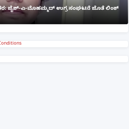
ಗ್ನಿ ಅವಘಡ: 12 ಮಂದಿ ಸಜೀವ ದಹನ, ಹಲವರಿಗೆ ಗಂಭೀರ
onditions