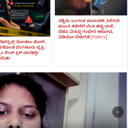
ಪಶ್ಚಿಮ ಬಂಗಾಳ ಚುನಾವಣೆ: ಸಿಲಿಗುರಿ
ಟಿಎಂಸಿ ಕಚೇರಿಗೆ ಬೆಂಕಿ ಹಚ್ಚಿ ದಾಳಿ,
ಬಿಜೆಪಿ ವಿರುದ್ಧ ಗಂಭೀರ ಆರೋಪ,
ವಿಡಿಯೋ ಬಿಡುಗಡೆ [Politics]
ನೆಟ್‌ಫ್ಲಿಕ್ಸ್ ನೋಡಲು ಹೋಗಿ
ೆದುಕೊಂಡ ಬೆಂಗಳೂರು ವ್ಯಕ್ತಿ;
ಾಂ ಲಿಂಕ್ ಕ್ಲಿಕ್ ಮಾಡಿದ್ದೇ
ಯಿತು!
›