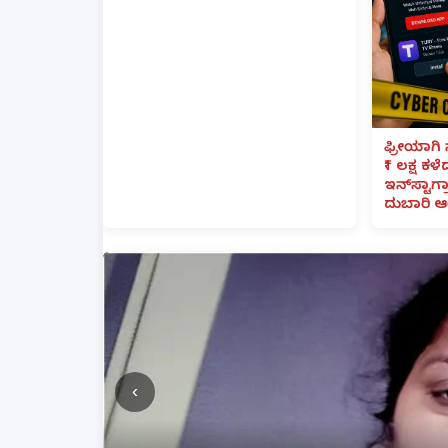
ಫ್ರೀಯಾಗಿ 
₹1 ಲಕ್ಷ ಕಳ
ಇನ್‌ಸ್ಟಾಗ್ರ
ದುಬಾರಿ ಆ
‹