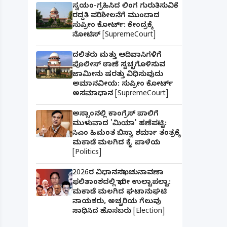
ಸ್ವಯಂ-ಗ್ರಹಿಸಿದ ಲಿಂಗ ಗುರುತಿಸುವಿಕೆ
ರದ್ದತಿ ಪರಿಶೀಲನೆಗೆ ಮುಂದಾದ
ಸುಪ್ರೀಂ ಕೋರ್ಟ್: ಕೇಂದ್ರಕ್ಕೆ
ನೋಟಿಸ್ [SupremeCourt]
ದಲಿತರು ಮತ್ತು ಆದಿವಾಸಿಗಳಿಗೆ
ಪೊಲೀಸ್ ಠಾಣೆ ಸ್ವಚ್ಛಗೊಳಿಸುವ
ಜಾಮೀನು ಷರತ್ತು ವಿಧಿಸುವುದು
ಅಮಾನವೀಯ: ಸುಪ್ರೀಂ ಕೋರ್ಟ್
ಅಸಮಾಧಾನ [SupremeCourt]
ಅಸ್ಸಾಂನಲ್ಲಿ ಕಾಂಗ್ರೆಸ್ ಪಾಲಿಗೆ
ಮುಳುವಾದ 'ಮಿಯಾ' ಹಣೆಪಟ್ಟಿ:
ಸಿಎಂ ಹಿಮಂತ ಬಿಸ್ವಾ ಶರ್ಮಾ ತಂತ್ರಕ್ಕೆ
ಮಕಾಡೆ ಮಲಗಿದ ಕೈ ಪಾಳೆಯ
[Politics]
2026ರ ವಿಧಾನಸಭಾ ಚುನಾವಣಾ
ಫಲಿತಾಂಶದಲ್ಲಿ ಭಾರೀ ಉಲ್ಟಾಪಲ್ಟಾ:
ಮಕಾಡೆ ಮಲಗಿದ ಘಟಾನುಘಟಿ
ನಾಯಕರು, ಅಚ್ಚರಿಯ ಗೆಲುವು
ಸಾಧಿಸಿದ ಹೊಸಬರು [Election]