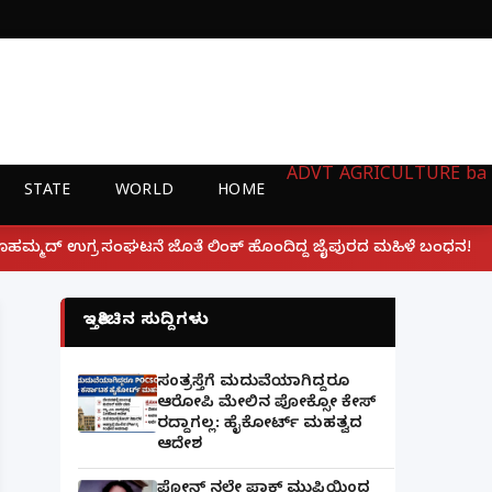
ADVT
AGRICULTURE
ba
STATE
WORLD
HOME
|
ೆ ಲಿಂಕ್ ಹೊಂದಿದ್ದ ಜೈಪುರದ ಮಹಿಳೆ ಬಂಧನ!
ಲಕ್ನೋ ಗೇಮಿಂ
ಇತ್ತೀಚಿನ ಸುದ್ದಿಗಳು
ಸಂತ್ರಸ್ತೆಗೆ ಮದುವೆಯಾಗಿದ್ದರೂ
ಆರೋಪಿ ಮೇಲಿನ ಪೋಕ್ಸೋ ಕೇಸ್
ರದ್ದಾಗಲ್ಲ: ಹೈಕೋರ್ಟ್ ಮಹತ್ವದ
ಆದೇಶ
ಫೋನ್ ನಲ್ಲೇ ಪಾಕ್ ಮುಫ್ತಿಯಿಂದ