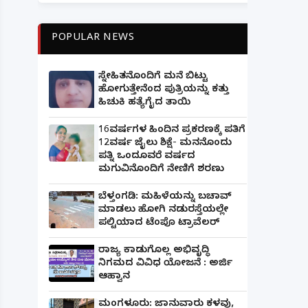
POPULAR NEWS
ಸ್ನೇಹಿತನೊಂದಿಗೆ ಮನೆ ಬಿಟ್ಟು
ಹೋಗುತ್ತೇನೆಂದ ಪುತ್ರಿಯನ್ನು ಕತ್ತು
ಹಿಚುಕಿ ಹತ್ಯೆಗೈದ ತಾಯಿ
16ವರ್ಷಗಳ ಹಿಂದಿನ ಪ್ರಕರಣಕ್ಕೆ ಪತಿಗೆ
12ವರ್ಷ ಜೈಲು ಶಿಕ್ಷೆ- ಮನನೊಂದು
ಪತ್ನಿ ಒಂದೂವರೆ ವರ್ಷದ
ಮಗುವಿನೊಂದಿಗೆ ನೇಣಿಗೆ ಶರಣು
ಬೆಳ್ತಂಗಡಿ: ಮಹಿಳೆಯನ್ನು ಬಚಾವ್
ಮಾಡಲು ಹೋಗಿ ನಡುರಸ್ತೆಯಲ್ಲೇ
ಪಲ್ಟಿಯಾದ ಟೆಂಪೊ ಟ್ರಾವೆಲರ್
ರಾಜ್ಯ ಕಾಡುಗೊಲ್ಲ ಅಭಿವೃದ್ಧಿ
ನಿಗಮದ ವಿವಿಧ ಯೋಜನೆ : ಅರ್ಜಿ
ಆಹ್ವಾನ
ಮಂಗಳೂರು: ಜಾನುವಾರು ಕಳವು,