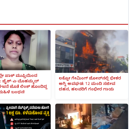
ಲೇ ಪಾಕ್ ಮುಫ್ತಿಯಿಂದ
ಲಕ್ನೋ ಗೇಮಿಂಗ್ ಜೋನ್‌ನಲ್ಲಿ ಭೀಕರ
 ಜೈಶ್-ಎ-ಮೊಹಮ್ಮದ್
ಅಗ್ನಿ ಅವಘಡ: 12 ಮಂದಿ ಸಜೀವ
ಟನೆ ಜೊತೆ ಲಿಂಕ್ ಹೊಂದಿದ್ದ
ದಹನ, ಹಲವರಿಗೆ ಗಂಭೀರ ಗಾಯ
ಮಹಿಳೆ ಬಂಧನ!