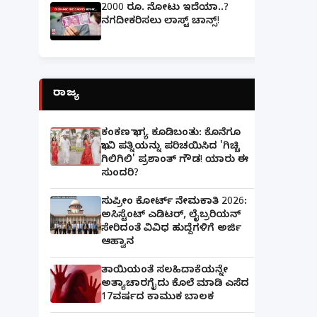
2000 ರೂ. ನೋಟು ಇದೆಯಾ..?
ನಗದೀಕರಿಸಲು ಲಾಸ್ಟ್‌ ಚಾನ್ಸ್‌!
ರಾಜ್ಯ
ಕಂಕಣ ಭಾಗ್ಯ ಕೂಡಿಬಂತು: ಕೊನೆಗೂ
ಭಾವಿ ಪತ್ನಿಯನ್ನು ಪರಿಚಯಿಸಿದ 'ಗಿಚ್ಚಿ
ಗಿಲಿಗಿಲಿ' ಪ್ರಶಾಂತ್ ಗೌಡ! ಯಾರು ಈ
ಸುಂದರಿ?
ಸುಪ್ರೀಂ ಕೋರ್ಟ್ ನೇಮಕಾತಿ 2026:
ಅಸಿಸ್ಟೆಂಟ್ ಎಡಿಟರ್, ಲೈಬ್ರರಿಯನ್
ಸೇರಿದಂತೆ ವಿವಿಧ ಹುದ್ದೆಗಳಿಗೆ ಅರ್ಜಿ
ಆಹ್ವಾನ
ತಾಯಿಯಂತೆ ಸಲಹಿದಾಕೆಯನ್ನೇ
ಅತ್ಯಾಚಾರಗೈದು ಕೊಲೆ ಮಾಡಿ ಎಸೆದ
17ವರ್ಷದ ಕಾಮುಕ ಬಾಲಕ