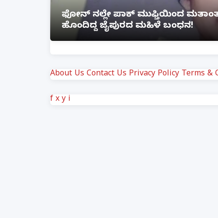
ೆ ಲಿಂಕ್
ಲಕ್ನೋ ಗೇಮಿಂಗ್ ಜೋನ್‌ನಲ್ಲಿ ಭೀಕರ ಅ
ಗಾಯ
About Us
Contact Us
Privacy Policy
Terms & C
f
x
y
i