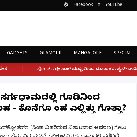
🏠
Facebook
X
YouTube
GADGETS
GLAMOUR
MANGALORE
SPECIAL
ಲ್ಲೇ ಪಾಕ್ ಮುಫ್ತಿಯಿಂದ ಮತಾಂತರ: ಜೈಶ್-ಎ-ಮೊಹಮ್ಮದ್ ಉಗ್ರ ಸಂಘಟನೆ ಜೊತ
 ನಿಸರ್ಗಧಾಮದಲ್ಲಿ ಗೂಡಿನಿಂದ
ಹ - ಕೊನೆಗೂ ಸಿಂಹ ಎಲ್ಲಿತ್ತು ಗೊತ್ತಾ?
ನ್‌ಕ್ಲೋಶರ್‌ನ (ಸಿಂಹ ವಿಹರಿಸುವ ವಿಶಾಲವಾದ ಆವರಣ) ಗೇಟು
ಲ ಬೆಸ್ತು ಬಿದ್ದ ಘಟನೆ ಪಿಲಿಕುಳ ನಿಸರ್ಗಧಾಮದಲ್ಲಿ ನಡೆದಿದೆ.