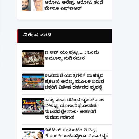
ಆರೋಪಿ ಅರೆಸ್ಟ್, ಆರೋಪಿ ತಂದೆ
ಮೇಲೂ ಎಫ್ಐಆರ್
ಪತ್ನಿಗೆ ಕೈಕೊಟ್ಟ ಭೂಪ ಅತ್ತೆಯನ್ನು ವಿವಾಹವಾದ Marriag
ವಿಶೇಷ ವರದಿ
ಐ ಲವ್ ಯು ಪುಟ್ಟ.....: ಒಂದು
ಅಮೂಲ್ಯ ನುಡಿನಮನ
ಶಬರಿಮಲೆ ಯಾತ್ರಿಗಳಿಗೆ ಮಹತ್ವದ
ಪ್ರಕಟಣೆ ಅರಣ್ಯ ಮೂಲಕ ಬರುವ
ಭಕ್ತರಿಗೆ ವಿಶೇಷ ದರ್ಶನದ ವ್ಯವಸ್ಥೆ
ರಾಜ್ಯ ಸರ್ಕಾರದಿಂದ ಬೃಹತ್ ಸಾಲ
ಸೌಲಭ್ಯ ಯೋಜನೆ ಘೋಷಣೆ:
ಸುಲಭದಲ್ಲೇ ಸಾಲ- ಅರ್ಹರಿಗೆ
ಸುವರ್ಣಾವಕಾಶ
ಡಿಜಿಟಲ್ ಪೇಮೆಂಟಿಗೆ G Pay,
PhonePe ಬಳಸುತ್ತೀರಾ..? ಹಾಗಿದ್ದರೆ