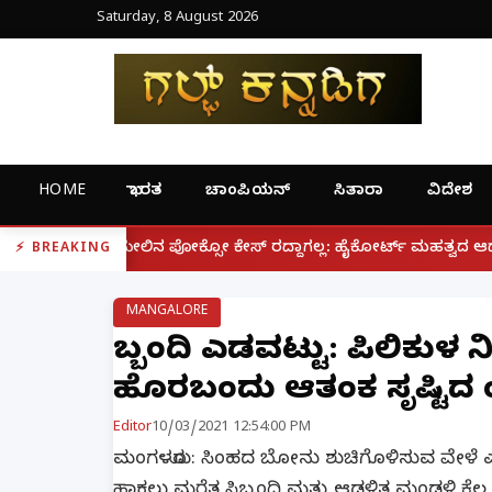
Saturday, 8 August 2026
HOME
ಭಾರತ
ಚಾಂಪಿಯನ್
ಸಿತಾರಾ
ವಿದೇಶ
|
ೋಕ್ಸೋ ಕೇಸ್ ರದ್ದಾಗಲ್ಲ: ಹೈಕೋರ್ಟ್ ಮಹತ್ವದ ಆದೇಶ
ಫೋನ್ ನ
BREAKING
MANGALORE
ಸಿಬ್ಬಂದಿ ಎಡವಟ್ಟು: ಪಿಲಿಕುಳ
ಹೊರಬಂದು ಆತಂಕ ಸೃಷ್ಟಿಸಿದ ಸಿಂ
Editor
10/03/2021 12:54:00 PM
ಮಂಗಳೂರು: ಸಿಂಹದ ಬೋನು ಶುಚಿಗೊಳಿಸುವ ವೇಳೆ ಎ
ಹಾಕಲು ಮರೆತ ಸಿಬ್ಬಂದಿ ಮತ್ತು ಆಡಳಿತ ಮಂಡಳಿ ಕೆಲ ಕಾ