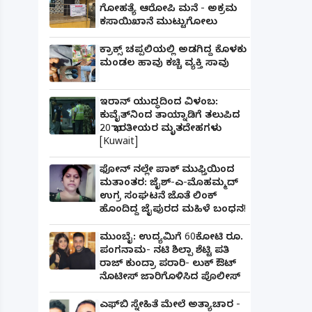
ಗೋಹತ್ಯೆ ಆರೋಪಿ ಮನೆ - ಅಕ್ರಮ
ಕಸಾಯಿಖಾನೆ ಮುಟ್ಟುಗೋಲು
ಕ್ರಾಕ್ಸ್ ಚಪ್ಪಲಿಯಲ್ಲಿ ಅಡಗಿದ್ದ ಕೊಳಕು
ಮಂಡಲ ಹಾವು ಕಚ್ಚಿ ವ್ಯಕ್ತಿ ಸಾವು
ಇರಾನ್ ಯುದ್ಧದಿಂದ ವಿಳಂಬ:
ಕುವೈತ್‌ನಿಂದ ತಾಯ್ನಾಡಿಗೆ ತಲುಪಿದ
20 ಭಾರತೀಯರ ಮೃತದೇಹಗಳು
[Kuwait]
ಫೋನ್ ನಲ್ಲೇ ಪಾಕ್ ಮುಫ್ತಿಯಿಂದ
ಮತಾಂತರ: ಜೈಶ್-ಎ-ಮೊಹಮ್ಮದ್
ಉಗ್ರ ಸಂಘಟನೆ ಜೊತೆ ಲಿಂಕ್
ಹೊಂದಿದ್ದ ಜೈಪುರದ ಮಹಿಳೆ ಬಂಧನ!
ಮುಂಬೈ: ಉದ್ಯಮಿಗೆ 60ಕೋಟಿ ರೂ.
ಪಂಗನಾಮ- ನಟಿ ಶಿಲ್ಪಾ ಶೆಟ್ಟಿ ಪತಿ
ರಾಜ್ ಕುಂದ್ರಾ ಪರಾರಿ- ಲುಕ್ ಔಟ್
ನೊಟೀಸ್ ಜಾರಿಗೊಳಿಸಿದ ಪೊಲೀಸ್
ಎಫ್‌ಬಿ ಸ್ನೇಹಿತೆ ಮೇಲೆ ಅತ್ಯಾಚಾರ -