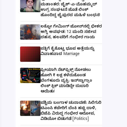
ಮತಾಂತರ: ಜೈಶ್-ಎ-ಮೊಹಮ್ಮದ್
ಉಗ್ರ ಸಂಘಟನೆ ಜೊತೆ ಲಿಂಕ್
ಹೊಂದಿದ್ದ ಜೈಪುರದ ಮಹಿಳೆ ಬಂಧನ!
ಲಕ್ನೋ ಗೇಮಿಂಗ್ ಜೋನ್‌ನಲ್ಲಿ ಭೀಕರ
ಅಗ್ನಿ ಅವಘಡ: 12 ಮಂದಿ ಸಜೀವ
ದಹನ, ಹಲವರಿಗೆ ಗಂಭೀರ ಗಾಯ
ಪತ್ನಿಗೆ ಕೈಕೊಟ್ಟ ಭೂಪ ಅತ್ತೆಯನ್ನು
ವಿವಾಹವಾದ Marriage
ಫ್ರೀಯಾಗಿ ನೆಟ್‌ಫ್ಲಿಕ್ಸ್ ನೋಡಲು
ಹೋಗಿ ₹1 ಲಕ್ಷ ಕಳೆದುಕೊಂಡ
ಬೆಂಗಳೂರು ವ್ಯಕ್ತಿ; ಇನ್‌ಸ್ಟಾಗ್ರಾಂ
ಲಿಂಕ್ ಕ್ಲಿಕ್ ಮಾಡಿದ್ದೇ ದುಬಾರಿ
ಆಯಿತು!
ಪಶ್ಚಿಮ ಬಂಗಾಳ ಚುನಾವಣೆ: ಸಿಲಿಗುರಿ
ಟಿಎಂಸಿ ಕಚೇರಿಗೆ ಬೆಂಕಿ ಹಚ್ಚಿ ದಾಳಿ,
ಬಿಜೆಪಿ ವಿರುದ್ಧ ಗಂಭೀರ ಆರೋಪ,
ವಿಡಿಯೋ ಬಿಡುಗಡೆ [Politics]