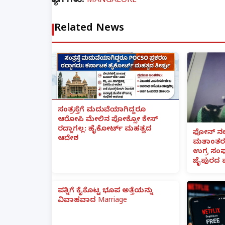
ಟ್ಯಾಗ್‌ಗಳು:
MANGALORE
Related News
ಸಂತ್ರಸ್ತೆಗೆ ಮದುವೆಯಾಗಿದ್ದರೂ
ಆರೋಪಿ ಮೇಲಿನ ಪೋಕ್ಸೋ ಕೇಸ್
ರದ್ದಾಗಲ್ಲ: ಹೈಕೋರ್ಟ್ ಮಹತ್ವದ
ಫೋನ್ ನಲ್
ಆದೇಶ
ಮತಾಂತರ:
ಉಗ್ರ ಸಂಘ
ಜೈಪುರದ 
ಪತ್ನಿಗೆ ಕೈಕೊಟ್ಟ ಭೂಪ ಅತ್ತೆಯನ್ನು
ವಿವಾಹವಾದ Marriage