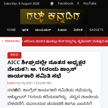
Saturday, 8 August 2026
🏠
Facebook
X
YouTube
HOME
ಭಾರತ
ಚಾಂಪಿಯನ್
ಸಿತಾರಾ
ವಿದೇಶ
GADGETS
|
್ದರೂ ಆರೋಪಿ ಮೇಲಿನ ಪೋಕ್ಸೋ ಕೇಸ್ ರದ್ದಾಗಲ್ಲ: ಹೈಕೋರ್ಟ್ ಮಹತ್ವದ ಆದೇಶ
ಫೋನ
BREAKING
INDIA
AICCಗೆ ಶೀಘ್ರದಲ್ಲೇ ನೂತನ ಅಧ್ಯಕ್ಷರ
ನೇಮಕ?: ಅ. 16ರಂದು ಕಾಂಗ್ರೆಸ್
ಕಾರ್ಯಕಾರಿ ಸಮಿತಿ ಸಭೆ
Editor
10/10/2021 12:52:00 PM
ನವದೆಹಲಿ: ಕಾಂಗ್ರೆಸ್ ಕಾರ್ಯಕಾರಿ ಸಮಿತಿಯ ಸಭೆಯನ್ನು
ಅಕ್ಟೋಬರ್ 16ರಂದು ಕರೆಯಲಾಗಿದ್ದು, ಸದ್ಯದ ರಾಜಕೀಯ
ಬೆಳವಣಿಗೆ, ಮುಂಬರುವ ಚುನಾವಣೆ ಹಾಗೂ ಎಐಸಿಸಿಗೆ