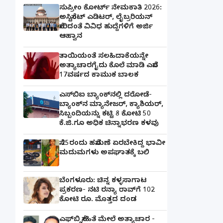
ಸುಪ್ರೀಂ ಕೋರ್ಟ್ ನೇಮಕಾತಿ 2026:
ಅಸಿಸ್ಟೆಂಟ್ ಎಡಿಟರ್, ಲೈಬ್ರರಿಯನ್
ಸೇರಿದಂತೆ ವಿವಿಧ ಹುದ್ದೆಗಳಿಗೆ ಅರ್ಜಿ
ಆಹ್ವಾನ
ತಾಯಿಯಂತೆ ಸಲಹಿದಾಕೆಯನ್ನೇ
ಅತ್ಯಾಚಾರಗೈದು ಕೊಲೆ ಮಾಡಿ ಎಸೆದ
17ವರ್ಷದ ಕಾಮುಕ ಬಾಲಕ
ಎಸ್‌ಬಿಐ ಬ್ಯಾಂಕ್‌ನಲ್ಲಿ‌ ದರೋಡೆ-
ಬ್ಯಾಂಕ್​ನ ಮ್ಯಾನೇಜರ್‌, ಕ್ಯಾಶಿಯರ್‌,
ಸಿಬ್ಬಂದಿಯನ್ನು ಕಟ್ಟಿ 8 ಕೋಟಿ 50
ಕೆ.ಜಿ.ಗೂ ಅಧಿಕ ಚಿನ್ನಾಭರಣ ಕಳವು
ಸೆ.25ರಂದು ಹಸೆಮಣೆ ಏರಬೇಕಿದ್ದ ಭಾವೀ
ಮದುಮಗಳು ಅಪಘಾತಕ್ಕೆ ಬಲಿ
ಬೆಂಗಳೂರು: ಚಿನ್ನ ಕಳ್ಳಸಾಗಾಟ
ಪ್ರಕರಣ- ನಟಿ ರನ್ಯಾ ರಾವ್‌ಗೆ 102
ಕೋಟಿ ರೂ. ಮೊತ್ತದ ದಂಡ
ಎಫ್‌ಬಿ ಸ್ನೇಹಿತೆ ಮೇಲೆ ಅತ್ಯಾಚಾರ -