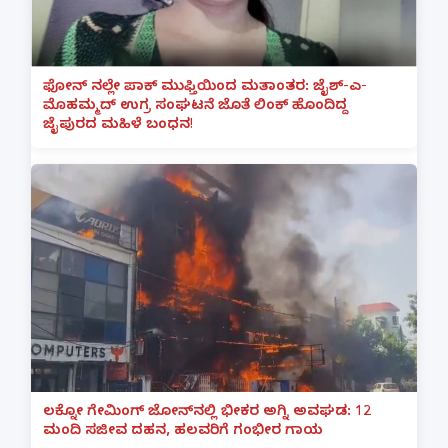
ಫೋನ್ ನಲ್ಲೇ ಪಾಕ್ ಮುಫ್ತಿಯಿಂದ ಮತಾಂತರ: ಜೈಶ್-ಎ-
ಮೊಹಮ್ಮದ್ ಉಗ್ರ ಸಂಘಟನೆ ಜೊತೆ ಲಿಂಕ್ ಹೊಂದಿದ್ದ
ಜೈಪುರದ ಮಹಿಳೆ ಬಂಧನ!
ಲಕ್ನೋ ಗೇಮಿಂಗ್ ಜೋನ್‌ನಲ್ಲಿ ಭೀಕರ ಅಗ್ನಿ ಅವಘಡ: 12
ಮಂದಿ ಸಜೀವ ದಹನ, ಹಲವರಿಗೆ ಗಂಭೀರ ಗಾಯ