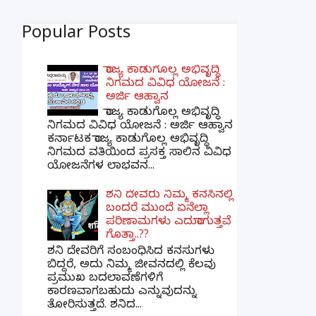
Popular Posts
ರಾಜ್ಯ ಕಾಡುಗೊಲ್ಲ ಅಭಿವೃದ್ಧಿ
ನಿಗಮದ ವಿವಿಧ ಯೋಜನೆ :
ಅರ್ಜಿ ಆಹ್ವಾನ
ರಾಜ್ಯ ಕಾಡುಗೊಲ್ಲ ಅಭಿವೃದ್ಧಿ
ನಿಗಮದ ವಿವಿಧ ಯೋಜನೆ : ಅರ್ಜಿ ಆಹ್ವಾನ
ಕರ್ನಾಟಕ ರಾಜ್ಯ ಕಾಡುಗೊಲ್ಲ ಅಭಿವೃದ್ಧಿ
ನಿಗಮದ ವತಿಯಿಂದ ಪ್ರಸಕ್ತ ಸಾಲಿನ ವಿವಿಧ
ಯೋಜನೆಗಳ ಲಾಭವನ...
ಶನಿ ದೇವರು ನಿಮ್ಮ ಕನಸಿನಲ್ಲಿ
ಬಂದರೆ ಮುಂದೆ ಏನೆಲ್ಲಾ
ಪರಿಣಾಮಗಳು ಎದುರಾಗುತ್ತವೆ
ಗೊತ್ತಾ..??
ಶನಿ ದೇವರಿಗೆ ಸಂಬಂಧಿಸಿದ ಕನಸುಗಳು
ಬಿದ್ದರೆ, ಅದು ನಿಮ್ಮ ಜೀವನದಲ್ಲಿ ಕೆಲವು
ಪ್ರಮುಖ ಬದಲಾವಣೆಗಳಿಗೆ
ಕಾರಣವಾಗಬಹುದು ಎನ್ನುವುದನ್ನು
ತೋರಿಸುತ್ತದೆ. ಶನಿದ...