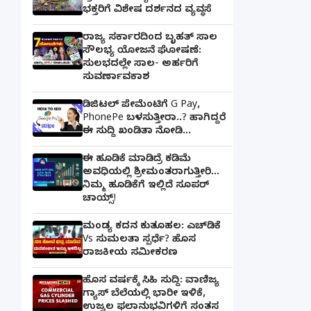
ಭಕ್ತರಿಗೆ ವಿಶೇಷ ದರ್ಶನದ ವ್ಯವಸ್ಥೆ
ರಾಜ್ಯ ಸರ್ಕಾರದಿಂದ ಬೃಹತ್ ಸಾಲ
ಸೌಲಭ್ಯ ಯೋಜನೆ ಘೋಷಣೆ:
ಸುಲಭದಲ್ಲೇ ಸಾಲ- ಅರ್ಹರಿಗೆ
ಸುವರ್ಣಾವಕಾಶ
ಡಿಜಿಟಲ್ ಪೇಮೆಂಟಿಗೆ G Pay,
PhonePe ಬಳಸುತ್ತೀರಾ..? ಹಾಗಿದ್ದರೆ
ಈ ಸುದ್ದಿ ಖಂಡಿತಾ ನೋಡಿ...
ಈ ಹೂಡಿಕೆ ಮಾಡಿದ್ರೆ ಕಡಿಮೆ
ಅವಧಿಯಲ್ಲಿ ಶ್ರೀಮಂತರಾಗುತ್ತೀರಿ...
ನಿಮ್ಮ ಹೂಡಿಕೆಗೆ ಇಲ್ಲಿದೆ ಸೂಪರ್
ಚಾಯ್ಸ್‌!
ಮಂಡ್ಯ ಕದನ ಕುತೂಹಲ: ಎಚ್‌ಡಿಕೆ
Vs ಸುಮಲತಾ ಸ್ಪರ್ಧೆ? ಹೊಸ
ರಾಜಕೀಯ ಸಮೀಕರಣ
ಹೊಸ ವರ್ಷಕ್ಕೆ ಸಿಹಿ ಸುದ್ದಿ: ವಾಣಿಜ್ಯ
ಗ್ಯಾಸ್‌ ಬೆಲೆಯಲ್ಲಿ ಭಾರೀ ಇಳಿಕೆ,
ಉಜ್ವಲ ಫಲಾನುಭವಿಗಳಿಗೆ ಸಂತಸ