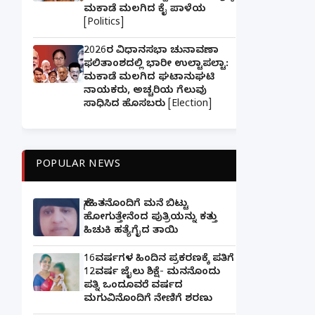
ಮಕಾಡೆ ಮಲಗಿದ ಕೈ ಪಾಳೆಯ
[Politics]
2026ರ ವಿಧಾನಸಭಾ ಚುನಾವಣಾ
ಫಲಿತಾಂಶದಲ್ಲಿ ಭಾರೀ ಉಲ್ಟಾಪಲ್ಟಾ:
ಮಕಾಡೆ ಮಲಗಿದ ಘಟಾನುಘಟಿ
ನಾಯಕರು, ಅಚ್ಚರಿಯ ಗೆಲುವು
ಸಾಧಿಸಿದ ಹೊಸಬರು [Election]
POPULAR NEWS
ಸ್ನೇಹಿತನೊಂದಿಗೆ ಮನೆ ಬಿಟ್ಟು
ಹೋಗುತ್ತೇನೆಂದ ಪುತ್ರಿಯನ್ನು ಕತ್ತು
ಹಿಚುಕಿ ಹತ್ಯೆಗೈದ ತಾಯಿ
16ವರ್ಷಗಳ ಹಿಂದಿನ ಪ್ರಕರಣಕ್ಕೆ ಪತಿಗೆ
12ವರ್ಷ ಜೈಲು ಶಿಕ್ಷೆ- ಮನನೊಂದು
ಪತ್ನಿ ಒಂದೂವರೆ ವರ್ಷದ
ಮಗುವಿನೊಂದಿಗೆ ನೇಣಿಗೆ ಶರಣು