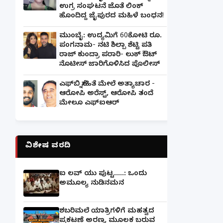
ಉಗ್ರ ಸಂಘಟನೆ ಜೊತೆ ಲಿಂಕ್
ಹೊಂದಿದ್ದ ಜೈಪುರದ ಮಹಿಳೆ ಬಂಧನ!
ಮುಂಬೈ: ಉದ್ಯಮಿಗೆ 60ಕೋಟಿ ರೂ.
ಪಂಗನಾಮ- ನಟಿ ಶಿಲ್ಪಾ ಶೆಟ್ಟಿ ಪತಿ
ರಾಜ್ ಕುಂದ್ರಾ ಪರಾರಿ- ಲುಕ್ ಔಟ್
ನೊಟೀಸ್ ಜಾರಿಗೊಳಿಸಿದ ಪೊಲೀಸ್
ಎಫ್‌ಬಿ ಸ್ನೇಹಿತೆ ಮೇಲೆ ಅತ್ಯಾಚಾರ -
ಆರೋಪಿ ಅರೆಸ್ಟ್, ಆರೋಪಿ ತಂದೆ
ಮೇಲೂ ಎಫ್ಐಆರ್
ವಿಶೇಷ ವರದಿ
ಐ ಲವ್ ಯು ಪುಟ್ಟ.....: ಒಂದು
ಅಮೂಲ್ಯ ನುಡಿನಮನ
ಶಬರಿಮಲೆ ಯಾತ್ರಿಗಳಿಗೆ ಮಹತ್ವದ
ಪ್ರಕಟಣೆ ಅರಣ್ಯ ಮೂಲಕ ಬರುವ