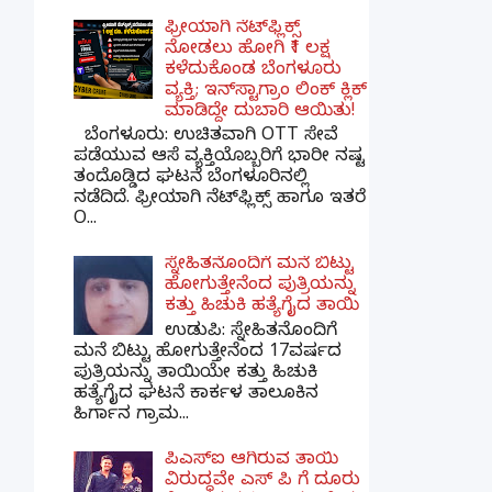
ಫ್ರೀಯಾಗಿ ನೆಟ್‌ಫ್ಲಿಕ್ಸ್
ನೋಡಲು ಹೋಗಿ ₹1 ಲಕ್ಷ
ಕಳೆದುಕೊಂಡ ಬೆಂಗಳೂರು
ವ್ಯಕ್ತಿ; ಇನ್‌ಸ್ಟಾಗ್ರಾಂ ಲಿಂಕ್ ಕ್ಲಿಕ್
ಮಾಡಿದ್ದೇ ದುಬಾರಿ ಆಯಿತು!
ಬೆಂಗಳೂರು: ಉಚಿತವಾಗಿ OTT ಸೇವೆ
ಪಡೆಯುವ ಆಸೆ ವ್ಯಕ್ತಿಯೊಬ್ಬರಿಗೆ ಭಾರೀ ನಷ್ಟ
ತಂದೊಡ್ಡಿದ ಘಟನೆ ಬೆಂಗಳೂರಿನಲ್ಲಿ
ನಡೆದಿದೆ. ಫ್ರೀಯಾಗಿ ನೆಟ್‌ಫ್ಲಿಕ್ಸ್ ಹಾಗೂ ಇತರೆ
O...
ಸ್ನೇಹಿತನೊಂದಿಗೆ ಮನೆ ಬಿಟ್ಟು
ಹೋಗುತ್ತೇನೆಂದ ಪುತ್ರಿಯನ್ನು
ಕತ್ತು ಹಿಚುಕಿ ಹತ್ಯೆಗೈದ ತಾಯಿ
ಉಡುಪಿ: ಸ್ನೇಹಿತನೊಂದಿಗೆ
ಮನೆ ಬಿಟ್ಟು ಹೋಗುತ್ತೇನೆಂದ 17ವರ್ಷದ
ಪುತ್ರಿಯನ್ನು ತಾಯಿಯೇ ಕತ್ತು ಹಿಚುಕಿ
ಹತ್ಯೆಗೈದ ಘಟನೆ ಕಾರ್ಕಳ ತಾಲೂಕಿನ
ಹಿರ್ಗಾನ ಗ್ರಾಮ...
ಪಿಎಸ್​ಐ ಆಗಿರುವ ತಾಯಿ
ವಿರುದ್ಧವೇ ಎಸ್ ಪಿ ಗೆ ದೂರು