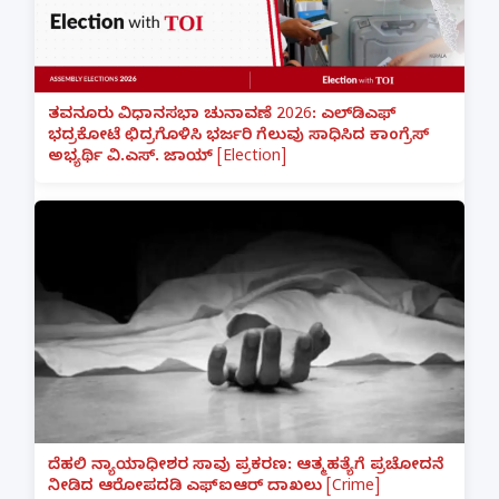
ತವನೂರು ವಿಧಾನಸಭಾ ಚುನಾವಣೆ 2026: ಎಲ್‌ಡಿಎಫ್
ಭದ್ರಕೋಟೆ ಛಿದ್ರಗೊಳಿಸಿ ಭರ್ಜರಿ ಗೆಲುವು ಸಾಧಿಸಿದ ಕಾಂಗ್ರೆಸ್
ಅಭ್ಯರ್ಥಿ ವಿ.ಎಸ್. ಜಾಯ್ [Election]
ದೆಹಲಿ ನ್ಯಾಯಾಧೀಶರ ಸಾವು ಪ್ರಕರಣ: ಆತ್ಮಹತ್ಯೆಗೆ ಪ್ರಚೋದನೆ
ನೀಡಿದ ಆರೋಪದಡಿ ಎಫ್‌ಐಆರ್ ದಾಖಲು [Crime]