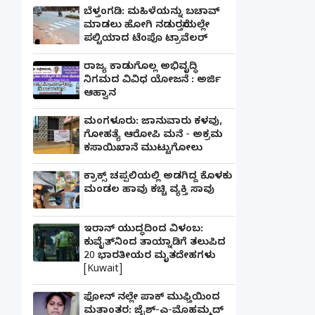
ಬೆಳ್ತಂಗಡಿ: ಮಹಿಳೆಯನ್ನು ಬಚಾವ್
ಮಾಡಲು ಹೋಗಿ ನಡುರಸ್ತೆಯಲ್ಲೇ
ಪಲ್ಟಿಯಾದ ಟೆಂಪೊ ಟ್ರಾವೆಲರ್
ರಾಜ್ಯ ಕಾಡುಗೊಲ್ಲ ಅಭಿವೃದ್ಧಿ
ನಿಗಮದ ವಿವಿಧ ಯೋಜನೆ : ಅರ್ಜಿ
ಆಹ್ವಾನ
ಮಂಗಳೂರು: ಜಾನುವಾರು ಕಳವು,
ಗೋಹತ್ಯೆ ಆರೋಪಿ ಮನೆ - ಅಕ್ರಮ
ಕಸಾಯಿಖಾನೆ ಮುಟ್ಟುಗೋಲು
ಕ್ರಾಕ್ಸ್ ಚಪ್ಪಲಿಯಲ್ಲಿ ಅಡಗಿದ್ದ ಕೊಳಕು
ಮಂಡಲ ಹಾವು ಕಚ್ಚಿ ವ್ಯಕ್ತಿ ಸಾವು
ಇರಾನ್ ಯುದ್ಧದಿಂದ ವಿಳಂಬ:
ಕುವೈತ್‌ನಿಂದ ತಾಯ್ನಾಡಿಗೆ ತಲುಪಿದ
20 ಭಾರತೀಯರ ಮೃತದೇಹಗಳು
[Kuwait]
ಫೋನ್ ನಲ್ಲೇ ಪಾಕ್ ಮುಫ್ತಿಯಿಂದ
ಮತಾಂತರ: ಜೈಶ್-ಎ-ಮೊಹಮ್ಮದ್