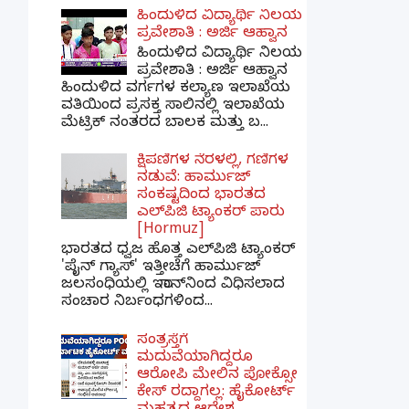
ಹಿಂದುಳಿದ ವಿದ್ಯಾರ್ಥಿ ನಿಲಯ
ಪ್ರವೇಶಾತಿ : ಅರ್ಜಿ ಆಹ್ವಾನ
ಹಿಂದುಳಿದ ವಿದ್ಯಾರ್ಥಿ ನಿಲಯ
ಪ್ರವೇಶಾತಿ : ಅರ್ಜಿ ಆಹ್ವಾನ
ಹಿಂದುಳಿದ ವರ್ಗಗಳ ಕಲ್ಯಾಣ ಇಲಾಖೆಯ
ವತಿಯಿಂದ ಪ್ರಸಕ್ತ ಸಾಲಿನಲ್ಲಿ ಇಲಾಖೆಯ
ಮೆಟ್ರಿಕ್ ನಂತರದ ಬಾಲಕ ಮತ್ತು ಬ...
ಕ್ಷಿಪಣಿಗಳ ನೆರಳಲ್ಲಿ, ಗಣಿಗಳ
ನಡುವೆ: ಹಾರ್ಮುಜ್
ಸಂಕಷ್ಟದಿಂದ ಭಾರತದ
ಎಲ್‌ಪಿಜಿ ಟ್ಯಾಂಕರ್ ಪಾರು
[Hormuz]
ಭಾರತದ ಧ್ವಜ ಹೊತ್ತ ಎಲ್‌ಪಿಜಿ ಟ್ಯಾಂಕರ್
'ಪೈನ್ ಗ್ಯಾಸ್' ಇತ್ತೀಚೆಗೆ ಹಾರ್ಮುಜ್
ಜಲಸಂಧಿಯಲ್ಲಿ ಇರಾನ್‌ನಿಂದ ವಿಧಿಸಲಾದ
ಸಂಚಾರ ನಿರ್ಬಂಧಗಳಿಂದ...
ಸಂತ್ರಸ್ತೆಗೆ
ಮದುವೆಯಾಗಿದ್ದರೂ
ಆರೋಪಿ ಮೇಲಿನ ಪೋಕ್ಸೋ
ಕೇಸ್ ರದ್ದಾಗಲ್ಲ: ಹೈಕೋರ್ಟ್