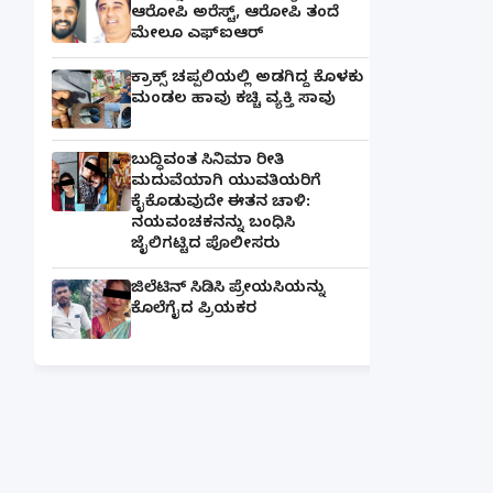
ಆರೋಪಿ ಅರೆಸ್ಟ್, ಆರೋಪಿ ತಂದೆ
ಮೇಲೂ ಎಫ್ಐಆರ್
ಕ್ರಾಕ್ಸ್ ಚಪ್ಪಲಿಯಲ್ಲಿ ಅಡಗಿದ್ದ ಕೊಳಕು
ಮಂಡಲ ಹಾವು ಕಚ್ಚಿ ವ್ಯಕ್ತಿ ಸಾವು
ಬುದ್ಧಿವಂತ ಸಿನಿಮಾ ರೀತಿ
ಮದುವೆಯಾಗಿ ಯುವತಿಯರಿಗೆ
ಕೈಕೊಡುವುದೇ ಈತನ ಚಾಳಿ:
ನಯವಂಚಕನನ್ನು ಬಂಧಿಸಿ
ಜೈಲಿಗಟ್ಟಿದ ಪೊಲೀಸರು
ಜಿಲೆಟಿನ್ ಸಿಡಿಸಿ ಪ್ರೇಯಸಿಯನ್ನು
ಕೊಲೆಗೈದ ಪ್ರಿಯಕರ