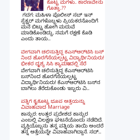
ಕೊಟ್ಟ ಮಗಳು.. ಕಾರಣವೇನು
ಗೊತ್ತಾ..??
ಗದಗ​: ಮಹಿಳಾ ಪೊಲೀಸ್​ ಸಬ್ ​ಇನ್​
ಸ್ಪೆಕ್ಟರ್​ ಮಗಳೊಬ್ಬಳು ಪ್ರಿಯಕರನೊಂದಿಗೆ
ಮನೆ ಬಿಟ್ಟು ಹೋಗಿ ಮದುವೆ
ಮಾಡಿಕೊಂಡಿದ್ದು, ನಮಗೆ ರಕ್ಷಣೆ ಕೊಡಿ
ಎಂದು ತಾಯ...
ವೇಗವಾಗಿ ಚಲಿಸುತ್ತಿದ್ದ ಕೆಎಸ್​ಆರ್​ಟಿಸಿ ಬಸ್​
ನಿಂದ ಹೊರಗೆಸೆಯಲ್ಪಟ್ಟ ವಿದ್ಯಾರ್ಥಿನಿಯರು!
ಭೀಕರ ದೃಶ್ಯ ಸಿಸಿ ಕ್ಯಾಮರಾದಲ್ಲಿ ಸೆರೆ
ವೇಗವಾಗಿ ಚಲಿಸುತ್ತಿದ್ದ ಕೆಎಸ್‌ಆರ್‌ಟಿಸಿ
ಬಸ್‌ನಿಂದ ಹೊರಗೆಸೆಯಲ್ಪಟ್ಟ
ವಿದ್ಯಾರ್ಥಿನಿಯರು! ಕೆಎಸ್‌ಆರ್‌ಟಿಸಿ ಬಸ್‌ನ
ಬಾಗಿಲು ತೆರೆದುಕೊಂಡು ಇಬ್ಬರು ವಿ...
ಪತ್ನಿಗೆ ಕೈಕೊಟ್ಟ ಭೂಪ ಅತ್ತೆಯನ್ನು
ವಿವಾಹವಾದ Marriage
ಕಾನ್ಪುರ: ಉತ್ತರ ಪ್ರದೇಶದ ಕಾನ್ಪುರ
ಎಂಬಲ್ಲಿ ವಿಲಕ್ಷಣ ಘಟನೆಯೊಂದು ನಡೆದಿದೆ.
ವ್ಯಕ್ತಿಯೊಬ್ಬನು ತನ್ನ ಪತ್ನಿಯ ತಾಯಿ ಅಂದರೆ
ತನ್ನ ಅತ್ತೆಯನ್ನೇ ವಿವಾಹವಾಗಿದ್ದಾನೆ. ಸದ್...