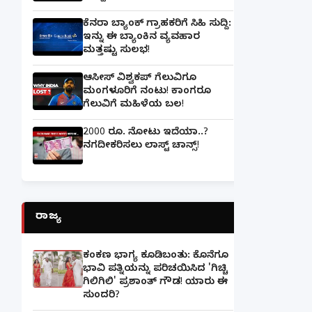
ಕೆನರಾ ಬ್ಯಾಂಕ್‌ ಗ್ರಾಹಕರಿಗೆ ಸಿಹಿ ಸುದ್ದಿ:
ಇನ್ನು ಈ ಬ್ಯಾಂಕಿನ ವ್ಯವಹಾರ
ಮತ್ತಷ್ಟು ಸುಲಭ!
ಆಸೀಸ್ ವಿಶ್ವಕಪ್ ಗೆಲುವಿಗೂ
ಮಂಗಳೂರಿಗೆ ನಂಟು! ಕಾಂಗರೂ
ಗೆಲುವಿಗೆ ಮಹಿಳೆಯ ಬಲ!
2000 ರೂ. ನೋಟು ಇದೆಯಾ..?
ನಗದೀಕರಿಸಲು ಲಾಸ್ಟ್‌ ಚಾನ್ಸ್‌!
ರಾಜ್ಯ
ಕಂಕಣ ಭಾಗ್ಯ ಕೂಡಿಬಂತು: ಕೊನೆಗೂ
ಭಾವಿ ಪತ್ನಿಯನ್ನು ಪರಿಚಯಿಸಿದ 'ಗಿಚ್ಚಿ
ಗಿಲಿಗಿಲಿ' ಪ್ರಶಾಂತ್ ಗೌಡ! ಯಾರು ಈ
ಸುಂದರಿ?