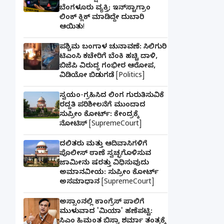
ಬೆಂಗಳೂರು ವ್ಯಕ್ತಿ; ಇನ್‌ಸ್ಟಾಗ್ರಾಂ
ಲಿಂಕ್ ಕ್ಲಿಕ್ ಮಾಡಿದ್ದೇ ದುಬಾರಿ
ಆಯಿತು!
ಪಶ್ಚಿಮ ಬಂಗಾಳ ಚುನಾವಣೆ: ಸಿಲಿಗುರಿ
ಟಿಎಂಸಿ ಕಚೇರಿಗೆ ಬೆಂಕಿ ಹಚ್ಚಿ ದಾಳಿ,
ಬಿಜೆಪಿ ವಿರುದ್ಧ ಗಂಭೀರ ಆರೋಪ,
ವಿಡಿಯೋ ಬಿಡುಗಡೆ [Politics]
ಸ್ವಯಂ-ಗ್ರಹಿಸಿದ ಲಿಂಗ ಗುರುತಿಸುವಿಕೆ
ರದ್ದತಿ ಪರಿಶೀಲನೆಗೆ ಮುಂದಾದ
ಸುಪ್ರೀಂ ಕೋರ್ಟ್: ಕೇಂದ್ರಕ್ಕೆ
ನೋಟಿಸ್ [SupremeCourt]
ದಲಿತರು ಮತ್ತು ಆದಿವಾಸಿಗಳಿಗೆ
ಪೊಲೀಸ್ ಠಾಣೆ ಸ್ವಚ್ಛಗೊಳಿಸುವ
ಜಾಮೀನು ಷರತ್ತು ವಿಧಿಸುವುದು
ಅಮಾನವೀಯ: ಸುಪ್ರೀಂ ಕೋರ್ಟ್
ಅಸಮಾಧಾನ [SupremeCourt]
ಅಸ್ಸಾಂನಲ್ಲಿ ಕಾಂಗ್ರೆಸ್ ಪಾಲಿಗೆ
ಮುಳುವಾದ 'ಮಿಯಾ' ಹಣೆಪಟ್ಟಿ:
ಸಿಎಂ ಹಿಮಂತ ಬಿಸ್ವಾ ಶರ್ಮಾ ತಂತ್ರಕ್ಕೆ