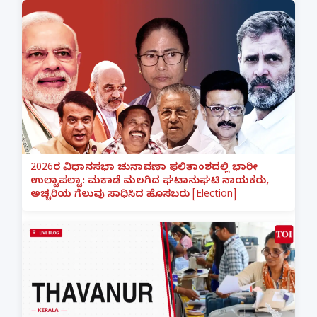
2026ರ ವಿಧಾನಸಭಾ ಚುನಾವಣಾ ಫಲಿತಾಂಶದಲ್ಲಿ ಭಾರೀ
ಉಲ್ಟಾಪಲ್ಟಾ: ಮಕಾಡೆ ಮಲಗಿದ ಘಟಾನುಘಟಿ ನಾಯಕರು,
ಅಚ್ಚರಿಯ ಗೆಲುವು ಸಾಧಿಸಿದ ಹೊಸಬರು [Election]