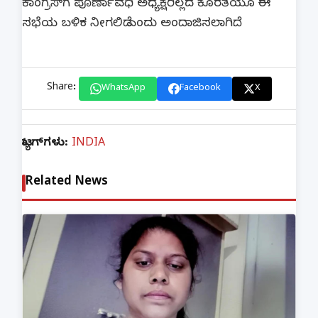
ಕಾಂಗ್ರೆಸ್‌ಗೆ ಪೂರ್ಣಾವಧಿ ಅಧ್ಯಕ್ಷರಿಲ್ಲದ ಕೊರತೆಯೂ ಈ
ಸಭೆಯ ಬಳಿಕ ನೀಗಲಿದೆ ಎಂದು ಅಂದಾಜಿಸಲಾಗಿದೆ.
Share:
WhatsApp
Facebook
X
ಟ್ಯಾಗ್‌ಗಳು:
INDIA
Related News