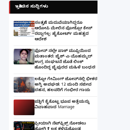
ಇತ್ತೀಚಿನ ಸುದ್ದಿಗಳು
ಸಂತ್ರಸ್ತೆಗೆ ಮದುವೆಯಾಗಿದ್ದರೂ
ಆರೋಪಿ ಮೇಲಿನ ಪೋಕ್ಸೋ ಕೇಸ್
ರದ್ದಾಗಲ್ಲ: ಹೈಕೋರ್ಟ್ ಮಹತ್ವದ
ಆದೇಶ
ಫೋನ್ ನಲ್ಲೇ ಪಾಕ್ ಮುಫ್ತಿಯಿಂದ
ಮತಾಂತರ: ಜೈಶ್-ಎ-ಮೊಹಮ್ಮದ್
ಉಗ್ರ ಸಂಘಟನೆ ಜೊತೆ ಲಿಂಕ್
ಹೊಂದಿದ್ದ ಜೈಪುರದ ಮಹಿಳೆ ಬಂಧನ!
ಲಕ್ನೋ ಗೇಮಿಂಗ್ ಜೋನ್‌ನಲ್ಲಿ ಭೀಕರ
ಅಗ್ನಿ ಅವಘಡ: 12 ಮಂದಿ ಸಜೀವ
ದಹನ, ಹಲವರಿಗೆ ಗಂಭೀರ ಗಾಯ
ಪತ್ನಿಗೆ ಕೈಕೊಟ್ಟ ಭೂಪ ಅತ್ತೆಯನ್ನು
ವಿವಾಹವಾದ Marriage
ಫ್ರೀಯಾಗಿ ನೆಟ್‌ಫ್ಲಿಕ್ಸ್ ನೋಡಲು
ಹೋಗಿ ₹1 ಲಕ್ಷ ಕಳೆದುಕೊಂಡ