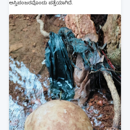
ಅಸ್ತಿಪಂಜರವೊಂದು ಪತ್ತೆಯಾಗಿದೆ.