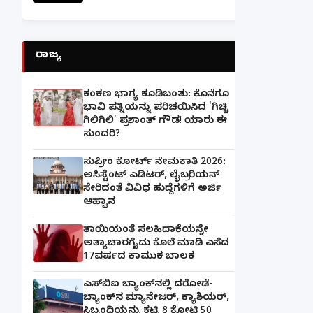
ರಾಜ್ಯ
ಕಂಕಣ ಭಾಗ್ಯ ಕೂಡಿಬಂತು: ಕೊನೆಗೂ
ಭಾವಿ ಪತ್ನಿಯನ್ನು ಪರಿಚಯಿಸಿದ 'ಗಿಚ್ಚಿ
ಗಿಲಿಗಿಲಿ' ಪ್ರಶಾಂತ್ ಗೌಡ! ಯಾರು ಈ
ಸುಂದರಿ?
ಸುಪ್ರೀಂ ಕೋರ್ಟ್ ನೇಮಕಾತಿ 2026:
ಅಸಿಸ್ಟೆಂಟ್ ಎಡಿಟರ್, ಲೈಬ್ರರಿಯನ್
ಸೇರಿದಂತೆ ವಿವಿಧ ಹುದ್ದೆಗಳಿಗೆ ಅರ್ಜಿ
ಆಹ್ವಾನ
ತಾಯಿಯಂತೆ ಸಲಹಿದಾಕೆಯನ್ನೇ
ಅತ್ಯಾಚಾರಗೈದು ಕೊಲೆ ಮಾಡಿ ಎಸೆದ
17ವರ್ಷದ ಕಾಮುಕ ಬಾಲಕ
ಎಸ್‌ಬಿಐ ಬ್ಯಾಂಕ್‌ನಲ್ಲಿ‌ ದರೋಡೆ-
ಬ್ಯಾಂಕ್​ನ ಮ್ಯಾನೇಜರ್‌, ಕ್ಯಾಶಿಯರ್‌,
ಸಿಬ್ಬಂದಿಯನ್ನು ಕಟ್ಟಿ 8 ಕೋಟಿ 50