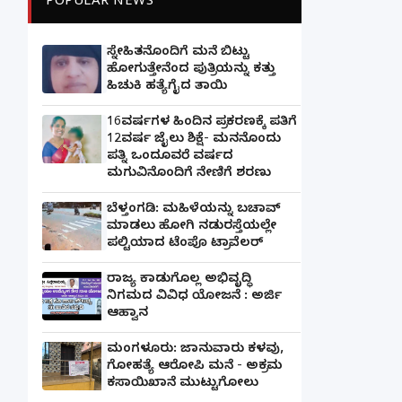
POPULAR NEWS
ಸ್ನೇಹಿತನೊಂದಿಗೆ ಮನೆ ಬಿಟ್ಟು
ಹೋಗುತ್ತೇನೆಂದ ಪುತ್ರಿಯನ್ನು ಕತ್ತು
ಹಿಚುಕಿ ಹತ್ಯೆಗೈದ ತಾಯಿ
16ವರ್ಷಗಳ ಹಿಂದಿನ ಪ್ರಕರಣಕ್ಕೆ ಪತಿಗೆ
12ವರ್ಷ ಜೈಲು ಶಿಕ್ಷೆ- ಮನನೊಂದು
ಪತ್ನಿ ಒಂದೂವರೆ ವರ್ಷದ
ಮಗುವಿನೊಂದಿಗೆ ನೇಣಿಗೆ ಶರಣು
ಬೆಳ್ತಂಗಡಿ: ಮಹಿಳೆಯನ್ನು ಬಚಾವ್
ಮಾಡಲು ಹೋಗಿ ನಡುರಸ್ತೆಯಲ್ಲೇ
ಪಲ್ಟಿಯಾದ ಟೆಂಪೊ ಟ್ರಾವೆಲರ್
ರಾಜ್ಯ ಕಾಡುಗೊಲ್ಲ ಅಭಿವೃದ್ಧಿ
ನಿಗಮದ ವಿವಿಧ ಯೋಜನೆ : ಅರ್ಜಿ
ಆಹ್ವಾನ
ಮಂಗಳೂರು: ಜಾನುವಾರು ಕಳವು,
ಗೋಹತ್ಯೆ ಆರೋಪಿ ಮನೆ - ಅಕ್ರಮ
ಕಸಾಯಿಖಾನೆ ಮುಟ್ಟುಗೋಲು