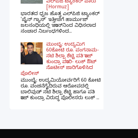
ಎಲ್‌ಪಿಜಿ ಟ್ಯಾಂಕರ್ ಪಾರು
[Hormuz]
ಭಾರತದ ಧ್ವಜ ಹೊತ್ತ ಎಲ್‌ಪಿಜಿ ಟ್ಯಾಂಕರ್
'ಪೈನ್ ಗ್ಯಾಸ್' ಇತ್ತೀಚೆಗೆ ಹಾರ್ಮುಜ್
ಜಲಸಂಧಿಯಲ್ಲಿ ಇರಾನ್‌ನಿಂದ ವಿಧಿಸಲಾದ
ಸಂಚಾರ ನಿರ್ಬಂಧಗಳಿಂದ...
ಮುಂಬೈ: ಉದ್ಯಮಿಗೆ
60ಕೋಟಿ ರೂ. ಪಂಗನಾಮ-
ನಟಿ ಶಿಲ್ಪಾ ಶೆಟ್ಟಿ ಪತಿ ರಾಜ್
ಕುಂದ್ರಾ ಪರಾರಿ- ಲುಕ್ ಔಟ್
ನೊಟೀಸ್ ಜಾರಿಗೊಳಿಸಿದ
ಪೊಲೀಸ್
ಮುಂಬೈ: ಉದ್ಯಮಿಯೋರ್ವರಿಗೆ 60 ಕೋಟಿ
ರೂ. ವಂಚನೆಗೈದಿರುವ ಆರೋಪದಲ್ಲಿ
ಬಾಲಿವುಡ್ ನಟಿ ಶಿಲ್ಪಾ ಶೆಟ್ಟಿ ಹಾಗೂ ಪತಿ
ರಾಜ್ ಕುಂದ್ರಾ ವಿರುದ್ಧ ಪೊಲೀಸರು ಲುಕ್ ...
×
📢 ನಮ್ಮ WhatsApp ಗ್ರೂಪ್‌ಗೆ ಸೇರಿ — ತಕ್ಷಣದ
ಬ್ರೇಕಿಂಗ್ ನ್ಯೂಸ್ ಪಡೆಯಿರಿ!