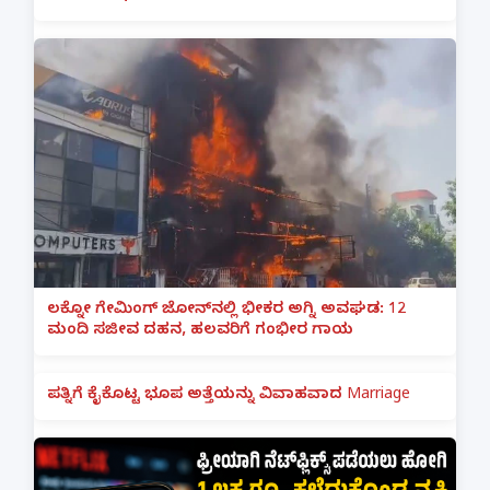
ಲಕ್ನೋ ಗೇಮಿಂಗ್ ಜೋನ್‌ನಲ್ಲಿ ಭೀಕರ ಅಗ್ನಿ ಅವಘಡ: 12
ಮಂದಿ ಸಜೀವ ದಹನ, ಹಲವರಿಗೆ ಗಂಭೀರ ಗಾಯ
ಪತ್ನಿಗೆ ಕೈಕೊಟ್ಟ ಭೂಪ ಅತ್ತೆಯನ್ನು ವಿವಾಹವಾದ Marriage