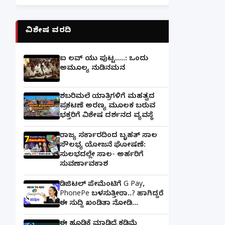
ವಿಶೇಷ ವರದಿ
ಐ ಲವ್ ಯು ಪುಟ್ಟ.....: ಒಂದು
ಅಮೂಲ್ಯ ನುಡಿನಮನ
ಶಬರಿಮಲೆ ಯಾತ್ರಿಗಳಿಗೆ ಮಹತ್ವದ
ಪ್ರಕಟಣೆ ಅರಣ್ಯ ಮೂಲಕ ಬರುವ
ಭಕ್ತರಿಗೆ ವಿಶೇಷ ದರ್ಶನದ ವ್ಯವಸ್ಥೆ
ರಾಜ್ಯ ಸರ್ಕಾರದಿಂದ ಬೃಹತ್ ಸಾಲ
ಸೌಲಭ್ಯ ಯೋಜನೆ ಘೋಷಣೆ:
ಸುಲಭದಲ್ಲೇ ಸಾಲ- ಅರ್ಹರಿಗೆ
ಸುವರ್ಣಾವಕಾಶ
ಡಿಜಿಟಲ್ ಪೇಮೆಂಟಿಗೆ G Pay,
PhonePe ಬಳಸುತ್ತೀರಾ..? ಹಾಗಿದ್ದರೆ
ಈ ಸುದ್ದಿ ಖಂಡಿತಾ ನೋಡಿ...
ಈ ಹೂಡಿಕೆ ಮಾಡಿದ್ರೆ ಕಡಿಮೆ