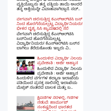
ಎಂಬಲ್ಲಿ ವಿಲಕ್ಷಣ ಘಟನೆಯೊಂದು ನಡೆದಿದೆ.
ವ್ಯಕ್ತಿಯೊಬ್ಬನು ತನ್ನ ಪತ್ನಿಯ ತಾಯಿ ಅಂದರೆ
ತನ್ನ ಅತ್ತೆಯನ್ನೇ ವಿವಾಹವಾಗಿದ್ದಾನೆ. ಸದ್...
ವೇಗವಾಗಿ ಚಲಿಸುತ್ತಿದ್ದ ಕೆಎಸ್​ಆರ್​ಟಿಸಿ ಬಸ್​
ನಿಂದ ಹೊರಗೆಸೆಯಲ್ಪಟ್ಟ ವಿದ್ಯಾರ್ಥಿನಿಯರು!
ಭೀಕರ ದೃಶ್ಯ ಸಿಸಿ ಕ್ಯಾಮರಾದಲ್ಲಿ ಸೆರೆ
ವೇಗವಾಗಿ ಚಲಿಸುತ್ತಿದ್ದ ಕೆಎಸ್‌ಆರ್‌ಟಿಸಿ
ಬಸ್‌ನಿಂದ ಹೊರಗೆಸೆಯಲ್ಪಟ್ಟ
ವಿದ್ಯಾರ್ಥಿನಿಯರು! ಕೆಎಸ್‌ಆರ್‌ಟಿಸಿ ಬಸ್‌ನ
ಬಾಗಿಲು ತೆರೆದುಕೊಂಡು ಇಬ್ಬರು ವಿ...
ಹಿಂದುಳಿದ ವಿದ್ಯಾರ್ಥಿ ನಿಲಯ
ಪ್ರವೇಶಾತಿ : ಅರ್ಜಿ ಆಹ್ವಾನ
ಹಿಂದುಳಿದ ವಿದ್ಯಾರ್ಥಿ ನಿಲಯ
ಪ್ರವೇಶಾತಿ : ಅರ್ಜಿ ಆಹ್ವಾನ
ಹಿಂದುಳಿದ ವರ್ಗಗಳ ಕಲ್ಯಾಣ ಇಲಾಖೆಯ
ವತಿಯಿಂದ ಪ್ರಸಕ್ತ ಸಾಲಿನಲ್ಲಿ ಇಲಾಖೆಯ
ಮೆಟ್ರಿಕ್ ನಂತರದ ಬಾಲಕ ಮತ್ತು ಬ...
ಕ್ಷಿಪಣಿಗಳ ನೆರಳಲ್ಲಿ, ಗಣಿಗಳ
ನಡುವೆ: ಹಾರ್ಮುಜ್
ಸಂಕಷ್ಟದಿಂದ ಭಾರತದ