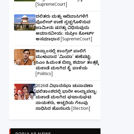
[SupremeCourt]
ದಲಿತರು ಮತ್ತು ಆದಿವಾಸಿಗಳಿಗೆ
ಪೊಲೀಸ್ ಠಾಣೆ ಸ್ವಚ್ಛಗೊಳಿಸುವ
ಜಾಮೀನು ಷರತ್ತು ವಿಧಿಸುವುದು
ಅಮಾನವೀಯ: ಸುಪ್ರೀಂ ಕೋರ್ಟ್
ಅಸಮಾಧಾನ [SupremeCourt]
ಅಸ್ಸಾಂನಲ್ಲಿ ಕಾಂಗ್ರೆಸ್ ಪಾಲಿಗೆ
ಮುಳುವಾದ 'ಮಿಯಾ' ಹಣೆಪಟ್ಟಿ:
ಸಿಎಂ ಹಿಮಂತ ಬಿಸ್ವಾ ಶರ್ಮಾ ತಂತ್ರಕ್ಕೆ
ಮಕಾಡೆ ಮಲಗಿದ ಕೈ ಪಾಳೆಯ
[Politics]
2026ರ ವಿಧಾನಸಭಾ ಚುನಾವಣಾ
ಫಲಿತಾಂಶದಲ್ಲಿ ಭಾರೀ ಉಲ್ಟಾಪಲ್ಟಾ:
ಮಕಾಡೆ ಮಲಗಿದ ಘಟಾನುಘಟಿ
ನಾಯಕರು, ಅಚ್ಚರಿಯ ಗೆಲುವು
ಸಾಧಿಸಿದ ಹೊಸಬರು [Election]