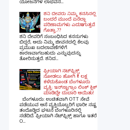
ಯೋಜನೆಗಳ ಲಾಭವನ...
ಶನಿ ದೇವರು ನಿಮ್ಮ ಕನಸಿನಲ್ಲಿ
ಬಂದರೆ ಮುಂದೆ ಏನೆಲ್ಲಾ
ಪರಿಣಾಮಗಳು ಎದುರಾಗುತ್ತವೆ
ಗೊತ್ತಾ..??
ಶನಿ ದೇವರಿಗೆ ಸಂಬಂಧಿಸಿದ ಕನಸುಗಳು
ಬಿದ್ದರೆ, ಅದು ನಿಮ್ಮ ಜೀವನದಲ್ಲಿ ಕೆಲವು
ಪ್ರಮುಖ ಬದಲಾವಣೆಗಳಿಗೆ
ಕಾರಣವಾಗಬಹುದು ಎನ್ನುವುದನ್ನು
ತೋರಿಸುತ್ತದೆ. ಶನಿದ...
ಫ್ರೀಯಾಗಿ ನೆಟ್‌ಫ್ಲಿಕ್ಸ್
ನೋಡಲು ಹೋಗಿ ₹1 ಲಕ್ಷ
ಕಳೆದುಕೊಂಡ ಬೆಂಗಳೂರು
ವ್ಯಕ್ತಿ; ಇನ್‌ಸ್ಟಾಗ್ರಾಂ ಲಿಂಕ್ ಕ್ಲಿಕ್
ಮಾಡಿದ್ದೇ ದುಬಾರಿ ಆಯಿತು!
ಬೆಂಗಳೂರು: ಉಚಿತವಾಗಿ OTT ಸೇವೆ
ಪಡೆಯುವ ಆಸೆ ವ್ಯಕ್ತಿಯೊಬ್ಬರಿಗೆ ಭಾರೀ ನಷ್ಟ
ತಂದೊಡ್ಡಿದ ಘಟನೆ ಬೆಂಗಳೂರಿನಲ್ಲಿ
ನಡೆದಿದೆ. ಫ್ರೀಯಾಗಿ ನೆಟ್‌ಫ್ಲಿಕ್ಸ್ ಹಾಗೂ ಇತರೆ
O...