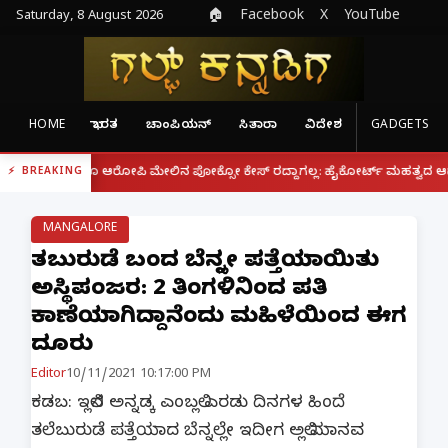
Saturday, 8 August 2026
🏠
Facebook
X
YouTube
HOME
ಭಾರತ
ಚಾಂಪಿಯನ್
ಸಿತಾರಾ
ವಿದೇಶ
GADGETS
|
ರೂ ಆರೋಪಿ ಮೇಲಿನ ಪೋಕ್ಸೋ ಕೇಸ್ ರದ್ದಾಗಲ್ಲ: ಹೈಕೋರ್ಟ್ ಮಹತ್ವದ ಆದೇಶ
ಫೋನ್ ನ
BREAKING
MANGALORE
ತಲೆಬುರುಡೆ ಬಂದ ಬೆನ್ನಲ್ಲೇ ಪತ್ತೆಯಾಯಿತು
ಅಸ್ಥಿಪಂಜರ: 2 ತಿಂಗಳಿನಿಂದ ಪತಿ
ಕಾಣೆಯಾಗಿದ್ದಾನೆಂದು ಮಹಿಳೆಯಿಂದ ಈಗ
ದೂರು
Editor
10/11/2021 10:17:00 PM
ಕಡಬ: ಇಲ್ಲಿನ ಅನ್ನಡ್ಕ ಎಂಬಲ್ಲಿ ಎರಡು ದಿನಗಳ ಹಿಂದೆ
ತಲೆಬುರುಡೆ ಪತ್ತೆಯಾದ ಬೆನ್ನಲ್ಲೇ ಇದೀಗ ಅಲ್ಲಿ ಮಾನವ