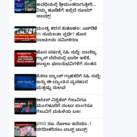
ಅವಧಿಯಲ್ಲಿ ಶ್ರೀಮಂತರಾಗುತ್ತೀರಿ...
ನಿಮ್ಮ ಹೂಡಿಕೆಗೆ ಇಲ್ಲಿದೆ ಸೂಪರ್
ಚಾಯ್ಸ್‌!
ಮಂಡ್ಯ ಕದನ ಕುತೂಹಲ: ಎಚ್‌ಡಿಕೆ
Vs ಸುಮಲತಾ ಸ್ಪರ್ಧೆ? ಹೊಸ
ರಾಜಕೀಯ ಸಮೀಕರಣ
ಹೊಸ ವರ್ಷಕ್ಕೆ ಸಿಹಿ ಸುದ್ದಿ: ವಾಣಿಜ್ಯ
ಗ್ಯಾಸ್‌ ಬೆಲೆಯಲ್ಲಿ ಭಾರೀ ಇಳಿಕೆ,
ಉಜ್ವಲ ಫಲಾನುಭವಿಗಳಿಗೆ ಸಂತಸ
ಕೆನರಾ ಬ್ಯಾಂಕ್‌ ಗ್ರಾಹಕರಿಗೆ ಸಿಹಿ ಸುದ್ದಿ:
ಇನ್ನು ಈ ಬ್ಯಾಂಕಿನ ವ್ಯವಹಾರ
ಮತ್ತಷ್ಟು ಸುಲಭ!
ಆಸೀಸ್ ವಿಶ್ವಕಪ್ ಗೆಲುವಿಗೂ
ಮಂಗಳೂರಿಗೆ ನಂಟು! ಕಾಂಗರೂ
ಗೆಲುವಿಗೆ ಮಹಿಳೆಯ ಬಲ!
2000 ರೂ. ನೋಟು ಇದೆಯಾ..?
ನಗದೀಕರಿಸಲು ಲಾಸ್ಟ್‌ ಚಾನ್ಸ್‌!