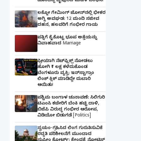
ಹೊಂದಿದ್ದ ಜೈಪುರದ ಮಹಿಳೆ ಬಂಧನ!
ಲಕ್ನೋ ಗೇಮಿಂಗ್ ಜೋನ್‌ನಲ್ಲಿ ಭೀಕರ
ಅಗ್ನಿ ಅವಘಡ: 12 ಮಂದಿ ಸಜೀವ
ದಹನ, ಹಲವರಿಗೆ ಗಂಭೀರ ಗಾಯ
ಪತ್ನಿಗೆ ಕೈಕೊಟ್ಟ ಭೂಪ ಅತ್ತೆಯನ್ನು
ವಿವಾಹವಾದ Marriage
ಫ್ರೀಯಾಗಿ ನೆಟ್‌ಫ್ಲಿಕ್ಸ್ ನೋಡಲು
ಹೋಗಿ ₹1 ಲಕ್ಷ ಕಳೆದುಕೊಂಡ
ಬೆಂಗಳೂರು ವ್ಯಕ್ತಿ; ಇನ್‌ಸ್ಟಾಗ್ರಾಂ
ಲಿಂಕ್ ಕ್ಲಿಕ್ ಮಾಡಿದ್ದೇ ದುಬಾರಿ
ಆಯಿತು!
ಪಶ್ಚಿಮ ಬಂಗಾಳ ಚುನಾವಣೆ: ಸಿಲಿಗುರಿ
ಟಿಎಂಸಿ ಕಚೇರಿಗೆ ಬೆಂಕಿ ಹಚ್ಚಿ ದಾಳಿ,
ಬಿಜೆಪಿ ವಿರುದ್ಧ ಗಂಭೀರ ಆರೋಪ,
ವಿಡಿಯೋ ಬಿಡುಗಡೆ [Politics]
ಸ್ವಯಂ-ಗ್ರಹಿಸಿದ ಲಿಂಗ ಗುರುತಿಸುವಿಕೆ
ರದ್ದತಿ ಪರಿಶೀಲನೆಗೆ ಮುಂದಾದ
ಸುಪ್ರೀಂ ಕೋರ್ಟ್: ಕೇಂದ್ರಕ್ಕೆ ನೋಟಿಸ್