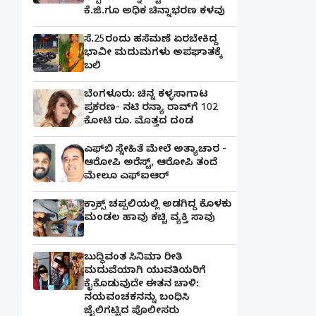
ಕೆ.ಜಿ.ಗೂ ಅಧಿಕ ಚಿನ್ನಾಭರಣ ಕಳವು
ಸೆ.25ರಂದು ಹಸೆಮಣೆ ಏರಬೇಕಿದ್ದ
ಭಾವೀ ಮದುಮಗಳು ಅಪಘಾತಕ್ಕೆ
ಬಲಿ
ಬೆಂಗಳೂರು: ಚಿನ್ನ ಕಳ್ಳಸಾಗಾಟ
ಪ್ರಕರಣ- ನಟಿ ರನ್ಯಾ ರಾವ್‌ಗೆ 102
ಕೋಟಿ ರೂ. ಮೊತ್ತದ ದಂಡ
ಎಫ್‌ಬಿ ಸ್ನೇಹಿತೆ ಮೇಲೆ ಅತ್ಯಾಚಾರ -
ಆರೋಪಿ ಅರೆಸ್ಟ್, ಆರೋಪಿ ತಂದೆ
ಮೇಲೂ ಎಫ್ಐಆರ್
ಕ್ರಾಕ್ಸ್ ಚಪ್ಪಲಿಯಲ್ಲಿ ಅಡಗಿದ್ದ ಕೊಳಕು
ಮಂಡಲ ಹಾವು ಕಚ್ಚಿ ವ್ಯಕ್ತಿ ಸಾವು
ಬುದ್ಧಿವಂತ ಸಿನಿಮಾ ರೀತಿ
ಮದುವೆಯಾಗಿ ಯುವತಿಯರಿಗೆ
ಕೈಕೊಡುವುದೇ ಈತನ ಚಾಳಿ:
ನಯವಂಚಕನನ್ನು ಬಂಧಿಸಿ
ಜೈಲಿಗಟ್ಟಿದ ಪೊಲೀಸರು