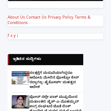
About Us
Contact Us
Privacy Policy
Terms &
Conditions
f
x
y
i
ಇತ್ತೀಚಿನ ಸುದ್ದಿಗಳು
ಸಂತ್ರಸ್ತೆಗೆ ಮದುವೆಯಾಗಿದ್ದರೂ
ಆರೋಪಿ ಮೇಲಿನ ಪೋಕ್ಸೋ ಕೇಸ್
ರದ್ದಾಗಲ್ಲ: ಹೈಕೋರ್ಟ್ ಮಹತ್ವದ
ಆದೇಶ
ಫೋನ್ ನಲ್ಲೇ ಪಾಕ್ ಮುಫ್ತಿಯಿಂದ
ಮತಾಂತರ: ಜೈಶ್-ಎ-ಮೊಹಮ್ಮದ್
ಉಗ್ರ ಸಂಘಟನೆ ಜೊತೆ ಲಿಂಕ್