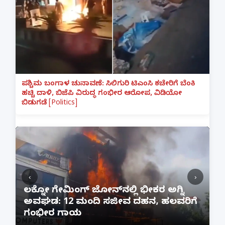
ಪಶ್ಚಿಮ ಬಂಗಾಳ ಚುನಾವಣೆ: ಸಿಲಿಗುರಿ ಟಿಎಂಸಿ ಕಚೇರಿಗೆ ಬೆಂಕಿ
ಹಚ್ಚಿ ದಾಳಿ, ಬಿಜೆಪಿ ವಿರುದ್ಧ ಗಂಭೀರ ಆರೋಪ, ವಿಡಿಯೋ
ಬಿಡುಗಡೆ [Politics]
‹
›
:
ಲಕ್ನೋ ಗೇಮಿಂಗ್ ಜೋನ್‌ನಲ್ಲಿ ಭೀಕರ ಅಗ್ನಿ
ಅವಘಡ: 12 ಮಂದಿ ಸಜೀವ ದಹನ, ಹಲವರಿಗೆ
ಪ
ಗಂಭೀರ ಗಾಯ
M