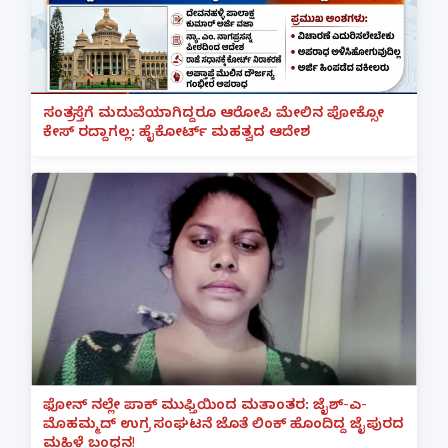
ಸಂತ್ರಸ್ತೆಗೆ ಮದುವೆಯಾಗಿದ್ದರೂ ಆರೋಪಿ ಮೇಲಿನ ಪೋಕ್ಸೋ
ಕೇಸ್ ರದ್ದಾಗಲ್ಲ: ಹೈಕೋರ್ಟ್ ಮಹತ್ವದ ಆದೇಶ
ಫೋನ್ ನಲ್ಲೇ ಪಾಕ್ ಮುಫ್ತಿಯಿಂದ ಮತಾಂತರ: ಜೈಶ್-ಎ-
ಮೊಹಮ್ಮದ್ ಉಗ್ರ ಸಂಘಟನೆ ಜೊತೆ ಲಿಂಕ್ ಹೊಂದಿದ್ದ ಜೈಪುರದ
ಮಹಿಳೆ ಬಂಧನ!