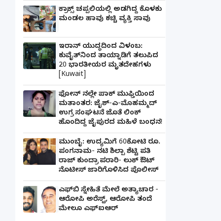
ಕ್ರಾಕ್ಸ್ ಚಪ್ಪಲಿಯಲ್ಲಿ ಅಡಗಿದ್ದ ಕೊಳಕು
ಮಂಡಲ ಹಾವು ಕಚ್ಚಿ ವ್ಯಕ್ತಿ ಸಾವು
ಇರಾನ್ ಯುದ್ಧದಿಂದ ವಿಳಂಬ:
ಕುವೈತ್‌ನಿಂದ ತಾಯ್ನಾಡಿಗೆ ತಲುಪಿದ
20 ಭಾರತೀಯರ ಮೃತದೇಹಗಳು
[Kuwait]
ಫೋನ್ ನಲ್ಲೇ ಪಾಕ್ ಮುಫ್ತಿಯಿಂದ
ಮತಾಂತರ: ಜೈಶ್-ಎ-ಮೊಹಮ್ಮದ್
ಉಗ್ರ ಸಂಘಟನೆ ಜೊತೆ ಲಿಂಕ್
ಹೊಂದಿದ್ದ ಜೈಪುರದ ಮಹಿಳೆ ಬಂಧನ!
ಮುಂಬೈ: ಉದ್ಯಮಿಗೆ 60ಕೋಟಿ ರೂ.
ಪಂಗನಾಮ- ನಟಿ ಶಿಲ್ಪಾ ಶೆಟ್ಟಿ ಪತಿ
ರಾಜ್ ಕುಂದ್ರಾ ಪರಾರಿ- ಲುಕ್ ಔಟ್
ನೊಟೀಸ್ ಜಾರಿಗೊಳಿಸಿದ ಪೊಲೀಸ್
ಎಫ್‌ಬಿ ಸ್ನೇಹಿತೆ ಮೇಲೆ ಅತ್ಯಾಚಾರ -
ಆರೋಪಿ ಅರೆಸ್ಟ್, ಆರೋಪಿ ತಂದೆ
ಮೇಲೂ ಎಫ್ಐಆರ್