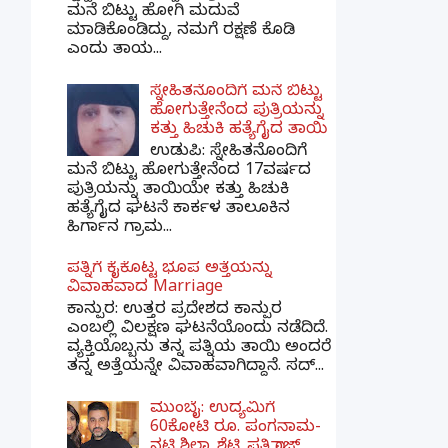
ಮನೆ ಬಿಟ್ಟು ಹೋಗಿ ಮದುವೆ
ಮಾಡಿಕೊಂಡಿದ್ದು, ನಮಗೆ ರಕ್ಷಣೆ ಕೊಡಿ
ಎಂದು ತಾಯ...
ಸ್ನೇಹಿತನೊಂದಿಗೆ ಮನೆ ಬಿಟ್ಟು
ಹೋಗುತ್ತೇನೆಂದ ಪುತ್ರಿಯನ್ನು
ಕತ್ತು ಹಿಚುಕಿ ಹತ್ಯೆಗೈದ ತಾಯಿ
ಉಡುಪಿ: ಸ್ನೇಹಿತನೊಂದಿಗೆ
ಮನೆ ಬಿಟ್ಟು ಹೋಗುತ್ತೇನೆಂದ 17ವರ್ಷದ
ಪುತ್ರಿಯನ್ನು ತಾಯಿಯೇ ಕತ್ತು ಹಿಚುಕಿ
ಹತ್ಯೆಗೈದ ಘಟನೆ ಕಾರ್ಕಳ ತಾಲೂಕಿನ
ಹಿರ್ಗಾನ ಗ್ರಾಮ...
ಪತ್ನಿಗೆ ಕೈಕೊಟ್ಟ ಭೂಪ ಅತ್ತೆಯನ್ನು
ವಿವಾಹವಾದ Marriage
ಕಾನ್ಪುರ: ಉತ್ತರ ಪ್ರದೇಶದ ಕಾನ್ಪುರ
ಎಂಬಲ್ಲಿ ವಿಲಕ್ಷಣ ಘಟನೆಯೊಂದು ನಡೆದಿದೆ.
ವ್ಯಕ್ತಿಯೊಬ್ಬನು ತನ್ನ ಪತ್ನಿಯ ತಾಯಿ ಅಂದರೆ
ತನ್ನ ಅತ್ತೆಯನ್ನೇ ವಿವಾಹವಾಗಿದ್ದಾನೆ. ಸದ್...
ಮುಂಬೈ: ಉದ್ಯಮಿಗೆ
60ಕೋಟಿ ರೂ. ಪಂಗನಾಮ-
ನಟಿ ಶಿಲ್ಪಾ ಶೆಟ್ಟಿ ಪತಿ ರಾಜ್