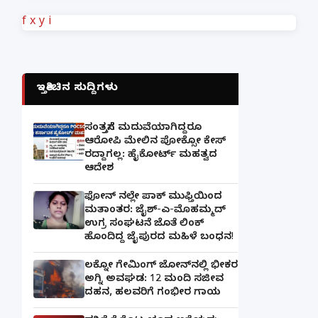
f
x
y
i
ಇತ್ತೀಚಿನ ಸುದ್ದಿಗಳು
ಸಂತ್ರಸ್ತೆಗೆ ಮದುವೆಯಾಗಿದ್ದರೂ
ಆರೋಪಿ ಮೇಲಿನ ಪೋಕ್ಸೋ ಕೇಸ್
ರದ್ದಾಗಲ್ಲ: ಹೈಕೋರ್ಟ್ ಮಹತ್ವದ
ಆದೇಶ
ಫೋನ್ ನಲ್ಲೇ ಪಾಕ್ ಮುಫ್ತಿಯಿಂದ
ಮತಾಂತರ: ಜೈಶ್-ಎ-ಮೊಹಮ್ಮದ್
ಉಗ್ರ ಸಂಘಟನೆ ಜೊತೆ ಲಿಂಕ್
ಹೊಂದಿದ್ದ ಜೈಪುರದ ಮಹಿಳೆ ಬಂಧನ!
ಲಕ್ನೋ ಗೇಮಿಂಗ್ ಜೋನ್‌ನಲ್ಲಿ ಭೀಕರ
ಅಗ್ನಿ ಅವಘಡ: 12 ಮಂದಿ ಸಜೀವ
ದಹನ, ಹಲವರಿಗೆ ಗಂಭೀರ ಗಾಯ