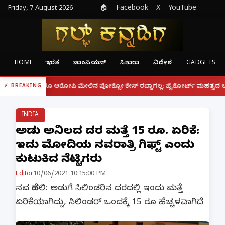
Friday, 7 August 2026
🏠
Facebook
X
YouTube
HOME
ಭಾರತ
ಚಾಂಪಿಯನ್
ಸಿತಾರಾ
ವಿದೇಶ
GADGETS
|
ದ್ದರೂ ಆರೋಪಿ ಮೇಲಿನ ಪೋಕ್ಸೋ ಕೇಸ್ ರದ್ದಾಗಲ್ಲ: ಹೈಕೋರ್ಟ್ ಮಹತ್ವದ ಆದೇಶ
ಫೋ
BREAKING
INDIA
ಅಡುಗೆ ಅನಿಲದ ದರ ಮತ್ತೆ 15 ರೂ. ಏರಿಕೆ:
ಇದು ಮೋದಿಯ ನವರಾತ್ರಿ ಗಿಫ್ಟ್ ಎಂದು
ಕುಟುಕಿದ ನೆಟ್ಟಿಗರು
Editor
10/06/2021 10:15:00 PM
ನವ ದೆಹಲಿ: ಅಡುಗೆ ಸಿಲಿಂಡರಿನ ದರದಲ್ಲಿ ಇಂದು ಮತ್ತೆ
ಏರಿಕೆಯಾಗಿದ್ದು, ಸಿಲಿಂಡರ್ ಒಂದಕ್ಕೆ 15 ರೂ ಹೆಚ್ಚಳವಾಗಿದೆ.