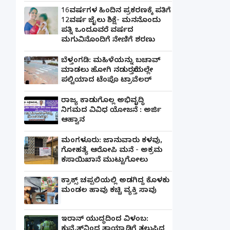
16ವರ್ಷಗಳ ಹಿಂದಿನ ಪ್ರಕರಣಕ್ಕೆ ಪತಿಗೆ
12ವರ್ಷ ಜೈಲು ಶಿಕ್ಷೆ- ಮನನೊಂದು
ಪತ್ನಿ ಒಂದೂವರೆ ವರ್ಷದ
ಮಗುವಿನೊಂದಿಗೆ ನೇಣಿಗೆ ಶರಣು
ಬೆಳ್ತಂಗಡಿ: ಮಹಿಳೆಯನ್ನು ಬಚಾವ್
ಮಾಡಲು ಹೋಗಿ ನಡುರಸ್ತೆಯಲ್ಲೇ
ಪಲ್ಟಿಯಾದ ಟೆಂಪೊ ಟ್ರಾವೆಲರ್
ರಾಜ್ಯ ಕಾಡುಗೊಲ್ಲ ಅಭಿವೃದ್ಧಿ
ನಿಗಮದ ವಿವಿಧ ಯೋಜನೆ : ಅರ್ಜಿ
ಆಹ್ವಾನ
ಮಂಗಳೂರು: ಜಾನುವಾರು ಕಳವು,
ಗೋಹತ್ಯೆ ಆರೋಪಿ ಮನೆ - ಅಕ್ರಮ
ಕಸಾಯಿಖಾನೆ ಮುಟ್ಟುಗೋಲು
ಕ್ರಾಕ್ಸ್ ಚಪ್ಪಲಿಯಲ್ಲಿ ಅಡಗಿದ್ದ ಕೊಳಕು
ಮಂಡಲ ಹಾವು ಕಚ್ಚಿ ವ್ಯಕ್ತಿ ಸಾವು
ಇರಾನ್ ಯುದ್ಧದಿಂದ ವಿಳಂಬ:
ಕುವೈತ್‌ನಿಂದ ತಾಯ್ನಾಡಿಗೆ ತಲುಪಿದ