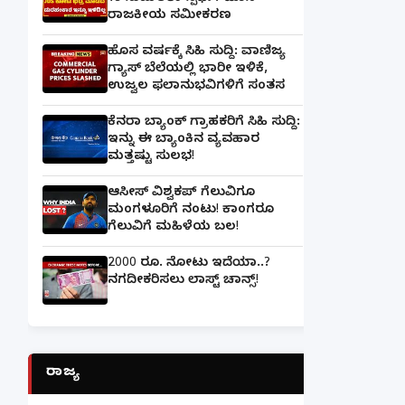
ರಾಜಕೀಯ ಸಮೀಕರಣ
ಹೊಸ ವರ್ಷಕ್ಕೆ ಸಿಹಿ ಸುದ್ದಿ: ವಾಣಿಜ್ಯ
ಗ್ಯಾಸ್‌ ಬೆಲೆಯಲ್ಲಿ ಭಾರೀ ಇಳಿಕೆ,
ಉಜ್ವಲ ಫಲಾನುಭವಿಗಳಿಗೆ ಸಂತಸ
ಕೆನರಾ ಬ್ಯಾಂಕ್‌ ಗ್ರಾಹಕರಿಗೆ ಸಿಹಿ ಸುದ್ದಿ:
ಇನ್ನು ಈ ಬ್ಯಾಂಕಿನ ವ್ಯವಹಾರ
ಮತ್ತಷ್ಟು ಸುಲಭ!
ಆಸೀಸ್ ವಿಶ್ವಕಪ್ ಗೆಲುವಿಗೂ
ಮಂಗಳೂರಿಗೆ ನಂಟು! ಕಾಂಗರೂ
ಗೆಲುವಿಗೆ ಮಹಿಳೆಯ ಬಲ!
2000 ರೂ. ನೋಟು ಇದೆಯಾ..?
ನಗದೀಕರಿಸಲು ಲಾಸ್ಟ್‌ ಚಾನ್ಸ್‌!
ರಾಜ್ಯ