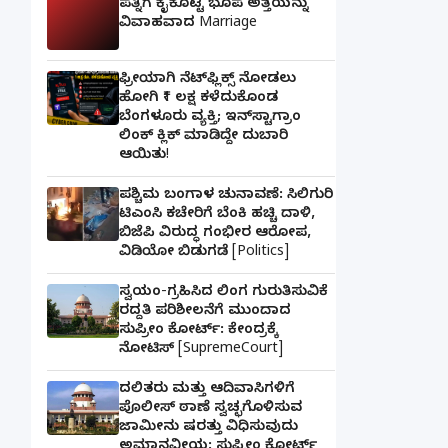
ಪತ್ನಿಗೆ ಕೈಕೊಟ್ಟ ಭೂಪ ಅತ್ತೆಯನ್ನು
ವಿವಾಹವಾದ Marriage
ಫ್ರೀಯಾಗಿ ನೆಟ್‌ಫ್ಲಿಕ್ಸ್ ನೋಡಲು
ಹೋಗಿ ₹1 ಲಕ್ಷ ಕಳೆದುಕೊಂಡ
ಬೆಂಗಳೂರು ವ್ಯಕ್ತಿ; ಇನ್‌ಸ್ಟಾಗ್ರಾಂ
ಲಿಂಕ್ ಕ್ಲಿಕ್ ಮಾಡಿದ್ದೇ ದುಬಾರಿ
ಆಯಿತು!
ಪಶ್ಚಿಮ ಬಂಗಾಳ ಚುನಾವಣೆ: ಸಿಲಿಗುರಿ
ಟಿಎಂಸಿ ಕಚೇರಿಗೆ ಬೆಂಕಿ ಹಚ್ಚಿ ದಾಳಿ,
ಬಿಜೆಪಿ ವಿರುದ್ಧ ಗಂಭೀರ ಆರೋಪ,
ವಿಡಿಯೋ ಬಿಡುಗಡೆ [Politics]
ಸ್ವಯಂ-ಗ್ರಹಿಸಿದ ಲಿಂಗ ಗುರುತಿಸುವಿಕೆ
ರದ್ದತಿ ಪರಿಶೀಲನೆಗೆ ಮುಂದಾದ
ಸುಪ್ರೀಂ ಕೋರ್ಟ್: ಕೇಂದ್ರಕ್ಕೆ
ನೋಟಿಸ್ [SupremeCourt]
ದಲಿತರು ಮತ್ತು ಆದಿವಾಸಿಗಳಿಗೆ
ಪೊಲೀಸ್ ಠಾಣೆ ಸ್ವಚ್ಛಗೊಳಿಸುವ
ಜಾಮೀನು ಷರತ್ತು ವಿಧಿಸುವುದು
ಅಮಾನವೀಯ: ಸುಪ್ರೀಂ ಕೋರ್ಟ್