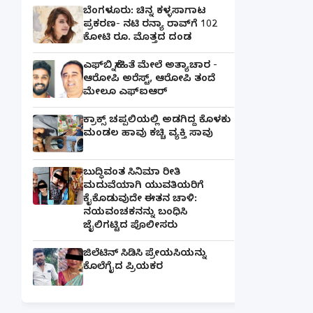
ಬೆಂಗಳೂರು: ಚಿನ್ನ ಕಳ್ಳಸಾಗಾಟ
ಪ್ರಕರಣ- ನಟಿ ರನ್ಯಾ ರಾವ್‌ಗೆ 102
ಕೋಟಿ ರೂ. ಮೊತ್ತದ ದಂಡ
ಎಫ್‌ಬಿ ಸ್ನೇಹಿತೆ ಮೇಲೆ ಅತ್ಯಾಚಾರ -
ಆರೋಪಿ ಅರೆಸ್ಟ್, ಆರೋಪಿ ತಂದೆ
ಮೇಲೂ ಎಫ್ಐಆರ್
ಕ್ರಾಕ್ಸ್ ಚಪ್ಪಲಿಯಲ್ಲಿ ಅಡಗಿದ್ದ ಕೊಳಕು
ಮಂಡಲ ಹಾವು ಕಚ್ಚಿ ವ್ಯಕ್ತಿ ಸಾವು
ಬುದ್ಧಿವಂತ ಸಿನಿಮಾ ರೀತಿ
ಮದುವೆಯಾಗಿ ಯುವತಿಯರಿಗೆ
ಕೈಕೊಡುವುದೇ ಈತನ ಚಾಳಿ:
ನಯವಂಚಕನನ್ನು ಬಂಧಿಸಿ
ಜೈಲಿಗಟ್ಟಿದ ಪೊಲೀಸರು
ಜಿಲೆಟಿನ್ ಸಿಡಿಸಿ ಪ್ರೇಯಸಿಯನ್ನು
ಕೊಲೆಗೈದ ಪ್ರಿಯಕರ