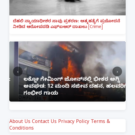
ದೆಹಲಿ ನ್ಯಾಯಾಧೀಶರ ಸಾವು ಪ್ರಕರಣ: ಆತ್ಮಹತ್ಯೆಗೆ ಪ್ರಚೋದನೆ
ನೀಡಿದ ಆರೋಪದಡಿ ಎಫ್‌ಐಆರ್ ದಾಖಲು [Crime]
‹
›
:
ಲಕ್ನೋ ಗೇಮಿಂಗ್ ಜೋನ್‌ನಲ್ಲಿ ಭೀಕರ ಅಗ್ನಿ
ಅವಘಡ: 12 ಮಂದಿ ಸಜೀವ ದಹನ, ಹಲವರಿಗೆ
ಪ
ಗಂಭೀರ ಗಾಯ
M
About Us
Contact Us
Privacy Policy
Terms &
Conditions