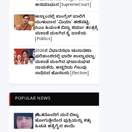
ಅಸಮಾಧಾನ [SupremeCourt]
ಅಸ್ಸಾಂನಲ್ಲಿ ಕಾಂಗ್ರೆಸ್ ಪಾಲಿಗೆ
ಮುಳುವಾದ 'ಮಿಯಾ' ಹಣೆಪಟ್ಟಿ:
ಸಿಎಂ ಹಿಮಂತ ಬಿಸ್ವಾ ಶರ್ಮಾ ತಂತ್ರಕ್ಕೆ
ಮಕಾಡೆ ಮಲಗಿದ ಕೈ ಪಾಳೆಯ
[Politics]
2026ರ ವಿಧಾನಸಭಾ ಚುನಾವಣಾ
ಫಲಿತಾಂಶದಲ್ಲಿ ಭಾರೀ ಉಲ್ಟಾಪಲ್ಟಾ:
ಮಕಾಡೆ ಮಲಗಿದ ಘಟಾನುಘಟಿ
ನಾಯಕರು, ಅಚ್ಚರಿಯ ಗೆಲುವು
ಸಾಧಿಸಿದ ಹೊಸಬರು [Election]
POPULAR NEWS
ಸ್ನೇಹಿತನೊಂದಿಗೆ ಮನೆ ಬಿಟ್ಟು
ಹೋಗುತ್ತೇನೆಂದ ಪುತ್ರಿಯನ್ನು ಕತ್ತು
ಹಿಚುಕಿ ಹತ್ಯೆಗೈದ ತಾಯಿ