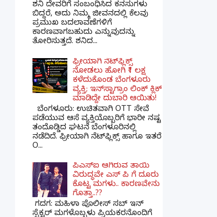
ಶನಿ ದೇವರಿಗೆ ಸಂಬಂಧಿಸಿದ ಕನಸುಗಳು
ಬಿದ್ದರೆ, ಅದು ನಿಮ್ಮ ಜೀವನದಲ್ಲಿ ಕೆಲವು
ಪ್ರಮುಖ ಬದಲಾವಣೆಗಳಿಗೆ
ಕಾರಣವಾಗಬಹುದು ಎನ್ನುವುದನ್ನು
ತೋರಿಸುತ್ತದೆ. ಶನಿದ...
ಫ್ರೀಯಾಗಿ ನೆಟ್‌ಫ್ಲಿಕ್ಸ್
ನೋಡಲು ಹೋಗಿ ₹1 ಲಕ್ಷ
ಕಳೆದುಕೊಂಡ ಬೆಂಗಳೂರು
ವ್ಯಕ್ತಿ; ಇನ್‌ಸ್ಟಾಗ್ರಾಂ ಲಿಂಕ್ ಕ್ಲಿಕ್
ಮಾಡಿದ್ದೇ ದುಬಾರಿ ಆಯಿತು!
ಬೆಂಗಳೂರು: ಉಚಿತವಾಗಿ OTT ಸೇವೆ
ಪಡೆಯುವ ಆಸೆ ವ್ಯಕ್ತಿಯೊಬ್ಬರಿಗೆ ಭಾರೀ ನಷ್ಟ
ತಂದೊಡ್ಡಿದ ಘಟನೆ ಬೆಂಗಳೂರಿನಲ್ಲಿ
ನಡೆದಿದೆ. ಫ್ರೀಯಾಗಿ ನೆಟ್‌ಫ್ಲಿಕ್ಸ್ ಹಾಗೂ ಇತರೆ
O...
ಪಿಎಸ್​ಐ ಆಗಿರುವ ತಾಯಿ
ವಿರುದ್ಧವೇ ಎಸ್ ಪಿ ಗೆ ದೂರು
ಕೊಟ್ಟ ಮಗಳು.. ಕಾರಣವೇನು
ಗೊತ್ತಾ..??
ಗದಗ​: ಮಹಿಳಾ ಪೊಲೀಸ್​ ಸಬ್ ​ಇನ್​
ಸ್ಪೆಕ್ಟರ್​ ಮಗಳೊಬ್ಬಳು ಪ್ರಿಯಕರನೊಂದಿಗೆ