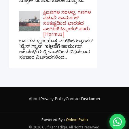
ಮೆಟ್ರಿಕ್ ನಂತರದ ಬಾಲಕ ಮತ್ತು ಬ...
ಕ್ಷಿಪಣಿಗಳ ನೆರಳಲ್ಲಿ, ಗಣಿಗಳ
ನಡುವೆ: ಹಾರ್ಮುಜ್
ಸಂಕಷ್ಟದಿಂದ ಭಾರತದ
ಎಲ್‌ಪಿಜಿ ಟ್ಯಾಂಕರ್ ಪಾರು
[Hormuz]
ಭಾರತದ ಧ್ವಜ ಹೊತ್ತ ಎಲ್‌ಪಿಜಿ ಟ್ಯಾಂಕರ್
'ಪೈನ್ ಗ್ಯಾಸ್' ಇತ್ತೀಚೆಗೆ ಹಾರ್ಮುಜ್
ಜಲಸಂಧಿಯಲ್ಲಿ ಇರಾನ್‌ನಿಂದ ವಿಧಿಸಲಾದ
ಸಂಚಾರ ನಿರ್ಬಂಧಗಳಿಂದ...
×
📢 ನಮ್ಮ WhatsApp ಗ್ರೂಪ್‌ಗೆ ಸೇರಿ — ತಕ್ಷಣದ
ಬ್ರೇಕಿಂಗ್ ನ್ಯೂಸ್ ಪಡೆಯಿರಿ!
About
Privacy Policy
Contact
Disclaimer
ಗ್ರೂಪ್‌ಗೆ ಸೇರಿ
Powered By :
Online Pudu
©
2026
Gulf Kannadiga. All rights reserved.