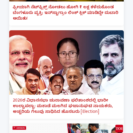
ಫ್ರೀಯಾಗಿ ನೆಟ್‌ಫ್ಲಿಕ್ಸ್ ನೋಡಲು ಹೋಗಿ ₹1 ಲಕ್ಷ ಕಳೆದುಕೊಂಡ
ಬೆಂಗಳೂರು ವ್ಯಕ್ತಿ; ಇನ್‌ಸ್ಟಾಗ್ರಾಂ ಲಿಂಕ್ ಕ್ಲಿಕ್ ಮಾಡಿದ್ದೇ ದುಬಾರಿ
ಆಯಿತು!
2026ರ ವಿಧಾನಸಭಾ ಚುನಾವಣಾ ಫಲಿತಾಂಶದಲ್ಲಿ ಭಾರೀ
ಉಲ್ಟಾಪಲ್ಟಾ: ಮಕಾಡೆ ಮಲಗಿದ ಘಟಾನುಘಟಿ ನಾಯಕರು,
ಅಚ್ಚರಿಯ ಗೆಲುವು ಸಾಧಿಸಿದ ಹೊಸಬರು [Election]