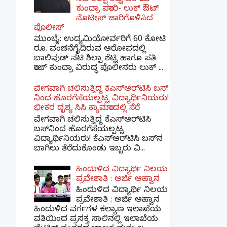
ಕುಂದ್ರಾ ಪರಾರಿ- ಲುಕ್ ಔಟ್
ನೊಟೀಸ್ ಜಾರಿಗೊಳಿಸಿದ
ಪೊಲೀಸ್
ಮುಂಬೈ: ಉದ್ಯಮಿಯೋರ್ವರಿಗೆ 60 ಕೋಟಿ
ರೂ. ವಂಚನೆಗೈದಿರುವ ಆರೋಪದಲ್ಲಿ
ಬಾಲಿವುಡ್ ನಟಿ ಶಿಲ್ಪಾ ಶೆಟ್ಟಿ ಹಾಗೂ ಪತಿ
ರಾಜ್ ಕುಂದ್ರಾ ವಿರುದ್ಧ ಪೊಲೀಸರು ಲುಕ್ ...
ವೇಗವಾಗಿ ಚಲಿಸುತ್ತಿದ್ದ ಕೆಎಸ್​ಆರ್​ಟಿಸಿ ಬಸ್​
ನಿಂದ ಹೊರಗೆಸೆಯಲ್ಪಟ್ಟ ವಿದ್ಯಾರ್ಥಿನಿಯರು!
ಭೀಕರ ದೃಶ್ಯ ಸಿಸಿ ಕ್ಯಾಮರಾದಲ್ಲಿ ಸೆರೆ
ವೇಗವಾಗಿ ಚಲಿಸುತ್ತಿದ್ದ ಕೆಎಸ್‌ಆರ್‌ಟಿಸಿ
ಬಸ್‌ನಿಂದ ಹೊರಗೆಸೆಯಲ್ಪಟ್ಟ
ವಿದ್ಯಾರ್ಥಿನಿಯರು! ಕೆಎಸ್‌ಆರ್‌ಟಿಸಿ ಬಸ್‌ನ
ಬಾಗಿಲು ತೆರೆದುಕೊಂಡು ಇಬ್ಬರು ವಿ...
ಹಿಂದುಳಿದ ವಿದ್ಯಾರ್ಥಿ ನಿಲಯ
ಪ್ರವೇಶಾತಿ : ಅರ್ಜಿ ಆಹ್ವಾನ
ಹಿಂದುಳಿದ ವಿದ್ಯಾರ್ಥಿ ನಿಲಯ
ಪ್ರವೇಶಾತಿ : ಅರ್ಜಿ ಆಹ್ವಾನ
ಹಿಂದುಳಿದ ವರ್ಗಗಳ ಕಲ್ಯಾಣ ಇಲಾಖೆಯ
ವತಿಯಿಂದ ಪ್ರಸಕ್ತ ಸಾಲಿನಲ್ಲಿ ಇಲಾಖೆಯ