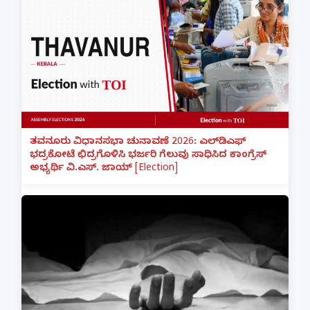
ತವನೂರು ವಿಧಾನಸಭಾ ಚುನಾವಣೆ 2026: ಎಲ್‌ಡಿಎಫ್
ಭದ್ರಕೋಟೆ ಛಿದ್ರಗೊಳಿಸಿ ಭರ್ಜರಿ ಗೆಲುವು ಸಾಧಿಸಿದ ಕಾಂಗ್ರೆಸ್
ಅಭ್ಯರ್ಥಿ ವಿ.ಎಸ್. ಜಾಯ್ [Election]