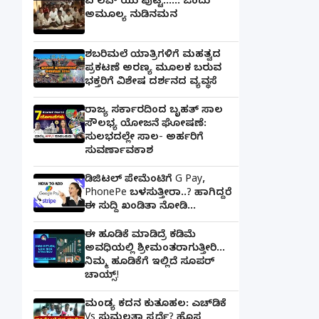
ಐ ಲವ್ ಯು ಪುಟ್ಟ.....: ಒಂದು
ಅಮೂಲ್ಯ ನುಡಿನಮನ
ಶಬರಿಮಲೆ ಯಾತ್ರಿಗಳಿಗೆ ಮಹತ್ವದ
ಪ್ರಕಟಣೆ ಅರಣ್ಯ ಮೂಲಕ ಬರುವ
ಭಕ್ತರಿಗೆ ವಿಶೇಷ ದರ್ಶನದ ವ್ಯವಸ್ಥೆ
ರಾಜ್ಯ ಸರ್ಕಾರದಿಂದ ಬೃಹತ್ ಸಾಲ
ಸೌಲಭ್ಯ ಯೋಜನೆ ಘೋಷಣೆ:
ಸುಲಭದಲ್ಲೇ ಸಾಲ- ಅರ್ಹರಿಗೆ
ಸುವರ್ಣಾವಕಾಶ
ಡಿಜಿಟಲ್ ಪೇಮೆಂಟಿಗೆ G Pay,
PhonePe ಬಳಸುತ್ತೀರಾ..? ಹಾಗಿದ್ದರೆ
ಈ ಸುದ್ದಿ ಖಂಡಿತಾ ನೋಡಿ...
ಈ ಹೂಡಿಕೆ ಮಾಡಿದ್ರೆ ಕಡಿಮೆ
ಅವಧಿಯಲ್ಲಿ ಶ್ರೀಮಂತರಾಗುತ್ತೀರಿ...
ನಿಮ್ಮ ಹೂಡಿಕೆಗೆ ಇಲ್ಲಿದೆ ಸೂಪರ್
ಚಾಯ್ಸ್‌!
ಮಂಡ್ಯ ಕದನ ಕುತೂಹಲ: ಎಚ್‌ಡಿಕೆ
Vs ಸುಮಲತಾ ಸ್ಪರ್ಧೆ? ಹೊಸ