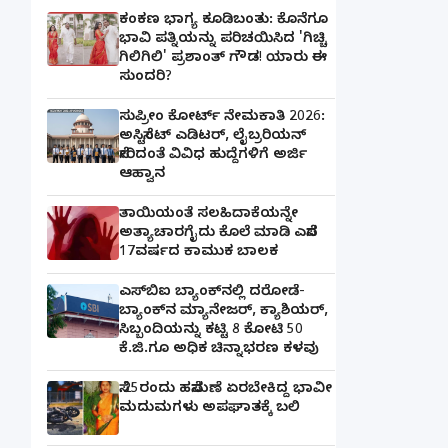
ಕಂಕಣ ಭಾಗ್ಯ ಕೂಡಿಬಂತು: ಕೊನೆಗೂ
ಭಾವಿ ಪತ್ನಿಯನ್ನು ಪರಿಚಯಿಸಿದ 'ಗಿಚ್ಚಿ
ಗಿಲಿಗಿಲಿ' ಪ್ರಶಾಂತ್ ಗೌಡ! ಯಾರು ಈ
ಸುಂದರಿ?
ಸುಪ್ರೀಂ ಕೋರ್ಟ್ ನೇಮಕಾತಿ 2026:
ಅಸಿಸ್ಟೆಂಟ್ ಎಡಿಟರ್, ಲೈಬ್ರರಿಯನ್
ಸೇರಿದಂತೆ ವಿವಿಧ ಹುದ್ದೆಗಳಿಗೆ ಅರ್ಜಿ
ಆಹ್ವಾನ
ತಾಯಿಯಂತೆ ಸಲಹಿದಾಕೆಯನ್ನೇ
ಅತ್ಯಾಚಾರಗೈದು ಕೊಲೆ ಮಾಡಿ ಎಸೆದ
17ವರ್ಷದ ಕಾಮುಕ ಬಾಲಕ
ಎಸ್‌ಬಿಐ ಬ್ಯಾಂಕ್‌ನಲ್ಲಿ‌ ದರೋಡೆ-
ಬ್ಯಾಂಕ್​ನ ಮ್ಯಾನೇಜರ್‌, ಕ್ಯಾಶಿಯರ್‌,
ಸಿಬ್ಬಂದಿಯನ್ನು ಕಟ್ಟಿ 8 ಕೋಟಿ 50
ಕೆ.ಜಿ.ಗೂ ಅಧಿಕ ಚಿನ್ನಾಭರಣ ಕಳವು
ಸೆ.25ರಂದು ಹಸೆಮಣೆ ಏರಬೇಕಿದ್ದ ಭಾವೀ
ಮದುಮಗಳು ಅಪಘಾತಕ್ಕೆ ಬಲಿ