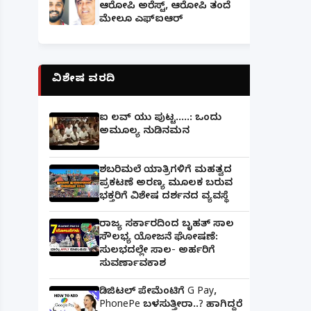
ಆರೋಪಿ ಅರೆಸ್ಟ್, ಆರೋಪಿ ತಂದೆ
ಮೇಲೂ ಎಫ್ಐಆರ್
ವಿಶೇಷ ವರದಿ
ಐ ಲವ್ ಯು ಪುಟ್ಟ.....: ಒಂದು
ಅಮೂಲ್ಯ ನುಡಿನಮನ
ಶಬರಿಮಲೆ ಯಾತ್ರಿಗಳಿಗೆ ಮಹತ್ವದ
ಪ್ರಕಟಣೆ ಅರಣ್ಯ ಮೂಲಕ ಬರುವ
ಭಕ್ತರಿಗೆ ವಿಶೇಷ ದರ್ಶನದ ವ್ಯವಸ್ಥೆ
ರಾಜ್ಯ ಸರ್ಕಾರದಿಂದ ಬೃಹತ್ ಸಾಲ
ಸೌಲಭ್ಯ ಯೋಜನೆ ಘೋಷಣೆ:
ಸುಲಭದಲ್ಲೇ ಸಾಲ- ಅರ್ಹರಿಗೆ
ಸುವರ್ಣಾವಕಾಶ
ಡಿಜಿಟಲ್ ಪೇಮೆಂಟಿಗೆ G Pay,
PhonePe ಬಳಸುತ್ತೀರಾ..? ಹಾಗಿದ್ದರೆ