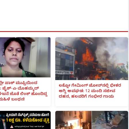
ಲೇ ಪಾಕ್ ಮುಫ್ತಿಯಿಂದ
ಲಕ್ನೋ ಗೇಮಿಂಗ್ ಜೋನ್‌ನಲ್ಲಿ ಭೀಕರ
 ಜೈಶ್-ಎ-ಮೊಹಮ್ಮದ್
ಅಗ್ನಿ ಅವಘಡ: 12 ಮಂದಿ ಸಜೀವ
ಟನೆ ಜೊತೆ ಲಿಂಕ್ ಹೊಂದಿದ್ದ
ದಹನ, ಹಲವರಿಗೆ ಗಂಭೀರ ಗಾಯ
ಮಹಿಳೆ ಬಂಧನ!