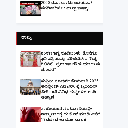
2000 ರೂ. ನೋಟು ಇದೆಯಾ..?
ನಗದೀಕರಿಸಲು ಲಾಸ್ಟ್‌ ಚಾನ್ಸ್‌!
ರಾಜ್ಯ
ಕಂಕಣ ಭಾಗ್ಯ ಕೂಡಿಬಂತು: ಕೊನೆಗೂ
ಭಾವಿ ಪತ್ನಿಯನ್ನು ಪರಿಚಯಿಸಿದ 'ಗಿಚ್ಚಿ
ಗಿಲಿಗಿಲಿ' ಪ್ರಶಾಂತ್ ಗೌಡ! ಯಾರು ಈ
ಸುಂದರಿ?
ಸುಪ್ರೀಂ ಕೋರ್ಟ್ ನೇಮಕಾತಿ 2026:
ಅಸಿಸ್ಟೆಂಟ್ ಎಡಿಟರ್, ಲೈಬ್ರರಿಯನ್
ಸೇರಿದಂತೆ ವಿವಿಧ ಹುದ್ದೆಗಳಿಗೆ ಅರ್ಜಿ
ಆಹ್ವಾನ
ತಾಯಿಯಂತೆ ಸಲಹಿದಾಕೆಯನ್ನೇ
ಅತ್ಯಾಚಾರಗೈದು ಕೊಲೆ ಮಾಡಿ ಎಸೆದ
17ವರ್ಷದ ಕಾಮುಕ ಬಾಲಕ