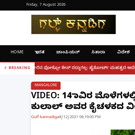
Friday, 7 August 2026
HOME
ಭಾರತ
ಚಾಂಪಿಯನ್
ಸಿತಾರಾ
ವಿದೇಶ
|
ೋ ಕೇಸ್ ರದ್ದಾಗಲ್ಲ: ಹೈಕೋರ್ಟ್ ಮಹತ್ವದ ಆದೇಶ
ಫೋನ್ ನಲ್ಲೇ
BREAKING
MANGALORE
VIDEO: 14 ಸಾವಿರ ಮೊಳೆಗಳ
ಕುಲಾಲ್ ಅವರ ಕೈಚಳಕದ ವೀಡ
Gulf kannadiga
8/12/2021 06:19:00 PM