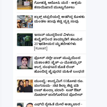
ಗೋಹತ್ಯೆ ಆರೋಪಿ ಮನೆ - ಅಕ್ರಮ
ಕಸಾಯಿಖಾನೆ ಮುಟ್ಟುಗೋಲು
ಕ್ರಾಕ್ಸ್ ಚಪ್ಪಲಿಯಲ್ಲಿ ಅಡಗಿದ್ದ ಕೊಳಕು
ಮಂಡಲ ಹಾವು ಕಚ್ಚಿ ವ್ಯಕ್ತಿ ಸಾವು
ಇರಾನ್ ಯುದ್ಧದಿಂದ ವಿಳಂಬ:
ಕುವೈತ್‌ನಿಂದ ತಾಯ್ನಾಡಿಗೆ ತಲುಪಿದ
20 ಭಾರತೀಯರ ಮೃತದೇಹಗಳು
[Kuwait]
ಫೋನ್ ನಲ್ಲೇ ಪಾಕ್ ಮುಫ್ತಿಯಿಂದ
ಮತಾಂತರ: ಜೈಶ್-ಎ-ಮೊಹಮ್ಮದ್
ಉಗ್ರ ಸಂಘಟನೆ ಜೊತೆ ಲಿಂಕ್
ಹೊಂದಿದ್ದ ಜೈಪುರದ ಮಹಿಳೆ ಬಂಧನ!
ಮುಂಬೈ: ಉದ್ಯಮಿಗೆ 60ಕೋಟಿ ರೂ.
ಪಂಗನಾಮ- ನಟಿ ಶಿಲ್ಪಾ ಶೆಟ್ಟಿ ಪತಿ
ರಾಜ್ ಕುಂದ್ರಾ ಪರಾರಿ- ಲುಕ್ ಔಟ್
ನೊಟೀಸ್ ಜಾರಿಗೊಳಿಸಿದ ಪೊಲೀಸ್
ಎಫ್‌ಬಿ ಸ್ನೇಹಿತೆ ಮೇಲೆ ಅತ್ಯಾಚಾರ -