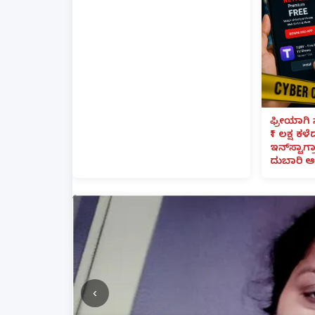
ಫ್ರೀಯಾಗಿ 
₹1 ಲಕ್ಷ ಕಳ
ಇನ್‌ಸ್ಟಾಗ್ರ
ದುಬಾರಿ ಆ
‹