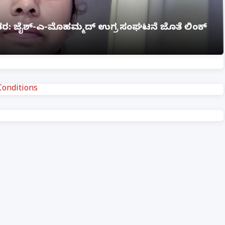
ಗ್ನಿ ಅವಘಡ: 12 ಮಂದಿ ಸಜೀವ ದಹನ, ಹಲವರಿಗೆ ಗಂಭೀರ
onditions