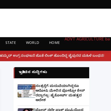
ADVT
AGRICULTURE
ba
STATE
WORLD
HOME
|
ಂಕ್ ಹೊಂದಿದ್ದ ಜೈಪುರದ ಮಹಿಳೆ ಬಂಧನ!
ಲಕ್ನೋ ಗೇಮಿಂಗ್ ಜ
ಇತ್ತೀಚಿನ ಸುದ್ದಿಗಳು
ಸಂತ್ರಸ್ತೆಗೆ ಮದುವೆಯಾಗಿದ್ದರೂ
ಆರೋಪಿ ಮೇಲಿನ ಪೋಕ್ಸೋ ಕೇಸ್
ರದ್ದಾಗಲ್ಲ: ಹೈಕೋರ್ಟ್ ಮಹತ್ವದ
ಆದೇಶ
ಫೋನ್ ನಲ್ಲೇ ಪಾಕ್ ಮುಫ್ತಿಯಿಂದ