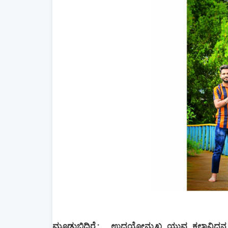
ಮೂಡುಬಿದಿರೆ: ಉದಯೋನ್ಮುಖ ಯುವ ಕಲಾವಿದನ ಕ