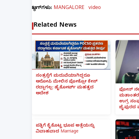
ಟ್ಯಾಗ್‌ಗಳು:
MANGALORE
video
Related News
ಸಂತ್ರಸ್ತೆಗೆ ಮದುವೆಯಾಗಿದ್ದರೂ
ಆರೋಪಿ ಮೇಲಿನ ಪೋಕ್ಸೋ ಕೇಸ್
ರದ್ದಾಗಲ್ಲ: ಹೈಕೋರ್ಟ್ ಮಹತ್ವದ
ಫೋನ್ ನಲ್
ಆದೇಶ
ಮತಾಂತರ:
ಉಗ್ರ ಸಂಘ
ಜೈಪುರದ 
ಪತ್ನಿಗೆ ಕೈಕೊಟ್ಟ ಭೂಪ ಅತ್ತೆಯನ್ನು
ವಿವಾಹವಾದ Marriage