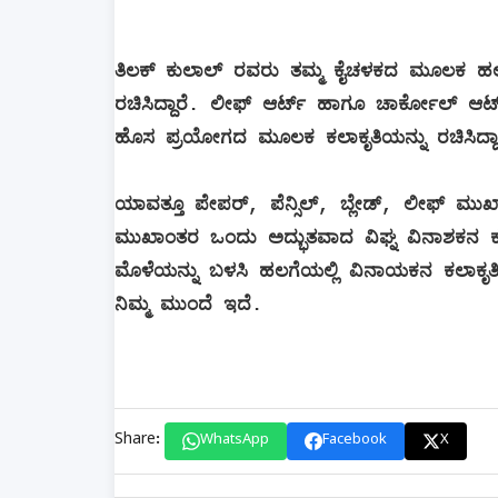
ತಿಲಕ್ ಕುಲಾಲ್ ರವರು ತಮ್ಮ ಕೈಚಳಕದ ಮೂಲಕ ಹಲ
ರಚಿಸಿದ್ದಾರೆ. ಲೀಫ್ ಆರ್ಟ್ ಹಾಗೂ ಚಾರ್ಕೋಲ್ ಆ
ಹೊಸ ಪ್ರಯೋಗದ ಮೂಲಕ ಕಲಾಕೃತಿಯನ್ನು ರಚಿಸಿದ್ದಾ
ಯಾವತ್ತೂ ಪೇಪರ್, ಪೆನ್ಸಿಲ್, ಬ್ಲೇಡ್, ಲೀಫ್ ಮುಖಾಂ
ಮುಖಾಂತರ ಒಂದು ಅದ್ಭುತವಾದ ವಿಘ್ನ ವಿನಾಶಕನ ಕಲಾಕ
ಮೊಳೆಯನ್ನು ಬಳಸಿ ಹಲಗೆಯಲ್ಲಿ ವಿನಾಯಕನ ಕಲಾಕೃತಿ
ನಿಮ್ಮ ಮುಂದೆ ಇದೆ.
Share:
WhatsApp
Facebook
X