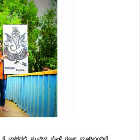
ೈ ಚಳಕದಲ್ಲಿ ಮೂಡಿದ ಮೊಳೆ ಗಣಪ ಮೂಡಿಬಂದಿದೆ.