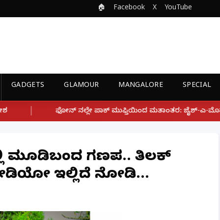
🏠
Facebook
X
YouTube
GADGETS
GLAMOUR
MANGALORE
SPECIAL
 ಪಾಕ್ ಮುಫ್ತಿಯಿಂದ ಮತಾಂತರ: ಜೈಶ್-ಎ-ಮೊಹಮ್ಮದ್ ಉಗ್ರ ಸಂಘಟನೆ ಜೊತೆ ಲಿ
ಲ್ಲಿ ಮೂಡಿಬಂದ ಗಣಪ.. ತಿಲಕ್
ಿಯೋ ಇಲ್ಲಿದೆ ನೋಡಿ...