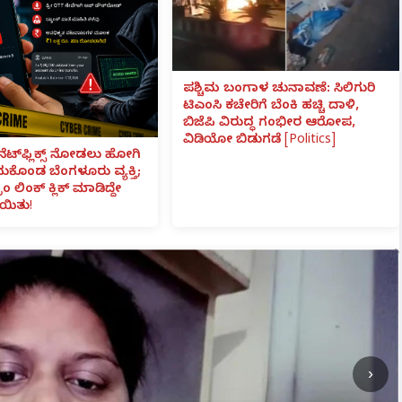
ಪಶ್ಚಿಮ ಬಂಗಾಳ ಚುನಾವಣೆ: ಸಿಲಿಗುರಿ
ಟಿಎಂಸಿ ಕಚೇರಿಗೆ ಬೆಂಕಿ ಹಚ್ಚಿ ದಾಳಿ,
ಬಿಜೆಪಿ ವಿರುದ್ಧ ಗಂಭೀರ ಆರೋಪ,
ವಿಡಿಯೋ ಬಿಡುಗಡೆ [Politics]
ನೆಟ್‌ಫ್ಲಿಕ್ಸ್ ನೋಡಲು ಹೋಗಿ
ೆದುಕೊಂಡ ಬೆಂಗಳೂರು ವ್ಯಕ್ತಿ;
ಾಂ ಲಿಂಕ್ ಕ್ಲಿಕ್ ಮಾಡಿದ್ದೇ
ಯಿತು!
›