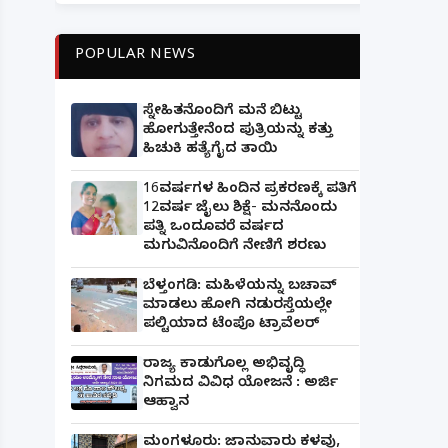
POPULAR NEWS
ಸ್ನೇಹಿತನೊಂದಿಗೆ ಮನೆ ಬಿಟ್ಟು
ಹೋಗುತ್ತೇನೆಂದ ಪುತ್ರಿಯನ್ನು ಕತ್ತು
ಹಿಚುಕಿ ಹತ್ಯೆಗೈದ ತಾಯಿ
16ವರ್ಷಗಳ ಹಿಂದಿನ ಪ್ರಕರಣಕ್ಕೆ ಪತಿಗೆ
12ವರ್ಷ ಜೈಲು ಶಿಕ್ಷೆ- ಮನನೊಂದು
ಪತ್ನಿ ಒಂದೂವರೆ ವರ್ಷದ
ಮಗುವಿನೊಂದಿಗೆ ನೇಣಿಗೆ ಶರಣು
ಬೆಳ್ತಂಗಡಿ: ಮಹಿಳೆಯನ್ನು ಬಚಾವ್
ಮಾಡಲು ಹೋಗಿ ನಡುರಸ್ತೆಯಲ್ಲೇ
ಪಲ್ಟಿಯಾದ ಟೆಂಪೊ ಟ್ರಾವೆಲರ್
ರಾಜ್ಯ ಕಾಡುಗೊಲ್ಲ ಅಭಿವೃದ್ಧಿ
ನಿಗಮದ ವಿವಿಧ ಯೋಜನೆ : ಅರ್ಜಿ
ಆಹ್ವಾನ
ಮಂಗಳೂರು: ಜಾನುವಾರು ಕಳವು,