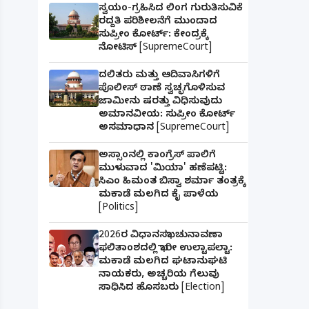
ಸ್ವಯಂ-ಗ್ರಹಿಸಿದ ಲಿಂಗ ಗುರುತಿಸುವಿಕೆ
ರದ್ದತಿ ಪರಿಶೀಲನೆಗೆ ಮುಂದಾದ
ಸುಪ್ರೀಂ ಕೋರ್ಟ್: ಕೇಂದ್ರಕ್ಕೆ
ನೋಟಿಸ್ [SupremeCourt]
ದಲಿತರು ಮತ್ತು ಆದಿವಾಸಿಗಳಿಗೆ
ಪೊಲೀಸ್ ಠಾಣೆ ಸ್ವಚ್ಛಗೊಳಿಸುವ
ಜಾಮೀನು ಷರತ್ತು ವಿಧಿಸುವುದು
ಅಮಾನವೀಯ: ಸುಪ್ರೀಂ ಕೋರ್ಟ್
ಅಸಮಾಧಾನ [SupremeCourt]
ಅಸ್ಸಾಂನಲ್ಲಿ ಕಾಂಗ್ರೆಸ್ ಪಾಲಿಗೆ
ಮುಳುವಾದ 'ಮಿಯಾ' ಹಣೆಪಟ್ಟಿ:
ಸಿಎಂ ಹಿಮಂತ ಬಿಸ್ವಾ ಶರ್ಮಾ ತಂತ್ರಕ್ಕೆ
ಮಕಾಡೆ ಮಲಗಿದ ಕೈ ಪಾಳೆಯ
[Politics]
2026ರ ವಿಧಾನಸಭಾ ಚುನಾವಣಾ
ಫಲಿತಾಂಶದಲ್ಲಿ ಭಾರೀ ಉಲ್ಟಾಪಲ್ಟಾ:
ಮಕಾಡೆ ಮಲಗಿದ ಘಟಾನುಘಟಿ
ನಾಯಕರು, ಅಚ್ಚರಿಯ ಗೆಲುವು
ಸಾಧಿಸಿದ ಹೊಸಬರು [Election]