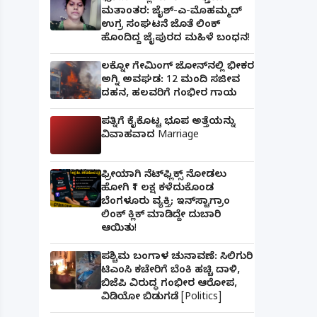
ಮತಾಂತರ: ಜೈಶ್-ಎ-ಮೊಹಮ್ಮದ್
ಉಗ್ರ ಸಂಘಟನೆ ಜೊತೆ ಲಿಂಕ್
ಹೊಂದಿದ್ದ ಜೈಪುರದ ಮಹಿಳೆ ಬಂಧನ!
ಲಕ್ನೋ ಗೇಮಿಂಗ್ ಜೋನ್‌ನಲ್ಲಿ ಭೀಕರ
ಅಗ್ನಿ ಅವಘಡ: 12 ಮಂದಿ ಸಜೀವ
ದಹನ, ಹಲವರಿಗೆ ಗಂಭೀರ ಗಾಯ
ಪತ್ನಿಗೆ ಕೈಕೊಟ್ಟ ಭೂಪ ಅತ್ತೆಯನ್ನು
ವಿವಾಹವಾದ Marriage
ಫ್ರೀಯಾಗಿ ನೆಟ್‌ಫ್ಲಿಕ್ಸ್ ನೋಡಲು
ಹೋಗಿ ₹1 ಲಕ್ಷ ಕಳೆದುಕೊಂಡ
ಬೆಂಗಳೂರು ವ್ಯಕ್ತಿ; ಇನ್‌ಸ್ಟಾಗ್ರಾಂ
ಲಿಂಕ್ ಕ್ಲಿಕ್ ಮಾಡಿದ್ದೇ ದುಬಾರಿ
ಆಯಿತು!
ಪಶ್ಚಿಮ ಬಂಗಾಳ ಚುನಾವಣೆ: ಸಿಲಿಗುರಿ
ಟಿಎಂಸಿ ಕಚೇರಿಗೆ ಬೆಂಕಿ ಹಚ್ಚಿ ದಾಳಿ,
ಬಿಜೆಪಿ ವಿರುದ್ಧ ಗಂಭೀರ ಆರೋಪ,
ವಿಡಿಯೋ ಬಿಡುಗಡೆ [Politics]