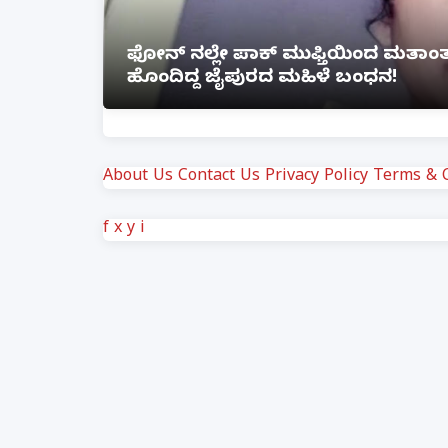
ೆ ಲಿಂಕ್
ಲಕ್ನೋ ಗೇಮಿಂಗ್ ಜೋನ್‌ನಲ್ಲಿ ಭೀಕರ ಅ
ಗಾಯ
About Us
Contact Us
Privacy Policy
Terms & C
f
x
y
i