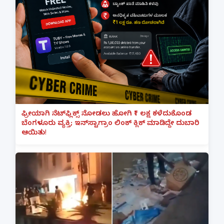
ಫ್ರೀಯಾಗಿ ನೆಟ್‌ಫ್ಲಿಕ್ಸ್ ನೋಡಲು ಹೋಗಿ ₹1 ಲಕ್ಷ ಕಳೆದುಕೊಂಡ
ಬೆಂಗಳೂರು ವ್ಯಕ್ತಿ; ಇನ್‌ಸ್ಟಾಗ್ರಾಂ ಲಿಂಕ್ ಕ್ಲಿಕ್ ಮಾಡಿದ್ದೇ ದುಬಾರಿ
ಆಯಿತು!