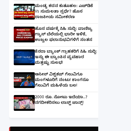
ಮಂಡ್ಯ ಕದನ ಕುತೂಹಲ: ಎಚ್‌ಡಿಕೆ
Vs ಸುಮಲತಾ ಸ್ಪರ್ಧೆ? ಹೊಸ
ರಾಜಕೀಯ ಸಮೀಕರಣ
ಹೊಸ ವರ್ಷಕ್ಕೆ ಸಿಹಿ ಸುದ್ದಿ: ವಾಣಿಜ್ಯ
ಗ್ಯಾಸ್‌ ಬೆಲೆಯಲ್ಲಿ ಭಾರೀ ಇಳಿಕೆ,
ಉಜ್ವಲ ಫಲಾನುಭವಿಗಳಿಗೆ ಸಂತಸ
ಕೆನರಾ ಬ್ಯಾಂಕ್‌ ಗ್ರಾಹಕರಿಗೆ ಸಿಹಿ ಸುದ್ದಿ:
ಇನ್ನು ಈ ಬ್ಯಾಂಕಿನ ವ್ಯವಹಾರ
ಮತ್ತಷ್ಟು ಸುಲಭ!
ಆಸೀಸ್ ವಿಶ್ವಕಪ್ ಗೆಲುವಿಗೂ
ಮಂಗಳೂರಿಗೆ ನಂಟು! ಕಾಂಗರೂ
ಗೆಲುವಿಗೆ ಮಹಿಳೆಯ ಬಲ!
2000 ರೂ. ನೋಟು ಇದೆಯಾ..?
ನಗದೀಕರಿಸಲು ಲಾಸ್ಟ್‌ ಚಾನ್ಸ್‌!