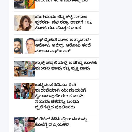
ಮದುಮಗಳು ಅಪಘಾತಕ್ಕೆ ಬಲಿ
ಬೆಂಗಳೂರು: ಚಿನ್ನ ಕಳ್ಳಸಾಗಾಟ
ಪ್ರಕರಣ- ನಟಿ ರನ್ಯಾ ರಾವ್‌ಗೆ 102
ಕೋಟಿ ರೂ. ಮೊತ್ತದ ದಂಡ
ಎಫ್‌ಬಿ ಸ್ನೇಹಿತೆ ಮೇಲೆ ಅತ್ಯಾಚಾರ -
ಆರೋಪಿ ಅರೆಸ್ಟ್, ಆರೋಪಿ ತಂದೆ
ಮೇಲೂ ಎಫ್ಐಆರ್
ಕ್ರಾಕ್ಸ್ ಚಪ್ಪಲಿಯಲ್ಲಿ ಅಡಗಿದ್ದ ಕೊಳಕು
ಮಂಡಲ ಹಾವು ಕಚ್ಚಿ ವ್ಯಕ್ತಿ ಸಾವು
ಬುದ್ಧಿವಂತ ಸಿನಿಮಾ ರೀತಿ
ಮದುವೆಯಾಗಿ ಯುವತಿಯರಿಗೆ
ಕೈಕೊಡುವುದೇ ಈತನ ಚಾಳಿ:
ನಯವಂಚಕನನ್ನು ಬಂಧಿಸಿ
ಜೈಲಿಗಟ್ಟಿದ ಪೊಲೀಸರು
ಜಿಲೆಟಿನ್ ಸಿಡಿಸಿ ಪ್ರೇಯಸಿಯನ್ನು
ಕೊಲೆಗೈದ ಪ್ರಿಯಕರ