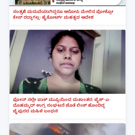
ಸಂತ್ರಸ್ತೆಗೆ ಮದುವೆಯಾಗಿದ್ದರೂ ಆರೋಪಿ ಮೇಲಿನ ಪೋಕ್ಸೋ
ಕೇಸ್ ರದ್ದಾಗಲ್ಲ: ಹೈಕೋರ್ಟ್ ಮಹತ್ವದ ಆದೇಶ
ಫೋನ್ ನಲ್ಲೇ ಪಾಕ್ ಮುಫ್ತಿಯಿಂದ ಮತಾಂತರ: ಜೈಶ್-ಎ-
ಮೊಹಮ್ಮದ್ ಉಗ್ರ ಸಂಘಟನೆ ಜೊತೆ ಲಿಂಕ್ ಹೊಂದಿದ್ದ
ಜೈಪುರದ ಮಹಿಳೆ ಬಂಧನ!