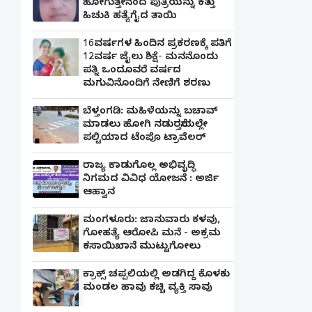
ಹೋಗುತ್ತೇನೆಂದ ಪುತ್ರಿಯನ್ನು ಕತ್ತು
ಹಿಚುಕಿ ಹತ್ಯೆಗೈದ ತಾಯಿ
16ವರ್ಷಗಳ ಹಿಂದಿನ ಪ್ರಕರಣಕ್ಕೆ ಪತಿಗೆ
12ವರ್ಷ ಜೈಲು ಶಿಕ್ಷೆ- ಮನನೊಂದು
ಪತ್ನಿ ಒಂದೂವರೆ ವರ್ಷದ
ಮಗುವಿನೊಂದಿಗೆ ನೇಣಿಗೆ ಶರಣು
ಬೆಳ್ತಂಗಡಿ: ಮಹಿಳೆಯನ್ನು ಬಚಾವ್
ಮಾಡಲು ಹೋಗಿ ನಡುರಸ್ತೆಯಲ್ಲೇ
ಪಲ್ಟಿಯಾದ ಟೆಂಪೊ ಟ್ರಾವೆಲರ್
ರಾಜ್ಯ ಕಾಡುಗೊಲ್ಲ ಅಭಿವೃದ್ಧಿ
ನಿಗಮದ ವಿವಿಧ ಯೋಜನೆ : ಅರ್ಜಿ
ಆಹ್ವಾನ
ಮಂಗಳೂರು: ಜಾನುವಾರು ಕಳವು,
ಗೋಹತ್ಯೆ ಆರೋಪಿ ಮನೆ - ಅಕ್ರಮ
ಕಸಾಯಿಖಾನೆ ಮುಟ್ಟುಗೋಲು
ಕ್ರಾಕ್ಸ್ ಚಪ್ಪಲಿಯಲ್ಲಿ ಅಡಗಿದ್ದ ಕೊಳಕು
ಮಂಡಲ ಹಾವು ಕಚ್ಚಿ ವ್ಯಕ್ತಿ ಸಾವು