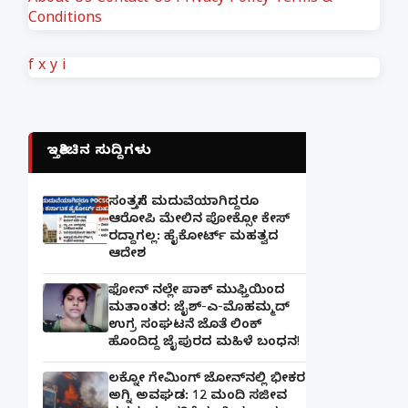
About Us
Contact Us
Privacy Policy
Terms &
Conditions
f
x
y
i
ಇತ್ತೀಚಿನ ಸುದ್ದಿಗಳು
ಸಂತ್ರಸ್ತೆಗೆ ಮದುವೆಯಾಗಿದ್ದರೂ
ಆರೋಪಿ ಮೇಲಿನ ಪೋಕ್ಸೋ ಕೇಸ್
ರದ್ದಾಗಲ್ಲ: ಹೈಕೋರ್ಟ್ ಮಹತ್ವದ
ಆದೇಶ
ಫೋನ್ ನಲ್ಲೇ ಪಾಕ್ ಮುಫ್ತಿಯಿಂದ
ಮತಾಂತರ: ಜೈಶ್-ಎ-ಮೊಹಮ್ಮದ್
ಉಗ್ರ ಸಂಘಟನೆ ಜೊತೆ ಲಿಂಕ್
ಹೊಂದಿದ್ದ ಜೈಪುರದ ಮಹಿಳೆ ಬಂಧನ!
ಲಕ್ನೋ ಗೇಮಿಂಗ್ ಜೋನ್‌ನಲ್ಲಿ ಭೀಕರ
ಅಗ್ನಿ ಅವಘಡ: 12 ಮಂದಿ ಸಜೀವ