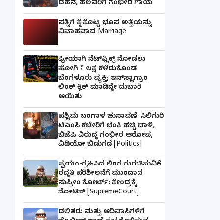
ದಹನ, ಹಲವರಿಗೆ ಗಂಭೀರ ಗಾಯ
ಪತ್ನಿಗೆ ಕೈಕೊಟ್ಟ ಭೂಪ ಅತ್ತೆಯನ್ನು
ವಿವಾಹವಾದ Marriage
ಫ್ರೀಯಾಗಿ ನೆಟ್‌ಫ್ಲಿಕ್ಸ್ ನೋಡಲು
ಹೋಗಿ ₹1 ಲಕ್ಷ ಕಳೆದುಕೊಂಡ
ಬೆಂಗಳೂರು ವ್ಯಕ್ತಿ; ಇನ್‌ಸ್ಟಾಗ್ರಾಂ
ಲಿಂಕ್ ಕ್ಲಿಕ್ ಮಾಡಿದ್ದೇ ದುಬಾರಿ
ಆಯಿತು!
ಪಶ್ಚಿಮ ಬಂಗಾಳ ಚುನಾವಣೆ: ಸಿಲಿಗುರಿ
ಟಿಎಂಸಿ ಕಚೇರಿಗೆ ಬೆಂಕಿ ಹಚ್ಚಿ ದಾಳಿ,
ಬಿಜೆಪಿ ವಿರುದ್ಧ ಗಂಭೀರ ಆರೋಪ,
ವಿಡಿಯೋ ಬಿಡುಗಡೆ [Politics]
ಸ್ವಯಂ-ಗ್ರಹಿಸಿದ ಲಿಂಗ ಗುರುತಿಸುವಿಕೆ
ರದ್ದತಿ ಪರಿಶೀಲನೆಗೆ ಮುಂದಾದ
ಸುಪ್ರೀಂ ಕೋರ್ಟ್: ಕೇಂದ್ರಕ್ಕೆ
ನೋಟಿಸ್ [SupremeCourt]
ದಲಿತರು ಮತ್ತು ಆದಿವಾಸಿಗಳಿಗೆ