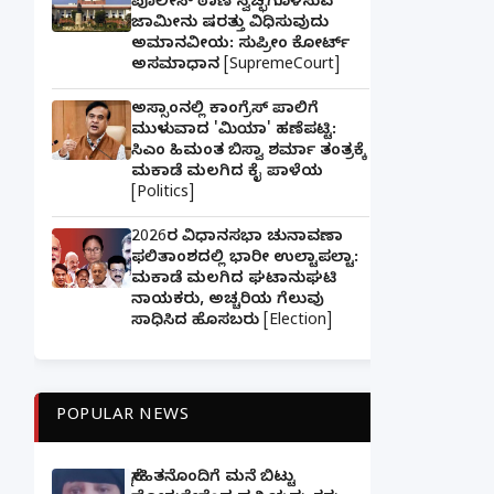
ಪೊಲೀಸ್ ಠಾಣೆ ಸ್ವಚ್ಛಗೊಳಿಸುವ
ಜಾಮೀನು ಷರತ್ತು ವಿಧಿಸುವುದು
ಅಮಾನವೀಯ: ಸುಪ್ರೀಂ ಕೋರ್ಟ್
ಅಸಮಾಧಾನ [SupremeCourt]
ಅಸ್ಸಾಂನಲ್ಲಿ ಕಾಂಗ್ರೆಸ್ ಪಾಲಿಗೆ
ಮುಳುವಾದ 'ಮಿಯಾ' ಹಣೆಪಟ್ಟಿ:
ಸಿಎಂ ಹಿಮಂತ ಬಿಸ್ವಾ ಶರ್ಮಾ ತಂತ್ರಕ್ಕೆ
ಮಕಾಡೆ ಮಲಗಿದ ಕೈ ಪಾಳೆಯ
[Politics]
2026ರ ವಿಧಾನಸಭಾ ಚುನಾವಣಾ
ಫಲಿತಾಂಶದಲ್ಲಿ ಭಾರೀ ಉಲ್ಟಾಪಲ್ಟಾ:
ಮಕಾಡೆ ಮಲಗಿದ ಘಟಾನುಘಟಿ
ನಾಯಕರು, ಅಚ್ಚರಿಯ ಗೆಲುವು
ಸಾಧಿಸಿದ ಹೊಸಬರು [Election]
POPULAR NEWS
ಸ್ನೇಹಿತನೊಂದಿಗೆ ಮನೆ ಬಿಟ್ಟು