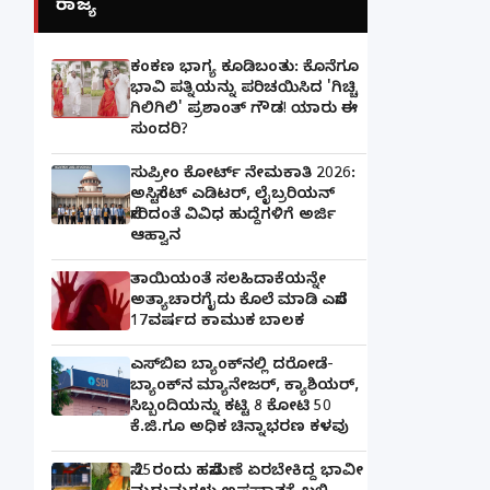
ರಾಜ್ಯ
ಕಂಕಣ ಭಾಗ್ಯ ಕೂಡಿಬಂತು: ಕೊನೆಗೂ
ಭಾವಿ ಪತ್ನಿಯನ್ನು ಪರಿಚಯಿಸಿದ 'ಗಿಚ್ಚಿ
ಗಿಲಿಗಿಲಿ' ಪ್ರಶಾಂತ್ ಗೌಡ! ಯಾರು ಈ
ಸುಂದರಿ?
ಸುಪ್ರೀಂ ಕೋರ್ಟ್ ನೇಮಕಾತಿ 2026:
ಅಸಿಸ್ಟೆಂಟ್ ಎಡಿಟರ್, ಲೈಬ್ರರಿಯನ್
ಸೇರಿದಂತೆ ವಿವಿಧ ಹುದ್ದೆಗಳಿಗೆ ಅರ್ಜಿ
ಆಹ್ವಾನ
ತಾಯಿಯಂತೆ ಸಲಹಿದಾಕೆಯನ್ನೇ
ಅತ್ಯಾಚಾರಗೈದು ಕೊಲೆ ಮಾಡಿ ಎಸೆದ
17ವರ್ಷದ ಕಾಮುಕ ಬಾಲಕ
ಎಸ್‌ಬಿಐ ಬ್ಯಾಂಕ್‌ನಲ್ಲಿ‌ ದರೋಡೆ-
ಬ್ಯಾಂಕ್​ನ ಮ್ಯಾನೇಜರ್‌, ಕ್ಯಾಶಿಯರ್‌,
ಸಿಬ್ಬಂದಿಯನ್ನು ಕಟ್ಟಿ 8 ಕೋಟಿ 50
ಕೆ.ಜಿ.ಗೂ ಅಧಿಕ ಚಿನ್ನಾಭರಣ ಕಳವು
ಸೆ.25ರಂದು ಹಸೆಮಣೆ ಏರಬೇಕಿದ್ದ ಭಾವೀ