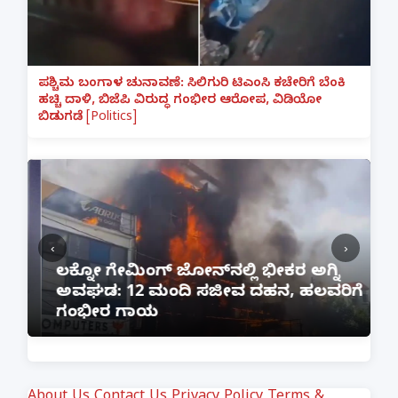
ಪಶ್ಚಿಮ ಬಂಗಾಳ ಚುನಾವಣೆ: ಸಿಲಿಗುರಿ ಟಿಎಂಸಿ ಕಚೇರಿಗೆ ಬೆಂಕಿ
ಹಚ್ಚಿ ದಾಳಿ, ಬಿಜೆಪಿ ವಿರುದ್ಧ ಗಂಭೀರ ಆರೋಪ, ವಿಡಿಯೋ
ಬಿಡುಗಡೆ [Politics]
‹
›
:
ಲಕ್ನೋ ಗೇಮಿಂಗ್ ಜೋನ್‌ನಲ್ಲಿ ಭೀಕರ ಅಗ್ನಿ
ಅವಘಡ: 12 ಮಂದಿ ಸಜೀವ ದಹನ, ಹಲವರಿಗೆ
ಪ
ಗಂಭೀರ ಗಾಯ
M