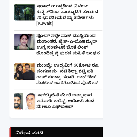
ಇರಾನ್ ಯುದ್ಧದಿಂದ ವಿಳಂಬ:
ಕುವೈತ್‌ನಿಂದ ತಾಯ್ನಾಡಿಗೆ ತಲುಪಿದ
20 ಭಾರತೀಯರ ಮೃತದೇಹಗಳು
[Kuwait]
ಫೋನ್ ನಲ್ಲೇ ಪಾಕ್ ಮುಫ್ತಿಯಿಂದ
ಮತಾಂತರ: ಜೈಶ್-ಎ-ಮೊಹಮ್ಮದ್
ಉಗ್ರ ಸಂಘಟನೆ ಜೊತೆ ಲಿಂಕ್
ಹೊಂದಿದ್ದ ಜೈಪುರದ ಮಹಿಳೆ ಬಂಧನ!
ಮುಂಬೈ: ಉದ್ಯಮಿಗೆ 60ಕೋಟಿ ರೂ.
ಪಂಗನಾಮ- ನಟಿ ಶಿಲ್ಪಾ ಶೆಟ್ಟಿ ಪತಿ
ರಾಜ್ ಕುಂದ್ರಾ ಪರಾರಿ- ಲುಕ್ ಔಟ್
ನೊಟೀಸ್ ಜಾರಿಗೊಳಿಸಿದ ಪೊಲೀಸ್
ಎಫ್‌ಬಿ ಸ್ನೇಹಿತೆ ಮೇಲೆ ಅತ್ಯಾಚಾರ -
ಆರೋಪಿ ಅರೆಸ್ಟ್, ಆರೋಪಿ ತಂದೆ
ಮೇಲೂ ಎಫ್ಐಆರ್
ವಿಶೇಷ ವರದಿ