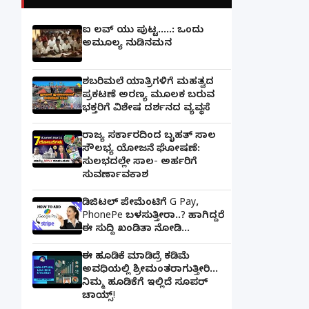
ಐ ಲವ್ ಯು ಪುಟ್ಟ.....: ಒಂದು
ಅಮೂಲ್ಯ ನುಡಿನಮನ
ಶಬರಿಮಲೆ ಯಾತ್ರಿಗಳಿಗೆ ಮಹತ್ವದ
ಪ್ರಕಟಣೆ ಅರಣ್ಯ ಮೂಲಕ ಬರುವ
ಭಕ್ತರಿಗೆ ವಿಶೇಷ ದರ್ಶನದ ವ್ಯವಸ್ಥೆ
ರಾಜ್ಯ ಸರ್ಕಾರದಿಂದ ಬೃಹತ್ ಸಾಲ
ಸೌಲಭ್ಯ ಯೋಜನೆ ಘೋಷಣೆ:
ಸುಲಭದಲ್ಲೇ ಸಾಲ- ಅರ್ಹರಿಗೆ
ಸುವರ್ಣಾವಕಾಶ
ಡಿಜಿಟಲ್ ಪೇಮೆಂಟಿಗೆ G Pay,
PhonePe ಬಳಸುತ್ತೀರಾ..? ಹಾಗಿದ್ದರೆ
ಈ ಸುದ್ದಿ ಖಂಡಿತಾ ನೋಡಿ...
ಈ ಹೂಡಿಕೆ ಮಾಡಿದ್ರೆ ಕಡಿಮೆ
ಅವಧಿಯಲ್ಲಿ ಶ್ರೀಮಂತರಾಗುತ್ತೀರಿ...
ನಿಮ್ಮ ಹೂಡಿಕೆಗೆ ಇಲ್ಲಿದೆ ಸೂಪರ್
ಚಾಯ್ಸ್‌!