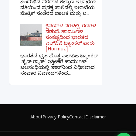
ಹಿಂದುಳಿದ ವರ್ಗಗಳ ಕಲ್ಯಾಣ ಇಲಾಖೆಯ
ವತಿಯಿಂದ ಪ್ರಸಕ್ತ ಸಾಲಿನಲ್ಲಿ ಇಲಾಖೆಯ
ಮೆಟ್ರಿಕ್ ನಂತರದ ಬಾಲಕ ಮತ್ತು ಬ...
ಕ್ಷಿಪಣಿಗಳ ನೆರಳಲ್ಲಿ, ಗಣಿಗಳ
ನಡುವೆ: ಹಾರ್ಮುಜ್
ಸಂಕಷ್ಟದಿಂದ ಭಾರತದ
ಎಲ್‌ಪಿಜಿ ಟ್ಯಾಂಕರ್ ಪಾರು
[Hormuz]
ಭಾರತದ ಧ್ವಜ ಹೊತ್ತ ಎಲ್‌ಪಿಜಿ ಟ್ಯಾಂಕರ್
'ಪೈನ್ ಗ್ಯಾಸ್' ಇತ್ತೀಚೆಗೆ ಹಾರ್ಮುಜ್
ಜಲಸಂಧಿಯಲ್ಲಿ ಇರಾನ್‌ನಿಂದ ವಿಧಿಸಲಾದ
ಸಂಚಾರ ನಿರ್ಬಂಧಗಳಿಂದ...
×
📢 ನಮ್ಮ WhatsApp ಗ್ರೂಪ್‌ಗೆ ಸೇರಿ — ತಕ್ಷಣದ
ಬ್ರೇಕಿಂಗ್ ನ್ಯೂಸ್ ಪಡೆಯಿರಿ!
About
Privacy Policy
Contact
Disclaimer
ಗ್ರೂಪ್‌ಗೆ ಸೇರಿ