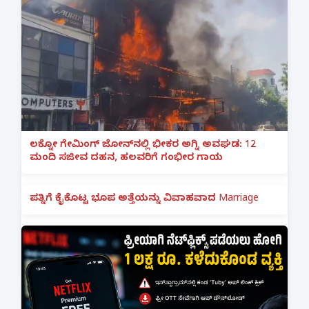
ಲಕ್ನೋ ಗೇಮಿಂಗ್ ಜೋನ್‌ನಲ್ಲಿ ಭೀಕರ ಅಗ್ನಿ ಅವಘಡ: 12
ಮಂದಿ ಸಜೀವ ದಹನ, ಹಲವರಿಗೆ ಗಂಭೀರ ಗಾಯ
ಪತ್ನಿಗೆ ಕೈಕೊಟ್ಟ ಭೂಪ ಅತ್ತೆಯನ್ನು ವಿವಾಹವಾದ Marriage