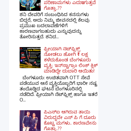
ಪರಿಣಾಮಗಳು ಎದುರಾಗುತ್ತವೆ
ಗೊತ್ತಾ..??
ಶನಿ ದೇವರಿಗೆ ಸಂಬಂಧಿಸಿದ ಕನಸುಗಳು
ಬಿದ್ದರೆ, ಅದು ನಿಮ್ಮ ಜೀವನದಲ್ಲಿ ಕೆಲವು
ಪ್ರಮುಖ ಬದಲಾವಣೆಗಳಿಗೆ
ಕಾರಣವಾಗಬಹುದು ಎನ್ನುವುದನ್ನು
ತೋರಿಸುತ್ತದೆ. ಶನಿದ...
ಫ್ರೀಯಾಗಿ ನೆಟ್‌ಫ್ಲಿಕ್ಸ್
ನೋಡಲು ಹೋಗಿ ₹1 ಲಕ್ಷ
ಕಳೆದುಕೊಂಡ ಬೆಂಗಳೂರು
ವ್ಯಕ್ತಿ; ಇನ್‌ಸ್ಟಾಗ್ರಾಂ ಲಿಂಕ್ ಕ್ಲಿಕ್
ಮಾಡಿದ್ದೇ ದುಬಾರಿ ಆಯಿತು!
ಬೆಂಗಳೂರು: ಉಚಿತವಾಗಿ OTT ಸೇವೆ
ಪಡೆಯುವ ಆಸೆ ವ್ಯಕ್ತಿಯೊಬ್ಬರಿಗೆ ಭಾರೀ ನಷ್ಟ
ತಂದೊಡ್ಡಿದ ಘಟನೆ ಬೆಂಗಳೂರಿನಲ್ಲಿ
ನಡೆದಿದೆ. ಫ್ರೀಯಾಗಿ ನೆಟ್‌ಫ್ಲಿಕ್ಸ್ ಹಾಗೂ ಇತರೆ
O...
ಪಿಎಸ್​ಐ ಆಗಿರುವ ತಾಯಿ
ವಿರುದ್ಧವೇ ಎಸ್ ಪಿ ಗೆ ದೂರು
ಕೊಟ್ಟ ಮಗಳು.. ಕಾರಣವೇನು
ಗೊತ್ತಾ..??