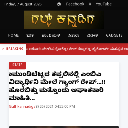
Friday, 7 August 2026
🏠
Facebook
X
YouTube
HOME
ಭಾರತ
ಚಾಂಪಿಯನ್
ಸಿತಾರಾ
ವಿದೇಶ
GADGETS
|
್ದರೂ ಆರೋಪಿ ಮೇಲಿನ ಪೋಕ್ಸೋ ಕೇಸ್ ರದ್ದಾಗಲ್ಲ: ಹೈಕೋರ್ಟ್ ಮಹತ್ವದ ಆದೇಶ
ಫೋನ್
BREAKING
STATE
ಚಾಮುಂಡಿಬೆಟ್ಟದ ತಪ್ಪಲಿನಲ್ಲಿ ಎಂಬಿಎ
ವಿದ್ಯಾರ್ಥಿನಿ ಮೇಲೆ ಗ್ಯಾಂಗ್ ರೇಪ್...!!
ಹೊರಬಿತ್ತು ಮತ್ತೊಂದು ಆಘಾತಕಾರಿ
ಮಾಹಿತಿ...
Gulf kannadiga
8/26/2021 04:55:00 PM