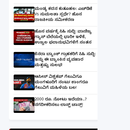
ಮಂಡ್ಯ ಕದನ ಕುತೂಹಲ: ಎಚ್‌ಡಿಕೆ
Vs ಸುಮಲತಾ ಸ್ಪರ್ಧೆ? ಹೊಸ
ರಾಜಕೀಯ ಸಮೀಕರಣ
ಹೊಸ ವರ್ಷಕ್ಕೆ ಸಿಹಿ ಸುದ್ದಿ: ವಾಣಿಜ್ಯ
ಗ್ಯಾಸ್‌ ಬೆಲೆಯಲ್ಲಿ ಭಾರೀ ಇಳಿಕೆ,
ಉಜ್ವಲ ಫಲಾನುಭವಿಗಳಿಗೆ ಸಂತಸ
ಕೆನರಾ ಬ್ಯಾಂಕ್‌ ಗ್ರಾಹಕರಿಗೆ ಸಿಹಿ ಸುದ್ದಿ:
ಇನ್ನು ಈ ಬ್ಯಾಂಕಿನ ವ್ಯವಹಾರ
ಮತ್ತಷ್ಟು ಸುಲಭ!
ಆಸೀಸ್ ವಿಶ್ವಕಪ್ ಗೆಲುವಿಗೂ
ಮಂಗಳೂರಿಗೆ ನಂಟು! ಕಾಂಗರೂ
ಗೆಲುವಿಗೆ ಮಹಿಳೆಯ ಬಲ!
2000 ರೂ. ನೋಟು ಇದೆಯಾ..?
ನಗದೀಕರಿಸಲು ಲಾಸ್ಟ್‌ ಚಾನ್ಸ್‌!