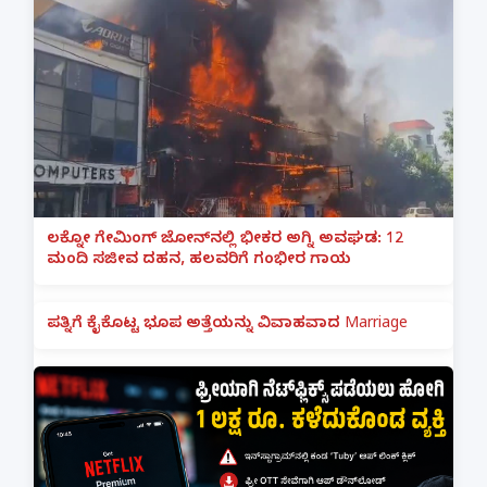
ಲಕ್ನೋ ಗೇಮಿಂಗ್ ಜೋನ್‌ನಲ್ಲಿ ಭೀಕರ ಅಗ್ನಿ ಅವಘಡ: 12
ಮಂದಿ ಸಜೀವ ದಹನ, ಹಲವರಿಗೆ ಗಂಭೀರ ಗಾಯ
ಪತ್ನಿಗೆ ಕೈಕೊಟ್ಟ ಭೂಪ ಅತ್ತೆಯನ್ನು ವಿವಾಹವಾದ Marriage