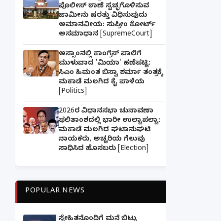
ಪೊಲೀಸ್ ಠಾಣೆ ಸ್ವಚ್ಛಗೊಳಿಸುವ
ಜಾಮೀನು ಷರತ್ತು ವಿಧಿಸುವುದು
ಅಮಾನವೀಯ: ಸುಪ್ರೀಂ ಕೋರ್ಟ್
ಅಸಮಾಧಾನ [SupremeCourt]
ಅಸ್ಸಾಂನಲ್ಲಿ ಕಾಂಗ್ರೆಸ್ ಪಾಲಿಗೆ
ಮುಳುವಾದ 'ಮಿಯಾ' ಹಣೆಪಟ್ಟಿ:
ಸಿಎಂ ಹಿಮಂತ ಬಿಸ್ವಾ ಶರ್ಮಾ ತಂತ್ರಕ್ಕೆ
ಮಕಾಡೆ ಮಲಗಿದ ಕೈ ಪಾಳೆಯ
[Politics]
2026ರ ವಿಧಾನಸಭಾ ಚುನಾವಣಾ
ಫಲಿತಾಂಶದಲ್ಲಿ ಭಾರೀ ಉಲ್ಟಾಪಲ್ಟಾ:
ಮಕಾಡೆ ಮಲಗಿದ ಘಟಾನುಘಟಿ
ನಾಯಕರು, ಅಚ್ಚರಿಯ ಗೆಲುವು
ಸಾಧಿಸಿದ ಹೊಸಬರು [Election]
POPULAR NEWS
ಸ್ನೇಹಿತನೊಂದಿಗೆ ಮನೆ ಬಿಟ್ಟು