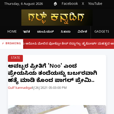
Thursday, 6 August 2026
🏠
Facebook
X
YouTube
HOME
ಭಾರತ
ಚಾಂಪಿಯನ್
ಸಿತಾರಾ
ವಿದೇಶ
GADGETS
|
್ದರೂ ಆರೋಪಿ ಮೇಲಿನ ಪೋಕ್ಸೋ ಕೇಸ್ ರದ್ದಾಗಲ್ಲ: ಹೈಕೋರ್ಟ್ ಮಹತ್ವದ ಆದೇಶ
ಫೋನ್
BREAKING
STATE
ಅವರಿಬ್ಬರ ಪ್ರೀತಿಗೆ 'Noo' ಎಂದ
ಪ್ರೇಯಸಿಯ ತಂದೆಯನ್ನು ಬರ್ಬರವಾಗಿ
ಹತ್ಯೆ ಮಾಡಿ ಕೊಂದ ಪಾಗಲ್ ಪ್ರೇಮಿ..
Gulf kannadiga
8/26/2021 05:03:00 PM