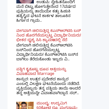
ಉಡುಪಿ: ಸ್ನೇಹಿತನೊಂದಿಗೆ
ಮನೆ ಬಿಟ್ಟು ಹೋಗುತ್ತೇನೆಂದ 17ವರ್ಷದ
ಪುತ್ರಿಯನ್ನು ತಾಯಿಯೇ ಕತ್ತು ಹಿಚುಕಿ
ಹತ್ಯೆಗೈದ ಘಟನೆ ಕಾರ್ಕಳ ತಾಲೂಕಿನ
ಹಿರ್ಗಾನ ಗ್ರಾಮ...
ವೇಗವಾಗಿ ಚಲಿಸುತ್ತಿದ್ದ ಕೆಎಸ್​ಆರ್​ಟಿಸಿ ಬಸ್​
ನಿಂದ ಹೊರಗೆಸೆಯಲ್ಪಟ್ಟ ವಿದ್ಯಾರ್ಥಿನಿಯರು!
ಭೀಕರ ದೃಶ್ಯ ಸಿಸಿ ಕ್ಯಾಮರಾದಲ್ಲಿ ಸೆರೆ
ವೇಗವಾಗಿ ಚಲಿಸುತ್ತಿದ್ದ ಕೆಎಸ್‌ಆರ್‌ಟಿಸಿ
ಬಸ್‌ನಿಂದ ಹೊರಗೆಸೆಯಲ್ಪಟ್ಟ
ವಿದ್ಯಾರ್ಥಿನಿಯರು! ಕೆಎಸ್‌ಆರ್‌ಟಿಸಿ ಬಸ್‌ನ
ಬಾಗಿಲು ತೆರೆದುಕೊಂಡು ಇಬ್ಬರು ವಿ...
ಪತ್ನಿಗೆ ಕೈಕೊಟ್ಟ ಭೂಪ ಅತ್ತೆಯನ್ನು
ವಿವಾಹವಾದ Marriage
ಕಾನ್ಪುರ: ಉತ್ತರ ಪ್ರದೇಶದ ಕಾನ್ಪುರ
ಎಂಬಲ್ಲಿ ವಿಲಕ್ಷಣ ಘಟನೆಯೊಂದು ನಡೆದಿದೆ.
ವ್ಯಕ್ತಿಯೊಬ್ಬನು ತನ್ನ ಪತ್ನಿಯ ತಾಯಿ ಅಂದರೆ
ತನ್ನ ಅತ್ತೆಯನ್ನೇ ವಿವಾಹವಾಗಿದ್ದಾನೆ. ಸದ್...
ಮುಂಬೈ: ಉದ್ಯಮಿಗೆ
60ಕೋಟಿ ರೂ. ಪಂಗನಾಮ-