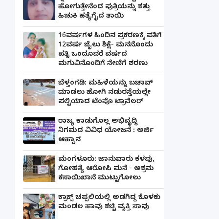
ಹೋಗುತ್ತೇನೆಂದ ಪುತ್ರಿಯನ್ನು ಕತ್ತು
ಹಿಚುಕಿ ಹತ್ಯೆಗೈದ ತಾಯಿ
16ವರ್ಷಗಳ ಹಿಂದಿನ ಪ್ರಕರಣಕ್ಕೆ ಪತಿಗೆ
12ವರ್ಷ ಜೈಲು ಶಿಕ್ಷೆ- ಮನನೊಂದು
ಪತ್ನಿ ಒಂದೂವರೆ ವರ್ಷದ
ಮಗುವಿನೊಂದಿಗೆ ನೇಣಿಗೆ ಶರಣು
ಬೆಳ್ತಂಗಡಿ: ಮಹಿಳೆಯನ್ನು ಬಚಾವ್
ಮಾಡಲು ಹೋಗಿ ನಡುರಸ್ತೆಯಲ್ಲೇ
ಪಲ್ಟಿಯಾದ ಟೆಂಪೊ ಟ್ರಾವೆಲರ್
ರಾಜ್ಯ ಕಾಡುಗೊಲ್ಲ ಅಭಿವೃದ್ಧಿ
ನಿಗಮದ ವಿವಿಧ ಯೋಜನೆ : ಅರ್ಜಿ
ಆಹ್ವಾನ
ಮಂಗಳೂರು: ಜಾನುವಾರು ಕಳವು,
ಗೋಹತ್ಯೆ ಆರೋಪಿ ಮನೆ - ಅಕ್ರಮ
ಕಸಾಯಿಖಾನೆ ಮುಟ್ಟುಗೋಲು
ಕ್ರಾಕ್ಸ್ ಚಪ್ಪಲಿಯಲ್ಲಿ ಅಡಗಿದ್ದ ಕೊಳಕು
ಮಂಡಲ ಹಾವು ಕಚ್ಚಿ ವ್ಯಕ್ತಿ ಸಾವು