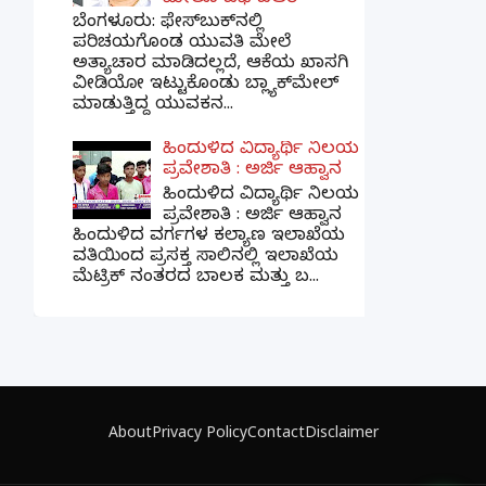
ಬೆಂಗಳೂರು: ಫೇಸ್‌ಬುಕ್‌ನಲ್ಲಿ
ಪರಿಚಯಗೊಂಡ ಯುವತಿ ಮೇಲೆ
ಅತ್ಯಾಚಾರ ಮಾಡಿದಲ್ಲದೆ, ಆಕೆಯ ಖಾಸಗಿ
ವೀಡಿಯೋ ಇಟ್ಟುಕೊಂಡು ಬ್ಲ್ಯಾಕ್‌ಮೇಲ್
ಮಾಡುತ್ತಿದ್ದ ಯುವಕನ...
ಹಿಂದುಳಿದ ವಿದ್ಯಾರ್ಥಿ ನಿಲಯ
ಪ್ರವೇಶಾತಿ : ಅರ್ಜಿ ಆಹ್ವಾನ
ಹಿಂದುಳಿದ ವಿದ್ಯಾರ್ಥಿ ನಿಲಯ
ಪ್ರವೇಶಾತಿ : ಅರ್ಜಿ ಆಹ್ವಾನ
ಹಿಂದುಳಿದ ವರ್ಗಗಳ ಕಲ್ಯಾಣ ಇಲಾಖೆಯ
ವತಿಯಿಂದ ಪ್ರಸಕ್ತ ಸಾಲಿನಲ್ಲಿ ಇಲಾಖೆಯ
ಮೆಟ್ರಿಕ್ ನಂತರದ ಬಾಲಕ ಮತ್ತು ಬ...
×
📢 ನಮ್ಮ WhatsApp ಗ್ರೂಪ್‌ಗೆ ಸೇರಿ — ತಕ್ಷಣದ
ಬ್ರೇಕಿಂಗ್ ನ್ಯೂಸ್ ಪಡೆಯಿರಿ!
About
Privacy Policy
Contact
Disclaimer
ಗ್ರೂಪ್‌ಗೆ ಸೇರಿ