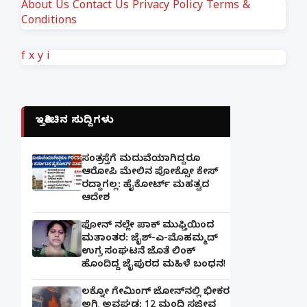
About Us
Contact Us
Privacy Policy
Terms &
Conditions
f
x
y
i
ಇತ್ತೀಚಿನ ಸುದ್ದಿಗಳು
ಸಂತ್ರಸ್ತೆಗೆ ಮದುವೆಯಾಗಿದ್ದರೂ
ಆರೋಪಿ ಮೇಲಿನ ಪೋಕ್ಸೋ ಕೇಸ್
ರದ್ದಾಗಲ್ಲ: ಹೈಕೋರ್ಟ್ ಮಹತ್ವದ
ಆದೇಶ
ಫೋನ್ ನಲ್ಲೇ ಪಾಕ್ ಮುಫ್ತಿಯಿಂದ
ಮತಾಂತರ: ಜೈಶ್-ಎ-ಮೊಹಮ್ಮದ್
ಉಗ್ರ ಸಂಘಟನೆ ಜೊತೆ ಲಿಂಕ್
ಹೊಂದಿದ್ದ ಜೈಪುರದ ಮಹಿಳೆ ಬಂಧನ!
ಲಕ್ನೋ ಗೇಮಿಂಗ್ ಜೋನ್‌ನಲ್ಲಿ ಭೀಕರ
ಅಗ್ನಿ ಅವಘಡ: 12 ಮಂದಿ ಸಜೀವ