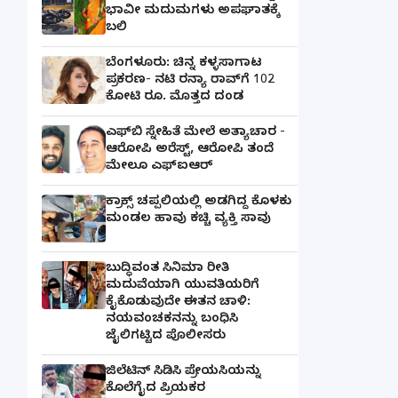
ಭಾವೀ ಮದುಮಗಳು ಅಪಘಾತಕ್ಕೆ
ಬಲಿ
ಬೆಂಗಳೂರು: ಚಿನ್ನ ಕಳ್ಳಸಾಗಾಟ
ಪ್ರಕರಣ- ನಟಿ ರನ್ಯಾ ರಾವ್‌ಗೆ 102
ಕೋಟಿ ರೂ. ಮೊತ್ತದ ದಂಡ
ಎಫ್‌ಬಿ ಸ್ನೇಹಿತೆ ಮೇಲೆ ಅತ್ಯಾಚಾರ -
ಆರೋಪಿ ಅರೆಸ್ಟ್, ಆರೋಪಿ ತಂದೆ
ಮೇಲೂ ಎಫ್ಐಆರ್
ಕ್ರಾಕ್ಸ್ ಚಪ್ಪಲಿಯಲ್ಲಿ ಅಡಗಿದ್ದ ಕೊಳಕು
ಮಂಡಲ ಹಾವು ಕಚ್ಚಿ ವ್ಯಕ್ತಿ ಸಾವು
ಬುದ್ಧಿವಂತ ಸಿನಿಮಾ ರೀತಿ
ಮದುವೆಯಾಗಿ ಯುವತಿಯರಿಗೆ
ಕೈಕೊಡುವುದೇ ಈತನ ಚಾಳಿ:
ನಯವಂಚಕನನ್ನು ಬಂಧಿಸಿ
ಜೈಲಿಗಟ್ಟಿದ ಪೊಲೀಸರು
ಜಿಲೆಟಿನ್ ಸಿಡಿಸಿ ಪ್ರೇಯಸಿಯನ್ನು
ಕೊಲೆಗೈದ ಪ್ರಿಯಕರ