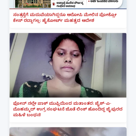
ಸಂತ್ರಸ್ತೆಗೆ ಮದುವೆಯಾಗಿದ್ದರೂ ಆರೋಪಿ ಮೇಲಿನ ಪೋಕ್ಸೋ
ಕೇಸ್ ರದ್ದಾಗಲ್ಲ: ಹೈಕೋರ್ಟ್ ಮಹತ್ವದ ಆದೇಶ
ಫೋನ್ ನಲ್ಲೇ ಪಾಕ್ ಮುಫ್ತಿಯಿಂದ ಮತಾಂತರ: ಜೈಶ್-ಎ-
ಮೊಹಮ್ಮದ್ ಉಗ್ರ ಸಂಘಟನೆ ಜೊತೆ ಲಿಂಕ್ ಹೊಂದಿದ್ದ ಜೈಪುರದ
ಮಹಿಳೆ ಬಂಧನ!