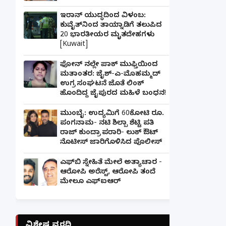
ಇರಾನ್ ಯುದ್ಧದಿಂದ ವಿಳಂಬ:
ಕುವೈತ್‌ನಿಂದ ತಾಯ್ನಾಡಿಗೆ ತಲುಪಿದ
20 ಭಾರತೀಯರ ಮೃತದೇಹಗಳು
[Kuwait]
ಫೋನ್ ನಲ್ಲೇ ಪಾಕ್ ಮುಫ್ತಿಯಿಂದ
ಮತಾಂತರ: ಜೈಶ್-ಎ-ಮೊಹಮ್ಮದ್
ಉಗ್ರ ಸಂಘಟನೆ ಜೊತೆ ಲಿಂಕ್
ಹೊಂದಿದ್ದ ಜೈಪುರದ ಮಹಿಳೆ ಬಂಧನ!
ಮುಂಬೈ: ಉದ್ಯಮಿಗೆ 60ಕೋಟಿ ರೂ.
ಪಂಗನಾಮ- ನಟಿ ಶಿಲ್ಪಾ ಶೆಟ್ಟಿ ಪತಿ
ರಾಜ್ ಕುಂದ್ರಾ ಪರಾರಿ- ಲುಕ್ ಔಟ್
ನೊಟೀಸ್ ಜಾರಿಗೊಳಿಸಿದ ಪೊಲೀಸ್
ಎಫ್‌ಬಿ ಸ್ನೇಹಿತೆ ಮೇಲೆ ಅತ್ಯಾಚಾರ -
ಆರೋಪಿ ಅರೆಸ್ಟ್, ಆರೋಪಿ ತಂದೆ
ಮೇಲೂ ಎಫ್ಐಆರ್
ವಿಶೇಷ ವರದಿ