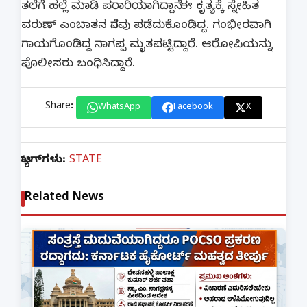
ತಲೆಗೆ ಹಲ್ಲೆ ಮಾಡಿ ಪರಾರಿಯಾಗಿದ್ದಾನೆ. ಈ ಕೃತ್ಯಕ್ಕೆ ಸ್ನೇಹಿತ
ವರುಣ್​ ಎಂಬಾತನ ನೆರವು ಪಡೆದುಕೊಂಡಿದ್ದ. ಗಂಭೀರವಾಗಿ
ಗಾಯಗೊಂಡಿದ್ದ ನಾಗಪ್ಪ ಮೃತಪಟ್ಟಿದ್ದಾರೆ. ಆರೋಪಿಯನ್ನು
ಪೊಲೀಸರು ಬಂಧಿಸಿದ್ದಾರೆ.
Share:
WhatsApp
Facebook
X
ಟ್ಯಾಗ್‌ಗಳು:
STATE
Related News