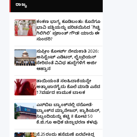
ರಾಜ್ಯ
ಕಂಕಣ ಭಾಗ್ಯ ಕೂಡಿಬಂತು: ಕೊನೆಗೂ
ಭಾವಿ ಪತ್ನಿಯನ್ನು ಪರಿಚಯಿಸಿದ 'ಗಿಚ್ಚಿ
ಗಿಲಿಗಿಲಿ' ಪ್ರಶಾಂತ್ ಗೌಡ! ಯಾರು ಈ
ಸುಂದರಿ?
ಸುಪ್ರೀಂ ಕೋರ್ಟ್ ನೇಮಕಾತಿ 2026:
ಅಸಿಸ್ಟೆಂಟ್ ಎಡಿಟರ್, ಲೈಬ್ರರಿಯನ್
ಸೇರಿದಂತೆ ವಿವಿಧ ಹುದ್ದೆಗಳಿಗೆ ಅರ್ಜಿ
ಆಹ್ವಾನ
ತಾಯಿಯಂತೆ ಸಲಹಿದಾಕೆಯನ್ನೇ
ಅತ್ಯಾಚಾರಗೈದು ಕೊಲೆ ಮಾಡಿ ಎಸೆದ
17ವರ್ಷದ ಕಾಮುಕ ಬಾಲಕ
ಎಸ್‌ಬಿಐ ಬ್ಯಾಂಕ್‌ನಲ್ಲಿ‌ ದರೋಡೆ-
ಬ್ಯಾಂಕ್​ನ ಮ್ಯಾನೇಜರ್‌, ಕ್ಯಾಶಿಯರ್‌,
ಸಿಬ್ಬಂದಿಯನ್ನು ಕಟ್ಟಿ 8 ಕೋಟಿ 50
ಕೆ.ಜಿ.ಗೂ ಅಧಿಕ ಚಿನ್ನಾಭರಣ ಕಳವು
ಸೆ.25ರಂದು ಹಸೆಮಣೆ ಏರಬೇಕಿದ್ದ