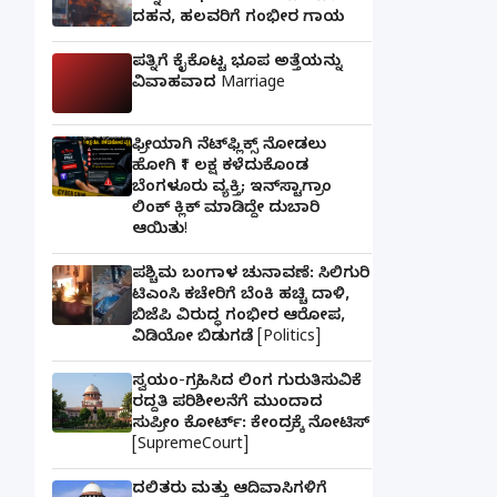
ದಹನ, ಹಲವರಿಗೆ ಗಂಭೀರ ಗಾಯ
ಪತ್ನಿಗೆ ಕೈಕೊಟ್ಟ ಭೂಪ ಅತ್ತೆಯನ್ನು
ವಿವಾಹವಾದ Marriage
ಫ್ರೀಯಾಗಿ ನೆಟ್‌ಫ್ಲಿಕ್ಸ್ ನೋಡಲು
ಹೋಗಿ ₹1 ಲಕ್ಷ ಕಳೆದುಕೊಂಡ
ಬೆಂಗಳೂರು ವ್ಯಕ್ತಿ; ಇನ್‌ಸ್ಟಾಗ್ರಾಂ
ಲಿಂಕ್ ಕ್ಲಿಕ್ ಮಾಡಿದ್ದೇ ದುಬಾರಿ
ಆಯಿತು!
ಪಶ್ಚಿಮ ಬಂಗಾಳ ಚುನಾವಣೆ: ಸಿಲಿಗುರಿ
ಟಿಎಂಸಿ ಕಚೇರಿಗೆ ಬೆಂಕಿ ಹಚ್ಚಿ ದಾಳಿ,
ಬಿಜೆಪಿ ವಿರುದ್ಧ ಗಂಭೀರ ಆರೋಪ,
ವಿಡಿಯೋ ಬಿಡುಗಡೆ [Politics]
ಸ್ವಯಂ-ಗ್ರಹಿಸಿದ ಲಿಂಗ ಗುರುತಿಸುವಿಕೆ
ರದ್ದತಿ ಪರಿಶೀಲನೆಗೆ ಮುಂದಾದ
ಸುಪ್ರೀಂ ಕೋರ್ಟ್: ಕೇಂದ್ರಕ್ಕೆ ನೋಟಿಸ್
[SupremeCourt]
ದಲಿತರು ಮತ್ತು ಆದಿವಾಸಿಗಳಿಗೆ