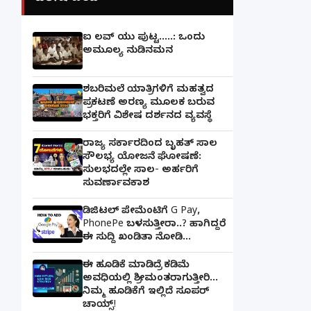
ಐ ಲವ್ ಯು ಪುಟ್ಟ.....: ಒಂದು
ಅಮೂಲ್ಯ ನುಡಿನಮನ
ಶಬರಿಮಲೆ ಯಾತ್ರಿಗಳಿಗೆ ಮಹತ್ವದ
ಪ್ರಕಟಣೆ ಅರಣ್ಯ ಮೂಲಕ ಬರುವ
ಭಕ್ತರಿಗೆ ವಿಶೇಷ ದರ್ಶನದ ವ್ಯವಸ್ಥೆ
ರಾಜ್ಯ ಸರ್ಕಾರದಿಂದ ಬೃಹತ್ ಸಾಲ
ಸೌಲಭ್ಯ ಯೋಜನೆ ಘೋಷಣೆ:
ಸುಲಭದಲ್ಲೇ ಸಾಲ- ಅರ್ಹರಿಗೆ
ಸುವರ್ಣಾವಕಾಶ
ಡಿಜಿಟಲ್ ಪೇಮೆಂಟಿಗೆ G Pay,
PhonePe ಬಳಸುತ್ತೀರಾ..? ಹಾಗಿದ್ದರೆ
ಈ ಸುದ್ದಿ ಖಂಡಿತಾ ನೋಡಿ...
ಈ ಹೂಡಿಕೆ ಮಾಡಿದ್ರೆ ಕಡಿಮೆ
ಅವಧಿಯಲ್ಲಿ ಶ್ರೀಮಂತರಾಗುತ್ತೀರಿ...
ನಿಮ್ಮ ಹೂಡಿಕೆಗೆ ಇಲ್ಲಿದೆ ಸೂಪರ್
ಚಾಯ್ಸ್‌!