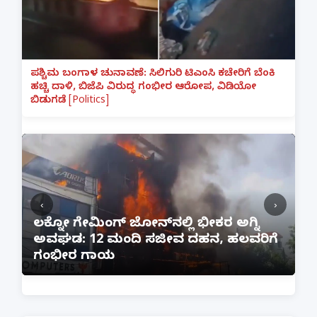
ಪಶ್ಚಿಮ ಬಂಗಾಳ ಚುನಾವಣೆ: ಸಿಲಿಗುರಿ ಟಿಎಂಸಿ ಕಚೇರಿಗೆ ಬೆಂಕಿ
ಹಚ್ಚಿ ದಾಳಿ, ಬಿಜೆಪಿ ವಿರುದ್ಧ ಗಂಭೀರ ಆರೋಪ, ವಿಡಿಯೋ
ಬಿಡುಗಡೆ [Politics]
‹
›
:
ಲಕ್ನೋ ಗೇಮಿಂಗ್ ಜೋನ್‌ನಲ್ಲಿ ಭೀಕರ ಅಗ್ನಿ
ಅವಘಡ: 12 ಮಂದಿ ಸಜೀವ ದಹನ, ಹಲವರಿಗೆ
ಪ
ಗಂಭೀರ ಗಾಯ
M