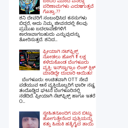
ಬಂದರೆ ಮುಂದೆ ಏನೆಲ್ಲಾ
ಪರಿಣಾಮಗಳು ಎದುರಾಗುತ್ತವೆ
ಗೊತ್ತಾ..??
ಶನಿ ದೇವರಿಗೆ ಸಂಬಂಧಿಸಿದ ಕನಸುಗಳು
ಬಿದ್ದರೆ, ಅದು ನಿಮ್ಮ ಜೀವನದಲ್ಲಿ ಕೆಲವು
ಪ್ರಮುಖ ಬದಲಾವಣೆಗಳಿಗೆ
ಕಾರಣವಾಗಬಹುದು ಎನ್ನುವುದನ್ನು
ತೋರಿಸುತ್ತದೆ. ಶನಿದ...
ಫ್ರೀಯಾಗಿ ನೆಟ್‌ಫ್ಲಿಕ್ಸ್
ನೋಡಲು ಹೋಗಿ ₹1 ಲಕ್ಷ
ಕಳೆದುಕೊಂಡ ಬೆಂಗಳೂರು
ವ್ಯಕ್ತಿ; ಇನ್‌ಸ್ಟಾಗ್ರಾಂ ಲಿಂಕ್ ಕ್ಲಿಕ್
ಮಾಡಿದ್ದೇ ದುಬಾರಿ ಆಯಿತು!
ಬೆಂಗಳೂರು: ಉಚಿತವಾಗಿ OTT ಸೇವೆ
ಪಡೆಯುವ ಆಸೆ ವ್ಯಕ್ತಿಯೊಬ್ಬರಿಗೆ ಭಾರೀ ನಷ್ಟ
ತಂದೊಡ್ಡಿದ ಘಟನೆ ಬೆಂಗಳೂರಿನಲ್ಲಿ
ನಡೆದಿದೆ. ಫ್ರೀಯಾಗಿ ನೆಟ್‌ಫ್ಲಿಕ್ಸ್ ಹಾಗೂ ಇತರೆ
O...
ಸ್ನೇಹಿತನೊಂದಿಗೆ ಮನೆ ಬಿಟ್ಟು
ಹೋಗುತ್ತೇನೆಂದ ಪುತ್ರಿಯನ್ನು
ಕತ್ತು ಹಿಚುಕಿ ಹತ್ಯೆಗೈದ ತಾಯಿ