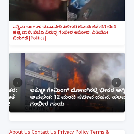
ಪಶ್ಚಿಮ ಬಂಗಾಳ ಚುನಾವಣೆ: ಸಿಲಿಗುರಿ ಟಿಎಂಸಿ ಕಚೇರಿಗೆ ಬೆಂಕಿ
ಹಚ್ಚಿ ದಾಳಿ, ಬಿಜೆಪಿ ವಿರುದ್ಧ ಗಂಭೀರ ಆರೋಪ, ವಿಡಿಯೋ
ಬಿಡುಗಡೆ [Politics]
‹
›
:
ಲಕ್ನೋ ಗೇಮಿಂಗ್ ಜೋನ್‌ನಲ್ಲಿ ಭೀಕರ ಅಗ್ನಿ
ಅವಘಡ: 12 ಮಂದಿ ಸಜೀವ ದಹನ, ಹಲವರಿಗೆ
ಪ
ಗಂಭೀರ ಗಾಯ
M
About Us
Contact Us
Privacy Policy
Terms &