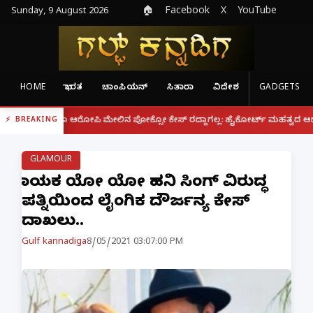
Sunday, 9 August 2026
🏠
Facebook
X
YouTube
HOME
ಭಾರತ
ಚಾಂಪಿಯನ್
ಸಿತಾರಾ
ವಿದೇಶ
GADGETS
|
ರೂ ಆರೋಪಿ ಮೇಲಿನ ಪೋಕ್ಸೋ ಕೇಸ್ ರದ್ದಾಗಲ್ಲ: ಹೈಕೋರ್ಟ್ ಮಹತ್ವದ ಆದೇಶ
ಫೋನ್ 
BREAKING
GLAMOUR
ಗಾಯಕ ಯೋ ಯೋ ಹನಿ ಸಿಂಗ್ ವಿರುದ್ಧ
ಪತ್ನಿಯಿಂದ ಲೈಂಗಿಕ ದೌರ್ಜನ್ಯ ಕೇಸ್
ದಾಖಲು..
Gulf kannadiga
8/05/2021 03:07:00 PM