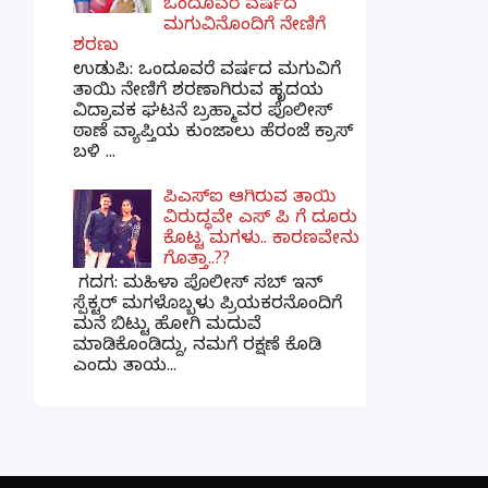
ಒಂದೂವರೆ ವರ್ಷದ
ಮಗುವಿನೊಂದಿಗೆ ನೇಣಿಗೆ
ಶರಣು
ಉಡುಪಿ: ಒಂದೂವರೆ ವರ್ಷದ ಮಗುವಿಗೆ
ತಾಯಿ ನೇಣಿಗೆ ಶರಣಾಗಿರುವ ಹೃದಯ
ವಿದ್ರಾವಕ ಘಟನೆ ಬ್ರಹ್ಮಾವರ ಪೊಲೀಸ್
ಠಾಣೆ ವ್ಯಾಪ್ತಿಯ ಕುಂಜಾಲು ಹೆರಂಜೆ ಕ್ರಾಸ್
ಬಳಿ ...
ಪಿಎಸ್​ಐ ಆಗಿರುವ ತಾಯಿ
ವಿರುದ್ಧವೇ ಎಸ್ ಪಿ ಗೆ ದೂರು
ಕೊಟ್ಟ ಮಗಳು.. ಕಾರಣವೇನು
ಗೊತ್ತಾ..??
ಗದಗ​: ಮಹಿಳಾ ಪೊಲೀಸ್​ ಸಬ್ ​ಇನ್​
ಸ್ಪೆಕ್ಟರ್​ ಮಗಳೊಬ್ಬಳು ಪ್ರಿಯಕರನೊಂದಿಗೆ
ಮನೆ ಬಿಟ್ಟು ಹೋಗಿ ಮದುವೆ
ಮಾಡಿಕೊಂಡಿದ್ದು, ನಮಗೆ ರಕ್ಷಣೆ ಕೊಡಿ
ಎಂದು ತಾಯ...
×
📢 ನಮ್ಮ WhatsApp ಗ್ರೂಪ್‌ಗೆ ಸೇರಿ — ತಕ್ಷಣದ