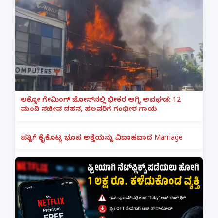
ಲಕ್ನೋ ಗೇಮಿಂಗ್ ಜೋನ್‌ನಲ್ಲಿ ಭೀಕರ ಅಗ್ನಿ ಅವಘಡ: 12
ಮಂದಿ ಸಜೀವ ದಹನ, ಹಲವರಿಗೆ ಗಂಭೀರ ಗಾಯ
ಪತ್ನಿಗೆ ಕೈಕೊಟ್ಟ ಭೂಪ ಅತ್ತೆಯನ್ನು ವಿವಾಹವಾದ Marriage