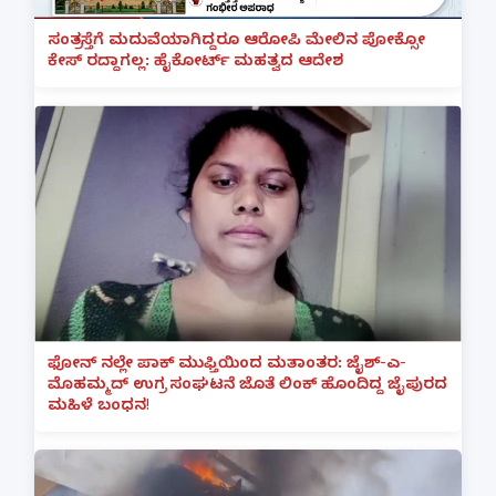
ಸಂತ್ರಸ್ತೆಗೆ ಮದುವೆಯಾಗಿದ್ದರೂ ಆರೋಪಿ ಮೇಲಿನ ಪೋಕ್ಸೋ
ಕೇಸ್ ರದ್ದಾಗಲ್ಲ: ಹೈಕೋರ್ಟ್ ಮಹತ್ವದ ಆದೇಶ
ಫೋನ್ ನಲ್ಲೇ ಪಾಕ್ ಮುಫ್ತಿಯಿಂದ ಮತಾಂತರ: ಜೈಶ್-ಎ-
ಮೊಹಮ್ಮದ್ ಉಗ್ರ ಸಂಘಟನೆ ಜೊತೆ ಲಿಂಕ್ ಹೊಂದಿದ್ದ ಜೈಪುರದ
ಮಹಿಳೆ ಬಂಧನ!