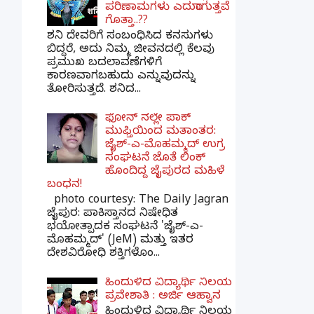
ಪರಿಣಾಮಗಳು ಎದುರಾಗುತ್ತವೆ
ಗೊತ್ತಾ..??
ಶನಿ ದೇವರಿಗೆ ಸಂಬಂಧಿಸಿದ ಕನಸುಗಳು
ಬಿದ್ದರೆ, ಅದು ನಿಮ್ಮ ಜೀವನದಲ್ಲಿ ಕೆಲವು
ಪ್ರಮುಖ ಬದಲಾವಣೆಗಳಿಗೆ
ಕಾರಣವಾಗಬಹುದು ಎನ್ನುವುದನ್ನು
ತೋರಿಸುತ್ತದೆ. ಶನಿದ...
ಫೋನ್ ನಲ್ಲೇ ಪಾಕ್
ಮುಫ್ತಿಯಿಂದ ಮತಾಂತರ:
ಜೈಶ್-ಎ-ಮೊಹಮ್ಮದ್ ಉಗ್ರ
ಸಂಘಟನೆ ಜೊತೆ ಲಿಂಕ್
ಹೊಂದಿದ್ದ ಜೈಪುರದ ಮಹಿಳೆ
ಬಂಧನ!
photo courtesy: The Daily Jagran
ಜೈಪುರ: ಪಾಕಿಸ್ತಾನದ ನಿಷೇಧಿತ
ಭಯೋತ್ಪಾದಕ ಸಂಘಟನೆ 'ಜೈಶ್-ಎ-
ಮೊಹಮ್ಮದ್' (JeM) ಮತ್ತು ಇತರ
ದೇಶವಿರೋಧಿ ಶಕ್ತಿಗಳೊಂ...
ಹಿಂದುಳಿದ ವಿದ್ಯಾರ್ಥಿ ನಿಲಯ
ಪ್ರವೇಶಾತಿ : ಅರ್ಜಿ ಆಹ್ವಾನ
ಹಿಂದುಳಿದ ವಿದ್ಯಾರ್ಥಿ ನಿಲಯ