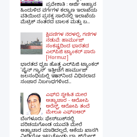
ಪ್ರವೇಶಾತಿ : ಅರ್ಜಿ ಆಹ್ವಾನ
ಹಿಂದುಳಿದ ವರ್ಗಗಳ ಕಲ್ಯಾಣ ಇಲಾಖೆಯ
ವತಿಯಿಂದ ಪ್ರಸಕ್ತ ಸಾಲಿನಲ್ಲಿ ಇಲಾಖೆಯ
ಮೆಟ್ರಿಕ್ ನಂತರದ ಬಾಲಕ ಮತ್ತು ಬ...
ಕ್ಷಿಪಣಿಗಳ ನೆರಳಲ್ಲಿ, ಗಣಿಗಳ
ನಡುವೆ: ಹಾರ್ಮುಜ್
ಸಂಕಷ್ಟದಿಂದ ಭಾರತದ
ಎಲ್‌ಪಿಜಿ ಟ್ಯಾಂಕರ್ ಪಾರು
[Hormuz]
ಭಾರತದ ಧ್ವಜ ಹೊತ್ತ ಎಲ್‌ಪಿಜಿ ಟ್ಯಾಂಕರ್
'ಪೈನ್ ಗ್ಯಾಸ್' ಇತ್ತೀಚೆಗೆ ಹಾರ್ಮುಜ್
ಜಲಸಂಧಿಯಲ್ಲಿ ಇರಾನ್‌ನಿಂದ ವಿಧಿಸಲಾದ
ಸಂಚಾರ ನಿರ್ಬಂಧಗಳಿಂದ...
ಎಫ್‌ಬಿ ಸ್ನೇಹಿತೆ ಮೇಲೆ
ಅತ್ಯಾಚಾರ - ಆರೋಪಿ
ಅರೆಸ್ಟ್, ಆರೋಪಿ ತಂದೆ
ಮೇಲೂ ಎಫ್ಐಆರ್
ಬೆಂಗಳೂರು: ಫೇಸ್‌ಬುಕ್‌ನಲ್ಲಿ
ಪರಿಚಯಗೊಂಡ ಯುವತಿ ಮೇಲೆ
ಅತ್ಯಾಚಾರ ಮಾಡಿದಲ್ಲದೆ, ಆಕೆಯ ಖಾಸಗಿ