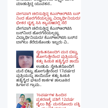
ವೀಡಿಯೋ ಇಟ್ಟುಕೊಂಡು ಬ್ಲ್ಯಾಕ್‌ಮೇಲ್
ಮಾಡುತ್ತಿದ್ದ ಯುವಕನ...
ವೇಗವಾಗಿ ಚಲಿಸುತ್ತಿದ್ದ ಕೆಎಸ್​ಆರ್​ಟಿಸಿ ಬಸ್​
ನಿಂದ ಹೊರಗೆಸೆಯಲ್ಪಟ್ಟ ವಿದ್ಯಾರ್ಥಿನಿಯರು!
ಭೀಕರ ದೃಶ್ಯ ಸಿಸಿ ಕ್ಯಾಮರಾದಲ್ಲಿ ಸೆರೆ
ವೇಗವಾಗಿ ಚಲಿಸುತ್ತಿದ್ದ ಕೆಎಸ್‌ಆರ್‌ಟಿಸಿ
ಬಸ್‌ನಿಂದ ಹೊರಗೆಸೆಯಲ್ಪಟ್ಟ
ವಿದ್ಯಾರ್ಥಿನಿಯರು! ಕೆಎಸ್‌ಆರ್‌ಟಿಸಿ ಬಸ್‌ನ
ಬಾಗಿಲು ತೆರೆದುಕೊಂಡು ಇಬ್ಬರು ವಿ...
ಸ್ನೇಹಿತನೊಂದಿಗೆ ಮನೆ ಬಿಟ್ಟು
ಹೋಗುತ್ತೇನೆಂದ ಪುತ್ರಿಯನ್ನು
ಕತ್ತು ಹಿಚುಕಿ ಹತ್ಯೆಗೈದ ತಾಯಿ
ಉಡುಪಿ: ಸ್ನೇಹಿತನೊಂದಿಗೆ
ಮನೆ ಬಿಟ್ಟು ಹೋಗುತ್ತೇನೆಂದ 17ವರ್ಷದ
ಪುತ್ರಿಯನ್ನು ತಾಯಿಯೇ ಕತ್ತು ಹಿಚುಕಿ
ಹತ್ಯೆಗೈದ ಘಟನೆ ಕಾರ್ಕಳ ತಾಲೂಕಿನ
ಹಿರ್ಗಾನ ಗ್ರಾಮ...
16ವರ್ಷಗಳ ಹಿಂದಿನ
ಪ್ರಕರಣಕ್ಕೆ ಪತಿಗೆ 12ವರ್ಷ
ಜೈಲು ಶಿಕ್ಷೆ- ಮನನೊಂದು ಪತ್ನಿ