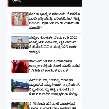
ರಾಜ್ಯ
ಕಂಕಣ ಭಾಗ್ಯ ಕೂಡಿಬಂತು: ಕೊನೆಗೂ
ಭಾವಿ ಪತ್ನಿಯನ್ನು ಪರಿಚಯಿಸಿದ 'ಗಿಚ್ಚಿ
ಗಿಲಿಗಿಲಿ' ಪ್ರಶಾಂತ್ ಗೌಡ! ಯಾರು ಈ
ಸುಂದರಿ?
ಸುಪ್ರೀಂ ಕೋರ್ಟ್ ನೇಮಕಾತಿ 2026:
ಅಸಿಸ್ಟೆಂಟ್ ಎಡಿಟರ್, ಲೈಬ್ರರಿಯನ್
ಸೇರಿದಂತೆ ವಿವಿಧ ಹುದ್ದೆಗಳಿಗೆ ಅರ್ಜಿ
ಆಹ್ವಾನ
ತಾಯಿಯಂತೆ ಸಲಹಿದಾಕೆಯನ್ನೇ
ಅತ್ಯಾಚಾರಗೈದು ಕೊಲೆ ಮಾಡಿ ಎಸೆದ
17ವರ್ಷದ ಕಾಮುಕ ಬಾಲಕ
ಎಸ್‌ಬಿಐ ಬ್ಯಾಂಕ್‌ನಲ್ಲಿ‌ ದರೋಡೆ-
ಬ್ಯಾಂಕ್​ನ ಮ್ಯಾನೇಜರ್‌, ಕ್ಯಾಶಿಯರ್‌,
ಸಿಬ್ಬಂದಿಯನ್ನು ಕಟ್ಟಿ 8 ಕೋಟಿ 50
ಕೆ.ಜಿ.ಗೂ ಅಧಿಕ ಚಿನ್ನಾಭರಣ ಕಳವು
ಸೆ.25ರಂದು ಹಸೆಮಣೆ ಏರಬೇಕಿದ್ದ