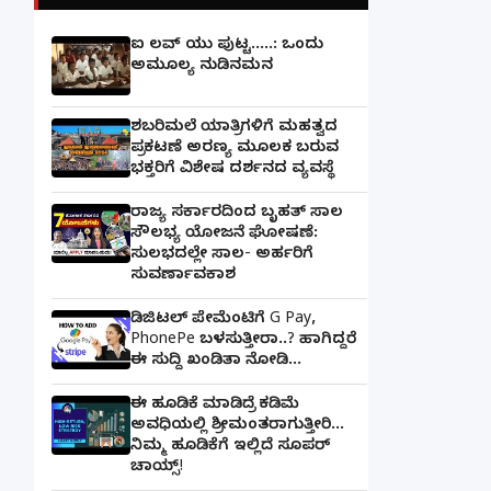
ಐ ಲವ್ ಯು ಪುಟ್ಟ.....: ಒಂದು
ಅಮೂಲ್ಯ ನುಡಿನಮನ
ಶಬರಿಮಲೆ ಯಾತ್ರಿಗಳಿಗೆ ಮಹತ್ವದ
ಪ್ರಕಟಣೆ ಅರಣ್ಯ ಮೂಲಕ ಬರುವ
ಭಕ್ತರಿಗೆ ವಿಶೇಷ ದರ್ಶನದ ವ್ಯವಸ್ಥೆ
ರಾಜ್ಯ ಸರ್ಕಾರದಿಂದ ಬೃಹತ್ ಸಾಲ
ಸೌಲಭ್ಯ ಯೋಜನೆ ಘೋಷಣೆ:
ಸುಲಭದಲ್ಲೇ ಸಾಲ- ಅರ್ಹರಿಗೆ
ಸುವರ್ಣಾವಕಾಶ
ಡಿಜಿಟಲ್ ಪೇಮೆಂಟಿಗೆ G Pay,
PhonePe ಬಳಸುತ್ತೀರಾ..? ಹಾಗಿದ್ದರೆ
ಈ ಸುದ್ದಿ ಖಂಡಿತಾ ನೋಡಿ...
ಈ ಹೂಡಿಕೆ ಮಾಡಿದ್ರೆ ಕಡಿಮೆ
ಅವಧಿಯಲ್ಲಿ ಶ್ರೀಮಂತರಾಗುತ್ತೀರಿ...
ನಿಮ್ಮ ಹೂಡಿಕೆಗೆ ಇಲ್ಲಿದೆ ಸೂಪರ್
ಚಾಯ್ಸ್‌!