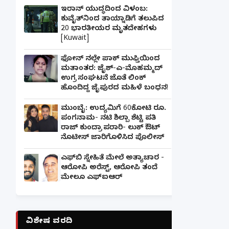
ಇರಾನ್ ಯುದ್ಧದಿಂದ ವಿಳಂಬ:
ಕುವೈತ್‌ನಿಂದ ತಾಯ್ನಾಡಿಗೆ ತಲುಪಿದ
20 ಭಾರತೀಯರ ಮೃತದೇಹಗಳು
[Kuwait]
ಫೋನ್ ನಲ್ಲೇ ಪಾಕ್ ಮುಫ್ತಿಯಿಂದ
ಮತಾಂತರ: ಜೈಶ್-ಎ-ಮೊಹಮ್ಮದ್
ಉಗ್ರ ಸಂಘಟನೆ ಜೊತೆ ಲಿಂಕ್
ಹೊಂದಿದ್ದ ಜೈಪುರದ ಮಹಿಳೆ ಬಂಧನ!
ಮುಂಬೈ: ಉದ್ಯಮಿಗೆ 60ಕೋಟಿ ರೂ.
ಪಂಗನಾಮ- ನಟಿ ಶಿಲ್ಪಾ ಶೆಟ್ಟಿ ಪತಿ
ರಾಜ್ ಕುಂದ್ರಾ ಪರಾರಿ- ಲುಕ್ ಔಟ್
ನೊಟೀಸ್ ಜಾರಿಗೊಳಿಸಿದ ಪೊಲೀಸ್
ಎಫ್‌ಬಿ ಸ್ನೇಹಿತೆ ಮೇಲೆ ಅತ್ಯಾಚಾರ -
ಆರೋಪಿ ಅರೆಸ್ಟ್, ಆರೋಪಿ ತಂದೆ
ಮೇಲೂ ಎಫ್ಐಆರ್
ವಿಶೇಷ ವರದಿ