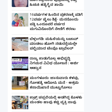
ಹೋಗುತ್ತೇನೆಂದ ಪುತ್ರಿಯನ್ನು ಕತ್ತು
ಹಿಚುಕಿ ಹತ್ಯೆಗೈದ ತಾಯಿ
16ವರ್ಷಗಳ ಹಿಂದಿನ ಪ್ರಕರಣಕ್ಕೆ ಪತಿಗೆ
12ವರ್ಷ ಜೈಲು ಶಿಕ್ಷೆ- ಮನನೊಂದು
ಪತ್ನಿ ಒಂದೂವರೆ ವರ್ಷದ
ಮಗುವಿನೊಂದಿಗೆ ನೇಣಿಗೆ ಶರಣು
ಬೆಳ್ತಂಗಡಿ: ಮಹಿಳೆಯನ್ನು ಬಚಾವ್
ಮಾಡಲು ಹೋಗಿ ನಡುರಸ್ತೆಯಲ್ಲೇ
ಪಲ್ಟಿಯಾದ ಟೆಂಪೊ ಟ್ರಾವೆಲರ್
ರಾಜ್ಯ ಕಾಡುಗೊಲ್ಲ ಅಭಿವೃದ್ಧಿ
ನಿಗಮದ ವಿವಿಧ ಯೋಜನೆ : ಅರ್ಜಿ
ಆಹ್ವಾನ
ಮಂಗಳೂರು: ಜಾನುವಾರು ಕಳವು,
ಗೋಹತ್ಯೆ ಆರೋಪಿ ಮನೆ - ಅಕ್ರಮ
ಕಸಾಯಿಖಾನೆ ಮುಟ್ಟುಗೋಲು
ಕ್ರಾಕ್ಸ್ ಚಪ್ಪಲಿಯಲ್ಲಿ ಅಡಗಿದ್ದ ಕೊಳಕು
ಮಂಡಲ ಹಾವು ಕಚ್ಚಿ ವ್ಯಕ್ತಿ ಸಾವು