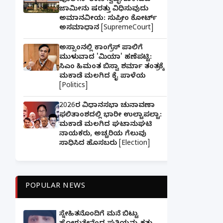
ಪೊಲೀಸ್ ಠಾಣೆ ಸ್ವಚ್ಛಗೊಳಿಸುವ
ಜಾಮೀನು ಷರತ್ತು ವಿಧಿಸುವುದು
ಅಮಾನವೀಯ: ಸುಪ್ರೀಂ ಕೋರ್ಟ್
ಅಸಮಾಧಾನ [SupremeCourt]
ಅಸ್ಸಾಂನಲ್ಲಿ ಕಾಂಗ್ರೆಸ್ ಪಾಲಿಗೆ
ಮುಳುವಾದ 'ಮಿಯಾ' ಹಣೆಪಟ್ಟಿ:
ಸಿಎಂ ಹಿಮಂತ ಬಿಸ್ವಾ ಶರ್ಮಾ ತಂತ್ರಕ್ಕೆ
ಮಕಾಡೆ ಮಲಗಿದ ಕೈ ಪಾಳೆಯ
[Politics]
2026ರ ವಿಧಾನಸಭಾ ಚುನಾವಣಾ
ಫಲಿತಾಂಶದಲ್ಲಿ ಭಾರೀ ಉಲ್ಟಾಪಲ್ಟಾ:
ಮಕಾಡೆ ಮಲಗಿದ ಘಟಾನುಘಟಿ
ನಾಯಕರು, ಅಚ್ಚರಿಯ ಗೆಲುವು
ಸಾಧಿಸಿದ ಹೊಸಬರು [Election]
POPULAR NEWS
ಸ್ನೇಹಿತನೊಂದಿಗೆ ಮನೆ ಬಿಟ್ಟು