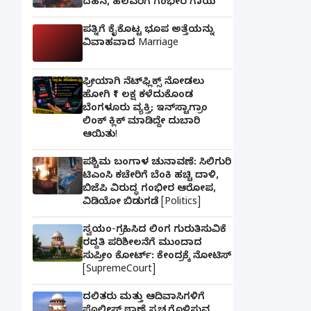
ದಹನ, ಹಲವರಿಗೆ ಗಂಭೀರ ಗಾಯ
ಪತ್ನಿಗೆ ಕೈಕೊಟ್ಟ ಭೂಪ ಅತ್ತೆಯನ್ನು
ವಿವಾಹವಾದ Marriage
ಫ್ರೀಯಾಗಿ ನೆಟ್‌ಫ್ಲಿಕ್ಸ್ ನೋಡಲು
ಹೋಗಿ ₹1 ಲಕ್ಷ ಕಳೆದುಕೊಂಡ
ಬೆಂಗಳೂರು ವ್ಯಕ್ತಿ; ಇನ್‌ಸ್ಟಾಗ್ರಾಂ
ಲಿಂಕ್ ಕ್ಲಿಕ್ ಮಾಡಿದ್ದೇ ದುಬಾರಿ
ಆಯಿತು!
ಪಶ್ಚಿಮ ಬಂಗಾಳ ಚುನಾವಣೆ: ಸಿಲಿಗುರಿ
ಟಿಎಂಸಿ ಕಚೇರಿಗೆ ಬೆಂಕಿ ಹಚ್ಚಿ ದಾಳಿ,
ಬಿಜೆಪಿ ವಿರುದ್ಧ ಗಂಭೀರ ಆರೋಪ,
ವಿಡಿಯೋ ಬಿಡುಗಡೆ [Politics]
ಸ್ವಯಂ-ಗ್ರಹಿಸಿದ ಲಿಂಗ ಗುರುತಿಸುವಿಕೆ
ರದ್ದತಿ ಪರಿಶೀಲನೆಗೆ ಮುಂದಾದ
ಸುಪ್ರೀಂ ಕೋರ್ಟ್: ಕೇಂದ್ರಕ್ಕೆ ನೋಟಿಸ್
[SupremeCourt]
ದಲಿತರು ಮತ್ತು ಆದಿವಾಸಿಗಳಿಗೆ