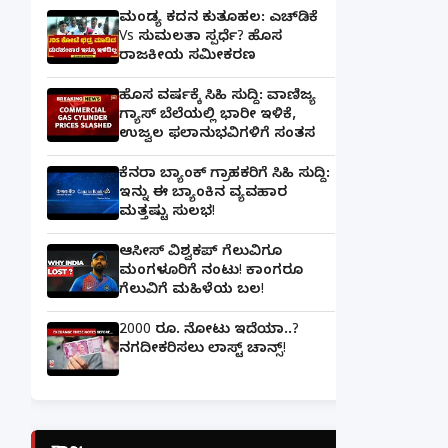
ಮಂಡ್ಯ ಕದನ ಕುತೂಹಲ: ಎಚ್‌ಡಿಕೆ
Vs ಸುಮಲತಾ ಸ್ಪರ್ಧೆ? ಹೊಸ
ರಾಜಕೀಯ ಸಮೀಕರಣ
ಹೊಸ ವರ್ಷಕ್ಕೆ ಸಿಹಿ ಸುದ್ದಿ: ವಾಣಿಜ್ಯ
ಗ್ಯಾಸ್‌ ಬೆಲೆಯಲ್ಲಿ ಭಾರೀ ಇಳಿಕೆ,
ಉಜ್ವಲ ಫಲಾನುಭವಿಗಳಿಗೆ ಸಂತಸ
ಕೆನರಾ ಬ್ಯಾಂಕ್‌ ಗ್ರಾಹಕರಿಗೆ ಸಿಹಿ ಸುದ್ದಿ:
ಇನ್ನು ಈ ಬ್ಯಾಂಕಿನ ವ್ಯವಹಾರ
ಮತ್ತಷ್ಟು ಸುಲಭ!
ಆಸೀಸ್ ವಿಶ್ವಕಪ್ ಗೆಲುವಿಗೂ
ಮಂಗಳೂರಿಗೆ ನಂಟು! ಕಾಂಗರೂ
ಗೆಲುವಿಗೆ ಮಹಿಳೆಯ ಬಲ!
2000 ರೂ. ನೋಟು ಇದೆಯಾ..?
ನಗದೀಕರಿಸಲು ಲಾಸ್ಟ್‌ ಚಾನ್ಸ್‌!