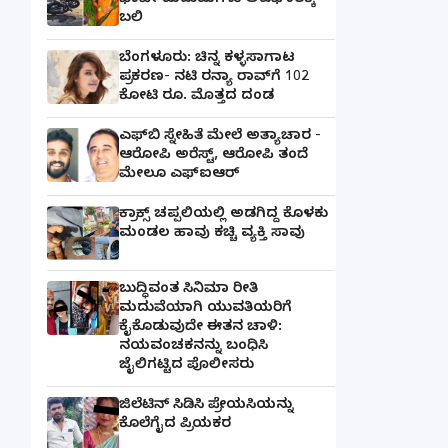
ಭಾವೀ ಮದುಮಗಳು ಅಪಘಾತಕ್ಕೆ
ಬಲಿ
ಬೆಂಗಳೂರು: ಚಿನ್ನ ಕಳ್ಳಸಾಗಾಟ
ಪ್ರಕರಣ- ನಟಿ ರನ್ಯಾ ರಾವ್‌ಗೆ 102
ಕೋಟಿ ರೂ. ಮೊತ್ತದ ದಂಡ
ಎಫ್‌ಬಿ ಸ್ನೇಹಿತೆ ಮೇಲೆ ಅತ್ಯಾಚಾರ -
ಆರೋಪಿ ಅರೆಸ್ಟ್, ಆರೋಪಿ ತಂದೆ
ಮೇಲೂ ಎಫ್ಐಆರ್
ಕ್ರಾಕ್ಸ್ ಚಪ್ಪಲಿಯಲ್ಲಿ ಅಡಗಿದ್ದ ಕೊಳಕು
ಮಂಡಲ ಹಾವು ಕಚ್ಚಿ ವ್ಯಕ್ತಿ ಸಾವು
ಬುದ್ಧಿವಂತ ಸಿನಿಮಾ ರೀತಿ
ಮದುವೆಯಾಗಿ ಯುವತಿಯರಿಗೆ
ಕೈಕೊಡುವುದೇ ಈತನ ಚಾಳಿ:
ನಯವಂಚಕನನ್ನು ಬಂಧಿಸಿ
ಜೈಲಿಗಟ್ಟಿದ ಪೊಲೀಸರು
ಜಿಲೆಟಿನ್ ಸಿಡಿಸಿ ಪ್ರೇಯಸಿಯನ್ನು
ಕೊಲೆಗೈದ ಪ್ರಿಯಕರ