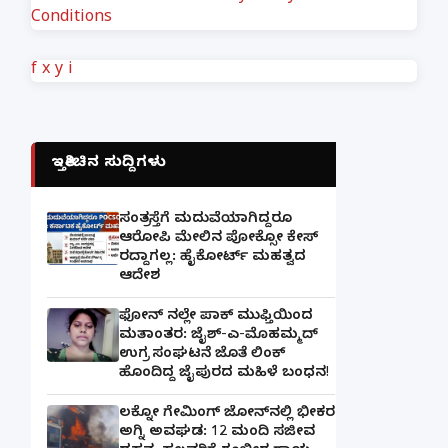
Conditions
f
x
y
i
ಇತ್ತೀಚಿನ ಸುದ್ದಿಗಳು
ಸಂತ್ರಸ್ತೆಗೆ ಮದುವೆಯಾಗಿದ್ದರೂ
ಆರೋಪಿ ಮೇಲಿನ ಪೋಕ್ಸೋ ಕೇಸ್
ರದ್ದಾಗಲ್ಲ: ಹೈಕೋರ್ಟ್ ಮಹತ್ವದ
ಆದೇಶ
ಫೋನ್ ನಲ್ಲೇ ಪಾಕ್ ಮುಫ್ತಿಯಿಂದ
ಮತಾಂತರ: ಜೈಶ್-ಎ-ಮೊಹಮ್ಮದ್
ಉಗ್ರ ಸಂಘಟನೆ ಜೊತೆ ಲಿಂಕ್
ಹೊಂದಿದ್ದ ಜೈಪುರದ ಮಹಿಳೆ ಬಂಧನ!
ಲಕ್ನೋ ಗೇಮಿಂಗ್ ಜೋನ್‌ನಲ್ಲಿ ಭೀಕರ
ಅಗ್ನಿ ಅವಘಡ: 12 ಮಂದಿ ಸಜೀವ