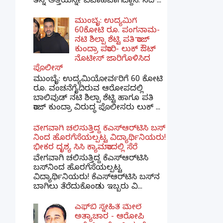
ತನ್ನ ಅತ್ತೆಯನ್ನೇ ವಿವಾಹವಾಗಿದ್ದಾನೆ. ಸದ್...
ಮುಂಬೈ: ಉದ್ಯಮಿಗೆ
60ಕೋಟಿ ರೂ. ಪಂಗನಾಮ-
ನಟಿ ಶಿಲ್ಪಾ ಶೆಟ್ಟಿ ಪತಿ ರಾಜ್
ಕುಂದ್ರಾ ಪರಾರಿ- ಲುಕ್ ಔಟ್
ನೊಟೀಸ್ ಜಾರಿಗೊಳಿಸಿದ
ಪೊಲೀಸ್
ಮುಂಬೈ: ಉದ್ಯಮಿಯೋರ್ವರಿಗೆ 60 ಕೋಟಿ
ರೂ. ವಂಚನೆಗೈದಿರುವ ಆರೋಪದಲ್ಲಿ
ಬಾಲಿವುಡ್ ನಟಿ ಶಿಲ್ಪಾ ಶೆಟ್ಟಿ ಹಾಗೂ ಪತಿ
ರಾಜ್ ಕುಂದ್ರಾ ವಿರುದ್ಧ ಪೊಲೀಸರು ಲುಕ್ ...
ವೇಗವಾಗಿ ಚಲಿಸುತ್ತಿದ್ದ ಕೆಎಸ್​ಆರ್​ಟಿಸಿ ಬಸ್​
ನಿಂದ ಹೊರಗೆಸೆಯಲ್ಪಟ್ಟ ವಿದ್ಯಾರ್ಥಿನಿಯರು!
ಭೀಕರ ದೃಶ್ಯ ಸಿಸಿ ಕ್ಯಾಮರಾದಲ್ಲಿ ಸೆರೆ
ವೇಗವಾಗಿ ಚಲಿಸುತ್ತಿದ್ದ ಕೆಎಸ್‌ಆರ್‌ಟಿಸಿ
ಬಸ್‌ನಿಂದ ಹೊರಗೆಸೆಯಲ್ಪಟ್ಟ
ವಿದ್ಯಾರ್ಥಿನಿಯರು! ಕೆಎಸ್‌ಆರ್‌ಟಿಸಿ ಬಸ್‌ನ
ಬಾಗಿಲು ತೆರೆದುಕೊಂಡು ಇಬ್ಬರು ವಿ...
ಎಫ್‌ಬಿ ಸ್ನೇಹಿತೆ ಮೇಲೆ
ಅತ್ಯಾಚಾರ - ಆರೋಪಿ