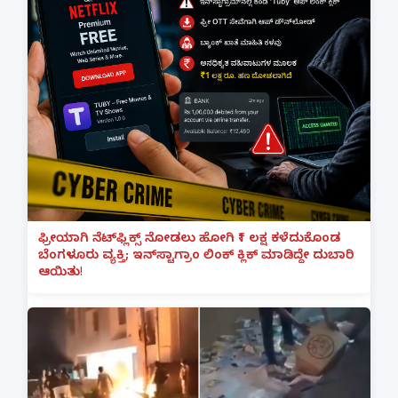
ಫ್ರೀಯಾಗಿ ನೆಟ್‌ಫ್ಲಿಕ್ಸ್ ನೋಡಲು ಹೋಗಿ ₹1 ಲಕ್ಷ ಕಳೆದುಕೊಂಡ
ಬೆಂಗಳೂರು ವ್ಯಕ್ತಿ; ಇನ್‌ಸ್ಟಾಗ್ರಾಂ ಲಿಂಕ್ ಕ್ಲಿಕ್ ಮಾಡಿದ್ದೇ ದುಬಾರಿ
ಆಯಿತು!