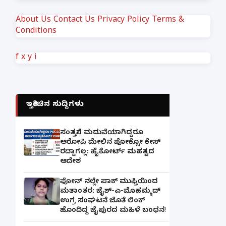
About Us
Contact Us
Privacy Policy
Terms &
Conditions
f
x
y
i
ಇತ್ತೀಚಿನ ಸುದ್ದಿಗಳು
ಸಂತ್ರಸ್ತೆಗೆ ಮದುವೆಯಾಗಿದ್ದರೂ
ಆರೋಪಿ ಮೇಲಿನ ಪೋಕ್ಸೋ ಕೇಸ್
ರದ್ದಾಗಲ್ಲ: ಹೈಕೋರ್ಟ್ ಮಹತ್ವದ
ಆದೇಶ
ಫೋನ್ ನಲ್ಲೇ ಪಾಕ್ ಮುಫ್ತಿಯಿಂದ
ಮತಾಂತರ: ಜೈಶ್-ಎ-ಮೊಹಮ್ಮದ್
ಉಗ್ರ ಸಂಘಟನೆ ಜೊತೆ ಲಿಂಕ್
ಹೊಂದಿದ್ದ ಜೈಪುರದ ಮಹಿಳೆ ಬಂಧನ!