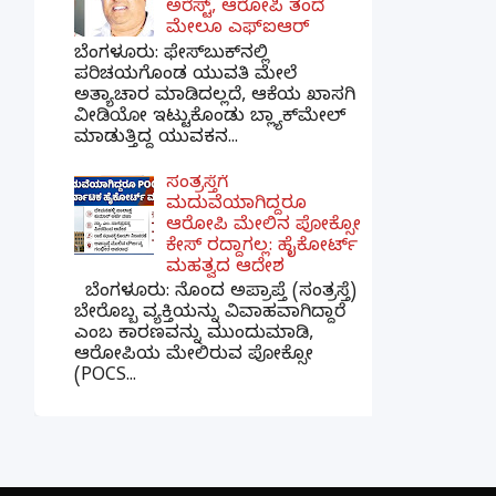
ಅರೆಸ್ಟ್, ಆರೋಪಿ ತಂದೆ
ಮೇಲೂ ಎಫ್ಐಆರ್
ಬೆಂಗಳೂರು: ಫೇಸ್‌ಬುಕ್‌ನಲ್ಲಿ
ಪರಿಚಯಗೊಂಡ ಯುವತಿ ಮೇಲೆ
ಅತ್ಯಾಚಾರ ಮಾಡಿದಲ್ಲದೆ, ಆಕೆಯ ಖಾಸಗಿ
ವೀಡಿಯೋ ಇಟ್ಟುಕೊಂಡು ಬ್ಲ್ಯಾಕ್‌ಮೇಲ್
ಮಾಡುತ್ತಿದ್ದ ಯುವಕನ...
ಸಂತ್ರಸ್ತೆಗೆ
ಮದುವೆಯಾಗಿದ್ದರೂ
ಆರೋಪಿ ಮೇಲಿನ ಪೋಕ್ಸೋ
ಕೇಸ್ ರದ್ದಾಗಲ್ಲ: ಹೈಕೋರ್ಟ್
ಮಹತ್ವದ ಆದೇಶ
ಬೆಂಗಳೂರು: ನೊಂದ ಅಪ್ರಾಪ್ತೆ (ಸಂತ್ರಸ್ತೆ)
ಬೇರೊಬ್ಬ ವ್ಯಕ್ತಿಯನ್ನು ವಿವಾಹವಾಗಿದ್ದಾರೆ
ಎಂಬ ಕಾರಣವನ್ನು ಮುಂದುಮಾಡಿ,
ಆರೋಪಿಯ ಮೇಲಿರುವ ಪೋಕ್ಸೋ
(POCS...
×
📢 ನಮ್ಮ WhatsApp ಗ್ರೂಪ್‌ಗೆ ಸೇರಿ — ತಕ್ಷಣದ