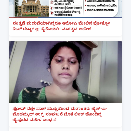
ಸಂತ್ರಸ್ತೆಗೆ ಮದುವೆಯಾಗಿದ್ದರೂ ಆರೋಪಿ ಮೇಲಿನ ಪೋಕ್ಸೋ
ಕೇಸ್ ರದ್ದಾಗಲ್ಲ: ಹೈಕೋರ್ಟ್ ಮಹತ್ವದ ಆದೇಶ
ಫೋನ್ ನಲ್ಲೇ ಪಾಕ್ ಮುಫ್ತಿಯಿಂದ ಮತಾಂತರ: ಜೈಶ್-ಎ-
ಮೊಹಮ್ಮದ್ ಉಗ್ರ ಸಂಘಟನೆ ಜೊತೆ ಲಿಂಕ್ ಹೊಂದಿದ್ದ
ಜೈಪುರದ ಮಹಿಳೆ ಬಂಧನ!