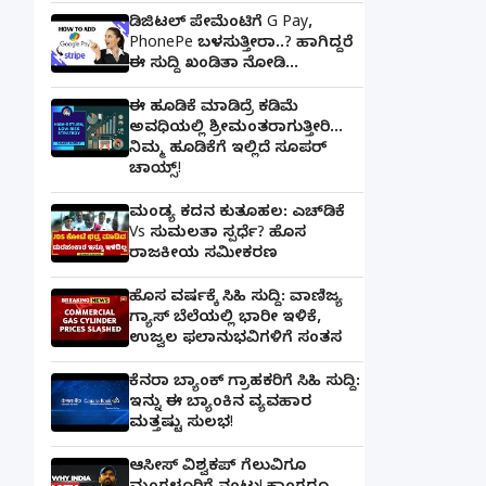
ಡಿಜಿಟಲ್ ಪೇಮೆಂಟಿಗೆ G Pay,
PhonePe ಬಳಸುತ್ತೀರಾ..? ಹಾಗಿದ್ದರೆ
ಈ ಸುದ್ದಿ ಖಂಡಿತಾ ನೋಡಿ...
ಈ ಹೂಡಿಕೆ ಮಾಡಿದ್ರೆ ಕಡಿಮೆ
ಅವಧಿಯಲ್ಲಿ ಶ್ರೀಮಂತರಾಗುತ್ತೀರಿ...
ನಿಮ್ಮ ಹೂಡಿಕೆಗೆ ಇಲ್ಲಿದೆ ಸೂಪರ್
ಚಾಯ್ಸ್‌!
ಮಂಡ್ಯ ಕದನ ಕುತೂಹಲ: ಎಚ್‌ಡಿಕೆ
Vs ಸುಮಲತಾ ಸ್ಪರ್ಧೆ? ಹೊಸ
ರಾಜಕೀಯ ಸಮೀಕರಣ
ಹೊಸ ವರ್ಷಕ್ಕೆ ಸಿಹಿ ಸುದ್ದಿ: ವಾಣಿಜ್ಯ
ಗ್ಯಾಸ್‌ ಬೆಲೆಯಲ್ಲಿ ಭಾರೀ ಇಳಿಕೆ,
ಉಜ್ವಲ ಫಲಾನುಭವಿಗಳಿಗೆ ಸಂತಸ
ಕೆನರಾ ಬ್ಯಾಂಕ್‌ ಗ್ರಾಹಕರಿಗೆ ಸಿಹಿ ಸುದ್ದಿ:
ಇನ್ನು ಈ ಬ್ಯಾಂಕಿನ ವ್ಯವಹಾರ
ಮತ್ತಷ್ಟು ಸುಲಭ!
ಆಸೀಸ್ ವಿಶ್ವಕಪ್ ಗೆಲುವಿಗೂ