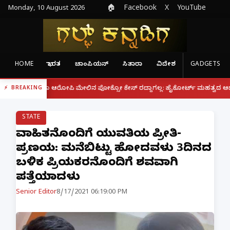
Monday, 10 August 2026
🏠
Facebook
X
YouTube
HOME
ಭಾರತ
ಚಾಂಪಿಯನ್
ಸಿತಾರಾ
ವಿದೇಶ
GADGETS
|
್ದರೂ ಆರೋಪಿ ಮೇಲಿನ ಪೋಕ್ಸೋ ಕೇಸ್ ರದ್ದಾಗಲ್ಲ: ಹೈಕೋರ್ಟ್ ಮಹತ್ವದ ಆದೇಶ
ಫೋನ್
BREAKING
STATE
ವಿವಾಹಿತನೊಂದಿಗೆ ಯುವತಿಯ ಪ್ರೀತಿ-
ಪ್ರಣಯ: ಮನೆಬಿಟ್ಟು ಹೋದವಳು 3ದಿನದ
ಬಳಿಕ ಪ್ರಿಯಕರನೊಂದಿಗೆ ಶವವಾಗಿ
ಪತ್ತೆಯಾದಳು
Senior Editor
8/17/2021 06:19:00 PM