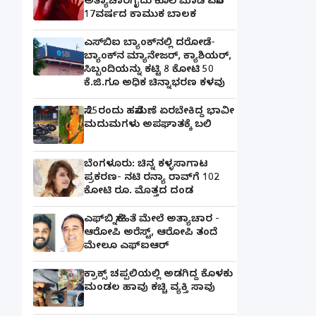
ಅತ್ಯಾಚಾರಗೈದು ಕೊಲೆ ಮಾಡಿ ಎಸೆದ
17ವರ್ಷದ ಕಾಮುಕ ಬಾಲಕ
ಎಸ್‌ಬಿಐ ಬ್ಯಾಂಕ್‌ನಲ್ಲಿ‌ ದರೋಡೆ-
ಬ್ಯಾಂಕ್​ನ ಮ್ಯಾನೇಜರ್‌, ಕ್ಯಾಶಿಯರ್‌,
ಸಿಬ್ಬಂದಿಯನ್ನು ಕಟ್ಟಿ 8 ಕೋಟಿ 50
ಕೆ.ಜಿ.ಗೂ ಅಧಿಕ ಚಿನ್ನಾಭರಣ ಕಳವು
ಸೆ.25ರಂದು ಹಸೆಮಣೆ ಏರಬೇಕಿದ್ದ ಭಾವೀ
ಮದುಮಗಳು ಅಪಘಾತಕ್ಕೆ ಬಲಿ
ಬೆಂಗಳೂರು: ಚಿನ್ನ ಕಳ್ಳಸಾಗಾಟ
ಪ್ರಕರಣ- ನಟಿ ರನ್ಯಾ ರಾವ್‌ಗೆ 102
ಕೋಟಿ ರೂ. ಮೊತ್ತದ ದಂಡ
ಎಫ್‌ಬಿ ಸ್ನೇಹಿತೆ ಮೇಲೆ ಅತ್ಯಾಚಾರ -
ಆರೋಪಿ ಅರೆಸ್ಟ್, ಆರೋಪಿ ತಂದೆ
ಮೇಲೂ ಎಫ್ಐಆರ್
ಕ್ರಾಕ್ಸ್ ಚಪ್ಪಲಿಯಲ್ಲಿ ಅಡಗಿದ್ದ ಕೊಳಕು
ಮಂಡಲ ಹಾವು ಕಚ್ಚಿ ವ್ಯಕ್ತಿ ಸಾವು