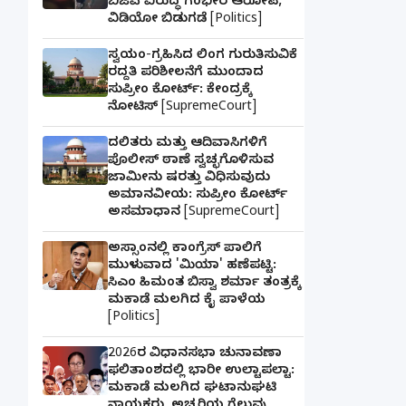
ಬಿಜೆಪಿ ವಿರುದ್ಧ ಗಂಭೀರ ಆರೋಪ,
ವಿಡಿಯೋ ಬಿಡುಗಡೆ [Politics]
ಸ್ವಯಂ-ಗ್ರಹಿಸಿದ ಲಿಂಗ ಗುರುತಿಸುವಿಕೆ
ರದ್ದತಿ ಪರಿಶೀಲನೆಗೆ ಮುಂದಾದ
ಸುಪ್ರೀಂ ಕೋರ್ಟ್: ಕೇಂದ್ರಕ್ಕೆ
ನೋಟಿಸ್ [SupremeCourt]
ದಲಿತರು ಮತ್ತು ಆದಿವಾಸಿಗಳಿಗೆ
ಪೊಲೀಸ್ ಠಾಣೆ ಸ್ವಚ್ಛಗೊಳಿಸುವ
ಜಾಮೀನು ಷರತ್ತು ವಿಧಿಸುವುದು
ಅಮಾನವೀಯ: ಸುಪ್ರೀಂ ಕೋರ್ಟ್
ಅಸಮಾಧಾನ [SupremeCourt]
ಅಸ್ಸಾಂನಲ್ಲಿ ಕಾಂಗ್ರೆಸ್ ಪಾಲಿಗೆ
ಮುಳುವಾದ 'ಮಿಯಾ' ಹಣೆಪಟ್ಟಿ:
ಸಿಎಂ ಹಿಮಂತ ಬಿಸ್ವಾ ಶರ್ಮಾ ತಂತ್ರಕ್ಕೆ
ಮಕಾಡೆ ಮಲಗಿದ ಕೈ ಪಾಳೆಯ
[Politics]
2026ರ ವಿಧಾನಸಭಾ ಚುನಾವಣಾ
ಫಲಿತಾಂಶದಲ್ಲಿ ಭಾರೀ ಉಲ್ಟಾಪಲ್ಟಾ:
ಮಕಾಡೆ ಮಲಗಿದ ಘಟಾನುಘಟಿ