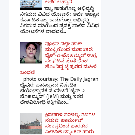
ಅರ್ಜಿ ಆಹ್ವಾನ
ರಾಜ್ಯ ಕಾಡುಗೊಲ್ಲ ಅಭಿವೃದ್ಧಿ
ನಿಗಮದ ವಿವಿಧ ಯೋಜನೆ : ಅರ್ಜಿ ಆಹ್ವಾನ
ಕರ್ನಾಟಕ ರಾಜ್ಯ ಕಾಡುಗೊಲ್ಲ ಅಭಿವೃದ್ಧಿ
ನಿಗಮದ ವತಿಯಿಂದ ಪ್ರಸಕ್ತ ಸಾಲಿನ ವಿವಿಧ
ಯೋಜನೆಗಳ ಲಾಭವನ...
ಫೋನ್ ನಲ್ಲೇ ಪಾಕ್
ಮುಫ್ತಿಯಿಂದ ಮತಾಂತರ:
ಜೈಶ್-ಎ-ಮೊಹಮ್ಮದ್ ಉಗ್ರ
ಸಂಘಟನೆ ಜೊತೆ ಲಿಂಕ್
ಹೊಂದಿದ್ದ ಜೈಪುರದ ಮಹಿಳೆ
ಬಂಧನ!
photo courtesy: The Daily Jagran
ಜೈಪುರ: ಪಾಕಿಸ್ತಾನದ ನಿಷೇಧಿತ
ಭಯೋತ್ಪಾದಕ ಸಂಘಟನೆ 'ಜೈಶ್-ಎ-
ಮೊಹಮ್ಮದ್' (JeM) ಮತ್ತು ಇತರ
ದೇಶವಿರೋಧಿ ಶಕ್ತಿಗಳೊಂ...
ಕ್ಷಿಪಣಿಗಳ ನೆರಳಲ್ಲಿ, ಗಣಿಗಳ
ನಡುವೆ: ಹಾರ್ಮುಜ್
ಸಂಕಷ್ಟದಿಂದ ಭಾರತದ
ಎಲ್‌ಪಿಜಿ ಟ್ಯಾಂಕರ್ ಪಾರು