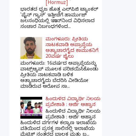
[Hormuz]
ಭಾರತದ ಧ್ವಜ ಹೊತ್ತ ಎಲ್‌ಪಿಜಿ ಟ್ಯಾಂಕರ್
'ಪೈನ್ ಗ್ಯಾಸ್' ಇತ್ತೀಚೆಗೆ ಹಾರ್ಮುಜ್
ಜಲಸಂಧಿಯಲ್ಲಿ ಇರಾನ್‌ನಿಂದ ವಿಧಿಸಲಾದ
ಸಂಚಾರ ನಿರ್ಬಂಧಗಳಿಂದ...
ಮಂಗಳೂರು: ಪ್ರೀತಿಯ
ನಾಟಕವಾಡಿ ಅಪ್ರಾಪ್ತೆಯ
ಅತ್ಯಾಚಾರಗೈದ ಕಾಮುಕನಿಗೆ
20ವರ್ಷ ಜೈಲು
ಮಂಗಳೂರು: 16ವರ್ಷದ ಅಪ್ರಾಪ್ತೆಯನ್ನು
ವಾಟ್ಸ್ಆ್ಯಪ್ ಮೂಲಕ ಪರಿಚಯಿಸಿಕೊಂಡು
ಪ್ರೀತಿಯ ನಾಟಕವಾಡಿ ಬಳಿಕ
ಅತ್ಯಾಚಾರಗೈದು ಬೆದರಿಸಿ ವೀಡಿಯೋ
ಮಾಡಿರುವ ಆರೋಪ ಸಾ...
ಹಿಂದುಳಿದ ವಿದ್ಯಾರ್ಥಿ ನಿಲಯ
ಪ್ರವೇಶಾತಿ : ಅರ್ಜಿ ಆಹ್ವಾನ
ಹಿಂದುಳಿದ ವಿದ್ಯಾರ್ಥಿ ನಿಲಯ
ಪ್ರವೇಶಾತಿ : ಅರ್ಜಿ ಆಹ್ವಾನ
ಹಿಂದುಳಿದ ವರ್ಗಗಳ ಕಲ್ಯಾಣ ಇಲಾಖೆಯ
ವತಿಯಿಂದ ಪ್ರಸಕ್ತ ಸಾಲಿನಲ್ಲಿ ಇಲಾಖೆಯ
ಮೆಟ್ರಿಕ್ ನಂತರದ ಬಾಲಕ ಮತ್ತು ಬ...