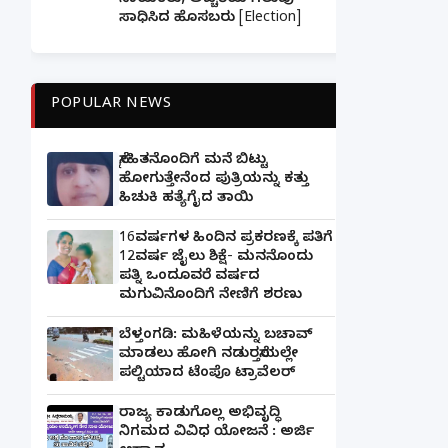
ನಾಯಕರು, ಅಚ್ಚರಿಯ ಗೆಲುವು
ಸಾಧಿಸಿದ ಹೊಸಬರು [Election]
POPULAR NEWS
ಸ್ನೇಹಿತನೊಂದಿಗೆ ಮನೆ ಬಿಟ್ಟು
ಹೋಗುತ್ತೇನೆಂದ ಪುತ್ರಿಯನ್ನು ಕತ್ತು
ಹಿಚುಕಿ ಹತ್ಯೆಗೈದ ತಾಯಿ
16ವರ್ಷಗಳ ಹಿಂದಿನ ಪ್ರಕರಣಕ್ಕೆ ಪತಿಗೆ
12ವರ್ಷ ಜೈಲು ಶಿಕ್ಷೆ- ಮನನೊಂದು
ಪತ್ನಿ ಒಂದೂವರೆ ವರ್ಷದ
ಮಗುವಿನೊಂದಿಗೆ ನೇಣಿಗೆ ಶರಣು
ಬೆಳ್ತಂಗಡಿ: ಮಹಿಳೆಯನ್ನು ಬಚಾವ್
ಮಾಡಲು ಹೋಗಿ ನಡುರಸ್ತೆಯಲ್ಲೇ
ಪಲ್ಟಿಯಾದ ಟೆಂಪೊ ಟ್ರಾವೆಲರ್
ರಾಜ್ಯ ಕಾಡುಗೊಲ್ಲ ಅಭಿವೃದ್ಧಿ
ನಿಗಮದ ವಿವಿಧ ಯೋಜನೆ : ಅರ್ಜಿ