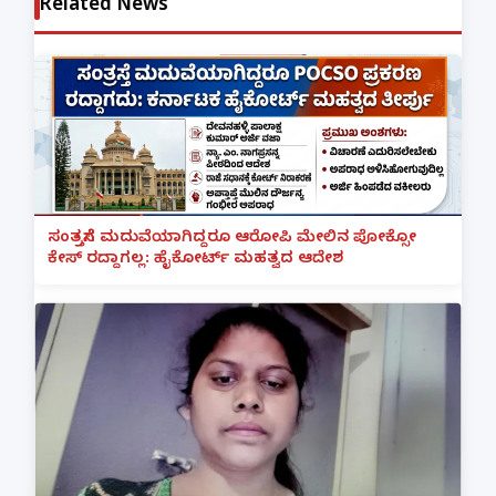
Related News
ಸಂತ್ರಸ್ತೆಗೆ ಮದುವೆಯಾಗಿದ್ದರೂ ಆರೋಪಿ ಮೇಲಿನ ಪೋಕ್ಸೋ
ಕೇಸ್ ರದ್ದಾಗಲ್ಲ: ಹೈಕೋರ್ಟ್ ಮಹತ್ವದ ಆದೇಶ