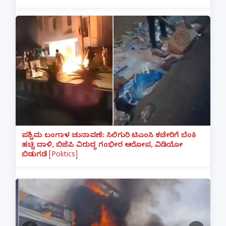
ಪಶ್ಚಿಮ ಬಂಗಾಳ ಚುನಾವಣೆ: ಸಿಲಿಗುರಿ ಟಿಎಂಸಿ ಕಚೇರಿಗೆ ಬೆಂಕಿ
ಹಚ್ಚಿ ದಾಳಿ, ಬಿಜೆಪಿ ವಿರುದ್ಧ ಗಂಭೀರ ಆರೋಪ, ವಿಡಿಯೋ
ಬಿಡುಗಡೆ [Politics]