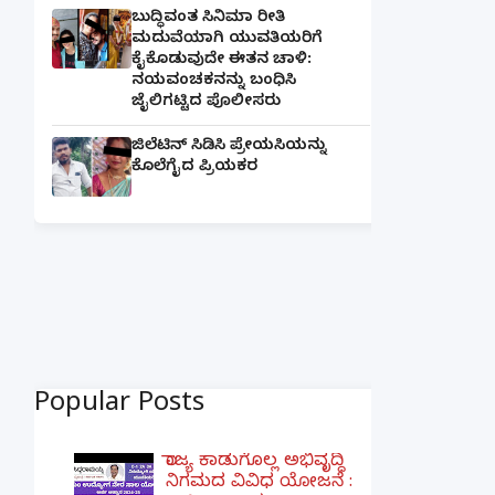
ಬುದ್ಧಿವಂತ ಸಿನಿಮಾ ರೀತಿ
ಮದುವೆಯಾಗಿ ಯುವತಿಯರಿಗೆ
ಕೈಕೊಡುವುದೇ ಈತನ ಚಾಳಿ:
ನಯವಂಚಕನನ್ನು ಬಂಧಿಸಿ
ಜೈಲಿಗಟ್ಟಿದ ಪೊಲೀಸರು
ಜಿಲೆಟಿನ್ ಸಿಡಿಸಿ ಪ್ರೇಯಸಿಯನ್ನು
ಕೊಲೆಗೈದ ಪ್ರಿಯಕರ
Popular Posts
ರಾಜ್ಯ ಕಾಡುಗೊಲ್ಲ ಅಭಿವೃದ್ಧಿ
ನಿಗಮದ ವಿವಿಧ ಯೋಜನೆ :