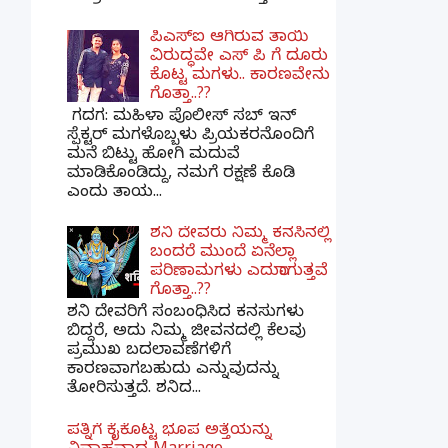
ಪಿಎಸ್​ಐ ಆಗಿರುವ ತಾಯಿ
ವಿರುದ್ಧವೇ ಎಸ್ ಪಿ ಗೆ ದೂರು
ಕೊಟ್ಟ ಮಗಳು.. ಕಾರಣವೇನು
ಗೊತ್ತಾ..??
ಗದಗ​: ಮಹಿಳಾ ಪೊಲೀಸ್​ ಸಬ್ ​ಇನ್​
ಸ್ಪೆಕ್ಟರ್​ ಮಗಳೊಬ್ಬಳು ಪ್ರಿಯಕರನೊಂದಿಗೆ
ಮನೆ ಬಿಟ್ಟು ಹೋಗಿ ಮದುವೆ
ಮಾಡಿಕೊಂಡಿದ್ದು, ನಮಗೆ ರಕ್ಷಣೆ ಕೊಡಿ
ಎಂದು ತಾಯ...
ಶನಿ ದೇವರು ನಿಮ್ಮ ಕನಸಿನಲ್ಲಿ
ಬಂದರೆ ಮುಂದೆ ಏನೆಲ್ಲಾ
ಪರಿಣಾಮಗಳು ಎದುರಾಗುತ್ತವೆ
ಗೊತ್ತಾ..??
ಶನಿ ದೇವರಿಗೆ ಸಂಬಂಧಿಸಿದ ಕನಸುಗಳು
ಬಿದ್ದರೆ, ಅದು ನಿಮ್ಮ ಜೀವನದಲ್ಲಿ ಕೆಲವು
ಪ್ರಮುಖ ಬದಲಾವಣೆಗಳಿಗೆ
ಕಾರಣವಾಗಬಹುದು ಎನ್ನುವುದನ್ನು
ತೋರಿಸುತ್ತದೆ. ಶನಿದ...
ಪತ್ನಿಗೆ ಕೈಕೊಟ್ಟ ಭೂಪ ಅತ್ತೆಯನ್ನು