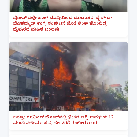
ಫೋನ್ ನಲ್ಲೇ ಪಾಕ್ ಮುಫ್ತಿಯಿಂದ ಮತಾಂತರ: ಜೈಶ್-ಎ-
ಮೊಹಮ್ಮದ್ ಉಗ್ರ ಸಂಘಟನೆ ಜೊತೆ ಲಿಂಕ್ ಹೊಂದಿದ್ದ
ಜೈಪುರದ ಮಹಿಳೆ ಬಂಧನ!
ಲಕ್ನೋ ಗೇಮಿಂಗ್ ಜೋನ್‌ನಲ್ಲಿ ಭೀಕರ ಅಗ್ನಿ ಅವಘಡ: 12
ಮಂದಿ ಸಜೀವ ದಹನ, ಹಲವರಿಗೆ ಗಂಭೀರ ಗಾಯ