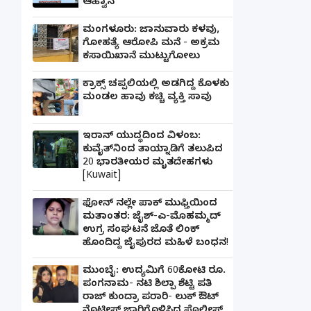
ಆಹ್ವಾನ
ಮಂಗಳೂರು: ಜಾನುವಾರು ಕಳವು,
ಗೋಹತ್ಯೆ ಆರೋಪಿ ಮನೆ - ಅಕ್ರಮ
ಕಸಾಯಿಖಾನೆ ಮುಟ್ಟುಗೋಲು
ಕ್ರಾಕ್ಸ್ ಚಪ್ಪಲಿಯಲ್ಲಿ ಅಡಗಿದ್ದ ಕೊಳಕು
ಮಂಡಲ ಹಾವು ಕಚ್ಚಿ ವ್ಯಕ್ತಿ ಸಾವು
ಇರಾನ್ ಯುದ್ಧದಿಂದ ವಿಳಂಬ:
ಕುವೈತ್‌ನಿಂದ ತಾಯ್ನಾಡಿಗೆ ತಲುಪಿದ
20 ಭಾರತೀಯರ ಮೃತದೇಹಗಳು
[Kuwait]
ಫೋನ್ ನಲ್ಲೇ ಪಾಕ್ ಮುಫ್ತಿಯಿಂದ
ಮತಾಂತರ: ಜೈಶ್-ಎ-ಮೊಹಮ್ಮದ್
ಉಗ್ರ ಸಂಘಟನೆ ಜೊತೆ ಲಿಂಕ್
ಹೊಂದಿದ್ದ ಜೈಪುರದ ಮಹಿಳೆ ಬಂಧನ!
ಮುಂಬೈ: ಉದ್ಯಮಿಗೆ 60ಕೋಟಿ ರೂ.
ಪಂಗನಾಮ- ನಟಿ ಶಿಲ್ಪಾ ಶೆಟ್ಟಿ ಪತಿ
ರಾಜ್ ಕುಂದ್ರಾ ಪರಾರಿ- ಲುಕ್ ಔಟ್