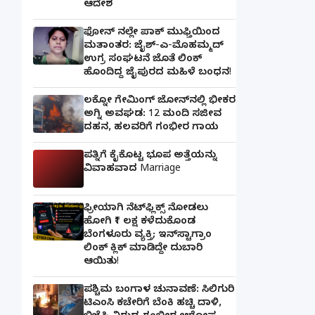
ಆದೇಶ
ಫೋನ್ ನಲ್ಲೇ ಪಾಕ್ ಮುಫ್ತಿಯಿಂದ
ಮತಾಂತರ: ಜೈಶ್-ಎ-ಮೊಹಮ್ಮದ್
ಉಗ್ರ ಸಂಘಟನೆ ಜೊತೆ ಲಿಂಕ್
ಹೊಂದಿದ್ದ ಜೈಪುರದ ಮಹಿಳೆ ಬಂಧನ!
ಲಕ್ನೋ ಗೇಮಿಂಗ್ ಜೋನ್‌ನಲ್ಲಿ ಭೀಕರ
ಅಗ್ನಿ ಅವಘಡ: 12 ಮಂದಿ ಸಜೀವ
ದಹನ, ಹಲವರಿಗೆ ಗಂಭೀರ ಗಾಯ
ಪತ್ನಿಗೆ ಕೈಕೊಟ್ಟ ಭೂಪ ಅತ್ತೆಯನ್ನು
ವಿವಾಹವಾದ Marriage
ಫ್ರೀಯಾಗಿ ನೆಟ್‌ಫ್ಲಿಕ್ಸ್ ನೋಡಲು
ಹೋಗಿ ₹1 ಲಕ್ಷ ಕಳೆದುಕೊಂಡ
ಬೆಂಗಳೂರು ವ್ಯಕ್ತಿ; ಇನ್‌ಸ್ಟಾಗ್ರಾಂ
ಲಿಂಕ್ ಕ್ಲಿಕ್ ಮಾಡಿದ್ದೇ ದುಬಾರಿ
ಆಯಿತು!
ಪಶ್ಚಿಮ ಬಂಗಾಳ ಚುನಾವಣೆ: ಸಿಲಿಗುರಿ
ಟಿಎಂಸಿ ಕಚೇರಿಗೆ ಬೆಂಕಿ ಹಚ್ಚಿ ದಾಳಿ,