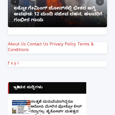
‹
›
:
ಲಕ್ನೋ ಗೇಮಿಂಗ್ ಜೋನ್‌ನಲ್ಲಿ ಭೀಕರ ಅಗ್ನಿ
ಅವಘಡ: 12 ಮಂದಿ ಸಜೀವ ದಹನ, ಹಲವರಿಗೆ
ಪ
ಗಂಭೀರ ಗಾಯ
M
About Us
Contact Us
Privacy Policy
Terms &
Conditions
f
x
y
i
ಇತ್ತೀಚಿನ ಸುದ್ದಿಗಳು
ಸಂತ್ರಸ್ತೆಗೆ ಮದುವೆಯಾಗಿದ್ದರೂ
ಆರೋಪಿ ಮೇಲಿನ ಪೋಕ್ಸೋ ಕೇಸ್
ರದ್ದಾಗಲ್ಲ: ಹೈಕೋರ್ಟ್ ಮಹತ್ವದ