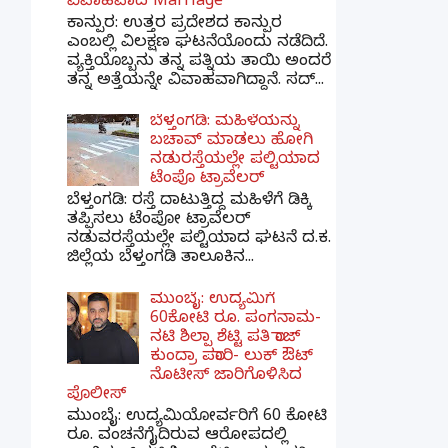
ವಿವಾಹವಾದ Marriage
ಕಾನ್ಪುರ: ಉತ್ತರ ಪ್ರದೇಶದ ಕಾನ್ಪುರ
ಎಂಬಲ್ಲಿ ವಿಲಕ್ಷಣ ಘಟನೆಯೊಂದು ನಡೆದಿದೆ.
ವ್ಯಕ್ತಿಯೊಬ್ಬನು ತನ್ನ ಪತ್ನಿಯ ತಾಯಿ ಅಂದರೆ
ತನ್ನ ಅತ್ತೆಯನ್ನೇ ವಿವಾಹವಾಗಿದ್ದಾನೆ. ಸದ್...
ಬೆಳ್ತಂಗಡಿ: ಮಹಿಳೆಯನ್ನು
ಬಚಾವ್ ಮಾಡಲು ಹೋಗಿ
ನಡುರಸ್ತೆಯಲ್ಲೇ ಪಲ್ಟಿಯಾದ
ಟೆಂಪೊ ಟ್ರಾವೆಲರ್
ಬೆಳ್ತಂಗಡಿ: ರಸ್ತೆ ದಾಟುತ್ತಿದ್ದ ಮಹಿಳೆಗೆ ಡಿಕ್ಕಿ
ತಪ್ಪಿಸಲು ಟೆಂಪೋ ಟ್ರಾವೆಲರ್
ನಡುವರಸ್ತೆಯಲ್ಲೇ ಪಲ್ಟಿಯಾದ ಘಟನೆ ದ.ಕ.
ಜಿಲ್ಲೆಯ ಬೆಳ್ತಂಗಡಿ ತಾಲೂಕಿನ...
ಮುಂಬೈ: ಉದ್ಯಮಿಗೆ
60ಕೋಟಿ ರೂ. ಪಂಗನಾಮ-
ನಟಿ ಶಿಲ್ಪಾ ಶೆಟ್ಟಿ ಪತಿ ರಾಜ್
ಕುಂದ್ರಾ ಪರಾರಿ- ಲುಕ್ ಔಟ್
ನೊಟೀಸ್ ಜಾರಿಗೊಳಿಸಿದ
ಪೊಲೀಸ್
ಮುಂಬೈ: ಉದ್ಯಮಿಯೋರ್ವರಿಗೆ 60 ಕೋಟಿ
ರೂ. ವಂಚನೆಗೈದಿರುವ ಆರೋಪದಲ್ಲಿ