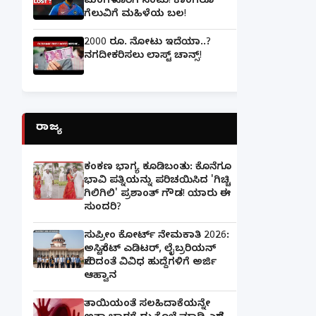
ಮಂಗಳೂರಿಗೆ ನಂಟು! ಕಾಂಗರೂ
ಗೆಲುವಿಗೆ ಮಹಿಳೆಯ ಬಲ!
2000 ರೂ. ನೋಟು ಇದೆಯಾ..?
ನಗದೀಕರಿಸಲು ಲಾಸ್ಟ್‌ ಚಾನ್ಸ್‌!
ರಾಜ್ಯ
ಕಂಕಣ ಭಾಗ್ಯ ಕೂಡಿಬಂತು: ಕೊನೆಗೂ
ಭಾವಿ ಪತ್ನಿಯನ್ನು ಪರಿಚಯಿಸಿದ 'ಗಿಚ್ಚಿ
ಗಿಲಿಗಿಲಿ' ಪ್ರಶಾಂತ್ ಗೌಡ! ಯಾರು ಈ
ಸುಂದರಿ?
ಸುಪ್ರೀಂ ಕೋರ್ಟ್ ನೇಮಕಾತಿ 2026:
ಅಸಿಸ್ಟೆಂಟ್ ಎಡಿಟರ್, ಲೈಬ್ರರಿಯನ್
ಸೇರಿದಂತೆ ವಿವಿಧ ಹುದ್ದೆಗಳಿಗೆ ಅರ್ಜಿ
ಆಹ್ವಾನ
ತಾಯಿಯಂತೆ ಸಲಹಿದಾಕೆಯನ್ನೇ