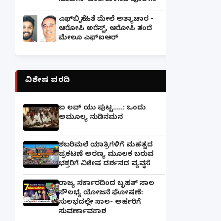
ನೊಟೀಸ್ ಜಾರಿಗೊಳಿಸಿದ ಪೊಲೀಸ್
ಎಫ್‌ಬಿ ಸ್ನೇಹಿತೆ ಮೇಲೆ ಅತ್ಯಾಚಾರ -
ಆರೋಪಿ ಅರೆಸ್ಟ್, ಆರೋಪಿ ತಂದೆ
ಮೇಲೂ ಎಫ್ಐಆರ್
ವಿಶೇಷ ವರದಿ
ಐ ಲವ್ ಯು ಪುಟ್ಟ.....: ಒಂದು
ಅಮೂಲ್ಯ ನುಡಿನಮನ
ಶಬರಿಮಲೆ ಯಾತ್ರಿಗಳಿಗೆ ಮಹತ್ವದ
ಪ್ರಕಟಣೆ ಅರಣ್ಯ ಮೂಲಕ ಬರುವ
ಭಕ್ತರಿಗೆ ವಿಶೇಷ ದರ್ಶನದ ವ್ಯವಸ್ಥೆ
ರಾಜ್ಯ ಸರ್ಕಾರದಿಂದ ಬೃಹತ್ ಸಾಲ
ಸೌಲಭ್ಯ ಯೋಜನೆ ಘೋಷಣೆ:
ಸುಲಭದಲ್ಲೇ ಸಾಲ- ಅರ್ಹರಿಗೆ
ಸುವರ್ಣಾವಕಾಶ