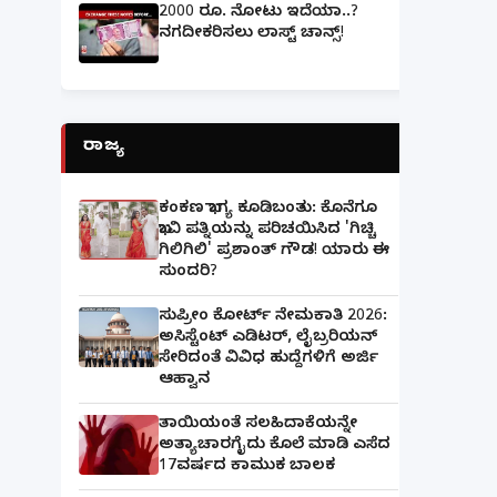
2000 ರೂ. ನೋಟು ಇದೆಯಾ..?
ನಗದೀಕರಿಸಲು ಲಾಸ್ಟ್‌ ಚಾನ್ಸ್‌!
ರಾಜ್ಯ
ಕಂಕಣ ಭಾಗ್ಯ ಕೂಡಿಬಂತು: ಕೊನೆಗೂ
ಭಾವಿ ಪತ್ನಿಯನ್ನು ಪರಿಚಯಿಸಿದ 'ಗಿಚ್ಚಿ
ಗಿಲಿಗಿಲಿ' ಪ್ರಶಾಂತ್ ಗೌಡ! ಯಾರು ಈ
ಸುಂದರಿ?
ಸುಪ್ರೀಂ ಕೋರ್ಟ್ ನೇಮಕಾತಿ 2026:
ಅಸಿಸ್ಟೆಂಟ್ ಎಡಿಟರ್, ಲೈಬ್ರರಿಯನ್
ಸೇರಿದಂತೆ ವಿವಿಧ ಹುದ್ದೆಗಳಿಗೆ ಅರ್ಜಿ
ಆಹ್ವಾನ
ತಾಯಿಯಂತೆ ಸಲಹಿದಾಕೆಯನ್ನೇ
ಅತ್ಯಾಚಾರಗೈದು ಕೊಲೆ ಮಾಡಿ ಎಸೆದ
17ವರ್ಷದ ಕಾಮುಕ ಬಾಲಕ