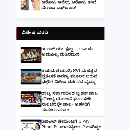
ಆರೋಪಿ ಅರೆಸ್ಟ್, ಆರೋಪಿ ತಂದೆ
ಮೇಲೂ ಎಫ್ಐಆರ್
ವಿಶೇಷ ವರದಿ
ಐ ಲವ್ ಯು ಪುಟ್ಟ.....: ಒಂದು
ಅಮೂಲ್ಯ ನುಡಿನಮನ
ಪತ್ನಿಗೆ ಕೈಕೊಟ್ಟ ಭೂಪ ಅತ್ತೆಯನ್ನು ವಿವಾಹವಾದ Marriag
ಶಬರಿಮಲೆ ಯಾತ್ರಿಗಳಿಗೆ ಮಹತ್ವದ
ಪ್ರಕಟಣೆ ಅರಣ್ಯ ಮೂಲಕ ಬರುವ
ಭಕ್ತರಿಗೆ ವಿಶೇಷ ದರ್ಶನದ ವ್ಯವಸ್ಥೆ
ರಾಜ್ಯ ಸರ್ಕಾರದಿಂದ ಬೃಹತ್ ಸಾಲ
ಸೌಲಭ್ಯ ಯೋಜನೆ ಘೋಷಣೆ:
ಸುಲಭದಲ್ಲೇ ಸಾಲ- ಅರ್ಹರಿಗೆ
ಸುವರ್ಣಾವಕಾಶ
ಡಿಜಿಟಲ್ ಪೇಮೆಂಟಿಗೆ G Pay,
PhonePe ಬಳಸುತ್ತೀರಾ..? ಹಾಗಿದ್ದರೆ