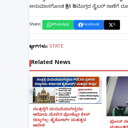
ಅನುಮಾನಗೊಂಡ ಶಿಕ್ಷಕಿ ಶಿವಮೊಗ್ಗದ ಸೈಬರ್ ಠಾಣೆಗೆ ದೂರ
Share:
WhatsApp
Facebook
X
ಟ್ಯಾಗ್‌ಗಳು:
STATE
Related News
ಸಂತ್ರಸ್ತೆಗೆ ಮದುವೆಯಾಗಿದ್ದರೂ
ಆರೋಪಿ ಮೇಲಿನ ಪೋಕ್ಸೋ ಕೇಸ್
ರದ್ದಾಗಲ್ಲ: ಹೈಕೋರ್ಟ್ ಮಹತ್ವದ
ಫೋನ್ ನಲ್
ಆದೇಶ
ಮತಾಂತರ: