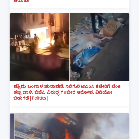
ಆಯಿತು!
ಪಶ್ಚಿಮ ಬಂಗಾಳ ಚುನಾವಣೆ: ಸಿಲಿಗುರಿ ಟಿಎಂಸಿ ಕಚೇರಿಗೆ ಬೆಂಕಿ
ಹಚ್ಚಿ ದಾಳಿ, ಬಿಜೆಪಿ ವಿರುದ್ಧ ಗಂಭೀರ ಆರೋಪ, ವಿಡಿಯೋ
ಬಿಡುಗಡೆ [Politics]