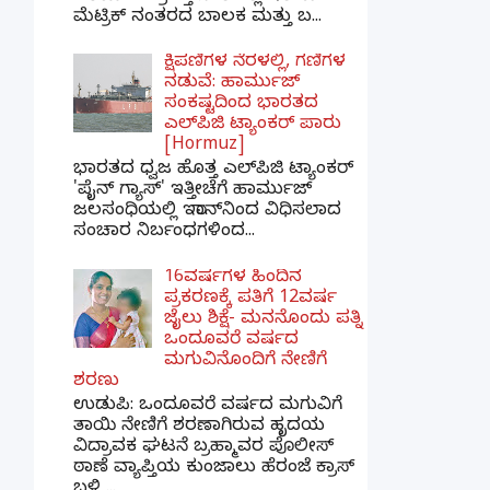
ಮೆಟ್ರಿಕ್ ನಂತರದ ಬಾಲಕ ಮತ್ತು ಬ...
ಕ್ಷಿಪಣಿಗಳ ನೆರಳಲ್ಲಿ, ಗಣಿಗಳ
ನಡುವೆ: ಹಾರ್ಮುಜ್
ಸಂಕಷ್ಟದಿಂದ ಭಾರತದ
ಎಲ್‌ಪಿಜಿ ಟ್ಯಾಂಕರ್ ಪಾರು
[Hormuz]
ಭಾರತದ ಧ್ವಜ ಹೊತ್ತ ಎಲ್‌ಪಿಜಿ ಟ್ಯಾಂಕರ್
'ಪೈನ್ ಗ್ಯಾಸ್' ಇತ್ತೀಚೆಗೆ ಹಾರ್ಮುಜ್
ಜಲಸಂಧಿಯಲ್ಲಿ ಇರಾನ್‌ನಿಂದ ವಿಧಿಸಲಾದ
ಸಂಚಾರ ನಿರ್ಬಂಧಗಳಿಂದ...
16ವರ್ಷಗಳ ಹಿಂದಿನ
ಪ್ರಕರಣಕ್ಕೆ ಪತಿಗೆ 12ವರ್ಷ
ಜೈಲು ಶಿಕ್ಷೆ- ಮನನೊಂದು ಪತ್ನಿ
ಒಂದೂವರೆ ವರ್ಷದ
ಮಗುವಿನೊಂದಿಗೆ ನೇಣಿಗೆ
ಶರಣು
ಉಡುಪಿ: ಒಂದೂವರೆ ವರ್ಷದ ಮಗುವಿಗೆ
ತಾಯಿ ನೇಣಿಗೆ ಶರಣಾಗಿರುವ ಹೃದಯ
ವಿದ್ರಾವಕ ಘಟನೆ ಬ್ರಹ್ಮಾವರ ಪೊಲೀಸ್
ಠಾಣೆ ವ್ಯಾಪ್ತಿಯ ಕುಂಜಾಲು ಹೆರಂಜೆ ಕ್ರಾಸ್