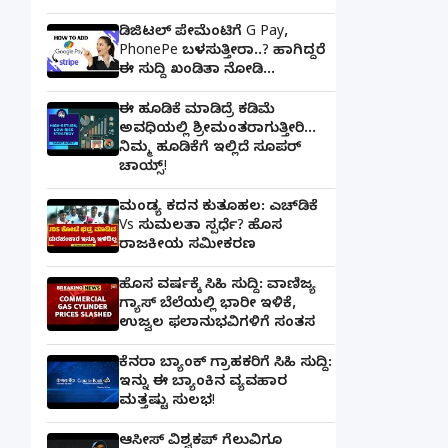
ಡಿಜಿಟಲ್ ಪೇಮೆಂಟಿಗೆ G Pay,
PhonePe ಬಳಸುತ್ತೀರಾ..? ಹಾಗಿದ್ದರೆ
ಈ ಸುದ್ದಿ ಖಂಡಿತಾ ನೋಡಿ...
ಈ ಹೂಡಿಕೆ ಮಾಡಿದ್ರೆ ಕಡಿಮೆ
ಅವಧಿಯಲ್ಲಿ ಶ್ರೀಮಂತರಾಗುತ್ತೀರಿ...
ನಿಮ್ಮ ಹೂಡಿಕೆಗೆ ಇಲ್ಲಿದೆ ಸೂಪರ್
ಚಾಯ್ಸ್‌!
ಮಂಡ್ಯ ಕದನ ಕುತೂಹಲ: ಎಚ್‌ಡಿಕೆ
Vs ಸುಮಲತಾ ಸ್ಪರ್ಧೆ? ಹೊಸ
ರಾಜಕೀಯ ಸಮೀಕರಣ
ಹೊಸ ವರ್ಷಕ್ಕೆ ಸಿಹಿ ಸುದ್ದಿ: ವಾಣಿಜ್ಯ
ಗ್ಯಾಸ್‌ ಬೆಲೆಯಲ್ಲಿ ಭಾರೀ ಇಳಿಕೆ,
ಉಜ್ವಲ ಫಲಾನುಭವಿಗಳಿಗೆ ಸಂತಸ
ಕೆನರಾ ಬ್ಯಾಂಕ್‌ ಗ್ರಾಹಕರಿಗೆ ಸಿಹಿ ಸುದ್ದಿ:
ಇನ್ನು ಈ ಬ್ಯಾಂಕಿನ ವ್ಯವಹಾರ
ಮತ್ತಷ್ಟು ಸುಲಭ!
ಆಸೀಸ್ ವಿಶ್ವಕಪ್ ಗೆಲುವಿಗೂ