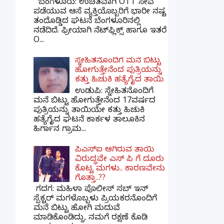
ಬೆಂಗಳೂರು: ಉಚಿತವಾಗಿ OTT ಸೇವೆ
ಪಡೆಯುವ ಆಸೆ ವ್ಯಕ್ತಿಯೊಬ್ಬರಿಗೆ ಭಾರೀ ನಷ್ಟ
ತಂದೊಡ್ಡಿದ ಘಟನೆ ಬೆಂಗಳೂರಿನಲ್ಲಿ
ನಡೆದಿದೆ. ಫ್ರೀಯಾಗಿ ನೆಟ್‌ಫ್ಲಿಕ್ಸ್ ಹಾಗೂ ಇತರೆ
O...
ಸ್ನೇಹಿತನೊಂದಿಗೆ ಮನೆ ಬಿಟ್ಟು
ಹೋಗುತ್ತೇನೆಂದ ಪುತ್ರಿಯನ್ನು
ಕತ್ತು ಹಿಚುಕಿ ಹತ್ಯೆಗೈದ ತಾಯಿ
ಉಡುಪಿ: ಸ್ನೇಹಿತನೊಂದಿಗೆ
ಮನೆ ಬಿಟ್ಟು ಹೋಗುತ್ತೇನೆಂದ 17ವರ್ಷದ
ಪುತ್ರಿಯನ್ನು ತಾಯಿಯೇ ಕತ್ತು ಹಿಚುಕಿ
ಹತ್ಯೆಗೈದ ಘಟನೆ ಕಾರ್ಕಳ ತಾಲೂಕಿನ
ಹಿರ್ಗಾನ ಗ್ರಾಮ...
ಪಿಎಸ್​ಐ ಆಗಿರುವ ತಾಯಿ
ವಿರುದ್ಧವೇ ಎಸ್ ಪಿ ಗೆ ದೂರು
ಕೊಟ್ಟ ಮಗಳು.. ಕಾರಣವೇನು
ಗೊತ್ತಾ..??
ಗದಗ​: ಮಹಿಳಾ ಪೊಲೀಸ್​ ಸಬ್ ​ಇನ್​
ಸ್ಪೆಕ್ಟರ್​ ಮಗಳೊಬ್ಬಳು ಪ್ರಿಯಕರನೊಂದಿಗೆ
ಮನೆ ಬಿಟ್ಟು ಹೋಗಿ ಮದುವೆ
ಮಾಡಿಕೊಂಡಿದ್ದು, ನಮಗೆ ರಕ್ಷಣೆ ಕೊಡಿ