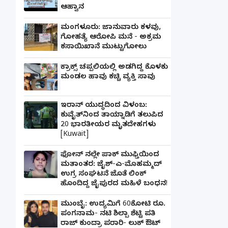
ಆಹ್ವಾನ
ಮಂಗಳೂರು: ಜಾನುವಾರು ಕಳವು,
ಗೋಹತ್ಯೆ ಆರೋಪಿ ಮನೆ - ಅಕ್ರಮ
ಕಸಾಯಿಖಾನೆ ಮುಟ್ಟುಗೋಲು
ಕ್ರಾಕ್ಸ್ ಚಪ್ಪಲಿಯಲ್ಲಿ ಅಡಗಿದ್ದ ಕೊಳಕು
ಮಂಡಲ ಹಾವು ಕಚ್ಚಿ ವ್ಯಕ್ತಿ ಸಾವು
ಇರಾನ್ ಯುದ್ಧದಿಂದ ವಿಳಂಬ:
ಕುವೈತ್‌ನಿಂದ ತಾಯ್ನಾಡಿಗೆ ತಲುಪಿದ
20 ಭಾರತೀಯರ ಮೃತದೇಹಗಳು
[Kuwait]
ಫೋನ್ ನಲ್ಲೇ ಪಾಕ್ ಮುಫ್ತಿಯಿಂದ
ಮತಾಂತರ: ಜೈಶ್-ಎ-ಮೊಹಮ್ಮದ್
ಉಗ್ರ ಸಂಘಟನೆ ಜೊತೆ ಲಿಂಕ್
ಹೊಂದಿದ್ದ ಜೈಪುರದ ಮಹಿಳೆ ಬಂಧನ!
ಮುಂಬೈ: ಉದ್ಯಮಿಗೆ 60ಕೋಟಿ ರೂ.
ಪಂಗನಾಮ- ನಟಿ ಶಿಲ್ಪಾ ಶೆಟ್ಟಿ ಪತಿ
ರಾಜ್ ಕುಂದ್ರಾ ಪರಾರಿ- ಲುಕ್ ಔಟ್