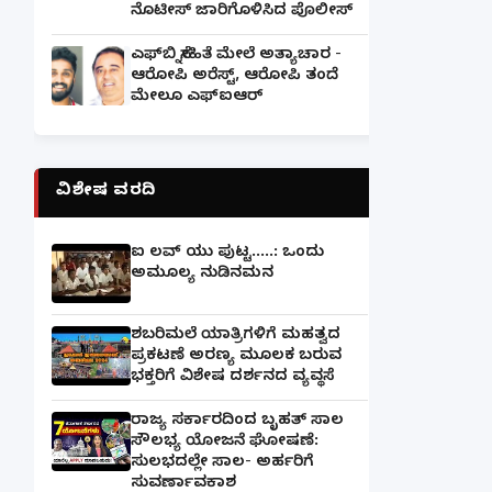
ನೊಟೀಸ್ ಜಾರಿಗೊಳಿಸಿದ ಪೊಲೀಸ್
ಎಫ್‌ಬಿ ಸ್ನೇಹಿತೆ ಮೇಲೆ ಅತ್ಯಾಚಾರ -
ಆರೋಪಿ ಅರೆಸ್ಟ್, ಆರೋಪಿ ತಂದೆ
ಮೇಲೂ ಎಫ್ಐಆರ್
ವಿಶೇಷ ವರದಿ
ಐ ಲವ್ ಯು ಪುಟ್ಟ.....: ಒಂದು
ಅಮೂಲ್ಯ ನುಡಿನಮನ
ಶಬರಿಮಲೆ ಯಾತ್ರಿಗಳಿಗೆ ಮಹತ್ವದ
ಪ್ರಕಟಣೆ ಅರಣ್ಯ ಮೂಲಕ ಬರುವ
ಭಕ್ತರಿಗೆ ವಿಶೇಷ ದರ್ಶನದ ವ್ಯವಸ್ಥೆ
ರಾಜ್ಯ ಸರ್ಕಾರದಿಂದ ಬೃಹತ್ ಸಾಲ
ಸೌಲಭ್ಯ ಯೋಜನೆ ಘೋಷಣೆ:
ಸುಲಭದಲ್ಲೇ ಸಾಲ- ಅರ್ಹರಿಗೆ
ಸುವರ್ಣಾವಕಾಶ