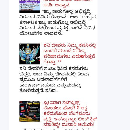
ನಿಗಮದ ವಿವಿಧ ಯೋಜನೆ :
ಅರ್ಜಿ ಆಹ್ವಾನ
ರಾಜ್ಯ ಕಾಡುಗೊಲ್ಲ ಅಭಿವೃದ್ಧಿ
ನಿಗಮದ ವಿವಿಧ ಯೋಜನೆ : ಅರ್ಜಿ ಆಹ್ವಾನ
ಕರ್ನಾಟಕ ರಾಜ್ಯ ಕಾಡುಗೊಲ್ಲ ಅಭಿವೃದ್ಧಿ
ನಿಗಮದ ವತಿಯಿಂದ ಪ್ರಸಕ್ತ ಸಾಲಿನ ವಿವಿಧ
ಯೋಜನೆಗಳ ಲಾಭವನ...
ಶನಿ ದೇವರು ನಿಮ್ಮ ಕನಸಿನಲ್ಲಿ
ಬಂದರೆ ಮುಂದೆ ಏನೆಲ್ಲಾ
ಪರಿಣಾಮಗಳು ಎದುರಾಗುತ್ತವೆ
ಗೊತ್ತಾ..??
ಶನಿ ದೇವರಿಗೆ ಸಂಬಂಧಿಸಿದ ಕನಸುಗಳು
ಬಿದ್ದರೆ, ಅದು ನಿಮ್ಮ ಜೀವನದಲ್ಲಿ ಕೆಲವು
ಪ್ರಮುಖ ಬದಲಾವಣೆಗಳಿಗೆ
ಕಾರಣವಾಗಬಹುದು ಎನ್ನುವುದನ್ನು
ತೋರಿಸುತ್ತದೆ. ಶನಿದ...
ಫ್ರೀಯಾಗಿ ನೆಟ್‌ಫ್ಲಿಕ್ಸ್
ನೋಡಲು ಹೋಗಿ ₹1 ಲಕ್ಷ
ಕಳೆದುಕೊಂಡ ಬೆಂಗಳೂರು
ವ್ಯಕ್ತಿ; ಇನ್‌ಸ್ಟಾಗ್ರಾಂ ಲಿಂಕ್ ಕ್ಲಿಕ್
ಮಾಡಿದ್ದೇ ದುಬಾರಿ ಆಯಿತು!