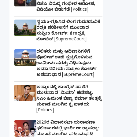
ಬಿಜೆಪಿ ವಿರುದ್ಧ ಗಂಭೀರ ಆರೋಪ,
ವಿಡಿಯೋ ಬಿಡುಗಡೆ [Politics]
ಸ್ವಯಂ-ಗ್ರಹಿಸಿದ ಲಿಂಗ ಗುರುತಿಸುವಿಕೆ
ರದ್ದತಿ ಪರಿಶೀಲನೆಗೆ ಮುಂದಾದ
ಸುಪ್ರೀಂ ಕೋರ್ಟ್: ಕೇಂದ್ರಕ್ಕೆ
ನೋಟಿಸ್ [SupremeCourt]
ದಲಿತರು ಮತ್ತು ಆದಿವಾಸಿಗಳಿಗೆ
ಪೊಲೀಸ್ ಠಾಣೆ ಸ್ವಚ್ಛಗೊಳಿಸುವ
ಜಾಮೀನು ಷರತ್ತು ವಿಧಿಸುವುದು
ಅಮಾನವೀಯ: ಸುಪ್ರೀಂ ಕೋರ್ಟ್
ಅಸಮಾಧಾನ [SupremeCourt]
ಅಸ್ಸಾಂನಲ್ಲಿ ಕಾಂಗ್ರೆಸ್ ಪಾಲಿಗೆ
ಮುಳುವಾದ 'ಮಿಯಾ' ಹಣೆಪಟ್ಟಿ:
ಸಿಎಂ ಹಿಮಂತ ಬಿಸ್ವಾ ಶರ್ಮಾ ತಂತ್ರಕ್ಕೆ
ಮಕಾಡೆ ಮಲಗಿದ ಕೈ ಪಾಳೆಯ
[Politics]
2026ರ ವಿಧಾನಸಭಾ ಚುನಾವಣಾ
ಫಲಿತಾಂಶದಲ್ಲಿ ಭಾರೀ ಉಲ್ಟಾಪಲ್ಟಾ:
ಮಕಾಡೆ ಮಲಗಿದ ಘಟಾನುಘಟಿ