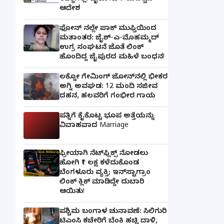
ಆದೇಶ
ಫೋನ್ ನಲ್ಲೇ ಪಾಕ್ ಮುಫ್ತಿಯಿಂದ
ಮತಾಂತರ: ಜೈಶ್-ಎ-ಮೊಹಮ್ಮದ್
ಉಗ್ರ ಸಂಘಟನೆ ಜೊತೆ ಲಿಂಕ್
ಹೊಂದಿದ್ದ ಜೈಪುರದ ಮಹಿಳೆ ಬಂಧನ!
ಲಕ್ನೋ ಗೇಮಿಂಗ್ ಜೋನ್‌ನಲ್ಲಿ ಭೀಕರ
ಅಗ್ನಿ ಅವಘಡ: 12 ಮಂದಿ ಸಜೀವ
ದಹನ, ಹಲವರಿಗೆ ಗಂಭೀರ ಗಾಯ
ಪತ್ನಿಗೆ ಕೈಕೊಟ್ಟ ಭೂಪ ಅತ್ತೆಯನ್ನು
ವಿವಾಹವಾದ Marriage
ಫ್ರೀಯಾಗಿ ನೆಟ್‌ಫ್ಲಿಕ್ಸ್ ನೋಡಲು
ಹೋಗಿ ₹1 ಲಕ್ಷ ಕಳೆದುಕೊಂಡ
ಬೆಂಗಳೂರು ವ್ಯಕ್ತಿ; ಇನ್‌ಸ್ಟಾಗ್ರಾಂ
ಲಿಂಕ್ ಕ್ಲಿಕ್ ಮಾಡಿದ್ದೇ ದುಬಾರಿ
ಆಯಿತು!
ಪಶ್ಚಿಮ ಬಂಗಾಳ ಚುನಾವಣೆ: ಸಿಲಿಗುರಿ
ಟಿಎಂಸಿ ಕಚೇರಿಗೆ ಬೆಂಕಿ ಹಚ್ಚಿ ದಾಳಿ,