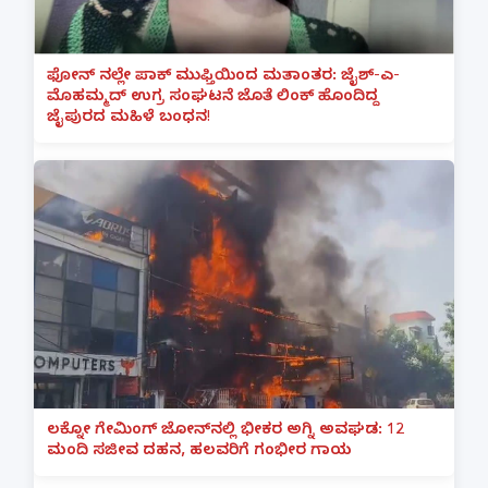
ಫೋನ್ ನಲ್ಲೇ ಪಾಕ್ ಮುಫ್ತಿಯಿಂದ ಮತಾಂತರ: ಜೈಶ್-ಎ-
ಮೊಹಮ್ಮದ್ ಉಗ್ರ ಸಂಘಟನೆ ಜೊತೆ ಲಿಂಕ್ ಹೊಂದಿದ್ದ
ಜೈಪುರದ ಮಹಿಳೆ ಬಂಧನ!
ಲಕ್ನೋ ಗೇಮಿಂಗ್ ಜೋನ್‌ನಲ್ಲಿ ಭೀಕರ ಅಗ್ನಿ ಅವಘಡ: 12
ಮಂದಿ ಸಜೀವ ದಹನ, ಹಲವರಿಗೆ ಗಂಭೀರ ಗಾಯ