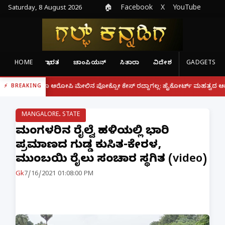
Saturday, 8 August 2026
🏠
Facebook
X
YouTube
HOME
ಭಾರತ
ಚಾಂಪಿಯನ್
ಸಿತಾರಾ
ವಿದೇಶ
GADGETS
|
ದರೂ ಆರೋಪಿ ಮೇಲಿನ ಪೋಕ್ಸೋ ಕೇಸ್ ರದ್ದಾಗಲ್ಲ: ಹೈಕೋರ್ಟ್ ಮಹತ್ವದ ಆದೇಶ
ಫೋನ್ 
BREAKING
MANGALORE. STATE
ಮಂಗಳೂರಿನ ರೈಲ್ವೆ ಹಳಿಯಲ್ಲಿ ಭಾರಿ
ಪ್ರಮಾಣದ ಗುಡ್ಡ ಕುಸಿತ-ಕೇರಳ,
ಮುಂಬಯಿ ರೈಲು ಸಂಚಾರ ಸ್ಥಗಿತ (video)
Gk
7/16/2021 01:08:00 PM