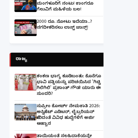
ಮಂಗಳೂರಿಗೆ ನಂಟು! ಕಾಂಗರೂ
ಗೆಲುವಿಗೆ ಮಹಿಳೆಯ ಬಲ!
2000 ರೂ. ನೋಟು ಇದೆಯಾ..?
ನಗದೀಕರಿಸಲು ಲಾಸ್ಟ್‌ ಚಾನ್ಸ್‌!
ರಾಜ್ಯ
ಕಂಕಣ ಭಾಗ್ಯ ಕೂಡಿಬಂತು: ಕೊನೆಗೂ
ಭಾವಿ ಪತ್ನಿಯನ್ನು ಪರಿಚಯಿಸಿದ 'ಗಿಚ್ಚಿ
ಗಿಲಿಗಿಲಿ' ಪ್ರಶಾಂತ್ ಗೌಡ! ಯಾರು ಈ
ಸುಂದರಿ?
ಸುಪ್ರೀಂ ಕೋರ್ಟ್ ನೇಮಕಾತಿ 2026:
ಅಸಿಸ್ಟೆಂಟ್ ಎಡಿಟರ್, ಲೈಬ್ರರಿಯನ್
ಸೇರಿದಂತೆ ವಿವಿಧ ಹುದ್ದೆಗಳಿಗೆ ಅರ್ಜಿ
ಆಹ್ವಾನ
ತಾಯಿಯಂತೆ ಸಲಹಿದಾಕೆಯನ್ನೇ