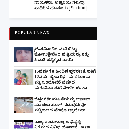
ನಾಯಕರು, ಅಚ್ಚರಿಯ ಗೆಲುವು
ಸಾಧಿಸಿದ ಹೊಸಬರು [Election]
POPULAR NEWS
ಸ್ನೇಹಿತನೊಂದಿಗೆ ಮನೆ ಬಿಟ್ಟು
ಹೋಗುತ್ತೇನೆಂದ ಪುತ್ರಿಯನ್ನು ಕತ್ತು
ಹಿಚುಕಿ ಹತ್ಯೆಗೈದ ತಾಯಿ
16ವರ್ಷಗಳ ಹಿಂದಿನ ಪ್ರಕರಣಕ್ಕೆ ಪತಿಗೆ
12ವರ್ಷ ಜೈಲು ಶಿಕ್ಷೆ- ಮನನೊಂದು
ಪತ್ನಿ ಒಂದೂವರೆ ವರ್ಷದ
ಮಗುವಿನೊಂದಿಗೆ ನೇಣಿಗೆ ಶರಣು
ಬೆಳ್ತಂಗಡಿ: ಮಹಿಳೆಯನ್ನು ಬಚಾವ್
ಮಾಡಲು ಹೋಗಿ ನಡುರಸ್ತೆಯಲ್ಲೇ
ಪಲ್ಟಿಯಾದ ಟೆಂಪೊ ಟ್ರಾವೆಲರ್
ರಾಜ್ಯ ಕಾಡುಗೊಲ್ಲ ಅಭಿವೃದ್ಧಿ
ನಿಗಮದ ವಿವಿಧ ಯೋಜನೆ : ಅರ್ಜಿ