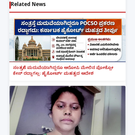
Related News
ಸಂತ್ರಸ್ತೆಗೆ ಮದುವೆಯಾಗಿದ್ದರೂ ಆರೋಪಿ ಮೇಲಿನ ಪೋಕ್ಸೋ
ಕೇಸ್ ರದ್ದಾಗಲ್ಲ: ಹೈಕೋರ್ಟ್ ಮಹತ್ವದ ಆದೇಶ