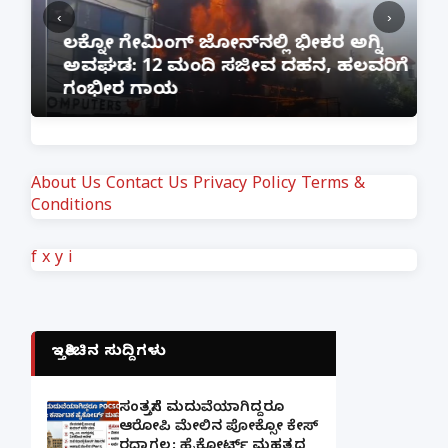
‹
›
:
ಲಕ್ನೋ ಗೇಮಿಂಗ್ ಜೋನ್‌ನಲ್ಲಿ ಭೀಕರ ಅಗ್ನಿ
ಅವಘಡ: 12 ಮಂದಿ ಸಜೀವ ದಹನ, ಹಲವರಿಗೆ
ಪ
ಗಂಭೀರ ಗಾಯ
M
About Us
Contact Us
Privacy Policy
Terms &
Conditions
f
x
y
i
ಇತ್ತೀಚಿನ ಸುದ್ದಿಗಳು
ಸಂತ್ರಸ್ತೆಗೆ ಮದುವೆಯಾಗಿದ್ದರೂ
ಆರೋಪಿ ಮೇಲಿನ ಪೋಕ್ಸೋ ಕೇಸ್
ರದ್ದಾಗಲ್ಲ: ಹೈಕೋರ್ಟ್ ಮಹತ್ವದ