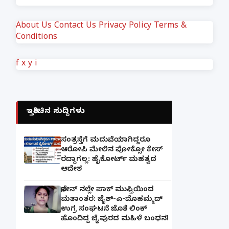
About Us
Contact Us
Privacy Policy
Terms &
Conditions
f
x
y
i
ಇತ್ತೀಚಿನ ಸುದ್ದಿಗಳು
ಸಂತ್ರಸ್ತೆಗೆ ಮದುವೆಯಾಗಿದ್ದರೂ
ಆರೋಪಿ ಮೇಲಿನ ಪೋಕ್ಸೋ ಕೇಸ್
ರದ್ದಾಗಲ್ಲ: ಹೈಕೋರ್ಟ್ ಮಹತ್ವದ
ಆದೇಶ
ಫೋನ್ ನಲ್ಲೇ ಪಾಕ್ ಮುಫ್ತಿಯಿಂದ
ಮತಾಂತರ: ಜೈಶ್-ಎ-ಮೊಹಮ್ಮದ್
ಉಗ್ರ ಸಂಘಟನೆ ಜೊತೆ ಲಿಂಕ್
ಹೊಂದಿದ್ದ ಜೈಪುರದ ಮಹಿಳೆ ಬಂಧನ!