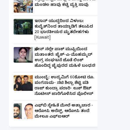
ಮಂಡಲ ಹಾವು ಕಚ್ಚಿ ವ್ಯಕ್ತಿ ಸಾವು
ಇರಾನ್ ಯುದ್ಧದಿಂದ ವಿಳಂಬ:
ಕುವೈತ್‌ನಿಂದ ತಾಯ್ನಾಡಿಗೆ ತಲುಪಿದ
20 ಭಾರತೀಯರ ಮೃತದೇಹಗಳು
[Kuwait]
ಫೋನ್ ನಲ್ಲೇ ಪಾಕ್ ಮುಫ್ತಿಯಿಂದ
ಮತಾಂತರ: ಜೈಶ್-ಎ-ಮೊಹಮ್ಮದ್
ಉಗ್ರ ಸಂಘಟನೆ ಜೊತೆ ಲಿಂಕ್
ಹೊಂದಿದ್ದ ಜೈಪುರದ ಮಹಿಳೆ ಬಂಧನ!
ಮುಂಬೈ: ಉದ್ಯಮಿಗೆ 60ಕೋಟಿ ರೂ.
ಪಂಗನಾಮ- ನಟಿ ಶಿಲ್ಪಾ ಶೆಟ್ಟಿ ಪತಿ
ರಾಜ್ ಕುಂದ್ರಾ ಪರಾರಿ- ಲುಕ್ ಔಟ್
ನೊಟೀಸ್ ಜಾರಿಗೊಳಿಸಿದ ಪೊಲೀಸ್
ಎಫ್‌ಬಿ ಸ್ನೇಹಿತೆ ಮೇಲೆ ಅತ್ಯಾಚಾರ -
ಆರೋಪಿ ಅರೆಸ್ಟ್, ಆರೋಪಿ ತಂದೆ
ಮೇಲೂ ಎಫ್ಐಆರ್