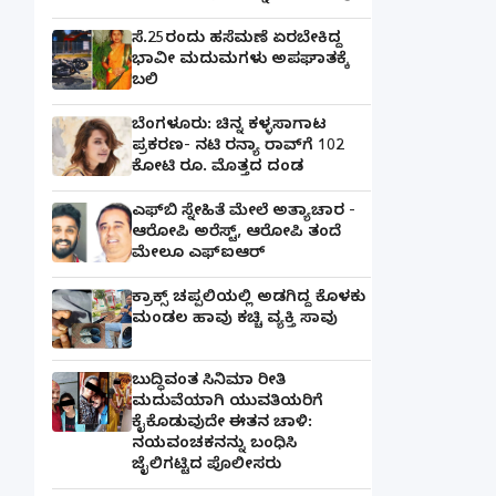
ಸೆ.25ರಂದು ಹಸೆಮಣೆ ಏರಬೇಕಿದ್ದ
ಭಾವೀ ಮದುಮಗಳು ಅಪಘಾತಕ್ಕೆ
ಬಲಿ
ಬೆಂಗಳೂರು: ಚಿನ್ನ ಕಳ್ಳಸಾಗಾಟ
ಪ್ರಕರಣ- ನಟಿ ರನ್ಯಾ ರಾವ್‌ಗೆ 102
ಕೋಟಿ ರೂ. ಮೊತ್ತದ ದಂಡ
ಎಫ್‌ಬಿ ಸ್ನೇಹಿತೆ ಮೇಲೆ ಅತ್ಯಾಚಾರ -
ಆರೋಪಿ ಅರೆಸ್ಟ್, ಆರೋಪಿ ತಂದೆ
ಮೇಲೂ ಎಫ್ಐಆರ್
ಕ್ರಾಕ್ಸ್ ಚಪ್ಪಲಿಯಲ್ಲಿ ಅಡಗಿದ್ದ ಕೊಳಕು
ಮಂಡಲ ಹಾವು ಕಚ್ಚಿ ವ್ಯಕ್ತಿ ಸಾವು
ಬುದ್ಧಿವಂತ ಸಿನಿಮಾ ರೀತಿ
ಮದುವೆಯಾಗಿ ಯುವತಿಯರಿಗೆ
ಕೈಕೊಡುವುದೇ ಈತನ ಚಾಳಿ:
ನಯವಂಚಕನನ್ನು ಬಂಧಿಸಿ
ಜೈಲಿಗಟ್ಟಿದ ಪೊಲೀಸರು