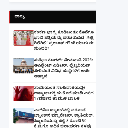
ರಾಜ್ಯ
ಕಂಕಣ ಭಾಗ್ಯ ಕೂಡಿಬಂತು: ಕೊನೆಗೂ
ಭಾವಿ ಪತ್ನಿಯನ್ನು ಪರಿಚಯಿಸಿದ 'ಗಿಚ್ಚಿ
ಗಿಲಿಗಿಲಿ' ಪ್ರಶಾಂತ್ ಗೌಡ! ಯಾರು ಈ
ಸುಂದರಿ?
ಸುಪ್ರೀಂ ಕೋರ್ಟ್ ನೇಮಕಾತಿ 2026:
ಅಸಿಸ್ಟೆಂಟ್ ಎಡಿಟರ್, ಲೈಬ್ರರಿಯನ್
ಸೇರಿದಂತೆ ವಿವಿಧ ಹುದ್ದೆಗಳಿಗೆ ಅರ್ಜಿ
ಆಹ್ವಾನ
ತಾಯಿಯಂತೆ ಸಲಹಿದಾಕೆಯನ್ನೇ
ಅತ್ಯಾಚಾರಗೈದು ಕೊಲೆ ಮಾಡಿ ಎಸೆದ
17ವರ್ಷದ ಕಾಮುಕ ಬಾಲಕ
ಎಸ್‌ಬಿಐ ಬ್ಯಾಂಕ್‌ನಲ್ಲಿ‌ ದರೋಡೆ-
ಬ್ಯಾಂಕ್​ನ ಮ್ಯಾನೇಜರ್‌, ಕ್ಯಾಶಿಯರ್‌,
ಸಿಬ್ಬಂದಿಯನ್ನು ಕಟ್ಟಿ 8 ಕೋಟಿ 50
ಕೆ.ಜಿ.ಗೂ ಅಧಿಕ ಚಿನ್ನಾಭರಣ ಕಳವು