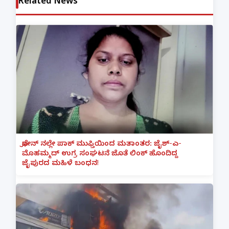
Related News
ಫೋನ್ ನಲ್ಲೇ ಪಾಕ್ ಮುಫ್ತಿಯಿಂದ ಮತಾಂತರ: ಜೈಶ್-ಎ-
ಮೊಹಮ್ಮದ್ ಉಗ್ರ ಸಂಘಟನೆ ಜೊತೆ ಲಿಂಕ್ ಹೊಂದಿದ್ದ
ಜೈಪುರದ ಮಹಿಳೆ ಬಂಧನ!