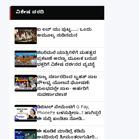
ವಿಶೇಷ ವರದಿ
ಐ ಲವ್ ಯು ಪುಟ್ಟ.....: ಒಂದು
ಅಮೂಲ್ಯ ನುಡಿನಮನ
ಶಬರಿಮಲೆ ಯಾತ್ರಿಗಳಿಗೆ ಮಹತ್ವದ
ಪ್ರಕಟಣೆ ಅರಣ್ಯ ಮೂಲಕ ಬರುವ
ಭಕ್ತರಿಗೆ ವಿಶೇಷ ದರ್ಶನದ ವ್ಯವಸ್ಥೆ
ರಾಜ್ಯ ಸರ್ಕಾರದಿಂದ ಬೃಹತ್ ಸಾಲ
ಸೌಲಭ್ಯ ಯೋಜನೆ ಘೋಷಣೆ:
ಸುಲಭದಲ್ಲೇ ಸಾಲ- ಅರ್ಹರಿಗೆ
ಸುವರ್ಣಾವಕಾಶ
ಡಿಜಿಟಲ್ ಪೇಮೆಂಟಿಗೆ G Pay,
PhonePe ಬಳಸುತ್ತೀರಾ..? ಹಾಗಿದ್ದರೆ
ಈ ಸುದ್ದಿ ಖಂಡಿತಾ ನೋಡಿ...
ಈ ಹೂಡಿಕೆ ಮಾಡಿದ್ರೆ ಕಡಿಮೆ
ಅವಧಿಯಲ್ಲಿ ಶ್ರೀಮಂತರಾಗುತ್ತೀರಿ...