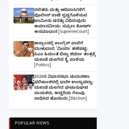
ದಲಿತರು ಮತ್ತು ಆದಿವಾಸಿಗಳಿಗೆ
ಪೊಲೀಸ್ ಠಾಣೆ ಸ್ವಚ್ಛಗೊಳಿಸುವ
ಜಾಮೀನು ಷರತ್ತು ವಿಧಿಸುವುದು
ಅಮಾನವೀಯ: ಸುಪ್ರೀಂ ಕೋರ್ಟ್
ಅಸಮಾಧಾನ [SupremeCourt]
ಅಸ್ಸಾಂನಲ್ಲಿ ಕಾಂಗ್ರೆಸ್ ಪಾಲಿಗೆ
ಮುಳುವಾದ 'ಮಿಯಾ' ಹಣೆಪಟ್ಟಿ:
ಸಿಎಂ ಹಿಮಂತ ಬಿಸ್ವಾ ಶರ್ಮಾ ತಂತ್ರಕ್ಕೆ
ಮಕಾಡೆ ಮಲಗಿದ ಕೈ ಪಾಳೆಯ
[Politics]
2026ರ ವಿಧಾನಸಭಾ ಚುನಾವಣಾ
ಫಲಿತಾಂಶದಲ್ಲಿ ಭಾರೀ ಉಲ್ಟಾಪಲ್ಟಾ:
ಮಕಾಡೆ ಮಲಗಿದ ಘಟಾನುಘಟಿ
ನಾಯಕರು, ಅಚ್ಚರಿಯ ಗೆಲುವು
ಸಾಧಿಸಿದ ಹೊಸಬರು [Election]
POPULAR NEWS