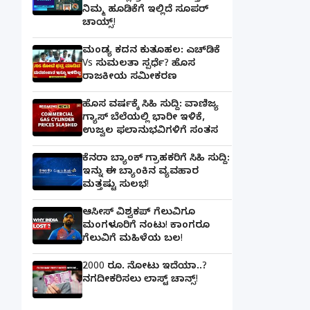
ನಿಮ್ಮ ಹೂಡಿಕೆಗೆ ಇಲ್ಲಿದೆ ಸೂಪರ್
ಚಾಯ್ಸ್‌!
ಮಂಡ್ಯ ಕದನ ಕುತೂಹಲ: ಎಚ್‌ಡಿಕೆ
Vs ಸುಮಲತಾ ಸ್ಪರ್ಧೆ? ಹೊಸ
ರಾಜಕೀಯ ಸಮೀಕರಣ
ಹೊಸ ವರ್ಷಕ್ಕೆ ಸಿಹಿ ಸುದ್ದಿ: ವಾಣಿಜ್ಯ
ಗ್ಯಾಸ್‌ ಬೆಲೆಯಲ್ಲಿ ಭಾರೀ ಇಳಿಕೆ,
ಉಜ್ವಲ ಫಲಾನುಭವಿಗಳಿಗೆ ಸಂತಸ
ಕೆನರಾ ಬ್ಯಾಂಕ್‌ ಗ್ರಾಹಕರಿಗೆ ಸಿಹಿ ಸುದ್ದಿ:
ಇನ್ನು ಈ ಬ್ಯಾಂಕಿನ ವ್ಯವಹಾರ
ಮತ್ತಷ್ಟು ಸುಲಭ!
ಆಸೀಸ್ ವಿಶ್ವಕಪ್ ಗೆಲುವಿಗೂ
ಮಂಗಳೂರಿಗೆ ನಂಟು! ಕಾಂಗರೂ
ಗೆಲುವಿಗೆ ಮಹಿಳೆಯ ಬಲ!
2000 ರೂ. ನೋಟು ಇದೆಯಾ..?
ನಗದೀಕರಿಸಲು ಲಾಸ್ಟ್‌ ಚಾನ್ಸ್‌!