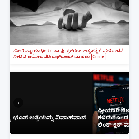
ದೆಹಲಿ ನ್ಯಾಯಾಧೀಶರ ಸಾವು ಪ್ರಕರಣ: ಆತ್ಮಹತ್ಯೆಗೆ ಪ್ರಚೋದನೆ
ನೀಡಿದ ಆರೋಪದಡಿ ಎಫ್‌ಐಆರ್ ದಾಖಲು [Crime]
‹
›
ಫ್ರೀಯಾಗಿ ನೆಟ್‌ಫ್ಲಿಕ್ಸ್ ನೋಡಲು ಹೋಗಿ ₹1 ಲಕ್ಷ
ಾದ
ಕಳೆದುಕೊಂಡ ಬೆಂಗಳೂರು ವ್ಯಕ್ತಿ; ಇನ್‌ಸ್ಟಾಗ್ರಾಂ
ಲಿಂಕ್ ಕ್ಲಿಕ್ ಮಾಡಿದ್ದೇ ದುಬಾರಿ ಆಯಿತು!