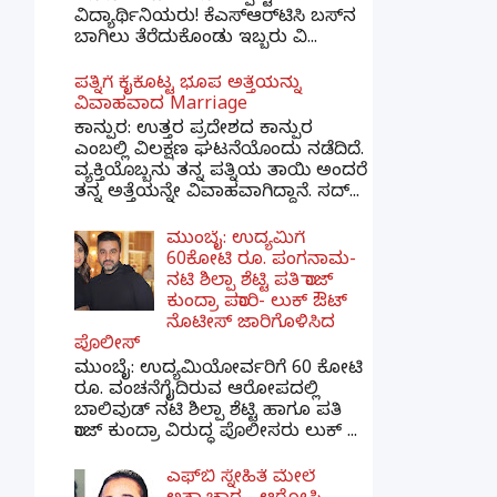
ವಿದ್ಯಾರ್ಥಿನಿಯರು! ಕೆಎಸ್‌ಆರ್‌ಟಿಸಿ ಬಸ್‌ನ
ಬಾಗಿಲು ತೆರೆದುಕೊಂಡು ಇಬ್ಬರು ವಿ...
ಪತ್ನಿಗೆ ಕೈಕೊಟ್ಟ ಭೂಪ ಅತ್ತೆಯನ್ನು
ವಿವಾಹವಾದ Marriage
ಕಾನ್ಪುರ: ಉತ್ತರ ಪ್ರದೇಶದ ಕಾನ್ಪುರ
ಎಂಬಲ್ಲಿ ವಿಲಕ್ಷಣ ಘಟನೆಯೊಂದು ನಡೆದಿದೆ.
ವ್ಯಕ್ತಿಯೊಬ್ಬನು ತನ್ನ ಪತ್ನಿಯ ತಾಯಿ ಅಂದರೆ
ತನ್ನ ಅತ್ತೆಯನ್ನೇ ವಿವಾಹವಾಗಿದ್ದಾನೆ. ಸದ್...
ಮುಂಬೈ: ಉದ್ಯಮಿಗೆ
60ಕೋಟಿ ರೂ. ಪಂಗನಾಮ-
ನಟಿ ಶಿಲ್ಪಾ ಶೆಟ್ಟಿ ಪತಿ ರಾಜ್
ಕುಂದ್ರಾ ಪರಾರಿ- ಲುಕ್ ಔಟ್
ನೊಟೀಸ್ ಜಾರಿಗೊಳಿಸಿದ
ಪೊಲೀಸ್
ಮುಂಬೈ: ಉದ್ಯಮಿಯೋರ್ವರಿಗೆ 60 ಕೋಟಿ
ರೂ. ವಂಚನೆಗೈದಿರುವ ಆರೋಪದಲ್ಲಿ
ಬಾಲಿವುಡ್ ನಟಿ ಶಿಲ್ಪಾ ಶೆಟ್ಟಿ ಹಾಗೂ ಪತಿ
ರಾಜ್ ಕುಂದ್ರಾ ವಿರುದ್ಧ ಪೊಲೀಸರು ಲುಕ್ ...
ಎಫ್‌ಬಿ ಸ್ನೇಹಿತೆ ಮೇಲೆ