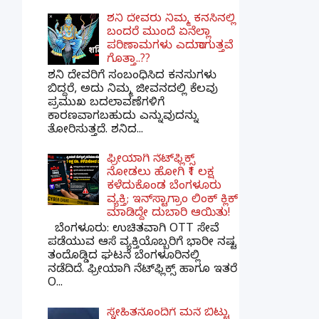
ಶನಿ ದೇವರು ನಿಮ್ಮ ಕನಸಿನಲ್ಲಿ
ಬಂದರೆ ಮುಂದೆ ಏನೆಲ್ಲಾ
ಪರಿಣಾಮಗಳು ಎದುರಾಗುತ್ತವೆ
ಗೊತ್ತಾ..??
ಶನಿ ದೇವರಿಗೆ ಸಂಬಂಧಿಸಿದ ಕನಸುಗಳು
ಬಿದ್ದರೆ, ಅದು ನಿಮ್ಮ ಜೀವನದಲ್ಲಿ ಕೆಲವು
ಪ್ರಮುಖ ಬದಲಾವಣೆಗಳಿಗೆ
ಕಾರಣವಾಗಬಹುದು ಎನ್ನುವುದನ್ನು
ತೋರಿಸುತ್ತದೆ. ಶನಿದ...
ಫ್ರೀಯಾಗಿ ನೆಟ್‌ಫ್ಲಿಕ್ಸ್
ನೋಡಲು ಹೋಗಿ ₹1 ಲಕ್ಷ
ಕಳೆದುಕೊಂಡ ಬೆಂಗಳೂರು
ವ್ಯಕ್ತಿ; ಇನ್‌ಸ್ಟಾಗ್ರಾಂ ಲಿಂಕ್ ಕ್ಲಿಕ್
ಮಾಡಿದ್ದೇ ದುಬಾರಿ ಆಯಿತು!
ಬೆಂಗಳೂರು: ಉಚಿತವಾಗಿ OTT ಸೇವೆ
ಪಡೆಯುವ ಆಸೆ ವ್ಯಕ್ತಿಯೊಬ್ಬರಿಗೆ ಭಾರೀ ನಷ್ಟ
ತಂದೊಡ್ಡಿದ ಘಟನೆ ಬೆಂಗಳೂರಿನಲ್ಲಿ
ನಡೆದಿದೆ. ಫ್ರೀಯಾಗಿ ನೆಟ್‌ಫ್ಲಿಕ್ಸ್ ಹಾಗೂ ಇತರೆ
O...
ಸ್ನೇಹಿತನೊಂದಿಗೆ ಮನೆ ಬಿಟ್ಟು