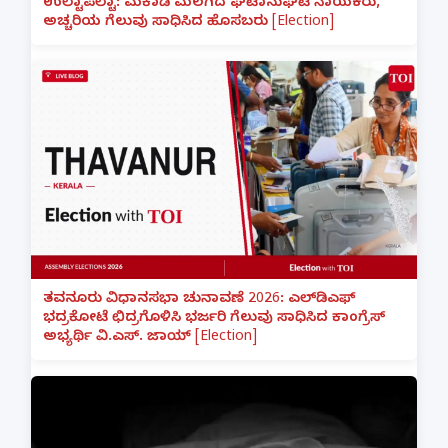
ಉಲ್ಟಾಪಲ್ಟಾ: ಮಕಾಡೆ ಮಲಗಿದ ಘಟಾನುಘಟಿ ನಾಯಕರು,
ಅಚ್ಚರಿಯ ಗೆಲುವು ಸಾಧಿಸಿದ ಹೊಸಬರು [Election]
ತವನೂರು ವಿಧಾನಸಭಾ ಚುನಾವಣೆ 2026: ಎಲ್‌ಡಿಎಫ್
ಭದ್ರಕೋಟೆ ಛಿದ್ರಗೊಳಿಸಿ ಭರ್ಜರಿ ಗೆಲುವು ಸಾಧಿಸಿದ ಕಾಂಗ್ರೆಸ್
ಅಭ್ಯರ್ಥಿ ವಿ.ಎಸ್. ಜಾಯ್ [Election]