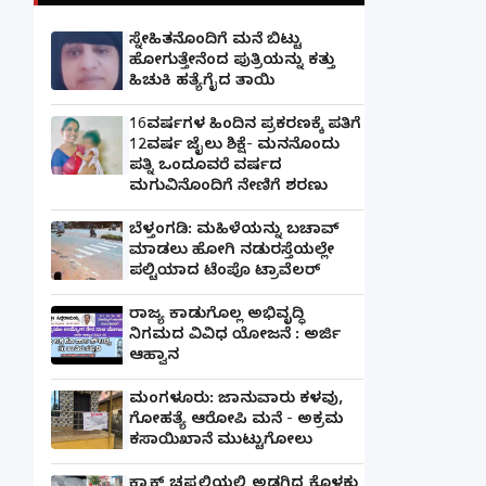
ಸ್ನೇಹಿತನೊಂದಿಗೆ ಮನೆ ಬಿಟ್ಟು
ಹೋಗುತ್ತೇನೆಂದ ಪುತ್ರಿಯನ್ನು ಕತ್ತು
ಹಿಚುಕಿ ಹತ್ಯೆಗೈದ ತಾಯಿ
16ವರ್ಷಗಳ ಹಿಂದಿನ ಪ್ರಕರಣಕ್ಕೆ ಪತಿಗೆ
12ವರ್ಷ ಜೈಲು ಶಿಕ್ಷೆ- ಮನನೊಂದು
ಪತ್ನಿ ಒಂದೂವರೆ ವರ್ಷದ
ಮಗುವಿನೊಂದಿಗೆ ನೇಣಿಗೆ ಶರಣು
ಬೆಳ್ತಂಗಡಿ: ಮಹಿಳೆಯನ್ನು ಬಚಾವ್
ಮಾಡಲು ಹೋಗಿ ನಡುರಸ್ತೆಯಲ್ಲೇ
ಪಲ್ಟಿಯಾದ ಟೆಂಪೊ ಟ್ರಾವೆಲರ್
ರಾಜ್ಯ ಕಾಡುಗೊಲ್ಲ ಅಭಿವೃದ್ಧಿ
ನಿಗಮದ ವಿವಿಧ ಯೋಜನೆ : ಅರ್ಜಿ
ಆಹ್ವಾನ
ಮಂಗಳೂರು: ಜಾನುವಾರು ಕಳವು,
ಗೋಹತ್ಯೆ ಆರೋಪಿ ಮನೆ - ಅಕ್ರಮ
ಕಸಾಯಿಖಾನೆ ಮುಟ್ಟುಗೋಲು
ಕ್ರಾಕ್ಸ್ ಚಪ್ಪಲಿಯಲ್ಲಿ ಅಡಗಿದ್ದ ಕೊಳಕು