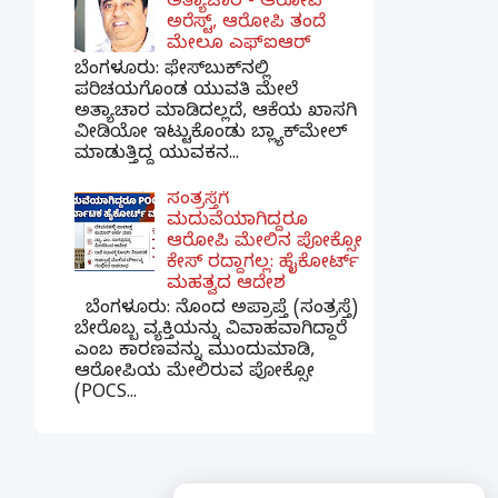
ಅತ್ಯಾಚಾರ - ಆರೋಪಿ
ಅರೆಸ್ಟ್, ಆರೋಪಿ ತಂದೆ
ಮೇಲೂ ಎಫ್ಐಆರ್
ಬೆಂಗಳೂರು: ಫೇಸ್‌ಬುಕ್‌ನಲ್ಲಿ
ಪರಿಚಯಗೊಂಡ ಯುವತಿ ಮೇಲೆ
ಅತ್ಯಾಚಾರ ಮಾಡಿದಲ್ಲದೆ, ಆಕೆಯ ಖಾಸಗಿ
ವೀಡಿಯೋ ಇಟ್ಟುಕೊಂಡು ಬ್ಲ್ಯಾಕ್‌ಮೇಲ್
ಮಾಡುತ್ತಿದ್ದ ಯುವಕನ...
ಸಂತ್ರಸ್ತೆಗೆ
ಮದುವೆಯಾಗಿದ್ದರೂ
ಆರೋಪಿ ಮೇಲಿನ ಪೋಕ್ಸೋ
ಕೇಸ್ ರದ್ದಾಗಲ್ಲ: ಹೈಕೋರ್ಟ್
ಮಹತ್ವದ ಆದೇಶ
ಬೆಂಗಳೂರು: ನೊಂದ ಅಪ್ರಾಪ್ತೆ (ಸಂತ್ರಸ್ತೆ)
ಬೇರೊಬ್ಬ ವ್ಯಕ್ತಿಯನ್ನು ವಿವಾಹವಾಗಿದ್ದಾರೆ
ಎಂಬ ಕಾರಣವನ್ನು ಮುಂದುಮಾಡಿ,
ಆರೋಪಿಯ ಮೇಲಿರುವ ಪೋಕ್ಸೋ
(POCS...