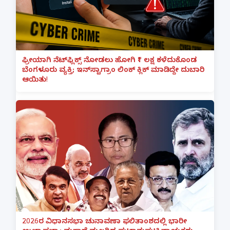
ಫ್ರೀಯಾಗಿ ನೆಟ್‌ಫ್ಲಿಕ್ಸ್ ನೋಡಲು ಹೋಗಿ ₹1 ಲಕ್ಷ ಕಳೆದುಕೊಂಡ
ಬೆಂಗಳೂರು ವ್ಯಕ್ತಿ; ಇನ್‌ಸ್ಟಾಗ್ರಾಂ ಲಿಂಕ್ ಕ್ಲಿಕ್ ಮಾಡಿದ್ದೇ ದುಬಾರಿ
ಆಯಿತು!
2026ರ ವಿಧಾನಸಭಾ ಚುನಾವಣಾ ಫಲಿತಾಂಶದಲ್ಲಿ ಭಾರೀ