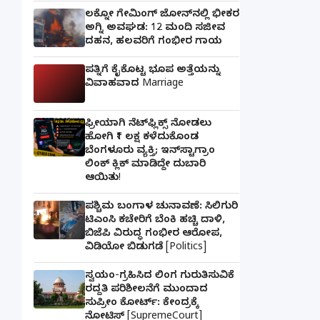
ಲಕ್ನೋ ಗೇಮಿಂಗ್ ಜೋನ್‌ನಲ್ಲಿ ಭೀಕರ
ಅಗ್ನಿ ಅವಘಡ: 12 ಮಂದಿ ಸಜೀವ
ದಹನ, ಹಲವರಿಗೆ ಗಂಭೀರ ಗಾಯ
ಪತ್ನಿಗೆ ಕೈಕೊಟ್ಟ ಭೂಪ ಅತ್ತೆಯನ್ನು
ವಿವಾಹವಾದ Marriage
ಫ್ರೀಯಾಗಿ ನೆಟ್‌ಫ್ಲಿಕ್ಸ್ ನೋಡಲು
ಹೋಗಿ ₹1 ಲಕ್ಷ ಕಳೆದುಕೊಂಡ
ಬೆಂಗಳೂರು ವ್ಯಕ್ತಿ; ಇನ್‌ಸ್ಟಾಗ್ರಾಂ
ಲಿಂಕ್ ಕ್ಲಿಕ್ ಮಾಡಿದ್ದೇ ದುಬಾರಿ
ಆಯಿತು!
ಪಶ್ಚಿಮ ಬಂಗಾಳ ಚುನಾವಣೆ: ಸಿಲಿಗುರಿ
ಟಿಎಂಸಿ ಕಚೇರಿಗೆ ಬೆಂಕಿ ಹಚ್ಚಿ ದಾಳಿ,
ಬಿಜೆಪಿ ವಿರುದ್ಧ ಗಂಭೀರ ಆರೋಪ,
ವಿಡಿಯೋ ಬಿಡುಗಡೆ [Politics]
ಸ್ವಯಂ-ಗ್ರಹಿಸಿದ ಲಿಂಗ ಗುರುತಿಸುವಿಕೆ
ರದ್ದತಿ ಪರಿಶೀಲನೆಗೆ ಮುಂದಾದ
ಸುಪ್ರೀಂ ಕೋರ್ಟ್: ಕೇಂದ್ರಕ್ಕೆ
ನೋಟಿಸ್ [SupremeCourt]